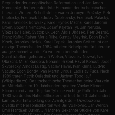
Begründer der europäischen Reformation, und Jan Amos
Komenský, der bedeutendste Humanist der tschechischen
Literatur. Weitere Schriftsteller waren Jeroným Pražský, Petr
Chelčický, František Ladislav Čelakovský, František Palacký,
Karel Havlíček Borovský, Karel Hynek Mácha, Karel Jaromír
Erben, Božena Němcová, Josef Kajetán Tyl, Jan Neruda,
Vítězslav Hálek, Svatopluk Čech, Alois Jirásek, Petr Bezruč,
Franz Kafka, Rainer Maria Rilke, Gustav Meyrink, Egon Erwín
Kisch, Jaroslav Hašek, Karel Čapek. Jaroslav Seifert ist der
einzige Tscheche, der 1984 mit dem Nobelpreis für Literatur
ausgezeichnet wurde. Zu weiteren bedeutenden
Schriftstellern gehören Jiří Wolker, Vítězslav Nezval, Ivan
Olbracht, Milan Kundera, Bohumil Hrabal, Pavel Kohout, Josef
Škvorecký, Arnošt Lustig, Václav Havel, Ivan Klíma, Ludvík
Vaculík, Egon Bondy, Ivan Martin Jirous, Ladislav Fuks. Nach
1989 traten Patrik Ouředník und Jáchym Topol auf
(Wikipedia.cs). Das tschechische Theater hat seine Wurzeln
im Mittelalter. Im 19. Jahrhundert spielten Václav Kliment
Klicpera und Josef Kajetán Tyl eine wichtige Rolle. Im Jahr
1883 wurde das Nationaltheater eröffnet. Im 20. Jahrhundert
kam es zur Entwicklung der Avantgarde – Osvobozené
divadlo mit Persönlichkeiten wie Jiří Voskovec, Jan Werich,
Emil František Burian, Jiří Mahen. Bekannte Stücke von Karel