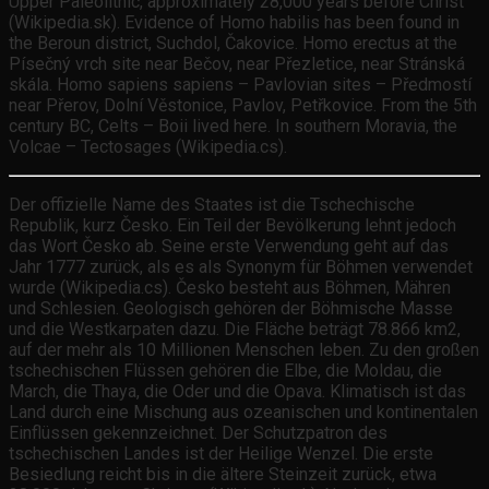
Upper Paleolithic, approximately 28,000 years before Christ
(Wikipedia.sk). Evidence of Homo habilis has been found in
the Beroun district, Suchdol, Čakovice. Homo erectus at the
Písečný vrch site near Bečov, near Přezletice, near Stránská
skála. Homo sapiens sapiens – Pavlovian sites – Předmostí
near Přerov, Dolní Věstonice, Pavlov, Petřkovice. From the 5th
century BC, Celts – Boii lived here. In southern Moravia, the
Volcae – Tectosages (Wikipedia.cs).
Der offizielle Name des Staates ist die Tschechische
Republik, kurz Česko. Ein Teil der Bevölkerung lehnt jedoch
das Wort Česko ab. Seine erste Verwendung geht auf das
Jahr 1777 zurück, als es als Synonym für Böhmen verwendet
wurde (Wikipedia.cs). Česko besteht aus Böhmen, Mähren
und Schlesien. Geologisch gehören der Böhmische Masse
und die Westkarpaten dazu. Die Fläche beträgt 78.866 km2,
auf der mehr als 10 Millionen Menschen leben. Zu den großen
tschechischen Flüssen gehören die Elbe, die Moldau, die
March, die Thaya, die Oder und die Opava. Klimatisch ist das
Land durch eine Mischung aus ozeanischen und kontinentalen
Einflüssen gekennzeichnet. Der Schutzpatron des
tschechischen Landes ist der Heilige Wenzel. Die erste
Besiedlung reicht bis in die ältere Steinzeit zurück, etwa