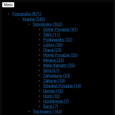
Menu
Fotografie (871)
Krajina (545)
Slovensko (363)
Dolné Považie (41)
Tatry (11)
Podunajsko (33)
Liptov (30)
Orava (29)
Horné Považie (26)
Myjava (25)
Malé Karpaty (20)
Spiš (21)
Zamagurie (20)
Záhorie (19)
Stredné Považie (14)
Gemer (12)
Hont (10)
Horehronie (7)
Šariš (7)
Typ krajiny (163)