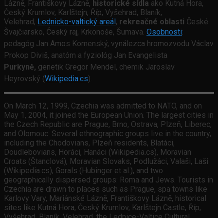
Lázně, Františkovy Lázně,
historické sídla
ako Kutná Hora,
Český Krumlov, Karlštejn, Říp, Vyšehrad, Blaník,
Velehrad,
Lednicko-valtický areál
,
rekreačné oblasti
České
Švajčiarsko, Český raj, Krkonoše, Šumava.
Osobnosti
:
pedagóg Jan Amos Komenský, vynálezca hromozvodu Václav
Prokop Diviš, anatóm a fyziológ Jan Evangelista
Purkyně,
genetik Gregor Mendel, chemik Jaroslav
Heyrovský (
Wikipedia.cs
).
On March 12, 1999, Czechia was admitted to NATO, and on
May 1, 2004, it joined the European Union. The largest cities in
the Czech Republic are Prague, Brno, Ostrava, Plzeň, Liberec,
and Olomouc. Several ethnographic groups live in the country,
including the Chodovians, Plzeň residents, Blatáci,
Doudlebovians, Horáci, Hanáci (Wikipedia.cs), Moravian
Croats (Štanclová), Moravian Slovaks, Podlužáci, Valaši, Laši
(Wikipedia.cs), Gorals (Hubinger et al.), and two
geographically dispersed groups: Roma and Jews. Tourists in
Czechia are drawn to places such as Prague, spa towns like
Karlovy Vary, Mariánské Lázně, Františkovy Lázně, historical
sites like Kutná Hora, Český Krumlov, Karlštejn Castle, Říp,
Vyšehrad, Blaník, Velehrad, the Lednice-Valtice Cultural