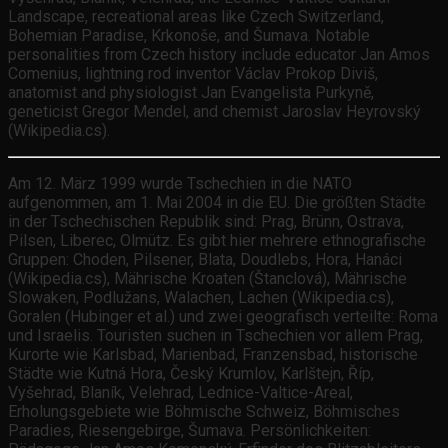
Landscape, recreational areas like Czech Switzerland,
Bohemian Paradise, Krkonoše, and Šumava. Notable
personalities from Czech history include educator Jan Amos
Comenius, lightning rod inventor Václav Prokop Diviš,
anatomist and physiologist Jan Evangelista Purkyně,
geneticist Gregor Mendel, and chemist Jaroslav Heyrovský
(Wikipedia.cs).
Am 12. März 1999 wurde Tschechien in die NATO
aufgenommen, am 1. Mai 2004 in die EU. Die größten Städte
in der Tschechischen Republik sind: Prag, Brünn, Ostrava,
Pilsen, Liberec, Olmütz. Es gibt hier mehrere ethnografische
Gruppen: Choden, Pilsener, Blata, Doudlebs, Hora, Hanáci
(Wikipedia.cs), Mährische Kroaten (Štanclová), Mährische
Slowaken, Podlužans, Walachen, Lachen (Wikipedia.cs),
Goralen (Hubinger et al.) und zwei geografisch verteilte: Roma
und Israelis. Touristen suchen in Tschechien vor allem Prag,
Kurorte wie Karlsbad, Marienbad, Franzensbad, historische
Städte wie Kutná Hora, Český Krumlov, Karlštejn, Říp,
Vyšehrad, Blaník, Velehrad, Lednice-Valtice-Areal,
Erholungsgebiete wie Böhmische Schweiz, Böhmisches
Paradies, Riesengebirge, Šumava. Persönlichkeiten: