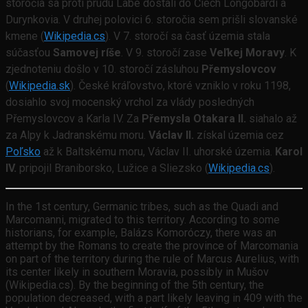
storočia sa proti prúdu Labe dostali do Čiech Longobardi a
Durynkovia.
V druhej polovici 6
. storočia sem prišli slovanské
kmene (
Wikipedia.cs
).
V 7. storočí sa časť územia stala
súčasťou
Samovej ríše
. V 9. storočí zase
Veľkej Moravy
. K
zjednoteniu došlo v 10. storočí zásluhou
Přemyslovcov
(
Wikipedia.sk
).
České kráľovstvo, ktoré vzniklo v roku 1198,
dosiahlo svoj mocenský vrchol za vlády posledných
Přemyslovcov a Karla IV. Za
Přemysla Otakara II.
siahalo až
za Alpy k Jadranskému moru.
Václav II.
získal územia cez
Poľsko
až k Baltskému moru, Václav II. uhorské územia.
Karol
IV.
pripojil Braniborsko, Lužice a Sliezsko (
Wikipedia.cs
).
In the 1st century, Germanic tribes, such as the Quadi and
Marcomanni, migrated to this territory. According to some
historians, for example, Balázs Komoróczy, there was an
attempt by the Romans to create the province of Marcomania
on part of the territory during the rule of Marcus Aurelius, with
its center likely in southern Moravia, possibly in Mušov
(Wikipedia.cs). By the beginning of the 5th century, the
population decreased, with a part likely leaving in 409 with the