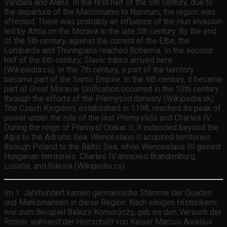
Vandals and Alans. In the first half of the 5th century, due to
the departure of the Marcomanni to Noricum, the region was
affected. There was probably an influence of the Hun invasion
led by Attila on the Morava in the late 5th century. By the end
of the 5th century, against the current of the Elbe, the
Lombards and Thuringians reached Bohemia. In the second
half of the 6th century, Slavic tribes arrived here
(Wikipedia.cs). In the 7th century, a part of the territory
became part of the Samo Empire. In the 9th century, it became
part of Great Moravia. Unification occurred in the 10th century
through the efforts of the Přemyslid dynasty (Wikipedia.sk).
The Czech Kingdom, established in 1198, reached its peak of
power under the rule of the last Přemyslids and Charles IV.
During the reign of Přemysl Otakar II, it extended beyond the
Alps to the Adriatic Sea. Wenceslaus II acquired territories
through Poland to the Baltic Sea, while Wenceslaus III gained
Hungarian territories. Charles IV annexed Brandenburg,
Lusatia, and Silesia (Wikipedia.cs).
Im 1. Jahrhundert kamen germanische Stämme der Quaden
und Markomannen in diese Region. Nach einigen Historikern,
wie zum Beispiel Balázs Komoróczy, gab es den Versuch der
Römer, während der Herrschaft von Kaiser Marcus Aurelius