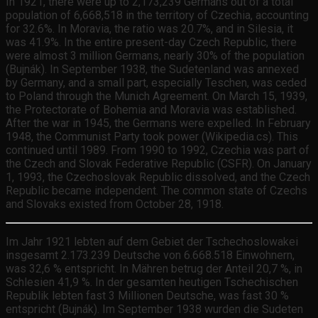
In 1921, there were up to 2,173,239 Germans out of a total
population of 6,668,518 in the territory of Czechia, accounting
for 32.6%. In Moravia, the ratio was 20.7%, and in Silesia, it
was 41.9%. In the entire present-day Czech Republic, there
were almost 3 million Germans, nearly 30% of the population
(Bujnák). In September 1938, the Sudetenland was annexed
by Germany, and a small part, especially Teschen, was ceded
to Poland through the Munich Agreement. On March 15, 1939,
the Protectorate of Bohemia and Moravia was established.
After the war in 1945, the Germans were expelled. In February
1948, the Communist Party took power (Wikipedia.cs). This
continued until 1989. From 1990 to 1992, Czechia was part of
the Czech and Slovak Federative Republic (CSFR). On January
1, 1993, the Czechoslovak Republic dissolved, and the Czech
Republic became independent. The common state of Czechs
and Slovaks existed from October 28, 1918.
Im Jahr 1921 lebten auf dem Gebiet der Tschechoslowakei
insgesamt 2.173.239 Deutsche von 6.668.518 Einwohnern,
was 32,6 % entspricht. In Mähren betrug der Anteil 20,7 %, in
Schlesien 41,9 %. In der gesamten heutigen Tschechischen
Republik lebten fast 3 Millionen Deutsche, was fast 30 %
entspricht (Bujnák). Im September 1938 wurden die Sudeten