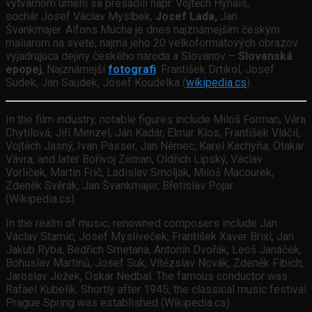
výtvarnom umení sa presadili napr. Vojtěch Hynais,
sochár Josef Václav Myslbek,
Josef Lada,
Jan
Švankmajer. Alfons Mucha je dnes najznámejším českým
maliarom na svete, najmä jeho 20 velkoformátových obrazov
vyjadrujúca dejiny českého národa a Slovanov –
Slovanská
epopej
, Najznámejší
fotografi
: František Drtikol, Josef
Sudek, Jan Saudek, Josef Koudelka (
wikipedia.cs
).
In the film industry, notable figures include Miloš Forman, Věra
Chytilová, Jiří Menzel, Ján Kadár, Elmar Klos, František Vláčil,
Vojtěch Jasný, Ivan Passer, Jan Němec, Karel Kachyňa, Otakar
Vávra, and later Bořivoj Zeman, Oldřich Lipský, Václav
Vorlíček, Martin Frič, Ladislav Smoljak, Miloš Macourek,
Zdeněk Svěrák, Jan Švankmajer, Břetislav Pojar
(Wikipedia.cs).
In the realm of music, renowned composers include Jan
Václav Stamic, Josef Mysliveček, František Xaver Brixi, Jan
Jakub Ryba, Bedřich Smetana, Antonín Dvořák, Leoš Janáček,
Bohuslav Martinů, Josef Suk, Vítězslav Novák, Zdeněk Fibich,
Jaroslav Ježek, Oskar Nedbal. The famous conductor was
Rafael Kubelík. Shortly after 1945, the classical music festival
Prague Spring was established (Wikipedia.cs).