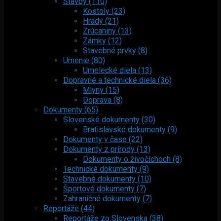
Stavby (110)
Kostoly (23)
Hrady (21)
Zrúcaniny (13)
Zámky (12)
Stavebné prvky (8)
Umenie (80)
Umelecké diela (13)
Dopravné a technické diela (36)
Mlyny (15)
Doprava (8)
Dokumenty (65)
Slovenské dokumenty (30)
Bratislavské dokumenty (9)
Dokumenty v čase (22)
Dokumenty z prírody (13)
Dokumenty o živočíchoch (8)
Technické dokumenty (9)
Stavebné dokumenty (10)
Športové dokumenty (7)
Zahraničné dokumenty (7)
Reportáže (44)
Reportáže zo Slovenska (38)