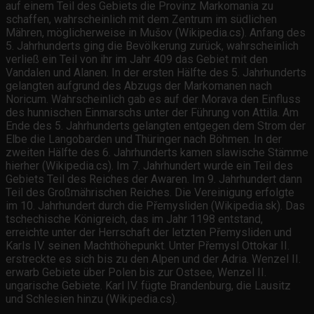
auf einem Teil des Gebiets die Provinz Markomania zu
schaffen, wahrscheinlich mit dem Zentrum im südlichen
Mähren, möglicherweise in Mušov (Wikipedia.cs). Anfang des
5. Jahrhunderts ging die Bevölkerung zurück, wahrscheinlich
verließ ein Teil von ihr im Jahr 409 das Gebiet mit den
Vandalen und Alanen. In der ersten Hälfte des 5. Jahrhunderts
gelangten aufgrund des Abzugs der Markomanen nach
Noricum. Wahrscheinlich gab es auf der Morava den Einfluss
des hunnischen Einmarschs unter der Führung von Attila. Am
Ende des 5. Jahrhunderts gelangten entgegen dem Strom der
Elbe die Langobarden und Thüringer nach Böhmen. In der
zweiten Hälfte des 6. Jahrhunderts kamen slawische Stämme
hierher (Wikipedia.cs). Im 7. Jahrhundert wurde ein Teil des
Gebiets Teil des Reiches der Awaren. Im 9. Jahrhundert dann
Teil des Großmährischen Reiches. Die Vereinigung erfolgte
im 10. Jahrhundert durch die Přemysliden (Wikipedia.sk). Das
tschechische Königreich, das im Jahr 1198 entstand,
erreichte unter der Herrschaft der letzten Přemysliden und
Karls IV. seinen Machthöhepunkt. Unter Přemysl Ottokar II.
erstreckte es sich bis zu den Alpen und der Adria. Wenzel II.
erwarb Gebiete über Polen bis zur Ostsee, Wenzel II.
ungarische Gebiete. Karl IV. fügte Brandenburg, die Lausitz
und Schlesien hinzu (Wikipedia.cs).