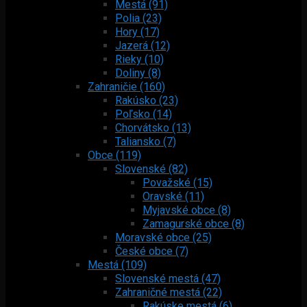
Mestá (91)
Polia (23)
Hory (17)
Jazerá (12)
Rieky (10)
Doliny (8)
Zahraničie (160)
Rakúsko (23)
Poľsko (14)
Chorvátsko (13)
Taliansko (7)
Obce (119)
Slovenské (82)
Považské (15)
Oravské (11)
Myjavské obce (8)
Zamagurské obce (8)
Moravské obce (25)
České obce (7)
Mestá (109)
Slovenské mestá (47)
Zahraničné mestá (22)
Rakúske mestá (6)