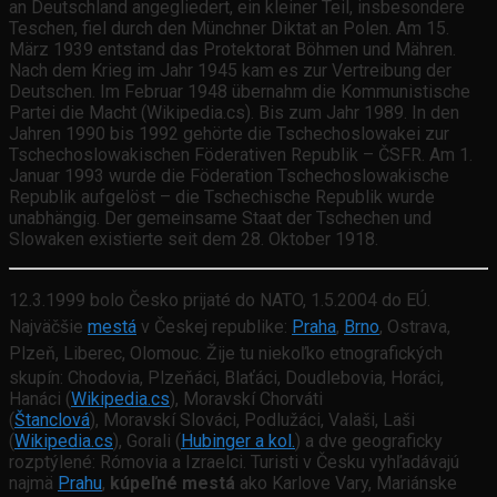
an Deutschland angegliedert, ein kleiner Teil, insbesondere
Teschen, fiel durch den Münchner Diktat an Polen. Am 15.
März 1939 entstand das Protektorat Böhmen und Mähren.
Nach dem Krieg im Jahr 1945 kam es zur Vertreibung der
Deutschen. Im Februar 1948 übernahm die Kommunistische
Partei die Macht (Wikipedia.cs). Bis zum Jahr 1989. In den
Jahren 1990 bis 1992 gehörte die Tschechoslowakei zur
Tschechoslowakischen Föderativen Republik – ČSFR. Am 1.
Januar 1993 wurde die Föderation Tschechoslowakische
Republik aufgelöst – die Tschechische Republik wurde
unabhängig. Der gemeinsame Staat der Tschechen und
Slowaken existierte seit dem 28. Oktober 1918.
12.3.1999 bolo Česko prijaté do NATO, 1.5.2004 do EÚ.
Najväčšie
mestá
v Českej republike:
Praha
,
Brno
, Ostrava,
Plzeň, Liberec, Olomouc.
Žije tu niekoľko etnografických
skupín: Chodovia, Plzeňáci, Blaťáci, Doudlebovia, Horáci,
Hanáci (
Wikipedia.cs
), Moravskí Chorváti
(
Štanclová
), Moravskí Slováci, Podlužáci, Valaši, Laši
(
Wikipedia.cs
), Gorali (
Hubinger a kol.
) a dve geograficky
rozptýlené: Rómovia a Izraelci. Turisti v Česku vyhľadávajú
najmä
Prahu
,
kúpeľné mestá
ako Karlove Vary, Mariánske