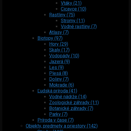
Vtáky (21)
Cicavce (10)
Rastliny (75)
Stromy (11)
Vodné rastliny (7)
Atlasy (7)
Biotopy (97)
Hory (29)
Skaly (17)
Vodopády (10)
Jazerá (9)
Les (9)
Plesá (8)
Doliny (7)
Mokrade (6)
Ľudská príroda (41)
Vodné nádrže (14)
Zoologické záhrady (11)
Botanické záhrady (7)
Parky (7)
Príroda v čase (7)
Objekty, predmety a priestory (142)