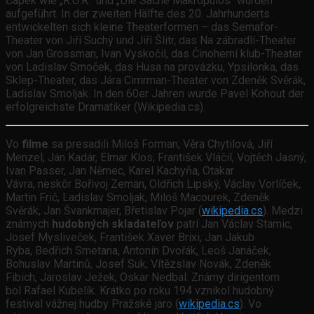
Čapek wie „R.U.R.“ und „Die Sache Makropulos“ wurden
aufgeführt. In der zweiten Hälfte des 20. Jahrhunderts
entwickelten sich kleine Theaterformen – das Semafor-
Theater von Jiří Suchý und Jiří Šlitr, das Na zábradlí-Theater
von Jan Grossman, Ivan Vyskočil, das Činoherní klub-Theater
von Ladislav Smoček, das Husa na provázku, Ypsilonka, das
Sklep-Theater, das Jára Cimrman-Theater von Zdeněk Svěrák,
Ladislav Smoljak. In den 60er Jahren wurde Pavel Kohout der
erfolgreichste Dramatiker (Wikipedia.cs).
Vo
filme
sa presadili Miloš Forman, Věra Chytilová, Jiří
Menzel, Ján Kadár, Elmar Klos, František Vláčil, Vojtěch Jasný,
Ivan Passer, Jan Němec, Karel Kachyňa, Otakar
Vávra, neskôr Bořivoj Zeman, Oldřich Lipský, Václav Vorlíček,
Martin Frič, Ladislav Smoljak, Miloš Macourek, Zdeněk
Svěrák, Jan Švankmajer, Břetislav Pojar (
wikipedia.cs
). Medzi
známych
hudobných skladateľov
patrí Jan Václav Stamic,
Josef Mysliveček, František Xaver Brixi, Jan Jakub
Ryba, Bedřich Smetana, Antonín Dvořák, Leoš Janáček,
Bohuslav Martinů, Josef Suk, Vítězslav Novák, Zdeněk
Fibich, Jaroslav Ježek, Oskar Nedbal. Známy dirigentom
bol Rafael Kubelík. Krátko po roku 194 vznikol hudobný
festival vážnej hudby Pražské jaro (
wikipedia.cs
). Vo