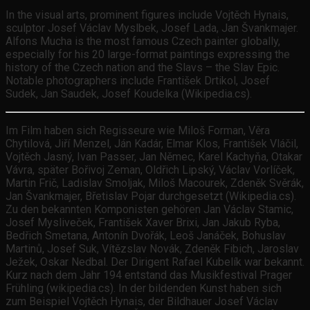
In the visual arts, prominent figures include Vojtěch Hynais,
sculptor Josef Václav Myslbek, Josef Lada, Jan Švankmajer.
Alfons Mucha is the most famous Czech painter globally,
especially for his 20 large-format paintings expressing the
history of the Czech nation and the Slavs – the Slav Epic.
Notable photographers include František Drtikol, Josef
Sudek, Jan Saudek, Josef Koudelka (Wikipedia.cs).
Im Film haben sich Regisseure wie Miloš Forman, Věra
Chytilová, Jiří Menzel, Ján Kadár, Elmar Klos, František Vláčil,
Vojtěch Jasný, Ivan Passer, Jan Němec, Karel Kachyňa, Otakar
Vávra, später Bořivoj Zeman, Oldřich Lipský, Václav Vorlíček,
Martin Frič, Ladislav Smoljak, Miloš Macourek, Zdeněk Svěrák,
Jan Švankmajer, Břetislav Pojar durchgesetzt (Wikipedia.cs).
Zu den bekannten Komponisten gehören Jan Václav Stamic,
Josef Mysliveček, František Xaver Brixi, Jan Jakub Ryba,
Bedřich Smetana, Antonín Dvořák, Leoš Janáček, Bohuslav
Martinů, Josef Suk, Vítězslav Novák, Zdeněk Fibich, Jaroslav
Ježek, Oskar Nedbal. Der Dirigent Rafael Kubelík war bekannt.
Kurz nach dem Jahr 194 entstand das Musikfestival Prager
Frühling (wikipedia.cs). In der bildenden Kunst haben sich
zum Beispiel Vojtěch Hynais, der Bildhauer Josef Václav