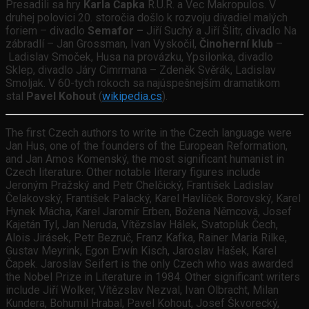
Presadili sa hry
Karla Čapka
R.U.R. a Vec Makropulos. V
druhej polovici 20. storočia došlo k rozvoju divadiel malých
foriem – divadlo
Semafor –
Jiří Suchý a Jiří Šlitr, divadlo Na
zábradlí – Jan Grossman, Ivan Vyskočil,
Činoherní klub
–
Ladislav Smoček, Husa na provázku, Ypsilonka, divadlo
Sklep, divadlo Járy Cimrmana – Zdeněk Svěrák, Ladislav
Smoljak. V 60-tych rokoch sa najúspešnejším dramatikom
stal
Pavel Kohout
(
wikipedia.cs
).
The first Czech authors to write in the Czech language were
Jan Hus, one of the founders of the European Reformation,
and Jan Amos Komenský, the most significant humanist in
Czech literature. Other notable literary figures include
Jeroným Pražský and Petr Chelčický, František Ladislav
Čelakovský, František Palacký, Karel Havlíček Borovský, Karel
Hynek Mácha, Karel Jaromír Erben, Božena Němcová, Josef
Kajetán Tyl, Jan Neruda, Vítězslav Hálek, Svatopluk Čech,
Alois Jirásek, Petr Bezruč, Franz Kafka, Rainer Maria Rilke,
Gustav Meyrink, Egon Erwín Kisch, Jaroslav Hašek, Karel
Čapek. Jaroslav Seifert is the only Czech who was awarded
the Nobel Prize in Literature in 1984. Other significant writers
include Jiří Wolker, Vítězslav Nezval, Ivan Olbracht, Milan
Kundera, Bohumil Hrabal, Pavel Kohout, Josef Škvorecký,