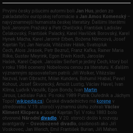
Prvými česky píšucimi autormi boli
Jan Hus
, jeden zo
zakladateľov európskej reformácie a
Jan Amos Komenský
–
najvýznamnejší humanista českej literatúry. Ďalšími literátmi
boli Jeroným Pražský a Petr Chelčický, František Ladislav
Čelakovský, František Palacký, Karel Havlíček Borovský, Karel
Hynek Mácha, Karel Jaromír Erben, Božena Němcová, Josef
Kajetán Tyl, Jan Neruda, Vítězslav Hálek, Svatopluk
Čech, Alois Jirásek, Petr Bezruč, Franz Kafka, Rainer Maria
Rilke, Gustav Meyrink, Egon Erwín Kisch, Jaroslav
Hašek, Karel Čapek. Jaroslav Seifert je jediný Čech, ktorý bol
v roku 1984 ocenený Nobelovou cenou za literaturu. K ďalším
významným spisovateľom patrili: Jiří Wolker, Vítězslav
Nezval, Ivan Olbracht, Milan Kundera, Bohumil Hrabal, Pavel
Kohout, Josef Škvorecký, Arnošt Lustig, Václav Havel, Ivan
Klíma, Ludvík Vaculík, Egon Bondy, Ivan
Martin
Jirous, Ladislav Fuks. Po roku 1989 Patrik Ouředník a Jáchym
Topol (
wikipedia.cs
). České divadelníctvo má
korene
v
stredoveku. V 19. storočí významnú úlohu zohrali
Václav
Kliment Klicpera
a Josef Kajetán Tyl. V roku 1883 bolo
otvorené
Národní
divadlo
.
V 20. storočí došlo k rozvoju
avantgardy –
Osvobozené divadlo
, osobnosti ako Jiří
Voskovec, Jan Werich, Emil František Burian, Jiří Mahen.