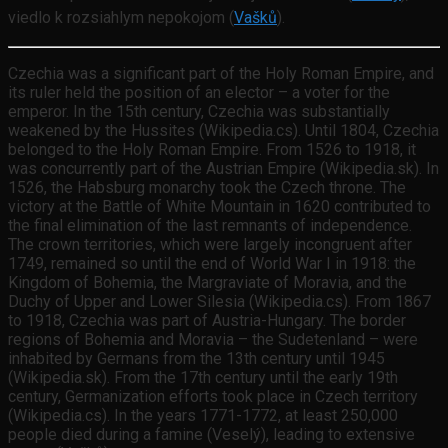
viedlo k rozsiahlym nepokojom (
Vašků
).
Czechia was a significant part of the Holy Roman Empire, and
its ruler held the position of an elector – a voter for the
emperor. In the 15th century, Czechia was substantially
weakened by the Hussites (Wikipedia.cs). Until 1804, Czechia
belonged to the Holy Roman Empire. From 1526 to 1918, it
was concurrently part of the Austrian Empire (Wikipedia.sk). In
1526, the Habsburg monarchy took the Czech throne. The
victory at the Battle of White Mountain in 1620 contributed to
the final elimination of the last remnants of independence.
The crown territories, which were largely incongruent after
1749, remained so until the end of World War I in 1918: the
Kingdom of Bohemia, the Margraviate of Moravia, and the
Duchy of Upper and Lower Silesia (Wikipedia.cs). From 1867
to 1918, Czechia was part of Austria-Hungary. The border
regions of Bohemia and Moravia – the Sudetenland – were
inhabited by Germans from the 13th century until 1945
(Wikipedia.sk). From the 17th century until the early 19th
century, Germanization efforts took place in Czech territory
(Wikipedia.cs). In the years 1771-1772, at least 250,000
people died during a famine (Veselý), leading to extensive