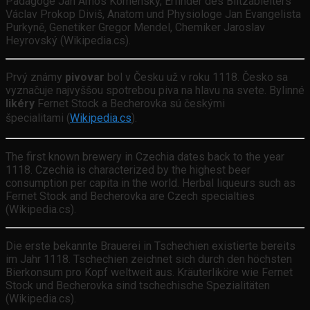
Pädagoge Jan Amos Komenský, Erfinder des Blitzableiters
Václav Prokop Diviš, Anatom und Physiologe Jan Evangelista
Purkyně, Genetiker Gregor Mendel, Chemiker Jaroslav
Heyrovský (Wikipedia.cs).
Prvý známy
pivovar
bol v Česku už v roku 1118. Česko sa
vyznačuje najvyššou spotrebou piva na hlavu na svete. Bylinné
likéry
Fernet Stock a Becherovka sú českými
špecialitami
(
Wikipedia.cs
)
.
The first known brewery in Czechia dates back to the year
1118. Czechia is characterized by the highest beer
consumption per capita in the world. Herbal liqueurs such as
Fernet Stock and Becherovka are Czech specialties
(Wikipedia.cs).
Die erste bekannte Brauerei in Tschechien existierte bereits
im Jahr 1118. Tschechien zeichnet sich durch den höchsten
Bierkonsum pro Kopf weltweit aus. Kräuterliköre wie Fernet
Stock und Becherovka sind tschechische Spezialitäten
(Wikipedia.cs).