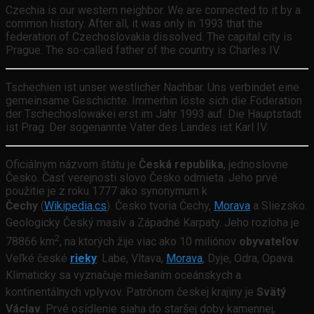
Czechia is our western neighbor. We are connected to it by a
common history. After all, it was only in 1993 that the
federation of Czechoslovakia dissolved. The capital city is
Prague. The so-called father of the country is Charles IV.
Tschechien ist unser westlicher Nachbar. Uns verbindet eine
gemeinsame Geschichte. Immerhin löste sich die Föderation
der Tschechoslowakei erst im Jahr 1993 auf. Die Hauptstadt
ist Prag. Der sogenannte Vater des Landes ist Karl IV.
Oficiálnym názvom štátu je
Česká republika
, jednoslovne
Česko. Časť verejnosti slovo Česko odmieta. Jeho prvé
použitie je z roku 1777 ako synonymum k
Čechy
(
Wikipedia.cs
). Česko
tvoria Čechy,
Morava
a Sliezsko.
Geologicky Český masív a Západné Karpaty.
Jeho rozloha je
2
78866 km
, na ktorých žije viac ako 10 miliónov
obyvateľov
.
Veľké české
rieky
: Labe, Vltava,
Morava
, Dyje, Odra, Opava.
Klimaticky sa vyznačuje miešaním oceánskych a
kontinentálnych vplyvov. Patrónom českej krajiny je
Svätý
Václav
. Prvé osídlenie siaha do staršej doby kamennej,