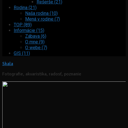
Rešerše (21)
Rodina (21)
Naša rodina (10)
Mená v rodine (7)
TOP (89)
Informácie (15)
Zábava (6)
O mne (9)
O webe (7)
GIS (11)
Skala
Fotografie, akvaristika, radosť, poznanie