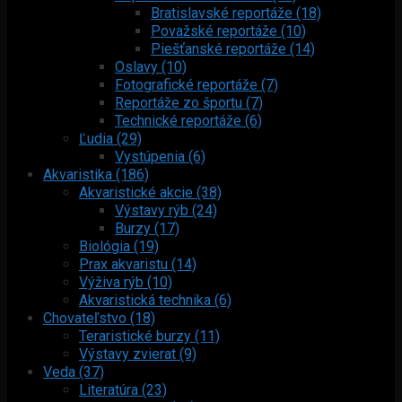
Bratislavské reportáže (18)
Považské reportáže (10)
Piešťanské reportáže (14)
Oslavy (10)
Fotografické reportáže (7)
Reportáže zo športu (7)
Technické reportáže (6)
Ľudia (29)
Vystúpenia (6)
Akvaristika (186)
Akvaristické akcie (38)
Výstavy rýb (24)
Burzy (17)
Biológia (19)
Prax akvaristu (14)
Výživa rýb (10)
Akvaristická technika (6)
Chovateľstvo (18)
Teraristické burzy (11)
Výstavy zvierat (9)
Veda (37)
Literatúra (23)