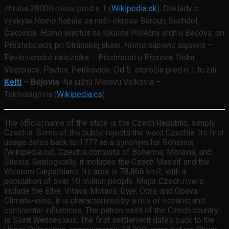
zhruba 28000 rokov pred n. l. (
Wikipedia.sk
). Doklady o
výskyte
Homo habilis
sa našli okrese Beroun, Suchdol,
Čakovice.
Homo erectus
na lokalite Písečný vrch u Bečova, pri
Přezleticiach, pri Stránskej skale.
Homo sapiens sapiens
–
Pavlovienské náleziská – Předmostí u Přerova, Dolní
Věstonice, Pavlov, Petřkovice
.
Od 5. storočia pred n. l. tu žili
Kelti
– Bójovia
. Na južnú Moravu Volkovia –
Tektoságovia (
Wikipedia.cs
).
The official name of the state is the Czech Republic, simply
Czechia. Some of the public rejects the word Czechia. Its first
usage dates back to 1777 as a synonym for Bohemia
(Wikipedia.cs). Czechia consists of Bohemia, Moravia, and
Silesia. Geologically, it includes the Czech Massif and the
Western Carpathians. Its area is 78,866 km2, with a
population of over 10 million people. Major Czech rivers
include the Elbe, Vltava, Morava, Dyje, Odra, and Opava.
Climate-wise, it is characterized by a mix of oceanic and
continental influences. The patron saint of the Czech country
is Saint Wenceslaus. The first settlement dates back to the