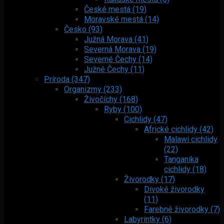
České mestá (19)
Moravské mestá (14)
Česko (93)
Južná Morava (41)
Severná Morava (19)
Severné Čechy (14)
Južné Čechy (11)
Príroda (347)
Organizmy (233)
Živočíchy (168)
Ryby (100)
Cichlidy (47)
Africké cichlidy (42)
Malawi cichlidy
(22)
Tanganika
cichlidy (18)
Živorodky (17)
Divoké živorodky
(11)
Farebné živorodky (7)
Labyrintky (6)