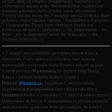
28.000 Jahre vor Christus (Wikipedia.sk). Nachweise von
Homo habilis wurden in den Bezirken Beroun, Suchdol und
Čakovice gefunden. Homo erectus wurde am Standort
Písečný vrch bei Bečov, bei Přezletice und bei Stránská skála
gefunden. Homo sapiens sapiens – Fundstätten in Pavlovien
– Předmostí bei Přerov, Dolní Věstonice, Pavlov und
Petřkovice. Ab dem 5. Jahrhundert v. Chr. lebten Kelten – die
Boier – hier. In Südmähren lebten die Volkovianer – die
Teutonen (Wikipedia.cs).
V 1. storočí sem prichádzali germánske kmene Kvádi a
Markomani. Podľa niektorých historikov, napr. Balázsa
Komoróczyho, exitstovala snaha Rimanov vytvoriť na časti
územia provinciu
Markomania
za obdobia vlády Marca
Aurelia s centrom na južnej Morave, zrejme v
Mušove
(
Wikipedia.cs
). Začiatkom 5, storočia ubudlo
obyvateľstva, pravdepodobne časť odišla v roku 409 s
Vandalmi
a Alanmi. V prvej polovici 5. storočia vďaka odchodu
Markomanov do Norica. Pravdepodobne na Morave existoval
vplyv hunského vpádu pod Attilovým vedením. Na konci 5.