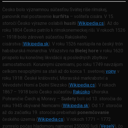
Česko bolo významnou súčasťou Svätej ríše rímskej,
panovník mal postavenie
kurfiřta
– voliteľa cisára. V 15.
storočí Česko výrazne oslabili
husiti
(
Wikipedia.cs
).
Až do
roku 1804 Česko patrilo k rímskonemeckej ríši. V rokoch 1526
– 1918 bolo zároveň súčasťou Rakúskeho
cisárstva (
Wikipedia.sk
). V roku 1526 nastúpila na český trón
habsburská monarchia. Víťazstvo na
Bielej hore
v roku 1620
prispelo ku konečnej likvidácii aj posledných zbytkov
samostatnosti. Korunnými územiami, po roku 1749 navzájom
celkom nespojitými sa stali až do konca 1. svetovej
vojny
v
roku 1918:
České království, Moravské markrabství a
Vévodství Horní a Dolní Slezsko
(
Wikipedia.cs
). V
rokoch
1867 – 1918 bolo Česko súčasťou
Rakúsko
-Uhorska.
Pohraničie Čiech aj Moravy –
Sudety
boli od 13. storočia do
roku 1945 obývané Nemcami
(
Wikipedia.sk
). Od 17. storočia
až do začiatku 19. storočia prebiehali
ponemčovanie
českého územia (
Wikipedia.cs
)
. V rokoch 1771 – 1772
zomrelo počas hladomoru najmenej 250000 ľudí (
Veselý
), čo