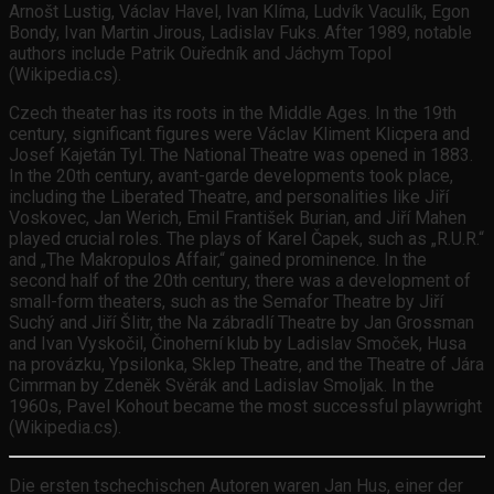
Arnošt Lustig, Václav Havel, Ivan Klíma, Ludvík Vaculík, Egon
Bondy, Ivan Martin Jirous, Ladislav Fuks. After 1989, notable
authors include Patrik Ouředník and Jáchym Topol
(Wikipedia.cs).
Czech theater has its roots in the Middle Ages. In the 19th
century, significant figures were Václav Kliment Klicpera and
Josef Kajetán Tyl. The National Theatre was opened in 1883.
In the 20th century, avant-garde developments took place,
including the Liberated Theatre, and personalities like Jiří
Voskovec, Jan Werich, Emil František Burian, and Jiří Mahen
played crucial roles. The plays of Karel Čapek, such as „R.U.R.“
and „The Makropulos Affair,“ gained prominence. In the
second half of the 20th century, there was a development of
small-form theaters, such as the Semafor Theatre by Jiří
Suchý and Jiří Šlitr, the Na zábradlí Theatre by Jan Grossman
and Ivan Vyskočil, Činoherní klub by Ladislav Smoček, Husa
na provázku, Ypsilonka, Sklep Theatre, and the Theatre of Jára
Cimrman by Zdeněk Svěrák and Ladislav Smoljak. In the
1960s, Pavel Kohout became the most successful playwright
(Wikipedia.cs).
Die ersten tschechischen Autoren waren Jan Hus, einer der