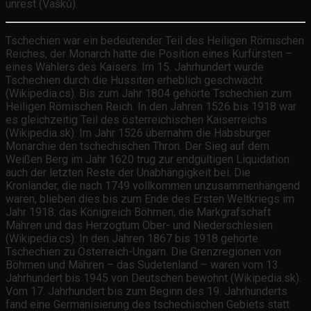
unrest (Vašků).
Tschechien war ein bedeutender Teil des Heiligen Römischen
Reiches, der Monarch hatte die Position eines Kurfürsten –
eines Wählers des Kaisers. Im 15. Jahrhundert wurde
Tschechien durch die Hussiten erheblich geschwächt
(Wikipedia.cs). Bis zum Jahr 1804 gehörte Tschechien zum
Heiligen Römischen Reich. In den Jahren 1526 bis 1918 war
es gleichzeitig Teil des österreichischen Kaiserreichs
(Wikipedia.sk). Im Jahr 1526 übernahm die Habsburger
Monarchie den tschechischen Thron. Der Sieg auf dem
Weißen Berg im Jahr 1620 trug zur endgültigen Liquidation
auch der letzten Reste der Unabhängigkeit bei. Die
Kronländer, die nach 1749 vollkommen unzusammenhängend
waren, blieben dies bis zum Ende des Ersten Weltkriegs im
Jahr 1918: das Königreich Böhmen, die Markgrafschaft
Mähren und das Herzogtum Ober- und Niederschlesien
(Wikipedia.cs). In den Jahren 1867 bis 1918 gehörte
Tschechien zu Österreich-Ungarn. Die Grenzregionen von
Böhmen und Mähren – das Sudetenland – waren vom 13.
Jahrhundert bis 1945 von Deutschen bewohnt (Wikipedia.sk).
Vom 17. Jahrhundert bis zum Beginn des 19. Jahrhunderts
fand eine Germanisierung des tschechischen Gebiets statt