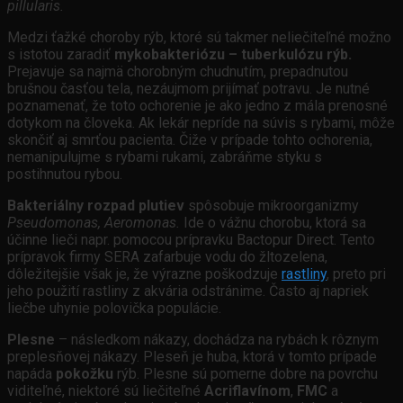
pillularis.
Medzi ťažké choroby rýb, ktoré sú takmer neliečiteľné možno
s istotou zaradiť
mykobakteriózu – tuberkulózu rýb.
Prejavuje sa najmä chorobným chudnutím, prepadnutou
brušnou časťou tela, nezáujmom prijímať potravu. Je nutné
poznamenať, že toto ochorenie je ako jedno z mála prenosné
dotykom na človeka. Ak lekár nepríde na súvis s rybami, môže
skončiť aj smrťou pacienta. Čiže v prípade tohto ochorenia,
nemanipulujme s rybami rukami, zabráňme styku s
postihnutou rybou.
Bakteriálny rozpad plutiev
spôsobuje mikroorganizmy
Pseudomonas, Aeromonas.
Ide o vážnu chorobu, ktorá sa
účinne lieči napr. pomocou prípravku Bactopur Direct. Tento
prípravok firmy SERA zafarbuje vodu do žltozelena,
dôležitejšie však je, že výrazne poškodzuje
rastliny
, preto pri
jeho použití rastliny z akvária odstránime. Často aj napriek
liečbe uhynie polovička populácie.
Plesne
– následkom nákazy, dochádza na rybách k rôznym
preplesňovej nákazy. Pleseň je huba, ktorá v tomto prípade
napáda
pokožku
rýb. Plesne sú pomerne dobre na povrchu
viditeľné, niektoré sú liečiteľné
Acriflavínom
,
FMC
a