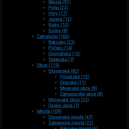
Mestá (91)
Polia (23)
Hory (17)
Jazerá (12)
Rieky (10)
Doliny (8)
Zahraničie (160)
Rakúsko (23)
Poľsko (14)
Chorvátsko (13)
Taliansko (7)
Obce (119)
Slovenské (82)
Považské (15)
Oravské (11)
Myjavské obce (8)
Zamagurské obce (8)
Moravské obce (25)
České obce (7)
Mestá (109)
Slovenské mestá (47)
Zahraničné mestá (22)
Rakúske mestá (6)