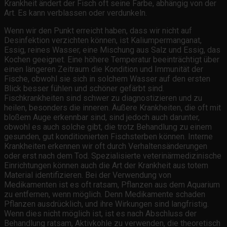
Krankheit ändert der Fisch oft seine Farbe, abhängig von der
Art. Es kann verblassen oder verdunkeln.
Wenn wir den Punkt erreicht haben, dass wir nicht auf
Desinfektion verzichten können, ist Kaliumpermanganat,
Essig, reines Wasser, eine Mischung aus Salz und Essig, das
Kochen geeignet. Eine höhere Temperatur beeinträchtigt über
einen längeren Zeitraum die Kondition und Immunität der
Fische, obwohl sie sich in solchem Wasser auf den ersten
Blick besser fühlen und schöner gefärbt sind.
Fischkrankheiten sind schwer zu diagnostizieren und zu
heilen, besonders die inneren. Äußere Krankheiten, die oft mit
bloßem Auge erkennbar sind, sind jedoch auch darunter,
obwohl es auch solche gibt, die trotz Behandlung zu einem
gesunden, gut konditionierten Fischsterben können. Interne
Krankheiten erkennen wir oft durch Verhaltensänderungen
oder erst nach dem Tod. Spezialisierte veterinärmedizinische
Einrichtungen können auch die Art der Krankheit aus totem
Material identifizieren. Bei der Verwendung von
Medikamenten ist es oft ratsam, Pflanzen aus dem Aquarium
zu entfernen, wenn möglich. Denn Medikamente schaden
Pflanzen ausdrücklich, und ihre Wirkungen sind langfristig.
Wenn dies nicht möglich ist, ist es nach Abschluss der
Behandlung ratsam, Aktivkohle zu verwenden, die theoretisch