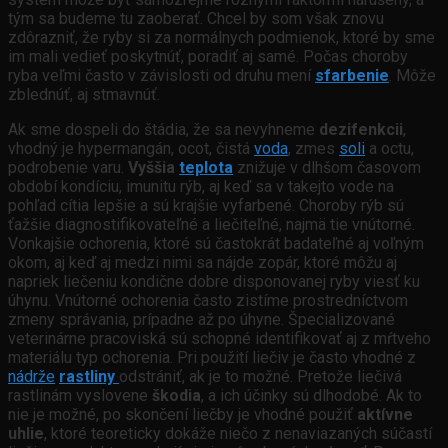
tým sa budeme tu zaoberať. Chcel by som však znovu
zdôrazniť, že ryby si za normálnych podmienok, ktoré by sme
im mali vedieť poskytnúť, poradiť aj samé. Počas choroby
ryba veľmi často v závislosti od druhu mení
sfarbenie
. Môže
zblednúť, aj stmavnúť.
Ak sme dospeli do štádia, že sa nevyhneme
dezifenkcii
,
vhodný je hypermangán, ocot, čistá
voda
, zmes
soli
a octu,
podrobenie varu.
Vyššia
teplota
znižuje v dlhšom časovom
období kondíciu, imunitu rýb, aj keď sa v takejto vode na
pohľad cítia lepšie a sú krajšie vyfarbené. Choroby rýb sú
ťažšie diagnostifikovateľné a liečiteľné, najmä tie vnútorné.
Vonkajšie ochorenia, ktoré sú častokrát badateľné aj voľným
okom, aj keď aj medzi nimi sa nájde zopár, ktoré môžu aj
napriek liečeniu kondične dobre disponovanej ryby viesť ku
úhynu. Vnútorné ochorenia často zistíme prostredníctvom
zmeny správania, prípadne až po úhyne. Špecializované
veterinárne pracoviská sú schopné identifikovať aj z mŕtveho
materiálu typ ochorenia. Pri použití liečiv je často vhodné z
nádrže
rastliny
odstrániť, ak je to možné. Pretože liečivá
rastlinám vyslovene
škodia
, a ich účinky sú dlhodobé. Ak to
nie je možné, po skončení liečby je vhodné použiť
aktívne
uhlie
, ktoré teoreticky dokáže niečo z nenaviazaných súčastí