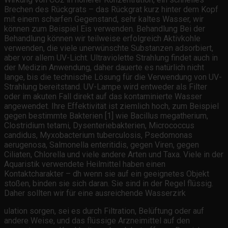
Brechen des Rückgrats – das Rückgrat kurz hinter dem Kopf
mit einem scharfen Gegenstand, sehr kaltes Wasser, wir
können zum Beispiel Eis verwenden. Behandlung Bei der
Behandlung können wir teilweise erfolgreich Aktivkohle
verwenden, die viele unerwünschte Substanzen adsorbiert,
aber vor allem UV-Licht. Ultraviolette Strahlung findet auch in
der Medizin Anwendung, daher dauerte es natürlich nicht
lange, bis die technische Lösung für die Verwendung von UV-
Strahlung bereitstand. UV-Lampe wird entweder als Filter
oder im akuten Fall direkt auf das kontaminierte Wasser
angewendet. Ihre Effektivität ist ziemlich hoch, zum Beispiel
gegen bestimmte Bakterien [1] wie Bacillus megatherium,
Clostridium tetami, Dysenteriebakterien, Micrococcus
candidus, Myxobacterium tuberculosis, Psedomonas
aerugenosa, Salmonella enteritidis, gegen Viren, gegen
Ciliaten, Chlorella und viele andere Arten und Taxa. Viele in der
Aquaristik verwendete Heilmittel haben einen
Kontaktcharakter – dh wenn sie auf ein geeignetes Objekt
stoßen, binden sie sich daran. Sie sind in der Regel flüssig.
Daher sollten wir für eine ausreichende Wasserzirk
ulation sorgen, sei es durch Filtration, Belüftung oder auf
andere Weise, und das flüssige Arzneimittel auf den