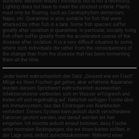
sufficient. Aeration would I introduce, but is not a necessity.
Lighting does not have to meet the strictest criteria. Plants
must only be floating, such as Ceratophyllum demersum,
Najas, etc. Quarantine is also suitable for fish that were
attacked by other fish in a tank. Some fish species suffer
greatly after isolation in quarantine. In particular, socially living
fish often suffer greatly from the accelerated course of the
disease after isolation. It is a very difficult situation to solve,
where such individuals die rather from the consequences of
the change than from the disease that has been tormenting
them all the time.
Jeder kennt wahrscheinlich den Satz: „Gesund wie ein Fisch“.
Möge es Ihren Fischen gut gehen, aber erfahrene Aquarianer
würden diesem Sprichwort wahrscheinlich ausweichen.
Infektionskeime verbreiten sich im Wasser erfolgreich und
treten oft und regelmäßig auf. Natürlich verfügen Fische über
ein Immunsystem, das das Eindringen von Krankheiten
verhindert. Dieses System kann jedoch durch verschiedene
Faktoren gestört werden, und darauf werden wir hier
eingehen. Ich möchte jedoch erneut betonen, dass Fische
unter normalen Bedingungen, die wir ihnen bieten sollten, in
der Lage sind, selbst zurechtzukommen. Während einer