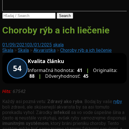
Search
for:
Morfológia
Choroby rýb a ich liečenie
rýb
Malawi
01/09/2021
03/01/2025
skala
Bloat
Skala
>
Skala
>
Akvaristika
>
Choroby rýb a ich liečenie
–
Kvalita článku
choroba
54
afrických
Informačná hodnota:
41
|
Originalita:
cichlíd
88
|
Dôveryhodnosť:
45
Hits:
67542
Každý asi pozná vetu:
Zdravý ako ryba
. Bodaj by vaše
ryby
boli zdravé, ale skúsenejší akvarista by sa asi tomuto
porekadlu vyhol. Zárodky
infekcií
sa vo vode úspešne šíria a
často aj neustále vyskytujú, avšak ryby samozrejme disponujú
imunitným systémom
, ktorý bráni prieniku choroby. Tento
systém môže byť samozrejme rôznymi faktormi narušený, a