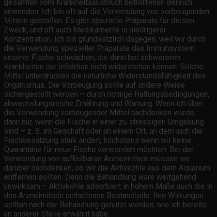
gesamten vom Krankheitsausbruch betroffenen Bereich
anwenden. Ich bin oft auf die Verwendung von vorbeugenden
Mitteln gestoßen. Es gibt spezielle Präparate für diesen
Zweck, und oft auch Medikamente in niedrigerer
Konzentration. Ich bin grundsätzlich dagegen, weil wir durch
die Verwendung spezieller Präparate das Immunsystem
unserer Fische schwächen, die dann bei schwereren
Krankheiten der Infektion nicht widerstehen können. Solche
Mittel unterdrücken die natürliche Widerstandsfähigkeit des
Organismus. Die Vorbeugung sollte auf andere Weise
sichergestellt werden – durch richtige Haltungsbedingungen,
abwechslungsreiche Ernährung und Wartung. Wenn ich über
die Verwendung vorbeugender Mittel nachdenken würde,
dann nur, wenn die Fische in einer zu stressigen Umgebung
sind – z. B. im Geschäft oder an einem Ort, an dem sich die
Fischbesatzung stark ändert, höchstens wenn wir keine
Quarantäne für neue Fische verwenden möchten. Bei der
Verwendung von auflösbaren Arzneimitteln müssen wir
darüber nachdenken, ob wir die Aktivkohle aus dem Aquarium
entfernen sollten. Denn die Behandlung wäre weitgehend
unwirksam – Aktivkohle adsorbiert in hohem Maße auch die in
den Arzneimitteln enthaltenen Bestandteile. Ihre Wirkungen
sollten nach der Behandlung genutzt werden, wie ich bereits
an anderer Stelle erwähnt habe.