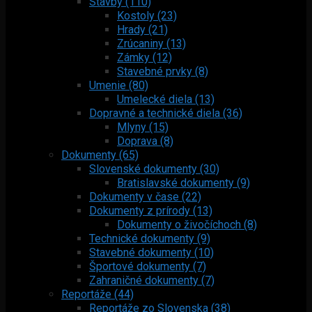
Stavby (110)
Kostoly (23)
Hrady (21)
Zrúcaniny (13)
Zámky (12)
Stavebné prvky (8)
Umenie (80)
Umelecké diela (13)
Dopravné a technické diela (36)
Mlyny (15)
Doprava (8)
Dokumenty (65)
Slovenské dokumenty (30)
Bratislavské dokumenty (9)
Dokumenty v čase (22)
Dokumenty z prírody (13)
Dokumenty o živočíchoch (8)
Technické dokumenty (9)
Stavebné dokumenty (10)
Športové dokumenty (7)
Zahraničné dokumenty (7)
Reportáže (44)
Reportáže zo Slovenska (38)