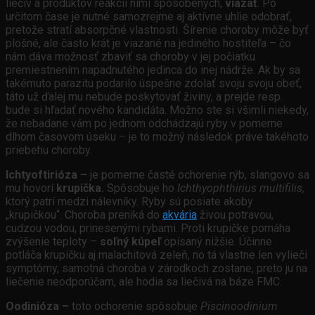
liečiv a produktov reakcií nimi spôsobených,
viazať
. Po
určitom čase je nutné samozrejme aj aktívne uhlie odobrať,
pretože stratí absorpčné vlastnosti. Šírenie choroby môže byť
plošné, ale často krát je viazané na jediného hostiteľa – čo
nám dáva možnosť zbaviť sa choroby v jej počiatku
premiestnením napadnutého jedinca do inej nádrže. Ak by sa
takémuto parazitu podarilo úspešne zdolať svoju svoju obeť,
táto už ďalej mu nebude poskytovať živiny, a prejde resp.
bude si hľadať nového kandidáta. Možno ste si všimli niekedy,
že nebadane vám po jednom odchádzajú ryby v pomerne
dlhom časovom úseku – je to možný následok práve takéhoto
priebehu choroby.
Ichtyoftirióza –
je pomerne časté ochorenie rýb, slangovo sa
mu hovorí
krupička.
Spôsobuje ho
Ichthyophthirius multifilis,
ktorý patrí medzi nálevníky. Ryby sú posiate akoby
„krupičkou“. Choroba preniká do
akvária
živou potravou,
cudzou vodou, prinesenými rybami. Proti krupičke pomáha
zvýšenie teploty –
soľný kúpeľ
opísaný nižšie. Účinne
potláča krupičku aj malachitová zeleň, no tá vlastne len vylieči
symptómy, samotná choroba v zárodkoch zostane, preto ju na
liečenie neodporúčam, ale hodia sa liečivá na báze FMC.
Oodinióza –
toto ochorenie spôsobuje
Piscinoodinium