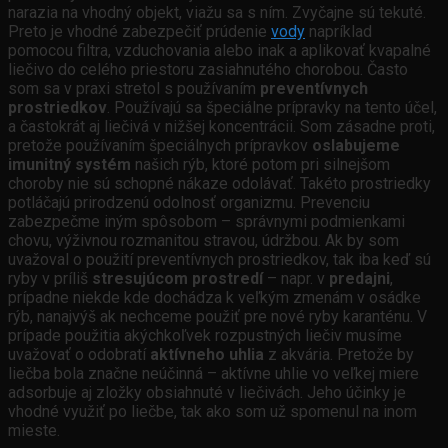
narazia na vhodný objekt, viažu sa s ním. Zvyčajne sú tekuté.
Preto je vhodné zabezpečiť prúdenie
vody
napríklad
pomocou filtra, vzduchovania alebo inak a aplikovať kvapalné
liečivo do celého priestoru zasiahnutého chorobou. Často
som sa v praxi stretol s používaním
preventívnych
prostriedkov
. Používajú sa špeciálne prípravky na tento účel,
a častokrát aj liečivá v nižšej koncentrácii. Som zásadne proti,
pretože používaním špeciálnych prípravkov
oslabujeme
imunitný systém
našich rýb, ktoré potom pri silnejšom
choroby nie sú schopné nákaze odolávať. Takéto prostriedky
potláčajú prirodzenú odolnosť organizmu. Prevenciu
zabezpečme iným spôsobom – správnymi podmienkami
chovu, výživnou rozmanitou stravou, údržbou. Ak by som
uvažoval o použití preventívnych prostriedkov, tak iba keď sú
ryby v príliš
stresujúcom prostredí
– napr. v
predajni
,
prípadne niekde kde dochádza k veľkým zmenám v osádke
rýb, nanajvýš ak nechceme použiť pre nové ryby karanténu. V
prípade použitia akýchkoľvek rozpustných liečiv musíme
uvažovať o odobratí
aktívneho uhlia
z akvária. Pretože by
liečba bola značne neúčinná – aktívne uhlie vo veľkej miere
adsorbuje aj zložky obsiahnuté v liečivách. Jeho účinky je
vhodné využiť po liečbe, tak ako som už spomenul na inom
mieste.