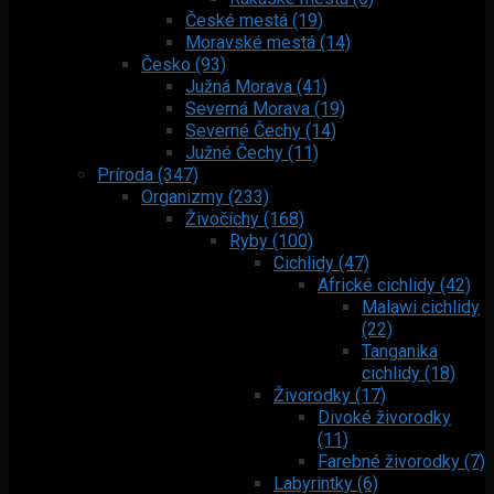
České mestá (19)
Moravské mestá (14)
Česko (93)
Južná Morava (41)
Severná Morava (19)
Severné Čechy (14)
Južné Čechy (11)
Príroda (347)
Organizmy (233)
Živočíchy (168)
Ryby (100)
Cichlidy (47)
Africké cichlidy (42)
Malawi cichlidy
(22)
Tanganika
cichlidy (18)
Živorodky (17)
Divoké živorodky
(11)
Farebné živorodky (7)
Labyrintky (6)