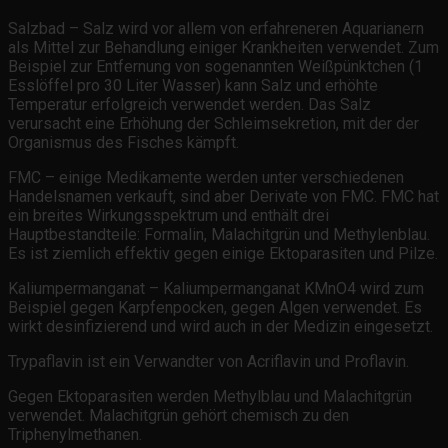
Salzbad – Salz wird vor allem von erfahreneren Aquarianern
als Mittel zur Behandlung einiger Krankheiten verwendet. Zum
Beispiel zur Entfernung von sogenannten Weißpünktchen (1
Esslöffel pro 30 Liter Wasser) kann Salz und erhöhte
Temperatur erfolgreich verwendet werden. Das Salz
verursacht eine Erhöhung der Schleimsekretion, mit der der
Organismus des Fisches kämpft.
FMC – einige Medikamente werden unter verschiedenen
Handelsnamen verkauft, sind aber Derivate von FMC. FMC hat
ein breites Wirkungsspektrum und enthält drei
Hauptbestandteile: Formalin, Malachitgrün und Methylenblau.
Es ist ziemlich effektiv gegen einige Ektoparasiten und Pilze.
Kaliumpermanganat – Kaliumpermanganat KMnO4 wird zum
Beispiel gegen Karpfenpocken, gegen Algen verwendet. Es
wirkt desinfizierend und wird auch in der Medizin eingesetzt.
Trypaflavin ist ein Verwandter von Acriflavin und Proflavin.
Gegen Ektoparasiten werden Methylblau und Malachitgrün
verwendet. Malachitgrün gehört chemisch zu den
Triphenylmethanen.