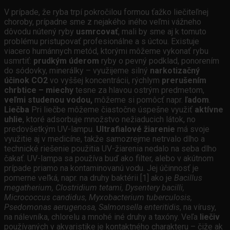
V prípade, že ryba trpí pokročilou formou ťažko liečiteľnej
choroby, prípadne sme z nejakého iného veľmi vážneho
dôvodu nútený ryby
usmrcovať
, mali by sme aj k tomuto
problému pristupovať profesionálne a s úctou. Existuje
viacero humánnych metód, ktorými môžeme vykonať rybu
usmrtiť:
prudkým úderom
ryby o pevný podklad, ponorením
do sódovky, minerálky – využijeme silný
narkotizačný
účinok CO2
vo vyššej koncentrácii, rýchlym
prerušením
chrbtice – miechy
tesne za hlavou ostrým predmetom,
veľmi studenou vodou,
môžeme si pomôcť napr.
ľadom
.
Liečba
Pri liečbe môžeme čiastočne úspešne využiť
aktívne
uhlie
, ktoré adsorbuje množstvo nežiaducich látok, no
predovšetkým UV-lampu.
Ultrafialové žiarenie
má svoje
využitie aj v medicíne, takže samozrejme netrvalo dlho a
technické riešenie použitia UV-žiarenia nedalo na seba dlho
čakať. UV-lampa sa používa buď ako filter, alebo v akútnom
prípade priamo na kontaminovanú vodu. Jej účinnosť je
pomerne veľká, napr. na druhy baktérii [1] ako je
Bacillus
megatherium, Clostridium tetami, Dysentery bacilli,
Micrococcus candidus, Myxobacterium tuberculosis,
Psedomonas aerugenosa, Salmonsella enteritidis
, na vírusy,
na nálevníka, chlorelu a mnohé iné druhy a taxóny. Veľa
liečiv
používaných v akvaristike je kontaktného charakteru – čiže ak