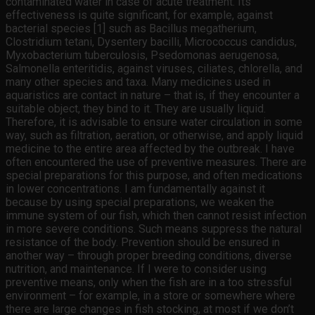
contaminated water in case of acute treatment. Its
effectiveness is quite significant, for example, against
bacterial species [1] such as Bacillus megatherium,
Clostridium tetani, Dysentery bacilli, Micrococcus candidus,
Myxobacterium tuberculosis, Psedomonas aerugenosa,
Salmonella enteritidis, against viruses, ciliates, chlorella, and
many other species and taxa. Many medicines used in
aquaristics are contact in nature – that is, if they encounter a
suitable object, they bind to it. They are usually liquid.
Therefore, it is advisable to ensure water circulation in some
way, such as filtration, aeration, or otherwise, and apply liquid
medicine to the entire area affected by the outbreak. I have
often encountered the use of preventive measures. There are
special preparations for this purpose, and often medications
in lower concentrations. I am fundamentally against it
because by using special preparations, we weaken the
immune system of our fish, which then cannot resist infection
in more severe conditions. Such means suppress the natural
resistance of the body. Prevention should be ensured in
another way – through proper breeding conditions, diverse
nutrition, and maintenance. If I were to consider using
preventive means, only when the fish are in a too stressful
environment – for example, in a store or somewhere where
there are large changes in fish stocking, at most if we don’t