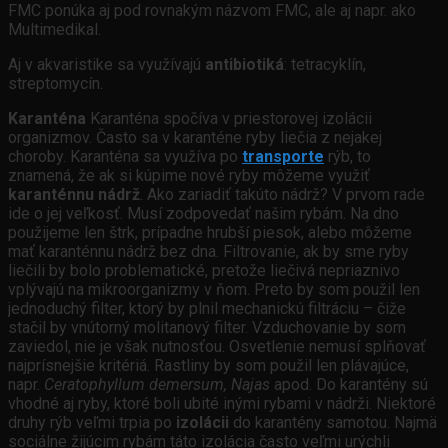
FMC ponúka aj pod rovnakým názvom FMC, ale aj napr. ako
Multimedikal.
Aj v akvaristike sa využívajú
antibiotiká
: tetracyklín,
streptomycín.
Karanténa
Karanténa spočíva v priestorovej izolácii
organizmov. Často sa v karanténe ryby liečia z nejakej
choroby. Karanténa sa využíva po
transporte
rýb, to
znamená, že ak si kúpime nové ryby môžeme využiť
karanténnu nádrž
. Ako zariadiť takúto nádrž? V prvom rade
ide o jej veľkosť. Musí zodpovedať našim rybám. Na dno
použijeme len štrk, prípadne hrubší piesok, alebo môžeme
mať karanténnu nádrž bez dna. Filtrovanie, ak by sme ryby
liečili by bolo problematické, pretože liečivá nepriaznivo
vplývajú na mikroorganizmy v ňom. Preto by som použil len
jednoduchý filter, ktorý by plnil mechanickú filtráciu – čiže
stačil by vnútorný molitanový filter. Vzduchovanie by som
zaviedol, nie je však nutnosťou. Osvetlenie nemusí splňovať
najprísnejšie kritériá. Rastliny by som použil len plávajúce,
napr.
Ceratophyllum demersum, Najas
apod. Do karantény sú
vhodné aj ryby, ktoré boli ubité inými rybami v nádrži. Niektoré
druhy rýb veľmi trpia po
izolácii
do karantény samotou. Najmä
sociálne žijúcim rybám táto izolácia často veľmi urýchli