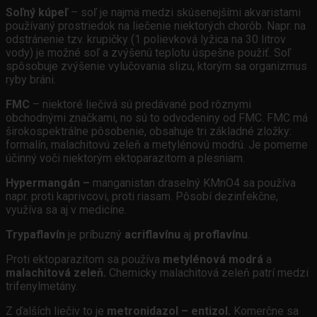
Soľný kúpeľ
– soľ je najmä medzi skúsenejšími akvaristami
používaný prostriedok na liečenie niektorých chorôb. Napr. na
odstránenie tzv. krupičky (1 polievková lyžica na 30 litrov
vody) je možné soľ a zvýšenú teplotu úspešne použiť. Soľ
spôsobuje zvýšenie vylučovania slizu, ktorým sa organizmus
ryby bráni.
FMC
– niektoré liečivá sú predávané pod rôznymi
obchodnými značkami, no sú to odvodeniny od FMC. FMC má
širokospektrálne pôsobenie, obsahuje tri základné zložky:
formalín, malachitovú zeleň a metylénovú modrú. Je pomerne
účinný voči niektorým ektoparazitom a plesniam.
Hypermangán –
manganistan draselný KMnO4 sa používa
napr. proti kaprivcovi, proti riasam. Pôsobí dezinfekčne,
využíva sa aj v medicíne.
Trypaflavín
je príbuzný
acriflavínu
aj
proflavínu
.
Proti ektoparazitom sa používa
metylénová modrá
a
malachitová zeleň.
Chemicky malachitová zeleň patrí medzi
trifenylmetány.
Z ďalších liečiv to je
metronidazol – entizol.
Komerčne sa