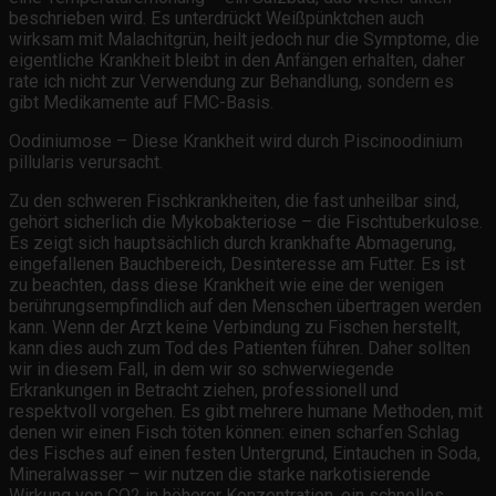
beschrieben wird. Es unterdrückt Weißpünktchen auch
wirksam mit Malachitgrün, heilt jedoch nur die Symptome, die
eigentliche Krankheit bleibt in den Anfängen erhalten, daher
rate ich nicht zur Verwendung zur Behandlung, sondern es
gibt Medikamente auf FMC-Basis.
Oodiniumose – Diese Krankheit wird durch Piscinoodinium
pillularis verursacht.
Zu den schweren Fischkrankheiten, die fast unheilbar sind,
gehört sicherlich die Mykobakteriose – die Fischtuberkulose.
Es zeigt sich hauptsächlich durch krankhafte Abmagerung,
eingefallenen Bauchbereich, Desinteresse am Futter. Es ist
zu beachten, dass diese Krankheit wie eine der wenigen
berührungsempfindlich auf den Menschen übertragen werden
kann. Wenn der Arzt keine Verbindung zu Fischen herstellt,
kann dies auch zum Tod des Patienten führen. Daher sollten
wir in diesem Fall, in dem wir so schwerwiegende
Erkrankungen in Betracht ziehen, professionell und
respektvoll vorgehen. Es gibt mehrere humane Methoden, mit
denen wir einen Fisch töten können: einen scharfen Schlag
des Fisches auf einen festen Untergrund, Eintauchen in Soda,
Mineralwasser – wir nutzen die starke narkotisierende
Wirkung von CO2 in höherer Konzentration, ein schnelles