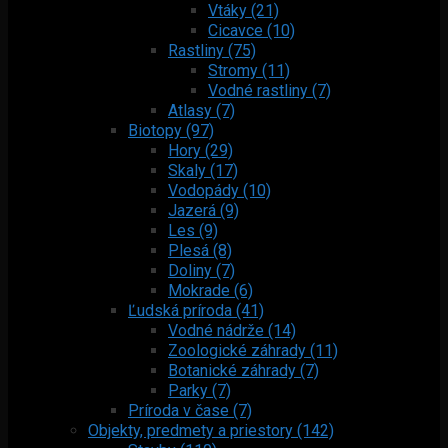
Vtáky (21)
Cicavce (10)
Rastliny (75)
Stromy (11)
Vodné rastliny (7)
Atlasy (7)
Biotopy (97)
Hory (29)
Skaly (17)
Vodopády (10)
Jazerá (9)
Les (9)
Plesá (8)
Doliny (7)
Mokrade (6)
Ľudská príroda (41)
Vodné nádrže (14)
Zoologické záhrady (11)
Botanické záhrady (7)
Parky (7)
Príroda v čase (7)
Objekty, predmety a priestory (142)