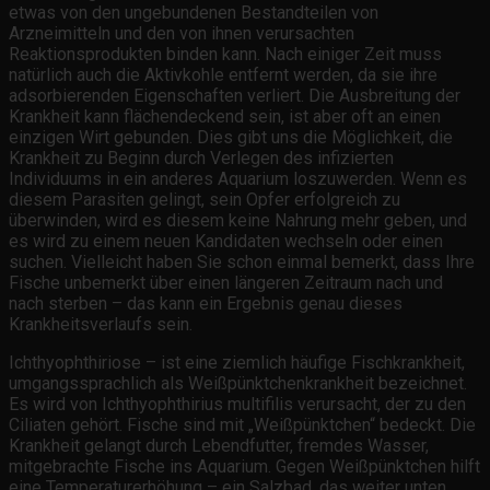
etwas von den ungebundenen Bestandteilen von
Arzneimitteln und den von ihnen verursachten
Reaktionsprodukten binden kann. Nach einiger Zeit muss
natürlich auch die Aktivkohle entfernt werden, da sie ihre
adsorbierenden Eigenschaften verliert. Die Ausbreitung der
Krankheit kann flächendeckend sein, ist aber oft an einen
einzigen Wirt gebunden. Dies gibt uns die Möglichkeit, die
Krankheit zu Beginn durch Verlegen des infizierten
Individuums in ein anderes Aquarium loszuwerden. Wenn es
diesem Parasiten gelingt, sein Opfer erfolgreich zu
überwinden, wird es diesem keine Nahrung mehr geben, und
es wird zu einem neuen Kandidaten wechseln oder einen
suchen. Vielleicht haben Sie schon einmal bemerkt, dass Ihre
Fische unbemerkt über einen längeren Zeitraum nach und
nach sterben – das kann ein Ergebnis genau dieses
Krankheitsverlaufs sein.
Ichthyophthiriose – ist eine ziemlich häufige Fischkrankheit,
umgangssprachlich als Weißpünktchenkrankheit bezeichnet.
Es wird von Ichthyophthirius multifilis verursacht, der zu den
Ciliaten gehört. Fische sind mit „Weißpünktchen“ bedeckt. Die
Krankheit gelangt durch Lebendfutter, fremdes Wasser,
mitgebrachte Fische ins Aquarium. Gegen Weißpünktchen hilft
eine Temperaturerhöhung – ein Salzbad, das weiter unten