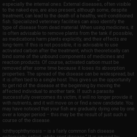
especially the internal ones. External diseases, often visible
to the naked eye, are also present, although some, despite
treatment, can lead to the death of a healthy, well-conditioned
fish. Specialized veterinary facilities can also identify the
type of disease from dead material. When using medicines, it
is often advisable to remove plants from the tank if possible,
as medications harm plants explicitly, and their effects are
long-term. If this is not possible, it is advisable to use
activated carbon after the treatment, which theoretically can
bind some of the unbound components of medicines and
reaction products. Of course, activated carbon must be
removed after some time because it loses its absorption
properties. The spread of the disease can be widespread, but
it is often tied to a single host. This gives us the opportunity
to get rid of the disease at the beginning by moving the
affected individual to another tank. If such a parasite
successfully overcomes its victim, it will no longer provide it
with nutrients, and it will move on or find a new candidate. You
may have noticed that your fish are gradually dying one by one
over a longer period – this may be the result of just such a
course of the disease.
Ichthyophthyriosis – is a fairly common fish disease
colloquially called „white spot disease.“ It is caused by