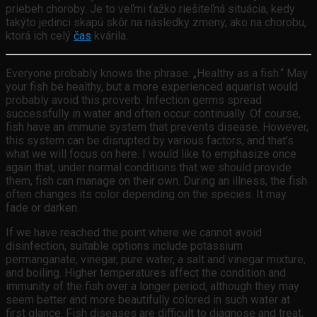
priebeh choroby. Je to veľmi ťažko riešiteľná situácia, kedy
takýto jedinci skapú skôr na následky zmeny, ako na chorobu,
ktorá ich celý
čas
kvárila.
Everyone probably knows the phrase: „Healthy as a fish.“ May
your fish be healthy, but a more experienced aquarist would
probably avoid this proverb. Infection germs spread
successfully in water and often occur continually. Of course,
fish have an immune system that prevents disease. However,
this system can be disrupted by various factors, and that’s
what we will focus on here. I would like to emphasize once
again that, under normal conditions that we should provide
them, fish can manage on their own. During an illness, the fish
often changes its color depending on the species. It may
fade or darken.
If we have reached the point where we cannot avoid
disinfection, suitable options include potassium
permanganate, vinegar, pure water, a salt and vinegar mixture,
and boiling. Higher temperatures affect the condition and
immunity of the fish over a longer period, although they may
seem better and more beautifully colored in such water at
first glance. Fish diseases are difficult to diagnose and treat,