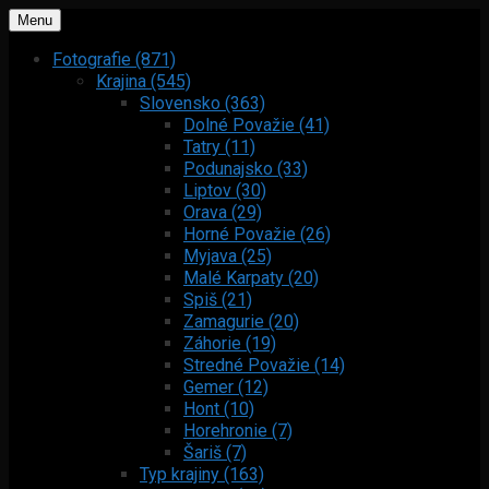
Menu
Fotografie (871)
Krajina (545)
Slovensko (363)
Dolné Považie (41)
Tatry (11)
Podunajsko (33)
Liptov (30)
Orava (29)
Horné Považie (26)
Myjava (25)
Malé Karpaty (20)
Spiš (21)
Zamagurie (20)
Záhorie (19)
Stredné Považie (14)
Gemer (12)
Hont (10)
Horehronie (7)
Šariš (7)
Typ krajiny (163)