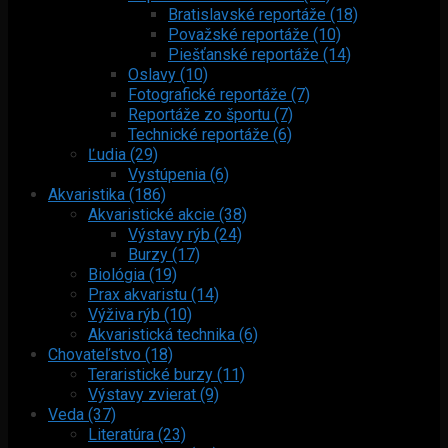
Bratislavské reportáže (18)
Považské reportáže (10)
Piešťanské reportáže (14)
Oslavy (10)
Fotografické reportáže (7)
Reportáže zo športu (7)
Technické reportáže (6)
Ľudia (29)
Vystúpenia (6)
Akvaristika (186)
Akvaristické akcie (38)
Výstavy rýb (24)
Burzy (17)
Biológia (19)
Prax akvaristu (14)
Výživa rýb (10)
Akvaristická technika (6)
Chovateľstvo (18)
Teraristické burzy (11)
Výstavy zvierat (9)
Veda (37)
Literatúra (23)