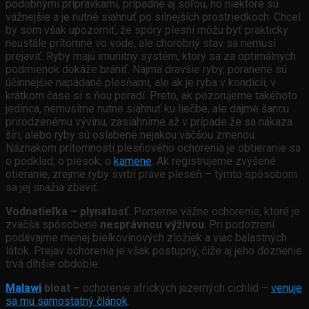
podobnými prípravkami, prípadne aj soľou, no niektoré sú
vážnejšie a je nutné siahnuť po silnejších prostriedkoch. Chcel
by som však upozorniť, že spóry plesní môžu byť prakticky
neustále prítomné vo vode, ale chorobný stav sa nemusí
prejaviť. Ryby majú imunitný systém, ktorý sa za optimálnych
podmienok dokáže brániť. Najmä dravšie ryby, poranené sú
účinnejšie napádané plesňami, ale ak je ryba v kondícii, v
krátkom čase si s ňou poradí. Preto, ak pozorujeme takéhoto
jedinca, nemusíme nutne siahnuť ku liečbe, ale dajme šancu
prirodzenému vývinu, zasiahnime až v prípade že sa nákaza
šíri, alebo ryby sú oslabené nejakou väčšou zmenou.
Náznakom prítomnosti plesňového ochorenia je obtieranie sa
o podklad, o piesok, o
kamene
. Ak registrujeme zvýšené
otieranie, zrejme ryby svrbí práve pleseň – týmto spôsobom
sa jej snažia zbaviť.
Vodnatieľka – plynatosť.
Pomerne vážne ochorenie, ktoré je
zväčša spôsobené
nesprávnou výživou
. Pri podozrení
podávajme menej bielkovinových zložiek a viac balastných
látok. Prejav ochorenia je však postupný, čiže aj jeho doznenie
trvá dlhšie obdobie.
Malawi
bloat –
ochorenie afrických jazerných cichlíd –
venuje
sa mu samostatný článok
.