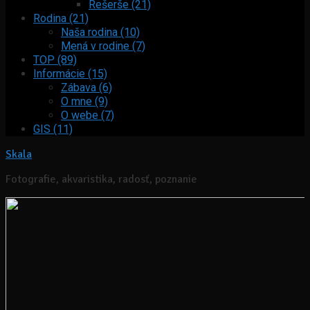
Rešerše (21)
Rodina (21)
Naša rodina (10)
Mená v rodine (7)
TOP (89)
Informácie (15)
Zábava (6)
O mne (9)
O webe (7)
GIS (11)
Skala
Fotografie, akvaristika, radosť, poznanie