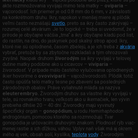
akte rozmnožovania vyvíjajú mimo tela matky –
oviparia
–
vajcorodosť. Ich priemer je od 0.8 mm do 6 mm, v závislosti
na konkrétnom druhu. Ikry, napokon v menšej miere aj plôdik
veľmi často neznášajú
svetlo
, preto sa ikry často zakrývajú –
rozumej celé akvárium. Je to logické – treba si uvedomiť, že v
prírode je obyčajne väčšia „tma“ a ikry obyčajne kladú pod list,
do rastlín, na dno, do jaskyniek pod skalný strop apod. Ikry,
ktoré nie sú oplodnené, časom zbelejú, a je ich treba z
akvária
vybrať, pretože by sa zbytočne rozkladali a tým ohrozovali
zvyšné. Naopak druhom
živorodým
sa ikry vyvíjajú v telovej
dutine matky podobne ako u cicavcov –
viviparia
–
živorodosť. V prípade málo častého vylučovania oplodnených
ikier hovoríme o
ovoviviparii
– vajcoživorodosti. Plôdik totiž
často opúšťa telo matky tesne po zbavení sa posledných
zárodočných obalov. Práve vyliahnuté mláďa sa nazýva
eleuterembryo.
Živorodým druhov sa vlastne ikry vyvíjajú v
tele, sú rovnakého tvaru, veľkosti ako u ikernačiek, len vývin
prebieha dlhšie 20 – 40 dní. Živorodky majú vyvinutý
špecifický orgán –
gonopódium
, u rodu
Hemirhaphodon
androgónium, pomocou ktorého sa rozmnožujú. Tvar
gonopódia je určovacím druhovým znakom. Plodnosť rýb viac-
menej rastie s ich dĺžkou, váhou. Vplyv naň však má aj okrem
iného aj vek, obsah solí, kyslíka,
teplota
vody
. Živorodým