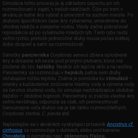
Simulácia tohto procesu je aj základom úspechu pri ich
rozmnožovaní v zajatí, v našich nádržiach. Čiže po trení v
akváriu je nutné ikry vybrať a umiestniť na suchom mieste. Po
druhovo špecifickom čase ikry vyberieme, umiestnime do
vhodnej nádrže a zalejeme vodou. Vtedy začne pokračovať
reprodukcia až po vyliahnutie mladých rýb. Tieto ryby rastú
veľmi rýchlo, pretože jednoročné druhy musia počas krátkej
dobe dospieť a sami sa rozmnožovať.
Samičky
panciernika
Corydoras aeneus
zbiera oplodnené
ikry a dočasne ich nesie pod prsnými plutvami, ktoré má
zložené do tzv.
taštičky
. Neskôr ich lepí na sklo a na rastliny.
Pancierniky sa rozmnožujú v
hejnách
, patria sem druhy
obľubujúce nižšiu teplotu. Známa je pomôcka ku
stimulácii
–
nitenky a každodenné znižovanie hladiny vody a výmena vody
za čerstvú studenú vodu, čo simuluje nadchádzajúce obdobie
dažďov – obdobie hojnosti. Pancierniky si zväčša vlastné ikry
veľmi nevšímajú, odporúča sa však, ich premiestňovať.
Samozrejme veľa druhov nie je tak ľahko rozmnožiteľných:
Corydoras sterbai, C. panda
atď.
Najčastejšie sa v akváriách vyskytujúci prísavník
Ancistrus cf.
cirrhosus
sa rozmnožuje v dutinách, alebo pod kamene.
Chovatelia
si pomáhajú napr.
sklenenou fľašou,