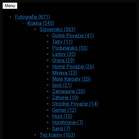
Menu
Fotografie (871)
Krajina (545)
Slovensko (363)
Dolné Považie (41)
Tatry (11)
Podunajsko (33)
Liptov (30)
Orava (29)
Horné Považie (26)
Myjava (25)
Malé Karpaty (20)
Spiš (21)
Zamagurie (20)
Záhorie (19)
Stredné Považie (14)
Gemer (12)
Hont (10)
Horehronie (7)
Šariš (7)
Typ krajiny (163)