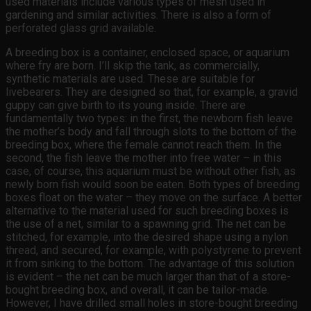
used materials include various types of mesh used in
gardening and similar activities. There is also a form of
perforated glass grid available.
A breeding box is a container, enclosed space, or aquarium
where fry are born. I’ll skip the tank, as commercially,
synthetic materials are used. These are suitable for
livebearers. They are designed so that, for example, a gravid
guppy can give birth to its young inside. There are
fundamentally two types: in the first, the newborn fish leave
the mother’s body and fall through slots to the bottom of the
breeding box, where the female cannot reach them. In the
second, the fish leave the mother into free water – in this
case, of course, this aquarium must be without other fish, as
newly born fish would soon be eaten. Both types of breeding
boxes float on the water – they move on the surface. A better
alternative to the material used for such breeding boxes is
the use of a net, similar to a spawning grid. The net can be
stitched, for example, into the desired shape using a nylon
thread, and secured, for example, with polystyrene to prevent
it from sinking to the bottom. The advantage of this solution
is evident – the net can be much larger than that of a store-
bought breeding box, and overall, it can be tailor-made.
However, I have drilled small holes in store-bought breeding