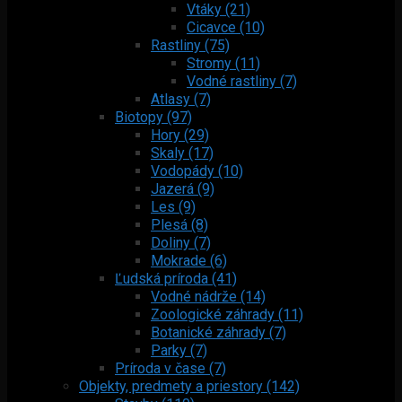
Vtáky (21)
Cicavce (10)
Rastliny (75)
Stromy (11)
Vodné rastliny (7)
Atlasy (7)
Biotopy (97)
Hory (29)
Skaly (17)
Vodopády (10)
Jazerá (9)
Les (9)
Plesá (8)
Doliny (7)
Mokrade (6)
Ľudská príroda (41)
Vodné nádrže (14)
Zoologické záhrady (11)
Botanické záhrady (7)
Parky (7)
Príroda v čase (7)
Objekty, predmety a priestory (142)