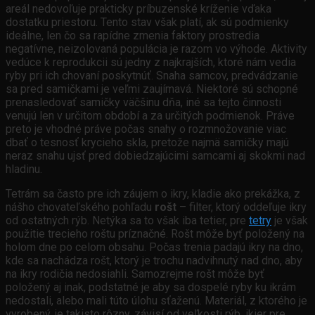
areál nedovoľuje prakticky príbuzenské kríženie vďaka
dostatku priestoru. Tento stav však platí, ak sú podmienky
ideálne, len čo sa rapídne zmenia faktory prostredia
negatívne, neizolovaná populácia je razom vo výhode. Aktivity
vedúce k reprodukcii sú jedny z najkrajších, ktoré nám vedia
ryby pri ich chovaní poskytnúť. Snaha samcov, predvádzanie
sa pred samičkami je veľmi zaujímavá. Niektoré sú schopné
prenasledovať samičky väčšinu dňa, iné sa tejto činnosti
venujú len v určitom období a za určitých podmienok. Práve
preto je vhodné práve počas snahy o rozmnožovanie viac
dbať o tesnosť krycieho skla, pretože najmä samičky majú
neraz snahu ujsť pred dobiedzajúcimi samcami aj skokmi nad
hladinu.
Tetrám sa často pre ich záujem o ikry, kladie ako prekážka, z
nášho chovateľského pohľadu
rošt
– filter, ktorý oddeľuje ikry
od ostatných rýb. Netýka sa to však iba tetier, pre
tetry
je však
použitie trecieho roštu príznačné. Rošt môže byť položený na
holom dne po celom obsahu. Počas trenia padajú ikry na dno,
kde sa nachádza rošt, ktorý je trochu nadvihnutý nad dno, aby
na ikry rodičia nedosiahli. Samozrejme rošt môže byť
položený aj inak, podstatné je aby sa dospelé ryby ku ikrám
nedostali, alebo mali túto úlohu sťaženú. Materiál, z ktorého je
vyrobený, je takisto rôzny, závisí od veľkosti rýb, ikier pre