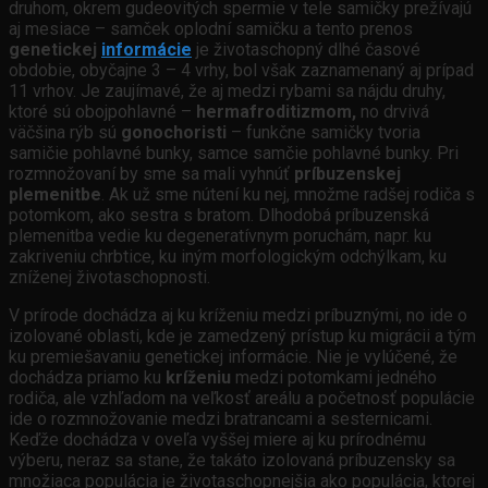
druhom, okrem gudeovitých spermie v tele samičky prežívajú
aj mesiace – samček oplodní samičku a tento prenos
genetickej
informácie
je životaschopný dlhé časové
obdobie, obyčajne 3 – 4 vrhy, bol však zaznamenaný aj prípad
11 vrhov. Je zaujímavé, že aj medzi rybami sa nájdu druhy,
ktoré sú obojpohlavné –
hermafroditizmom,
no drvivá
väčšina rýb sú
gonochoristi
– funkčne samičky tvoria
samičie pohlavné bunky, samce samčie pohlavné bunky. Pri
rozmnožovaní by sme sa mali vyhnúť
príbuzenskej
plemenitbe
. Ak už sme nútení ku nej, množme radšej rodiča s
potomkom, ako sestra s bratom. Dlhodobá príbuzenská
plemenitba vedie ku degeneratívnym poruchám, napr. ku
zakriveniu chrbtice, ku iným morfologickým odchýlkam, ku
zníženej životaschopnosti.
V prírode dochádza aj ku kríženiu medzi príbuznými, no ide o
izolované oblasti, kde je zamedzený prístup ku migrácii a tým
ku premiešavaniu genetickej informácie. Nie je vylúčené, že
dochádza priamo ku
kríženiu
medzi potomkami jedného
rodiča, ale vzhľadom na veľkosť areálu a početnosť populácie
ide o rozmnožovanie medzi bratrancami a sesternicami.
Keďže dochádza v oveľa vyššej miere aj ku prírodnému
výberu, neraz sa stane, že takáto izolovaná príbuzensky sa
množiaca populácia je životaschopnejšia ako populácia, ktorej