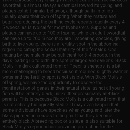
swordtail is almost always a cannibal toward its young, and
platies exhibit similar behavior, although sailfin mollies
usually spare their own offspring. When they mature and
begin reproducing, the birthing cycle repeats roughly every 4-
5 weeks, as is typical for most livebearers. Guppies and
platies can have up to 100 offspring, while an adult swordtail
can have up to 200. Since they are livebearing species, giving
birth to live young, there is a fertility spot in the abdominal
region indicating the sexual maturity of the females. One
mating by the male may be sufficient for 3-4 broods. In the
days leading up to birth, the spot enlarges and darkens. Black
Molly – a dark cultivated form of Poecilia shenops, is a bit
more challenging to breed because it requires slightly warmer
water and the fertility spot is not visible. With Black Molly’s
offspring, we have the opportunity to observe the
manifestation of genes in their natural state, as not all young
fish will be entirely black, unlike their presumably all-black
parents. This is because Black Molly is a cultivated form that
is not entirely biologically stable. It may even happen that
some individuals have speckles when young, and later the
black pigment increases to the point that they become
entirely black. A breeding box or a sieve is also suitable for
Black Molly’s reproduction, providing protection for the