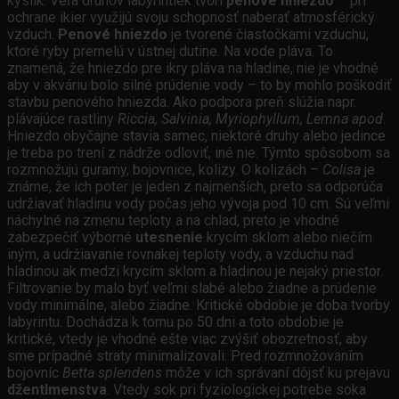
kyslík. Veľa druhov labyrintiek tvorí
penové hniezdo
– pri
ochrane ikier využijú svoju schopnosť naberať atmosférický
vzduch.
Penové hniezdo
je tvorené čiastočkami vzduchu,
ktoré ryby premelú v ústnej dutine. Na vode pláva. To
znamená, že hniezdo pre ikry pláva na hladine, nie je vhodné
aby v akváriu bolo silné prúdenie vody – to by mohlo poškodiť
stavbu penového hniezda. Ako podpora preň slúžia napr.
plávajúce rastliny
Riccia, Salvinia, Myriophyllum, Lemna apod.
Hniezdo obyčajne stavia samec, niektoré druhy alebo jedince
je treba po trení z nádrže odloviť, iné nie. Týmto spôsobom sa
rozmnožujú guramy, bojovnice, kolizy. O kolizách –
Colisa
je
známe, že ich poter je jeden z najmenších, preto sa odporúča
udržiavať hladinu vody počas jeho vývoja pod 10 cm. Sú veľmi
náchylné na zmenu teploty a na chlad, preto je vhodné
zabezpečiť výborné
utesnenie
krycím sklom alebo niečím
iným, a udržiavanie rovnakej teploty vody, a vzduchu nad
hladinou ak medzi krycím sklom a hladinou je nejaký priestor.
Filtrovanie by malo byť veľmi slabé alebo žiadne a prúdenie
vody minimálne, alebo žiadne. Kritické obdobie je doba tvorby
labyrintu. Dochádza k tomu po 50 dni a toto obdobie je
kritické, vtedy je vhodné ešte viac zvýšiť obozretnosť, aby
sme prípadné straty minimalizovali. Pred rozmnožovaním
bojovníc
Betta splendens
môže v ich správaní dôjsť ku prejavu
džentlmenstva
. Vtedy sok pri fyziologickej potrebe soka