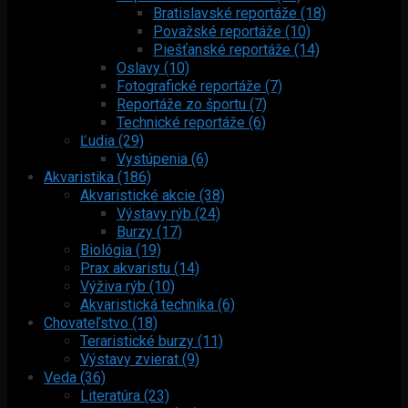
Bratislavské reportáže (18)
Považské reportáže (10)
Piešťanské reportáže (14)
Oslavy (10)
Fotografické reportáže (7)
Reportáže zo športu (7)
Technické reportáže (6)
Ľudia (29)
Vystúpenia (6)
Akvaristika (186)
Akvaristické akcie (38)
Výstavy rýb (24)
Burzy (17)
Biológia (19)
Prax akvaristu (14)
Výživa rýb (10)
Akvaristická technika (6)
Chovateľstvo (18)
Teraristické burzy (11)
Výstavy zvierat (9)
Veda (36)
Literatúra (23)