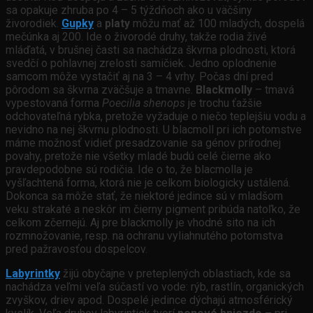
sa opakuje zhruba po 4 – 5 týždňoch ako u väčšiny
živorodiek.
Gupky
a
platy
môžu mať až 100 mladých, dospelá
mečúnka aj 200. Ide o živorodé druhy, takže rodia živé
mláďatá, v brušnej časti sa nachádza škvrna plodnosti, ktorá
svedčí o pohlavnej zrelosti samičiek. Jedno oplodnenie
samcom môže vystačiť aj na 3 – 4 vrhy. Počas dní pred
pôrodom sa škvrna zväčšuje a tmavne.
Blackmolly
– tmavá
vypestovaná forma
Poecilia shenops
je trochu ťažšie
odchovateľná rybka, pretože vyžaduje o niečo teplejšiu vodu a
nevidno na nej škvrnu plodnosti. U blacmoll pri ich potomstve
máme možnosť vidieť presadzovanie sa génov prírodnej
povahy, pretože nie všetky mladé budú celé čierne ako
pravdepodobne sú rodičia. Ide o to, že blacmolla je
vyšľachtená forma, ktorá nie je celkom biologicky ustálená.
Dokonca sa môže stať, že niektoré jedince sú v mladšom
veku strakaté a neskôr im čierny pigment pribúda natoľko, že
celkom zčernejú. Aj pre blackmolly je vhodné sito na ich
rozmnožovanie, resp. na ochranu vyliahnutého potomstva
pred pažravosťou dospelcov.
Labyrintky
žijú obyčajne v preteplených oblastiach, kde sa
nachádza veľmi veľa súčastí vo vode: rýb, rastlín, organických
zvyškov, driev apod. Dospelé jedince dýchajú atmosférický