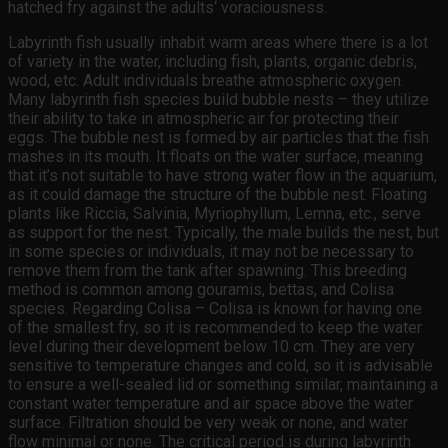
hatched fry against the adults‘ voraciousness.
Labyrinth fish usually inhabit warm areas where there is a lot
of variety in the water, including fish, plants, organic debris,
wood, etc. Adult individuals breathe atmospheric oxygen.
Many labyrinth fish species build bubble nests – they utilize
their ability to take in atmospheric air for protecting their
eggs. The bubble nest is formed by air particles that the fish
mashes in its mouth. It floats on the water surface, meaning
that it’s not suitable to have strong water flow in the aquarium,
as it could damage the structure of the bubble nest. Floating
plants like Riccia, Salvinia, Myriophyllum, Lemna, etc., serve
as support for the nest. Typically, the male builds the nest, but
in some species or individuals, it may not be necessary to
remove them from the tank after spawning. This breeding
method is common among gouramis, bettas, and Colisa
species. Regarding Colisa – Colisa is known for having one
of the smallest fry, so it is recommended to keep the water
level during their development below 10 cm. They are very
sensitive to temperature changes and cold, so it is advisable
to ensure a well-sealed lid or something similar, maintaining a
constant water temperature and air space above the water
surface. Filtration should be very weak or none, and water
flow minimal or none. The critical period is during labyrinth