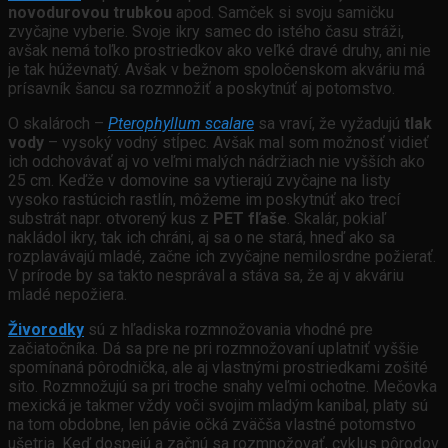
novodurovou trubkou
apod. Samček si svoju samičku
zvyčajne vyberie. Svoje ikry samec do istého času stráži,
avšak nemá toľko prostriedkov ako veľké dravé druhy, ani nie
je tak húževnatý. Avšak v bežnom spoločenskom akváriu má
prísavník šancu sa rozmnožiť a poskytnúť aj potomstvo.
O skalároch –
Pterophyllum scalare
sa vraví, že vyžadujú
tlak
vody
– vysoký vodný stĺpec. Avšak mal som možnosť vidieť
ich odchovávať aj vo veľmi malých nádržiach nie vyšších ako
25 cm. Keďže v domovine sa vytierajú zvyčajne na listy
vysoko rastúcich rastlín, môžeme im poskytnúť ako trecí
substrát napr. otvorený kus z
PET fľaše
. Skalár, pokiaľ
nakládol ikry, tak ich chráni, aj sa o ne stará, hneď ako sa
rozplavávajú mladé, začne ich zvyčajne nemilosrdne požierať.
V prírode by sa takto nesprával a stáva sa, že aj v akváriu
mladé nepožiera.
Živorodky
sú z hľadiska rozmnožovania vhodné pre
začiatočníka. Dá sa pre ne pri rozmnožovaní uplatniť vyššie
spomínaná pôrodnička, ale aj vlastnými prostriedkami zošité
sito. Rozmnožujú sa pri troche snahy veľmi ochotne. Mečovka
mexická je takmer vždy voči svojim mladým kanibal, platy sú
na tom obdobne, len pávie očká zväčša vlastné potomstvo
ušetria. Keď dospejú a začnú sa rozmnožovať, cyklus pôrodov