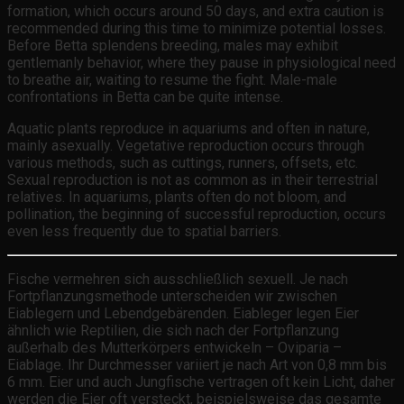
formation, which occurs around 50 days, and extra caution is
recommended during this time to minimize potential losses.
Before Betta splendens breeding, males may exhibit
gentlemanly behavior, where they pause in physiological need
to breathe air, waiting to resume the fight. Male-male
confrontations in Betta can be quite intense.
Aquatic plants reproduce in aquariums and often in nature,
mainly asexually. Vegetative reproduction occurs through
various methods, such as cuttings, runners, offsets, etc.
Sexual reproduction is not as common as in their terrestrial
relatives. In aquariums, plants often do not bloom, and
pollination, the beginning of successful reproduction, occurs
even less frequently due to spatial barriers.
Fische vermehren sich ausschließlich sexuell. Je nach
Fortpflanzungsmethode unterscheiden wir zwischen
Eiablegern und Lebendgebärenden. Eiableger legen Eier
ähnlich wie Reptilien, die sich nach der Fortpflanzung
außerhalb des Mutterkörpers entwickeln – Oviparia –
Eiablage. Ihr Durchmesser variiert je nach Art von 0,8 mm bis
6 mm. Eier und auch Jungfische vertragen oft kein Licht, daher
werden die Eier oft versteckt, beispielsweise das gesamte