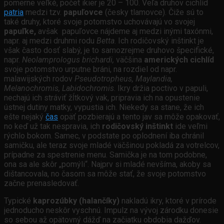
pomerne veľké, počet ikier je 20 – 100. Veľa druhov cichlíd
patria
medzi tzv.
papuľovce
(česky tlamovce). Čiže sú to
také druhy, ktoré svoje potomstvo uchovávajú vo svojej
papuľke,
avšak papuľovce nájdeme aj medzi inými taxónmi,
napr. aj medzi druhmi rodu
Betta
. Ich rodičovský inštinkt je
však často dosť slabý, je to samozrejme druhovo špecifické,
napr.
Neolamprologus brichardi,
väčšina
amerických cichlíd
svoje potomstvo urputne bráni, na rozdiel od napr.
malawijských rodov
Pseudotropheus, Maylandia,
Melanochromis, Labidochromis
. Ikry držia poctivo v papuli,
nechajú ich stráviť žĺtkový vak, pripravia ich na opustenie
ústnej dutiny matky, vypustia ich. Niekedy sa stane, že ich
ešte nejaký
čas
opäť pozbierajú a tento jav sa môže opakovať,
no keď už tak nespravia, ich
rodičovský inštinkt
ide veľmi
rýchlo bokom. Samec, v podstate po oplodnení iba chránil
samičku, ale teraz svoje mladé väčšinou pokladá za votrelcov,
prípadne za spestrenie menu. Samička je na tom podobne,
ona sa ale skôr „pomýli“. Najprv si mladé nevšíma, akoby sa
dištancovala, no časom sa môže stať, že svoje potomstvo
začne prenasledovať.
Typické
kaprozúbky (halančíky)
nakladú ikry, ktoré v prírode
jednoducho neskôr vyschnú. Impulz na vývoj zárodku donesie
so sebou až opätovný dážď na začiatku obdobia dažďov.