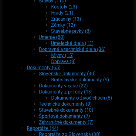
Stavby (110)
Kostoly (23)
Hrady (21)
Zrúcaniny (13)
Zámky (12)
Stavebné prvky (8)
Umenie (80)
Umelecké diela (13)
Dopravné a technické diela (36)
Mlyny (15)
Doprava (8)
Dokumenty (65)
Slovenské dokumenty (30)
Bratislavské dokumenty (9)
Dokumenty v čase (22)
Dokumenty z prírody (13)
Dokumenty o živočíchoch (8)
Technické dokumenty (9)
Stavebné dokumenty (10)
Športové dokumenty (7)
Zahraničné dokumenty (7)
Reportáže (44)
Reportáže zo Slovenska (38)