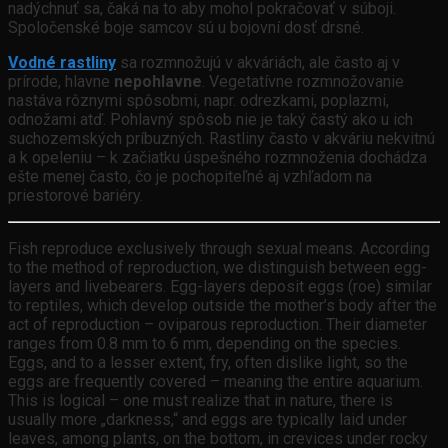
nadýchnuť sa, čaká na to aby mohol pokračovať v súboji.
Spoločenské boje samcov sú u bojovní dosť drsné.
Vodné rastliny
sa rozmnožujú v akváriách, ale často aj v
prírode, hlavne
nepohlavne
. Vegetatívne rozmnožovanie
nastáva rôznymi spôsobmi, napr. odrezkami, poplazmi,
odnožami atď. Pohlavný spôsob nie je taký častý ako u ich
suchozemských príbuzných. Rastliny často v akváriu nekvitnú
a k opeleniu – k začiatku úspešného rozmnoženia dochádza
ešte menej často, čo je pochopiteľné aj vzhľadom na
priestorové bariéry.
Fish reproduce exclusively through sexual means. According
to the method of reproduction, we distinguish between egg-
layers and livebearers. Egg-layers deposit eggs (roe) similar
to reptiles, which develop outside the mother’s body after the
act of reproduction – oviparous reproduction. Their diameter
ranges from 0.8 mm to 6 mm, depending on the species.
Eggs, and to a lesser extent, fry, often dislike light, so the
eggs are frequently covered – meaning the entire aquarium.
This is logical – one must realize that in nature, there is
usually more „darkness,“ and eggs are typically laid under
leaves, among plants, on the bottom, in crevices under rocky