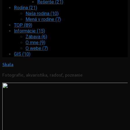
Rešerše (21)
Rodina (21)
Naša rodina (10)
Mená v rodine (7)
TOP (89)
Informácie (15)
Zábava (6)
O mne (9)
O webe (7)
GIS (10)
Skala
Fotografie, akvaristika, radosť, poznanie