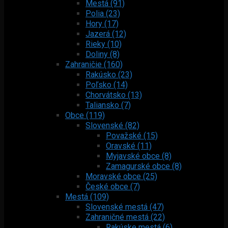
Mestá (91)
Polia (23)
Hory (17)
Jazerá (12)
Rieky (10)
Doliny (8)
Zahraničie (160)
Rakúsko (23)
Poľsko (14)
Chorvátsko (13)
Taliansko (7)
Obce (119)
Slovenské (82)
Považské (15)
Oravské (11)
Myjavské obce (8)
Zamagurské obce (8)
Moravské obce (25)
České obce (7)
Mestá (109)
Slovenské mestá (47)
Zahraničné mestá (22)
Rakúske mestá (6)