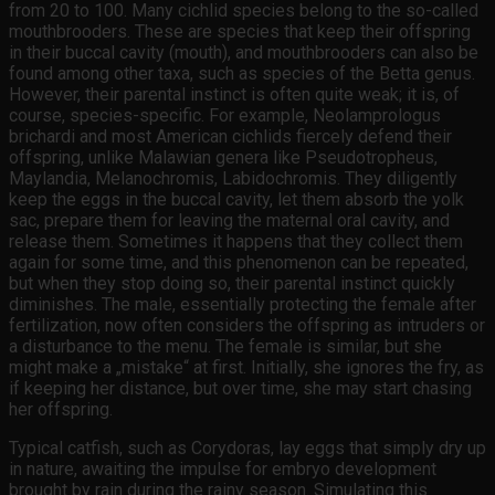
from 20 to 100. Many cichlid species belong to the so-called
mouthbrooders. These are species that keep their offspring
in their buccal cavity (mouth), and mouthbrooders can also be
found among other taxa, such as species of the Betta genus.
However, their parental instinct is often quite weak; it is, of
course, species-specific. For example, Neolamprologus
brichardi and most American cichlids fiercely defend their
offspring, unlike Malawian genera like Pseudotropheus,
Maylandia, Melanochromis, Labidochromis. They diligently
keep the eggs in the buccal cavity, let them absorb the yolk
sac, prepare them for leaving the maternal oral cavity, and
release them. Sometimes it happens that they collect them
again for some time, and this phenomenon can be repeated,
but when they stop doing so, their parental instinct quickly
diminishes. The male, essentially protecting the female after
fertilization, now often considers the offspring as intruders or
a disturbance to the menu. The female is similar, but she
might make a „mistake“ at first. Initially, she ignores the fry, as
if keeping her distance, but over time, she may start chasing
her offspring.
Typical catfish, such as Corydoras, lay eggs that simply dry up
in nature, awaiting the impulse for embryo development
brought by rain during the rainy season. Simulating this