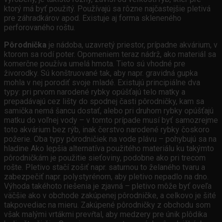
ktorý má byť použitý. Používajú sa rôzne najčastejšie pletivá
pre záhradkárov apod. Existuje aj forma skleneného
perforovaného roštu.
Pôrodnička
je nádoba, uzavretý priestor, prípadne akvárium, v
ktorom sa rodí poter. Opomeniem teraz nádrž, ako materiál sa
komerčne používa umelá hmota. Tieto sú vhodné pre
živorodky. Sú konštruované tak, aby napr. gravidná gupka
mohla v nej porodiť svoje mladé. Existujú principiálne dva
typy: pri prvom narodené rybky opúšťajú telo matky a
prepadávajú cez lišty do spodnej časti pôrodničky, kam sa
samička nemá šancu dostať, alebo pri druhom rybky opúšťajú
matku do voľnej vody – v tomto prípade musí byť samozrejme
toto akvárium bez rýb, inak čerstvo narodené rybky čoskoro
požerie. Oba typy pôrodničiek na vode plávu – pohybujú sa na
hladine Ako lepšia alternatíva použitého materiálu ku takýmto
pôrodničkám je použitie sieťoviny, podobne ako pri trecom
rošte. Pletivo stačí zošiť napr. saturnou to želaného tvaru a
zabezpečiť napr. polystyrénom, aby pletivo nepadlo na dno.
Výhoda takéhoto riešenia je zjavná – pletivo môže byť oveľa
väčšie ako v obchode zakúpenej pôrodničke, a celkovo je šité
takpovediac na mieru. Zakúpené pôrodničky z obchodu som
však malými vrtákmi prevŕtal, aby medzery pre únik plôdika