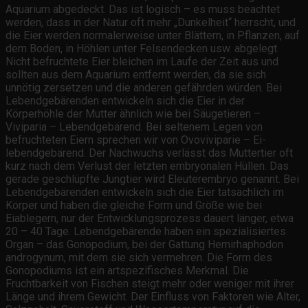
Aquarium abgedeckt. Das ist logisch – es muss beachtet
werden, dass in der Natur oft mehr „Dunkelheit“ herrscht, und
die Eier werden normalerweise unter Blättern, in Pflanzen, auf
dem Boden, in Höhlen unter Felsendecken usw. abgelegt.
Nicht befruchtete Eier bleichen im Laufe der Zeit aus und
sollten aus dem Aquarium entfernt werden, da sie sich
unnötig zersetzen und die anderen gefährden würden. Bei
Lebendgebärenden entwickeln sich die Eier in der
Körperhöhle der Mutter ähnlich wie bei Säugetieren –
Viviparia – Lebendgebärend. Bei seltenem Legen von
befruchteten Eiern sprechen wir von Ovoviviparie – Ei-
lebendgebärend. Der Nachwuchs verlässt das Muttertier oft
kurz nach dem Verlust der letzten embryonalen Hüllen. Das
gerade geschlüpfte Jungtier wird Eleuterembryo genannt. Bei
Lebendgebärenden entwickeln sich die Eier tatsächlich im
Körper und haben die gleiche Form und Größe wie bei
Eiablegern, nur der Entwicklungsprozess dauert länger, etwa
20 – 40 Tage. Lebendgebärende haben ein spezialisiertes
Organ – das Gonopodium, bei der Gattung Hemirhaphodon
androgynum, mit dem sie sich vermehren. Die Form des
Gonopodiums ist ein artspezifisches Merkmal. Die
Fruchtbarkeit von Fischen steigt mehr oder weniger mit ihrer
Länge und ihrem Gewicht. Der Einfluss von Faktoren wie Alter,