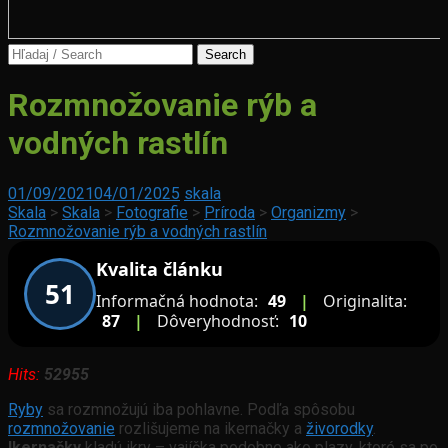
Search
for:
Osvetlenie
Rozmnožovanie rýb a
akvária
vodných rastlín
Ochranársky
01/09/2021
04/01/2025
skala
aspekt
Skala
>
Skala
>
Fotografie
>
Príroda
>
Organizmy
>
akvaristiky
Rozmnožovanie rýb a vodných rastlín
Kvalita článku
51
Informačná hodnota:
49
|
Originalita:
87
|
Dôveryhodnosť:
10
Hits:
52955
Ryby
sa rozmnožujú iba pohlavne. Podľa spôsobu
rozmnožovanie
rozlišujeme na ikernačky a
živorodky
.
Ikernačky
kladú ikry – vajíčka podobne ako plazy, ktoré sa po