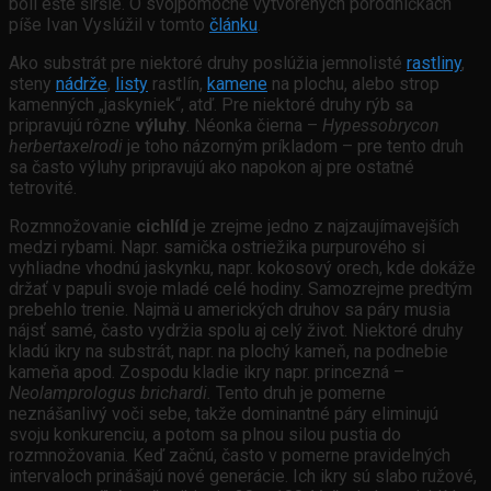
boli ešte širšie. O svojpomocne vytvorených pôrodničkách
píše Ivan Vyslúžil v tomto
článku
.
Ako substrát pre niektoré druhy poslúžia jemnolisté
rastliny
,
steny
nádrže
,
listy
rastlín,
kamene
na plochu, alebo strop
kamenných „jaskyniek“, atď. Pre niektoré druhy rýb sa
pripravujú rôzne
výluhy
. Néonka čierna –
Hypessobrycon
herbertaxelrodi
je toho názorným príkladom – pre tento druh
sa často výluhy pripravujú ako napokon aj pre ostatné
tetrovité.
Rozmnožovanie
cichlíd
je zrejme jedno z najzaujímavejších
medzi rybami. Napr. samička ostriežika purpurového si
vyhliadne vhodnú jaskynku, napr. kokosový orech, kde dokáže
držať v papuli svoje mladé celé hodiny. Samozrejme predtým
prebehlo trenie. Najmä u amerických druhov sa páry musia
nájsť samé, často vydržia spolu aj celý život. Niektoré druhy
kladú ikry na substrát, napr. na plochý kameň, na podnebie
kameňa apod. Zospodu kladie ikry napr. princezná –
Neolamprologus brichardi.
Tento druh je pomerne
neznášanlivý voči sebe, takže dominantné páry eliminujú
svoju konkurenciu, a potom sa plnou silou pustia do
rozmnožovania. Keď začnú, často v pomerne pravidelných
intervaloch prinášajú nové generácie. Ich ikry sú slabo ružové,