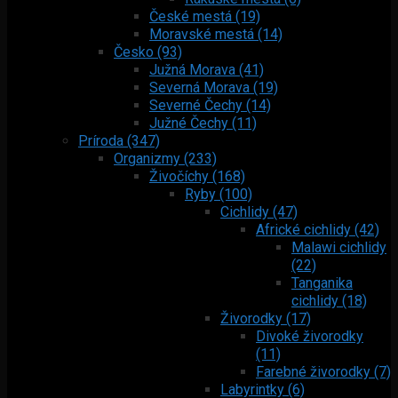
České mestá (19)
Moravské mestá (14)
Česko (93)
Južná Morava (41)
Severná Morava (19)
Severné Čechy (14)
Južné Čechy (11)
Príroda (347)
Organizmy (233)
Živočíchy (168)
Ryby (100)
Cichlidy (47)
Africké cichlidy (42)
Malawi cichlidy
(22)
Tanganika
cichlidy (18)
Živorodky (17)
Divoké živorodky
(11)
Farebné živorodky (7)
Labyrintky (6)