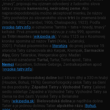
„tmavý“, pripisujú mu význam odvodený z ľudového slova
tatra v zmysle
kamenistej, neúrodnej zeme
. Ako
najpravdepodobnejšiu možno akceptovať mienku, že názov
Tatry pochádza zo slovanského slova
trtri
čo znamená bralá
(Melich, 1902; Czambel, 1906; Chaloupecký, 1923). Podľa
vysoke-tatry.info
je označenie “tamtra – tatra = hnedý, tmavý”
keltské. Prvá zmienka tohto názvu je z roku 999, spomína
sa
Tritri montes
(
wikipedia.sk
). V roku 1125 sa v Kosmovej
kronike spomína už názov
Tatri
(Kele, Lučanský,
2001). Poľské písomníctvo a
literatúra
do prvej polovice 19.
storočia Tatry označovala ako Karpak, Krempak,
Sarmackie
Alpy,
Góry Tatarskie, Wengerskie góry. Maďari
používali označenie
Turtul,
Turtur, Tortol apod., Tátra.
Nemci
Karpathen, Schnee-Gebirge, Zentralkarpathen apod
(
vysoke-tatry.info
).
Ľadovec v
Bielovodskej doline
bol 14 km dlhý a 330 m hrubý
(Houdek, Bohuš, 1976). Geomorfologický celok Tatry sa člení
na dva podcelky:
Západné Tatry
a
Východné Tatry
. Ľaliové
sedlo oddeľuje Západné a Východné Tatry. Východné Tatry sa
členia na dve časti: Vysoké Tatry a Belianske
Tatry (
wikipedia.sk
).
Bielovodská dolina
je najdlhšia dolina
Tatier a je jedinou dolinou Tatier
alpského rázu
(
Bohuš,