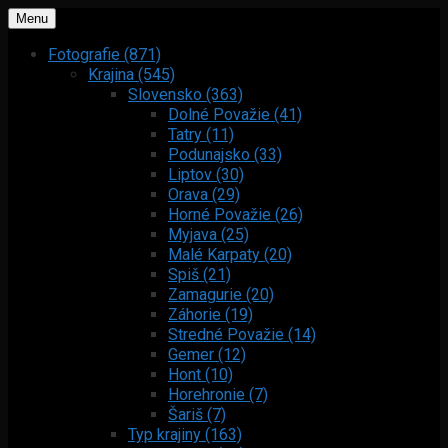
Menu
Fotografie (871)
Krajina (545)
Slovensko (363)
Dolné Považie (41)
Tatry (11)
Podunajsko (33)
Liptov (30)
Orava (29)
Horné Považie (26)
Myjava (25)
Malé Karpaty (20)
Spiš (21)
Zamagurie (20)
Záhorie (19)
Stredné Považie (14)
Gemer (12)
Hont (10)
Horehronie (7)
Šariš (7)
Typ krajiny (163)