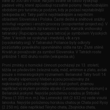
vane až 300 dní v roce. Na jižní straně se často vyskytují
padavé větry, které způsobují rozsáhlé polomy. Nejvhodnějším
obdobím pro turistiku je podzim, kdy je počasí nejstabilnější
(wikipedia.sk). Tatry patří k nejchladnějším a nejvlhčím
oblastem Slovenska i Polska. Časté deště a sněhové srážky
ovlivňují vegetaci i erozní procesy (ecopotential-project.eu). V
nejvyšších polohách žijí kamzíci a svišti. Kamzík vrchovský
tatranský (Rupicapra rupicapra tatrica) je symbolem Vysokých
Tater. V lesích se vyskytují i medvěd, vlk a rys
(vysoketatry.org). V Tatranské Poliance byly odkryty
pozůstatky pravěkého opevněného sídla na tzv. Žluté stěně.
Kriváň je považován za symbol Slovenska. V Tatrách roste
přibližně 1 400 druhů rostlin (wikipedia.sk).
První zmínky o hornické činnosti pocházejí ze 13. století;
těžila se především železná ruda, měď, antimon a zlato, avšak
pouze s mineralogickým významem. Belianské Tatry tvoří 14
km dlouhý vápencový hřeben a jsou považovány za
nejkrásnější a přírodně nejbohatší část pohoří, známou
například výskytem protěže alpské (Leontopodium alpinum) a
Belianské jeskyně. Nejvýše položenou osadou je Štrbské
Pleso (1 355 m n. m.). Na Lomnický štít (2 632 m) vede visutá
lanovka. Nejvýše položenou horskou chatou je Chata pod Rysy
(2 250 m), dále například Téryho chata, Zbojnícka chata,