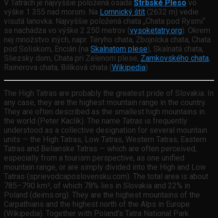
V Tatrách je najvyššie položená osada
Štrbské Pleso
vo
výške 1 355 nad morom. Na
Lomnický štít
(2632 m) vedie
visutá lanovka. Najvyššie položená chata „Chata pod Rysmi“
sa nachádza vo výške 2 250 metrov (
vysoketatry.org
). Okrem
nej množstvo iných, napr. Téryho chata, Zbojnícka chata, Chata
pod Soliskom, Encián (na
Skalnatom plese
), Skalnatá chata,
Sliezsky dom, Chata pri Zelenom plese,
Zamkovského chata
,
Rainerova chata, Bilíková chata (
Wikipedia
).
The High Tatras are probably the greatest pride of Slovakia. In
any case, they are the highest mountain range in the country.
They are often described as the smallest high mountains in
the world (Peter Kaclík). The name
Tatras
is frequently
understood as a collective designation for several mountain
units — the High Tatras, Low Tatras, Western Tatras, Eastern
Tatras and Belianske Tatras — which are often perceived,
especially from a tourism perspective, as one unified
mountain range, or are simply divided into the High and Low
Tatras (sprievodcaposlovensku.com). The total area is about
785–790 km², of which 78% lies in Slovakia and 22% in
Poland (deims.org). They are the highest mountains of the
Carpathians and the highest north of the Alps in Europe
(Wikipedia). Together with Poland’s Tatra National Park