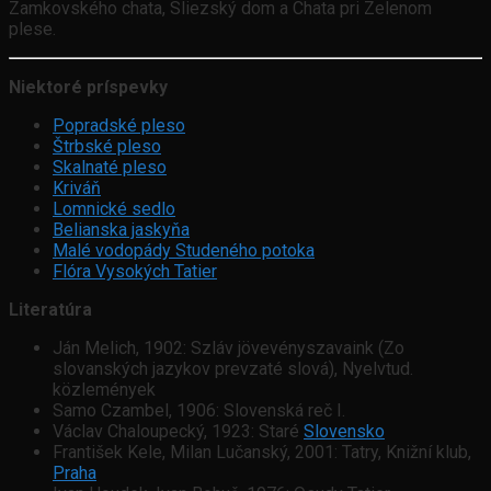
Zamkovského chata, Sliezský dom a Chata pri Zelenom
plese.
Niektoré príspevky
Popradské pleso
Štrbské pleso
Skalnaté pleso
Kriváň
Lomnické sedlo
Belianska jaskyňa
Malé vodopády Studeného potoka
Flóra Vysokých Tatier
Literatúra
Ján Melich, 1902: Szláv jövevényszavaink (Zo
slovanských jazykov prevzaté slová), Nyelvtud.
közlemények
Samo Czambel, 1906: Slovenská reč I.
Václav Chaloupecký, 1923: Staré
Slovensko
František Kele, Milan Lučanský, 2001: Tatry, Knižní klub,
Praha