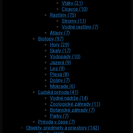
Vtáky (21)
Cicavce (10)
Rastliny (75)
Stromy (11)
Vodné rastliny (7)
Atlasy (7)
Biotopy (97)
Hory (29)
Skaly (17)
Vodopády (10)
Jazerá (9)
Les (9)
Plesá (8)
Doliny (7)
Mokrade (6)
Ľudská príroda (41)
Vodné nádrže (14)
Zoologické záhrady (11)
Botanické záhrady (7)
Parky (7)
Príroda v čase (7)
Objekty, predmety a priestory (142)