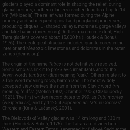
glaciers played a dominant role in shaping the relief; during
glacial periods, northern glaciers reached lengths of up to 14
km (Wikipedia). The relief was formed during the Alpine
orogeny and subsequent glacial and periglacial processes,
producing cirques, U-shaped valleys, moraines, gorge valleys
and lake basins (unesco.org). At their maximum extent, High
Tatra glaciers covered about 15,000 ha (Houdek & Bohuš,
1976). The geological structure includes granite cores in the
interior and Mesozoic limestones and dolomites in the outer
zones (deims.org).
The origin of the name
Tatras
is not definitively resolved.
Some scholars link it to pre-Slavic inhabitants and to the
Aryan words
tamtra
or
tâtra
meaning “dark”. Others relate it to
a folk word meaning rocky, barren land. The most widely
accepted view derives the name from the Slavic word
trtri
meaning “cliffs” (Melich 1902; Czambel 1906; Chaloupecký
1923). The first written record dates to 999, as
Tritri montes
(wikipedia.sk), and by 1125 it appeared as
Tatri
in Cosmas‘
Chronicle (Kele & Lučanský, 2001).
The Bielovodská Valley glacier was 14 km long and 330 m
thick (Houdek & Bohuš, 1976). The Tatras are divided into
Western and Eastern Tatras, separated by Ľaliové Saddle; the