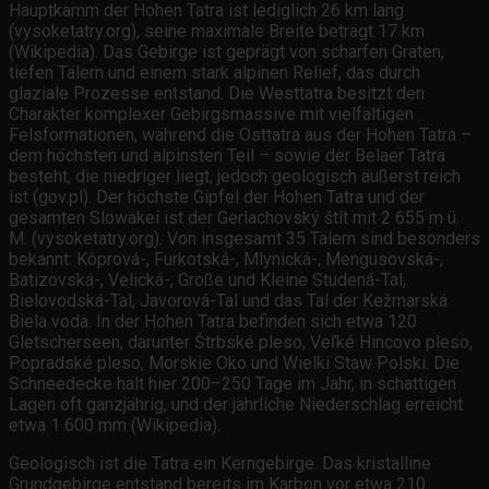
Hauptkamm der Hohen Tatra ist lediglich 26 km lang
(vysoketatry.org), seine maximale Breite beträgt 17 km
(Wikipedia). Das Gebirge ist geprägt von scharfen Graten,
tiefen Tälern und einem stark alpinen Relief, das durch
glaziale Prozesse entstand. Die Westtatra besitzt den
Charakter komplexer Gebirgsmassive mit vielfältigen
Felsformationen, während die Osttatra aus der Hohen Tatra –
dem höchsten und alpinsten Teil – sowie der Belaer Tatra
besteht, die niedriger liegt, jedoch geologisch äußerst reich
ist (gov.pl). Der höchste Gipfel der Hohen Tatra und der
gesamten Slowakei ist der Gerlachovský štít mit 2 655 m ü.
M. (vysoketatry.org). Von insgesamt 35 Tälern sind besonders
bekannt: Kôprová-, Furkotská-, Mlynická-, Mengusovská-,
Batizovská-, Velická-, Große und Kleine Studená-Tal,
Bielovodská-Tal, Javorová-Tal und das Tal der Kežmarská
Biela voda. In der Hohen Tatra befinden sich etwa 120
Gletscherseen, darunter Štrbské pleso, Veľké Hincovo pleso,
Popradské pleso, Morskie Oko und Wielki Staw Polski. Die
Schneedecke hält hier 200–250 Tage im Jahr, in schattigen
Lagen oft ganzjährig, und der jährliche Niederschlag erreicht
etwa 1 600 mm (Wikipedia).
Geologisch ist die Tatra ein Kerngebirge. Das kristalline
Grundgebirge entstand bereits im Karbon vor etwa 210