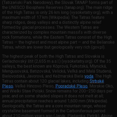
(Tatrzański Park Narodowy), the Slovak TANAP forms part of
the UNESCO Biosphere Reserves (tanap.org). The main ridge
of the High Tatras is only 26 km long (vysoketatry.org), with a
maximum width of 17 km (Wikipedia). The Tatras feature
sharp ridges, deep valleys and a distinctly alpine relief
formed by glacial processes. The Western Tatras are
characterized by complex mountain massifs with diverse
rock formations, while the Eastern Tatras consist of the High
Tatras — the highest and most alpine part — and the Belianske
Tatras, which are lower but geologically very rich (gov.pl).
The highest peak of both the High Tatras and Slovakia is
Gerlachovský štít (2,655 m a.s.l.) (vysoketatry.org). Of the 35
valleys, the best known are Kôprová, Furkotská, Mlynická,
Mengusovská, Batizovská, Velická, Veľká and Malá Studená,
Bielovodská, Javorová, and Kežmarská Biela
voda
. The High
Tatras contain about 120 glacial lakes, including
Štrbské
Pleso
, Veľké Hincovo Pleso,
Popradské Pleso
, Morskie Oko,
and Wielki Staw Polski. Snow remains for 200–250 days per
year, and on some shaded slopes it does not melt at all;
annual precipitation reaches around 1,600 mm (Wikipedia).
Geologically, the Tatras are a core mountain range, whose
crystalline basement formed in the Carboniferous period
about 210 million years ago (Janák, Plašienka, Petrík). Alpine