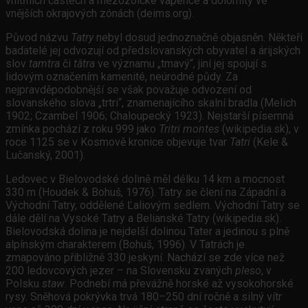
vnitřních částech a mezozoické vápence a dolomity ve
vnějších okrajových zónách (deims.org).
Původ názvu
Tatry
nebyl dosud jednoznačně objasněn. Někteří
badatelé jej odvozují od předslovanských obyvatel a árijských
slov
tamtra
či
tâtra
ve významu „tmavý“, jiní jej spojují s
lidovým označením kamenité, neúrodné půdy. Za
nejpravděpodobnější se však považuje odvození od
slovanského slova „trtri“, znamenajícího skalní bradla (Melich
1902; Czambel 1906; Chaloupecký 1923). Nejstarší písemná
zmínka pochází z roku 999 jako
Tritri montes
(wikipedia.sk), v
roce 1125 se v Kosmově kronice objevuje tvar
Tatri
(Kele &
Lučanský, 2001).
Ledovec v Bielovodské dolině měl délku 14 km a mocnost
330 m (Houdek & Bohuš, 1976). Tatry se člení na Západní a
Východní Tatry, oddělené Ľaliovým sedlem. Východní Tatry se
dále dělí na Vysoké Tatry a Belianské Tatry (wikipedia.sk).
Bielovodská dolina je nejdelší dolinou Tater a jedinou s plně
alpínským charakterem (Bohuš, 1996). V Tatrách je
zmapováno přibližně 330 jeskyní. Nachází se zde více než
200 ledovcových jezer – na Slovensku zvaných
pleso
, v
Polsku
staw
. Podnebí má převážně horské až vysokohorské
rysy. Sněhová pokrývka trvá 180–250 dní ročně a silný vítr