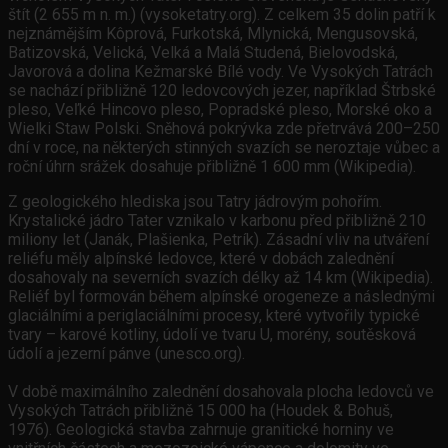
štít (2 655 m n. m.) (vysoketatry.org). Z celkem 35 dolin patří k
nejznámějším Kôprová, Furkotská, Mlynická, Mengusovská,
Batizovská, Velická, Velká a Malá Studená, Bielovodská,
Javorová a dolina Kežmarské Bílé vody. Ve Vysokých Tatrách
se nachází přibližně 120 ledovcových jezer, například Štrbské
pleso, Veľké Hincovo pleso, Popradské pleso, Morské oko a
Wielki Staw Polski. Sněhová pokrývka zde přetrvává 200–250
dní v roce, na některých stinných svazích se neroztaje vůbec a
roční úhrn srážek dosahuje přibližně 1 600 mm (Wikipedia).
Z geologického hlediska jsou Tatry jádrovým pohořím.
Krystalické jádro Tater vznikalo v karbonu před přibližně 210
miliony let (Janák, Plašienka, Petrík). Zásadní vliv na utváření
reliéfu měly alpínské ledovce, které v dobách zalednění
dosahovaly na severních svazích délky až 14 km (Wikipedia).
Reliéf byl formován během alpínské orogeneze a následnými
glaciálními a periglaciálními procesy, které vytvořily typické
tvary – karové kotliny, údolí ve tvaru U, morény, soutěsková
údolí a jezerní pánve (unesco.org).
V době maximálního zalednění dosahovala plocha ledovců ve
Vysokých Tatrách přibližně 15 000 ha (Houdek & Bohuš,
1976). Geologická stavba zahrnuje granitické horniny ve