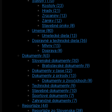
Stavby (110)
Kostoly (23)
Hrady (21)
Zrúcaniny (13)
Zámky (12)
Stavebné prvky (8)
Umenie (80)
Umelecké diela (13)
Dopravné a technické diela (36)
Mlyny (15)
Doprava (8)
Dokumenty (65)
Slovenské dokumenty (30)
Bratislavské dokumenty (9)
Dokumenty v čase (22)
Dokumenty z prírody (13)
Dokumenty o živočíchoch (8)
Technické dokumenty (9)
Stavebné dokumenty (10)
Športové dokumenty (7)
Zahraničné dokumenty (7)
Reportáže (44)
Reportáže zo Slovenska (38)