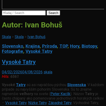
Search
for:
Autor:
Ivan Bohuš
Skala
>
Skala
>
Ivan Bohuš
Slovensko
,
Krajina
,
Príroda
,
TOP
,
Hory
,
Biotopy
,
Fotografie
,
Vysoké Tatry
Vysoké Tatry
04/02/2026
04/08/2026
skala
Hits:
6561
Vysoké
Tatry
sú asi najväčšou pýchou
Slovenska
. V každom
prípade sú najvyšším pohorím Slovenska. Sú to zrejme
najmenšie
veľhory
na svete (
Peter Kaclík
). Názov
Tatry
je
často chápaný ako pomenovanie jednotlivých horských celkov
–
Vysoké Tatry
,
Nízke Tatry
,
Západné Tatry
, Východné Tatry,