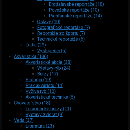
Bratislavské reportáže (18)
Považské reportáže (10)
Piešťanské reportáže (14)
Oslavy (10)
Fotografické reportáže (7)
Reportáže zo športu (7)
Technické reportáže (6)
Ľudia (29)
Vystúpenia (6)
Akvaristika (186)
Akvaristické akcie (38)
Výstavy rýb (24)
Burzy (17)
Biológia (19)
Prax akvaristu (14)
Výživa rýb (10)
Akvaristická technika (6)
Chovateľstvo (18)
Teraristické burzy (11)
Výstavy zvierat (9)
Veda (37)
Literatúra (23)