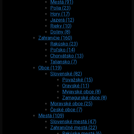
Mestá (91)
Polia (23)
Hory (17)
Jazerá (12)
Rieky (10)
Doliny (8)
Zahraničie (160)
Rakúsko (23)
Poľsko (14)
Chorvátsko (13)
Taliansko (7)
Obce (119)
Slovenské (82)
Považské (15)
Oravské (11)
Myjavské obce (8)
Zamagurské obce (8)
Moravské obce (25)
České obce (7)
Mestá (109)
Slovenské mestá (47)
Zahraničné mestá (22)
Rakúske mestá (6)