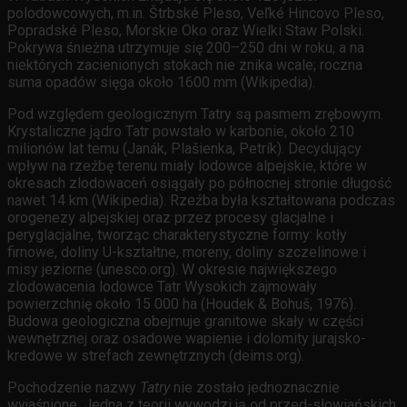
polodowcowych, m.in. Štrbské Pleso, Veľké Hincovo Pleso,
Popradské Pleso, Morskie Oko oraz Wielki Staw Polski.
Pokrywa śnieżna utrzymuje się 200–250 dni w roku, a na
niektórych zacienionych stokach nie znika wcale; roczna
suma opadów sięga około 1600 mm (Wikipedia).
Pod względem geologicznym Tatry są pasmem zrębowym.
Krystaliczne jądro Tatr powstało w karbonie, około 210
milionów lat temu (Janák, Plašienka, Petrík). Decydujący
wpływ na rzeźbę terenu miały lodowce alpejskie, które w
okresach zlodowaceń osiągały po północnej stronie długość
nawet 14 km (Wikipedia). Rzeźba była kształtowana podczas
orogenezy alpejskiej oraz przez procesy glacjalne i
peryglacjalne, tworząc charakterystyczne formy: kotły
firnowe, doliny U-kształtne, moreny, doliny szczelinowe i
misy jeziorne (unesco.org). W okresie największego
zlodowacenia lodowce Tatr Wysokich zajmowały
powierzchnię około 15 000 ha (Houdek & Bohuš, 1976).
Budowa geologiczna obejmuje granitowe skały w części
wewnętrznej oraz osadowe wapienie i dolomity jurajsko-
kredowe w strefach zewnętrznych (deims.org).
Pochodzenie nazwy
Tatry
nie zostało jednoznacznie
wyjaśnione. Jedna z teorii wywodzi ją od przed-słowiańskich