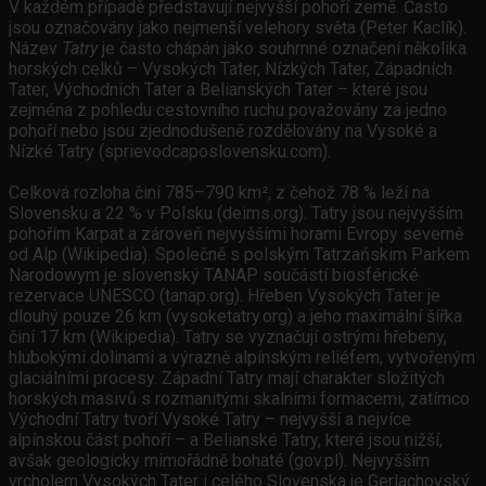
V každém případě představují nejvyšší pohoří země. Často
jsou označovány jako nejmenší velehory světa (Peter Kaclík).
Název
Tatry
je často chápán jako souhrnné označení několika
horských celků – Vysokých Tater, Nízkých Tater, Západních
Tater, Východních Tater a Belianských Tater – které jsou
zejména z pohledu cestovního ruchu považovány za jedno
pohoří nebo jsou zjednodušeně rozdělovány na Vysoké a
Nízké Tatry (sprievodcaposlovensku.com).
Celková rozloha činí 785–790 km², z čehož 78 % leží na
Slovensku a 22 % v Polsku (deims.org). Tatry jsou nejvyšším
pohořím Karpat a zároveň nejvyššími horami Evropy severně
od Alp (Wikipedia). Společně s polským Tatrzańskim Parkem
Narodowym je slovenský TANAP součástí biosférické
rezervace UNESCO (tanap.org). Hřeben Vysokých Tater je
dlouhý pouze 26 km (vysoketatry.org) a jeho maximální šířka
činí 17 km (Wikipedia). Tatry se vyznačují ostrými hřebeny,
hlubokými dolinami a výrazně alpínským reliéfem, vytvořeným
glaciálními procesy. Západní Tatry mají charakter složitých
horských masivů s rozmanitými skalními formacemi, zatímco
Východní Tatry tvoří Vysoké Tatry – nejvyšší a nejvíce
alpínskou část pohoří – a Belianské Tatry, které jsou nižší,
avšak geologicky mimořádně bohaté (gov.pl). Nejvyšším
vrcholem Vysokých Tater i celého Slovenska je Gerlachovský