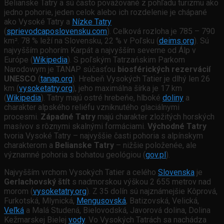
Belianske Tatry a sú často považované z pohľadu turizmu ako
jedno pohorie, jeden celok alebo ich rozdelenie je chápané
ako Vysoké Tatry a
Nízke Tatry
(
sprievodcaposlovensku.com
). Celková rozloha je 785 – 790
km². 78 % leží na Slovensku, 22 % v Poľsku (
deims.org
). Sú
najvyšším pohorím Karpát a najvyšším severne od Álp v
Európe (
Wikipedia
). S poľským Tatrzańskim Parkom
Narodowym je TANAP súčasťou
biosférických rezervácií
UNESCO
(
tanap.org
). Hrebeň Vysokých Tatier je dlhý len 26
km (
vysoketatry.org
), jeho maximálna šírka je 17 km
(
Wikipedia
). Tatry majú ostré hrebeňe, hlboké
doliny
a
charakter alpského reliéfu vzniknutého glaciálnymi
procesmi.
Západné Tatry
majú charakter zložitých horských
masívov s rôznymi skalnými formáciami.
Východné Tatry
tvoria Vysoké Tatry – najvyššie časti pohoria s alpínskym
charakterom a
Belianske Tatry
– nižšie položenée, ale
významné pohoria s bohatou geológiou (
gov.pl
).
Najvyšším vrchom Vysokých Tatier a celého
Slovenska
je
Gerlachovský štít
s nadmorskou výškou 2 655 metrov nad
morom (
vysoketatry.org
). Z 35 dolín sú najznámejšie Kôprová,
Furkotská, Mlynická,
Mengusovská
, Batizovská, Velická,
Veľká
a Malá Studená, Bielovodská, Javorová dolina, Dolina
Kežmarskej Bielej
vody
. Vo Vysokých Tatrách sa nachádza