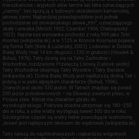
mieszkańców i aryjskich słów
tamtra
lub
tâtra
oznaczających
„ciemny”. Inni łączą ją z ludowym określeniem kamienistej,
jałowej ziemi. Najbardziej prawdopodobne jest jednak
pochodzenie od słowiańskiego słowa „trtri”, oznaczającego
skały i urwiska (Melich 1902; Czambel 1906; Chaloupecký
1923). Najstarsza wzmianka pochodzi z roku 999 jako
Tritri
montes
(wikipedia.sk), a w 1125 w Kronice Kosmasa pojawia
się forma
Tatri
(Kele & Lučanský, 2001). Lodowiec w Dolinie
Białej Wody miał 14 km długości i 330 m grubości (Houdek &
Bohuš, 1976). Tatry dzielą się na Tatry Zachodnie i
Wschodnie, rozdzielone Przełęczą Liliową (Ľaliové sedlo).
Tatry Wschodnie obejmują Tatry Wysokie i Tatry Bielskie
(wikipedia.sk). Dolina Białej Wody jest najdłuższą doliną Tatr i
jedyną o w pełni alpejskim charakterze (Bohuš, 1996).
Znanych jest około 330 jaskiń. W Tatrach znajduje się ponad
200 jezior polodowcowych – na Słowacji zwanych
pleso
, w
Polsce
staw
. Klimat ma charakter górski do
wysokogórskiego. Pokrywa śnieżna utrzymuje się 180–250
dni w roku, a silne wiatry występują nawet 300 dni w roku.
Szczególnie częste są wiatry halne powodujące wiatrołomy.
Jesień jest najlepszym okresem do wędrówek (wikipedia.sk).
Tatry należą do najchłodniejszych i najbardziej wilgotnych