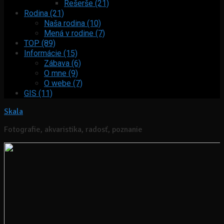
Rešerše (21)
Rodina (21)
Naša rodina (10)
Mená v rodine (7)
TOP (89)
Informácie (15)
Zábava (6)
O mne (9)
O webe (7)
GIS (11)
Skala
Fotografie, akvaristika, radosť, poznanie