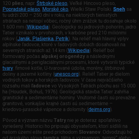
120
plies
, napr.
Štrbské pleso
, Veľké Hincovo pleso,
Popradské pleso
,
Morské oko
, Wielki Staw Polski.
Sneh
sa
tu udrží 200 – 250 dní v roku, na niektorých tienistých
stráňach sa netopí vôbec, ročný úhrn zrážok tu dosahuje okolo
1 600 mm (
Wikipedia
). Geologicky sú jadrových pohorím, jadro
Tatier vznikalo v prvohorách, v karbóne pred 210 miliónmi
rokov (
Janák, Plašienka, Petrík
). Na reliéf mali hlavný vplyv
alpínske ľadovce, ktoré v ľadových dobách dosahovali na
severných stranách až 14 km (
Wikipedia
). Reliéf bol
formovaný počas
alpskej orogenézy
a následnými
glaciálnymi a periglaciálnymi procesmi, ktoré vytvorili typické
tvary
: firnové kotle, U‑tvarované údolia, morény, štrbinové
doliny a jazerné kotliny (
unesco.org
). Reliéf Tatier je dielom
vodných tokov a horských ľadovcov. V čase nejväčšieho
rozsahu mali
ľadovce
vo Vysokých Tatrách plochu asi 15 000
ha (Houdek, Bohuš, 1976). Geologická stavba Tatier zahŕňa
granitické a sedimentárne horniny. Vnútorné časti sú prevažne
granitové, vonkajšie krajné časti sú sedimentárne –
kriedovo‑jurasické vápence a dolomity (
deims.org
).
Pôvod a význam názvu
Tatry
nie je doteraz spoľahlivo
vyriešený. Historici ho pripisujú obyvateľom, ktorí sídlili na
našom území ešte pred príchodom
Slovanov
. Odvodzujú ho
od árijského slova
tamtra
, tâtra s významom „temný“ alebo