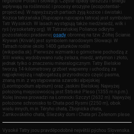
regionów Polski i Słowacji. Częste opady deszczu i śniegu
wpływają na roślinność i procesy erozyjne (ecopotential-
project.eu). W najwyższych partiach żyją kozice i świstaki.
Kozica tatrzańska (Rupicapra rupicapra tatrica) jest symbolem
Tatr Wysokich. W lasach występują także niedźwiedź, wilk i
ryś (vysoketatry.org). W Tatrzańskiej Poliance odkryto
pozostałości pradawnej
osady
obronnej na tzw. Żółtej Ścianie.
Krywań (Kriváň) jest symbolem narodowym Słowacji. W
Tatrach rośnie około 1400 gatunków roślin
(wikipedia.sk). Pierwsze wzmianki o górnictwie pochodzą z
XIII wieku; wydobywano rudę żelaza, miedź, antymon i złoto,
jednak tylko o znaczeniu mineralogicznym. Tatry Bielskie
tworzą 14-kilometrowy grzbiet wapienny i uchodzą za
najpiękniejszą i najbogatszą przyrodniczo część pasma,
znaną m.in. z występowania szarotki alpejskiej
(Leontopodium alpinum) oraz Jaskini Bielskiej. Najwyżej
położoną miejscowością jest Štrbské Pleso (1355 m n.p.m.).
Kolej linowa prowadzi na Łomnicki Szczyt (2632 m). Najwyżej
położone schronisko to Chata pod Rysmi (2250 m), obok
wielu innych, m.in. Téryho chata, Zbojnícka chata,
Zamkovského chata, Sliezsky dom i Chata pri Zelenom plese.
Vysoké Tatry jsou pravděpodobně největší pýchou Slovenska.