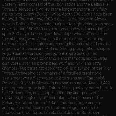
Eastern Tatras consist of the High Tatras and the Belianske
Tatras. Bielovodská Valley is the longest and the only fully
alpine-type valley (Bohuš, 1996). About 330 caves have been
mapped. There are over 200 glacial lakes (pleso in Slovak,
staw
in Polish). The climate is alpine to high-alpine, with snow
cover lasting 180–250 days per year and wind occurring on
up to 300 days. Foehn-type downslope winds often cause
forest blowdowns. Autumn is the best season for hiking
(wikipedia.sk). The Tatras are among the coldest and wettest
regions of Slovakia and Poland. Strong precipitation shapes
vegetation and erosion (ecopotential-project.eu). The
mountains are home to chamois and marmots, and to large
carnivores such as brown bear, wolf and lynx. The Tatra
chamois (Rupicapra rupicapra tatrica) is a symbol of the High
Tatras. Archaeological remains of a fortified prehistoric
settlement were discovered at Žltá stena near Tatranská
Polianka. Kriváň is Slovakia’s national mountain. About 1,400
plant species grow in the Tatras. Mining activity dates back to
the 13th century; iron, copper, antimony and gold were
extracted, though only of mineralogical significance. The
Belianske Tatras form a 14-km limestone ridge and are
among the most scenic parts of the range, famous for
Edelweiss (Leontopodium alpinum) and the Belianska