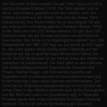
Der Gletscher im Bielovodská-Tal war 14 km lang und 330 m
mächtig (Houdek & Bohuš, 1976). Die Tatra gliedert sich in
West- und Osttatra, getrennt durch das Ľaliové-Joch. Die
Osttatra besteht aus der Hohen Tatra und der Belaer Tatra
(wikipedia.sk). Das Bielovodská-Tal ist das längste Tal und
das einzige mit vollständig alpinem Charakter (Bohuš, 1996).
In der Tatra sind rund 330 Höhlen bekannt. Es gibt über 200
Gletscherseen, die auf Slowakisch
pleso
und auf Polnisch
staw
heißen. Das Klima ist hochgebirgig bis alpinen Typs. Die
Schneedecke hält 180–250 Tage an, und an bis zu 300 Tagen
im Jahr weht starker Wind. Häufig treten Fallwinde auf der
Südseite auf, die zu großflächigen Windwürfen führen. Die
beste Zeit für Bergtouren ist der Herbst, wenn das Wetter am
stabilsten ist (wikipedia.sk). Die Tatra zählt zu den kältesten
und niederschlagsreichsten Regionen der Slowakei und
Polens. Häufige Regen- und Schneefälle beeinflussen
Vegetation und Erosionsprozesse (ecopotential-project.eu).
In den höchsten Lagen leben Gämsen und Murmeltiere. Die
Tatra-Gämse (Rupicapra rupicapra tatrica) ist ein Symbol der
Hohen Tatra. In den Wäldern kommen auch große Beutegreifer
wie Bär, Wolf und Luchs vor (vysoketatry.org). In Tatranská
Polianka wurde eine vorgeschichtliche befestigte Siedlung
entdeckt. Der Kriváň gilt als Symbolberg der Slowakei.