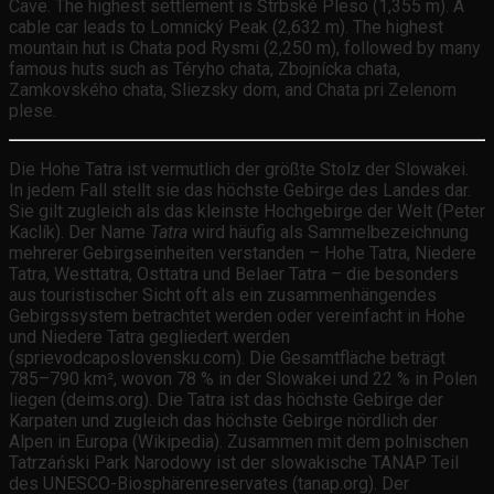
Cave. The highest settlement is Štrbské Pleso (1,355 m). A
cable car leads to Lomnický Peak (2,632 m). The highest
mountain hut is Chata pod Rysmi (2,250 m), followed by many
famous huts such as Téryho chata, Zbojnícka chata,
Zamkovského chata, Sliezsky dom, and Chata pri Zelenom
plese.
Die Hohe Tatra ist vermutlich der größte Stolz der Slowakei.
In jedem Fall stellt sie das höchste Gebirge des Landes dar.
Sie gilt zugleich als das kleinste Hochgebirge der Welt (Peter
Kaclík). Der Name
Tatra
wird häufig als Sammelbezeichnung
mehrerer Gebirgseinheiten verstanden – Hohe Tatra, Niedere
Tatra, Westtatra, Osttatra und Belaer Tatra – die besonders
aus touristischer Sicht oft als ein zusammenhängendes
Gebirgssystem betrachtet werden oder vereinfacht in Hohe
und Niedere Tatra gegliedert werden
(sprievodcaposlovensku.com). Die Gesamtfläche beträgt
785–790 km², wovon 78 % in der Slowakei und 22 % in Polen
liegen (deims.org). Die Tatra ist das höchste Gebirge der
Karpaten und zugleich das höchste Gebirge nördlich der
Alpen in Europa (Wikipedia). Zusammen mit dem polnischen
Tatrzański Park Narodowy ist der slowakische TANAP Teil
des UNESCO-Biosphärenreservates (tanap.org). Der