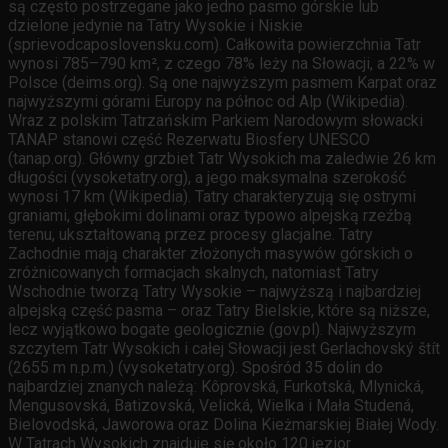
są często postrzegane jako jedno pasmo górskie lub
dzielone jedynie na Tatry Wysokie i Niskie
(sprievodcaposlovensku.com). Całkowita powierzchnia Tatr
wynosi 785–790 km², z czego 78% leży na Słowacji, a 22% w
Polsce (deims.org). Są one najwyższym pasmem Karpat oraz
najwyższymi górami Europy na północ od Alp (Wikipedia).
Wraz z polskim Tatrzańskim Parkiem Narodowym słowacki
TANAP stanowi część Rezerwatu Biosfery UNESCO
(tanap.org). Główny grzbiet Tatr Wysokich ma zaledwie 26 km
długości (vysoketatry.org), a jego maksymalna szerokość
wynosi 17 km (Wikipedia). Tatry charakteryzują się ostrymi
graniami, głębokimi dolinami oraz typowo alpejską rzeźbą
terenu, ukształtowaną przez procesy glacjalne. Tatry
Zachodnie mają charakter złożonych masywów górskich o
zróżnicowanych formacjach skalnych, natomiast Tatry
Wschodnie tworzą Tatry Wysokie – najwyższą i najbardziej
alpejską część pasma – oraz Tatry Bielskie, które są niższe,
lecz wyjątkowo bogate geologicznie (gov.pl). Najwyższym
szczytem Tatr Wysokich i całej Słowacji jest Gerlachovský štít
(2655 m n.p.m.) (vysoketatry.org). Spośród 35 dolin do
najbardziej znanych należą: Kôprovská, Furkotská, Mlynická,
Mengusovská, Batizovská, Velická, Wielka i Mała Studená,
Bielovodská, Jaworowa oraz Dolina Kieżmarskiej Białej Wody.
W Tatrach Wysokich znajduje się około 120 jezior