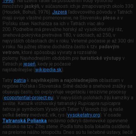
1996
). Na území Tatier sa pôsobením vody vytvorilo
množstvo
jaskýň
, v súčasnosti ich je zmapovaných okolo 330
(Houdek, Bohuš, 1976).
Jazerá
ľadovcového pôvodu v Tatrách
majú svoje vlastné pomenovanie, na Slovensku
pleso
a v
Poľsku staw. Nachádza sa ich v Tatrách viac ako
200. Podnebie má prevažne horský až vysokohorský ráz,
snehová pokrývka pretrváva 180, v údoliach, až 250, v
najvyšších oblastiach dní v roku. Veterné počasie je až 300 dní
v roku. Na južnej strane dochádza často k tzv.
padavým
vetrom
, ktoré spôsobujú vývraty a rozsiahle
polomy. Najvhodnejším obdobím pre
turistické výstupy
v
Tatrách je
jeseň
, kedy je počasie
najstabilnejšie (
wikipedia.sk
).
Tatry
patria
k
najvlhkejším a najchladnejším
oblastiam v
regióne Poľska i Slovenska. Silné dažde a snehové zrážky sa
objavujú často, čo ovplyvňuje vegetáciu i erozívne procesy
(
ecopotential-project.eu
). V najvyšších polohách žijú kamzíky a
svište. Kamzík vrchovský tatranský
Rupicapra rupicapra
tatrica
je symbolom Vysokých Tatier. V lesoch žijú aj naše
veľké
šelmy
medveď, vlk, rys (
vysoketatry.org
). V osade
Tatranská Polianka
nedávno odkryli dávnoveké opevnené
sídlisko na tzv. Žltej stene. Podľa toho bola lokalita osídlená
na prelome nášho letopočtu. Dnes sú tu liečebné ústavy, liečil