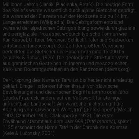
Millionen Jahren (Janák, Plašienka, Petrík). Die heutige Form
des Reliefs wurde wesentlich durch alpine Gletscher geprägt,
die während der Eiszeiten auf der Nordseite bis zu 14 km
Länge erreichten (Wikipedia). Die Gebirgsform entstand
während der alpidischen Gebirgsbildung sowie durch glaziale
und periglaziale Prozesse, wodurch typische Formen wie
Kar-Kessel, U-Täler, Moränen, Schlucht-Täler und Seebecken
entstanden (unesco.org). Zur Zeit der größten Vereisung
bedeckten die Gletscher der Hohen Tatra rund 15 000 ha
(Houdek & Bohuš, 1976). Die geologische Struktur besteht
aus granitischen Gesteinen im Inneren und mesozoischen
Kalk- und Dolomitgesteinen an den Randzonen (deims.org).
Der Ursprung des Namens
Tatra
ist bis heute nicht eindeutig
geklärt. Einige Historiker führen ihn auf vor-slawische
Bevölkerungen und die arischen Begriffe
tamtra
oder
tâtra
(„dunkel“) zurück, andere auf ein Volkswort für steinige,
unfruchtbare Landschaft. Am wahrscheinlichsten gilt die
Ableitung vom slawischen Wort „trtri“ („Felsklippen“) (Melich
1902; Czambel 1906; Chaloupecký 1923). Die erste
Erwähnung stammt aus dem Jahr 999 (
Tritri montes
), später
1125 erscheint der Name
Tatri
in der Chronik des Kosmas
(Kele & Lučanský, 2001).