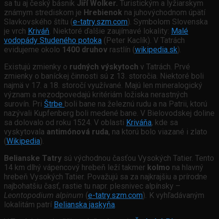
sa tu aj český básnik
Jiří Wolker.
Turistickým a lyžiarskym
známym strediskom je
Hrebienok
na juhovýchodnom úpätí
Slavkovského štítu (
e-tatry.szm.com
). Symbolom Slovenska
je vrch
Kriváň
. Niektoré ďalšie zaujímavé lokality:
Malé
vodopády Studeného potoka
(Peter Kaclík). V Tatrách
evidujeme okolo
1400 druhov
rastlín (
wikipedia.sk
).
Existujú zmienky o
rudných výskytoch
v Tatrách. Prvé
zmienky o baníckej činnosti sú z 13. storočia. Niektoré boli
najmä v 17. a 18. storočí využívané. Majú len mineralogický
význam a nezodpovedajú kritériám ložiska nerastných
surovín. Pri
Štrbe
boli bane na železnú rudu a na Patrii, ktorú
nazývali Kupfenberg boli medené bane. V Bielovodskej doline
sa dolovalo od roku 1524. V oblasti
Kriváňa
, kde sa
vyskytovala
antimónová ruda
, na ktorú bolo viazané i zlato
(
Wikipedia
).
Belianske Tatry
sú východnou časťou Vysokých Tatier. Tento
14 km dlhý vápencový hrebeň leží takmer
kolmo
na hlavný
hrebeň Vysokých Tatier. Považujú sa za najkrajšiu a prírodne
najbohatšiu časť, rastie tu napr. plesnivec alpínsky –
Leontopodium alpinum
(
e-tatry.szm.com
)
.
K vyhľadávaným
lokalitám patrí
Belianska jaskyňa
.