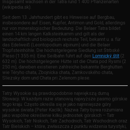
Insgesamt wachsen in der Tatra rund 1 400 Pflanzenarten
(wikipedia.sk).
Seit dem 13. Jahrhundert gibt es Hinweise auf Bergbau,
insbesondere auf Eisen, Kupfer, Antimon und Gold, allerdings
nur von mineralogischer Bedeutung. Die Belaer Tatra bildet
einen 14 km langen Kalksteinkamm und gilt als der
landschaftlich und biologisch reichste Teil, bekannt u. a. für
das Edelweiß (Leontopodium alpinum) und die Belaer
Tropfsteinhöhle. Die höchstgelegene Siedlung ist Štrbské
Pleso (1 355 m). Eine Seilbahn führt auf den
Lomnický štít
(2
632 m). Die höchstgelegene Hütte ist die Chata pod Rysmi (2
250 m), daneben existieren zahlreiche bekannte Berghütten
wie Téryho chata, Zbojnícka chata, Zamkovského chata,
Sliezsky dom und Chata pri Zelenom plese.
Tatry Wysokie są prawdopodobnie największą dumą
Słowacji. W każdym razie stanowią najwyższe pasmo górskie
tego kraju. Często określa się je jako najmniejsze góry
wysokie świata (Peter Kaclík). Nazwa
Tatry
bywa rozumiana
jako wspólne określenie kilku jednostek górskich – Tatr
Wysokich, Tatr Niskich, Tatr Zachodnich, Tatr Wschodnich oraz
Tatr Bielskich – które, zwłaszcza z punktu widzenia turystyki,