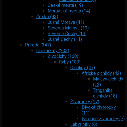
České mestá (19)
Moravské mestá (14)
Česko (93)
Južná Morava (41)
Severná Morava (19)
Severné Čechy (14)
Južné Čechy (11)
Príroda (347)
Organizmy (233)
Živočíchy (168)
Ryby (100)
Cichlidy (47)
Africké cichlidy (42)
Malawi cichlidy
(22)
Tanganika
cichlidy (18)
Živorodky (17)
Divoké živorodky
(11)
Farebné živorodky (7)
Labyrintky (6)