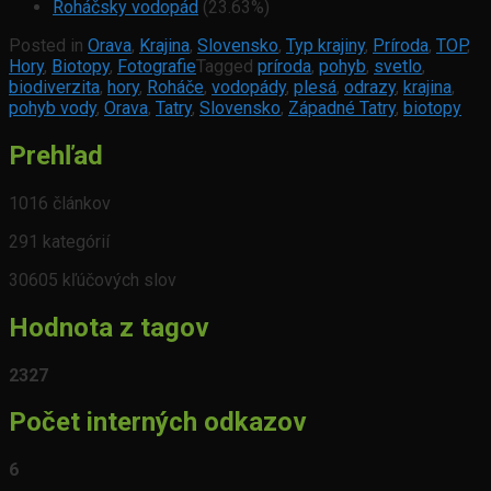
Roháčsky vodopád
(23.63%)
Posted in
Orava
,
Krajina
,
Slovensko
,
Typ krajiny
,
Príroda
,
TOP
,
Hory
,
Biotopy
,
Fotografie
Tagged
príroda
,
pohyb
,
svetlo
,
biodiverzita
,
hory
,
Roháče
,
vodopády
,
plesá
,
odrazy
,
krajina
,
pohyb vody
,
Orava
,
Tatry
,
Slovensko
,
Západné Tatry
,
biotopy
Prehľad
1016 článkov
291 kategórií
30605 kľúčových slov
Hodnota z tagov
2327
Počet interných odkazov
6