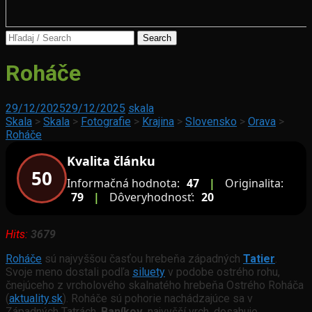
Search
for:
Akvarista
Roháče
Plzeň
Horehronie
29/12/2025
29/12/2025
skala
Skala
>
Skala
>
Fotografie
>
Krajina
>
Slovensko
>
Orava
>
Roháče
Kvalita článku
50
Informačná hodnota:
47
|
Originalita:
79
|
Dôveryhodnosť:
20
Hits:
3679
Roháče
sú najvyššou časťou hrebeňa západných
Tatier
.
Svoje meno dostali podľa
siluety
v podobe ostrého rohu,
čnejúceho z vrcholového skalnatého hrebeňa Ostrého Roháča
(
aktuality.sk
). Roháče sú pohorie nachádzajúce sa v
Západných Tatrách.
Baníkov
, najvyšší vrch, dosahuje