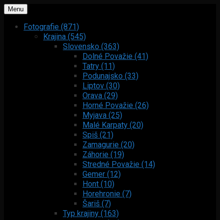
Menu
Fotografie (871)
Krajina (545)
Slovensko (363)
Dolné Považie (41)
Tatry (11)
Podunajsko (33)
Liptov (30)
Orava (29)
Horné Považie (26)
Myjava (25)
Malé Karpaty (20)
Spiš (21)
Zamagurie (20)
Záhorie (19)
Stredné Považie (14)
Gemer (12)
Hont (10)
Horehronie (7)
Šariš (7)
Typ krajiny (163)