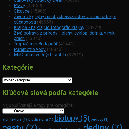
Čunovský vodácky areál
(48670)
Plazy
(47859)
Cicavce
(45986)
Živorodky, ryby mnohých akvaristov v minulosti aj v
súčasnosti
(45663)
Krajina - najkrajšie fotografie krajiny
(44229)
Živá potrava z prírody - blchy: cyklop, dafnia, vírnik,
prach
(43340)
Tropikárium Budapešť
(41441)
Parametre vody
(40840)
Malý atlas vodných rastlín
(37519)
Kategórie
Kategórie
Kľúčové slová podľa kategórie
Najpoužívanejšie tagy pre kategóriu:
biotopy
(5)
architektúra
(1)
biodiverzita
(1)
budovy
(1)
cesty
(7)
dediny
(7)