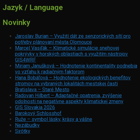
Jazyk / Language
Novinky
Jaroslav Burian – Využití dát ze senzorických sítí pro
potřeby plánovaní města Olomouce
Marcel Vasiľák – Klimatické simulácie snehovej
pokrývky v horských oblastiach s využitím nástrojov
GIS4WRF
Miriam Janušková – Hodnotenie kontinentality podnebia
vo vzťahu k radiačným faktorom
Hana Bobáľová – Hodnotenie ekologických benefitov
stromov na vybraných lokalitách mestskej časti
Bratislava – Staré Mesto
Radovan Hilbert – Adaptačné opatrenia, zvýšenie
odolnosti na negatívne aspekty klimatickej zmeny
GIS Slovakia 2026
Barokový Schlosshof
Ruže – symbol lásky, krásy a vášne
Nezábudky
Sirôtky