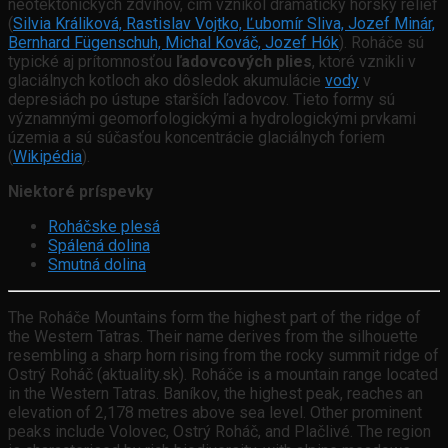
neotektonických zdvihov, čím vznikol dramatický horský reliéf
(
Silvia Králiková, Rastislav Vojtko, Ľubomír Sliva, Jozef Minár,
Bernhard Fügenschuh, Michal Kováč, Jozef Hók
). Roháče sú
typické aj prítomnosťou
ľadovcových plies
, ktoré vznikli v
glaciálnych kotloch ako dôsledok akumulácie
vody
v
depresiách po ústupe starších ľadovcov. Tieto formy sú
významnými geomorfologickými a hydrologickými prvkami
územia a sú súčasťou koncentrácie glaciálnych foriem
(
Wikipédia
).
Niektoré príspevky
Roháčske plesá
Spálená dolina
Smutná dolina
The Roháče Mountains form the highest part of the ridge of
the Western Tatras. Their name derives from the silhouette
resembling a sharp horn rising from the rocky summit ridge of
Ostrý Roháč (aktuality.sk). Roháče is a mountain range located
in the Western Tatras. Baníkov, the highest peak, reaches an
elevation of 2,178 metres above sea level. Other prominent
peaks include Volovec, Ostrý Roháč, and Plačlivé. The region