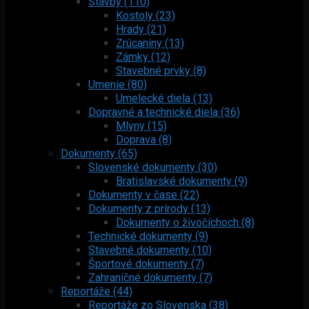
Stavby (110)
Kostoly (23)
Hrady (21)
Zrúcaniny (13)
Zámky (12)
Stavebné prvky (8)
Umenie (80)
Umelecké diela (13)
Dopravné a technické diela (36)
Mlyny (15)
Doprava (8)
Dokumenty (65)
Slovenské dokumenty (30)
Bratislavské dokumenty (9)
Dokumenty v čase (22)
Dokumenty z prírody (13)
Dokumenty o živočíchoch (8)
Technické dokumenty (9)
Stavebné dokumenty (10)
Športové dokumenty (7)
Zahraničné dokumenty (7)
Reportáže (44)
Reportáže zo Slovenska (38)