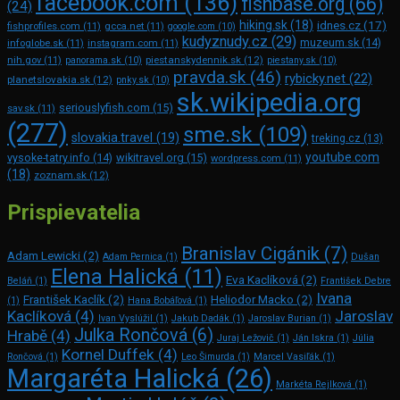
facebook.com
(136)
fishbase.org
(66)
(24)
hiking.sk
(18)
idnes.cz
(17)
fishprofiles.com
(11)
gcca.net
(11)
google.com
(10)
kudyznudy.cz
(29)
muzeum.sk
(14)
infoglobe.sk
(11)
instagram.com
(11)
piestanskydennik.sk
(12)
nih.gov
(11)
panorama.sk
(10)
piestany.sk
(10)
pravda.sk
(46)
rybicky.net
(22)
planetslovakia.sk
(12)
pnky.sk
(10)
sk.wikipedia.org
seriouslyfish.com
(15)
sav.sk
(11)
(277)
sme.sk
(109)
slovakia.travel
(19)
treking.cz
(13)
youtube.com
vysoke-tatry.info
(14)
wikitravel.org
(15)
wordpress.com
(11)
(18)
zoznam.sk
(12)
Prispievatelia
Branislav Cigánik
(7)
Adam Lewicki
(2)
Adam Pernica
(1)
Dušan
Elena Halická
(11)
Eva Kaclíková
(2)
Beláň
(1)
František Debre
Ivana
František Kaclík
(2)
Heliodor Macko
(2)
(1)
Hana Bobáľová
(1)
Kaclíková
(4)
Jaroslav
Ivan Vyslúžil
(1)
Jakub Dadák
(1)
Jaroslav Burian
(1)
Julka Rončová
(6)
Hrabě
(4)
Juraj Ležovič
(1)
Ján Iskra
(1)
Júlia
Kornel Duffek
(4)
Rončová
(1)
Leo Šimurda
(1)
Marcel Vasiľák
(1)
Margaréta Halická
(26)
Markéta Rejlková
(1)