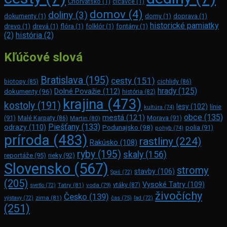
Chorvátsko
(1)
cicavce
(1)
domov
(4)
doliny
(3)
dokumenty
(1)
domy
(1)
doprava
(1)
historické pamiatky
drevo
(1)
drevá
(1)
flóra
(1)
folklór
(1)
fontány
(1)
(2)
história
(2)
Kľúčové slová
Bratislava
(195)
cesty
(151)
biotopy
(85)
cichlidy
(86)
hrady
(125)
Dolné Považie
(112)
dokumenty
(96)
história
(82)
krajina
(473)
kostoly
(191)
lesy
(102)
línie
kultúra
(74)
obce
(135)
mestá
(121)
(91)
Morava
(91)
Malé Karpaty
(86)
Martin
(80)
Piešťany
(133)
odrazy
(110)
Podunajsko
(98)
polia
(91)
pohyb
(74)
príroda
(483)
rastliny
(224)
Rakúsko
(108)
ryby
(195)
skaly
(156)
reportáže
(95)
rieky
(92)
Slovensko
(567)
stromy
stavby
(106)
Spiš
(72)
(205)
Vysoké Tatry
(109)
Tatry
(81)
voda
(79)
vtáky
(87)
svetlo
(72)
živočíchy
Česko
(139)
zima
(81)
výstavy
(72)
čas
(75)
ľad
(72)
(251)