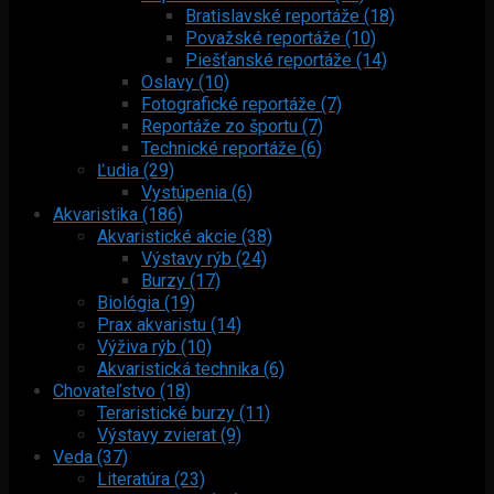
Bratislavské reportáže (18)
Považské reportáže (10)
Piešťanské reportáže (14)
Oslavy (10)
Fotografické reportáže (7)
Reportáže zo športu (7)
Technické reportáže (6)
Ľudia (29)
Vystúpenia (6)
Akvaristika (186)
Akvaristické akcie (38)
Výstavy rýb (24)
Burzy (17)
Biológia (19)
Prax akvaristu (14)
Výživa rýb (10)
Akvaristická technika (6)
Chovateľstvo (18)
Teraristické burzy (11)
Výstavy zvierat (9)
Veda (37)
Literatúra (23)