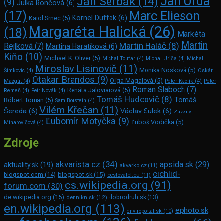
Ján Urda
Ján Serbák
(14)
(9)
Julka Rončová
(6)
Marc Elie­son
(17)
Kornel Duffek
(6)
Karol Srnec
(5)
Margaréta Halická
(26)
(18)
Markéta
Martin
Martin Haláč
(8)
Rejlková
(7)
Martina Haratíková
(6)
Kiňo
(10)
Michael K. Oliver
(5)
Michal Toufar
(4)
Michal Uriča
(4)
Michal
Miroslav Lisinovič
(11)
Monika Nosková
(5)
Šimkovic
(4)
Oskár
Otakar Brandos
(9)
Oľga Magalová
(5)
Mažgút
(4)
Peter Kaclík
(4)
Peter
Roman Slaboch
(7)
Renáta Jaloviarová
(5)
Remeň
(4)
Petr Novák
(4)
Tomáš Hudcovič
(8)
Tomáš
Róbert Toman
(5)
Sam Bors­tein
(4)
Vilém Křečan
(11)
Šereda
(6)
Václav Sulek
(6)
Zuzana
Ľubomír Motyčka
(9)
Ľuboš Vodička
(5)
Minarovičová
(4)
Zdroje
akvarista.cz
(34)
apsida.sk
(29)
aktuality.sk
(19)
akvarko.cz
(11)
cichlid-
blogspot.com
(14)
blogspot.sk
(15)
cestovatel.eu
(11)
cs.wikipedia.org
(91)
forum.com
(30)
de.wikipedia.org
(15)
dennikn.sk
(12)
dobrodruh.sk
(13)
en.wikipedia.org
(113)
ephoto.sk
enviroportal.sk
(10)