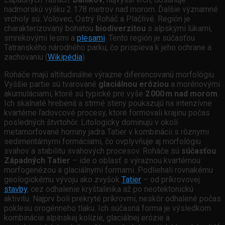
nadmorskú výšku 2 178 metrov nad morom. Ďalšie významné
vrcholy sú: Volovec, Ostrý Roháč a Plačlivé. Región je
charakterizovaný bohatou
biodiverzitou
s alpskými lúkami,
smrekovými lesmi a
plesami
. Tento región je súčasťou
Tatranského národného parku, čo prispieva k jeho ochrane a
zachovaniu
(
Wikipédia
)
.
Roháče majú altitudinálne výrazne diferencovanú morfológiu.
Vyššie partie sú tvarované
glaciálnou eróziou
a morénovými
akumuláciami, ktoré sú typické pre vyše
2 000 m nad morom
.
Ich skalnaté hrebená a strmé steny poukazujú na intenzívne
kvartérne ľadovcové procesy, ktoré formovali krajinu počas
posledných štvrtohôr. Litologicky dominujú v okolí
metamorfované horniny jadra Tatier v kombinácii s rôznymi
sedimentárnymi formáciami, čo ovplyvňuje aj morfológiu
svahov a stabilitu svahových procesov. Roháče sú
súčasťou
Západných Tatier
– ide o oblasť s výraznou kvartérnou
morfogenézou a glaciálnymi formami. Podliehali rovnakému
geologickému vývoju ako zvyšok
Tatier
– od príkrovovej
stavby
, cez odhalenie kryštalinika až po neotektonickú
aktivitu. Najprv boli prekryté príkrovmi, neskôr odhalené počas
poklesu orogénneho tlaku. Ich súčasná forma je výsledkom
kombinácie alpínskej kolízie, glaciálnej erózie a