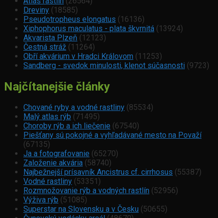
Atlas rastlín
(26564)
Dreviny
(18585)
Pseudotropheus elongatus
(16136)
Xiphophorus maculatus - plata škvrnitá
(13924)
Akvarista Plzeň
(12123)
Čestná stráž
(11264)
Obří akvárium v Hradci Královom
(11253)
Sandberg - svedok minulosti, klenot súčasnosti
(9723)
Najčítanejšie články
Chované ryby a vodné rastliny
(85534)
Malý atlas rýb
(71495)
Choroby rýb a ich liečenie
(67540)
Piešťany sú pokojné a vyhľadávané mesto na Považí
(67135)
Ja a fotografovanie
(65270)
Založenie akvária
(58740)
Najbežnejší prísavník Ancistrus cf. cirrhosus
(55387)
Vodné rastliny
(53351)
Rozmnožovanie rýb a vodných rastlín
(52956)
Výživa rýb
(51085)
Superstar na Slovensku a v Česku
(50655)