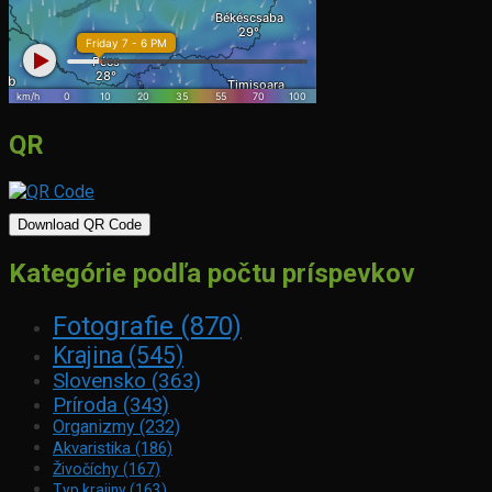
QR
Download QR Code
Kategórie podľa počtu príspevkov
Fotografie
(870)
Krajina
(545)
Slovensko
(363)
Príroda
(343)
Organizmy
(232)
Akvaristika
(186)
Živočíchy
(167)
Typ krajiny
(163)