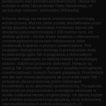
świerkowymi oraz jeziorami polodowcowymi. Obszar ten
wchodzi w skład Tatrzańskiego Parku Narodowego, co
sprzyja jego ochronie i zachowaniu (Wikipedia).
Rohacze cechują się wyraźnie zróżnicowaną morfologią
wysokościową. Wyższe partie zostały ukształtowane przez
erozję glacjalną oraz akumulacje morenowe, typowe dla
obszarów położonych powyżej 2 000 metrów n.p.m. Ich
skaliste grzbiety i strome ściany świadczą o intensywnych
czwartorzędowych procesach lodowcowych, które
modelowały krajobraz w późnym czwartorzędzie. Pod
względem litologicznym dominują tu przeobrażone skały
krystalicznego jądra Tatr w połączeniu z różnorodnymi
formacjami osadowymi, co wpływa również na morfologię
stoków i stabilność procesów stokowych. Rohacze są
częścią Tatr Zachodnich – obszaru o wyraźnej morfogenezie
czwartorzędowej i licznych formach glacjalnych. Przechodziły
one taki sam rozwój geologiczny jak pozostała część Tatr –
od budowy płaszczowinowej, przez odsłonięcie
krystalinikum, aż po aktywność neotektoniczną. Początkowo
były przykryte płaszczowinami, a następnie odsłonięte w
wyniku osłabienia nacisku orogenicznego. Ich obecny kształt
jest efektem połączenia kolizji alpejskiej, erozji lodowcowej
oraz neotektonicznych ruchów wznoszących, co