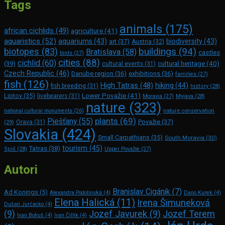
Tags
animals
(175)
african cichlids
(49)
agriculture
(41)
aquaristics
(52)
aquariums
(43)
biodiversity
(43)
art
(37)
Austria
(32)
buildings
(94)
biotopes
(83)
Bratislava
(58)
castles
birds
(27)
cities
(88)
cichlid
(60)
(39)
cultural heritage
(40)
cultural events
(31)
Czech Republic
(46)
Danube region
(36)
exhibitions
(36)
families
(27)
fish
(126)
High Tatras
(48)
hiking
(44)
fish breeding
(31)
history
(28)
Lower Považie
(41)
Liptov
(35)
livebearers
(31)
Moravia
(27)
Myjava
(28)
nature
(323)
nature conservation
national cultural monuments
(26)
plants
(69)
Piešťany
(55)
Považie
(37)
(29)
Orava
(31)
Slovakia
(424)
Small Carpathians
(35)
South Moravia
(30)
tourism
(45)
Tatras
(38)
Spiš
(28)
Upper Považie
(27)
Autori
Branislav Cigánik
(7)
Ad Konings
(5)
Alexandra Podolinská
(4)
Dano Kurek
(4)
Elena Halická
(11)
Irena Šimuneková
Dušan Jurčacko
(4)
(9)
Jozef Javurek
(9)
Jozef Terem
Ivan Bohuš
(4)
Ivan Čillík
(4)