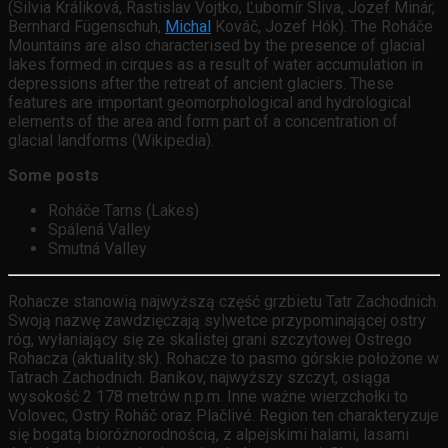
(Silvia Králiková, Rastislav Vojtko, Ľubomír Sliva, Jozef Minár,
Bernhard Fügenschuh,
Michal
Kováč, Jozef Hók). The Roháče
Mountains are also characterised by the presence of glacial
lakes formed in cirques as a result of water accumulation in
depressions after the retreat of ancient glaciers. These
features are important geomorphological and hydrological
elements of the area and form part of a concentration of
glacial landforms (Wikipedia).
Some posts
Roháče Tarns (Lakes)
Spálená Valley
Smutná Valley
Rohacze stanowią najwyższą część grzbietu Tatr Zachodnich.
Swoją nazwę zawdzięczają sylwetce przypominającej ostry
róg, wyłaniający się ze skalistej grani szczytowej Ostrego
Rohacza (aktuality.sk). Rohacze to pasmo górskie położone w
Tatrach Zachodnich. Baníkov, najwyższy szczyt, osiąga
wysokość 2 178 metrów n.p.m. Inne ważne wierzchołki to
Volovec, Ostrý Roháč oraz Plačlivé. Region ten charakteryzuje
się bogatą bioróżnorodnością, z alpejskimi halami, lasami