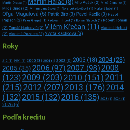
Martin Haláč
(8)
Milo Pešek
(2)
Martin Dratva
(1)
Miloš Chmelko
(1)
Miloš Gnida
(2)
Miriam Janušková
(1)
Nora Lukačovičová
(1)
Norbert Sabat
(1)
Oľga Magalová
(5)
Patrik Bíro
(3)
Pavol Kaclík
(3)
Pavol
Papson
(2)
Róbert Toman
Peter Greguš
(1)
Radovan Hilbert
(1)
Roman Slaboch
(1)
Vilém Křečan
(11)
(2)
Tomáš Hudcovič
(2)
Vladimír Hebert
Yveta Kaclíková
(3)
(2)
Vladimír Pazdera
(2)
Roky
2004
(28)
2003
(18)
2000
(3)
2002
(3)
212
(1)
1991
(1)
2001
(1)
2008
2006
(97)
2007
(98)
2005
(35)
2009
(203)
2011
2010
(151)
(123)
(215)
2012
(207)
2013
(176)
2014
2016
(135)
(132)
2015
(132)
2023
(1)
2024
(1)
2026
(6)
Podľa kreditu