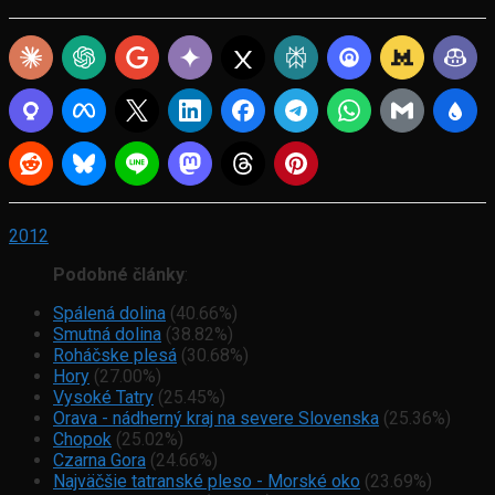
2012
Podobné články
:
Spálená dolina
(40.66%)
Smutná dolina
(38.82%)
Roháčske plesá
(30.68%)
Hory
(27.00%)
Vysoké Tatry
(25.45%)
Orava - nádherný kraj na severe Slovenska
(25.36%)
Chopok
(25.02%)
Czarna Gora
(24.66%)
Najväčšie tatranské pleso - Morské oko
(23.69%)