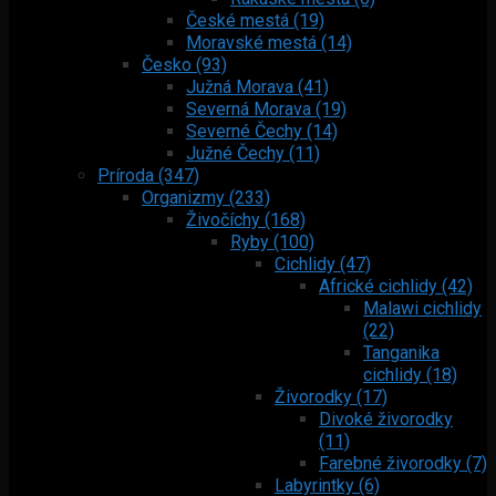
České mestá (19)
Moravské mestá (14)
Česko (93)
Južná Morava (41)
Severná Morava (19)
Severné Čechy (14)
Južné Čechy (11)
Príroda (347)
Organizmy (233)
Živočíchy (168)
Ryby (100)
Cichlidy (47)
Africké cichlidy (42)
Malawi cichlidy
(22)
Tanganika
cichlidy (18)
Živorodky (17)
Divoké živorodky
(11)
Farebné živorodky (7)
Labyrintky (6)