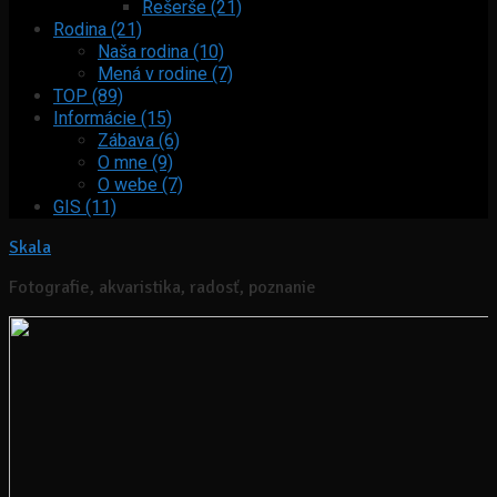
Rešerše (21)
Rodina (21)
Naša rodina (10)
Mená v rodine (7)
TOP (89)
Informácie (15)
Zábava (6)
O mne (9)
O webe (7)
GIS (11)
Skala
Fotografie, akvaristika, radosť, poznanie