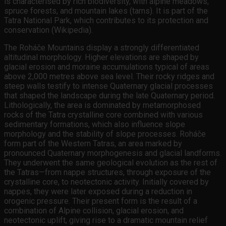
is characterised by rich biodiversity, with alpine meadows,
spruce forests, and mountain lakes (tarns). It is part of the
Tatra National Park, which contributes to its protection and
conservation (Wikipedia).
The Roháče Mountains display a strongly differentiated
altitudinal morphology. Higher elevations are shaped by
glacial erosion and moraine accumulations typical of areas
above 2,000 metres above sea level. Their rocky ridges and
steep walls testify to intense Quaternary glacial processes
that shaped the landscape during the late Quaternary period.
Lithologically, the area is dominated by metamorphosed
rocks of the Tatra crystalline core combined with various
sedimentary formations, which also influence slope
morphology and the stability of slope processes. Roháče
form part of the Western Tatras, an area marked by
pronounced Quaternary morphogenesis and glacial landforms.
They underwent the same geological evolution as the rest of
the Tatras—from nappe structures, through exposure of the
crystalline core, to neotectonic activity. Initially covered by
nappes, they were later exposed during a reduction in
orogenic pressure. Their present form is the result of a
combination of Alpine collision, glacial erosion, and
neotectonic uplift, giving rise to a dramatic mountain relief