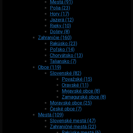
Mestá (91)
Polia (23)
Hory (17)
Jazerá (12)
Rieky (10)
Doliny (8)
Zahraničie (160)
Rakúsko (23)
Poľsko (14)
Chorvátsko (13)
Taliansko (7)
Obce (119)
Slovenské (82)
Považské (15)
Oravské (11)
Myjavské obce (8)
Zamagurské obce (8)
Moravské obce (25)
České obce (7)
Mestá (109)
Slovenské mestá (47)
Zahraničné mestá (22)
Rakúske mestá (6)