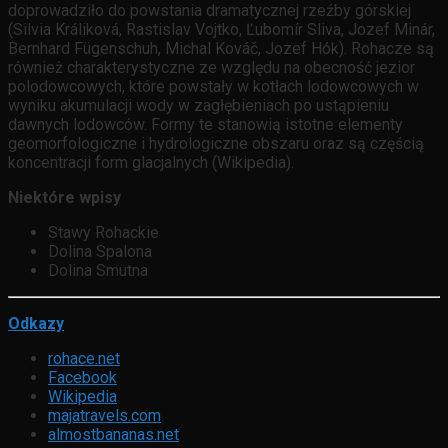
doprowadziło do powstania dramatycznej rzeźby górskiej
(Silvia Králiková, Rastislav Vojtko, Ľubomír Sliva, Jozef Minár,
Bernhard Fügenschuh, Michal Kováč, Jozef Hók). Rohacze są
również charakterystyczne ze względu na obecność jezior
polodowcowych, które powstały w kotłach lodowcowych w
wyniku akumulacji wody w zagłębieniach po ustąpieniu
dawnych lodowców. Formy te stanowią istotne elementy
geomorfologiczne i hydrologiczne obszaru oraz są częścią
koncentracji form glacjalnych (Wikipedia).
Niektóre wpisy
Stawy Rohackie
Dolina Spalona
Dolina Smutna
Odkazy
rohace.net
Facebook
Wikipedia
majatravels.com
almostbananas.net