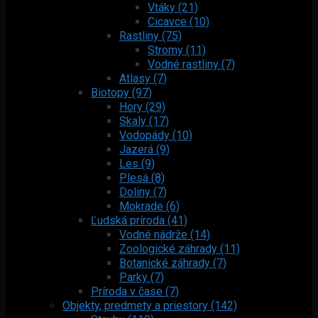
Vtáky (21)
Cicavce (10)
Rastliny (75)
Stromy (11)
Vodné rastliny (7)
Atlasy (7)
Biotopy (97)
Hory (29)
Skaly (17)
Vodopády (10)
Jazerá (9)
Les (9)
Plesá (8)
Doliny (7)
Mokrade (6)
Ľudská príroda (41)
Vodné nádrže (14)
Zoologické záhrady (11)
Botanické záhrady (7)
Parky (7)
Príroda v čase (7)
Objekty, predmety a priestory (142)