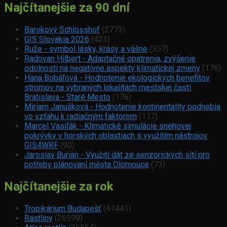
Najčítanejšie za 90 dní
Barokový Schlosshof
(2773)
GIS Slovakia 2026
(423)
Ruže - symbol lásky, krásy a vášne
(357)
Radovan Hilbert - Adaptačné opatrenia, zvýšenie
odolnosti na negatívne aspekty klimatickej zmeny
(176)
Hana Bobáľová - Hodnotenie ekologických benefitov
stromov na vybraných lokalitách mestskej časti
Bratislava - Staré Mesto
(176)
Miriam Janušková - Hodnotenie kontinentality podnebia
vo vzťahu k radiačným faktorom
(117)
Marcel Vasiľák - Klimatické simulácie snehovej
pokrývky v horských oblastiach s využitím nástrojov
GIS4WRF
(90)
Jaroslav Burian - Využití dát ze senzorických sítí pro
potřeby plánovaní města Olomouce
(73)
Najčítanejšie za rok
Tropikárium Budapešť
(41441)
Rastliny
(26599)