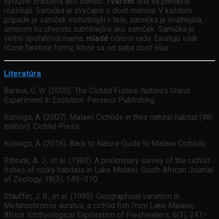
výrazne sfarbená ako samec.
Tvarom
tela sa pohlavia
rozlišujú. Samička je zvyčajne o dosť menšia. V každom
prípade je samček mohutnejší v tele, samička je oválnejšia,
smerom ku chvostu subtílnejšia ako samček. Samička je
veľmi spoľahlivá mama,
mladé
odnosí rada. Existujú však
rôzne farebné formy, ktoré sa od seba dosť líšia.
Literatúra
Barlow, G. W. (2000). The Cichlid Fishes: Nature’s Grand
Experiment in Evolution. Perseus Publishing.
Konings, A. (2007). Malawi Cichlids in their natural habitat (4th
edition). Cichlid Press.
Konings, A. (2016). Back to Nature Guide to Malawi Cichlids.
Ribbink, A. J., et al. (1983). A preliminary survey of the cichlid
fishes of rocky habitats in Lake Malawi. South African Journal
of Zoology, 18(3), 149–310.
Stauffer, J. R., et al. (1995). Geographical variation in
Melanochromis auratus, a cichlid fish from Lake Malawi,
Africa. Ichthyological Exploration of Freshwaters, 6(3), 241–