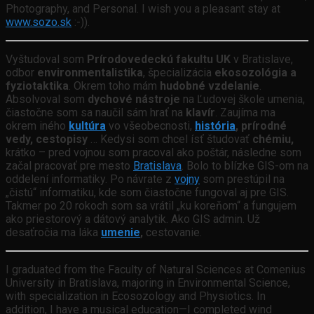
Photography, and Personal. I wish you a pleasant stay at
www.sozo.sk
:-)).
Vyštudoval som
Prírodovedeckú fakultu UK
v Bratislave,
odbor
environmentalistika
, špecializácia
ekosozológia a
fyziotaktika
. Okrem toho mám
hudobné vzdelanie
.
Absolvoval som
dychové nástroje
na Ľudovej škole umenia,
čiastočne som sa naučil sám hrať na
klavír
. Zaujíma ma
okrem iného
kultúra
vo všeobecnosti,
história
, prírodné
vedy, cestopisy
… Kedysi som chcel ísť študovať
chémiu,
krátko – pred vojnou som pracoval ako poštár, následne som
začal pracovať pre mesto
Bratislava
. Bolo to blízke GIS-om na
oddelení informatiky. Po návrate z
vojny
som prestúpil na
„čistú“ informatiku, kde som čiastočne fungoval aj pre GIS.
Takmer po 20 rokoch som sa vrátil „ku koreňom“ a fungujem
ako priestorový a dátový analytik. Ako GIS admin. Už
desaťročia ma láka
umenie
,
cestovanie.
I graduated from the Faculty of Natural Sciences at Comenius
University in Bratislava, majoring in Environmental Science,
with specialization in Ecosozology and Physiotics. In
addition, I have a musical education—I completed wind