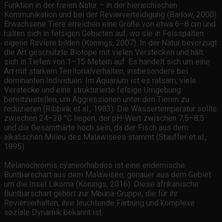
Funktion in der freien Natur – in der hierarchischen
Kommunikation und bei der Revierverteidigung (Barlow, 2000).
Erwachsene Tiere erreichen eine Größe von etwa 6–8 cm und
halten sich in felsigen Gebieten auf, wo sie in Felsspalten
eigene Reviere bilden (Konings, 2007). In der Natur bevorzugt
die Art geschützte Biotope mit vielen Verstecken und hält
sich in Tiefen von 1–15 Metern auf. Es handelt sich um eine
Art mit starkem Territorialverhalten, insbesondere bei
dominanten Individuen. Im Aquarium ist es ratsam, viele
Verstecke und eine strukturierte felsige Umgebung
bereitzustellen, um Aggressionen unter den Tieren zu
reduzieren (Ribbink et al., 1983). Die Wassertemperatur sollte
zwischen 24–28 °C liegen, der pH-Wert zwischen 7,5–8,5
und die Gesamthärte hoch sein, da der Fisch aus dem
alkalischen Milieu des Malawisees stammt (Stauffer et al.,
1995).
Melanochromis cyaneorhabdos ist eine endemische
Buntbarschart aus dem Malawisee, genauer aus dem Gebiet
um die Insel Likoma (Konings, 2016). Diese afrikanische
Buntbarschart gehört zur Mbuna-Gruppe, die für ihr
Revierverhalten, ihre leuchtende Färbung und komplexe
soziale Dynamik bekannt ist.