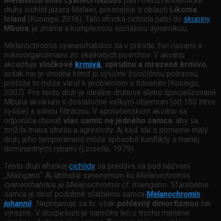
Melanochromis cyaneorhabdos
patrí medzi endemické
druhy cichlíd jazera Malawi, presnejšie z oblasti
Likoma
Island
(Konings, 2016). Táto africká cichlida patrí do
skupiny
Mbuna
, je známa a komplexnou sociálnou dynamikou.
Melanochromis cyaneorhabdos sa v prírode živí riasami a
mikroorganizmami zo skalnatých povrchov. V akváriu
akceptuje
vločkové
krmivá
, spirulinu a mrazené krmivo
,
avšak nie je vhodné kŕmiť ju výlučne živočíšnou potravou,
pretože to môže viesť k problémom s trávením (Konings,
2007). Pre tento druh je ideálne druhové alebo špecializované
Mbuna akvárium s dostatočne veľkým objemom (od 150 litrov
vyššie) a silnou filtráciou. V spoločenskom akváriu sa
odporúča chovať
viac samíc na jedného samca
, aby sa
znížila miera stresu a agresivity. Aj keď ide o pomerne malý
druh, jeho temperament môže spôsobiť konflikty s menej
dominantnými rybami (Loiselle, 1979).
Tento druh africkej
cichlidy
sa predáva sa pod názvom
„Maingano“. Aj latinské synonymum ku
Melanochromis
cyaneorhabdos
je
Melanochromis cf. maingano.
Sfarebenie
samca je dosť podobné sfarbeniu samca
Melanochromis
johannii
.
Neprejavuje sa tu však
pohlavný dimorfizmus
tak
výrazne
.
V dospelosti je samička len o trochu menene