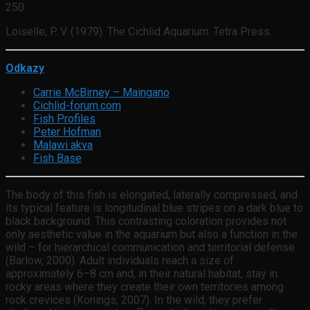
250.
Loiselle, P. V. (1979). The Cichlid Aquarium. Tetra Press.
Odkazy
Carrie McBirney – Maingano
Cichlid-forum.com
Fish Profiles
Peter Hofman
Malawi akva
Fish Base
The body of this fish is elongated, laterally compressed, and
its typical feature is longitudinal blue stripes on a dark blue to
black background. This contrasting coloration provides not
only aesthetic value in the aquarium but also a function in the
wild – for hierarchical communication and territorial defense
(Barlow, 2000). Adult individuals reach a size of
approximately 6–8 cm and, in their natural habitat, stay in
rocky areas where they create their own territories among
rock crevices (Konings, 2007). In the wild, they prefer