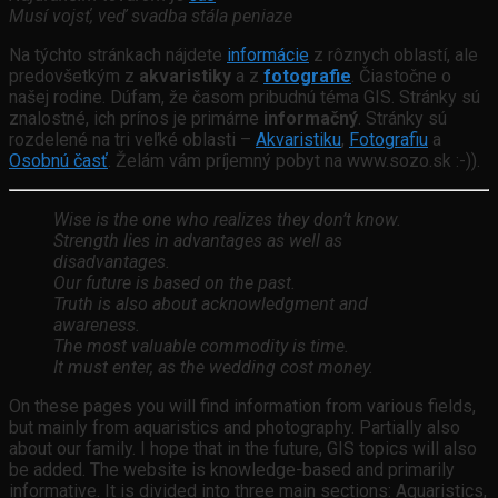
Musí vojsť, veď svadba stála peniaze
Na týchto stránkach nájdete
informácie
z rôznych oblastí, ale
predovšetkým z
akvaristiky
a z
fotografie
. Čiastočne o
našej rodine. Dúfam, že časom pribudnú téma GIS. Stránky sú
znalostné, ich prínos je primárne
informačný
. Stránky sú
rozdelené na tri veľké oblasti –
Akvaristiku
,
Fotografiu
a
Osobnú časť
. Želám vám príjemný pobyt na www.sozo.sk :-)).
Wise is the one who realizes they don’t know.
Strength lies in advantages as well as
disadvantages.
Our future is based on the past.
Truth is also about acknowledgment and
awareness.
The most valuable commodity is time.
It must enter, as the wedding cost money.
On these pages you will find information from various fields,
but mainly from aquaristics and photography. Partially also
about our family. I hope that in the future, GIS topics will also
be added. The website is knowledge-based and primarily
informative. It is divided into three main sections: Aquaristics,