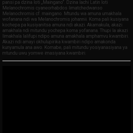
pansi pa dzina loti „Maingano“. Dzina lachi Latin loti
Melanochromis cyaneorhabdos limatchedwanso
Melanochromis cf. maingano. Mtundu wa amuna umakhala
wofanana ndi wa Melanochromis johannii. Koma pali kusiyana
kochepa pa kusiyanitsa amuna ndi akazi. Akamakula, akazi
amakhala ndi mitundu yochepa koma yofanana. Thupi la akazi
limakhala lalifupi ndipo amuna amakhala amphamvu kwambiri.
Akazi ndi amayi okhulupirika kwambiri ndipo amakonda
kunyamula ana awo. Komabe, pali mitundu yosiyanasiyana ya
mtundu uwu yomwe imasiyana kwambiri.