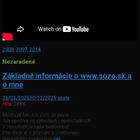
2008
,
2007
,
2014
Nezaradené
Základné informácie o www.sozo.sk a
o mne
25/03/2025
30/12/2025
skala
Hits:
3659
Múdry je ten, kto zistí, že nevie
Sila spočíva vo výhodách i nedostatkoch
V minulosti je naša budúcnosť
Pravda je aj o priznaní a uvedomení
Najdrahším tovarom je
čas