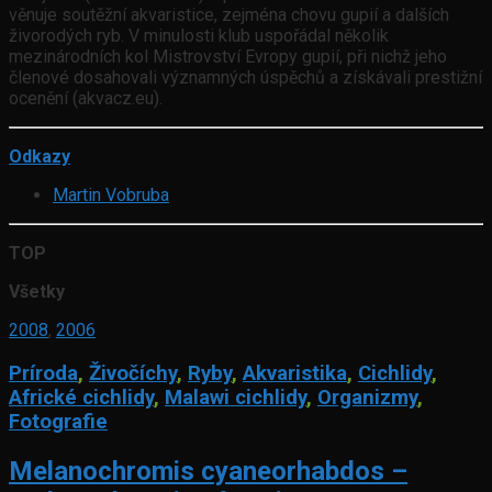
věnuje soutěžní akvaristice, zejména chovu gupií a dalších
živorodých ryb. V minulosti klub uspořádal několik
mezinárodních kol Mistrovství Evropy gupií, při nichž jeho
členové dosahovali významných úspěchů a získávali prestižní
ocenění (akvacz.eu).
Odkazy
Martin Vobruba
TOP
Všetky
2008
,
2006
Príroda
,
Živočíchy
,
Ryby
,
Akvaristika
,
Cichlidy
,
Africké cichlidy
,
Malawi cichlidy
,
Organizmy
,
Fotografie
Melanochromis cyaneorhabdos –