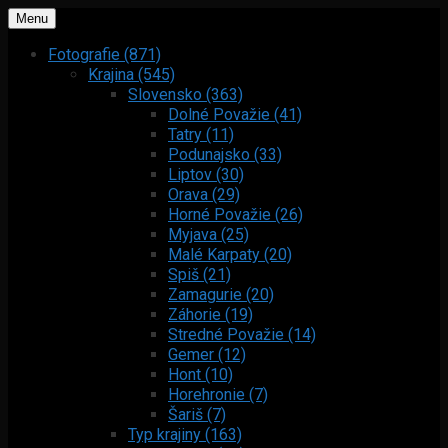
Menu
Fotografie (871)
Krajina (545)
Slovensko (363)
Dolné Považie (41)
Tatry (11)
Podunajsko (33)
Liptov (30)
Orava (29)
Horné Považie (26)
Myjava (25)
Malé Karpaty (20)
Spiš (21)
Zamagurie (20)
Záhorie (19)
Stredné Považie (14)
Gemer (12)
Hont (10)
Horehronie (7)
Šariš (7)
Typ krajiny (163)