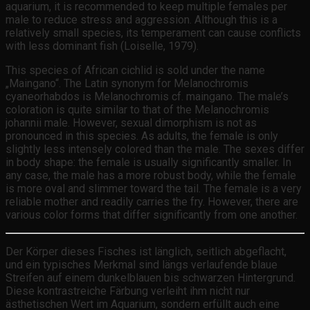
aquarium, it is recommended to keep multiple females per
male to reduce stress and aggression. Although this is a
relatively small species, its temperament can cause conflicts
with less dominant fish (Loiselle, 1979).
This species of African cichlid is sold under the name
„Maingano“. The Latin synonym for Melanochromis
cyaneorhabdos is Melanochromis cf. maingano. The male’s
coloration is quite similar to that of the Melanochromis
johannii male. However, sexual dimorphism is not as
pronounced in this species. As adults, the female is only
slightly less intensely colored than the male. The sexes differ
in body shape: the female is usually significantly smaller. In
any case, the male has a more robust body, while the female
is more oval and slimmer toward the tail. The female is a very
reliable mother and readily carries the fry. However, there are
various color forms that differ significantly from one another.
Der Körper dieses Fisches ist länglich, seitlich abgeflacht,
und ein typisches Merkmal sind längs verlaufende blaue
Streifen auf einem dunkelblauen bis schwarzen Hintergrund.
Diese kontrastreiche Färbung verleiht ihm nicht nur
ästhetischen Wert im Aquarium, sondern erfüllt auch eine