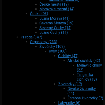
České mestá (19)
Moravské mestá (14)
Česko (93)
Južná Morava (41)
Severná Morava (19)
Severné Čechy (14)
Južné Čechy (11)
Príroda (347)
Organizmy (233)
Živočíchy (168)
Ryby (100)
Cichlidy (47)
Africké cichlidy (42)
Malawi cichlidy
(22)
Tanganika
cichlidy (18)
Živorodky (17)
Divoké živorodky
(11)
Farebné živorodky (7)
Labyrintky (6)