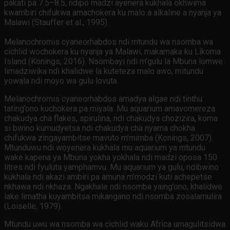
pakati pa 7.5–8.5, ndipo madzi ayenera kukhala okhwima
kwambiri chifukwa amachokera ku malo a alkaline a nyanja ya
Malawi (Stauffer et al., 1995).
Melanochromis cyaneorhabdos ndi mtundu wa nsomba wa
cichlid wochokera ku nyanja ya Malawi, makamaka ku Likoma
Island (Konings, 2016). Nsombayi ndi m’gulu la Mbuna lomwe
limadziwika ndi khalidwe la kuteteza malo awo, mitundu
yowala ndi moyo wa gulu lovuta.
Melanochromis cyaneorhabdos amadya algae ndi tinthu
tating’ono kuchokera pa miyala. Mu aquarium amavomereza
chakudya cha flakes, spirulina, ndi chakudya chozizira, koma
si bwino kumudyetsa ndi chakudya cha nyama chokha
chifukwa zingayambitse mavuto m’mimba (Konings, 2007).
Mtunduwu ndi woyenera kukhala mu aquarium ya mtundu
wake kapena ya Mbuna yokha yokhala ndi madzi oposa 150
litres ndi fyuluta yamphamvu. Mu aquarium ya gulu, ndibwino
kukhala ndi akazi ambiri pa amuna m’modzi kuti achepetse
nkhawa ndi nkhaza. Ngakhale ndi nsomba yaing’ono, khalidwe
lake limatha kuyambitsa mikangano ndi nsomba zosalamulira
(Loiselle, 1979).
Mtundu uwu wa nsomba wa cichlid waku Africa umagulitsidwa