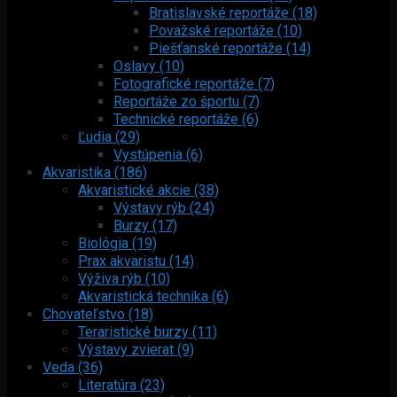
Bratislavské reportáže (18)
Považské reportáže (10)
Piešťanské reportáže (14)
Oslavy (10)
Fotografické reportáže (7)
Reportáže zo športu (7)
Technické reportáže (6)
Ľudia (29)
Vystúpenia (6)
Akvaristika (186)
Akvaristické akcie (38)
Výstavy rýb (24)
Burzy (17)
Biológia (19)
Prax akvaristu (14)
Výživa rýb (10)
Akvaristická technika (6)
Chovateľstvo (18)
Teraristické burzy (11)
Výstavy zvierat (9)
Veda (36)
Literatúra (23)