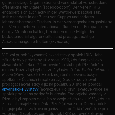
gemeinnützige Organisation und veranstaltet verschiedene
öffentliche Aktivitäten (facebook.com). Der Verein IRIS
engagiert sich auch aktiv in der Wettbewerbsaquaristik,
insbesondere in der Zucht von Guppys und anderen
lebendgebärenden Fischen. In der Vergangenheit organisierte
der Verein mehrere internationale Runden der Europäischen
Guppy‑Meisterschaften, bei denen seine Mitglieder
bedeutende Erfolge erzielten und prestigeträchtige
Auszeichnungen erhielten (akvacz.eu).
V Plzni působí významný akvaristický spolek IRIS. Jeho
základy byly položeny již v roce 1900, kdy fungoval jako
akvaristická sekce Přírodovědného klubu při Plzeňském
muzeu. Název byl vybrán ze čtyř návrhů:
Iris, Pistia, Leknín
a
Riccia
(Pavel Knežík). Patří k nejstarším akvaristickým
spolkům v Čechách (irisplzen.cz). Spolek se věnoval
propagaci akvaristiky a již na počátku 20. století pořádal
akvaristické výstavy
(akvacz.eu). Po první světové válce se
spolek podílel na podpoře budování Zoologické zahrady v
Plzni a byl zapojen do jejího rozvoje až do roku 1953, kdy se
zoo stala majetkem města Plzně (akvacz.eu). Dnes spolek
funguje jako nezisková organizace a pořádá různé akce pro
veřejnost (facebook.com). Spolek IRIS se rovněž aktivně