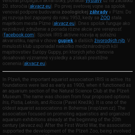
venoval propagácii akvaristiky, poriadal
výstavy
už na začiatku
20. storočia (
akvacz.eu
). Po prvej svetovej vojne sa spolok
venoval podpore budovania
zoologickej
záhrady
v Plzni. Do
jej rozvoja bol zapojený do roku 1953, kedy sa
ZOO
stala
majetkom mesta Plzne (
akvacz.eu
). Dnes spolok funguje ako
neziskové združenie a poriada rôzne akcie pre verejnosť
(
facebook.com
). Spolek IRIS aktívne rozvíja aj súťažnú
akvaristiku, najmä v chove
gupiek
a ďalších
živorodých rýb
. V
minulosti klub usporiadal niekoľko medzinárodných kôl
majstrovstiev Európy Guppy, pri ktorých jeho členovia
dosahovali významné výsledky a získali prestížne
ocenenia (
akvacz.eu
).
In Plzeň, the important aquarist association IRIS is active. Its
foundations were laid as early as 1900, when it functioned as
an aquarium section of the Natural Science Club at the Plzeň
Museum. The name was chosen from four proposed options:
Iris, Pistia, Leknín,
and
Riccia
(Pavel Knežík). It is one of the
oldest aquarist associations in Bohemia (irisplzen.cz). The
association focused on promoting aquaristics and organized
aquarium exhibitions already at the beginning of the 20th
century (akvacz.eu). After the First World War, the association
supported the development of the Plzeň Zoo, being involved