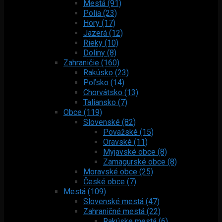
Mestá (91)
Polia (23)
Hory (17)
Jazerá (12)
Rieky (10)
Doliny (8)
Zahraničie (160)
Rakúsko (23)
Poľsko (14)
Chorvátsko (13)
Taliansko (7)
Obce (119)
Slovenské (82)
Považské (15)
Oravské (11)
Myjavské obce (8)
Zamagurské obce (8)
Moravské obce (25)
České obce (7)
Mestá (109)
Slovenské mestá (47)
Zahraničné mestá (22)
Rakúske mestá (6)