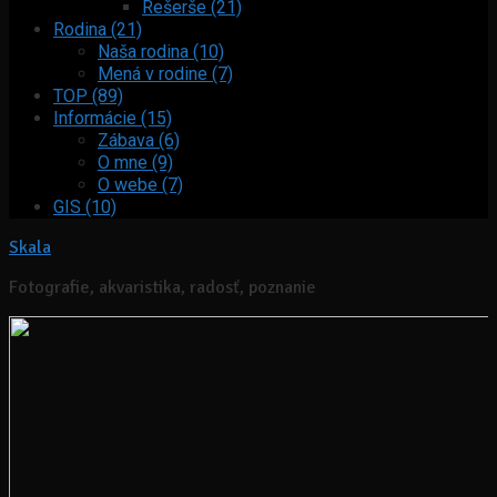
Rešerše (21)
Rodina (21)
Naša rodina (10)
Mená v rodine (7)
TOP (89)
Informácie (15)
Zábava (6)
O mne (9)
O webe (7)
GIS (10)
Skala
Fotografie, akvaristika, radosť, poznanie