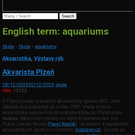
Search
for:
English term:
aquariums
Skala
>
Skala
>
aquariums
Akvaristika
,
Výstavy rýb
Akvarista Plzeň
28/12/2025
30/12/2025
skala
Hits:
12122
V Plzni pôsobí významný akvaristický spolok IRIS. Jeho
základy boli položené už v roku 1900. Vtedy to bola
akvaristická sekcia Prírodovedného klubu pri Plzeňskom
múzeu
. Názov bol vybraný zo štyroch pomenovaní: Iris,
Pistia, Leknín, Riccia (
Pavel Knežík
). Je jedným z najstarších
akvaristických spolkov v Čechách (
irisplzen.cz
). Spolok sa