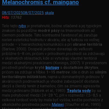
Melanochromis cf. maingano
08/07/2025
08/07/2025
skala
Hits:
13762
Telo tejto
ryby
je pretiahnuté, bočne stlačené a jej typickým
znakom šú pozdĺžne
modré pásy
na tmavomodrom až
čiernom podklade. Táto kontrastná farebnosť jej zaručuje
nielen estetickú hodnotu v akváriu, ale aj funkciu vo voľnej
prírode – v hierarchickej komunikácii a pri
obrane teritória
(Barlow, 2000). Dospelé jedince dorastajú do veľkosti
približne 6–8 cm, pričom v prírodnom prostredí sa zdržiavajú
v skalnatých oblastiach, kde si vytvárajú vlastné teritóriá
medzi skalnatými prasklinami (Konings, 2007). V prirodzenom
prostredí preferuje
kryté
biotopy
s dostatkom úkrytov
,
pričom sa zdržuje v hĺbke
1–15 metrov
. Ide o druh so
silným
teritoriálnym inštinktom
, najmä u dominantných jedincov. V
akváriových podmienkach je vhodné zabezpečiť dostatok
skrýš a členitý terén z kameňov, čím sa zmierni agresivita
medzi jedincami (Ribbink et al., 1983).
Teplota
vody
by sa
mala pohybovať medzi 24–28 °C, pH v rozmedzí 7,5–8,5 a
celková tvrdosť vody by mala byť vyššia, keďže pochádza z
alkalického prostredia jazera
Malawi
(Stauffer et al., 1995).