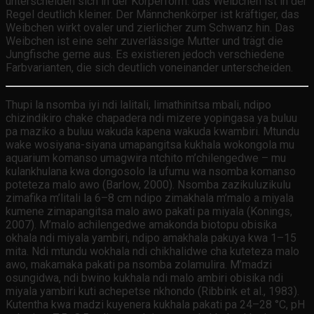
unterscheiden sich in der Körperform: das Weibchen ist in der
Regel deutlich kleiner. Der Männchenkörper ist kräftiger, das
Weibchen wirkt ovaler und zierlicher zum Schwanz hin. Das
Weibchen ist eine sehr zuverlässige Mutter und trägt die
Jungfische gerne aus. Es existieren jedoch verschiedene
Farbvarianten, die sich deutlich voneinander unterscheiden.
Thupi la nsomba iyi ndi lalitali, limathinitsa mbali, ndipo
chizindikiro chake chapadera ndi mizere yopingasa ya buluu
pa maziko a buluu wakuda kapena wakuda kwambiri. Mtundu
wake wosiyana-siyana umapangitsa kukhala wokongola mu
aquarium komanso umagwira ntchito m’chilengedwe – mu
kulankhulana kwa dongosolo la ufumu wa nsomba komanso
poteteza malo awo (Barlow, 2000). Nsomba zazikuluzikulu
zimafika m’litali la 6–8 cm ndipo zimakhala m’malo a miyala
kumene zimapangitsa malo awo pakati pa miyala (Konings,
2007). M’malo achilengedwe amakonda biotopu obisika
okhala ndi miyala yambiri, ndipo amakhala pakuya kwa 1–15
mita. Ndi mtundu wokhala ndi chikhalidwe cha kuteteza malo
awo, makamaka pakati pa nsomba zolamulira. M’madzi
osungidwa, ndi bwino kukhala ndi malo ambiri obisika ndi
miyala yambiri kuti achepetse nkhondo (Ribbink et al., 1983).
Kutentha kwa madzi kuyenera kukhala pakati pa 24–28 °C, pH