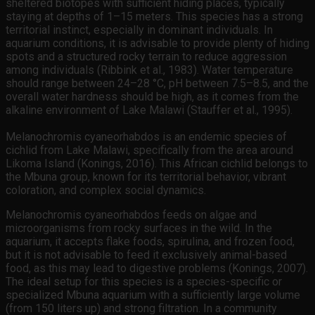
sheltered biotopes with sufficient hiding places, typically
staying at depths of 1–15 meters. This species has a strong
territorial instinct, especially in dominant individuals. In
aquarium conditions, it is advisable to provide plenty of hiding
spots and a structured rocky terrain to reduce aggression
among individuals (Ribbink et al., 1983). Water temperature
should range between 24–28 °C, pH between 7.5–8.5, and the
overall water hardness should be high, as it comes from the
alkaline environment of Lake Malawi (Stauffer et al., 1995).
Melanochromis cyaneorhabdos is an endemic species of
cichlid from Lake Malawi, specifically from the area around
Likoma Island (Konings, 2016). This African cichlid belongs to
the Mbuna group, known for its territorial behavior, vibrant
coloration, and complex social dynamics.
Melanochromis cyaneorhabdos feeds on algae and
microorganisms from rocky surfaces in the wild. In the
aquarium, it accepts flake foods, spirulina, and frozen food,
but it is not advisable to feed it exclusively animal-based
food, as this may lead to digestive problems (Konings, 2007).
The ideal setup for this species is a species-specific or
specialized Mbuna aquarium with a sufficiently large volume
(from 150 liters up) and strong filtration. In a community