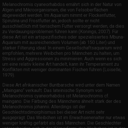
Melanochromis cyaneorhabdos ernährt sich in der Natur von
Algen und Mikroorganismen, die von Felsoberflächen
abgeweidet werden. Im Aquarium nimmt er Flockenfutter,
Spirulina und Frostfutter an, jedoch sollte er nicht
ausschließlich mit tierischem Futter versorgt werden, da dies
zu Verdauungsproblemen führen kann (Konings, 2007). Für
diese Art ist ein artspezifisches oder spezialisiertes Mbuna-
Aquarium mit ausreichendem Volumen (ab 150 Liter) und
starker Filterung ideal. In einem Gesellschaftsaquarium wird
empfohlen, mehrere Weibchen pro Männchen zu halten, um
Stress und Aggressionen zu minimieren. Auch wenn es sich
um eine relativ kleine Art handelt, kann ihr Temperament zu
Konflikten mit weniger dominanten Fischen führen (Loiselle,
1979).
Diese Art afrikanischer Buntbarsche wird unter dem Namen
„Maingano“ verkauft. Das lateinische Synonym von
Melanochromis cyaneorhabdos ist Melanochromis cf.
maingano. Die Färbung des Männchens ähnelt stark der des
Melanochromis johannii. Allerdings ist der
Geschlechtsdimorphismus bei dieser Art nicht sehr
ausgeprägt. Das Weibchen ist im Erwachsenenalter nur etwas
weniger kräftig gefärbt als das Männchen. Die Geschlechter