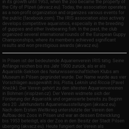
in its growth until 1953, when the zoo became the property of
the City of Plzeň (akvacz.eu). Today, the association operates
as a non‑profit organization and organizes various events for
the public (facebook.com). The IRIS association also actively
develops competitive aquaristics, especially in the breeding
of guppies and other livebearing fish. In the past, the club
organized several international rounds of the European Guppy
Championships, where its members achieved significant
results and won prestigious awards (akvacz.eu).
In Pilsen ist der bedeutende Aquarienverein IRIS tätig. Seine
Anfänge reichen bis ins Jahr 1900 zurück, als er als
Aquaristik‑Sektion des Naturwissenschaftlichen Klubs am
Museum in Pilsen gegründet wurde. Der Name wurde aus vier
Vorschlägen ausgewählt:
Iris, Pistia, Leknín
und
Riccia
(Pavel
Knežík). Der Verein gehört zu den ältesten Aquarienvereinen
in Böhmen (irisplzen.cz). Der Verein widmete sich der
Förderung der Aquaristik und organisierte bereits zu Beginn
des 20. Jahrhunderts Aquarienausstellungen (akvacz.eu).
Nach dem Ersten Weltkrieg unterstützte der Verein den
Aufbau des Zoos in Pilsen und war an dessen Entwicklung
bis 1953 beteiligt, als der Zoo in den Besitz der Stadt Pilsen
überging (akvacz.eu). Heute fungiert der Verein als