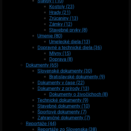
Stavby (110)
Kostoly (23)
Hrady (21)
Zrúcaniny (13)
Zámky (12)
Stavebné prvky (8)
Umenie (80)
Umelecké diela (13)
Dopravné a technické diela (36)
Mlyny (15)
Doprava (8)
Dokumenty (65)
Slovenské dokumenty (30)
Bratislavské dokumenty (9)
Dokumenty v čase (22)
Dokumenty z prírody (13)
Dokumenty o živočíchoch (8)
Technické dokumenty (9)
Stavebné dokumenty (10)
Športové dokumenty (7)
Zahraničné dokumenty (7)
Reportáže (44)
Reportáže zo Slovenska (38)