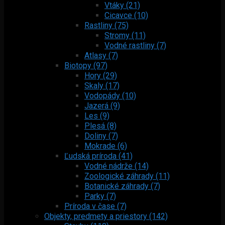
Vtáky (21)
Cicavce (10)
Rastliny (75)
Stromy (11)
Vodné rastliny (7)
Atlasy (7)
Biotopy (97)
Hory (29)
Skaly (17)
Vodopády (10)
Jazerá (9)
Les (9)
Plesá (8)
Doliny (7)
Mokrade (6)
Ľudská príroda (41)
Vodné nádrže (14)
Zoologické záhrady (11)
Botanické záhrady (7)
Parky (7)
Príroda v čase (7)
Objekty, predmety a priestory (142)