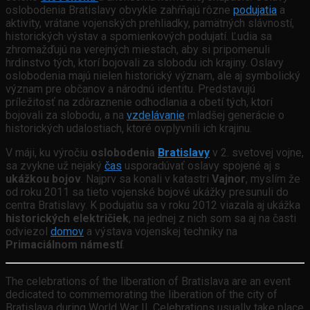
oslobodenia Bratislavy obvykle zahŕňajú rôzne
podujatia
a
aktivity, vrátane vojenských prehliadky, pamätných slávností,
historických výstav a spomienkových podujatí. Ľudia sa
zhromažďujú na verejných miestach, aby si pripomenuli
hrdinstvo tých, ktorí bojovali za slobodu ich krajiny. Oslavy
oslobodenia majú nielen historický význam, ale aj symbolický
význam pre občanov a národnú identitu. Predstavujú
príležitosť na zdôraznenie odhodlania a obetí tých, ktorí
bojovali za slobodu, a na
vzdelávanie
mladšej generácie o
historických udalostiach, ktoré ovplyvnili ich krajinu.
V máji, ku výročiu
oslobodenia
Bratislavy
v 2. svetovej vojne,
sa zvykne už nejaký
čas
usporadúvať oslavy spojené aj s
ukážkou bojov
. Najprv sa konali v katastri
Vajnor
, myslím že
od roku 2011 sa tieto vojenské bojové ukážky presunuli do
centra Bratislavy. K podujatiu sa v roku 2012 viazala aj ukážka
historických električiek
, na jednej z nich som sa aj na časti
odviezol
domov
a výstava vojenskej techniky na
Primaciálnom námestí
.
The celebrations of the liberation of Bratislava are an event
dedicated to commemorating the liberation of the city of
Bratislava during World War II. Celebrations usually take place