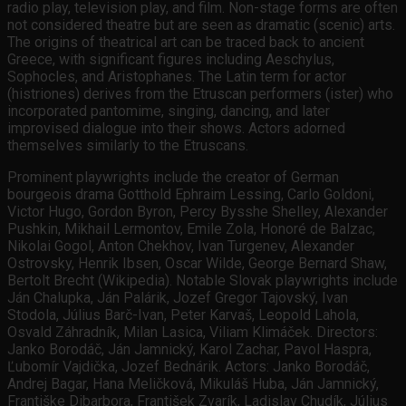
radio play, television play, and film. Non-stage forms are often
not considered theatre but are seen as dramatic (scenic) arts.
The origins of theatrical art can be traced back to ancient
Greece, with significant figures including Aeschylus,
Sophocles, and Aristophanes. The Latin term for actor
(histriones) derives from the Etruscan performers (ister) who
incorporated pantomime, singing, dancing, and later
improvised dialogue into their shows. Actors adorned
themselves similarly to the Etruscans.
Prominent playwrights include the creator of German
bourgeois drama Gotthold Ephraim Lessing, Carlo Goldoni,
Victor Hugo, Gordon Byron, Percy Bysshe Shelley, Alexander
Pushkin, Mikhail Lermontov, Emile Zola, Honoré de Balzac,
Nikolai Gogol, Anton Chekhov, Ivan Turgenev, Alexander
Ostrovsky, Henrik Ibsen, Oscar Wilde, George Bernard Shaw,
Bertolt Brecht (Wikipedia). Notable Slovak playwrights include
Ján Chalupka, Ján Palárik, Jozef Gregor Tajovský, Ivan
Stodola, Július Barč-Ivan, Peter Karvaš, Leopold Lahola,
Osvald Záhradník, Milan Lasica, Viliam Klimáček. Directors:
Janko Borodáč, Ján Jamnický, Karol Zachar, Pavol Haspra,
Ľubomír Vajdička, Jozef Bednárik. Actors: Janko Borodáč,
Andrej Bagar, Hana Meličková, Mikuláš Huba, Ján Jamnický,
Františke Dibarbora, František Zvarík, Ladislav Chudík, Július