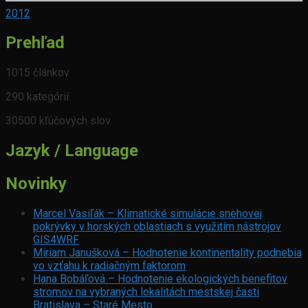
2012
Prehľad
1015 článkov
290 kategórií
30500 kľúčových slov
Jazyk / Language
Novinky
Marcel Vasiľák – Klimatické simulácie snehovej
pokrývky v horských oblastiach s využitím nástrojov
GIS4WRF
Miriam Janušková – Hodnotenie kontinentality podnebia
vo vzťahu k radiačným faktorom
Hana Bobáľová – Hodnotenie ekologických benefitov
stromov na vybraných lokalitách mestskej časti
Bratislava – Staré Mesto