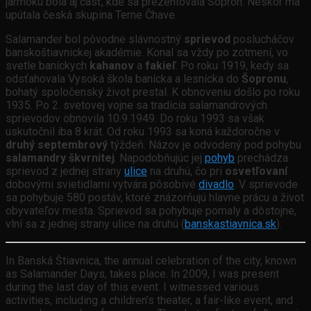
jarmoku bola aj časť, kde sa prezentovala Sopron. Neskôr ma
upútala česká skupina Terne Čhave.
Salamander bol pôvodne slávnostný
sprievod
poslucháčov
banskoštiavnickej akadémie. Konal sa vždy po zotmení, vo
svetle baníckych
kahanov
a
fakieľ
. Po roku 1919, kedy sa
odsťahovala Vysoká škola banícka a lesnícka do
Šopronu
,
bohatý spoločenský život prestal. K obnoveniu došlo po roku
1935. Po 2. svetovej vojne sa tradícia salamandrových
sprievodov obnovila 10.9.1949. Do roku 1993 sa však
uskutočnil iba 8 krát. Od roku 1993 sa koná každoročne v
druhý septembrový
týždeň. Názov je odvodený pod pohybu
salamandry škvrnitej
. Napodobňujúc jej
pohyb
prechádza
sprievod z jednej strany
ulice
na druhú, čo pri
osvetľovaní
dobovými svietidlami vytvára pôsobivé
divadlo
. V sprievode
sa pohybuje 580 postáv, ktoré znázorňujú hlavne prácu a život
obyvateľov mesta. Sprievod sa pohybuje pomaly a dôstojne,
vlní sa z jednej strany ulice na druhú (
banskastiavnica.sk
).
In Banská Štiavnica, the annual celebration of the city, known
as Salamander Days, takes place. In 2009, I was present
during the last day of this event. I witnessed various
activities, including a children’s theater, a fair-like event, and