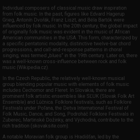
Individual composers of classical music draw inspiration
from folk music. In the past, figures like Edvard Hagerup
Grieg, Antonín Dvořák, Franz Liszt, and Béla Bartók were
influenced by folk music. In the 20th century, the global impact
of originally folk music was evident in the music of African
American communities in the USA. This form, characterized by
a specific pentatonic modality, distinctive twelve-bar chord
progressions, and call-and-response patterns in choral
singing, was termed „blues“ in the 19th century. Later on, there
was a well-known cross-influence between rock and folk
music (Wikipedia.cz).
In the Czech Republic, the relatively well-known musical
group blending popular music with elements of folk music
includes Čechomor and Fleret. In Slovakia, there are
prominent folk artistic ensembles like SĽUK (Slovak Folk Art
Ensemble) and Lúčnica. Folklore festivals, such as Folklore
Festivals under Poľana, the Detva International Festival of
Folk Music, Dance, and Song, Podroháč Folklore Festivals in
Zuberec, Martinské Dožinky, and Východná, contribute to the
rich tradition (skovaksite.com).
A notable Moravian folk group is Hradišťan, led by the