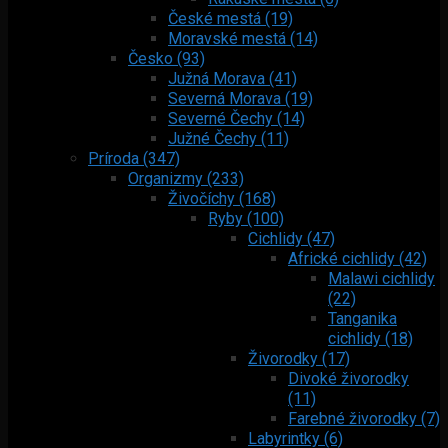
České mestá (19)
Moravské mestá (14)
Česko (93)
Južná Morava (41)
Severná Morava (19)
Severné Čechy (14)
Južné Čechy (11)
Príroda (347)
Organizmy (233)
Živočíchy (168)
Ryby (100)
Cichlidy (47)
Africké cichlidy (42)
Malawi cichlidy
(22)
Tanganika
cichlidy (18)
Živorodky (17)
Divoké živorodky
(11)
Farebné živorodky (7)
Labyrintky (6)