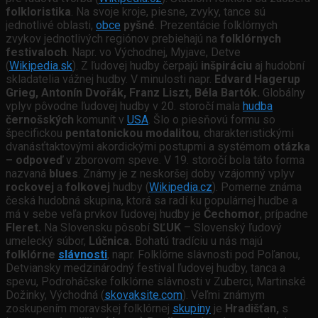
folkloristika
. Na svoje kroje, piesne, zvyky, tance sú
jednotlivé oblasti,
obce
pyšné
. Prezentácie folklórnych
zvykov jednotlivých regiónov prebiehajú na
folklórnych
festivaloch
. Napr. vo Východnej, Myjave, Detve
(
Wikipedia.sk
). Z ľudovej hudby čerpajú
inšpiráciu
aj hudobní
skladatelia vážnej hudby. V minulosti napr.
Edvard Hagerup
Grieg, Antonín Dvořák, Franz Liszt, Béla Bartók.
Globálny
vplyv pôvodne ľudovej hudby v 20. storočí mala
hudba
černošských
komunít v
USA
. Šlo o piesňovú formu so
špecifickou
pentatonickou modalitou
, charakteristickými
dvanásťtaktovými akordickými postupmi a systémom
otázka
– odpoveď
v zborovom speve. V 19. storočí bola táto forma
nazvaná
blues
. Známy je z neskoršej doby vzájomný vplyv
rockovej
a
folkovej
hudby (
Wikipedia.cz
). Pomerne známa
česká hudobná skupina, ktorá sa radí ku populárnej hudbe a
má v sebe veľa prvkov ľudovej hudby je
Čechomor
, prípadne
Fleret.
Na Slovensku pôsobí
SĽUK
– Slovenský ľudový
umelecký súbor,
Lúčnica.
Bohatú tradíciu u nás majú
folklórne
slávnosti
, napr. Folklórne slávnosti pod Poľanou,
Detviansky medzinárodný festival ľudovej hudby, tanca a
spevu, Podroháčske folklórne slávnosti v Zuberci, Martinské
Dožinky, Východná (
skovaksite.com
). Veľmi známym
zoskupením moravskej folklórnej
skupiny
je
Hradišťan,
s