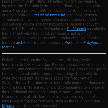
impozantným
Jiřím (Jurou) Pavlicom
, ktorý sa venuje aj
iným žánrom. Pre mňa je doslova médiom, akých svet veľa
nemá. Najmä po roku 2000 sa trochu chvalabohu začali meniť
priority a opäť ožili
tradičné remeslá
,
aspoň na rôznych
jarmokoch, festivaloch, iných kultúrnych a spoločenských
podujatiach. V Nitre sa koná každoročne Jarmok ľudových
remesiel. V Bratislave, v Kežmarku a v
Piešťanoch
sa založila
tradícia festivalov tradičných remesiel, snáď aj v iných
mestách. Mám pocit, že sa začína trochu viac aj opäť vážiť
tradičná
architektúra
v skanzenoch, v
Podbieli
, v
Pribyline
, v
Martine
.
Folklór comes from the English term „folk lore,“ which
translates to folk knowledge. It encompasses verbal, musical,
dramatic, and dance traditions. Folkloric expressions began to
fade with the advent of modern technology. The ability to
write and read text led to less space for folk creation
(Wikipedia.cz). The study of folklore falls under the domain of
folkloristics. Different regions and communities take pride in
their traditional costumes, songs, customs, and dances.
Presentations of folk traditions from various regions often
take place at folklore festivals, such as those in Východná,
Myjava
, and Detva (Wikipedia.sk).