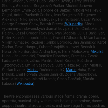
Carlo Goldoni, Victor Hugo, Gordon Byron, Percy Bysshe
Shelley, Alexander Sergejevič Puškin, Michail Jurievič
Lermontov, Emile Zola, Honoré de Balzac, Nikolaj Vasilievič
Gogoľ, Anton Pavlovič Čechov, Ivan Sergejevič Turgenev,
Alexander Nikolajevič Ostrovskij, Henrik Ibsen, Oscar Wilde,
George Bernard Shaw, Bertolt Brecht (
Wikipedia
). Medzi
významných slovenských dramatikov patrí: Ján Chalupka, Ján
Palárik, Jozef Gregor Tajovský, Ivan Stodola, Július Barč-Ivan,
Peter Karvaš, Leopold Lahola, Osvald Záhradník, Milan Lasica,
Viliam Klimáček. Režiséri: Janko Borodáč, Ján Jamnický, Karol
Zachar, Pavol Haspra, Ľubomír Vajdička, Jozef Bednárik.
Herci: Janko Borodáč, Andrej Bagar, Hana Meličková,
Mikuláš
Huba, Ján Jamnický, Františke Dibarbora, František Zvarík,
Ladislav Chudík, Július Pántik, Jozef Kroner, Božidara
Turzonovová, Emília Vášaryová, Juraj Slezáček, Ivan Mistrík,
Štefan Kvietik,
Michal
Dočolomanský,
Martin
Huba, Pavol
Mikulík, Emil Horváth, Dušan Jamrich, Zdena Studenková,
Kamila Magálová, Maroš Kramár, Stano Dančiak, Marián
Labuda (
Wikipedia
).
Theatre encompasses various stage forms: drama, opera,
operetta, musical, play with music, ballet, pantomime, dance,
puppet theatre, shadow theatre, and non-stage forms such as