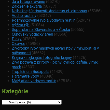
Ja a fotografovanie
(65270)
Založenie akvária
(58737)
Najbežnejší prísavník Ancistrus cf. cirrhosus
(55386)
Vodné rastliny
(53347)
Rozmnožovanie rýb a vodných rastlín
(52954)
Výživa rýb
(51084)
Superstar na Slovensku a v Česku
(50655)
Čunovský vodácky areál
(48668)
Plazy
(47857)
Cicavce
(45986)
Živorodky, ryby mnohých akvaristov v minulosti aj v
súčasnosti
(45662)
Krajina - najkrajšie fotografie krajiny
(44226)
Živá potrava z prírody - blchy: cyklop, dafnia, vírnik,
prach
(43337)
Tropikárium Budapešť
(41439)
Parametre vody
(40840)
Malý atlas vodných rastlín
(37518)
Kategórie
Kategórie