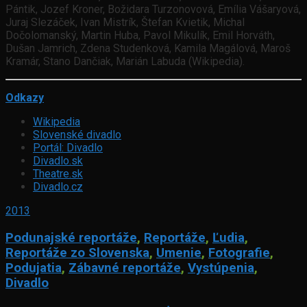
Pántik, Jozef Kroner, Božidara Turzonovová, Emília Vášaryová,
Juraj Slezáček, Ivan Mistrík, Štefan Kvietik, Michal
Dočolomanský, Martin Huba, Pavol Mikulík, Emil Horváth,
Dušan Jamrich, Zdena Studenková, Kamila Magálová, Maroš
Kramár, Stano Dančiak, Marián Labuda (Wikipedia).
Odkazy
Wikipedia
Slovenské divadlo
Portál: Divadlo
Divadlo.sk
Theatre.sk
Divadlo.cz
2013
Podunajské reportáže
,
Reportáže
,
Ľudia
,
Reportáže zo Slovenska
,
Umenie
,
Fotografie
,
Podujatia
,
Zábavné reportáže
,
Vystúpenia
,
Divadlo