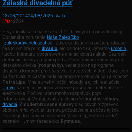
Záleská divadelná púť
13/08/2014
04/08/2026
skala
Hits:
2761
Prvý ročník sa konal v roku 2011, hlavným organizátorom je
Občianske združenie
Naše Zálesíčko
(
zaleskadivadelnaput.sk
). Záleská divadelná púť je podujatie,
na ktorom hrá prím
divadlo
, ale nájdete tu aj výtvarné
umenie
,
hudbu, literatúru, občerstvenie a snáď dobrú náladu. Cez deň
prebiehal hlavný program pod veľkým stanom zameraný na
detského diváka (
rozprávky
), večer bolo na programe
divadlo a
koncert
pre starších a dospelých. V deň, ktorý som
sa festivalu zúčastnil bola na programe ohňová šou a koncert
Petra Lipu
. Mne sa veľmi páčili nápady a aj ich realizácia.
Drevo
, kameň a iný prirodzenejšie pôsobiaci materiál a nie
elektronika. Počúval som mnoho rozprávok popri
fotografovaní. Vystupovali v nich
profesionálne súbory
,
divadlá
.
Zmodernizované úpravy
klasických rozprávok
občas u mňa vyvolali úsmev, počudovanie a občas aj šok.
Zrejme je to správna adaptácia. V známej „Soľ nad zlato“
zaznelo – „mám ťa rada ako
Rytmusa
„.