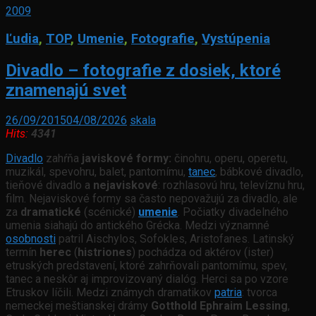
2009
Ľudia
,
TOP
,
Umenie
,
Fotografie
,
Vystúpenia
Divadlo – fotografie z dosiek, ktoré
znamenajú svet
26/09/2015
04/08/2026
skala
Hits:
4341
Divadlo
zahŕňa
javiskové formy:
činohru, operu, operetu,
muzikál, spevohru, balet, pantomímu,
tanec
, bábkové divadlo,
tieňové divadlo a
nejaviskové
: rozhlasovú hru, televíznu hru,
film. Nejaviskové formy sa často nepovažujú za divadlo, ale
za
dramatické
(scénické)
umenie
. Počiatky divadelného
umenia siahajú do antického Grécka. Medzi významné
osobnosti
patril Aischylos, Sofokles, Aristofanes. Latinský
termín
herec
(
histriones
) pochádza od aktérov (ister)
etruských predstavení, ktoré zahrňovali pantomímu, spev,
tanec a neskôr aj improvizovaný dialóg. Herci sa po vzore
Etruskov líčili. Medzi známych dramatikov
patria
: tvorca
nemeckej meštianskej drámy
Gotthold Ephraim Lessing
,