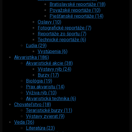
Bratislavské reportáže (18)
Považské reportáže (10)
Piešťanské reportáže (14)
Oslavy (10)
Fotografické reportáže (7)
Reportáže zo športu (7)
Technické reportáže (6)
Ľudia (29)
Vystúpenia (6)
Akvaristika (186)
Akvaristické akcie (38)
Výstavy rýb (24)
Burzy (17)
Biológia (19)
Prax akvaristu (14)
Výživa rýb (10)
Akvaristická technika (6)
Chovateľstvo (18)
Teraristické burzy (11)
Výstavy zvierat (9)
Veda (36)
Literatúra (23)