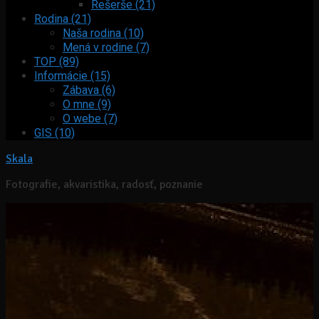
Rešerše (21)
Rodina (21)
Naša rodina (10)
Mená v rodine (7)
TOP (89)
Informácie (15)
Zábava (6)
O mne (9)
O webe (7)
GIS (10)
Skala
Fotografie, akvaristika, radosť, poznanie