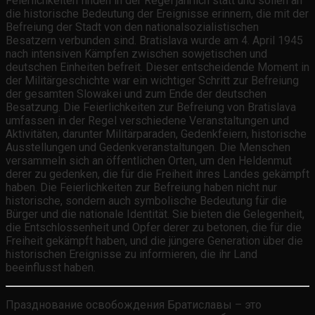
Feierlichkeiten finden in der Regel jährlich statt und sollen an
die historische Bedeutung der Ereignisse erinnern, die mit der
Befreiung der Stadt von den nationalsozialistischen
Besatzern verbunden sind. Bratislava wurde am 4. April 1945
nach intensiven Kämpfen zwischen sowjetischen und
deutschen Einheiten befreit. Dieser entscheidende Moment in
der Militärgeschichte war ein wichtiger Schritt zur Befreiung
der gesamten Slowakei und zum Ende der deutschen
Besatzung. Die Feierlichkeiten zur Befreiung von Bratislava
umfassen in der Regel verschiedene Veranstaltungen und
Aktivitäten, darunter Militärparaden, Gedenkfeiern, historische
Ausstellungen und Gedenkveranstaltungen. Die Menschen
versammeln sich an öffentlichen Orten, um den Heldenmut
derer zu gedenken, die für die Freiheit ihres Landes gekämpft
haben. Die Feierlichkeiten zur Befreiung haben nicht nur
historische, sondern auch symbolische Bedeutung für die
Bürger und die nationale Identität. Sie bieten die Gelegenheit,
die Entschlossenheit und Opfer derer zu betonen, die für die
Freiheit gekämpft haben, und die jüngere Generation über die
historischen Ereignisse zu informieren, die ihr Land
beeinflusst haben.
Празднование освобождения Братиславы – это