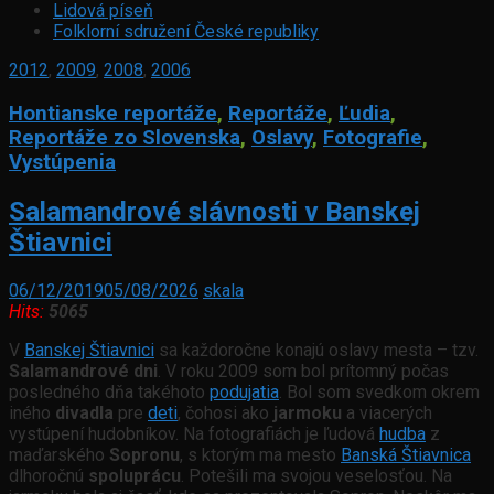
Lidová píseň
Folklorní sdružení České republiky
2012
,
2009
,
2008
,
2006
Hontianske reportáže
,
Reportáže
,
Ľudia
,
Reportáže zo Slovenska
,
Oslavy
,
Fotografie
,
Vystúpenia
Salamandrové slávnosti v Banskej
Štiavnici
06/12/2019
05/08/2026
skala
Hits:
5065
V
Banskej Štiavnici
sa každoročne konajú oslavy mesta – tzv.
Salamandrové dni
. V roku 2009 som bol prítomný počas
posledného dňa takéhoto
podujatia
. Bol som svedkom okrem
iného
divadla
pre
deti
, čohosi ako
jarmoku
a viacerých
vystúpení hudobníkov. Na fotografiách je ľudová
hudba
z
maďarského
Sopronu
, s ktorým ma mesto
Banská Štiavnica
dlhoročnú
spoluprácu
. Potešili ma svojou veselosťou. Na