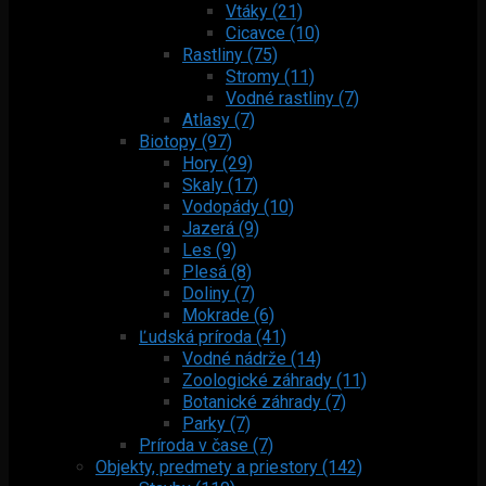
Vtáky (21)
Cicavce (10)
Rastliny (75)
Stromy (11)
Vodné rastliny (7)
Atlasy (7)
Biotopy (97)
Hory (29)
Skaly (17)
Vodopády (10)
Jazerá (9)
Les (9)
Plesá (8)
Doliny (7)
Mokrade (6)
Ľudská príroda (41)
Vodné nádrže (14)
Zoologické záhrady (11)
Botanické záhrady (7)
Parky (7)
Príroda v čase (7)
Objekty, predmety a priestory (142)