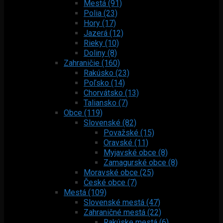
Mestá (91)
Polia (23)
Hory (17)
Jazerá (12)
Rieky (10)
Doliny (8)
Zahraničie (160)
Rakúsko (23)
Poľsko (14)
Chorvátsko (13)
Taliansko (7)
Obce (119)
Slovenské (82)
Považské (15)
Oravské (11)
Myjavské obce (8)
Zamagurské obce (8)
Moravské obce (25)
České obce (7)
Mestá (109)
Slovenské mestá (47)
Zahraničné mestá (22)
Rakúske mestá (6)