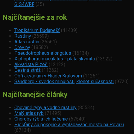
GIS4WRF
(35)
Najčítanejšie za rok
Tropikárium Budapešť
(41439)
Rastliny
(26599)
Atlas rastlín
(26561)
Dreviny
(18582)
Pseudotropheus elongatus
(16134)
Xiphophorus maculatus - plata škvrnitá
(13922)
Akvarista Plzeň
(12122)
Čestná stráž
(11262)
Obří akvárium v Hradci Královom
(11251)
Sandberg - svedok minulosti, klenot súčasnosti
(9720)
Najčítanejšie články
Chované ryby a vodné rastliny
(85534)
Malý atlas rýb
(71495)
Choroby rýb a ich liečenie
(67540)
Piešťany sú pokojné a vyhľadávané mesto na Považí
(67134)