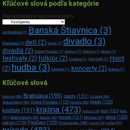
Kľúčové slová podľa kategórie
Najpoužívanejšie tagy pre kategóriu:
Banská Štiavnica
(3)
architektúra
(1)
divadlo
(3)
deti
(2)
Bratislava
(1)
Devín
(1)
divadlá
(2)
Dolné Považie
(1)
domov
(1)
dravce
(1)
drevo
(1)
festivaly
(2)
folklór
(2)
Hont
fontány
(1)
fotografi
(1)
hudba
(3)
(2)
koncerty
(2)
kamene
(1)
krajina
(1)
Kľúčové slová
Bratislava
(195)
cesty
(151)
biotopy
(85)
cichlidy
(86)
hrady
(125)
Dolné Považie
(112)
dokumenty
(96)
história
(82)
krajina
(473)
kostoly
(191)
lesy
(102)
línie
kultúra
(74)
obce
(135)
mestá
(121)
(91)
Morava
(91)
Malé Karpaty
(86)
Martin
(80)
Piešťany
(133)
odrazy
(110)
Podunajsko
(98)
polia
(91)
pohyb
(74)