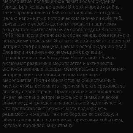
мероприятие, посвященное памяти освобождения
города Братислава во время Второй мировой войны.
Такие празднования обычно проводятся ежегодно с
целью напомнить о историческом значении событий,
связанных с освобождением города от нацистских
оккупантов. Братислава была освобождена 4 апреля
1945 года после интенсивных боев между советскими и
немецкими войсками. Этот ключевой момент в военной
истории стал решающим шагом к освобождению всей
Словакии и окончанию немецкой оккупации.
Празднования освобождения Братиславы обычно
включают различные мероприятия и активности,
включая военные парады, мемориальные церемонии,
исторические выставки и вспомогательные
мероприятия. Люди собираются на общественных
местах, чтобы вспомнить героизм тех, кто сражался за
свободу своей страны. Празднование освобождения
имеет не только историческое, но и символическое
значение для граждан и национальной идентичности.
Это предоставляет возможность подчеркнуть
решимость и жертвы тех, кто боролся за свободу, и
обучить молодое поколение историческим событиям,
которые повлияли на их страну.