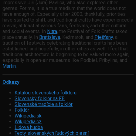
impressive Jiří (Jura) Pavlica, who also explores other
genres. For me, it is a true medium that the world does not
have enough of. Especially after 2000, thankfully, priorities
have started to shift, and traditional crafts have experienced a
revival, at least at various fairs, festivals, and other cultural
and social events. In
Nitra
, the Festival of Folk Crafts takes
place annually. In
Bratislava
, Kežmarok, and
Piešťany
, a
tradition of festivals celebrating traditional crafts has been
established, and hopefully, in other cities as well. I feel that
traditional architecture is beginning to be valued more again,
especially in open-air museums like Podbiel, Pribylina, and
Martin
.
Odkazy
Katalóg slovenského folklóru
Slovenský folklór na FB
Slovenské tradície a folklór
Folklór
Wikipedia.sk
Wikipedia.cz
Lidová hudba
Texty slovenských ľudových piesní