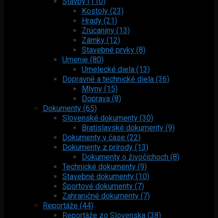
Stavby (110)
Kostoly (23)
Hrady (21)
Zrúcaniny (13)
Zámky (12)
Stavebné prvky (8)
Umenie (80)
Umelecké diela (13)
Dopravné a technické diela (36)
Mlyny (15)
Doprava (8)
Dokumenty (65)
Slovenské dokumenty (30)
Bratislavské dokumenty (9)
Dokumenty v čase (22)
Dokumenty z prírody (13)
Dokumenty o živočíchoch (8)
Technické dokumenty (9)
Stavebné dokumenty (10)
Športové dokumenty (7)
Zahraničné dokumenty (7)
Reportáže (44)
Reportáže zo Slovenska (38)