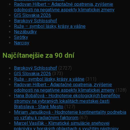
Radovan Hilbert – Adaptačné opatrenia, zvýšenie
odolnosti na negatívne aspekty klimatickej zmeny
GIS Slovakia 2026
Barokový Schlosshof
Ruže – symbol lásky, krásy a vášne
Nezábudky
Sirôtky
Narcisy
Najčítanejšie za 90 dní
Barokový Schlosshof
(2727)
GIS Slovakia 2026
(373)
Ruže - symbol lásky, krásy a vášne
(311)
Radovan Hilbert - Adaptačné opatrenia, zvýšenie
odolnosti na negatívne aspekty klimatickej zmeny
(128)
Hana Bobáľová - Hodnotenie ekologických benefitov
stromov na vybraných lokalitách mestskej časti
Bratislava - Staré Mesto
(127)
Miriam Janušková - Hodnotenie kontinentality podnebia
vo vzťahu k radiačným faktorom
(67)
Marcel Vasiľák - Klimatické simulácie snehovej
pokrývky v horských oblastiach s využitím nástrojov