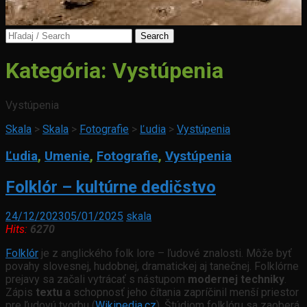
Search
for:
Kategória:
Vystúpenia
Vystúpenia
Skala
>
Skala
>
Fotografie
>
Ľudia
>
Vystúpenia
Ľudia
,
Umenie
,
Fotografie
,
Vystúpenia
Folklór – kultúrne dedičstvo
24/12/2023
05/01/2025
skala
Hits:
6270
Folklór
je z anglického folk lore – ľudové znalosti. Môže byť
povahy slovesnej, hudobnej, dramatickej aj tanečnej. Folklórne
prejavy sa začali vytrácať s nástupom
modernej techniky
.
Zápis
textu
a schopnosť jeho čítania zapríčinil menší priestor
pre ľudovú tvorbu (
Wikipedia.cz
). Štúdiom folklóru sa zaoberá