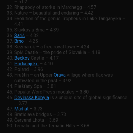
– 5.02
Rhapsody of storks in Marchegg – 4.57
Nature – beautiful and enduring – 4.42
Evolution of the genus Tropheus in Lake Tanganyika –
4.41
Slavkov u Brna – 4.39
Šariš
– 4.32
Brno
– 4.25
Kežmarok – a free royal town – 4.24
Spiš Castle – the pride of Slovakia – 4.18
Beckov
Castle – 4.17
Podunajsko
– 4.10
Poland – 3.96
Hruštín – an Upper
Orava
village where flax was
cultivated in the past – 3.92
Piešťany Spa – 3.81
Popular WordPress modules – 3.80
Devínska Kobyla
is a unique site of global significance
– 3.77
Marhát
– 3.73
Bratislava bridges – 3.73
Červená Lhota – 3.69
Tematín and the Tematín Hills – 3.68