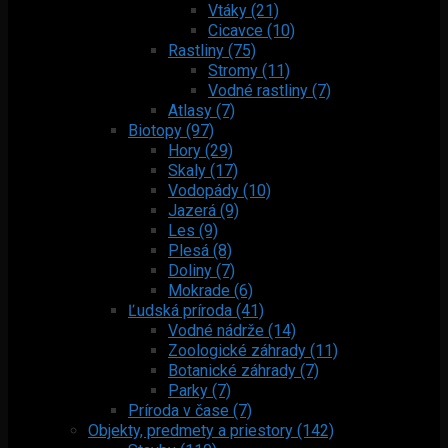
Vtáky (21)
Cicavce (10)
Rastliny (75)
Stromy (11)
Vodné rastliny (7)
Atlasy (7)
Biotopy (97)
Hory (29)
Skaly (17)
Vodopády (10)
Jazerá (9)
Les (9)
Plesá (8)
Doliny (7)
Mokrade (6)
Ľudská príroda (41)
Vodné nádrže (14)
Zoologické záhrady (11)
Botanické záhrady (7)
Parky (7)
Príroda v čase (7)
Objekty, predmety a priestory (142)