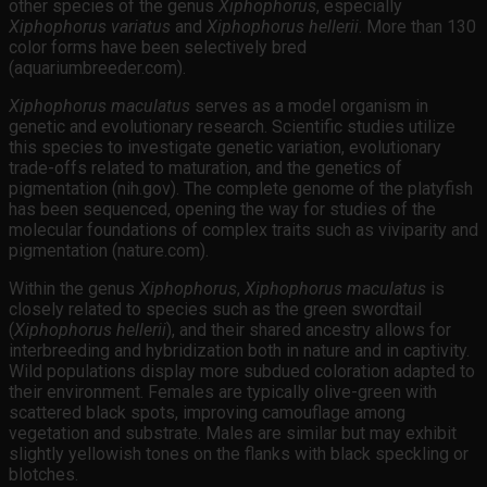
other species of the genus
Xiphophorus
, especially
Xiphophorus variatus
and
Xiphophorus hellerii
. More than 130
color forms have been selectively bred
(aquariumbreeder.com).
Xiphophorus maculatus
serves as a model organism in
genetic and evolutionary research. Scientific studies utilize
this species to investigate genetic variation, evolutionary
trade-offs related to maturation, and the genetics of
pigmentation (nih.gov). The complete genome of the platyfish
has been sequenced, opening the way for studies of the
molecular foundations of complex traits such as viviparity and
pigmentation (nature.com).
Within the genus
Xiphophorus
,
Xiphophorus maculatus
is
closely related to species such as the green swordtail
(
Xiphophorus hellerii
), and their shared ancestry allows for
interbreeding and hybridization both in nature and in captivity.
Wild populations display more subdued coloration adapted to
their environment. Females are typically olive-green with
scattered black spots, improving camouflage among
vegetation and substrate. Males are similar but may exhibit
slightly yellowish tones on the flanks with black speckling or
blotches.