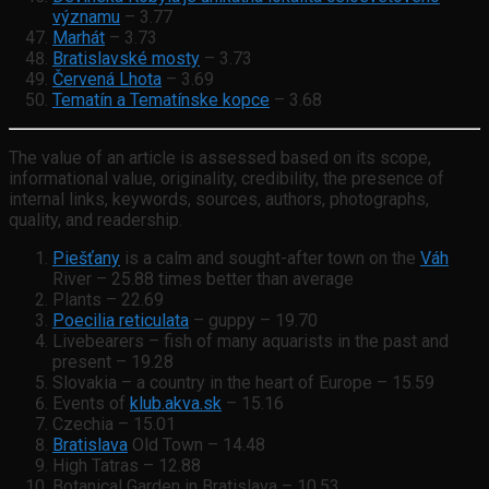
významu
– 3.77
Marhát
– 3.73
Bratislavské mosty
– 3.73
Červená Lhota
– 3.69
Tematín a Tematínske kopce
– 3.68
The value of an article is assessed based on its scope,
informational value, originality, credibility, the presence of
internal links, keywords, sources, authors, photographs,
quality, and readership.
Piešťany
is a calm and sought-after town on the
Váh
River – 25.88 times better than average
Plants – 22.69
Poecilia reticulata
– guppy – 19.70
Livebearers – fish of many aquarists in the past and
present – 19.28
Slovakia – a country in the heart of Europe – 15.59
Events of
klub.akva.sk
– 15.16
Czechia – 15.01
Bratislava
Old Town – 14.48
High Tatras – 12.88
Botanical Garden in Bratislava – 10.53