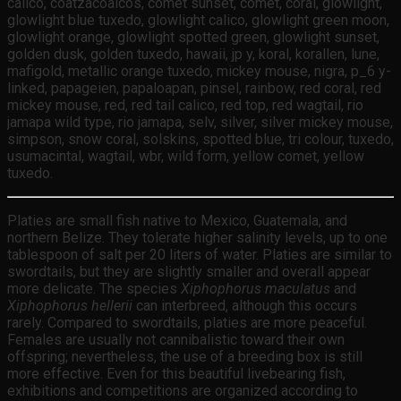
calico, coatzacoalcos, comet sunset, comet, coral, glowlight,
glowlight blue tuxedo, glowlight calico, glowlight green moon,
glowlight orange, glowlight spotted green, glowlight sunset,
golden dusk, golden tuxedo, hawaii, jp y, koral, korallen, lune,
mafigold, metallic orange tuxedo, mickey mouse, nigra, p_6 y-
linked, papageien, papaloapan, pinsel, rainbow, red coral, red
mickey mouse, red, red tail calico, red top, red wagtail, rio
jamapa wild type, rio jamapa, selv, silver, silver mickey mouse,
simpson, snow coral, solskins, spotted blue, tri colour, tuxedo,
usumacintal, wagtail, wbr, wild form, yellow comet, yellow
tuxedo.
Platies are small fish native to Mexico, Guatemala, and
northern Belize. They tolerate higher salinity levels, up to one
tablespoon of salt per 20 liters of water. Platies are similar to
swordtails, but they are slightly smaller and overall appear
more delicate. The species
Xiphophorus maculatus
and
Xiphophorus hellerii
can interbreed, although this occurs
rarely. Compared to swordtails, platies are more peaceful.
Females are usually not cannibalistic toward their own
offspring; nevertheless, the use of a breeding box is still
more effective. Even for this beautiful livebearing fish,
exhibitions and competitions are organized according to