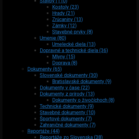
Stavby (110)
Kostoly (23)
Hrady (21)
Zrúcaniny (13)
Zámky (12)
Stavebné prvky (8)
Umenie (80)
Umelecké diela (13)
Dopravné a technické diela (36)
Mlyny (15)
Doprava (8)
Dokumenty (65)
Slovenské dokumenty (30)
Bratislavské dokumenty (9)
Dokumenty v čase (22)
Dokumenty z prírody (13)
Dokumenty o živočíchoch (8)
Technické dokumenty (9)
Stavebné dokumenty (10)
Športové dokumenty (7)
Zahraničné dokumenty (7)
Reportáže (44)
Reportáže zo Slovenska (38)