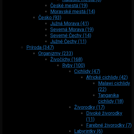
České mestá (19)
Moravské mestá (14)
Česko (93)
Južná Morava (41)
Severná Morava (19)
Severné Čechy (14)
Južné Čechy (11)
Príroda (347)
Organizmy (233)
Živočíchy (168)
Ryby (100)
Cichlidy (47)
Africké cichlidy (42)
Malawi cichlidy
(22)
Tanganika
cichlidy (18)
Živorodky (17)
Divoké živorodky
(11)
Farebné živorodky (7)
Labyrintky (6)