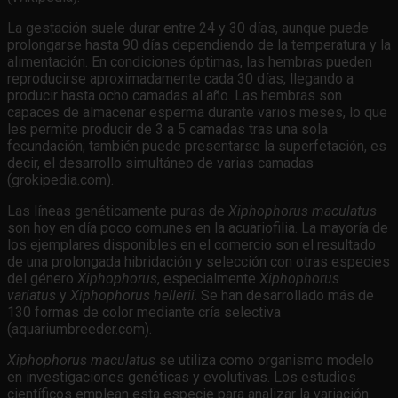
La gestación suele durar entre 24 y 30 días, aunque puede
prolongarse hasta 90 días dependiendo de la temperatura y la
alimentación. En condiciones óptimas, las hembras pueden
reproducirse aproximadamente cada 30 días, llegando a
producir hasta ocho camadas al año. Las hembras son
capaces de almacenar esperma durante varios meses, lo que
les permite producir de 3 a 5 camadas tras una sola
fecundación; también puede presentarse la superfetación, es
decir, el desarrollo simultáneo de varias camadas
(grokipedia.com).
Las líneas genéticamente puras de
Xiphophorus maculatus
son hoy en día poco comunes en la acuariofilia. La mayoría de
los ejemplares disponibles en el comercio son el resultado
de una prolongada hibridación y selección con otras especies
del género
Xiphophorus
, especialmente
Xiphophorus
variatus
y
Xiphophorus hellerii
. Se han desarrollado más de
130 formas de color mediante cría selectiva
(aquariumbreeder.com).
Xiphophorus maculatus
se utiliza como organismo modelo
en investigaciones genéticas y evolutivas. Los estudios
científicos emplean esta especie para analizar la variación