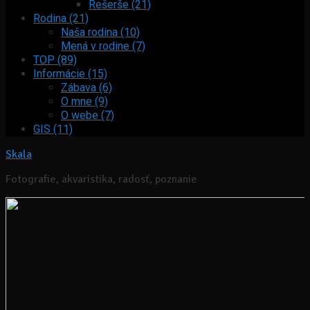
Rešerše (21)
Rodina (21)
Naša rodina (10)
Mená v rodine (7)
TOP (89)
Informácie (15)
Zábava (6)
O mne (9)
O webe (7)
GIS (11)
Skala
Fotografie, akvaristika, radosť, poznanie