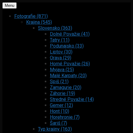
Menu
Fotografie (871)
Krajina (545)
Slovensko (363)
Dolné Považie (41)
Tatry (11)
Podunajsko (33)
Liptov (30)
Orava (29)
Horné Považie (26)
Myjava (25)
Malé Karpaty (20)
Spiš (21)
Zamagurie (20)
Záhorie (19)
Stredné Považie (14)
Gemer (12)
Hont (10)
Horehronie (7)
Šariš (7)
Typ krajiny (163)