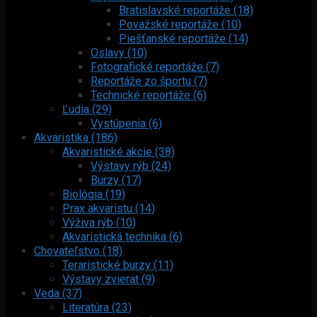
Bratislavské reportáže (18)
Považské reportáže (10)
Piešťanské reportáže (14)
Oslavy (10)
Fotografické reportáže (7)
Reportáže zo športu (7)
Technické reportáže (6)
Ľudia (29)
Vystúpenia (6)
Akvaristika (186)
Akvaristické akcie (38)
Výstavy rýb (24)
Burzy (17)
Biológia (19)
Prax akvaristu (14)
Výživa rýb (10)
Akvaristická technika (6)
Chovateľstvo (18)
Teraristické burzy (11)
Výstavy zvierat (9)
Veda (37)
Literatúra (23)