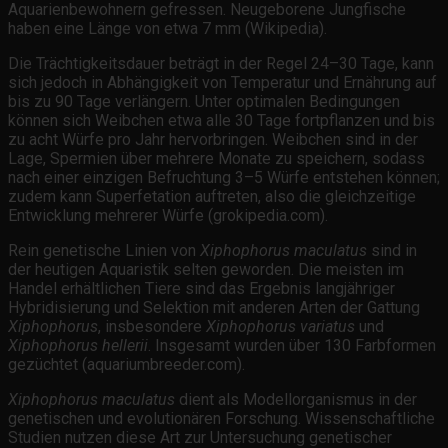
Aquarienbewohnern gefressen. Neugeborene Jungfische
haben eine Länge von etwa 7 mm (Wikipedia).
Die Trächtigkeitsdauer beträgt in der Regel 24–30 Tage, kann
sich jedoch in Abhängigkeit von Temperatur und Ernährung auf
bis zu 90 Tage verlängern. Unter optimalen Bedingungen
können sich Weibchen etwa alle 30 Tage fortpflanzen und bis
zu acht Würfe pro Jahr hervorbringen. Weibchen sind in der
Lage, Spermien über mehrere Monate zu speichern, sodass
nach einer einzigen Befruchtung 3–5 Würfe entstehen können;
zudem kann Superfetation auftreten, also die gleichzeitige
Entwicklung mehrerer Würfe (grokipedia.com).
Rein genetische Linien von
Xiphophorus maculatus
sind in
der heutigen Aquaristik selten geworden. Die meisten im
Handel erhältlichen Tiere sind das Ergebnis langjähriger
Hybridisierung und Selektion mit anderen Arten der Gattung
Xiphophorus
, insbesondere
Xiphophorus variatus
und
Xiphophorus hellerii
. Insgesamt wurden über 130 Farbformen
gezüchtet (aquariumbreeder.com).
Xiphophorus maculatus
dient als Modellorganismus in der
genetischen und evolutionären Forschung. Wissenschaftliche
Studien nutzen diese Art zur Untersuchung genetischer