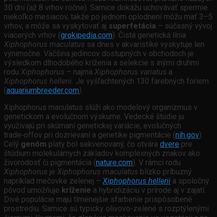
30 dní (až 8 vrhov ročne). Samice dokážu uchovávať spermie
niekoľko mesiacov, takže po jednom oplodnení môžu mať 3–5
vrhov, a môže sa vyskytovať aj
superfetácia
– súčasný vývoj
viacerých vrhov (
grokipedia.com
).
Č
istá genetická línia
Xiphophorus maculatus
sa dnes v akvaristike vyskytuje len
výnimočne. Väčšina jedincov dostupných v obchodoch je
výsledkom dlhodobého kríženia a selekcie s inými druhmi
rodu
Xiphophorus
– najmä
Xiphophorus variatus
a
Xiphophorus
hellerii.
Je vyšľachtených 130 farebných foriem
(
aquariumbreeder.com
)
.
Xiphophorus maculatus slúži ako modelový organizmus v
genetickom a evolučnom výskume. Vedecké štúdie ju
využívajú pri skúmaní genetickej variácie, evolučných
trade‑offov pri dozrievaní a genetike pigmentácie (
nih.gov
).
Celý
genóm
platy bol sekvenovaný, čo otvára
dvere
pre
štúdium molekulárnych základov komplexných znakov ako
živorodosť či pigmentácia (
nature.com
). V rámci rodu
Xiphophorus
je
Xiphophorus
maculatus
blízko príbuzný
napríklad mečovke zelenej –
Xiphophorus hellerii
a spoločný
pôvod umožňuje
kríženie
a hybridizáciu v prírode aj v zajatí.
Divé populácie majú tlmenejšie sfarbenie prispôsobené
prostrediu. Samice sú typicky olivovo-zelené s rozptýlenými