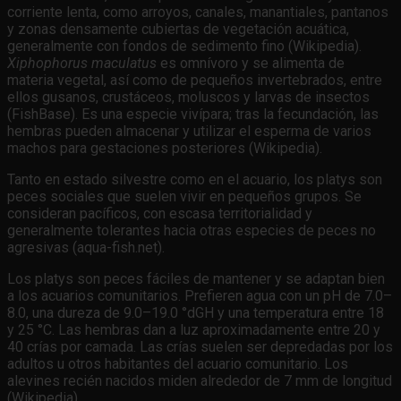
corriente lenta, como arroyos, canales, manantiales, pantanos
y zonas densamente cubiertas de vegetación acuática,
generalmente con fondos de sedimento fino (Wikipedia).
Xiphophorus maculatus
es omnívoro y se alimenta de
materia vegetal, así como de pequeños invertebrados, entre
ellos gusanos, crustáceos, moluscos y larvas de insectos
(FishBase). Es una especie vivípara; tras la fecundación, las
hembras pueden almacenar y utilizar el esperma de varios
machos para gestaciones posteriores (Wikipedia).
Tanto en estado silvestre como en el acuario, los platys son
peces sociales que suelen vivir en pequeños grupos. Se
consideran pacíficos, con escasa territorialidad y
generalmente tolerantes hacia otras especies de peces no
agresivas (aqua-fish.net).
Los platys son peces fáciles de mantener y se adaptan bien
a los acuarios comunitarios. Prefieren agua con un pH de 7.0–
8.0, una dureza de 9.0–19.0 °dGH y una temperatura entre 18
y 25 °C. Las hembras dan a luz aproximadamente entre 20 y
40 crías por camada. Las crías suelen ser depredadas por los
adultos u otros habitantes del acuario comunitario. Los
alevines recién nacidos miden alrededor de 7 mm de longitud
(Wikipedia).