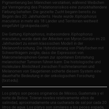
Pigmentierung bei Männchen verstärken, während Weibchen
zur Verringerung des Prädationsrisikos eine zurückhaltendere
Färbung behalten. Die gezielte Zucht begann bereits zu
Beginn des 20. Jahrhunderts. Heute wurde
Xiphophorus
maculatus
in mehr als 18 Länder und Territorien weltweit
eingeführt (grokipedia.com).
Die Gattung
Xiphophorus
, insbesondere
Xiphophorus
maculatus
, wurde dank der Arbeiten von Myron Gordon im 20.
Jahrhundert zu einem klassischen Modell in der
Melanomforschung. Die Hybridisierung von Platyfischen mit
Schwertträgern zeigte, dass die Expression von
Makromelanophoren-Genen zur spontanen Entstehung
melanotischer Tumoren führen kann. Die histologische und
molekulare Ähnlichkeit zwischen Fischmelanomen und
Melanomen von Säugetieren sicherte diesem System eine
dauerhafte Bedeutung in der onkologischen Forschung
(txst.edu).
Los platys son peces originarios de México, Guatemala y el
norte de Belice. Toleran niveles relativamente altos de
salinidad, aproximadamente una cucharada de sal por cada 20
litros de agua. Los platys son similares a los peces espada,