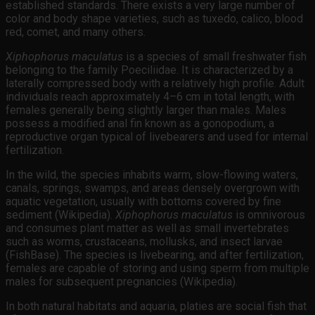
established standards. There exists a very large number of
color and body shape varieties, such as tuxedo, calico, blood
red, comet, and many others.
Xiphophorus maculatus
is a species of small freshwater fish
belonging to the family Poeciliidae. It is characterized by a
laterally compressed body with a relatively high profile. Adult
individuals reach approximately 4–6 cm in total length, with
females generally being slightly larger than males. Males
possess a modified anal fin known as a gonopodium, a
reproductive organ typical of livebearers and used for internal
fertilization.
In the wild, the species inhabits warm, slow-flowing waters,
canals, springs, swamps, and areas densely overgrown with
aquatic vegetation, usually with bottoms covered by fine
sediment (Wikipedia).
Xiphophorus maculatus
is omnivorous
and consumes plant matter as well as small invertebrates
such as worms, crustaceans, mollusks, and insect larvae
(FishBase). The species is livebearing, and after fertilization,
females are capable of storing and using sperm from multiple
males for subsequent pregnancies (Wikipedia).
In both natural habitats and aquaria, platies are social fish that