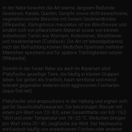
In der Natur bewohnt die Art warme, langsam fließende
Gewässer, Kanäle, Quellen, Sümpfe sowie dicht bewachsene,
vegetationsreiche Bereiche mit feinem Sedimentboden
(Wikipedia).
Xiphophorus maculatus
ist ein Allesfresser und
ernährt sich von pflanzlichem Material sowie von kleinen
wirbellosen Tieren wie Würmern, Krebstieren, Weichtieren
und Insektenlarven (FishBase). Die Art ist lebendgebärend;
nach der Befruchtung können Weibchen Spermien mehrerer
Männchen speichern und für spätere Trächtigkeiten nutzen
(Wikipedia).
Sowohl in der freien Natur als auch im Aquarium sind
Platyfische gesellige Tiere, die häufig in kleinen Gruppen
leben. Sie gelten als friedlich, kaum territorial und meist
tolerant gegenüber anderen nicht aggressiven Fischarten
(aqua-fish.net).
Platyfische sind anspruchslos in der Haltung und eignen sich
gut für Gesellschaftsaquarien. Sie bevorzugen Wasser mit
einem pH-Wert von 7,0–8,0, einer Gesamthärte von 9,0–19,0
°dGH und einer Temperatur von 18–25 °C. Weibchen bringen
pro Wurf etwa 20–40 Jungfische zur Welt. Der Nachwuchs
wird jedoch häufig von erwachsenen Fischen oder anderen