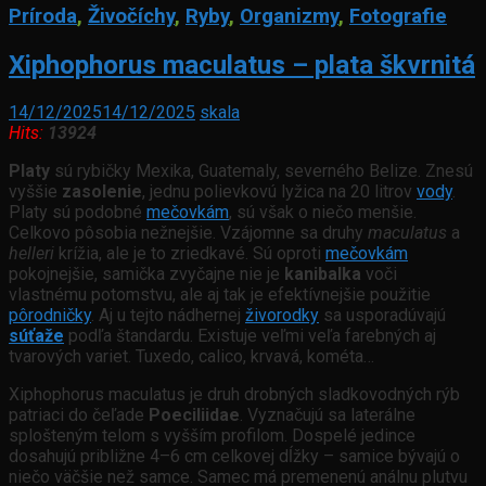
Príroda
,
Živočíchy
,
Ryby
,
Organizmy
,
Fotografie
Xiphophorus maculatus – plata škvrnitá
14/12/2025
14/12/2025
skala
Hits:
13924
Platy
sú rybičky Mexika, Guatemaly, severného Belize. Znesú
vyššie
zasolenie
, jednu polievkovú lyžica na 20 litrov
vody
.
Platy sú podobné
mečovkám
, sú však o niečo menšie.
Celkovo pôsobia nežnejšie. Vzájomne sa druhy
maculatus
a
helleri
krížia, ale je to zriedkavé. Sú oproti
mečovkám
pokojnejšie, samička zvyčajne nie je
kanibalka
voči
vlastnému potomstvu, ale aj tak je efektívnejšie použitie
pôrodničky
. Aj u tejto nádhernej
živorodky
sa usporadúvajú
súťaže
podľa štandardu. Existuje veľmi veľa farebných aj
tvarových variet. Tuxedo, calico, krvavá, kométa…
Xiphophorus maculatus je druh drobných sladkovodných rýb
patriaci do čeľade
Poeciliidae
. Vyznačujú sa
laterálne
splošteným telom s vyšším profilom. Dospelé jedince
dosahujú približne 4–6 cm celkovej dĺžky – samice bývajú o
niečo väčšie než samce
.
Samec má premenenú análnu plutvu