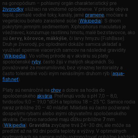
na gonopódium – pohlavný orgán charakteristický pre
živorodky
slúžiaci na vnútorné oplodnenie
.
V prírode obýva
teplé, pomalé vodné toky, kanály, jarné
pramene
, močiare a
vegetáciou bohato zarastené súše (
Wikipedia
). S d
nom
pokrytým jemným sedimentom
.
Xiphophorus maculatus je
všežravec, konzumuje rastlinnú hmotu, malé bezstavovce, ako
sú
červy, kôrovce, mäkkýše
, či larvy hmyzu (FishBase
).
Druh je živorodý, po oplodnení dokáže samica ukladať a
využívať spermie viacerých samcov na následné gravidity
(
Wikipedia
). Vo voľnej prírode aj v akváriu sú platy
spoločenské
ryby
, často žijú v malých skupinách. Sú
považované za mierumilovné, bez výraznej teritoriality a
často tolerantné voči iným nenásilným druhom rýb (
aqua-
fish.net
).
Platy sú nenáročné na
chov
a dobre sa hodia do
spoločenského
akvária
. Preferujú vodu s pH 7,0 – 8,0,
tvrdosťou 9,0 – 19,0 °dGH a teplotou 18 – 25 °C. Samice rodia
naraz približne 20 – 40 mláďat. Mláďatá sú často požierané
dospelými rybami alebo inými obyvateľmi spoločenského
akvária. Čerstvo narodené majú dĺžku približne
7
mm
(
Wikipedia
).
Gravidita
zvyčajne trvá 24–30 dní, ale môže sa
predĺžiť až na 90 dní podľa teploty a výživy. V optimálnych
podmienkach sa samice môžu rozmnožovať približne každých