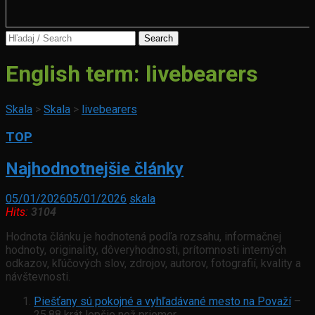
Search
for:
English term:
livebearers
Skala
>
Skala
>
livebearers
TOP
Najhodnotnejšie články
05/01/2026
05/01/2026
skala
Hits:
3104
Hodnota článku je hodnotená podľa rozsahu, informačnej
hodnoty, originality, dôveryhodnosti, prítomnosti interných
odkazov, kľúčových slov, zdrojov, autorov, fotografií, kvality a
návštevnosti.
Piešťany sú pokojné a vyhľadávané mesto na Považí
–
25.88 krát lepšie než priemer