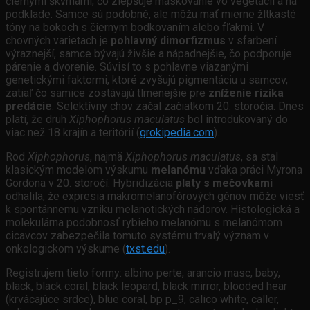
čiernymi škvrnami, čo zlepšuje maskovanie vo vegetácii a na
podklade. Samce sú podobné, ale môžu mať mierne žltkasté
tóny na bokoch s čiernym bodkovaním alebo fľakmi. V
chovných varietach je
pohlavný dimorfizmus
v sfarbení
výraznejší, samce bývajú živšie a nápadnejšie, čo podporuje
párenie a dvorenie. Súvisí to s pohlavne viazanými
genetickými faktormi, ktoré zvyšujú pigmentáciu u samcov,
zatiaľ čo samice zostávajú tlmenejšie pre
zníženie rizika
predácie
. Selektívny chov začal začiatkom 20. storočia. Dnes
platí, že druh
Xiphophorus maculatus
bol introdukovaný do
viac než 18 krajín a teritórií (
grokipedia.com
).
Rod
Xiphophorus
, najmä
Xiphophorus maculatus
, sa stal
klasickým modelom výskumu
melanómu
vďaka práci Myrona
Gordona v 20. storočí. Hybridizácia
platy s mečovkami
odhalila, že expresia makromelanofórových génov môže viesť
k spontánnemu vzniku melanotických nádorov. Histologická a
molekulárna podobnosť rybieho melanómu s melanómom
cicavcov zabezpečila tomuto systému trvalý význam v
onkologickom výskume (
txst.edu
).
Registrujem tieto formy: albino perte, arancio masc, baby,
black, black coral, black leopard, black mirror, blooded hear
(krvácajúce srdce), blue coral, bp p_9, calico white, caller,