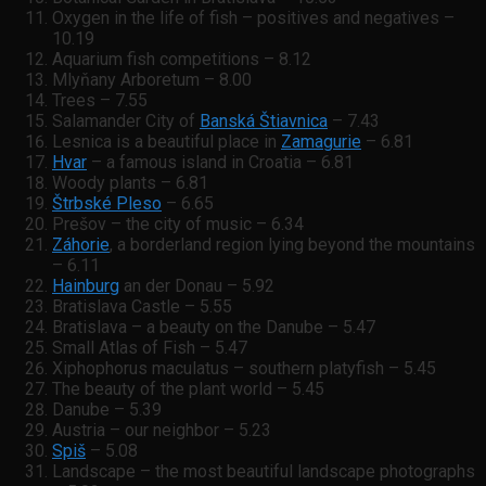
Oxygen in the life of fish – positives and negatives –
10.19
Aquarium fish competitions – 8.12
Mlyňany Arboretum – 8.00
Trees – 7.55
Salamander City of
Banská Štiavnica
– 7.43
Lesnica is a beautiful place in
Zamagurie
– 6.81
Hvar
– a famous island in Croatia – 6.81
Woody plants – 6.81
Štrbské Pleso
– 6.65
Prešov – the city of music – 6.34
Záhorie
, a borderland region lying beyond the mountains
– 6.11
Hainburg
an der Donau – 5.92
Bratislava Castle – 5.55
Bratislava – a beauty on the Danube – 5.47
Small Atlas of Fish – 5.47
Xiphophorus maculatus – southern platyfish – 5.45
The beauty of the plant world – 5.45
Danube – 5.39
Austria – our neighbor – 5.23
Spiš
– 5.08
Landscape – the most beautiful landscape photographs