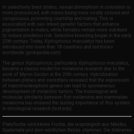
In selectively bred strains, sexual dimorphism in coloration is
more pronounced, with males being more vividly colored and
conspicuous, promoting courtship and mating. This is
associated with sex-linked genetic factors that enhance
pigmentation in males, while females remain more subdued
to reduce predation risk. Selective breeding began in the early
20th century. Today,
Xiphophorus maculatus
has been
introduced into more than 18 countries and territories
worldwide (grokipedia.com).
The genus
Xiphophorus
, particularly
Xiphophorus maculatus
,
became a classic model for melanoma research due to the
work of Myron Gordon in the 20th century. Hybridization
between platies and swordtails revealed that the expression
of macromelanophore genes can lead to spontaneous
development of melanotic tumors. The histological and
molecular similarity between fish melanoma and mammalian
melanoma has ensured the lasting importance of this system
in oncological research (txst.edu).
Platyfische sind kleine Fische, die ursprünglich aus Mexiko,
Guatemala und dem nördlichen Belize stammen. Sie tolerieren