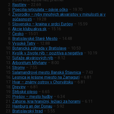
Rastliny
– 22.69
Poecilia reticulata – pávie očko
– 19.70
Živorodky – ryby mnohých akvaristov v minulosti aj v
súčasnosti
– 19.28
Slovensko – krajina v srdci Európy
– 15.59
Akcie klubu.akva.sk
– 15.16
Česko
– 15.01
Bratislavské Staré Mesto
– 14.48
Vysoké Tatry
– 12.88
Botanická záhrada v Bratislave
– 10.53
Kyslík v živote rýb – pozitíva a negatíva
– 10.19
Súťaže akváriových rýb
– 8.12
Arborétum Mlyňany
– 8.00
Stromy
– 7.55
Salamandrové mesto Banská Štiavnica
– 7.43
Lesnica je krásne miesto na Zamagurí
– 6.81
Hvar – známy ostrov v Chorvátsku
– 6.81
Dreviny
– 6.81
Štrbské pleso
– 6.65
Prešov – mesto hudby
– 6.34
Záhorie, kraj hraničný, ležiaci za horami
– 6.11
Hainburg an der Donau
– 5.92
Bratislavský hrad
– 5.55