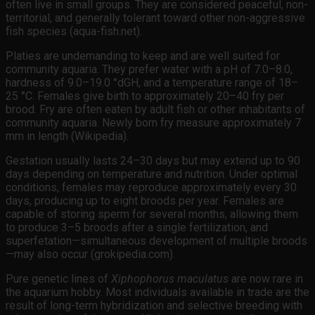
often live in small groups. They are considered peaceful, non-
territorial, and generally tolerant toward other non-aggressive
fish species (aqua-fish.net).
Platies are undemanding to keep and are well suited for
community aquaria. They prefer water with a pH of 7.0–8.0,
hardness of 9.0–19.0 °dGH, and a temperature range of 18–
25 °C. Females give birth to approximately 20–40 fry per
brood. Fry are often eaten by adult fish or other inhabitants of
community aquaria. Newly born fry measure approximately 7
mm in length (Wikipedia).
Gestation usually lasts 24–30 days but may extend up to 90
days depending on temperature and nutrition. Under optimal
conditions, females may reproduce approximately every 30
days, producing up to eight broods per year. Females are
capable of storing sperm for several months, allowing them
to produce 3–5 broods after a single fertilization, and
superfetation—simultaneous development of multiple broods
—may also occur (grokipedia.com).
Pure genetic lines of
Xiphophorus maculatus
are now rare in
the aquarium hobby. Most individuals available in trade are the
result of long-term hybridization and selective breeding with