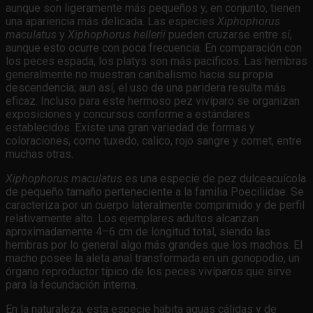
aunque son ligeramente más pequeños y, en conjunto, tienen
una apariencia más delicada. Las especies
Xiphophorus
maculatus
y
Xiphophorus hellerii
pueden cruzarse entre sí,
aunque esto ocurre con poca frecuencia. En comparación con
los peces espada, los platys son más pacíficos. Las hembras
generalmente no muestran canibalismo hacia su propia
descendencia; aun así, el uso de una paridera resulta más
eficaz. Incluso para este hermoso pez vivíparo se organizan
exposiciones y concursos conforme a estándares
establecidos. Existe una gran variedad de formas y
coloraciones, como tuxedo, calico, rojo sangre y comet, entre
muchas otras.
Xiphophorus maculatus
es una especie de pez dulceacuícola
de pequeño tamaño perteneciente a la familia Poeciliidae. Se
caracteriza por un cuerpo lateralmente comprimido y de perfil
relativamente alto. Los ejemplares adultos alcanzan
aproximadamente 4–6 cm de longitud total, siendo las
hembras por lo general algo más grandes que los machos. El
macho posee la aleta anal transformada en un gonopodio, un
órgano reproductor típico de los peces vivíparos que sirve
para la fecundación interna.
En la naturaleza, esta especie habita aguas cálidas y de