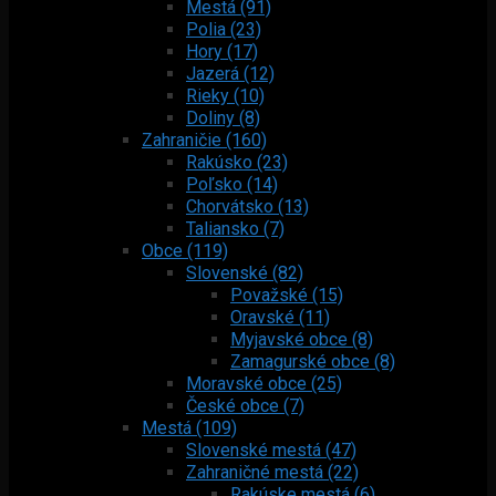
Mestá (91)
Polia (23)
Hory (17)
Jazerá (12)
Rieky (10)
Doliny (8)
Zahraničie (160)
Rakúsko (23)
Poľsko (14)
Chorvátsko (13)
Taliansko (7)
Obce (119)
Slovenské (82)
Považské (15)
Oravské (11)
Myjavské obce (8)
Zamagurské obce (8)
Moravské obce (25)
České obce (7)
Mestá (109)
Slovenské mestá (47)
Zahraničné mestá (22)
Rakúske mestá (6)