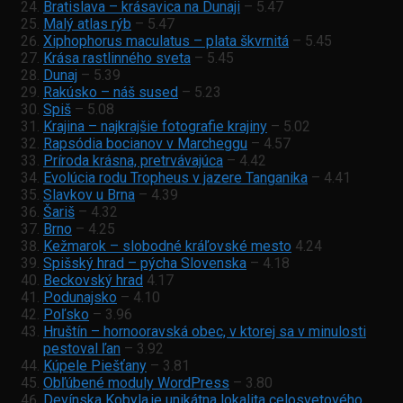
Bratislava – krásavica na Dunaji
– 5.47
Malý atlas rýb
– 5.47
Xiphophorus maculatus – plata škvrnitá
– 5.45
Krása rastlinného sveta
– 5.45
Dunaj
– 5.39
Rakúsko – ná
š sused
– 5.23
Spiš
– 5.08
Krajina – najkrajšie fotografie krajiny
– 5.02
Rapsódia bocianov v Marcheggu
– 4.57
Príroda krásna, pretrvávajúca
– 4.42
Evolúcia rodu Tropheus v jazere Tanganika
– 4.41
Slavkov u Brna
– 4.39
Šariš
– 4.32
Brno
– 4.25
Kežmarok – slobodné kráľovské mesto
4.24
Spišský hrad – pýcha Slovenska
– 4.18
Beckovský hrad
4.17
Podunajsko
– 4.10
Poľsko
– 3.96
Hruštín – hornooravská obec, v ktorej sa v minulosti
pestoval ľan
– 3.92
Kúpele Piešťany
– 3.81
Obľúbené moduly WordPress
– 3.80
Devínska Kobyla je unikátna lokalita celosvetového