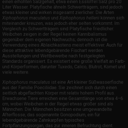
einen erhöhten Salzgehalt, etwa einen Esslöffel Salz pro 20
Liter Wasser. Platyfische ähneln Schwertträgern, sind jedoch
etwas kleiner und wirken insgesamt zierlicher. Die Arten
Xiphophorus maculatus
und
Xiphophorus hellerii
können sich
miteinander kreuzen, was jedoch eher selten vorkommt. Im
Vergleich zu Schwertträgern sind Platyfische friedlicher.
Weibchen zeigen in der Regel keinen Kannibalismus
gegenüber dem eigenen Nachwuchs; dennoch ist die
Verwendung eines Ablaichkastens meist effektiver. Auch für
diese attraktive lebendgebärende Fischart werden
Ausstellungen und Wettbewerbe nach festgelegten
Standards organisiert. Es existiert eine große Vielfalt an Farb-
und Körperformen, darunter Tuxedo, Calico, Blutrot, Komet und
viele weitere.
Xiphophorus maculatus
ist eine Art kleiner Süßwasserfische
aus der Familie Poeciliidae. Sie zeichnet sich durch einen
seitlich abgeflachten Körper mit relativ hohem Profil aus.
Erwachsene Tiere erreichen eine Gesamtlänge von etwa 4–6
cm, wobei Weibchen in der Regel etwas größer sind als
Männchen. Die Männchen besitzen eine umgewandelte
Afterflosse, das sogenannte Gonopodium, ein für
lebendgebärende Zahnkarpfen typisches
Fortpflanzungsorgan, das zur inneren Befruchtung dient.