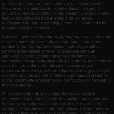
genética, los compromisos evolutivos relacionados con la
maduración y la genética de la pigmentación (nih.gov). El
genoma completo del platy ha sido secuenciado, lo que abre
nuevas posibilidades para el estudio de las bases
moleculares de rasgos complejos como la viviparidad y la
pigmentación (nature.com).
Dentro del género
Xiphophorus
,
Xiphophorus maculatus
está
estrechamente emparentado con especies como el pez
espada verde (
Xiphophorus hellerii
). Este origen común
permite la hibridación tanto en la naturaleza como en
cautiverio. Las poblaciones silvestres presentan una
coloración más apagada, adaptada a su entorno. Las hembras
suelen ser de color verde oliva con manchas negras
dispersas, lo que mejora el camuflaje entre la vegetación y el
sustrato. Los machos son similares, pero pueden presentar
tonos ligeramente amarillentos en los flancos con moteado o
manchas negras.
En las variedades de cría, el dimorfismo sexual en la
coloración es más pronunciado: los machos suelen ser más
vistosos y de colores más intensos, lo que favorece el
cortejo y la reproducción. Esto está relacionado con factores
genéticos ligados al sexo que incrementan la pigmentación