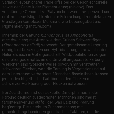
Variation, evolutionärer Trade-offs bei der Geschlechtsreife
sowie der Genetik der Pigmentierung (nih.gov). Das
vollständige Genom des Platyfisches wurde sequenziert und
eröffnet neue Möglichkeiten zur Erforschung der molekularen
Grundlagen komplexer Merkmale wie Lebendgeburt und
Pigmentierung (nature.com).
Innerhalb der Gattung
Xiphophorus
ist
Xiphophorus
maculatus
eng mit Arten wie dem Grünen Schwertträger
(
Xiphophorus hellerii
) verwandt. Der gemeinsame Ursprung
ermöglicht Kreuzungen und Hybridisierungen sowohl in der
Natur als auch in Gefangenschaft. Wildpopulationen zeigen
eine eher gedämpfte, an die Umwelt angepasste Färbung.
Weibchen sind typischerweise olivgrün mit verstreuten
schwarzen Flecken, was die Tarnung in Vegetation und auf
dem Untergrund verbessert. Männchen ähneln ihnen, können
jedoch leicht gelbliche Farbtöne an den Flanken mit
schwarzer Punktierung oder Flecken aufweisen.
Bei Zuchtformen ist der sexuelle Dimorphismus in der
Färbung deutlich ausgeprägter: Männchen sind meist
farbintensiver und auffälliger, was Balz und Paarung
begünstigt. Dies steht im Zusammenhang mit
geschlechtsgebundenen genetischen Faktoren, die die