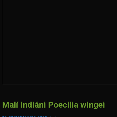
World
Malí indiáni Poecilia wingei
Dog
Show
Bratislava