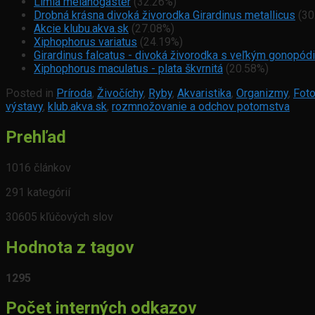
Limia melanogaster
(32.26%)
Drobná krásna divoká živorodka Girardinus metallicus
(30
Akcie klubu.akva.sk
(27.08%)
Xiphophorus variatus
(24.19%)
Girardinus falcatus - divoká živorodka s veľkým gonopó
Xiphophorus maculatus - plata škvrnitá
(20.58%)
Posted in
Príroda
,
Živočíchy
,
Ryby
,
Akvaristika
,
Organizmy
,
Foto
výstavy
,
klub.akva.sk
,
rozmnožovanie a odchov potomstva
Prehľad
1016 článkov
291 kategórií
30605 kľúčových slov
Hodnota z tagov
1295
Počet interných odkazov