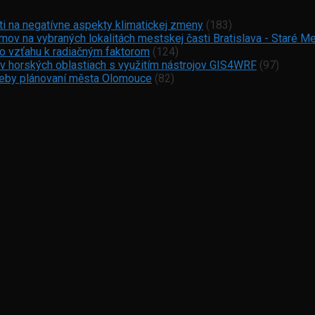
ti na negatívne aspekty klimatickej zmeny
(183)
ov na vybraných lokalitách mestskej časti Bratislava - Staré M
vo vzťahu k radiačným faktorom
(124)
 v horských oblastiach s využitím nástrojov GIS4WRF
(97)
otřeby plánovaní města Olomouce
(82)