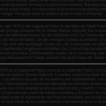
ms, brine shrimp, flakes, small worms, grindal. They are very short
small aquariums, thriving in a planted environment. Breeding occu
erve a pure breed, it is necessary to prevent crossbreeding with 
wingei. The green color of endlers tends to fade in offspring.
m Jahr 1975 in der Laguna de Patos in der Nähe der Stadt Puer
t der einzige bekannte Ort für Endler (Roman Slaboch). Die ursp
wobei die Männchen kleiner als die Weibchen sind. Die Farbmuste
ter, die diese Art halten. Um den richtigen Zustand zu erhalten, 
. Sie sind sehr kurzlebige Fische; ein Jahr zu erreichen ist selt
ner bepflanzten Umgebung wohlfühlen. Die Zucht erfolgt bereitwil
n wir eine reine Zucht bewahren wollen, ist es notwendig, eine K
urch Kreuzung mit P. wingei erreicht. Die grüne Farbe der Endle
 1975 en la Laguna de Patos cerca de la ciudad de Puerto La Cruz
ido de endlers (Roman Slaboch). El nombre original fue dado en ho
Los patrones de color de los machos son sorprendentes. Las he
ie. Para mantener la condición adecuada, es necesario proporci
da muy corta; alcanzar un año de edad es raro, y viven 8 – 9 me
 La reproducción ocurre de manera voluntaria, y el número de cr
sario evitar el cruzamiento con Poecilia reticulata, con la cual
. El color verde de los endlers tiende a desvanecerse en la des