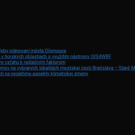
otřeby plánovaní města Olomouce
 v horských oblastiach s využitím nástrojov GIS4WRF
vo vzťahu k radiačným faktorom
mov na vybraných lokalitách mestskej časti Bratislava – Staré 
ti na negatívne aspekty klimatickej zmeny