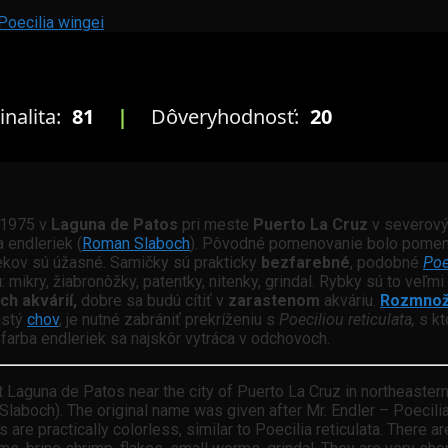
 Poecilia wingei
inalita:
81
|
Dôveryhodnosť:
20
u 1975 v
Laguna de Patos
pri meste
Puerto La Cruz
v severový
 endleriek (
Roman Slaboch
). Pôvodné pomenovanie bolo pomen
kov sú úžasné. Samičky sú prakticky
bezfarebné
, podobné
Poe
u
: mikry, žiabronôžky, patentky, nitenky, grindal. Rybky sú to veľmi
ch akvárií,
dobre sa budú cítiť v
zarastenom
akváriu.
Rozmnož
istý
chov
, je nutné zabrániť prekríženiu s
Poeciliou reticulata,
s kt
farba endleriek sa najskôr vytráca v odchovoch.
at Laguna de Patos near the city of Puerto La Cruz in northeaste
aboch). The original name was given after Mr. Endler – Poecilia 
are practically colorless, similar to Poecilia reticulata. There a