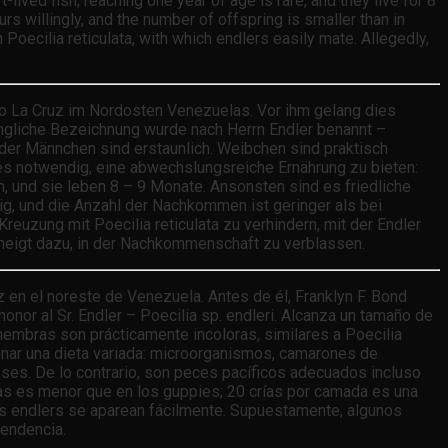
-lived fish; reaching one year of age is rare, and they live for 8
rs willingly, and the number of offspring is smaller than in
Poecilia reticulata, with which endlers easily mate. Allegedly,
to La Cruz im Nordosten Venezuelas. Vor ihm gelang dies
rüngliche Bezeichnung wurde nach Herrn Endler benannt –
r der Männchen sind erstaunlich. Weibchen sind praktisch
ist es notwendig, eine abwechslungsreiche Ernährung zu bieten:
en, und sie leben 8 – 9 Monate. Ansonsten sind es friedliche
lig, und die Anzahl der Nachkommen ist geringer als bei
reuzung mit Poecilia reticulata zu verhindern, mit der Endler
r neigt dazu, in der Nachkommenschaft zu verblassen.
 en el noreste de Venezuela. Antes de él, Franklyn F. Bond
nor al Sr. Endler – Poecilia sp. endleri. Alcanza un tamaño de
mbras son prácticamente incoloras, similares a Poecilia
onar una dieta variada: microorganismos, camarones de
ses. De lo contrario, son peces pacíficos adecuados incluso
ías es menor que en los guppies; 20 crías por camada es una
 los endlers se aparean fácilmente. Supuestamente, algunos
cendencia.