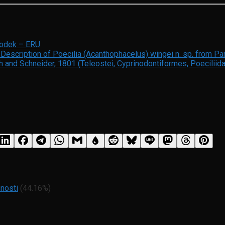
rodek – ERU
Description of Poecilia (Acanthophacelus) wingei n. sp. from Pa
 and Schneider, 1801 (Teleostei, Cyprinodontiformes, Poeciliid
snosti
(44.16%)