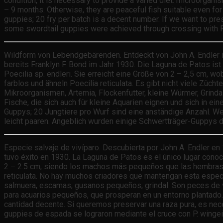
condition, it is necessary to provide a varied diet: microorganis
– 9 months. Otherwise, they are peaceful fish suitable even for 
guppies; 20 fry per batch is a decent number. If we want to pres
some swordtail guppies were achieved through crossing with P. 
Wildform von Lebendgebärenden. Entdeckt von John A. Endler i
bereits Franklyn F. Bond im Jahr 1930. Die Laguna de Patos is
Poecilia sp. endleri. Sie erreicht eine Größe von 2 – 2,5 cm, 
farblos und ähneln Poecilia reticulata. Es gibt nicht viele Züch
Mikroorganismen, Artemia, Flockenfutter, kleine Würmer, Grindal
Fische, die sich auch für kleine Aquarien eignen und sich in ei
Guppys; 20 Jungtiere pro Wurf sind eine anständige Anzahl. Wen
leicht paaren. Angeblich wurden einige Schwertträger-Guppys d
Especie salvaje de vivíparo. Descubierta por John A. Endler en
tuvo éxito en 1930. La Laguna de Patos es el único lugar conoc
2 – 2.5 cm, siendo los machos más pequeños que las hembras. 
reticulata. No hay muchos criadores que mantengan esta espec
salmuera, escamas, gusanos pequeños, grindal. Son peces de vi
para acuarios pequeños, que prosperan en un entorno plantado.
cantidad decente. Si queremos preservar una raza pura, es nece
guppies de espada se lograron mediante el cruce con P. wingei