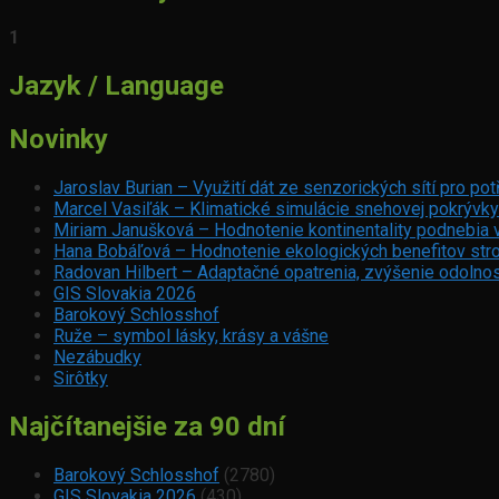
1
Jazyk / Language
Novinky
Jaroslav Burian – Využití dát ze senzorických sítí pro p
Marcel Vasiľák – Klimatické simulácie snehovej pokrývky
Miriam Janušková – Hodnotenie kontinentality podnebia 
Hana Bobáľová – Hodnotenie ekologických benefitov stro
Radovan Hilbert – Adaptačné opatrenia, zvýšenie odolnos
GIS Slovakia 2026
Barokový Schlosshof
Ruže – symbol lásky, krásy a vášne
Nezábudky
Sirôtky
Najčítanejšie za 90 dní
Barokový Schlosshof
(2780)
GIS Slovakia 2026
(430)