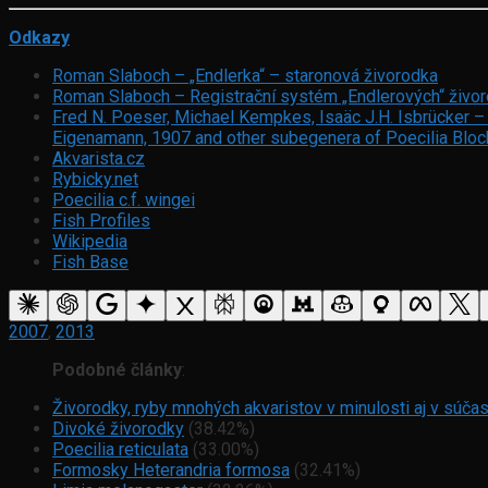
Odkazy
Roman Slaboch – „Endlerka“ – staronová živorodka
Roman Slaboch – Registrační systém „Endlerových“ živo
Fred N. Poeser, Michael Kempkes, Isaäc J.H. Isbrücker – 
Eigenamann, 1907 and other subegenera of Poecilia Bloch
Akvarista.cz
Rybicky.net
Poecilia c.f. wingei
Fish Profiles
Wikipedia
Fish Base
2007
,
2013
Podobné články
:
Živorodky, ryby mnohých akvaristov v minulosti aj v súča
Divoké živorodky
(38.42%)
Poecilia reticulata
(33.00%)
Formosky Heterandria formosa
(32.41%)