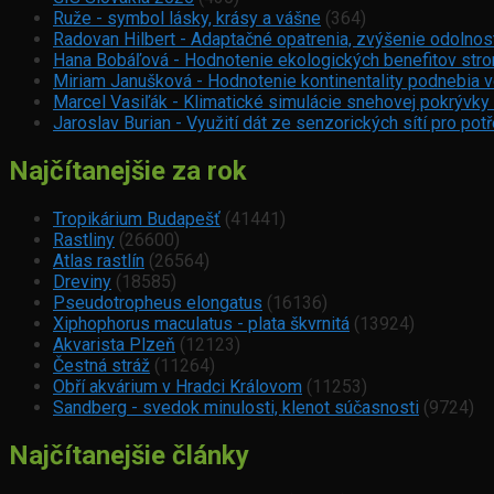
Ruže - symbol lásky, krásy a vášne
(364)
Radovan Hilbert - Adaptačné opatrenia, zvýšenie odolnos
Hana Bobáľová - Hodnotenie ekologických benefitov strom
Miriam Janušková - Hodnotenie kontinentality podnebia 
Marcel Vasiľák - Klimatické simulácie snehovej pokrývky
Jaroslav Burian - Využití dát ze senzorických sítí pro p
Najčítanejšie za rok
Tropikárium Budapešť
(41441)
Rastliny
(26600)
Atlas rastlín
(26564)
Dreviny
(18585)
Pseudotropheus elongatus
(16136)
Xiphophorus maculatus - plata škvrnitá
(13924)
Akvarista Plzeň
(12123)
Čestná stráž
(11264)
Obří akvárium v Hradci Královom
(11253)
Sandberg - svedok minulosti, klenot súčasnosti
(9724)
Najčítanejšie články