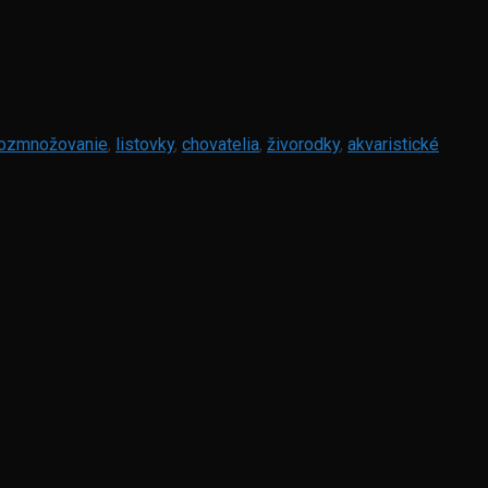
rozmnožovanie
,
listovky
,
chovatelia
,
živorodky
,
akvaristické