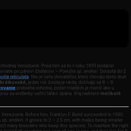
chodnej Venezuele. Pred ním sa to v roku 1930 podarilo
ované po pánovi Endlerovi –
Poecilia sp. endleri
. Dorastá do 2
cilia reticulata
.
Nie je veľa chovateľov, ktorý chovajú tento druh.
krátkoveké,
jeden rok života je rarita, dožívajú sa 8 – 9
ovanie
prebieha ochotne, počet mladých je menší ako u
orou sa endlerky veľmi ľahko spária. Vraj niektoré
mečíkaté
rn Venezuela. Before him, Franklyn F. Bond succeeded in 1930.
sp. endleri. It grows to 2 – 2.5 cm, with males being smaller
ren’t many breeders who keep this species. To maintain the right