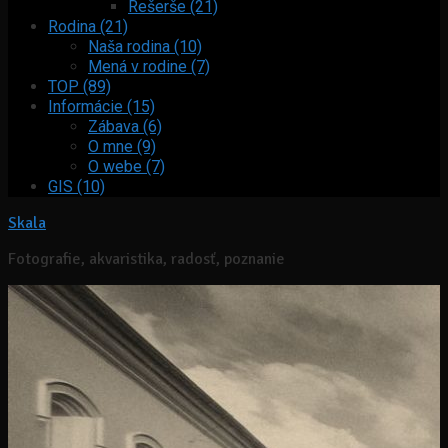
Rešerše (21)
Rodina (21)
Naša rodina (10)
Mená v rodine (7)
TOP (89)
Informácie (15)
Zábava (6)
O mne (9)
O webe (7)
GIS (10)
Skala
Fotografie, akvaristika, radosť, poznanie