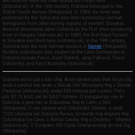
and siderite were the main resources mined here
(dobsina.sk). In the 16th century, Dobšiná belonged to the
Štítnik Castle domain (Wikipedia). In 1584, the town was
plundered by the Turks and was later restored by German
immigrants from other mining regions of eastern Slovakia.
Archival documents label Dobšiná as the first steel-producing
town in Hungary (dobsina.sk). In 1680, the first blast furnace
in Slovakia was built here (estranky.sk). In the 19th century,
Dobšiná was the only German enclave in
Gemer
(Wikipedia).
Notable individuals who studied at the Latin Gymnasium in
Dobšiná include Pavol Jozef Šafárik, Juraj Palkovič, Pavol
Dobšinský, and Karol Kuzmány (dobsina.sk).
Dobšina avrilo pal o bari chaj. Amen peske palo than lel pe ola,
ande o pindral ola, anďe o Slovak Ore Mountains thaj o Slovak
Paradise (dobsina.sk), andal 459 metrura pal o patro. Pal o
plo, 82.73 km2, xal lel 5,657 romane. O mangipengo nav le
Dobšina, o jeno nav le Dobschau, thaj le Latin, o Deli
(Wikipedia). O nav sikavel anďi Dobšinský Stream, si anďi
1320 sikavela sar Dupsina fluvius. So kerde maj angluno thaj
Dobšinská Ice Cave, o Betliar Castle, thaj o Dedinky – Mlynky
(dobsina.sk). O Evropako Hill Climb Championship an ove Duj
(Wikipedia).