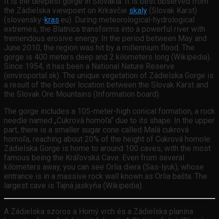
It is the deepest gorge in Slovakia. It is best observed from
the Zádielska viewpoint on Krkavčie
skaly
(Slovak Karst)
(slovensky-
kras
.eu). During meteorological-hydrological
extremes, the Blatnica transforms into a powerful river with
tremendous erosive energy. In the period between May and
June 2010, the region was hit by a millennium flood. The
gorge is 400 meters deep and 2 kilometers long (Wikipedia).
Since 1954, it has been a National Nature Reserve
(enviroportal.sk). The unique vegetation of Zádielska Gorge is
a result of the border location between the Slovak Karst and
the Slovak Ore Mountains (Information board).
The gorge includes a 105-meter-high conical formation, a rock
needle named „Cukrová homoľa“ due to its shape. In the upper
part, there is a smaller sugar cone called Malá cukrová
homoľa, reaching about 20% of the height of Cukrová homole.
Zádielska Gorge is home to around 100 caves, with the most
famous being the Kráľovská Cave. Even from several
kilometers away, you can see Orlia diera (Sas-lyuk), whose
entrance is in a massive rock wall known as Orlia bašta. The
largest cave is Tajná jaskyňa (Wikipedia).
A Zádielska szoros a Horný vrch és a Zádielska planina