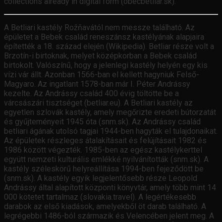
collections already in digital form (obecbetliar.sk).
A Betliari kastély Rožňavától nem messze található. Az
épületet a Bebek család reneszánsz kastélyának alapjaira
építették a 18. század elején (Wikipedia). Betliar része volt a
Brzotín-i birtoknak, melyet középkorban a Bebek család
birtokolt. Valószínű, hogy a jelenlegi kastély helyén egy kis
vízi vár állt. Azonban 1566-ban el kellett hagyniuk Felső-
Magyaro. Az ingatlant 1578-ban már I. Péter Andrássy
kezelte. Az Andrássy család 400 évig töltötte be a
várcsászári tisztséget (betliar.eu). A Betliari kastély az
egyetlen szlovák kastély, amely megőrizte eredeti bútorzatát
és gyűjteményeit 1945 óta (snm.sk). Az Andrássy család
betliari ágának utolsó tagjai 1944-ben hagyták el tulajdonaikat.
Az épületek részleges átalakításait és felújításait 1982 és
1986 között végezték. 1985-ben az egész kastélykerttel
együtt nemzeti kulturális emlékké nyilvánították (snm.sk). A
kastély széleskörű helyreállítása 1994-ben fejeződött be
(snm.sk). A kastély egyik legjelentősebb része Leopold
Andrássy által alapított központi könyvtár, amely több mint 14
000 kötetet tartalmaz (slovakia.travel). A legértékesebb
darabok az első kiadások, amelyekből öt darab található. A
legrégebbi 1486-ból származik és Velencében jelent meg. A