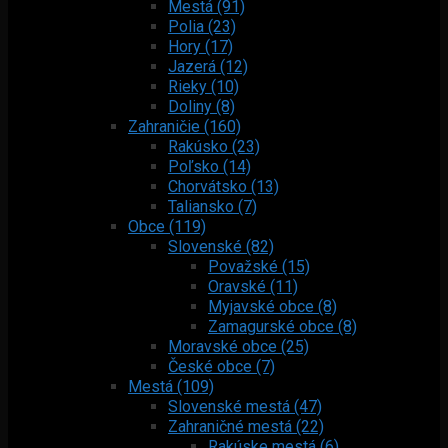
Mestá (91)
Polia (23)
Hory (17)
Jazerá (12)
Rieky (10)
Doliny (8)
Zahraničie (160)
Rakúsko (23)
Poľsko (14)
Chorvátsko (13)
Taliansko (7)
Obce (119)
Slovenské (82)
Považské (15)
Oravské (11)
Myjavské obce (8)
Zamagurské obce (8)
Moravské obce (25)
České obce (7)
Mestá (109)
Slovenské mestá (47)
Zahraničné mestá (22)
Rakúske mestá (6)