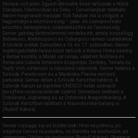
fémipar volt jelen. Egyedi látnivalók közé tartoznak a Nižná
Slanában, Vlachovóban és Sirku – Červeňanyban található
három megmaradt masugár. Sok faluban ma is virágzik a
hagyományos kézművesség – pala- és cserepesfedél
készítés, harangöntés, csipkekészítés és fazekasság.
Gemer gazdag történelemmel rendelkezik, amely összefügg
Bebekovci, Andrássyovci és Coburgovci nemes családokkal.
A törökök uraltak Gemerben a 16. és 17. században. Gemer
leglátogatottabb helyei közé tartozik a Krásna Hôrka kastély,
a Betliar kastély, a Muráň vár romjai, valamint Rožňava és
Rimavská Sobota történelmi központjai. Dedinky, Tornaľa és
Teplý Vrch víztározói is népszerű célpontok. Gemer határos a
Szlovák Paradicsom és a Muránska Planina nemzeti
parkokkal. Gemer délen a Szlovák Karszttal határos. A
Szlovák Karszt az egyetlen UNESCO-listán szereplő
bioszféra rezervációnknak számít. Gemerben található a
Dobšinská Jégbarlang és az Ochtinská Aragonitbarlang. A
Szlovák Karsztban található a Krásnohorská-barlang is
(Rudolf Kukura).
Gemer rozciąga się od źródła rzeki Hron na północy, po
wzgórza Cerová na południu, od Sorošky na wschodzie, po
serpentyny Ožďany na zachodzie (Rudolf Kukura). Obejmuje