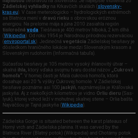
najhlbšou
tiesňavou na Slovensku. Je najlepšie viditeľná zo
Zádielskej vyhliadky
na Krkavčích skalách (
slovensky-
kras.eu
). V čase meterologicko – hydrologických extrémoch
sa Blatnica mení v
dravú rieku
s obrovskou eróznou
energiou. Na prelome mája a júna 2010 zasiahla región
tisícročná
voda
. Tiešňava je 400 metrov hlboká, 2 km dlhá
(
Wikipedia
). Od roku 1954 je Národnou prírodnou rezerváciou
(
enviroportal.sk
). Jedinečná
vegetácia
Zádielskej tiesňavy je
dôsledkom hraničného lokácie medzi Slovenským krasom a
Slovenským rudohorím (Informačná tabuľa).
Súčasťou tiesňavy je 105 metrov vysoký ihlanovitý útvar –
skalná
ihla,
ktorý vďaka svojmu tvaru dostal názov
„Cukrová
homoľa“
. V hornej časti je Malá cukrová homoľa, ktorá
dosahuje asi 20 % výšky Cukrovej homole. V Zádielskej
tiesňave poznáme asi 100
jaskýň
, najznámejšia je Kráľovská
jaskyňa. Aj z niekoľkých kilometrov je vidno
Orliu dieru
(Sas-
lyuk), ktorej vchod leží v mohutnej skalnej stene – Orlia bašta.
Najväčšou je Tajná jaskyňa (
Wikipedia
).
Zádielska Gorge is situated between the karst plateaus of
Horný vrch and Zádielska planina. It was carved by the
Blatnica River (Blatný potok) (Wikipedia) and Chotárny potok.