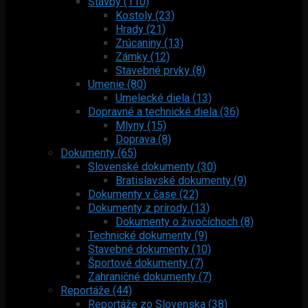
Stavby (110)
Kostoly (23)
Hrady (21)
Zrúcaniny (13)
Zámky (12)
Stavebné prvky (8)
Umenie (80)
Umelecké diela (13)
Dopravné a technické diela (36)
Mlyny (15)
Doprava (8)
Dokumenty (65)
Slovenské dokumenty (30)
Bratislavské dokumenty (9)
Dokumenty v čase (22)
Dokumenty z prírody (13)
Dokumenty o živočíchoch (8)
Technické dokumenty (9)
Stavebné dokumenty (10)
Športové dokumenty (7)
Zahraničné dokumenty (7)
Reportáže (44)
Reportáže zo Slovenska (38)