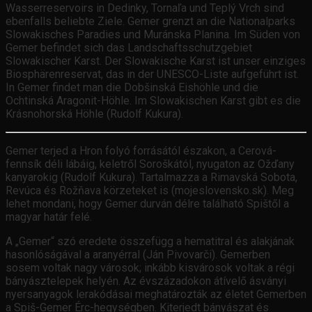
Wasserreservoirs in Dedinky, Tornaľa und Teplý Vrch sind
ebenfalls beliebte Ziele. Gemer grenzt an die Nationalparks
Slowakisches Paradies und Muránska Planina. Im Süden von
Gemer befindet sich das Landschaftsschutzgebiet
Slowakischer Karst. Der Slowakische Karst ist unser einziges
Biosphärenreservat, das in der UNESCO-Liste aufgeführt ist.
In Gemer findet man die Dobšinská Eishöhle und die
Ochtinská Aragonit-Höhle. Im Slowakischen Karst gibt es die
Krásnohorská Höhle (Rudolf Kukura).
Gemer terjed a Hron folyó forrásától északon, a Cerová-
fennsík déli lábáig, keletről Soroškától, nyugaton az Ožďany
kanyarokig (Rudolf Kukura). Tartalmazza a Rimavská Sobota,
Revúca és Rožňava körzeteket is (mojeslovensko.sk). Meg
lehet mondani, hogy Gemer durván délre található Spištől a
magyar határ felé.
A „Gemer“ szó eredete összefügg a hematitral és alakjának
hasonlóságával a aranyérral (Ján Pivovarči). Gemerben
sosem voltak nagy városok; inkább kisvárosok voltak a régi
bányásztelepek helyén. Az évszázadokon átívelő ásványi
nyersanyagok lerakódásai meghatározták az életet Gemerben
a Spiš-Gemer Érc-hegységben. Kiterjedt bányászat és