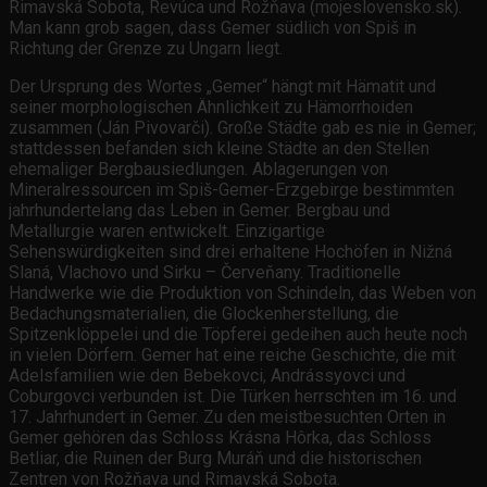
Rimavská Sobota, Revúca und Rožňava (mojeslovensko.sk).
Man kann grob sagen, dass Gemer südlich von Spiš in
Richtung der Grenze zu Ungarn liegt.
Der Ursprung des Wortes „Gemer“ hängt mit Hämatit und
seiner morphologischen Ähnlichkeit zu Hämorrhoiden
zusammen (Ján Pivovarči). Große Städte gab es nie in Gemer;
stattdessen befanden sich kleine Städte an den Stellen
ehemaliger Bergbausiedlungen. Ablagerungen von
Mineralressourcen im Spiš-Gemer-Erzgebirge bestimmten
jahrhundertelang das Leben in Gemer. Bergbau und
Metallurgie waren entwickelt. Einzigartige
Sehenswürdigkeiten sind drei erhaltene Hochöfen in Nižná
Slaná, Vlachovo und Sirku – Červeňany. Traditionelle
Handwerke wie die Produktion von Schindeln, das Weben von
Bedachungsmaterialien, die Glockenherstellung, die
Spitzenklöppelei und die Töpferei gedeihen auch heute noch
in vielen Dörfern. Gemer hat eine reiche Geschichte, die mit
Adelsfamilien wie den Bebekovci, Andrássyovci und
Coburgovci verbunden ist. Die Türken herrschten im 16. und
17. Jahrhundert in Gemer. Zu den meistbesuchten Orten in
Gemer gehören das Schloss Krásna Hôrka, das Schloss
Betliar, die Ruinen der Burg Muráň und die historischen
Zentren von Rožňava und Rimavská Sobota.