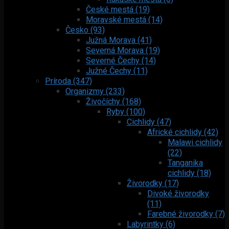
České mestá (19)
Moravské mestá (14)
Česko (93)
Južná Morava (41)
Severná Morava (19)
Severné Čechy (14)
Južné Čechy (11)
Príroda (347)
Organizmy (233)
Živočíchy (168)
Ryby (100)
Cichlidy (47)
Africké cichlidy (42)
Malawi cichlidy
(22)
Tanganika
cichlidy (18)
Živorodky (17)
Divoké živorodky
(11)
Farebné živorodky (7)
Labyrintky (6)