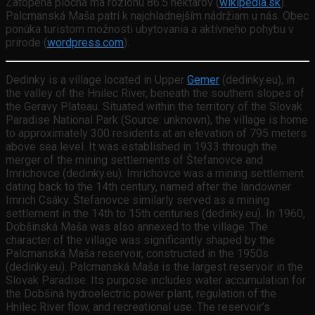
Zatopená plocha má rozlohu 86.5 hektárov (
wikipedia.sk
).
Palcmanská Maša patrí k najchladnejším nádržiam u nás. Obec
ponúka turistom možnosti ubytovania a aktívneho pohybu v
prírode (
wordpress.com
).
Dedinky is a village located in Upper
Gemer
(dedinky.eu), in
the valley of the Hnilec River, beneath the southern slopes of
the Geravy Plateau. Situated within the territory of the Slovak
Paradise National Park (Source: unknown), the village is home
to approximately 300 residents at an elevation of 795 meters
above sea level. It was established in 1933 through the
merger of the mining settlements of Štefanovce and
Imrichovce (dedinky.eu). Imrichovce was a mining settlement
dating back to the 14th century, named after the landowner
Imrich Csáky. Štefanovce similarly served as a mining
settlement in the 14th to 15th centuries (dedinky.eu). In 1960,
Dobšinská Maša was also annexed to the village. The
character of the village was significantly shaped by the
Palcmanská Maša reservoir, constructed in the 1950s
(dedinky.eu). Palcmanská Maša is the largest reservoir in the
Slovak Paradise. Its purpose includes water accumulation for
the Dobšiná hydroelectric power plant, regulation of the
Hnilec River flow, and recreational use. The reservoir’s