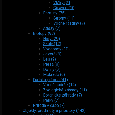
Vtáky (21)
Cicavce (10)
Rastliny (75)
Stromy (11)
Vodné rastliny (7)
Atlasy (7)
Biotopy (97)
Hory (29)
Skaly (17)
Vodopády (10)
Jazerá (9)
Les (9)
Plesá (8)
Doliny (7)
Mokrade (6)
Ľudská príroda (41)
Vodné nádrže (14)
Zoologické záhrady (11)
Botanické záhrady (7)
Parky (7)
Príroda v čase (7)
Objekty, predmety a priestory (142)