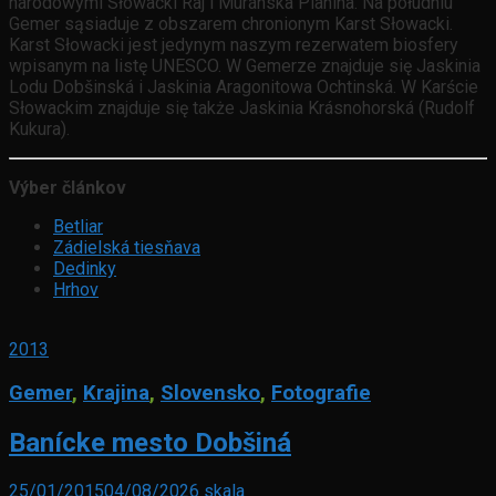
narodowymi Słowacki Raj i Muránska Planina. Na południu
Gemer sąsiaduje z obszarem chronionym Karst Słowacki.
Karst Słowacki jest jedynym naszym rezerwatem biosfery
wpisanym na listę UNESCO. W Gemerze znajduje się Jaskinia
Lodu Dobšinská i Jaskinia Aragonitowa Ochtinská. W Karście
Słowackim znajduje się także Jaskinia Krásnohorská (Rudolf
Kukura).
Výber článkov
Betliar
Zádielská tiesňava
Dedinky
Hrhov
2013
Gemer
,
Krajina
,
Slovensko
,
Fotografie
Banícke mesto Dobšiná
25/01/2015
04/08/2026
skala