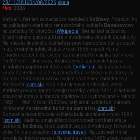
28/11/2016
04/08/2026
skala
Hits:
3326
Kaštieľ v Betliari sa nachádza neďaleko
Rožňavy
. Postavili ho
na základoch staršieho renesančného kaštieľa
Bebekovcov
na začiatku 18. storočia (
Wikipedia
). Betliar bol súčasťou
Brzotínskeho panstva, ktoré v stredoveku vlastnili Bebekovci.
Na mieste dnešného kaštieľa je pravdepodobne dali postaviť
malý
vodný hrádok
. Avšak v roku 1566 museli Horné
Uhorsko opustiť. Správcom už cisárskeho majetku bol v roku
1578 Peter I. Andrássy. Andrássyovci zastávali funkciu
hradných kapitánov
400 rokov (
betliar.eu
). Andrássyovský
kaštieľ v Betliari je jediným kaštieľom na Slovensku, ktorý sa
po roku 1945 zachoval so svojím pôvodným zariadením a
zbierkami (
snm.sk
). Poslední členovia betliarskej vetvy
Andrássyovcov opustili svoje majetky v roku 1944. Čiastočné
stavebné úpravy a obnova objektov boli vykonávané v rokoch
1982 – 1986. V roku 1985 bol celý areál kaštieľa aj parkom
vyhlásený za
národnú kultúrnu pamiatku
(
snm.sk
).
Rozsiahla rekonštrukcia kaštieľa bola ukončená v roku 1994
(
snm.sk
). Jednou z najväčších pozoruhodností kaštieľa je
ústredná
knižnica,
ktorú založil Leopold Andrássy. Uchováva
vyše 14-tisíc zväzkov (
slovakia.travel
). Najvzácnejšími sú
prvotlače, ktorých je päť. Najstaršia z roku 1486 a bola vydaná