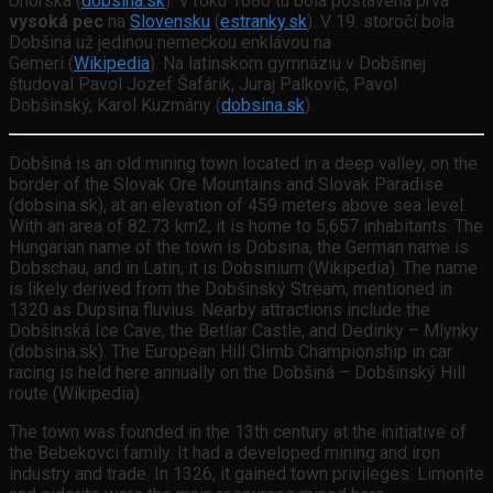
Uhorska (
dobsina.sk
). V roku 1680 tu bola postavená prvá
vysoká pec
na
Slovensku
(
estranky.sk
). V 19. storočí bola
Dobšiná už jedinou nemeckou enklávou na
Gemeri (
Wikipedia
). Na latinskom gymnáziu v Dobšinej
študoval Pavol Jozef Šafárik, Juraj Palkovič, Pavol
Dobšinský, Karol Kuzmány (
dobsina.sk
).
Dobšiná is an old mining town located in a deep valley, on the
border of the Slovak Ore Mountains and Slovak Paradise
(dobsina.sk), at an elevation of 459 meters above sea level.
With an area of 82.73 km2, it is home to 5,657 inhabitants. The
Hungarian name of the town is Dobsina, the German name is
Dobschau, and in Latin, it is Dobsinium (Wikipedia). The name
is likely derived from the Dobšinský Stream, mentioned in
1320 as Dupsina fluvius. Nearby attractions include the
Dobšinská Ice Cave, the Betliar Castle, and Dedinky – Mlynky
(dobsina.sk). The European Hill Climb Championship in car
racing is held here annually on the Dobšiná – Dobšinský Hill
route (Wikipedia).
The town was founded in the 13th century at the initiative of
the Bebekovci family. It had a developed mining and iron
industry and trade. In 1326, it gained town privileges. Limonite