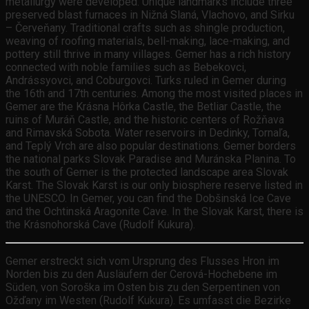
metallurgy were developed. Unique landmarks include three
preserved blast furnaces in Nižná Slaná, Vlachovo, and Sirku
– Červeňany. Traditional crafts such as shingle production,
weaving of roofing materials, bell-making, lace-making, and
pottery still thrive in many villages. Gemer has a rich history
connected with noble families such as Bebekovci,
Andrássyovci, and Coburgovci. Turks ruled in Gemer during
the 16th and 17th centuries. Among the most visited places in
Gemer are the Krásna Hôrka Castle, the Betliar Castle, the
ruins of Muráň Castle, and the historic centers of Rožňava
and Rimavská Sobota. Water reservoirs in Dedinky, Tornaľa,
and Teplý Vrch are also popular destinations. Gemer borders
the national parks Slovak Paradise and Muránska Planina. To
the south of Gemer is the protected landscape area Slovak
Karst. The Slovak Karst is our only biosphere reserve listed in
the UNESCO. In Gemer, you can find the Dobšinská Ice Cave
and the Ochtinská Aragonite Cave. In the Slovak Karst, there is
the Krásnohorská Cave (Rudolf Kukura).
Gemer erstreckt sich vom Ursprung des Flusses Hron im
Norden bis zu den Ausläufern der Cerová-Hochebene im
Süden, von Soroška im Osten bis zu den Serpentinen von
Ožďany im Westen (Rudolf Kukura). Es umfasst die Bezirke