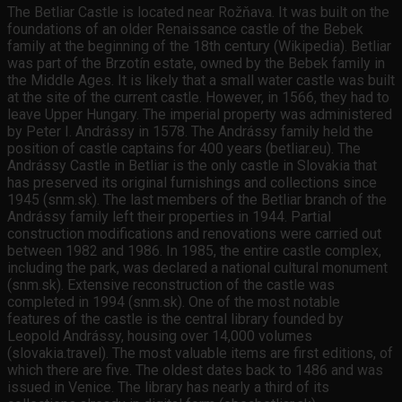
The Betliar Castle is located near Rožňava. It was built on the
foundations of an older Renaissance castle of the Bebek
family at the beginning of the 18th century (Wikipedia). Betliar
was part of the Brzotín estate, owned by the Bebek family in
the Middle Ages. It is likely that a small water castle was built
at the site of the current castle. However, in 1566, they had to
leave Upper Hungary. The imperial property was administered
by Peter I. Andrássy in 1578. The Andrássy family held the
position of castle captains for 400 years (betliar.eu). The
Andrássy Castle in Betliar is the only castle in Slovakia that
has preserved its original furnishings and collections since
1945 (snm.sk). The last members of the Betliar branch of the
Andrássy family left their properties in 1944. Partial
construction modifications and renovations were carried out
between 1982 and 1986. In 1985, the entire castle complex,
including the park, was declared a national cultural monument
(snm.sk). Extensive reconstruction of the castle was
completed in 1994 (snm.sk). One of the most notable
features of the castle is the central library founded by
Leopold Andrássy, housing over 14,000 volumes
(slovakia.travel). The most valuable items are first editions, of
which there are five. The oldest dates back to 1486 and was
issued in Venice. The library has nearly a third of its