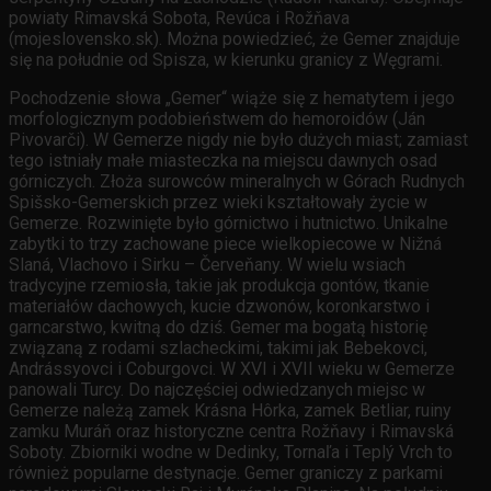
powiaty Rimavská Sobota, Revúca i Rožňava
(mojeslovensko.sk). Można powiedzieć, że Gemer znajduje
się na południe od Spisza, w kierunku granicy z Węgrami.
Pochodzenie słowa „Gemer“ wiąże się z hematytem i jego
morfologicznym podobieństwem do hemoroidów (Ján
Pivovarči). W Gemerze nigdy nie było dużych miast; zamiast
tego istniały małe miasteczka na miejscu dawnych osad
górniczych. Złoża surowców mineralnych w Górach Rudnych
Spišsko-Gemerskich przez wieki kształtowały życie w
Gemerze. Rozwinięte było górnictwo i hutnictwo. Unikalne
zabytki to trzy zachowane piece wielkopiecowe w Nižná
Slaná, Vlachovo i Sirku – Červeňany. W wielu wsiach
tradycyjne rzemiosła, takie jak produkcja gontów, tkanie
materiałów dachowych, kucie dzwonów, koronkarstwo i
garncarstwo, kwitną do dziś. Gemer ma bogatą historię
związaną z rodami szlacheckimi, takimi jak Bebekovci,
Andrássyovci i Coburgovci. W XVI i XVII wieku w Gemerze
panowali Turcy. Do najczęściej odwiedzanych miejsc w
Gemerze należą zamek Krásna Hôrka, zamek Betliar, ruiny
zamku Muráň oraz historyczne centra Rožňavy i Rimavská
Soboty. Zbiorniki wodne w Dedinky, Tornaľa i Teplý Vrch to
również popularne destynacje. Gemer graniczy z parkami