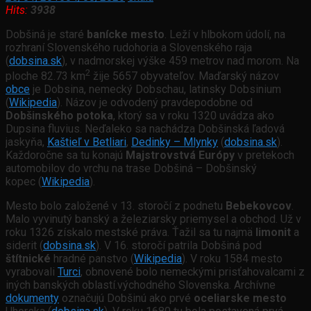
Hits:
3938
Dobšiná je staré
banícke mesto
. Leží v hlbokom údolí, na
rozhraní Slovenského rudohoria a Slovenského raja
(
dobsina.sk
), v nadmorskej výške 459 metrov nad morom. Na
2
ploche 82.73 km
žije 5657 obyvateľov. Maďarský názov
obce
je Dobsina, nemecký Dobschau, latinsky Dobsinium
(
Wikipedia
). Názov je odvodený pravdepodobne od
Dobšinského potoka
, ktorý sa v roku 1320 uvádza ako
Dupsina fluvius. Neďaleko sa nachádza Dobšinská ľadová
jaskyňa,
Kaštieľ v Betliari
,
Dedinky – Mlynky
(
dobsina.sk
).
Každoročne sa tu konajú
Majstrovstvá Európy
v pretekoch
automobilov do vrchu na trase Dobšiná – Dobšinský
kopec (
Wikipedia
).
Mesto bolo založené v 13. storočí z podnetu
Bebekovcov
.
Malo vyvinutý banský a železiarsky priemysel a obchod. Už v
roku 1326 získalo mestské práva. Ťažil sa tu najmä
limonit
a
siderit (
dobsina.sk
). V 16. storočí patrila Dobšiná pod
štítnické
hradné panstvo (
Wikipedia
). V roku 1584 mesto
vyrabovali
Turci
, obnovené bolo nemeckými prisťahovalcami z
iných banských oblastí.východného Slovenska. Archívne
dokumenty
označujú Dobšinú ako prvé
oceliarske mesto