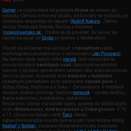
Gemer
sa rozprestiera od prameňa
Hrona
na severe, po
výbežky Cerovej vrchoviny na juhu, od Sorošky na východe, po
oždianske serpentíny na západe (
Rudolf Kukura
). Zahŕňa
okresy Rimavská Sobota, Revúca a Rožňava
(
mojeslovensko.sk
). Zhruba sa dá povedať, že Gemer sa
nachádza na juh od
Spiša
po hranice s Maďarskom.
Pôvod slova Gemer má súvislosť s
hematitom
a jeho
morfologickou podobnosťou s hemoroidmi (
Ján Pivovarči
).
Na Gemeri nikdy neboli veľké
mestá
. Skôr mestečká na
mieste bývalých
baníckych osád
. Náleziská nerastných
surovín v Spišsko-gemerskom rudohorí dlhé stáročia určovali
život na Gemeri. Rozvinuté bolo
baníctvo
a
hutníctvo
.
Unikátnymi pamiatkami sú tri zachované
vysoké pece
v
Nižnej Slanej, Vlachove a v Sirku – Červeňanoch. V mnohých
obciach dodnes prežívajú tradičné
remeslá
– výroba šindľov,
tkanie pokrovcov, zvonkárstvo, čipkárstvo a
hrnčiarstvo. Gemer má bohaté dejiny spojené so šľachtickými
rodmi
Bebekovcov, Andrássyovcov a Coburgovcov
. V 16.
a 17. storoči na Gemeri vládli
Turci
. Medzi
najnavštevovanejšie miesta Gemera patrí hrad Krásna Hôrka,
Kaštieľ v Betliari
, zrúcanina Muránskeho hradu, historické