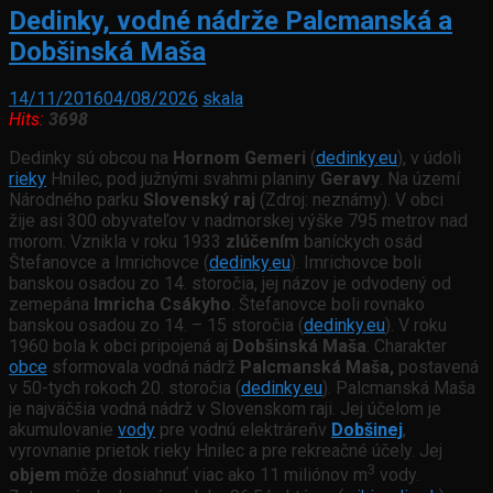
Dedinky, vodné nádrže Palcmanská a
Dobšinská Maša
14/11/2016
04/08/2026
skala
Hits:
3698
Dedinky sú obcou na
Hornom Gemeri
(
dedinky.eu
), v údoli
rieky
Hnilec, pod južnými svahmi planiny
Geravy
. Na území
Národného parku
Slovenský raj
(Zdroj: neznámy). V obci
žije asi 300 obyvateľov v nadmorskej výške 795 metrov nad
morom. Vznikla v roku 1933
zlúčením
baníckych osád
Štefanovce a Imrichovce (
dedinky.eu
). Imrichovce boli
banskou osadou zo 14. storočia, jej názov je odvodený od
zemepána
Imricha Csákyho
. Štefanovce boli rovnako
banskou osadou zo 14. – 15 storočia (
dedinky.eu
). V roku
1960 bola k obci pripojená aj
Dobšinská Maša
. Charakter
obce
sformovala vodná nádrž
Palcmanská Maša,
postavená
v 50-tych rokoch 20. storočia (
dedinky.eu
). Palcmanská Maša
je najväčšia vodná nádrž v Slovenskom raji. Jej účelom je
akumulovanie
vody
pre vodnú elektráreňv
Dobšinej
,
vyrovnanie prietok rieky Hnilec a pre rekreačné účely. Jej
3
objem
môže dosiahnuť viac ako 11 miliónov m
vody.