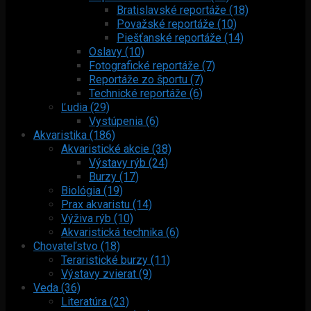
Bratislavské reportáže (18)
Považské reportáže (10)
Piešťanské reportáže (14)
Oslavy (10)
Fotografické reportáže (7)
Reportáže zo športu (7)
Technické reportáže (6)
Ľudia (29)
Vystúpenia (6)
Akvaristika (186)
Akvaristické akcie (38)
Výstavy rýb (24)
Burzy (17)
Biológia (19)
Prax akvaristu (14)
Výživa rýb (10)
Akvaristická technika (6)
Chovateľstvo (18)
Teraristické burzy (11)
Výstavy zvierat (9)
Veda (36)
Literatúra (23)