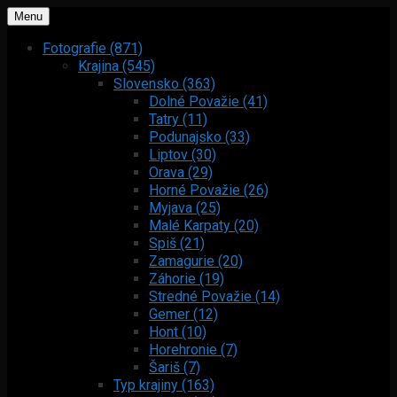
Menu
Fotografie (871)
Krajina (545)
Slovensko (363)
Dolné Považie (41)
Tatry (11)
Podunajsko (33)
Liptov (30)
Orava (29)
Horné Považie (26)
Myjava (25)
Malé Karpaty (20)
Spiš (21)
Zamagurie (20)
Záhorie (19)
Stredné Považie (14)
Gemer (12)
Hont (10)
Horehronie (7)
Šariš (7)
Typ krajiny (163)