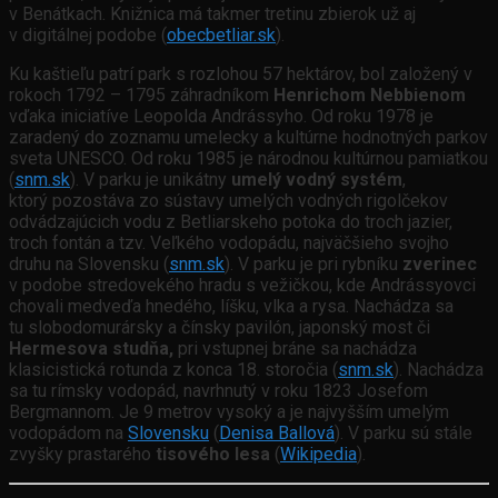
v Benátkach. Knižnica má takmer tretinu zbierok už aj
v digitálnej podobe (
obecbetliar.sk
).
Ku kaštieľu patrí park s rozlohou 57 hektárov, bol založený v
rokoch 1792 – 1795 záhradníkom
Henrichom Nebbienom
vďaka iniciatíve Leopolda Andrássyho. Od roku 1978 je
zaradený do zoznamu umelecky a kultúrne hodnotných parkov
sveta UNESCO. Od roku 1985 je národnou kultúrnou pamiatkou
(
snm.sk
). V parku je unikátny
umelý vodný systém
,
ktorý pozostáva zo sústavy umelých vodných rigolčekov
odvádzajúcich vodu z Betliarskeho potoka do troch jazier,
troch fontán a tzv. Veľkého vodopádu, najväčšieho svojho
druhu na Slovensku (
snm.sk
). V parku je pri rybníku
zverinec
v podobe stredovekého hradu s vežičkou, kde Andrássyovci
chovali medveďa hnedého, líšku, vlka a rysa. Nachádza sa
tu slobodomurársky a čínsky pavilón, japonský most či
Hermesova studňa,
pri vstupnej bráne sa nachádza
klasicistická rotunda z konca 18. storočia (
snm.sk
). Nachádza
sa tu rímsky vodopád, navrhnutý v roku 1823 Josefom
Bergmannom. Je 9 metrov vysoký a je najvyšším umelým
vodopádom na
Slovensku
(
Denisa Ballová
). V parku sú stále
zvyšky prastarého
tisového lesa
(
Wikipedia
).