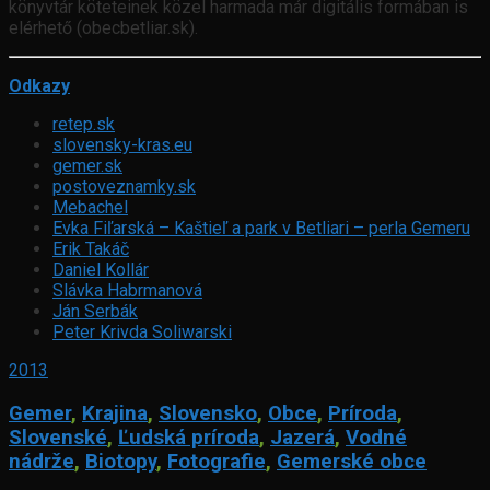
könyvtár köteteinek közel harmada már digitális formában is
elérhető (obecbetliar.sk).
Odkazy
retep.sk
slovensky-kras.eu
gemer.sk
postoveznamky.sk
Mebachel
Evka Fiľarská – Kaštieľ a park v Betliari – perla Gemeru
Erik Takáč
Daniel Kollár
Slávka Habrmanová
Ján Serbák
Peter Krivda Soliwarski
2013
Gemer
,
Krajina
,
Slovensko
,
Obce
,
Príroda
,
Slovenské
,
Ľudská príroda
,
Jazerá
,
Vodné
nádrže
,
Biotopy
,
Fotografie
,
Gemerské obce