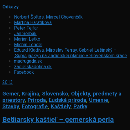
Odkazy
Norbert Šoltés, Marcel Chovančák
Martina Haratíková
Peter Fejfar
Ján Serbák
Marian Letko
Michal Lendel
Eduard Kladiva, Miroslav Terray, Gabriel Lešinský –
Súpis jaskýň na Zádielskej planine v Slovenskom krase
madrugada.sk
zadielskadolina.sk
Facebook
2013
Gemer
,
Krajina
,
Slovensko
,
Objekty, predmety a
priestory
,
Príroda
,
Ľudská príroda
,
Umenie
,
Stavby
,
Fotografie
,
Kaštiely
,
Parky
Betliarsky kaštieľ – gemerská perla