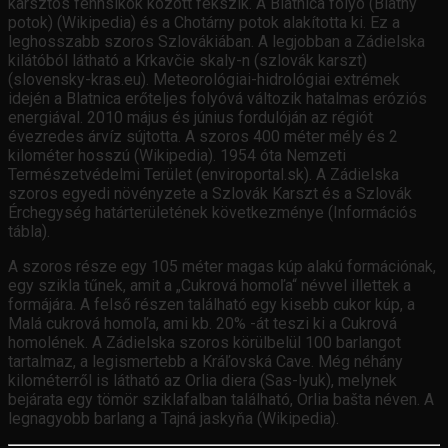
karsztos fennsíkok között fekszik. A Blatnica folyó (Blatný
potok) (Wikipedia) és a Chotárny potok alakította ki. Ez a
leghosszabb szoros Szlovákiában. A legjobban a Zádielska
kilátóból látható a Krkavčie skaly-n (szlovák karszt)
(slovensky-kras.eu). Meteorológiai-hidrológiai extrémek
idején a Blatnica erőteljes folyóvá változik hatalmas eróziós
energiával. 2010 május és június fordulóján az régiót
évezredes árvíz sújtotta. A szoros 400 méter mély és 2
kilométer hosszú (Wikipedia). 1954 óta Nemzeti
Természetvédelmi Terület (enviroportal.sk). A Zádielska
szoros egyedi növényzete a Szlovák Karszt és a Szlovák
Érchegység határterületének következménye (Információs
tábla).
A szoros része egy 105 méter magas kúp alakú formációnak,
egy szikla tűnek, amit a „Cukrová homoľa“ névvel illettek a
formájára. A felső részen található egy kisebb cukor kúp, a
Malá cukrová homoľa, ami kb. 20% -át teszi ki a Cukrová
homolének. A Zádielska szoros körülbelül 100 barlangot
tartalmaz, a legismertebb a Kráľovská Cave. Még néhány
kilométerről is látható az Orlia diera (Sas-lyuk), melynek
bejárata egy tömör sziklafalban található, Orlia bašta néven. A
legnagyobb barlang a Tajná jaskyňa (Wikipedia).