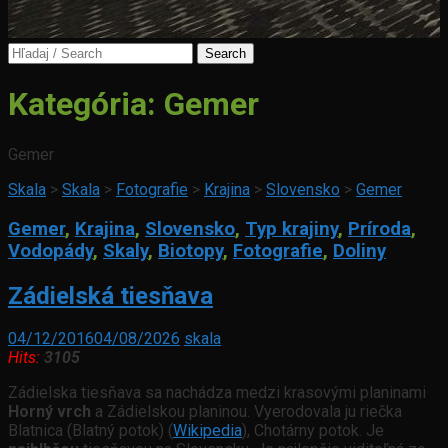
Search
for:
Kategória:
Gemer
Gemer
Skala
>
Skala
>
Fotografie
>
Krajina
>
Slovensko
>
Gemer
Gemer
,
Krajina
,
Slovensko
,
Typ krajiny
,
Príroda
,
Vodopády
,
Skaly
,
Biotopy
,
Fotografie
,
Doliny
Zádielská tiesňava
04/12/2016
04/08/2026
skala
Hits:
3105
Zádielska tiesňava sa nachádza medzi krasovými planinami
Horný vrch
a Zádielskou planinou. Vyerodovala ju riečka
Blatnica (Blatný potok) (
Wikipedia
), Chotárny potok. Je