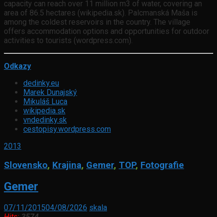
capacity can reach over 11 million m3 of water, covering an
area of 86.5 hectares (wikipedia.sk). Palcmanská Maša is
among the coldest reservoirs in the country. The village
offers accommodation options and opportunities for outdoor
activities to tourists (wordpress.com).
Odkazy
dedinky.eu
Marek Dunajský
Mikuláš Luca
wikipedia.sk
vndedinky.sk
cestopisy.wordpress.com
2013
Slovensko
,
Krajina
,
Gemer
,
TOP
,
Fotografie
Gemer
07/11/2015
04/08/2026
skala
Hits:
3574