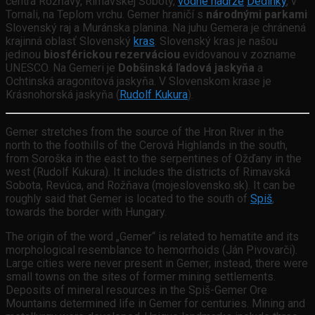
centrá Rožňavy, Rimavskej Soboty,
vodné nádrže
Dedinky
, v
Tornali, na Teplom vrchu. Gemer hraničí s
národnými parkami
Slovenský raj a Muránska planina. Na juhu Gemera je chránená
krajinná oblasť Slovenský
kras
. Slovenský kras je našou
jedinou
biosférickou rezerváciou
evidovanou v zozname
UNESCO. Na Gemeri je
Dobšinská ľadová jaskyňa
a
Ochtinská aragonitová jaskyňa. V Slovenskom krase je
Krásnohorská jaskyňa (
Rudolf Kukura
).
Gemer stretches from the source of the Hron River in the
north to the foothills of the Cerová Highlands in the south,
from Soroška in the east to the serpentines of Ožďany in the
west (Rudolf Kukura). It includes the districts of Rimavská
Sobota, Revúca, and Rožňava (mojeslovensko.sk). It can be
roughly said that Gemer is located to the south of
Spiš
,
towards the border with Hungary.
The origin of the word „Gemer“ is related to hematite and its
morphological resemblance to hemorrhoids (Ján Pivovarči).
Large cities were never present in Gemer; instead, there were
small towns on the sites of former mining settlements.
Deposits of mineral resources in the Spiš-Gemer Ore
Mountains determined life in Gemer for centuries. Mining and