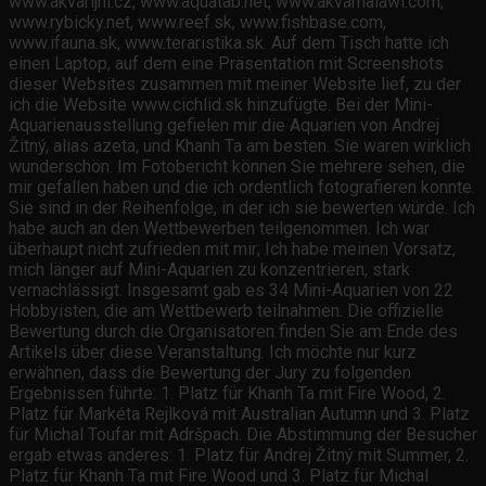
www.akvarijni.cz, www.aquatab.net, www.akvamalawi.com,
www.rybicky.net, www.reef.sk, www.fishbase.com,
www.ifauna.sk, www.teraristika.sk. Auf dem Tisch hatte ich
einen Laptop, auf dem eine Präsentation mit Screenshots
dieser Websites zusammen mit meiner Website lief, zu der
ich die Website www.cichlid.sk hinzufügte. Bei der Mini-
Aquarienausstellung gefielen mir die Aquarien von Andrej
Žitný, alias azeta, und Khanh Ta am besten. Sie waren wirklich
wunderschön. Im Fotobericht können Sie mehrere sehen, die
mir gefallen haben und die ich ordentlich fotografieren konnte.
Sie sind in der Reihenfolge, in der ich sie bewerten würde. Ich
habe auch an den Wettbewerben teilgenommen. Ich war
überhaupt nicht zufrieden mit mir; Ich habe meinen Vorsatz,
mich länger auf Mini-Aquarien zu konzentrieren, stark
vernachlässigt. Insgesamt gab es 34 Mini-Aquarien von 22
Hobbyisten, die am Wettbewerb teilnahmen. Die offizielle
Bewertung durch die Organisatoren finden Sie am Ende des
Artikels über diese Veranstaltung. Ich möchte nur kurz
erwähnen, dass die Bewertung der Jury zu folgenden
Ergebnissen führte: 1. Platz für Khanh Ta mit Fire Wood, 2.
Platz für Markéta Rejlková mit Australian Autumn und 3. Platz
für Michal Toufar mit Adršpach. Die Abstimmung der Besucher
ergab etwas anderes: 1. Platz für Andrej Žitný mit Summer, 2.
Platz für Khanh Ta mit Fire Wood und 3. Platz für Michal