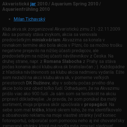
Akvaristická
jar
2010 / Aquarium Spring 2010 /
Aquarienfrühling 2010
Milan Tichavský
Klub.akva.sk zorganizoval Akvaristickú zimu 21.-22.11.2009.
Ako sa pomaly stáva zvykom, akcia sa venovala
predovšetkým
miniakváriam
. Akvazima sa konala v
rovnakom termíne ako bola akcia v Plzni, čo sa možno trošku
negatívne prejavilo na nižšej účasti predajcov, ale
predovšetkým na nižšej účasti návštevníkov z Česka. Na
druhej strane, napr. z
Romana Slabocha
z Prahy sa stáva
počas konania akcií klubu.akva.sk bratislavčan ;-). Každopádne
z hľadiska návštevnosti sa klubu akcia nadmieru vydarila. Ešte
som nezažil na akcii klubu.akva.sk, v pomerne veľkých
priestoroch
DK Ružinov
, aby v sobotu počas prvého dňa
akcie bolo cez obed toľko ľudí. Odhadujem, že na Akvazimu
prišlo viac ako 900 ľudí. Ja sám som sa tentokrát na akciu
pripravil dôkladnejšie. Je pravda, že som ponúkal iba malý
sortiment, moja príprava skôr spočívala v
propagácii
. Na
sebe som mal
tričko
, ktoré okrem toho, že ma identifikovalo
a obsahovalo reklamu na moje vlastné stránky (viď koniec
fotoreportu), odporúčal som pomocou neho aj iné chovateľsky
zamerané stránky, ktoré má podľa mňa zmysel sledovať: