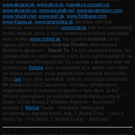
www.akvaria.sk
,
www.akva.sk
,
maniakva.seznam.cz
www.akvarijni.cz
,
www.aquatab.net
,
www.akvamalawi.com
,
www.rybicky.net
,
www.reef.sk
,
www.fishbase.com
,
www.ifauna.sk
,
www.teraristika.sk
. Na stole som mal
notebook, na ktorom bežala
prezentácia
, kde boli screenshoty
týchto stránok spolu s mojou stránkou a do ktorej som pridal
ešte stránku
www.cichlid.sk
. Na výstave
miničiek
sa mi
najviac páčilo akvárium
Andreja Žitného
, alias azeta a
Khanhove akvárium –
Khanh Ta
. Tie boli skutočné krásne. Vo
fotoreportáži sú vidno viaceré, ktoré sa mi páčili a podarilo sa
mi ich slušne odfotografovať. Sú v poradí, v akom by som ich
zhodnotil ja.
Súťaže
som sa zúčastnil aj ja. Nebol som vôbec
so sebou spokojný, svoje predsavzatie venovať sa miničku
dlhší
čas
som silne zanedbal. Celkovo sa súťaže zúčastnilo
34
miniakvárií od 22 akvaristov. Oficiálne vyhodnotenie
organizátorom je na konci príspevku o tejto akcii. Ja len
stručne spomeniem, že výsledkom hodnotenia poroty je 1.
Khanh Ta Fire Wood, 2. Markéta Rejlková – Australský
podzim, 3.
Michal
Toufar – Adršpach. Hlasovanie
návštevníkov dopadlo trochu inak: 1. Andrej Žitný – Leto, 2.
Khanh Ta – Fire Wood, 3. Michal Toufar – Adršpach.