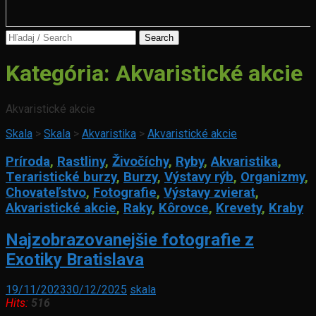
Search
for:
Kategória:
Akvaristické akcie
Akvaristické akcie
Skala
>
Skala
>
Akvaristika
>
Akvaristické akcie
Príroda
,
Rastliny
,
Živočíchy
,
Ryby
,
Akvaristika
,
Teraristické burzy
,
Burzy
,
Výstavy rýb
,
Organizmy
,
Chovateľstvo
,
Fotografie
,
Výstavy zvierat
,
Akvaristické akcie
,
Raky
,
Kôrovce
,
Krevety
,
Kraby
Najzobrazovanejšie fotografie z
Exotiky Bratislava
19/11/2023
30/12/2025
skala
Hits:
516