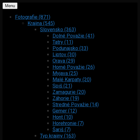
Menu
Fotografie (871)
Krajina (545)
Slovensko (363)
Dolné Považie (41)
Tatry (11)
Podunajsko (33)
Liptov (30)
Orava (29)
Horné Považie (26)
Myjava (25)
Malé Karpaty (20)
Spiš (21)
Zamagurie (20)
Záhorie (19)
Stredné Považie (14)
Gemer (12)
Hont (10)
Horehronie (7)
Šariš (7)
Typ krajiny (163)