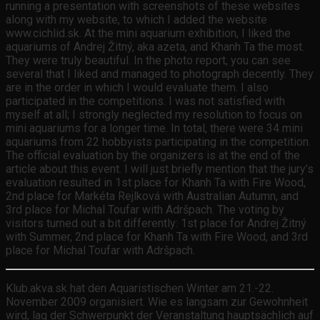
running a presentation with screenshots of these websites
along with my website, to which I added the website
www.cichlid.sk. At the mini aquarium exhibition, I liked the
aquariums of Andrej Žitný, aka azeta, and Khanh Ta the most.
They were truly beautiful. In the photo report, you can see
several that I liked and managed to photograph decently. They
are in the order in which I would evaluate them. I also
participated in the competitions. I was not satisfied with
myself at all; I strongly neglected my resolution to focus on
mini aquariums for a longer time. In total, there were 34 mini
aquariums from 22 hobbyists participating in the competition.
The official evaluation by the organizers is at the end of the
article about this event. I will just briefly mention that the jury’s
evaluation resulted in 1st place for Khanh Ta with Fire Wood,
2nd place for Markéta Rejlková with Australian Autumn, and
3rd place for Michal Toufar with Adršpach. The voting by
visitors turned out a bit differently: 1st place for Andrej Žitný
with Summer, 2nd place for Khanh Ta with Fire Wood, and 3rd
place for Michal Toufar with Adršpach.
Klub.akva.sk hat den Aquaristischen Winter am 21.-22.
November 2009 organisiert. Wie es langsam zur Gewohnheit
wird, lag der Schwerpunkt der Veranstaltung hauptsächlich auf