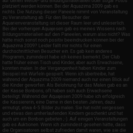
auf denen Werbe- und Bildungsmaterialien oder sogar Fotos
platziert werden können. Bei der Aquazima 2009 gab es
nichts. Die Nutzung dieser Paneele nimmt von Veranstaltung
zu Veranstaltung ab. Für den Besucher der
Aquarienveranstaltung ist dieser Raum leer und unleserlich.
Bei der vorherigen Aquajesen gab es meines Wissens nach
Bildungsmaterialien auf den Paneelen, warum also nicht? Was
hätte mich sonst noch positiv beeindrucken können bei der
Aquazima 2009? Leider fällt mir nichts für einen
durchschnittlichen Besucher ein. Es gab kein anderes
Programm, zumindest habe ich keines bemerkt. Der Club
hatte früher einen Tisch und Kinder, aber auch Erwachsene,
konnten malen. In der Vergangenheit haben Kinder zum
Beispiel mit Würfeln gespielt. Wenn ich übertreibe, hat
während der Aquazima 2009 niemand auch nur einen Blick auf
die Kinder geworfen. Als Belohnung für das Malen gab es an
der Kasse Bonbons, oft haben sich auch Erwachsene
beteiligt. Während der Aquajesen 2009 habe ich erfolgreich
die Kassiererin, eine Dame in den besten Jahren, dazu
ermutigt, etwa 4-5 Bilder zu malen. Sie hat nicht vergessen
und etwas den umherlaufenden Kindern geschenkt und hat
auch um ein Bonbon gebeten ;-). Auf einigen Veranstaltungen
gab es Auktionen. Wenn ich zumindest gesehen hätte, dass
die Organisatoren selbst zufrieden damit waren, wie sie die