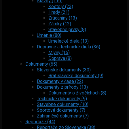
Stavby (110)
Kostoly (23)
Hrady (21)
Zrúcaniny (13)
Zámky (12)
Stavebné prvky (8)
Umenie (80)
Umelecké diela (13)
Dopravné a technické diela (36)
Mlyny (15)
Doprava (8)
Dokumenty (65)
Slovenské dokumenty (30)
Bratislavské dokumenty (9)
Dokumenty v čase (22)
Dokumenty z prírody (13)
Dokumenty o živočíchoch (8)
Technické dokumenty (9)
Stavebné dokumenty (10)
Športové dokumenty (7)
Zahraničné dokumenty (7)
Reportáže (44)
Reportáže zo Slovenska (38)