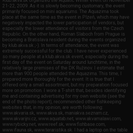
Klub.akva.sk organized the Aquatic Winter event on November
21-22, 2009. As it is slowly becoming customary, the event
primarily focused on mini aquariums. The Aquazima took
place at the same time as the event in Plzeň, which may have
negatively impacted the lower participation of vendors, but
especially the lower attendance of visitors from the Czech
Republic. On the other hand, Roman Slaboch from Prague is
becoming a Bratislava resident during the events organized
by klub.akva.sk ;-). In terms of attendance, the event was
extremely successful for the club. I have never experienced
so many people at a klub.akva.sk event, especially during the
first day of the event on Saturday around lunchtime, in the
relatively large premises of the DK Ružinov. I estimate that
more than 900 people attended the Aquazima. This time, I
prepared more thoroughly for the event. It is true that I
offered only a small assortment, but my preparation focused
more on promotion. I wore a T-shirt that, besides identifying
me and containing advertising for my own website (see the
end of the photo report), recommended other fishkeeping
websites that, in my opinion, are worth following:
www.akvaria.sk, www.akva.sk, maniakva.seznam.cz,
www.akvarijni.cz, www.aquatab.net, www.akvamalawi.com,
www.rybicky.net, www.reef.sk, www.fishbase.com,
www.ifauna.sk, www.teraristika.sk. I had a laptop on the table