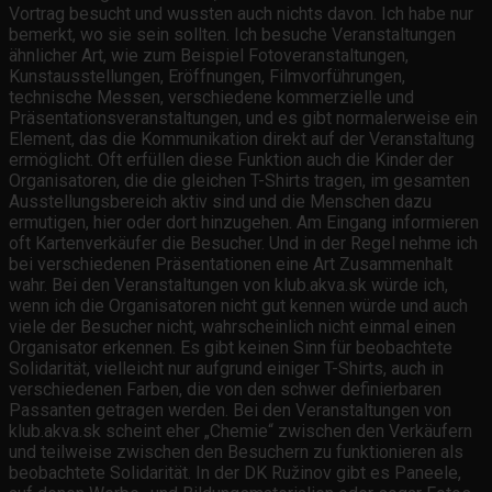
Vortrag besucht und wussten auch nichts davon. Ich habe nur
bemerkt, wo sie sein sollten. Ich besuche Veranstaltungen
ähnlicher Art, wie zum Beispiel Fotoveranstaltungen,
Kunstausstellungen, Eröffnungen, Filmvorführungen,
technische Messen, verschiedene kommerzielle und
Präsentationsveranstaltungen, und es gibt normalerweise ein
Element, das die Kommunikation direkt auf der Veranstaltung
ermöglicht. Oft erfüllen diese Funktion auch die Kinder der
Organisatoren, die die gleichen T-Shirts tragen, im gesamten
Ausstellungsbereich aktiv sind und die Menschen dazu
ermutigen, hier oder dort hinzugehen. Am Eingang informieren
oft Kartenverkäufer die Besucher. Und in der Regel nehme ich
bei verschiedenen Präsentationen eine Art Zusammenhalt
wahr. Bei den Veranstaltungen von klub.akva.sk würde ich,
wenn ich die Organisatoren nicht gut kennen würde und auch
viele der Besucher nicht, wahrscheinlich nicht einmal einen
Organisator erkennen. Es gibt keinen Sinn für beobachtete
Solidarität, vielleicht nur aufgrund einiger T-Shirts, auch in
verschiedenen Farben, die von den schwer definierbaren
Passanten getragen werden. Bei den Veranstaltungen von
klub.akva.sk scheint eher „Chemie“ zwischen den Verkäufern
und teilweise zwischen den Besuchern zu funktionieren als
beobachtete Solidarität. In der DK Ružinov gibt es Paneele,