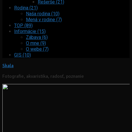
Rešerše (21)
Rodina (21)
Naša rodina (10)
Mená v rodine (7)
TOP (89)
Informácie (15)
Zábava (6)
O mne (9)
O webe (7)
GIS (10)
Skala
Fotografie, akvaristika, radosť, poznanie