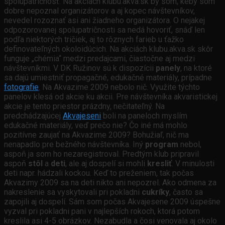
spolupatričnosť. Na akciách klubu.akva.sk by som, keby som
dobre nepoznal organizátorov a aj kopec návštevníkov,
nevedel rozoznať asi ani žiadneho organizátora. O nejakej
odpozorovanej spolupatričnosti sa nedá hovoriť, snáď len
podľa niektorých tričiek, aj to rôznych farieb u ťažko
definovateľných okoloidúcich. Na akciách klubu.akva.sk skôr
funguje „chémia“ medzi predajcami, čiastočne aj medzi
návštevníkmi. V DK Ružinov sú k dispozícii
panely
, na ktoré
sa dajú umiestniť propagačné, edukačné materiály, prípadne
fotografie
. Na Akvazime 2009 nebolo nič. Využite týchto
panelov klesá od akcie ku akcii. Pre návštevníka akvaristickej
akcie je tento priestor prázdny, nečitateľný. Na
predchádzajúcej
Akvajeseni
boli na paneloch myslím
edukačné materiály, veď prečo nie? Čo iné má mohlo
pozitívne zaujať na Akvazime 2009? Bohužiaľ, nič ma
nenapadlo pre bežného návštevníka. Iný
program
nebol,
aspoň ja som ho nezaregistroval. Predtým klub pripravil
aspoň
stôl
a
deti
, ale aj dospelí si mohli
kresliť
. V minulosti
deti napr. hádzali kockou. Keď to preženiem, tak počas
Akvazimy 2009 sa na deti nikto ani nepozrel. Ako odmena za
nakreslenie sa vyskytovali pri pokladni
cukríky
, často sa
zapojili aj dospelí. Sám som počas Akvajesene 2009 úspešne
vyzval pri pokladni pani v najlepších rokoch, ktorá potom
kreslila asi 4-5 obrázkov. Nezabudla a čosi venovala aj okolo