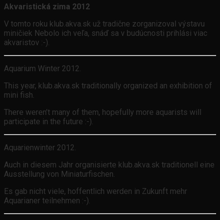
Akvaristická zima 2012
V tomto roku klub.akva.sk už tradične zorganizoval výstavu
miničiek Nebolo ich veľa, snáď sa v budúcnosti prihlási viac
akvaristov :-).
Aquarium Winter 2012.
This year, klub.akva.sk traditionally organized an exhibition of
mini fish.
There weren’t many of them, hopefully more aquarists will
participate in the future :-).
Aquarienwinter 2012.
Auch in diesem Jahr organisierte klub.akva.sk traditionell eine
Ausstellung von Miniaturfischen.
Es gab nicht viele, hoffentlich werden in Zukunft mehr
Aquarianer teilnehmen :-).