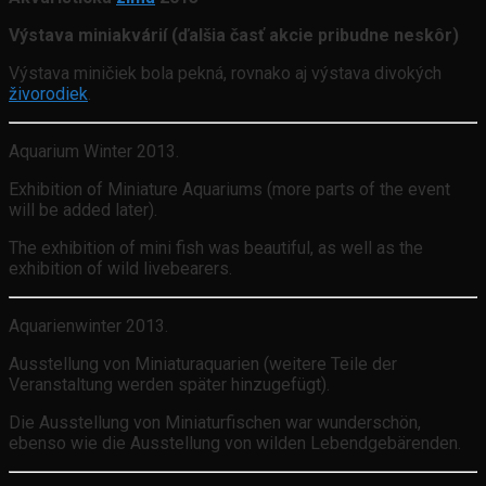
Výstava miniakvárií (ďalšia časť akcie pribudne neskôr)
Výstava miničiek bola pekná, rovnako aj výstava divokých
živorodiek
.
Aquarium Winter 2013.
Exhibition of Miniature Aquariums (more parts of the event
will be added later).
The exhibition of mini fish was beautiful, as well as the
exhibition of wild livebearers.
Aquarienwinter 2013.
Ausstellung von Miniaturaquarien (weitere Teile der
Veranstaltung werden später hinzugefügt).
Die Ausstellung von Miniaturfischen war wunderschön,
ebenso wie die Ausstellung von wilden Lebendgebärenden.