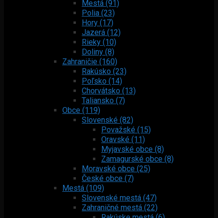
Mestá (91)
Polia (23)
Hory (17)
Jazerá (12)
Rieky (10)
Doliny (8)
Zahraničie (160)
Rakúsko (23)
Poľsko (14)
Chorvátsko (13)
Taliansko (7)
Obce (119)
Slovenské (82)
Považské (15)
Oravské (11)
Myjavské obce (8)
Zamagurské obce (8)
Moravské obce (25)
České obce (7)
Mestá (109)
Slovenské mestá (47)
Zahraničné mestá (22)
Rakúske mestá (6)