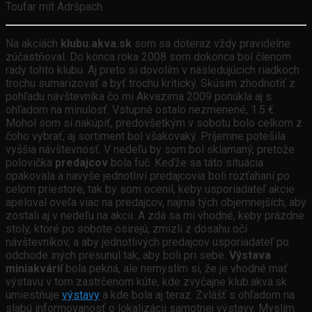
Toufar mit Adršpach.
Na akciách
klubu.akva.sk
som sa doteraz vždy pravidelne
zúčastňoval. Do konca roka 2008 som dokonca bol členom
rady tohto klubu. Aj preto si dovolím v nasledujúcich riadkoch
trochu sumarizovať a byť trochu kritický. Skúsim zhodnotiť z
pohľadu návštevníka čo mi Akvazima 2009 ponúkla aj s
ohľadom na minulosť. Vstupné ostalo nezmenené, 1.5 €.
Mohol som si nakúpiť, predovšetkým v sobotu bolo celkom z
čoho vybrať, aj sortiment bol všakovaký. Príjemne potešila
vyššia návštevnosť. V nedeľu by som bol sklamaný, pretože
polovička
predajcov
bola fuč. Keďže sa táto situácia
opakovala a navyše jednotliví predajcovia boli rozťahaní po
celom priestore, tak by som ocenil, keby usporiadateľ akcie
apeloval oveľa viac na predajcov, najmä tých objemnejších, aby
zostali aj v nedeľu na akcii. A zdá sa mi vhodné, keby prázdne
stoly, ktoré po sobote osirejú, zmizli z dosahu očí
návštevníkov, a aby jednotlivých predajcov usporiadateľ po
odchode iných presunul tak, aby boli pri sebe.
Výstava
miniakvárií
bola pekná, ale nemyslím si, že je vhodné mať
výstavu v tom zastrčenom kúte, kde zvyčajne klub.akva.sk
umiestňuje
výstavy
a kde bola aj teraz. Zvlášť s ohľadom na
slabú informovanosť o lokalizácii samotnej výstavy. Myslím