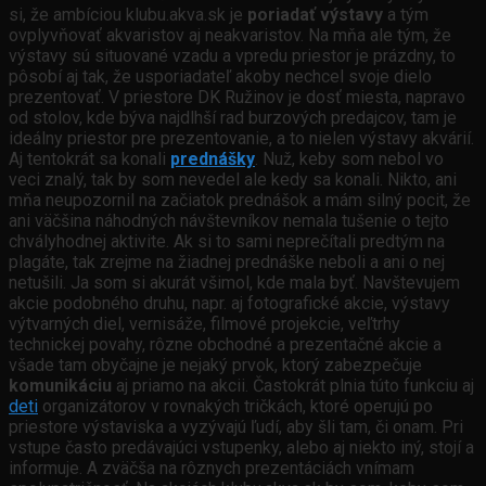
si, že ambíciou klubu.akva.sk je
poriadať výstavy
a tým
ovplyvňovať akvaristov aj neakvaristov. Na mňa ale tým, že
výstavy sú situované vzadu a vpredu priestor je prázdny, to
pôsobí aj tak, že usporiadateľ akoby nechcel svoje dielo
prezentovať. V priestore DK Ružinov je dosť miesta, napravo
od stolov, kde býva najdlhší rad burzových predajcov, tam je
ideálny priestor pre prezentovanie, a to nielen výstavy akvárií.
Aj tentokrát sa konali
prednášky
. Nuž, keby som nebol vo
veci znalý, tak by som nevedel ale kedy sa konali. Nikto, ani
mňa neupozornil na začiatok prednášok a mám silný pocit, že
ani väčšina náhodných návštevníkov nemala tušenie o tejto
chvályhodnej aktivite. Ak si to sami neprečítali predtým na
plagáte, tak zrejme na žiadnej prednáške neboli a ani o nej
netušili. Ja som si akurát všimol, kde mala byť. Navštevujem
akcie podobného druhu, napr. aj fotografické akcie, výstavy
výtvarných diel, vernisáže, filmové projekcie, veľtrhy
technickej povahy, rôzne obchodné a prezentačné akcie a
všade tam obyčajne je nejaký prvok, ktorý zabezpečuje
komunikáciu
aj priamo na akcii. Častokrát plnia túto funkciu aj
deti
organizátorov v rovnakých tričkách, ktoré operujú po
priestore výstaviska a vyzývajú ľudí, aby šli tam, či onam. Pri
vstupe často predávajúci vstupenky, alebo aj niekto iný, stojí a
informuje. A zväčša na rôznych prezentáciách vnímam