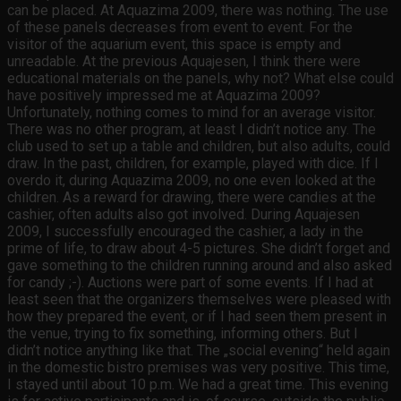
can be placed. At Aquazima 2009, there was nothing. The use
of these panels decreases from event to event. For the
visitor of the aquarium event, this space is empty and
unreadable. At the previous Aquajesen, I think there were
educational materials on the panels, why not? What else could
have positively impressed me at Aquazima 2009?
Unfortunately, nothing comes to mind for an average visitor.
There was no other program, at least I didn’t notice any. The
club used to set up a table and children, but also adults, could
draw. In the past, children, for example, played with dice. If I
overdo it, during Aquazima 2009, no one even looked at the
children. As a reward for drawing, there were candies at the
cashier, often adults also got involved. During Aquajesen
2009, I successfully encouraged the cashier, a lady in the
prime of life, to draw about 4-5 pictures. She didn’t forget and
gave something to the children running around and also asked
for candy ;-). Auctions were part of some events. If I had at
least seen that the organizers themselves were pleased with
how they prepared the event, or if I had seen them present in
the venue, trying to fix something, informing others. But I
didn’t notice anything like that. The „social evening“ held again
in the domestic bistro premises was very positive. This time,
I stayed until about 10 p.m. We had a great time. This evening