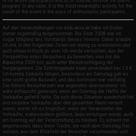
is for active participants and is, of course, outside the public
program. In any case, it is the most meaningful activity for the
credit of the event in the eyes of enthusiastic participants.
Auf den Veranstaltungen von klub.akva.sk habe ich bisher
immer regelmäßig teilgenommen. Bis Ende 2008 war ich
sogar Mitglied des Vorstands dieses Vereins. Daher erlaube
ich mir, in den folgenden Zeilen ein wenig zu resümieren und
auch etwas kritisch zu sein. Ich werde versuchen, aus der
Perspektive eines Besuchers zu bewerten, was mir die
Aquazima 2009 bot, auch unter Berücksichtigung der
Vergangenheit. Die Eintrittsgebühr blieb unverändert bei 1,5 €.
Ich konnte Einkäufe tätigen, besonders am Samstag gab es
eine recht große Auswahl, und das Sortiment war vielfältig.
Die höhere Besucherzahl war angenehm überraschend. Ich
wäre enttäuscht gewesen, wenn am Sonntag die Hälfte der
Verkäufer gefehlt hätte. Da sich diese Situation wiederholt hat
und einzelne Verkäufer über den gesamten Raum verteilt
waren, würde ich es begrüßen, wenn der Veranstalter die
Verkäufer, insbesondere größere, dazu ermutigen würde, auch
am Sonntag auf der Veranstaltung zu bleiben. Es scheint mir
angemessen, dass leere Tische, die nach dem Samstag frei
werden, aus dem Blickfeld der Besucher verschwinden und