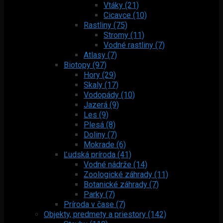
Vtáky (21)
Cicavce (10)
Rastliny (75)
Stromy (11)
Vodné rastliny (7)
Atlasy (7)
Biotopy (97)
Hory (29)
Skaly (17)
Vodopády (10)
Jazerá (9)
Les (9)
Plesá (8)
Doliny (7)
Mokrade (6)
Ľudská príroda (41)
Vodné nádrže (14)
Zoologické záhrady (11)
Botanické záhrady (7)
Parky (7)
Príroda v čase (7)
Objekty, predmety a priestory (142)