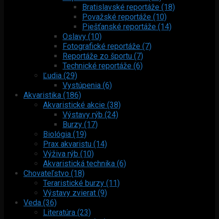
Bratislavské reportáže (18)
Považské reportáže (10)
Piešťanské reportáže (14)
Oslavy (10)
Fotografické reportáže (7)
Reportáže zo športu (7)
Technické reportáže (6)
Ľudia (29)
Vystúpenia (6)
Akvaristika (186)
Akvaristické akcie (38)
Výstavy rýb (24)
Burzy (17)
Biológia (19)
Prax akvaristu (14)
Výživa rýb (10)
Akvaristická technika (6)
Chovateľstvo (18)
Teraristické burzy (11)
Výstavy zvierat (9)
Veda (36)
Literatúra (23)