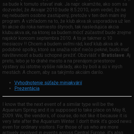
sa bude k tomuto stavať inak. Ja napr. okamžite, ako som sa
dozvedel, že Akvajar 2010 bude 8.5.2010, som vedel, že na
nej nebudem osobne zastúpený, pretože v ten deň mám iný
program. A vzhľadom na to, že klub.akva.sk usporadúva už len
tri akcie do roka namiesto štyroch, tak nasledujúca akcia
klubu.akva.sk, na ktorej sa budem môcť zúčastniť bude zrejme
najskôr koncom septembra 2010. A to je takmer o 10
mesiacov !! Chcem a budem veľmi rád, keď klub.akva.sk a
podobné spolky, ktoré sa snažia robiť niečo pekné, budú mať
návštevnosť a budú schopné prežiť. Obzvlášť v
Bratislave
. Aj
preto, lebo je to drahé mesto a na prenájom priestorov
výstavy sú istotne vyššie náklady, ako by boli a sú v iných
mestách. A chcem, aby sa takýmto akciám darilo.
Vyhodnotenie súťaže miniakvárií
Prezentácia
I know that the next event of a similar type will be the
Aquarium Spring and it is supposed to take place on May 8,
2009. We, the vendors, of course, do not like it because it is
very late after the Aquarium Winter. I don’t think it’s good news
even for ordinary visitors. For those of us who are more
actively involved in events across Central Europe, it’s also