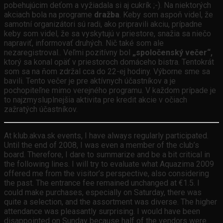
pobehujúcim deťom a vyžiadala si aj cukrík ;-). Na niektorých
akciach bola na programe
dražba
. Keby som aspoň videl, že
samotní organizátori sú radi, ako pripravili akciu, prípadne
keby som videl, že sa vyskytujú v priestore, snažia sa niečo
napraviť, informovať druhých. Nič také som ale
nezaregistroval.. Veľmi pozitívny bol
„spoločenský večer“,
ktorý sa konal opäť v priestoroch domáceho bistra. Tentokrát
som sa na ňom zdržal cca do 22-ej hodiny. Výborne sme sa
bavili. Tento večer je pre aktívnych účastníkov a je
pochopiteľne mimo verejného programu. V každom prípade je
to najzmysluplnejšia aktivita pre kredit akcie v očiach
zažratých účastníkov.
At klub.akva.sk events, I have always regularly participated.
Until the end of 2008, I was even a member of the club’s
board. Therefore, I dare to summarize and be a bit critical in
the following lines. I will try to evaluate what Aquazima 2009
offered me from the visitor’s perspective, also considering
the past. The entrance fee remained unchanged at €1.5. I
could make purchases, especially on Saturday, there was
quite a selection, and the assortment was diverse. The higher
attendance was pleasantly surprising. I would have been
disappointed on Sunday because half of the vendors were