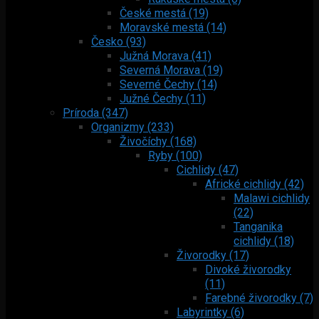
České mestá (19)
Moravské mestá (14)
Česko (93)
Južná Morava (41)
Severná Morava (19)
Severné Čechy (14)
Južné Čechy (11)
Príroda (347)
Organizmy (233)
Živočíchy (168)
Ryby (100)
Cichlidy (47)
Africké cichlidy (42)
Malawi cichlidy
(22)
Tanganika
cichlidy (18)
Živorodky (17)
Divoké živorodky
(11)
Farebné živorodky (7)
Labyrintky (6)