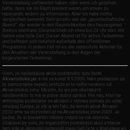
Veranstaltung vorbereitet haben, oder wenn ich gesehen
hätte, dass sie im Raum präsent waren, um etwas zu
reparieren, andere zu informieren. Aber ich habe nichts
dergleichen bemerkt. Sehr positiv war der „gesellschaftliche
Abend“, der wieder in den Räumlichkeiten des hauseigenen
Bistros stattfand. Diesmal blieb ich etwa bis 22 Uhr dort. Wir
hatten eine tolle Zeit. Dieser Abend ist für aktive Teilnehmer
und befindet sich natürlich außerhalb des öffentlichen
Programms. In jedem Fall ist es die sinnvollste Aktivität für
das Ansehen der Veranstaltung in den Augen der
begeisterten Teilnehmer.
Viem, že nasledujúca akcia podobného typu bude
Akvaristická jar
a má sa konať 8.5.2009. Nám predajcom sa
to samozrejme nepáči, pretože je to veľmi neskoro od
Akvaristickej zimy. Myslím, že ani pre obyčajných
návštevníkov to nie je práve dobrá správa. Pre nás, ktorí sa
aktívnejšie podieľame na akciách v sumáre pomaly po celej
strednej Európe, je zlý aj ten fakt, že termín akcie Akvajari
2010 sme sa dozvedeli až na Akvaristickej zime 2009. Je
bežné, že si poniektorí robíme rozpis na rok dopredu.
Očakával by som, že organizátori podobných akcií a hlavne
tam, kde je obrovský potenciál masy ľudí (a to v Bratislave je),