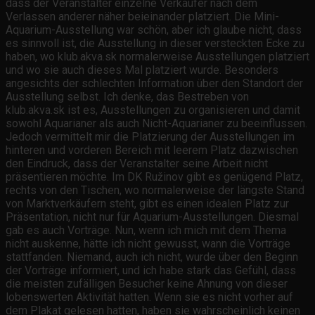
dass der Veranstalter einzelne Verkäufer nach dem
Verlassen anderer näher beieinander platziert. Die Mini-
Aquarium-Ausstellung war schön, aber ich glaube nicht, dass
es sinnvoll ist, die Ausstellung in dieser versteckten Ecke zu
haben, wo klub.akva.sk normalerweise Ausstellungen platziert
und wo sie auch dieses Mal platziert wurde. Besonders
angesichts der schlechten Information über den Standort der
Ausstellung selbst. Ich denke, das Bestreben von
klub.akva.sk ist es, Ausstellungen zu organisieren und damit
sowohl Aquarianer als auch Nicht-Aquarianer zu beeinflussen.
Jedoch vermittelt mir die Platzierung der Ausstellungen im
hinteren und vorderen Bereich mit leerem Platz dazwischen
den Eindruck, dass der Veranstalter seine Arbeit nicht
präsentieren möchte. Im DK Ružinov gibt es genügend Platz,
rechts von den Tischen, wo normalerweise der längste Stand
von Marktverkäufern steht, gibt es einen idealen Platz zur
Präsentation, nicht nur für Aquarium-Ausstellungen. Diesmal
gab es auch Vorträge. Nun, wenn ich mich mit dem Thema
nicht auskenne, hätte ich nicht gewusst, wann die Vorträge
stattfanden. Niemand, auch ich nicht, wurde über den Beginn
der Vorträge informiert, und ich habe stark das Gefühl, dass
die meisten zufälligen Besucher keine Ahnung von dieser
lobenswerten Aktivität hatten. Wenn sie es nicht vorher auf
dem Plakat gelesen hatten, haben sie wahrscheinlich keinen