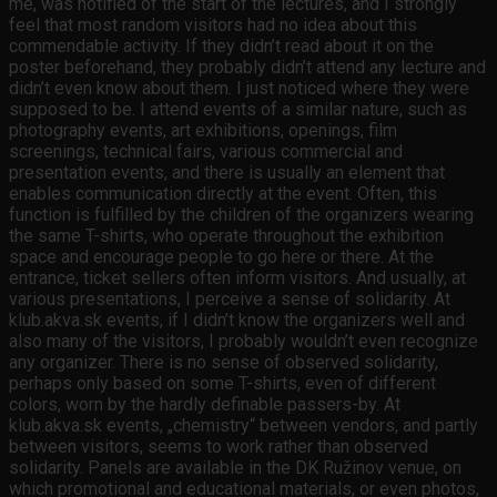
me, was notified of the start of the lectures, and I strongly
feel that most random visitors had no idea about this
commendable activity. If they didn’t read about it on the
poster beforehand, they probably didn’t attend any lecture and
didn’t even know about them. I just noticed where they were
supposed to be. I attend events of a similar nature, such as
photography events, art exhibitions, openings, film
screenings, technical fairs, various commercial and
presentation events, and there is usually an element that
enables communication directly at the event. Often, this
function is fulfilled by the children of the organizers wearing
the same T-shirts, who operate throughout the exhibition
space and encourage people to go here or there. At the
entrance, ticket sellers often inform visitors. And usually, at
various presentations, I perceive a sense of solidarity. At
klub.akva.sk events, if I didn’t know the organizers well and
also many of the visitors, I probably wouldn’t even recognize
any organizer. There is no sense of observed solidarity,
perhaps only based on some T-shirts, even of different
colors, worn by the hardly definable passers-by. At
klub.akva.sk events, „chemistry“ between vendors, and partly
between visitors, seems to work rather than observed
solidarity. Panels are available in the DK Ružinov venue, on
which promotional and educational materials, or even photos,