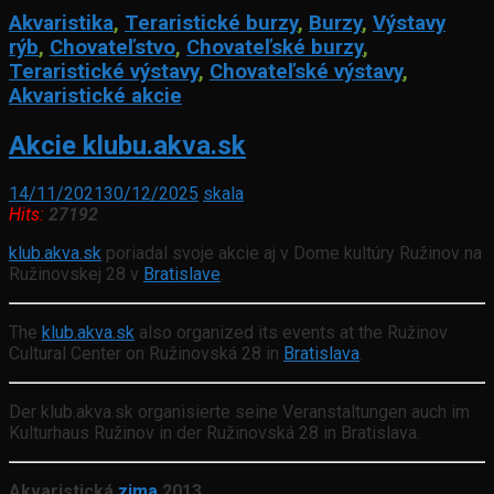
Akvaristika
,
Teraristické burzy
,
Burzy
,
Výstavy
rýb
,
Chovateľstvo
,
Chovateľské burzy
,
Teraristické výstavy
,
Chovateľské výstavy
,
Akvaristické akcie
Akcie klubu.akva.sk
14/11/2021
30/12/2025
skala
Hits:
27192
klub.akva.sk
poriadal svoje akcie aj v Dome kultúry Ružinov na
Ružinovskej 28 v
Bratislave
.
The
klub.akva.sk
also organized its events at the Ružinov
Cultural Center on Ružinovská 28 in
Bratislava
.
Der klub.akva.sk organisierte seine Veranstaltungen auch im
Kulturhaus Ružinov in der Ružinovská 28 in Bratislava.
Akvaristická
zima
2013