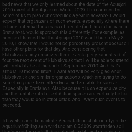
bad news that we only learned about the date of the Aquajari
2010 event at the Aquarium Winter 2009. It is common for
some of us to plan our schedules a year in advance. I would
expect that organizers of such events, especially where there
is huge potential for a mass of people (and this is the case in
Bratislava), would approach this differently. For example, as
soon as I learned that the Aquajari 2010 would be on May 8,
2010, I knew that I would not be personally present because I
have other plans for that day. And considering that
klub.akva.sk only organizes three events per year instead of
four, the next event of klub.akva.sk that I will be able to attend
will probably be at the end of September 2010. And that’s
almost 10 months later!! I want and will be very glad when
klub.akva.sk and similar organizations, which are trying to do
something nice, have attendance and are able to survive.
Especially in Bratislava. Also because it is an expensive city
and the rental costs for exhibition spaces are certainly higher
than they would be in other cities. And I want such events to
succeed.
Ich weiß, dass die nächste Veranstaltung ähnlichen Typs die
Aquariumfrühling sein wird und am 8.5.2009 stattfinden soll.
Uns Verkäufern gefällt das natürlich nicht, weil es sehr spät