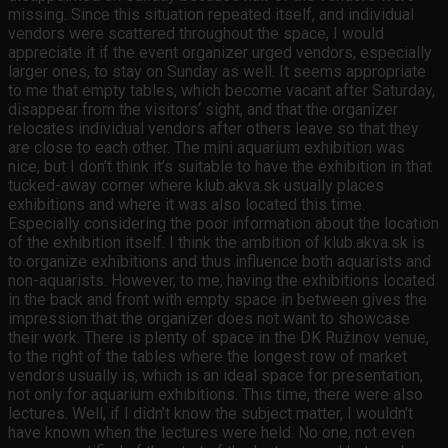
missing. Since this situation repeated itself, and individual
vendors were scattered throughout the space, I would
appreciate it if the event organizer urged vendors, especially
larger ones, to stay on Sunday as well. It seems appropriate
to me that empty tables, which become vacant after Saturday,
disappear from the visitors‘ sight, and that the organizer
relocates individual vendors after others leave so that they
are close to each other. The mini aquarium exhibition was
nice, but I don’t think it’s suitable to have the exhibition in that
tucked-away corner where klub.akva.sk usually places
exhibitions and where it was also located this time.
Especially considering the poor information about the location
of the exhibition itself. I think the ambition of klub.akva.sk is
to organize exhibitions and thus influence both aquarists and
non-aquarists. However, to me, having the exhibitions located
in the back and front with empty space in between gives the
impression that the organizer does not want to showcase
their work. There is plenty of space in the DK Ružinov venue,
to the right of the tables where the longest row of market
vendors usually is, which is an ideal space for presentation,
not only for aquarium exhibitions. This time, there were also
lectures. Well, if I didn’t know the subject matter, I wouldn’t
have known when the lectures were held. No one, not even