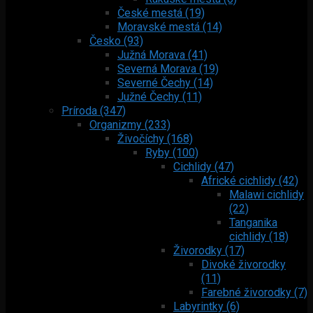
České mestá (19)
Moravské mestá (14)
Česko (93)
Južná Morava (41)
Severná Morava (19)
Severné Čechy (14)
Južné Čechy (11)
Príroda (347)
Organizmy (233)
Živočíchy (168)
Ryby (100)
Cichlidy (47)
Africké cichlidy (42)
Malawi cichlidy
(22)
Tanganika
cichlidy (18)
Živorodky (17)
Divoké živorodky
(11)
Farebné živorodky (7)
Labyrintky (6)