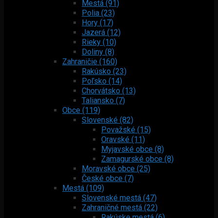
Mestá (91)
Polia (23)
Hory (17)
Jazerá (12)
Rieky (10)
Doliny (8)
Zahraničie (160)
Rakúsko (23)
Poľsko (14)
Chorvátsko (13)
Taliansko (7)
Obce (119)
Slovenské (82)
Považské (15)
Oravské (11)
Myjavské obce (8)
Zamagurské obce (8)
Moravské obce (25)
České obce (7)
Mestá (109)
Slovenské mestá (47)
Zahraničné mestá (22)
Rakúske mestá (6)