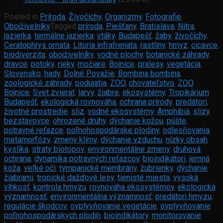
Posted in
Príroda
,
Živočíchy
,
Organizmy
,
Fotografie
,
Obojživelníky
Tagged
príroda
,
Piešťany
,
Bratislava
,
Nitra
,
jazierka
,
termálne jazierka
,
vtáky
,
Budapešť
,
žaby
,
živočíchy
,
Ceratophrys ornata
,
Litoria infrafrenata
,
rastliny
,
hmyz
,
cicavce
,
biodiverzita
,
obojživelníky
,
vodné plochy
,
botanické záhrady
,
dravce
,
potoky
,
rieky
,
močiare
,
Bojnice
,
pralesy
,
vegetácia
,
Slovensko
,
hady
,
Dolné Považie
,
Bombina bombina
,
zoologické záhrady
,
podujatia
,
ZOO
,
chovateľstvo
,
ZOO
Bojnice
,
Svet zvierat
,
larvy
,
žiabre
,
ekosystémy
,
Tropikárium
Budapešť
,
ekologická rovnováha
,
ochrana prírody
,
predátori
,
životné prostredie
,
sliz
,
vodné ekosystémy
,
Amphibia
,
slizy
,
bezstavovce
,
ohrozené druhy
,
dýchanie kožou
,
púšte
,
potravné reťazce
,
poľnohospodárske plodiny
,
odlesňovania
,
metamorfózy
,
zmeny klímy
,
dýchanie vzduchu
,
nízky obsah
kyslíka
,
straty biotopov
,
environmentálne zmeny
,
druhová
ochrana
,
dynamika potravných reťazcov
,
bioindikátori
,
jemná
koža
,
veľké oči
,
tympanické membrány
,
žubrienky
,
dýchanie
žiabrami
,
tropické dažďové lesy
,
tienisté miesta
,
vysoká
vlhkosť
,
kontrola hmyzu
,
rovnováha ekosystémov
,
ekologická
významnosť
,
environmentálna významnosť
,
predátori hmyzu
,
regulácie škodcov
,
ovplyvňovanie vegetácie
,
ovplyvňovanie
poľnohospodárskych plodín
,
bioindikátory
,
monitorovanie