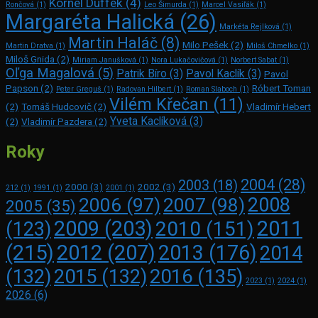
Kornel Duffek
(4)
Rončová
(1)
Leo Šimurda
(1)
Marcel Vasiľák
(1)
Margaréta Halická
(26)
Markéta Rejlková
(1)
Martin Haláč
(8)
Milo Pešek
(2)
Martin Dratva
(1)
Miloš Chmelko
(1)
Miloš Gnida
(2)
Miriam Janušková
(1)
Nora Lukačovičová
(1)
Norbert Sabat
(1)
Oľga Magalová
(5)
Patrik Bíro
(3)
Pavol Kaclík
(3)
Pavol
Papson
(2)
Róbert Toman
Peter Greguš
(1)
Radovan Hilbert
(1)
Roman Slaboch
(1)
Vilém Křečan
(11)
(2)
Tomáš Hudcovič
(2)
Vladimír Hebert
Yveta Kaclíková
(3)
(2)
Vladimír Pazdera
(2)
Roky
2004
(28)
2003
(18)
2000
(3)
2002
(3)
212
(1)
1991
(1)
2001
(1)
2008
2006
(97)
2007
(98)
2005
(35)
2009
(203)
2011
2010
(151)
(123)
(215)
2012
(207)
2013
(176)
2014
2016
(135)
(132)
2015
(132)
2023
(1)
2024
(1)
2026
(6)