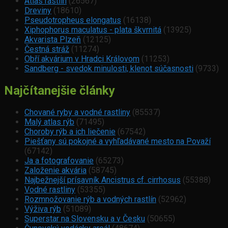
Atlas rastlín
(26567)
Dreviny
(18610)
Pseudotropheus elongatus
(16138)
Xiphophorus maculatus - plata škvrnitá
(13925)
Akvarista Plzeň
(12125)
Čestná stráž
(11274)
Obří akvárium v Hradci Královom
(11253)
Sandberg - svedok minulosti, klenot súčasnosti
(9733)
Najčítanejšie články
Chované ryby a vodné rastliny
(85537)
Malý atlas rýb
(71495)
Choroby rýb a ich liečenie
(67542)
Piešťany sú pokojné a vyhľadávané mesto na Považí
(67142)
Ja a fotografovanie
(65273)
Založenie akvária
(58745)
Najbežnejší prísavník Ancistrus cf. cirrhosus
(55388)
Vodné rastliny
(53355)
Rozmnožovanie rýb a vodných rastlín
(52962)
Výživa rýb
(51089)
Superstar na Slovensku a v Česku
(50655)