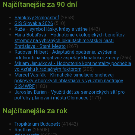
Najčítanejšie za 90 dní
Barokový Schlosshof
(2858)
GIS Slovakia 2026
(510)
Ruže - symbol lásky, krásy a vášne
(442)
Hana Bobáľová - Hodnotenie ekologických benefitov
stromov na vybraných lokalitách mestskej časti
Bratislava - Staré Mesto
(267)
Radovan Hilbert - Adaptačné opatrenia, zvýšenie
odolnosti na negatívne aspekty klimatickej zmeny
(266)
Miriam Janušková - Hodnotenie kontinentality podnebia
vo vzťahu k radiačným faktorom
(205)
Marcel Vasiľák - Klimatické simulácie snehovej
pokrývky v horských oblastiach s využitím nástrojov
GIS4WRF
(183)
Jaroslav Burian - Využití dát ze senzorických sítí pro
potřeby plánovaní města Olomouce
(171)
Najčítanejšie za rok
Tropikárium Budapešť
(41442)
Rastliny
(26608)