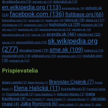
de.wikipedia.org
(15)
dennikn.sk
(12)
dobrodruh.sk
(13)
en.wikipedia.org
(113)
ephoto.sk
enviroportal.sk
(10)
facebook.com
(136)
fishbase.org
(66)
(24)
hiking.sk
(18)
idnes.cz
(17)
fishprofiles.com
(11)
gcca.net
(11)
google.com
(10)
kudyznudy.cz
(29)
muzeum.sk
(14)
infoglobe.sk
(11)
instagram.com
(11)
piestanskydennik.sk
(12)
nih.gov
(11)
panorama.sk
(10)
piestany.sk
(10)
pravda.sk
(46)
rybicky.net
(22)
planetslovakia.sk
(12)
pnky.sk
(10)
sk.wikipedia.org
seriouslyfish.com
(15)
sav.sk
(11)
(277)
sme.sk
(109)
slovakia.travel
(19)
treking.cz
(13)
youtube.com
vysoke-tatry.info
(14)
wikitravel.org
(15)
wordpress.com
(11)
(18)
zoznam.sk
(12)
Prispievatelia
Branislav Cigánik
(7)
Adam Lewicki
(2)
Adam Pernica
(1)
Dušan
Elena Halická
(11)
Eva Kaclíková
(2)
Beláň
(1)
František Debre
Ivana
František Kaclík
(2)
Heliodor Macko
(2)
(1)
Hana Bobáľová
(1)
Kaclíková
(4)
Jaroslav
Ivan Vyslúžil
(1)
Jakub Dadák
(1)
Jaroslav Burian
(1)
Julka Rončová
(6)
Hrabě
(4)
Juraj Ležovič
(1)
Ján Iskra
(1)
Júlia