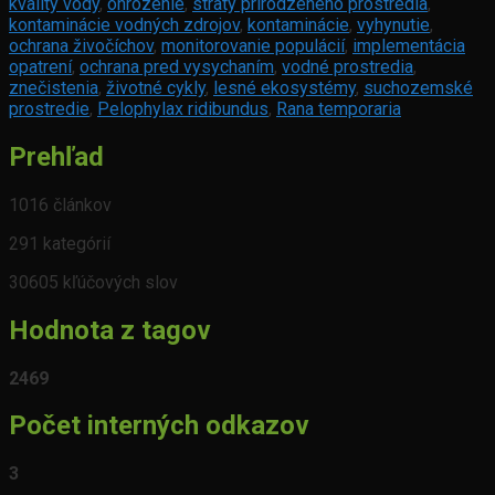
kvality vody
,
ohrozenie
,
straty prirodzeného prostredia
,
kontaminácie vodných zdrojov
,
kontaminácie
,
vyhynutie
,
ochrana živočíchov
,
monitorovanie populácií
,
implementácia
opatrení
,
ochrana pred vysychaním
,
vodné prostredia
,
znečistenia
,
životné cykly
,
lesné ekosystémy
,
suchozemské
prostredie
,
Pelophylax ridibundus
,
Rana temporaria
Prehľad
1016 článkov
291 kategórií
30605 kľúčových slov
Hodnota z tagov
2469
Počet interných odkazov
3