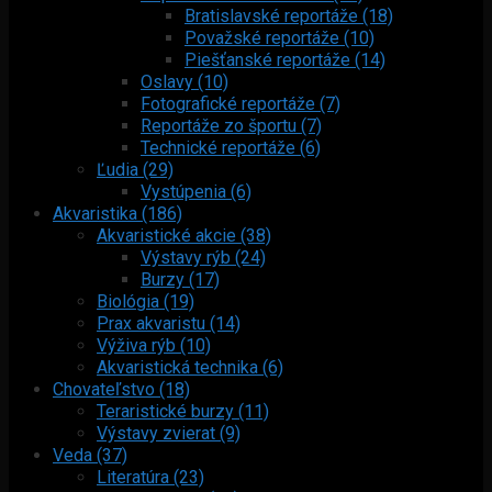
Bratislavské reportáže (18)
Považské reportáže (10)
Piešťanské reportáže (14)
Oslavy (10)
Fotografické reportáže (7)
Reportáže zo športu (7)
Technické reportáže (6)
Ľudia (29)
Vystúpenia (6)
Akvaristika (186)
Akvaristické akcie (38)
Výstavy rýb (24)
Burzy (17)
Biológia (19)
Prax akvaristu (14)
Výživa rýb (10)
Akvaristická technika (6)
Chovateľstvo (18)
Teraristické burzy (11)
Výstavy zvierat (9)
Veda (37)
Literatúra (23)