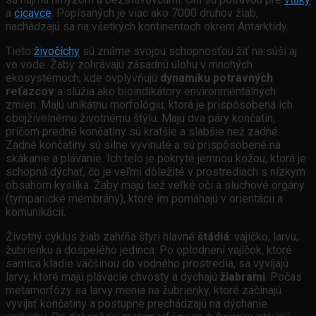
a
cicavce
. Popísaných je viac ako 7000 druhov žiab,
nachádzajú sa na všetkých kontinentoch okrem Antarktídy.
Tieto
živočíchy
sú známe svojou schopnosťou žiť na súši aj
vo vode. Žaby zohrávajú zásadnú úlohu v mnohých
ekosystémoch, kde ovplyvňujú
dynamiku potravných
reťazcov
a slúžia ako bioindikátory environmentálnych
zmien. Majú unikátnu morfológiu, ktorá je prispôsobená ich
obojživelnému životnému štýlu. Majú dva páry končatín,
pričom predné končatiny sú kratšie a slabšie než zadné.
Zadné končatiny sú silne vyvinuté a sú prispôsobené na
skákanie a plávanie. Ich telo je pokryté jemnou kožou, ktorá je
schopná dýchať, čo je veľmi dôležité v prostrediach s nízkym
obsahom kyslíka. Žaby majú tiež veľké oči a sluchové orgány
(tympanické membrány), ktoré im pomáhajú v orientácii a
komunikácii.
Životný cyklus žiab zahŕňa štyri hlavné
štádiá
: vajíčko, larvu,
žubrienku a dospelého jedinca. Po oplodnení vajíčok, ktoré
samica kladie väčšinou do vodného prostredia, sa vyvíjajú
larvy, ktoré majú plávacie chvosty a dýchajú
žiabrami
. Počas
metamorfózy sa larvy menia na žubrienky, ktoré začínajú
vyvíjať končatiny a postupne prechádzajú na dýchanie