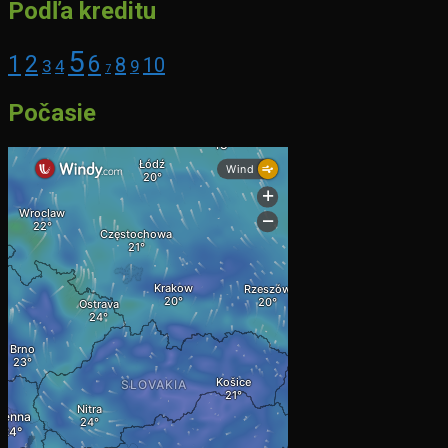
Podľa kreditu
5
1
2
6
8
10
3
4
9
7
Počasie