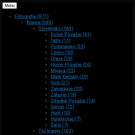
Menu
Fotografie (871)
Krajina (545)
Slovensko (363)
Dolné Považie (41)
Tatry (11)
Podunajsko (33)
Liptov (30)
Orava (29)
Horné Považie (26)
Myjava (25)
Malé Karpaty (20)
Spiš (21)
Zamagurie (20)
Záhorie (19)
Stredné Považie (14)
Gemer (12)
Hont (10)
Horehronie (7)
Šariš (7)
Typ krajiny (163)