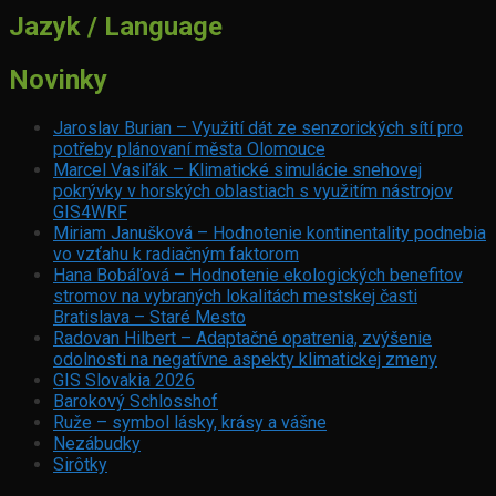
Jazyk / Language
Novinky
Jaroslav Burian – Využití dát ze senzorických sítí pro
potřeby plánovaní města Olomouce
Marcel Vasiľák – Klimatické simulácie snehovej
pokrývky v horských oblastiach s využitím nástrojov
GIS4WRF
Miriam Janušková – Hodnotenie kontinentality podnebia
vo vzťahu k radiačným faktorom
Hana Bobáľová – Hodnotenie ekologických benefitov
stromov na vybraných lokalitách mestskej časti
Bratislava – Staré Mesto
Radovan Hilbert – Adaptačné opatrenia, zvýšenie
odolnosti na negatívne aspekty klimatickej zmeny
GIS Slovakia 2026
Barokový Schlosshof
Ruže – symbol lásky, krásy a vášne
Nezábudky
Sirôtky