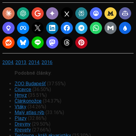
2004
,
2013
,
2014
,
2016
Podobné články
:
ZOO Budapešť
(37.55%)
Cicavce
(36.50%)
Hmyz
(35.51%)
Článkonožce
(34.37%)
Vtáky
(34.26%)
Malý atlas rýb
(33.16%)
Plazy
(32.86%)
Dreviny
(29.50%)
Krevety
(27.66%)
Terčovce - králi akvaristiky
(25.30%)