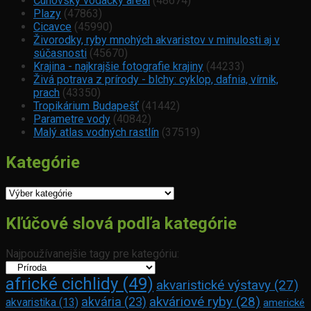
Čunovský vodácky areál
(48674)
Plazy
(47863)
Cicavce
(45990)
Živorodky, ryby mnohých akvaristov v minulosti aj v
súčasnosti
(45670)
Krajina - najkrajšie fotografie krajiny
(44233)
Živá potrava z prírody - blchy: cyklop, dafnia, vírnik,
prach
(43350)
Tropikárium Budapešť
(41442)
Parametre vody
(40842)
Malý atlas vodných rastlín
(37519)
Kategórie
Kategórie
Kľúčové slová podľa kategórie
Najpoužívanejšie tagy pre kategóriu:
africké cichlidy
(49)
akvaristické výstavy
(27)
akváriové ryby
(28)
akvária
(23)
akvaristika
(13)
americké