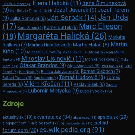
Elena Halická
(11)
Irena Šimuneková
Dušan Jurčacko
(4)
(9)
Jozef Javurek
(9)
Jozef Terem
Ivan Bohuš
(4)
Ivan Čillík
(4)
Ján Urda
Ján Serbák
(14)
(9)
Julka Rončová
(6)
Marc Elie­son
(17)
Kornel Duffek
(6)
Karol Srnec
(5)
Margaréta Halická
(26)
(18)
Markéta
Martin
Martin Haláč
(8)
Rejlková
(7)
Martina Haratíková
(6)
Kiňo
(10)
Michael K. Oliver
(5)
Michal Toufar
(4)
Michal Uriča
(4)
Michal
Miroslav Lisinovič
(11)
Monika Nosková
(5)
Šimkovic
(4)
Oskár
Otakar Brandos
(9)
Oľga Magalová
(5)
Mažgút
(4)
Peter Kaclík
(4)
Peter
Roman Slaboch
(7)
Renáta Jaloviarová
(5)
Remeň
(4)
Petr Novák
(4)
Tomáš Hudcovič
(8)
Tomáš
Róbert Toman
(5)
Sam Bors­tein
(4)
Vilém Křečan
(11)
Šereda
(6)
Václav Sulek
(6)
Zuzana
Ľubomír Motyčka
(9)
Ľuboš Vodička
(5)
Minarovičová
(4)
Zdroje
akvarista.cz
(34)
apsida.sk
(29)
aktuality.sk
(19)
akvarko.cz
(11)
cichlid-
blogspot.com
(14)
blogspot.sk
(15)
cestovatel.eu
(11)
cs.wikipedia.org
(91)
forum.com
(30)