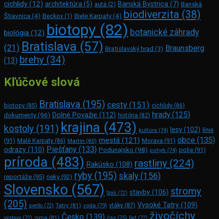
cichlidy
(12)
architektúra
(5)
Banská Bystrica
(7)
autá
(2)
Banská
biodiverzita
(38)
Štiavnica
(4)
Beckov
(1)
Biele Karpaty
(4)
biotopy
(82)
botanické záhrady
biológia
(12)
Bratislava
(57)
(21)
Braunsberg
Bratislavský hrad
(3)
brehy
(34)
(13)
Kľúčové slová
Bratislava
(195)
cesty
(151)
biotopy
(85)
cichlidy
(86)
hrady
(125)
Dolné Považie
(112)
dokumenty
(96)
história
(82)
krajina
(473)
kostoly
(191)
lesy
(102)
línie
kultúra
(74)
obce
(135)
mestá
(121)
(91)
Morava
(91)
Malé Karpaty
(86)
Martin
(80)
Piešťany
(133)
odrazy
(110)
Podunajsko
(98)
polia
(91)
pohyb
(74)
príroda
(483)
rastliny
(224)
Rakúsko
(108)
ryby
(195)
skaly
(156)
reportáže
(95)
rieky
(92)
Slovensko
(567)
stromy
stavby
(106)
Spiš
(72)
(205)
Vysoké Tatry
(109)
Tatry
(81)
voda
(79)
vtáky
(87)
svetlo
(72)
živočíchy
Česko
(139)
zima
(81)
výstavy
(72)
čas
(75)
ľad
(72)