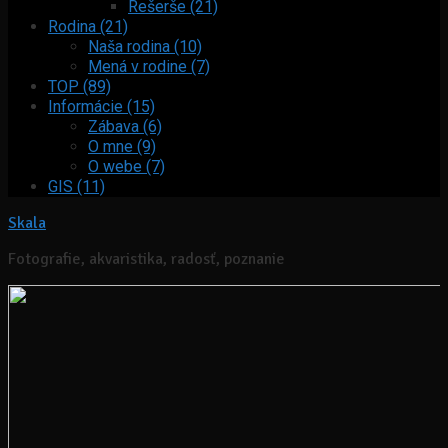
Rešerše (21)
Rodina (21)
Naša rodina (10)
Mená v rodine (7)
TOP (89)
Informácie (15)
Zábava (6)
O mne (9)
O webe (7)
GIS (11)
Skala
Fotografie, akvaristika, radosť, poznanie