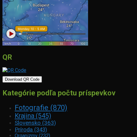
QR
Download QR Code
Kategórie podľa počtu príspevkov
Fotografie
(870)
Krajina
(545)
Slovensko
(363)
Príroda
(343)
Organizmy
(232)