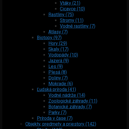
Vtáky (21)
Cicavce (10)
Rastliny (75)
Stromy (11)
Vodné rastliny (7)
Atlasy (7)
Biotopy (97)
Hory (29)
Skaly (17)
Vodopády (10)
Jazerá (9)
Les (9)
Plesá (8)
Doliny (7)
Mokrade (6)
Ľudská príroda (41)
Vodné nádrže (14)
Zoologické záhrady (11)
Botanické záhrady (7)
Parky (7)
Príroda v čase (7)
Objekty, predmety a priestory (142)