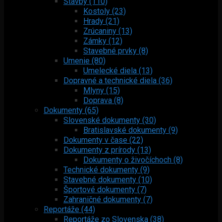
Stavby (110)
Kostoly (23)
Hrady (21)
Zrúcaniny (13)
Zámky (12)
Stavebné prvky (8)
Umenie (80)
Umelecké diela (13)
Dopravné a technické diela (36)
Mlyny (15)
Doprava (8)
Dokumenty (65)
Slovenské dokumenty (30)
Bratislavské dokumenty (9)
Dokumenty v čase (22)
Dokumenty z prírody (13)
Dokumenty o živočíchoch (8)
Technické dokumenty (9)
Stavebné dokumenty (10)
Športové dokumenty (7)
Zahraničné dokumenty (7)
Reportáže (44)
Reportáže zo Slovenska (38)