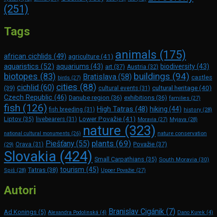
(251)
Tags
animals
(175)
african cichlids
(49)
agriculture
(41)
aquaristics
(52)
aquariums
(43)
biodiversity
(43)
art
(37)
Austria
(32)
buildings
(94)
biotopes
(83)
Bratislava
(58)
castles
birds
(27)
cities
(88)
cichlid
(60)
(39)
cultural heritage
(40)
cultural events
(31)
Czech Republic
(46)
Danube region
(36)
exhibitions
(36)
families
(27)
fish
(126)
High Tatras
(48)
hiking
(44)
fish breeding
(31)
history
(28)
Lower Považie
(41)
Liptov
(35)
livebearers
(31)
Moravia
(27)
Myjava
(28)
nature
(323)
nature conservation
national cultural monuments
(26)
plants
(69)
Piešťany
(55)
Považie
(37)
(29)
Orava
(31)
Slovakia
(424)
Small Carpathians
(35)
South Moravia
(30)
tourism
(45)
Tatras
(38)
Spiš
(28)
Upper Považie
(27)
Autori
Branislav Cigánik
(7)
Ad Konings
(5)
Alexandra Podolinská
(4)
Dano Kurek
(4)