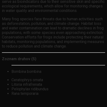
serve as bioindicators due to their sensitive skin and specific
ecological requirements, which allow for monitoring changes
in water quality and environmental conditions.
Many frog species face threats due to human activities such
as deforestation, pollution, and climate change. Habitat loss
and water contamination can lead to dramatic declines in frog
populations, with some species even approaching extinction.
Conservation efforts for frogs include protecting their natural
habitats, monitoring populations, and implementing measures
to reduce pollution and climate change.
Zoznam druhov (5)
Bombina bombina
Ceratophrys ornata
Litoria infrafrenata
Pelophylax ridibundus
Rana temporaria