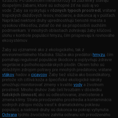
vzduchu. Po dokončení metamorfózy sa žubrienky stávajú
dospelými žabami, ktoré sú schopné žiť na súši aj vo
vode. Žaby sa vyskytujú v
rôznych typoch prostredí
, vrátane
tropických dažďových lesov, močiarov, a dokonca aj v púšťach.
Napríklad niektoré druhy uprednostňujú tienisté miesta s
vysokou vlhkosťou, zatiaľ čo iné sa prispôsobili suchším
podmienkam. V mnohých oblastiach zohrávajú žaby kľúčovú
úlohu v kontrole populácií hmyzu, čím prispievajú k rovnováhe
ekosystémov.
Žaby sú významné ako z ekologického, tak z
environmentálneho hľadiska. Slúžia ako predátori
hmyzu
, čím
pomáhajú regulovať populácie škodcov a ovplyvňujú zdravie
vegetácie a poľnohospodárskych plodín. Okrem toho sú
dôležitým zdrojom potravy pre mnohých predátorov, vrátane
vtákov
, hadov a
cicavcov
. Žaby tiež slúžia ako bioindikátory,
pretože ich citlivá koža a špecifické ekologické nároky
umožňujú monitorovať zmeny v kvalite
vody
a životnom
prostredí. Mnoho druhov žiab čelí hrozbám v dôsledku
ľudských činností
, ako sú odlesňovanie, znečistenie a
zmena klímy. Strata prirodzeného prostredia a kontaminácia
vodných zdrojov môžu viesť k dramatickému poklesu
populácií, a niektoré druhy sú dokonca na pokraji vyhynutia.
Ochrana
týchto živočíchov zahŕňa ochranu ich prirodzeného