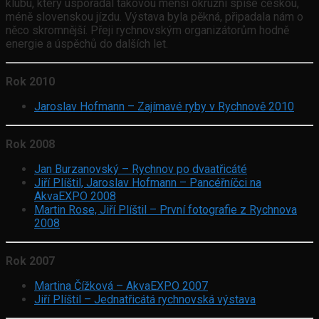
klubu, který uspořádal takovou menší okružní spíše českou,
méně slovenskou jízdu. Výstava byla pěkná, připadala nám o
něco skromnější. Přeji rychnovským organizátorům hodně
energie a úspěchů do dalších let.
Rok 2010
Jaroslav Hofmann – Zajímavé ryby v Rychnově 2010
Rok 2008
Jan Burzanovský – Rychnov po dvaatřicáté
Jiří Plíštil, Jaroslav Hofmann – Pancéřníčci na
AkvaEXPO 2008
Martin Rose, Jiří Plíštil – První fotografie z Rychnova
2008
Rok 2007
Martina Čížková – AkvaEXPO 2007
Jiří Plíštil – Jednatřicátá rychnovská výstava