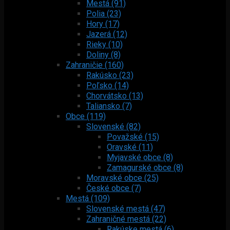
Mestá (91)
Polia (23)
Hory (17)
Jazerá (12)
Rieky (10)
Doliny (8)
Zahraničie (160)
Rakúsko (23)
Poľsko (14)
Chorvátsko (13)
Taliansko (7)
Obce (119)
Slovenské (82)
Považské (15)
Oravské (11)
Myjavské obce (8)
Zamagurské obce (8)
Moravské obce (25)
České obce (7)
Mestá (109)
Slovenské mestá (47)
Zahraničné mestá (22)
Rakúske mestá (6)