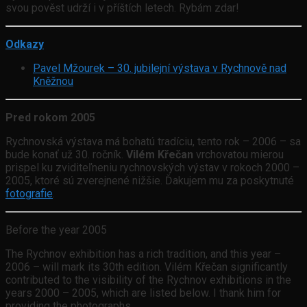
svou pověst udrží i v příštích letech. Rybám zdar!
Odkazy
Pavel Mžourek – 30. jubilejní výstava v Rychnově nad
Kněžnou
Pred rokom 2005
Rychnovská výstava má bohatú tradíciu, tento rok – 2006 – sa
bude konať už 30. ročník.
Vilém Křečan
vrchovatou mierou
prispel ku zviditeľneniu rychnovských výstav v rokoch 2000 –
2005, ktoré sú zverejnené nižšie. Ďakujem mu za poskytnuté
fotografie
.
Before the year 2005
The Rychnov exhibition has a rich tradition, and this year –
2006 – will mark its 30th edition. Vilém Křečan significantly
contributed to the visibility of the Rychnov exhibitions in the
years 2000 – 2005, which are listed below. I thank him for
providing the photographs.