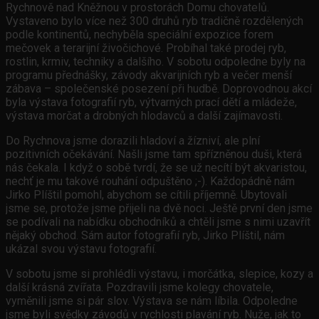
Rychnově nad Kněžnou v prostorách Domu chovatelů.
Vystaveno bylo více než 300 druhů ryb tradičně rozdělených
podle kontinentů, nechyběla speciální expozice forem
mečovek a terarijní živočichové. Probíhal také prodej ryb,
rostlin, krmiv, techniky a dalšího. V sobotu odpoledne byly na
programu přednášky, závody akvarijních ryb a večer menší
zábava – společenské posezení při hudbě. Doprovodnou akcí
byla výstava fotografií ryb, výtvarných prací dětí a mládeže,
výstava morčat a drobných hlodavců a další zajímavosti.
Do Rychnova jsme dorazili hladoví a žízniví, ale plní
pozitivních očekávání. Našli jsme tam spřízněnou duši, která
nás čekala. I když o sobě tvrdí, že se už necítí být akvaristou,
nechť je mu takové rouhání odpuštěno ;-). Každopádně nám
Jirko Plíštil pomohl, abychom se cítili příjemně. Ubytovali
jsme se, protože jsme přijeli na dvě noci. Ještě první den jsme
se podívali na nabídku obchodníků a chtěli jsme s nimi uzavřít
nějaký obchod. Sám autor fotografií ryb, Jirko Plíštil, nám
ukázal svou výstavu fotografií.
V sobotu jsme si prohlédli výstavu, i morčátka, slepice, kozy a
další krásná zvířata. Pozdravili jsme kolegy chovatele,
vyměnili jsme si pár slov. Výstava se nám líbila. Odpoledne
jsme byli svědky závodů v rychlosti plavání ryb. Nuže, jak to