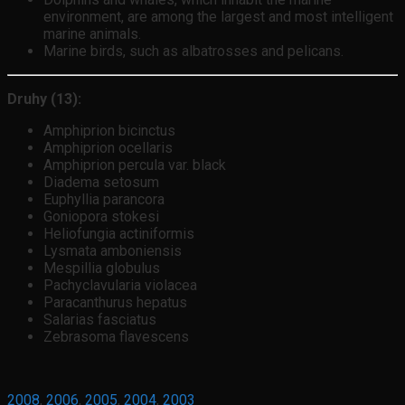
environment, are among the largest and most intelligent
marine animals.
Marine birds, such as albatrosses and pelicans.
Druhy (13):
Amphiprion bicinctus
Amphiprion ocellaris
Amphiprion percula var. black
Diadema setosum
Euphyllia parancora
Goniopora stokesi
Heliofungia actiniformis
Lysmata amboniensis
Mespillia globulus
Pachyclavularia violacea
Paracanthurus hepatus
Salarias fasciatus
Zebrasoma flavescens
2008
,
2006
,
2005
,
2004
,
2003