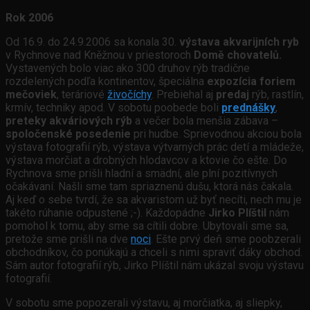
Rok 2006
Od 16.9. do 24.9.2006 sa konala 30.
výstava akvarijních ryb
v Rychnove nad Kněžnou v priestoroch
Domě chovatelů.
Vystavených bolo viac ako 300 druhov rýb tradične
rozdelených podľa kontinentov, špeciálna
expozícia foriem
mečoviek
, teráriové
živočíchy
. Prebiehal aj
predaj
rýb, rastlín,
krmív, techniky apod. V sobotu poobede boli
prednášky
,
preteky akváriových rýb
a večer bola menšia zábava –
spoločenské posedenie
pri hudbe. Sprievodnou akciou bola
výstava fotografií rýb, výstava výtvarných prác detí a mládeže,
výstava morčiat a drobných hlodavcov a ktovie čo ešte. Do
Rychnova sme prišli hladní a smädní, ale plní pozitívnych
očakávaní. Našli sme tam spriaznenú dušu, ktorá nás čakala.
Aj keď o sebe tvrdí, že sa akvaristom už byť necíti, nech mu je
takéto rúhanie odpustené ;-). Každopádne
Jirko Plíštil
nám
pomohol k tomu, aby sme sa cítili dobre. Ubytovali sme sa,
pretože sme prišli na dve
noci
. Ešte prvý deň sme poobzerali
obchodníkov, čo ponúkajú a chceli s nimi spraviť dáky obchod.
Sám autor fotografií rýb, Jirko Plíštil nám ukázal svoju výstavu
fotografií.
V sobotu sme popozerali výstavu, aj morčiatka, aj sliepky,