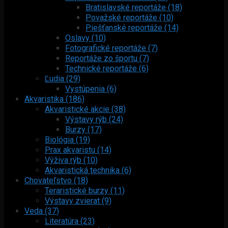
Bratislavské reportáže (18)
Považské reportáže (10)
Piešťanské reportáže (14)
Oslavy (10)
Fotografické reportáže (7)
Reportáže zo športu (7)
Technické reportáže (6)
Ľudia (29)
Vystúpenia (6)
Akvaristika (186)
Akvaristické akcie (38)
Výstavy rýb (24)
Burzy (17)
Biológia (19)
Prax akvaristu (14)
Výživa rýb (10)
Akvaristická technika (6)
Chovateľstvo (18)
Teraristické burzy (11)
Výstavy zvierat (9)
Veda (37)
Literatúra (23)