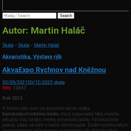
Search
for:
Autor:
Martin Haláč
Skala
>
Skala
>
Martin Haláč
Akvaristika
,
Výstavy rýb
AkvaExpo Rychnov nad Kněžnou
30/09/2021
30/12/2025
skala
Hits:
12657
Rok 2012
V tomto roku som sa zúčastnil akcie vďaka
banskobystrickému klubu
, ktorý usporiadal takú menšiu
okružnú viac česko, menej slovenskú jazdu. Výstava bola
pekná, zdala sa nám o niečo skromnejšia. Želám rychnovským
organizátorom veľa energie a úspechov do ďalších rokov.