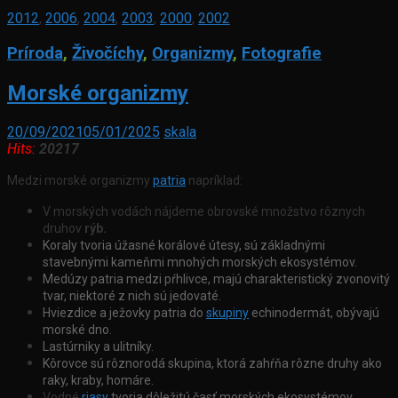
2012
,
2006
,
2004
,
2003
,
2000
,
2002
Príroda
,
Živočíchy
,
Organizmy
,
Fotografie
Morské organizmy
20/09/2021
05/01/2025
skala
Hits:
20217
Medzi morské organizmy
patria
napríklad:
V morských vodách nájdeme obrovské množstvo rôznych
druhov
rýb.
Koraly tvoria úžasné korálové útesy, sú základnými
stavebnými kameňmi mnohých morských ekosystémov.
Medúzy patria medzi pŕhlivce
, majú charakteristický zvonovitý
tvar, niektoré z nich sú jedovaté.
Hviezdice a ježovky
patria do
skupiny
echinodermát, obývajú
morské dno.
Lastúrniky a ulitníky
.
Kôrovce
sú rôznorodá skupina, ktorá zahŕňa rôzne druhy ako
raky, kraby, homáre.
Vodné
riasy
tvoria dôležitú časť morských ekosystémov,