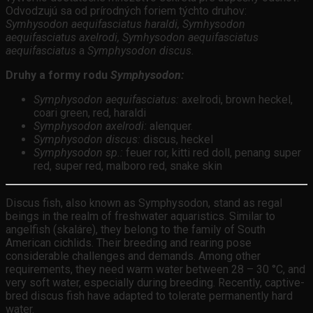
Odvodzujú sa od prírodných foriem týchto druhov:
Symhysodon aequifasciatus haraldi, Symhysodon
aequifasciatus axelrodi, Symhysodon aequifasciatus
aequifasciatus
a
Symphysodon discus.
Druhy a formy rodu
Symphysodon:
Symphysodon aequifasciatus:
axelrodi, brown heckel,
coari green, red, haraldi
Symphysodon axelrodi:
alenquer.
Symphysodon discus:
discus, heckel
Symphysodon sp.:
feuer ror, kitti red doll, penang super
red, super red, malboro red, snake skin
Discus fish, also known as Symphysodon, stand as regal
beings in the realm of freshwater aquaristics. Similar to
angelfish (skaláre), they belong to the family of South
American cichlids. Their breeding and rearing pose
considerable challenges and demands. Among other
requirements, they need warm water between 28 – 30 °C, and
very soft water, especially during breeding. Recently, captive-
bred discus fish have adapted to tolerate permanently hard
water.