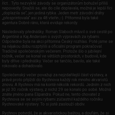
říct… Tyto nezvyklé závody se organizátorům bohužel příliš
nepovedly. Snažili se, ale do cíle doplavala, možná je lepší říci
„doplazila se“, jen jediná rybka. Jeden metr závodní dráhy
„přesprintovala“ asi za 48 vteřin ;-). Přítomná byla také
agentura Dobré ráno, která eviduje rekordy.
Následovaly přednášky. Roman Slaboch mluvil o své cestě po
Argentině a Kaj Andersen o svých výpravách za rybami.
Odpoledne byla na akci přítomna Český rozhlas. Poté jsme se
na nějakou dobu rozptýlili a oficiální program pokračoval.
Tradičně společenským večerem. Protože šlo o jubilejní
ročník, večer se konal ve větších prostorách, v budově, kde
byly dříve i přednášky. Večer se tančilo, bavilo, ale také
rokovalo a dohadovalo.
Společenský večer považuji za nejzdařilejší část výstavy, a
právě proto přijíždí do Rychnova každý rok mnoho akvaristů
znovu. A Rychnov má na kontě několik rekordů. Jedním z nich
je již 30. ročník výstavy, z nichž 29 se konalo po sobě. Možná
znáte jméno pana Ešpandra. Pokud ne, tento chovatel z
Rychnova se se svými rybami zúčastnil každého ročníku
Rychnovské výstavy. To si jistě zaslouží obdiv.
Rychnov potvrdil, že je akvaristickou baštou, a doufám, že si