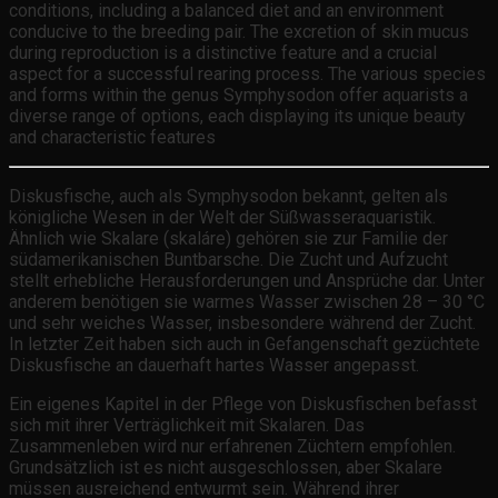
conditions, including a balanced diet and an environment
conducive to the breeding pair. The excretion of skin mucus
during reproduction is a distinctive feature and a crucial
aspect for a successful rearing process. The various species
and forms within the genus Symphysodon offer aquarists a
diverse range of options, each displaying its unique beauty
and characteristic features
Diskusfische, auch als Symphysodon bekannt, gelten als
königliche Wesen in der Welt der Süßwasseraquaristik.
Ähnlich wie Skalare (skaláre) gehören sie zur Familie der
südamerikanischen Buntbarsche. Die Zucht und Aufzucht
stellt erhebliche Herausforderungen und Ansprüche dar. Unter
anderem benötigen sie warmes Wasser zwischen 28 – 30 °C
und sehr weiches Wasser, insbesondere während der Zucht.
In letzter Zeit haben sich auch in Gefangenschaft gezüchtete
Diskusfische an dauerhaft hartes Wasser angepasst.
Ein eigenes Kapitel in der Pflege von Diskusfischen befasst
sich mit ihrer Verträglichkeit mit Skalaren. Das
Zusammenleben wird nur erfahrenen Züchtern empfohlen.
Grundsätzlich ist es nicht ausgeschlossen, aber Skalare
müssen ausreichend entwurmt sein. Während ihrer