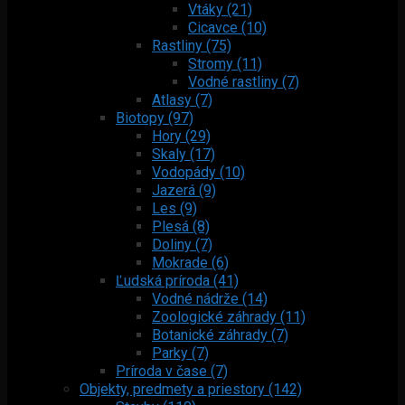
Vtáky (21)
Cicavce (10)
Rastliny (75)
Stromy (11)
Vodné rastliny (7)
Atlasy (7)
Biotopy (97)
Hory (29)
Skaly (17)
Vodopády (10)
Jazerá (9)
Les (9)
Plesá (8)
Doliny (7)
Mokrade (6)
Ľudská príroda (41)
Vodné nádrže (14)
Zoologické záhrady (11)
Botanické záhrady (7)
Parky (7)
Príroda v čase (7)
Objekty, predmety a priestory (142)