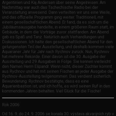
Argentinien und Kaj Andersen über seine Angelreisen. Am
Nachmittag war auch das Tschechische Radio bei der
Veranstaltung anwesend. Dann verteilten wir uns eine Weile,
und das offizielle Programm ging weiter. Traditionell, mit
einem gesellschaftlichen Abend. Er fand, da es sich um die
Jubiläumsausgabe handelte, in einem größeren Raum statt, im
Gebäude, in dem die Vorträge zuvor stattfanden. Am Abend
gab es Spaß und Tanz. Natürlich auch Verhandlungen und
Diskussionen. Ich halte den gesellschaftlichen Abend für den
gelungensten Teil der Ausstellung, und deshalb kommen viele
Aquarianer Jahr für Jahr nach Rychnov zurück. Nun, Rychnov
hat mehrere Rekorde. Einer davon ist die 30. Ausgabe der
Ausstellung und 29 Ausgaben in Folge. Sie kennen vielleicht
den Namen Herrn Ešpandr. Wenn nicht, dieser Züchter kommt
aus Rychnov und hat mit seinen Fischen an jeder Ausgabe der
Rychnov-Ausstellung teilgenommen. Das verdient sicherlich
Bewunderung. Rychnov bestätigte, dass es eine
Aquarienbastion ist, und ich hoffe, es wird seinen Ruf in den
kommenden Jahren behalten. Viel Glück für die Fische!
Rok 2006
Od 16. 9. do 24. 9. 2006 se konala 30. výstava akvarijních ryb v