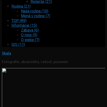
Rešerše (21)
Rodina (21)
Naša rodina (10)
Mená v rodine (7)
TOP (89)
Informácie (15)
Zábava (6)
O mne (9)
O webe (7)
GIS (11)
Skala
Fotografie, akvaristika, radosť, poznanie