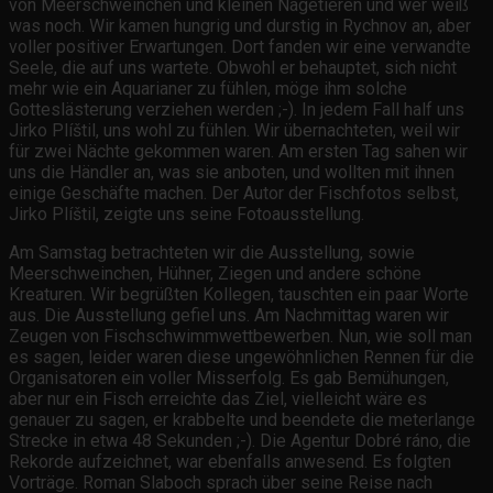
von Meerschweinchen und kleinen Nagetieren und wer weiß
was noch. Wir kamen hungrig und durstig in Rychnov an, aber
voller positiver Erwartungen. Dort fanden wir eine verwandte
Seele, die auf uns wartete. Obwohl er behauptet, sich nicht
mehr wie ein Aquarianer zu fühlen, möge ihm solche
Gotteslästerung verziehen werden ;-). In jedem Fall half uns
Jirko Plíštil, uns wohl zu fühlen. Wir übernachteten, weil wir
für zwei Nächte gekommen waren. Am ersten Tag sahen wir
uns die Händler an, was sie anboten, und wollten mit ihnen
einige Geschäfte machen. Der Autor der Fischfotos selbst,
Jirko Plíštil, zeigte uns seine Fotoausstellung.
Am Samstag betrachteten wir die Ausstellung, sowie
Meerschweinchen, Hühner, Ziegen und andere schöne
Kreaturen. Wir begrüßten Kollegen, tauschten ein paar Worte
aus. Die Ausstellung gefiel uns. Am Nachmittag waren wir
Zeugen von Fischschwimmwettbewerben. Nun, wie soll man
es sagen, leider waren diese ungewöhnlichen Rennen für die
Organisatoren ein voller Misserfolg. Es gab Bemühungen,
aber nur ein Fisch erreichte das Ziel, vielleicht wäre es
genauer zu sagen, er krabbelte und beendete die meterlange
Strecke in etwa 48 Sekunden ;-). Die Agentur Dobré ráno, die
Rekorde aufzeichnet, war ebenfalls anwesend. Es folgten
Vorträge. Roman Slaboch sprach über seine Reise nach