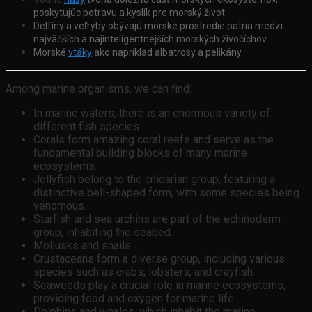
poskytujúc potravu a kyslík pre morský život.
Delfíny a veľryby
obývajú morské prostredie patria medzi
najväčších a najinteligentnejších morských živočíchov.
Morské
vtáky
ako napríklad albatrosy a pelikány.
Among marine organisms, we can find:
In marine waters, there is an enormous variety of
different fish species.
Corals form amazing coral reefs and serve as the
fundamental building blocks of many marine
ecosystems.
Jellyfish belong to the cnidarian group, featuring a
distinctive bell-shaped form, with some species being
venomous.
Starfish and sea urchins are part of the echinoderm
group, inhabiting the seabed.
Mollusks and snails.
Crustaceans form a diverse group, including various
species such as crabs, lobsters, and crayfish.
Seaweeds play a crucial role in marine ecosystems,
providing food and oxygen for marine life.
Dolphins and whales, which inhabit the marine