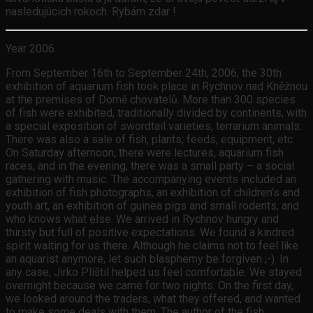
nasledujúcich rokoch. Rybám zdar !
Year 2006
From September 16th to September 24th, 2006, the 30th
exhibition of aquarium fish took place in Rychnov nad Kněžnou
at the premises of Domě chovatelů. More than 300 species
of fish were exhibited, traditionally divided by continents, with
a special exposition of swordtail varieties, terrarium animals.
There was also a sale of fish, plants, feeds, equipment, etc.
On Saturday afternoon, there were lectures, aquarium fish
races, and in the evening, there was a small party – a social
gathering with music. The accompanying events included an
exhibition of fish photographs, an exhibition of children’s and
youth art, an exhibition of guinea pigs and small rodents, and
who knows what else. We arrived in Rychnov hungry and
thirsty but full of positive expectations. We found a kindred
spirit waiting for us there. Although he claims not to feel like
an aquarist anymore, let such blasphemy be forgiven ;-). In
any case, Jirko Plíštil helped us feel comfortable. We stayed
overnight because we came for two nights. On the first day,
we looked around the traders, what they offered, and wanted
to make some deals with them. The author of the fish