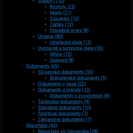
Stavby (110)
Kostoly (23)
Hrady (21)
Zrúcaniny (13)
Zámky (12)
Stavebné prvky (8)
Umenie (80)
Umelecké diela (13)
Dopravné a technické diela (36)
Mlyny (15)
Doprava (8)
Dokumenty (65)
Slovenské dokumenty (30)
Bratislavské dokumenty (9)
Dokumenty v čase (22)
Dokumenty z prírody (13)
Dokumenty o živočíchoch (8)
Technické dokumenty (9)
Stavebné dokumenty (10)
Športové dokumenty (7)
Zahraničné dokumenty (7)
Reportáže (44)
Reportáže zo Slovenska (38)