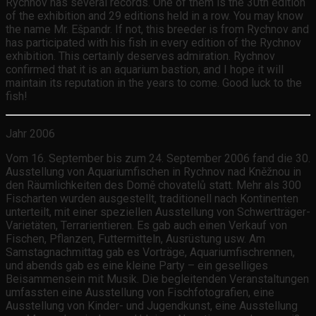
Rychnov has several records. One of them is the 30th edition
of the exhibition and 29 editions held in a row. You may know
the name Mr. Ešpandr. If not, this breeder is from Rychnov and
has participated with his fish in every edition of the Rychnov
exhibition. This certainly deserves admiration. Rychnov
confirmed that it is an aquarium bastion, and I hope it will
maintain its reputation in the years to come. Good luck to the
fish!
Jahr 2006
Vom 16. September bis zum 24. September 2006 fand die 30.
Ausstellung von Aquariumfischen in Rychnov nad Kněžnou in
den Räumlichkeiten des Domě chovatelů statt. Mehr als 300
Fischarten wurden ausgestellt, traditionell nach Kontinenten
unterteilt, mit einer speziellen Ausstellung von Schwertträger-
Varietäten, Terrarientieren. Es gab auch einen Verkauf von
Fischen, Pflanzen, Futtermitteln, Ausrüstung usw. Am
Samstagnachmittag gab es Vorträge, Aquariumfischrennen,
und abends gab es eine kleine Party – ein geselliges
Beisammensein mit Musik. Die begleitenden Veranstaltungen
umfassten eine Ausstellung von Fischfotografien, eine
Ausstellung von Kinder- und Jugendkunst, eine Ausstellung