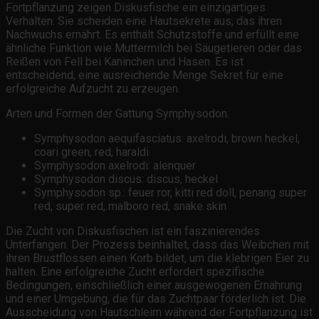
Fortpflanzung zeigen Diskusfische ein einzigartiges
Verhalten: Sie scheiden eine Hautsekrete aus, das ihren
Nachwuchs ernährt. Es enthält Schutzstoffe und erfüllt eine
ähnliche Funktion wie Muttermilch bei Säugetieren oder das
Reißen von Fell bei Kaninchen und Hasen. Es ist
entscheidend, eine ausreichende Menge Sekret für eine
erfolgreiche Aufzucht zu erzeugen.
Arten und Formen der Gattung Symphysodon:
Symphysodon aequifasciatus: axelrodi, brown heckel,
coari green, red, haraldi
Symphysodon axelrodi: alenquer
Symphysodon discus: discus, heckel
Symphysodon sp.: feuer ror, kitti red doll, penang super
red, super red, malboro red, snake skin
Die Zucht von Diskusfischen ist ein faszinierendes
Unterfangen. Der Prozess beinhaltet, dass das Weibchen mit
ihren Brustflossen einen Korb bildet, um die klebrigen Eier zu
halten. Eine erfolgreiche Zucht erfordert spezifische
Bedingungen, einschließlich einer ausgewogenen Ernährung
und einer Umgebung, die für das Zuchtpaar förderlich ist. Die
Ausscheidung von Hautschleim während der Fortpflanzung ist