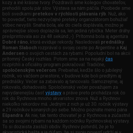
kozy a iné krásne tvory. Pozdravili sme kolegov chovateľov,
prehodili spolu pár slov. Výstava sa nám páčila. Poobede sme
boli svedkami
pretekov v rýchlosti plávania rýb
. Nuž, ako
to povedať, tieto nezvyčajné preteky organizátorom bohužiaľ
vôbec nevyšli. Snaha bola, ale do cieľa doplávala, možno je
správnejšie slovo doplazila sa, len jediná rybička. Meter dráhy
prešprintovala asi za 48 sekúnd ;-). Prítomná bola aj agentúra
Dobré ráno
, ktorá eviduje rekordy. Nasledovali
prednášky
.
Roman Slaboch
rozprával o svojej ceste po Argentíne a
Kaj
Andersen
o svojich cestách za rybami. Popoludní bol na akcii
prítomný Český rozhlas. Potom sme sa na nejaký
čas
rozpŕchli a oficiálny program pokračoval. Tradične,
spoločenským večerom
. Prebiehal, keďže šlo o jubilejný
ročník, vo väčšom priestore, v budove kde boli predtým aj
prednášky. Večer sa zabávalo aj tancovalo. Samozrejme, aj
rokovalo, dohadovalo. Spoločenský večer považujem za
najvydarenejšiu časť
výstavy
a práve preto prichádza rok čo
rok do Rychnova mnoho akvaristov znova. Nuž a Rychnov
niekoľko rekordov má. Jedným z nich je už 30. ročník výstavy
a 29 ročníkov konaných po sebe. Možno poznáte meno pána
Ešpandra
. Ak nie, tak tento chovateľ je z Rychnova a zúčastnil
sa so svojimi rybami na každom ročníku Rychnovskej výstavy.
To si dozaista zaslúži obdiv. Rychnov potvrdil, že je to
akvaristická bašta a ja dúfam, že si svoju povesť udrží aj v