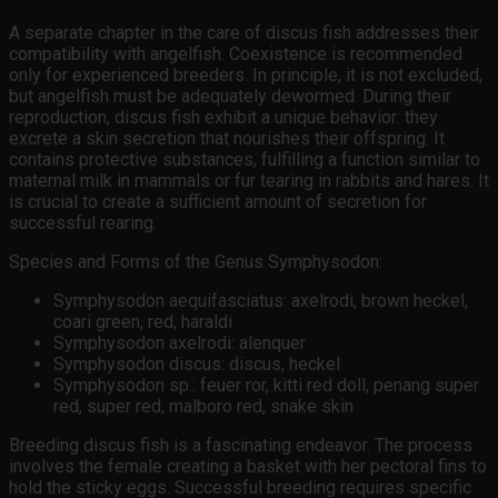
A separate chapter in the care of discus fish addresses their
compatibility with angelfish. Coexistence is recommended
only for experienced breeders. In principle, it is not excluded,
but angelfish must be adequately dewormed. During their
reproduction, discus fish exhibit a unique behavior: they
excrete a skin secretion that nourishes their offspring. It
contains protective substances, fulfilling a function similar to
maternal milk in mammals or fur tearing in rabbits and hares. It
is crucial to create a sufficient amount of secretion for
successful rearing.
Species and Forms of the Genus Symphysodon:
Symphysodon aequifasciatus: axelrodi, brown heckel,
coari green, red, haraldi
Symphysodon axelrodi: alenquer
Symphysodon discus: discus, heckel
Symphysodon sp.: feuer ror, kitti red doll, penang super
red, super red, malboro red, snake skin
Breeding discus fish is a fascinating endeavor. The process
involves the female creating a basket with her pectoral fins to
hold the sticky eggs. Successful breeding requires specific