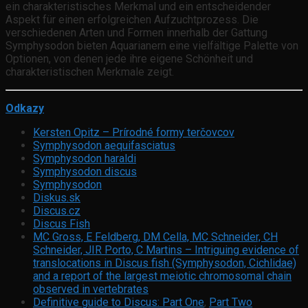
ein charakteristisches Merkmal und ein entscheidender
Aspekt für einen erfolgreichen Aufzuchtprozess. Die
verschiedenen Arten und Formen innerhalb der Gattung
Symphysodon bieten Aquarianern eine vielfältige Palette von
Optionen, von denen jede ihre eigene Schönheit und
charakteristischen Merkmale zeigt.
Odkazy
Kersten Opitz – Prírodné formy terčovcov
Symphysodon aequifasciatus
Symphysodon haraldi
Symphysodon discus
Symphysodon
Diskus.sk
Discus.cz
Discus Fish
MC Gross, E Feldberg, DM Cella, MC Schneider, CH
Schneider, JIR Porto, C Martins – Intriguing evidence of
translocations in Discus fish (Symphysodon, Cichlidae)
and a report of the largest meiotic chromosomal chain
observed in vertebrates
Definitive guide to Discus: Part One
,
Part Two