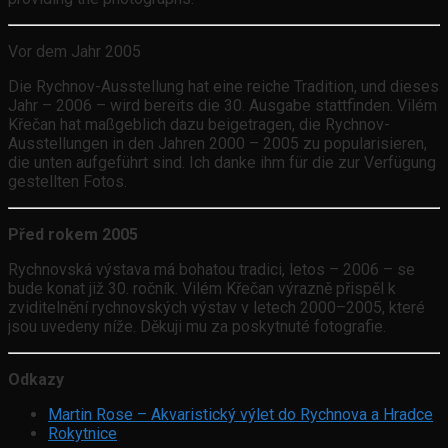
Vor dem Jahr 2005
Die Rychnov-Ausstellung hat eine reiche Tradition, und dieses
Jahr – 2006 – wird bereits die 30. Ausgabe stattfinden. Vilém
Křečan hat maßgeblich dazu beigetragen, die Rychnov-
Ausstellungen in den Jahren 2000 – 2005 zu popularisieren,
die unten aufgeführt sind. Ich danke ihm für die zur Verfügung
gestellten Fotos.
Před rokem 2005
Rychnovská výstava má bohatou tradici, letos – 2006 – se
bude konat již 30. ročník. Vilém Křečan výrazně přispěl k
zviditelnění rychnovských výstav v letech 2000–2005, které
jsou uvedeny níže. Děkuji mu za poskytnuté fotografie.
Odkazy
Martin Rose – Akvaristický výlet do Rychnova a Hradce
Rokytnice