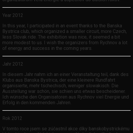
Year 2012
In this year, I participated in an event thanks to the Banska
Bystrica club, which organized a smaller circuit, more Czech,
less Slovak ride. The exhibition was nice, it seemed a bit
more modest to us. I wish the organizers from Rychnov a lot
of energy and success in the coming years.
Jahr 2012
In diesem Jahr nahm ich an einer Veranstaltung teil, dank des
Klubs aus Banska Bystrica, der eine kleinere Rundfahrt
organisierte, mehr tschechisch, weniger slowakisch. Die
Ausstellung war schön, sie schien uns etwas bescheidener.
Ich wünsche den Organisatoren aus Rychnov viel Energie und
Erfolg in den kommenden Jahren.
Rok 2012
V tomto roce jsem se zúčastnil akce díky banskobystrickému