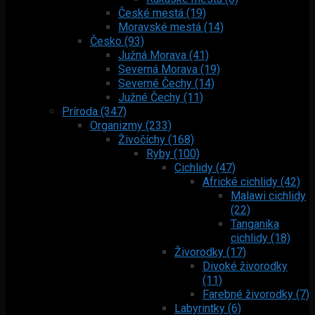
České mestá (19)
Moravské mestá (14)
Česko (93)
Južná Morava (41)
Severná Morava (19)
Severné Čechy (14)
Južné Čechy (11)
Príroda (347)
Organizmy (233)
Živočíchy (168)
Ryby (100)
Cichlidy (47)
Africké cichlidy (42)
Malawi cichlidy
(22)
Tanganika
cichlidy (18)
Živorodky (17)
Divoké živorodky
(11)
Farebné živorodky (7)
Labyrintky (6)