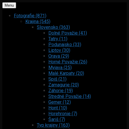
Menu
Fotografie (871)
Krajina (545)
Slovensko (363)
Dolné Považie (41)
Tatry (11)
Podunajsko (33)
Liptov (30)
Orava (29)
Horné Považie (26)
Myjava (25)
Malé Karpaty (20)
Spiš (21)
Zamagurie (20)
Záhorie (19)
Stredné Považie (14)
Gemer (12)
Hont (10)
Horehronie (7)
Šariš (7)
Typ krajiny (163)