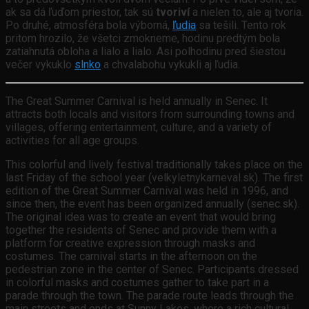
ak sa dá ľuďom priestor, tak sú
tvoriví
a nielen to, ale aj tvoria.
Po druhé, atmosféra bola výborná,
ľudia
sa tešili. Tento rok
pritom hrozilo, že všetci zmokneme, hodinu predtým bola
zatiahnutá obloha a lialo a lialo. Asi polhodinu pred šiestou
večer vykuklo
slnko
a chvalabohu vykukli aj ľudia.
The Great Summer Carnival is held annually in Senec. It
attracts both locals and visitors from surrounding towns and
villages, offering entertainment, culture, and a variety of
activities for all age groups.
This colorful and lively festival traditionally takes place on the
last Friday of the school year (velkyletnykarneval.sk). The first
edition of the Great Summer Carnival was held in 1996, and
since then, the event has been organized annually (senec.sk).
The original idea was to create an event that would bring
together the residents of Senec and provide them with a
platform for creative expression through masks and
costumes. The carnival starts in the afternoon on the
pedestrian zone in the center of Senec. Participants dressed
in colorful masks and costumes gather to take part in a
parade through the town. The parade route leads through the
main streets and ends at Sunny Lakes, where a rich cultural