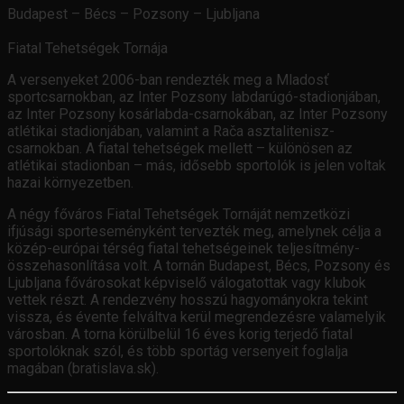
Budapest – Bécs – Pozsony – Ljubljana
Fiatal Tehetségek Tornája
A versenyeket 2006-ban rendezték meg a Mladosť
sportcsarnokban, az Inter Pozsony labdarúgó-stadionjában,
az Inter Pozsony kosárlabda-csarnokában, az Inter Pozsony
atlétikai stadionjában, valamint a Rača asztalitenisz-
csarnokban. A fiatal tehetségek mellett – különösen az
atlétikai stadionban – más, idősebb sportolók is jelen voltak
hazai környezetben.
A négy főváros Fiatal Tehetségek Tornáját nemzetközi
ifjúsági sporteseményként tervezték meg, amelynek célja a
közép-európai térség fiatal tehetségeinek teljesítmény-
összehasonlítása volt. A tornán Budapest, Bécs, Pozsony és
Ljubljana fővárosokat képviselő válogatottak vagy klubok
vettek részt. A rendezvény hosszú hagyományokra tekint
vissza, és évente felváltva kerül megrendezésre valamelyik
városban. A torna körülbelül 16 éves korig terjedő fiatal
sportolóknak szól, és több sportág versenyeit foglalja
magában (bratislava.sk).