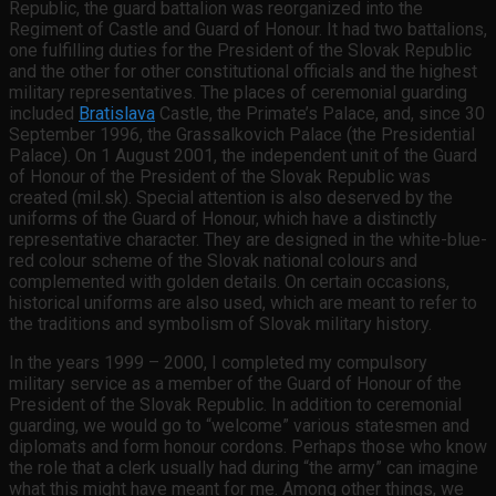
Republic, the guard battalion was reorganized into the
Regiment of Castle and Guard of Honour. It had two battalions,
one fulfilling duties for the President of the Slovak Republic
and the other for other constitutional officials and the highest
military representatives. The places of ceremonial guarding
included
Bratislava
Castle, the Primate’s Palace, and, since 30
September 1996, the Grassalkovich Palace (the Presidential
Palace). On 1 August 2001, the independent unit of the Guard
of Honour of the President of the Slovak Republic was
created (mil.sk). Special attention is also deserved by the
uniforms of the Guard of Honour, which have a distinctly
representative character. They are designed in the white-blue-
red colour scheme of the Slovak national colours and
complemented with golden details. On certain occasions,
historical uniforms are also used, which are meant to refer to
the traditions and symbolism of Slovak military history.
In the years 1999 – 2000, I completed my compulsory
military service as a member of the Guard of Honour of the
President of the Slovak Republic. In addition to ceremonial
guarding, we would go to “welcome” various statesmen and
diplomats and form honour cordons. Perhaps those who know
the role that a clerk usually had during “the army” can imagine
what this might have meant for me. Among other things, we