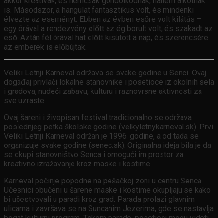
akkor kreatívak, és nemcsak gondolkodnak, hanem alkotnak
is. Másodszor, a hangulat fantasztikus volt, és mindenki
élvezte az eseményt. Ebben az évben esőre volt kilátás –
egy órával a rendezvény előtt az ég borult volt, és szakadt az
eső. Aztán fél órával hat előtt kisütött a nap, és szerencsére
az emberek is előbújtak.
Veliki Letnji Karneval održava se svake godine u Senci. Ovaj
događaj privlači lokalne stanovnike i posetioce iz okolnih sela
i gradova, nudeći zabavu, kulturu i raznovrsne aktivnosti za
sve uzraste.
Ovaj šareni i živopisan festival tradicionalno se održava
poslednjeg petka školske godine (velkyletnykarneval.sk). Prvi
Veliki Letnji Karneval održan je 1996. godine, a od tada se
organizuje svake godine (senec.sk). Originalna ideja bila je da
se okupi stanovništvo Senca i omogući im prostor za
kreativno izražavanje kroz maske i kostime.
Karneval počinje popodne na pešačkoj zoni u centru Senca.
Učesnici obučeni u šarene maske i kostime okupljaju se kako
bi učestvovali u paradi kroz grad. Parada prolazi glavnim
ulicama i završava se na Suncanim Jezerima, gde se nastavlja
bogat kulturni program. Tokom parade, posetioci mogu videti