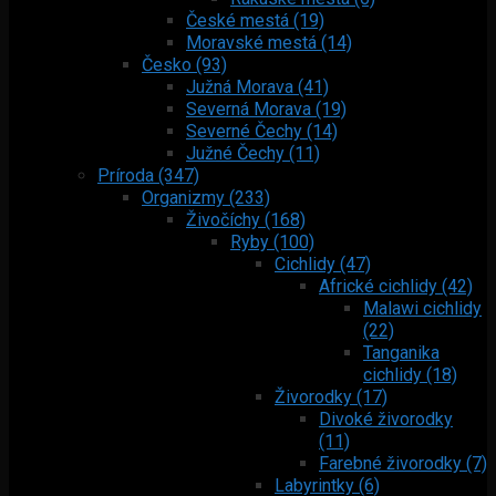
České mestá (19)
Moravské mestá (14)
Česko (93)
Južná Morava (41)
Severná Morava (19)
Severné Čechy (14)
Južné Čechy (11)
Príroda (347)
Organizmy (233)
Živočíchy (168)
Ryby (100)
Cichlidy (47)
Africké cichlidy (42)
Malawi cichlidy
(22)
Tanganika
cichlidy (18)
Živorodky (17)
Divoké živorodky
(11)
Farebné živorodky (7)
Labyrintky (6)