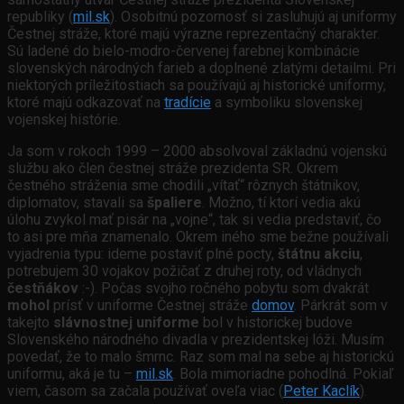
republiky (
mil.sk
). Osobitnú pozornosť si zasluhujú aj uniformy
Čestnej stráže, ktoré majú výrazne reprezentačný charakter.
Sú ladené do bielo-modro-červenej farebnej kombinácie
slovenských národných farieb a doplnené zlatými detailmi. Pri
niektorých príležitostiach sa používajú aj historické uniformy,
ktoré majú odkazovať na
tradície
a symboliku slovenskej
vojenskej histórie.
Ja som v rokoch 1999 – 2000 absolvoval základnú vojenskú
službu ako člen čestnej stráže prezidenta SR. Okrem
čestného stráženia sme chodili „vítať“ rôznych štátnikov,
diplomatov, stavali sa
špaliere
. Možno, tí ktorí vedia akú
úlohu zvykol mať pisár na „vojne“, tak si vedia predstaviť, čo
to asi pre mňa znamenalo. Okrem iného sme bežne používali
vyjadrenia typu: ideme postaviť plné pocty,
štátnu akciu
,
potrebujem 30 vojakov požičať z druhej roty, od vládnych
čestňákov
:-). Počas svojho ročného pobytu som dvakrát
mohol
prísť v uniforme Čestnej stráže
domov
. Párkrát som v
takejto
slávnostnej uniforme
bol v historickej budove
Slovenského národného divadla v prezidentskej lóži. Musím
povedať, že to malo šmrnc. Raz som mal na sebe aj historickú
uniformu, aká je tu –
mil.sk
. Bola mimoriadne pohodlná. Pokiaľ
viem, časom sa začala používať oveľa viac (
Peter Kaclík
).