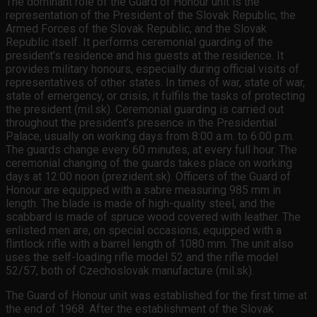
The dominant role of the Guard of Honour unit is the
representation of the President of the Slovak Republic, the
Armed Forces of the Slovak Republic, and the Slovak
Republic itself. It performs ceremonial guarding of the
president’s residence and his guests at the residence. It
provides military honours, especially during official visits of
representatives of other states. In times of war, state of war,
state of emergency, or crisis, it fulfils the tasks of protecting
the president (mil.sk). Ceremonial guarding is carried out
throughout the president’s presence in the Presidential
Palace, usually on working days from 8:00 a.m. to 6:00 p.m.
The guards change every 60 minutes, at every full hour. The
ceremonial changing of the guards takes place on working
days at 12:00 noon (prezident.sk). Officers of the Guard of
Honour are equipped with a sabre measuring 985 mm in
length. The blade is made of high-quality steel, and the
scabbard is made of spruce wood covered with leather. The
enlisted men are, on special occasions, equipped with a
flintlock rifle with a barrel length of 1080 mm. The unit also
uses the self-loading rifle model 52 and the rifle model
52/57, both of Czechoslovak manufacture (mil.sk).
The Guard of Honour unit was established for the first time at
the end of 1968. After the establishment of the Slovak