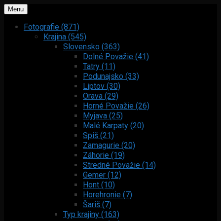
Menu
Fotografie (871)
Krajina (545)
Slovensko (363)
Dolné Považie (41)
Tatry (11)
Podunajsko (33)
Liptov (30)
Orava (29)
Horné Považie (26)
Myjava (25)
Malé Karpaty (20)
Spiš (21)
Zamagurie (20)
Záhorie (19)
Stredné Považie (14)
Gemer (12)
Hont (10)
Horehronie (7)
Šariš (7)
Typ krajiny (163)