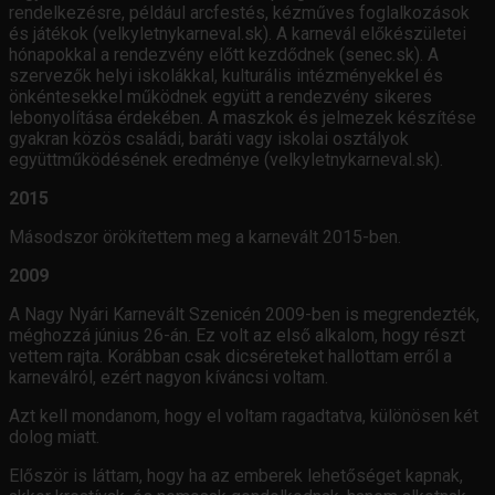
rendelkezésre, például arcfestés, kézműves foglalkozások
és játékok (velkyletnykarneval.sk). A karnevál előkészületei
hónapokkal a rendezvény előtt kezdődnek (senec.sk). A
szervezők helyi iskolákkal, kulturális intézményekkel és
önkéntesekkel működnek együtt a rendezvény sikeres
lebonyolítása érdekében. A maszkok és jelmezek készítése
gyakran közös családi, baráti vagy iskolai osztályok
együttműködésének eredménye (velkyletnykarneval.sk).
2015
Másodszor örökítettem meg a karnevált 2015-ben.
2009
A Nagy Nyári Karnevált Szenicén 2009-ben is megrendezték,
méghozzá június 26-án. Ez volt az első alkalom, hogy részt
vettem rajta. Korábban csak dicséreteket hallottam erről a
karneválról, ezért nagyon kíváncsi voltam.
Azt kell mondanom, hogy el voltam ragadtatva, különösen két
dolog miatt.
Először is láttam, hogy ha az emberek lehetőséget kapnak,