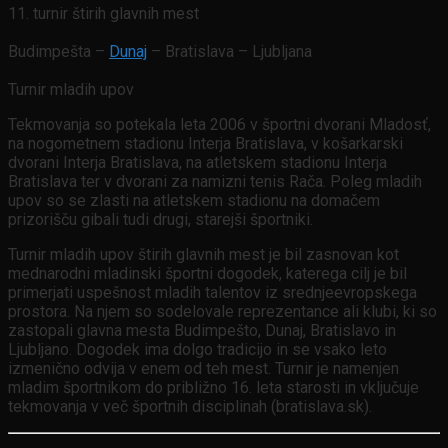
11. turnir štirih glavnih mest
Budimpešta –
Dunaj
– Bratislava – Ljubljana
Turnir mladih upov
Tekmovanja so potekala leta 2006 v športni dvorani Mladosť,
na nogometnem stadionu Interja Bratislava, v košarkarski
dvorani Interja Bratislava, na atletskem stadionu Interja
Bratislava ter v dvorani za namizni tenis Rača. Poleg mladih
upov so se zlasti na atletskem stadionu na domačem
prizorišču gibali tudi drugi, starejši športniki.
Turnir mladih upov štirih glavnih mest je bil zasnovan kot
mednarodni mladinski športni dogodek, katerega cilj je bil
primerjati uspešnost mladih talentov iz srednjeevropskega
prostora. Na njem so sodelovale reprezentance ali klubi, ki so
zastopali glavna mesta Budimpešto, Dunaj, Bratislavo in
Ljubljano. Dogodek ima dolgo tradicijo in se vsako leto
izmenično odvija v enem od teh mest. Turnir je namenjen
mladim športnikom do približno 16. leta starosti in vključuje
tekmovanja v več športnih disciplinah (bratislava.sk).