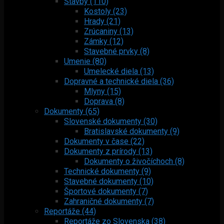
Stavby (110)
Kostoly (23)
Hrady (21)
Zrúcaniny (13)
Zámky (12)
Stavebné prvky (8)
Umenie (80)
Umelecké diela (13)
Dopravné a technické diela (36)
Mlyny (15)
Doprava (8)
Dokumenty (65)
Slovenské dokumenty (30)
Bratislavské dokumenty (9)
Dokumenty v čase (22)
Dokumenty z prírody (13)
Dokumenty o živočíchoch (8)
Technické dokumenty (9)
Stavebné dokumenty (10)
Športové dokumenty (7)
Zahraničné dokumenty (7)
Reportáže (44)
Reportáže zo Slovenska (38)