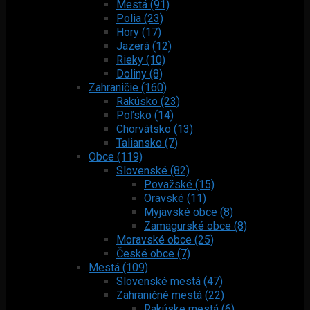
Mestá (91)
Polia (23)
Hory (17)
Jazerá (12)
Rieky (10)
Doliny (8)
Zahraničie (160)
Rakúsko (23)
Poľsko (14)
Chorvátsko (13)
Taliansko (7)
Obce (119)
Slovenské (82)
Považské (15)
Oravské (11)
Myjavské obce (8)
Zamagurské obce (8)
Moravské obce (25)
České obce (7)
Mestá (109)
Slovenské mestá (47)
Zahraničné mestá (22)
Rakúske mestá (6)