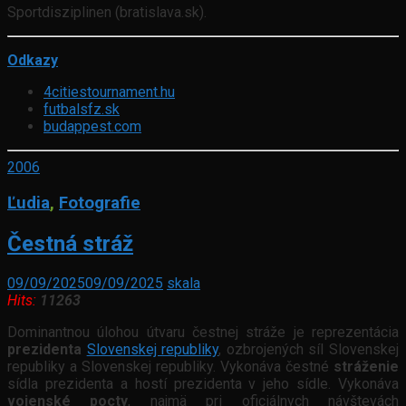
Sportdisziplinen (bratislava.sk).
Odkazy
4citiestournament.hu
futbalsfz.sk
budappest.com
2006
Ľudia
,
Fotografie
Čestná stráž
09/09/2025
09/09/2025
skala
Hits:
11263
Dominantnou úlohou útvaru čestnej stráže je reprezentácia
prezidenta
Slovenskej republiky
, ozbrojených síl Slovenskej
republiky a Slovenskej republiky. Vykonáva čestné
stráženie
sídla prezidenta a hostí prezidenta v jeho sídle. Vykonáva
vojenské pocty
, najmä pri oficiálnych návštevách