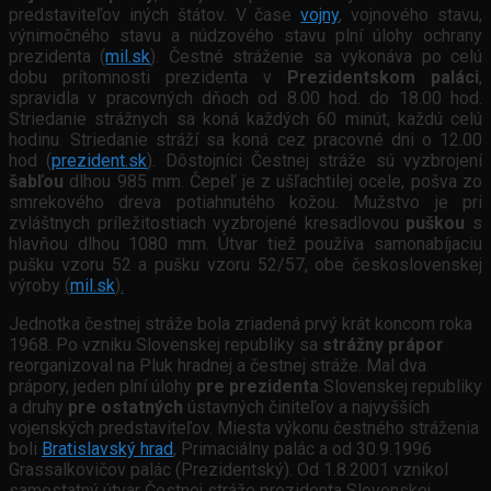
predstaviteľov iných štátov. V čase
vojny
, vojnového stavu,
výnimočného stavu a núdzového stavu plní úlohy ochrany
prezidenta (
mil.sk
). Čestné stráženie sa vykonáva po celú
dobu prítomnosti prezidenta v
Prezidentskom paláci
,
spravidla v pracovných dňoch od 8.00 hod. do 18.00 hod.
Striedanie strážnych sa koná každých 60 minút, každú celú
hodinu. Striedanie stráží sa koná cez pracovné dni o 12.00
hod (
prezident.sk
). Dôstojníci Čestnej stráže sú vyzbrojení
šabľou
dlhou 985 mm. Čepeľ je z ušľachtilej ocele, pošva zo
smrekového dreva potiahnutého kožou. Mužstvo je pri
zvláštnych príležitostiach vyzbrojené kresadlovou
puškou
s
hlavňou dlhou 1080 mm. Útvar tiež používa samonabíjaciu
pušku vzoru 52 a pušku vzoru 52/57, obe československej
výroby
(
mil.sk
).
Jednotka čestnej stráže bola zriadená prvý krát koncom roka
1968. Po vzniku Slovenskej republiky sa
strážny prápor
reorganizoval na Pluk hradnej a čestnej stráže. Mal dva
prápory, jeden plní úlohy
pre prezidenta
Slovenskej republiky
a druhy
pre ostatných
ústavných činiteľov a najvyšších
vojenských predstaviteľov. Miesta výkonu čestného stráženia
boli
Bratislavský hrad
, Primaciálny palác a od 30.9.1996
Grassalkovičov palác (Prezidentský). Od 1.8.2001 vznikol
samostatný útvar Čestnej stráže prezidenta Slovenskej