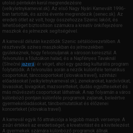
utolsó péntekén kerül megrendezésre
(velkyletnykarneval.sk). Az első Nagy Nyári Karnevált 1996-
ban tartották, és azóta évente megrendezik (senec.sk). Az
eredeti ötlet az volt, hogy összehozza Szenic lakóit, és
lehetőséget biztosítson számukra a kreatív önkifejezésre
maszkok és jelmezek segítségével.
A karnevál délután kezdődik Szenic sétálóövezetében. A
résztvevők színes maszkokban és jelmezekben
gyülekeznek, hogy felvonuljanak a városon keresztül. A
felvonulás a főutcákon halad, és a Napfényes Tavaknál
(Slnečné
jazerá
) ér véget, ahol egy gazdag kulturális program
folytatódik. A felvonulás során a nézők különféle tematikus
csoportokat, tánccsoportokat (slovakia.travel), színházi
előadásokat (velkyletnykarneval.sk), zenekarokat, kardvívókat,
lovasokat, lovagokat, mazsoretteket, dudás együtteseket és
más művészeti csoportokat láthatnak. A nap folyamán a város
különböző pontjain különféle programok zajlanak, beleértve
gyermekelőadásokat, táncbemutatókat és élőzenei
koncerteket (slovakia.travel).
A karnevál egyik fő attrakciója a legjobb maszk versenye. A
zsűri értékeli az eredetiséget, a kreativitást és a kivitelezést.
A gyermekek számára különböző programok állnak