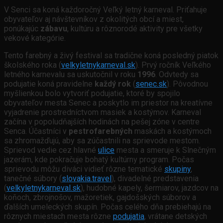
V Senci sa koná každoročný Veľký letný karneval. Priťahuje
obyvateľov aj návštevníkov z okolitých obcí a miest,
ponúkajúc
zábavu
, kultúru a rôznorodé aktivity pre všetky
vekové kategórie.
Tento farebný a živý festival sa tradične koná posledný piatok
školského roka (
velkyletnykarneval.sk
). Prvý ročník Veľkého
letného karnevalu sa uskutočnil v roku
1996
. Odvtedy sa
podujatie koná pravidelne
každý rok
(
senec.sk
). Pôvodnou
myšlienkou bolo vytvoriť podujatie, ktoré by spojilo
obyvateľov mesta Senec a poskytlo im priestor na kreatívne
vyjadrenie prostredníctvom masiek a kostýmov. Karneval
začína v popoludňajších hodinách na pešej zóne v centre
Senca. Účastníci v
pestrofarebných
maskách a kostýmoch
sa zhromažďujú, aby sa zúčastnili na sprievode mestom.
Sprievod vedie cez hlavné
ulice
mesta a smeruje k Slnečným
jazerám, kde pokračuje bohatý kultúrny program. Počas
sprievodu môžu diváci vidieť rôzne tematické
skupiny
,
tanečné súbory (
slovakia.travel
), divadelné predstavenia
(
velkyletnykarneval.sk
), hudobné kapely, šermiarov, jazdcov na
koňoch, zbrojnošov, mažoretiek, gajdošských súborov a
ďalších umeleckých skupín. Počas celého dňa prebiehajú na
rôznych miestach mesta rôzne
podujatia
, vrátane detských