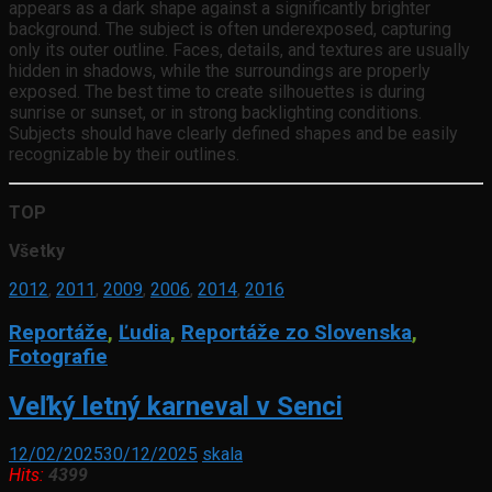
appears as a dark shape against a significantly brighter
background. The subject is often underexposed, capturing
only its outer outline. Faces, details, and textures are usually
hidden in shadows, while the surroundings are properly
exposed. The best time to create silhouettes is during
sunrise or sunset, or in strong backlighting conditions.
Subjects should have clearly defined shapes and be easily
recognizable by their outlines.
TOP
Všetky
2012
,
2011
,
2009
,
2006
,
2014
,
2016
Reportáže
,
Ľudia
,
Reportáže zo Slovenska
,
Fotografie
Veľký letný karneval v Senci
12/02/2025
30/12/2025
skala
Hits:
4399