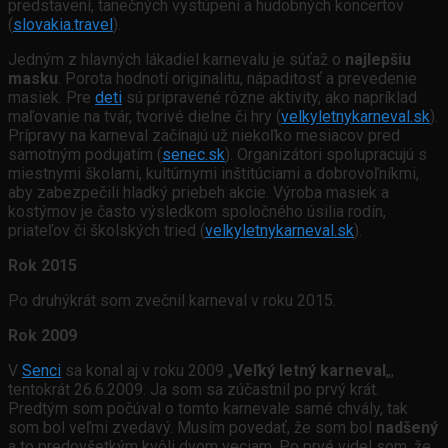
predstavení, tanečných vystúpení a hudobných koncertov
(
slovakia.travel
).
Jedným z hlavných lákadiel karnevalu je súťaž o
najlepšiu
masku
. Porota hodnotí originalitu, nápaditosť a prevedenie
masiek.
Pre
deti
sú pripravené rôzne aktivity, ako napríklad
maľovanie na tvár, tvorivé dielne či hry (
velkyletnykarneval.sk
).
Prípravy na karneval začínajú už niekoľko mesiacov pred
samotným podujatím (
senec.sk
). Organizátori spolupracujú s
miestnymi školami, kultúrnymi inštitúciami a dobrovoľníkmi,
aby zabezpečili hladký priebeh akcie. Výroba masiek a
kostýmov je často výsledkom spoločného úsilia rodín,
priateľov či školských tried (
velkyletnykarneval.sk
).
Rok 2015
Po druhýkrát som zvečnil karneval v roku 2015.
Rok 2009
V
Senci
sa konal aj v roku 2009 „
Veľký letný karneval
„,
tentokrát 26.6.2009. Ja som sa zúčastnil po prvý krát.
Predtým som počúval o tomto karnevale samé chvály, tak
som bol veľmi zvedavý. Musím povedať, že som bol
nadšený
a to predovšetkým kvôli dvom veciam. Po prvé videl som, že