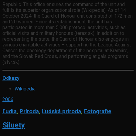
Republic. This office ensures the command of the unit and
fulfils its superior organizational role (Wikipedia). As of 14
October 2024, the Guard of Honour unit consisted of 172 men
and 20 women. Since its establishment, the unit has
participated in more than 5,000 protocol activities, such as
official visits and military honours (teraz.sk). In addition to
representing the state, the Guard of Honour also engages in
various charitable activities – supporting the League Against
Cancer, the oncology department of the hospital at Kramáre,
and the Slovak Red Cross, and performing at gala programs
(stvr.sk).
Odkazy
Wikipedia
2006
Ľudia
,
Príroda
,
Ľudská príroda
,
Fotografie
Siluety