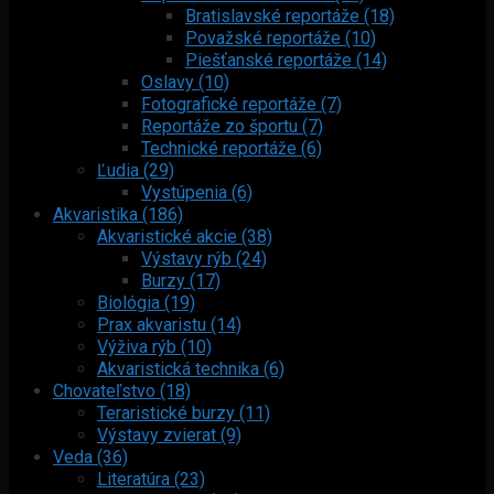
Bratislavské reportáže (18)
Považské reportáže (10)
Piešťanské reportáže (14)
Oslavy (10)
Fotografické reportáže (7)
Reportáže zo športu (7)
Technické reportáže (6)
Ľudia (29)
Vystúpenia (6)
Akvaristika (186)
Akvaristické akcie (38)
Výstavy rýb (24)
Burzy (17)
Biológia (19)
Prax akvaristu (14)
Výživa rýb (10)
Akvaristická technika (6)
Chovateľstvo (18)
Teraristické burzy (11)
Výstavy zvierat (9)
Veda (36)
Literatúra (23)