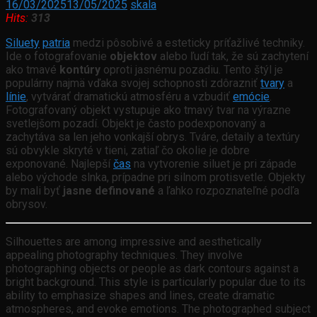
16/03/2025
13/05/2025
skala
Hits:
313
Siluety
patria
medzi pôsobivé a esteticky príťažlivé techniky.
Ide o fotografovanie
objektov
alebo ľudí tak, že sú zachytení
ako tmavé
kontúry
oproti jasnému pozadiu. Tento štýl je
populárny najmä vďaka svojej schopnosti zdôrazniť
tvary
a
línie
, vytvárať dramatickú atmosféru a vzbudiť
emócie
.
Fotografovaný objekt vystupuje ako tmavý tvar na výrazne
svetlejšom pozadí. Objekt je často podexponovaný a
zachytáva sa len jeho vonkajší obrys. Tváre, detaily a textúry
sú obvykle skryté v tieni, zatiaľ čo okolie je dobre
exponované. Najlepší
čas
na vytvorenie siluet je pri západe
alebo východe slnka, prípadne pri silnom protisvetle. Objekty
by mali byť
jasne definované
a ľahko rozpoznateľné podľa
obrysov.
Silhouettes are among impressive and aesthetically
appealing photography techniques. They involve
photographing objects or people as dark contours against a
bright background. This style is particularly popular due to its
ability to emphasize shapes and lines, create dramatic
atmospheres, and evoke emotions. The photographed subject