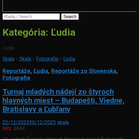
Search
for:
Kategória:
Ľudia
Ľudia
Skala
>
Skala
>
Fotografie
>
Ľudia
Reportáže
,
Ľudia
,
Reportáže zo Slovenska
,
Fotografie
Turnaj mladých nádejí zo štyroch
hlavných miest – Budapešti, Viedne,
Bratislavy a Ľubľany
22/12/2025
30/12/2025
skala
Hits:
2654