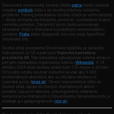
Slávnostné ceremoniály čestnej stráže
patria
medzi výrazné
vizuálne
symboly
štátu a sú neodmysliteľnou súčasťou
protokolu. Tréning príslušníkov čestnej stráže je veľmi náročný
– dôraz sa kladie na disciplínu, presnosť, zosúladenie krokov
i estetiku pohybov. Zahraniční turisti často prirovnávajú
striedanie stráží v Bratislave k podobným ceremoniálom v
Londýne,
Prahe
alebo Budapešti, hoci má svoje špecifické
slovenské črty.
Čestná stráž prezidenta Slovenskej republiky je súčasťou
Ozbrojených síl SR a patrí pod
Vojenskú kanceláriu
prezidenta SR
. Táto kancelária zabezpečuje velenie útvaru a
plní jeho nadriadenú organizačnú funkciu (
Wikipedia
). K 14.
októbru 2024 útvar čestnej stráže tvorí 172 mužov a 20 žien.
Od svojho vzniku sa útvar zúčastnil na viac ako 5 000
protokolárnych aktivitách, ako sú oficiálne návštevy či
vojenské pocty (
teraz.sk
). Okrem reprezentácie štátu sa
Čestná stráž zapája do rôznych charitatívnych aktivít –
pomáha Liga proti rakovine, onkologickému oddeleniu
nemocnice na Kramároch či Slovenskému Červenému krížu, a
účinkuje aj v galaprogramoch (
stvr.sk
).