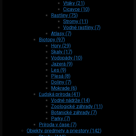
Vtáky (21)
Cicavce (10)
Rastliny (75)
Stromy (11)
Vodné rastliny (7)
Atlasy (7)
Biotopy (97)
Hory (29)
Skaly (17)
Vodopády (10)
Jazerá (9)
Les (9)
Plesá (8)
Doliny (7)
Mokrade (6)
Ľudská príroda (41)
Vodné nádrže (14)
Zoologické záhrady (11)
Botanické záhrady (7)
Parky (7)
Príroda v čase (7)
Objekty, predmety a priestory (142)