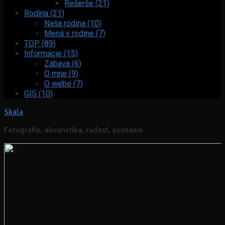
Rešerše (21)
Rodina (21)
Naša rodina (10)
Mená v rodine (7)
TOP (89)
Informácie (15)
Zábava (6)
O mne (9)
O webe (7)
GIS (10)
Skala
Fotografie, akvaristika, radosť, poznanie