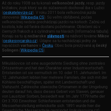
Až do roku 1938 sa tu konali
veľkonočné jazdy
, resp. jazdy
križiakov, zvyk ktorý sa do súčasnosti dochoval iba v Lužici
(
ceskatelevize.cz
). V roku 2011 bola veľkonočná jazda
obnovená (
Wikipedia CS
). Sú veľmi obľúbené, počas
veľkonočnej nedele prechádzajú jazdci na koňoch. Začnú od
kostola, kde od farára dostanú požehnanie. Oblečení sú v
čiernych frakoch a s cylindrami na hlavách (Informačná tabuľa).
Konajú sa tu aj
nožiarske
slávnosti
na nádvorí továrne
Mikov
(
ceskesvycarsko.cz
). Údajne sa tu nachádzajú jedny za
najväčších
varhanov
v
Česku
. Obec bola prezývaná aj
český
Solingen
(
Wikipedia CS
).
Mikulášovice ist eine ausgedehnte Siedlung ohne zentrales
Ortszentrum und hat den Charakter einer Industrieortschaft.
Entstanden ist sie vermutlich im 10. oder 11. Jahrhundert. Im
12. Jahrhundert lebten hier mehrere Familien, die sich mit der
Köhlerei beschäftigten, später mit Landwirtschaft und
Viehzucht. Zahlreiche slawische Ortsnamen in der Umgebung
deuten darauf hin, dass dieses Gebiet von Slawen, genauer
von Lausitzer Sorben, besiedelt war. Im Jahr 1779 hatte der
Ort 3.700 Einwohner. Schleifereien entstanden und die
Messerherstellung entwickelte sich. 1891 wurde hier die
Gewerbliche Messerschule gegründet (mikulasovice.cz).