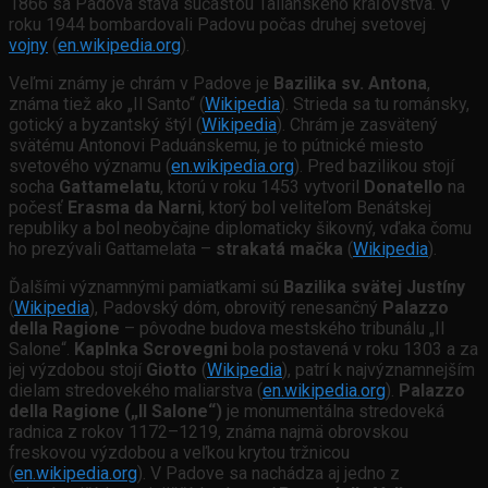
1866 sa Padova stáva súčasťou Talianskeho kráľovstva. V
roku 1944 bombardovali Padovu počas druhej svetovej
vojny
(
en.wikipedia.org
).
Veľmi známy je chrám v Padove je
Bazilika sv. Antona
,
známa tiež ako „Il Santo“ (
Wikipedia
). Strieda sa tu románsky,
gotický a byzantský štýl (
Wikipedia
). Chrám je zasvätený
svätému Antonovi Paduánskemu, je to pútnické miesto
svetového významu (
en.wikipedia.org
). Pred bazilikou stojí
socha
Gattamelatu
, ktorú v roku 1453 vytvoril
Donatello
na
počesť
Erasma da Narni
, ktorý bol veliteľom Benátskej
republiky a bol neobyčajne diplomaticky šikovný, vďaka čomu
ho prezývali Gattamelata –
strakatá mačka
(
Wikipedia
).
Ďalšími významnými pamiatkami sú
Bazilika svätej Justíny
(
Wikipedia
), Padovský dóm, obrovitý renesančný
Palazzo
della Ragione
– pôvodne budova mestského tribunálu „Il
Salone“.
Kaplnka Scrovegni
bola postavená v roku 1303 a za
jej výzdobou stojí
Giotto
(
Wikipedia
), patrí k najvýznamnejším
dielam stredovekého maliarstva (
en.wikipedia.org
).
Palazzo
della Ragione („Il Salone“)
je monumentálna stredoveká
radnica z rokov 1172–1219, známa najmä obrovskou
freskovou výzdobou a veľkou krytou tržnicou
(
en.wikipedia.org
). V Padove sa nachádza aj jedno z