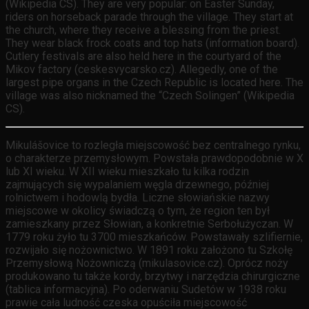
(Wikipedia CS). They are very popular: on Easter Sunday,
riders on horseback parade through the village. They start at
the church, where they receive a blessing from the priest.
They wear black frock coats and top hats (information board).
Cutlery festivals are also held here in the courtyard of the
Mikov factory (ceskesvycarsko.cz). Allegedly, one of the
largest pipe organs in the Czech Republic is located here. The
village was also nicknamed the “Czech Solingen” (Wikipedia
CS).
Mikulášovice to rozległa miejscowość bez centralnego rynku,
o charakterze przemysłowym. Powstała prawdopodobnie w X
lub XI wieku. W XII wieku mieszkało tu kilka rodzin
zajmujących się wypalaniem węgla drzewnego, później
rolnictwem i hodowlą bydła. Liczne słowiańskie nazwy
miejscowe w okolicy świadczą o tym, że region ten był
zamieszkany przez Słowian, a konkretnie Serbołużyczan. W
1779 roku żyło tu 3700 mieszkańców. Powstawały szlifiernie,
rozwijało się nożownictwo. W 1891 roku założono tu Szkołę
Przemysłową Nożowniczą (mikulasovice.cz). Oprócz noży
produkowano tu także kordy, brzytwy i narzędzia chirurgiczne
(tablica informacyjna). Po oderwaniu Sudetów w 1938 roku
prawie cała ludność czeska opuściła miejscowość