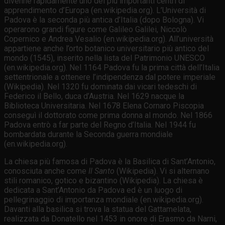
divenne rapidamente uno dei più importanti centri di
apprendimento d’Europa (en.wikipedia.org). L’Università di
Padova è la seconda più antica d’Italia (dopo Bologna). Vi
operarono grandi figure come Galileo Galilei, Niccolò
Copernico e Andrea Vesalio (en.wikipedia.org). All’università
appartiene anche l’orto botanico universitario più antico del
mondo (1545), inserito nella lista del Patrimonio UNESCO
(en.wikipedia.org). Nel 1164 Padova fu la prima città dell’Italia
settentrionale a ottenere l’indipendenza dal potere imperiale
(Wikipedia). Nel 1320 fu dominata dai vicari tedeschi di
Federico il Bello, duca d’Austria. Nel 1629 nacque la
Biblioteca Universitaria. Nel 1678 Elena Cornaro Piscopia
conseguì il dottorato come prima donna al mondo. Nel 1866
Padova entrò a far parte del Regno d’Italia. Nel 1944 fu
bombardata durante la Seconda guerra mondiale
(en.wikipedia.org).
La chiesa più famosa di Padova è la Basilica di Sant’Antonio,
conosciuta anche come
Il Santo
(Wikipedia). Vi si alternano
stili romanico, gotico e bizantino (Wikipedia). La chiesa è
dedicata a Sant’Antonio da Padova ed è un luogo di
pellegrinaggio di importanza mondiale (en.wikipedia.org).
Davanti alla basilica si trova la statua del Gattamelata,
realizzata da Donatello nel 1453 in onore di Erasmo da Narni,