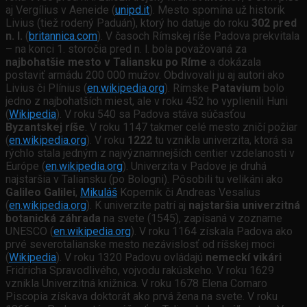
aj Vergílius v Aeneide (
unipd.it
). Mesto spomína už historik
Livius (tiež rodený Paduán), ktorý ho datuje do roku
302 pred
n. l.
(
britannica.com
). V časoch Rímskej ríše Padova prekvitala
– na konci 1. storočia pred n. l. bola považovaná za
najbohatšie mesto v Taliansku po Ríme
a dokázala
postaviť armádu 200 000 mužov. Obdivovali ju aj autori ako
Livius či Plínius (
en.wikipedia.org
). Rímske
Patavium
bolo
jedno z najbohatších miest, ale v roku 452 ho vyplienili Huni
(
Wikipedia
). V roku 540 sa Padova stáva súčasťou
Byzantskej ríše
. V roku 1147 takmer celé mesto zničí požiar
(
en.wikipedia.org
). V roku
1222
tu vznikla univerzita, ktorá sa
rýchlo stala jedným z najvýznamnejších centier vzdelanosti v
Európe (
en.wikipedia.org
). Univerzita v Padove je druhá
najstaršia v Taliansku (po Bologni). Pôsobili tu velikáni ako
Galileo Galilei
,
Mikuláš
Kopernik či Andreas Vesalius
(
en.wikipedia.org
). K univerzite patrí aj
najstaršia univerzitná
botanická záhrada
na svete (1545), zapísaná v zozname
UNESCO (
en.wikipedia.org
). V roku 1164 získala Padova ako
prvé severotalianske mesto nezávislosť od ríšskej moci
(
Wikipedia
). V roku 1320 Padovu ovládajú
nemeckí vikári
Fridricha Spravodlivého, vojvodu rakúskeho. V roku 1629
vznikla Univerzitná knižnica. V roku 1678 Elena Cornaro
Piscopia získava doktorát ako prvá žena na svete. V roku