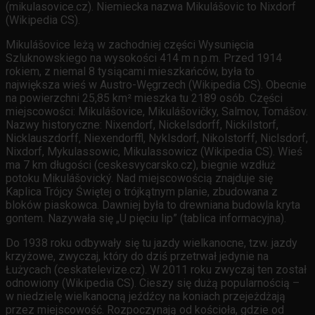
(mikulasovice.cz). Niemiecka nazwa Mikulášovic to Nixdorf
(Wikipedia CS).
Mikulášovice leżą w zachodniej części Wysunięcia
Szluknowskiego na wysokości 414 m n.p.m. Przed 1914
rokiem, z niemal 8 tysiącami mieszkańców, była to
największa wieś w Austro-Węgrzech (Wikipedia CS). Obecnie
na powierzchni 25,85 km² mieszka tu 2189 osób. Części
miejscowości: Mikulášovice, Mikulášovičky, Salmov, Tomášov.
Nazwy historyczne: Nixendorf, Nickelsdorff, Nickilstorf,
Nicklauszdorff, Niexendorffl, Nyklsdorf, Nikolstorff, Niclsdorf,
Nixdorf, Mykulassowic, Mikulassowicz (Wikipedia CS). Wieś
ma 7 km długości (ceskesvycarsko.cz), biegnie wzdłuż
potoku Mikulášovický. Nad miejscowością znajduje się
Kaplica Trójcy Świętej o trójkątnym planie, zbudowana z
bloków piaskowca. Dawniej była to drewniana budowla kryta
gontem. Nazywała się „U pięciu lip” (tablica informacyjna).
Do 1938 roku odbywały się tu jazdy wielkanocne, tzw. jazdy
krzyżowe, zwyczaj, który do dziś przetrwał jedynie na
Łużycach (ceskatelevize.cz). W 2011 roku zwyczaj ten został
odnowiony (Wikipedia CS). Cieszy się dużą popularnością –
w niedzielę wielkanocną jeźdźcy na koniach przejeżdżają
przez miejscowość. Rozpoczynają od kościoła, gdzie od