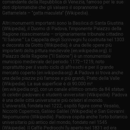
comandante della Repubblica di Venezia, famoso per le sue
doti diplomatiche che gli valsero il soprannome di
Gattamelata – “gatta maculata” (Wikipedia).
Altri monumenti importanti sono la Basilica di Santa Giustina
(Wikipedia), il Duomo di Padova, l’imponente Palazzo della
Ragione rinascimentale – originariamente tribunale cittadino
“Il Salone.” La Cappella degli Scrovegni fu costruita nel 1303
e decorata da Giotto (Wikipedia); è una delle opere più
importanti della pittura medievale (en.wikipedia.org). Il
Palazzo della Ragione (“Il Salone”) è un monumentale
municipio medievale del periodo 1172–1219, noto
soprattutto per il vasto ciclo di affreschi e per il grande
mercato coperto (en.wikipedia.org). A Padova si trova anche
una delle piazze più famose e più grandi, Prato della Valle
(Wikipedia). La sua superficie è di 90.000 m²
(en.wikipedia.org), con un canale ellittico ornato da 84 statue
di celebri padovani e studenti universitari (Wikipedia). Padova
è una delle città universitarie più celebri al mondo.
L’università, fondata nel 1222, ospitò figure come Vesalio,
Niccolò Copernico, Galileo Galilei (Wikipedia) e San Giovanni
Nepomuceno (Wikipedia). Padova ospita anche l’orto botanico
universitario più antico del mondo, fondato nel 1545
(Wikipedia). Il Caffè Pedrocchi fu aperto nel 1831 ed era