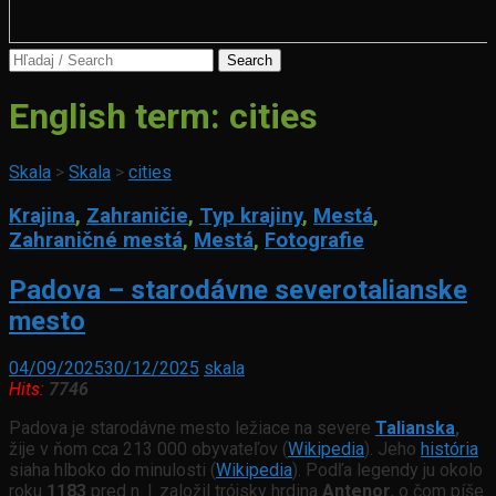
Search
for:
English term:
cities
Skala
>
Skala
>
cities
Krajina
,
Zahraničie
,
Typ krajiny
,
Mestá
,
Zahraničné mestá
,
Mestá
,
Fotografie
Padova – starodávne severotalianske
mesto
04/09/2025
30/12/2025
skala
Hits:
7746
Padova je starodávne mesto ležiace na severe
Talianska
,
žije v ňom cca 213 000 obyvateľov (
Wikipedia
). Jeho
história
siaha hlboko do minulosti (
Wikipedia
). Podľa legendy ju okolo
roku
1183
pred n. l. založil trójsky hrdina
Antenor
, o čom píše