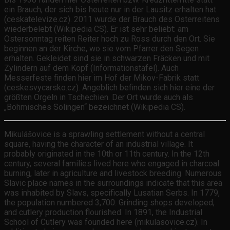
ein Brauch, der sich bis heute nur in der Lausitz erhalten hat
(ceskatelevize.cz). 2011 wurde der Brauch des Osterreitens
wiederbelebt (Wikipedia CS). Er ist sehr beliebt: am
Ostersonntag reiten Reiter hoch zu Ross durch den Ort. Sie
beginnen an der Kirche, wo sie vom Pfarrer den Segen
erhalten. Gekleidet sind sie in schwarzen Fräcken und mit
Zylindern auf dem Kopf (Informationstafel). Auch
Messerfeste finden hier im Hof der Mikov-Fabrik statt
(ceskesvycarsko.cz). Angeblich befinden sich hier eine der
größten Orgeln in Tschechien. Der Ort wurde auch als
„Böhmisches Solingen“ bezeichnet (Wikipedia CS).
Mikulášovice is a sprawling settlement without a central
square, having the character of an industrial village. It
probably originated in the 10th or 11th century. In the 12th
century, several families lived here who engaged in charcoal
burning, later in agriculture and livestock breeding. Numerous
Slavic place names in the surroundings indicate that this area
was inhabited by Slavs, specifically Lusatian Serbs. In 1779,
the population numbered 3,700. Grinding shops developed,
and cutlery production flourished. In 1891, the Industrial
School of Cutlery was founded here (mikulasovice.cz). In