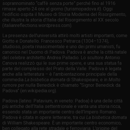
soprannominato “caffè senza porte” perché fino al 1916
rimase aperto 24 ore al giorno (turismopadova.it). Oggi
l’edificio ospita il Museo di Storia Moderna del Risorgimento,
che illustra la storia d’Italia dal Risorgimento al XX secolo
(italianreflections.wordpress.com).
La presenza dell’università attirò molti artisti importanti, come
Giotto e Donatello. Francesco Petrarca (1304–1374),
studioso, poeta rinascimentale e uno dei primi umanisti, fu
canonico nel Duomo di Padova. Padova è anche la città natale
del celebre architetto Andrea Palladio. Lo scultore Antonio
Canova realizzò qui le sue prime opere, e una sua statua fa
parte del complesso del Prato della Valle. Padova è legata
anche alla letteratura – è l’ambientazione principale della
commedia
La bisbetica domata
di Shakespeare, e in
Molto
rumore per nulla
Benedick è chiamato “Signor Benedick da
Padova” (en.wikipedia.org).
Padova (latino: Patavium, in veneto: Padoa) è una delle città
più antiche dell’Italia settentrionale e vanta una storia ricca,
essendo stata un importante centro dell’Impero Romano.
Padova è citata in opere letterarie, tra cui
La bisbetica domata
di William Shakespeare. È un importante centro economico,
ben collegato alla rete stradale e ferroviaria. L’origine del