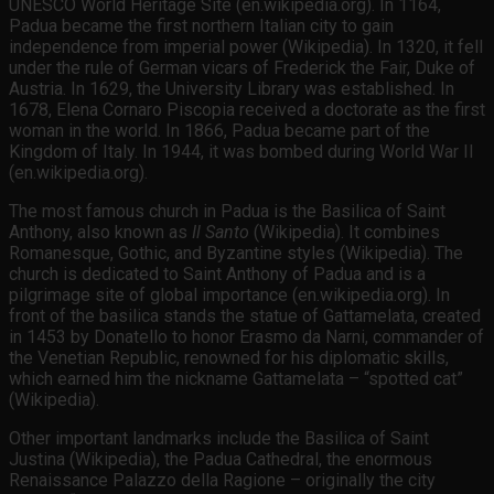
UNESCO World Heritage Site (en.wikipedia.org). In 1164,
Padua became the first northern Italian city to gain
independence from imperial power (Wikipedia). In 1320, it fell
under the rule of German vicars of Frederick the Fair, Duke of
Austria. In 1629, the University Library was established. In
1678, Elena Cornaro Piscopia received a doctorate as the first
woman in the world. In 1866, Padua became part of the
Kingdom of Italy. In 1944, it was bombed during World War II
(en.wikipedia.org).
The most famous church in Padua is the Basilica of Saint
Anthony, also known as
Il Santo
(Wikipedia). It combines
Romanesque, Gothic, and Byzantine styles (Wikipedia). The
church is dedicated to Saint Anthony of Padua and is a
pilgrimage site of global importance (en.wikipedia.org). In
front of the basilica stands the statue of Gattamelata, created
in 1453 by Donatello to honor Erasmo da Narni, commander of
the Venetian Republic, renowned for his diplomatic skills,
which earned him the nickname Gattamelata – “spotted cat”
(Wikipedia).
Other important landmarks include the Basilica of Saint
Justina (Wikipedia), the Padua Cathedral, the enormous
Renaissance Palazzo della Ragione – originally the city