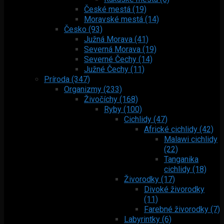
České mestá (19)
Moravské mestá (14)
Česko (93)
Južná Morava (41)
Severná Morava (19)
Severné Čechy (14)
Južné Čechy (11)
Príroda (347)
Organizmy (233)
Živočíchy (168)
Ryby (100)
Cichlidy (47)
Africké cichlidy (42)
Malawi cichlidy
(22)
Tanganika
cichlidy (18)
Živorodky (17)
Divoké živorodky
(11)
Farebné živorodky (7)
Labyrintky (6)