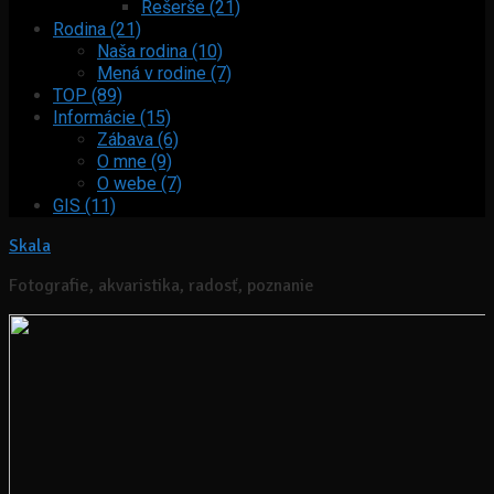
Rešerše (21)
Rodina (21)
Naša rodina (10)
Mená v rodine (7)
TOP (89)
Informácie (15)
Zábava (6)
O mne (9)
O webe (7)
GIS (11)
Skala
Fotografie, akvaristika, radosť, poznanie