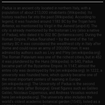
Padua is an ancient city located in northern Italy, with a
population of about 213,000 inhabitants (Wikipedia). Its
history reaches far into the past (Wikipedia). According to
legend, it was founded around 1183 BC by the Trojan hero
Antenor, as mentioned by Virgil in the
Aeneid
(unipd.it). The
city is already mentioned by the historian Livy (also a native
of Padua), who dated it to 302 BC (britannica.com). During the
Roman Empire, Padua flourished – by the end of the 1st
century BC it was considered the wealthiest city in Italy after
Rome and could raise an army of 200,000 men. It was
admired by authors such as Livy and Pliny (en.wikipedia.org).
The Roman Patavium was one of the richest cities, but in 452
it was plundered by the Huns (Wikipedia). In 540, Padua
became part of the Byzantine Empire. In 1147, almost the
entire city was destroyed by fire (en.wikipedia.org). In 1222, a
university was founded here, which quickly became one of
the most important centers of learning in Europe
(en.wikipedia.org). The University of Padua is the second
oldest in Italy (after Bologna). Great figures such as Galileo
Galilei, Nicolaus Copernicus, and Andreas Vesalius worked
here (en.wikipedia.org). The university also includes the
world’s oldest academic botanical garden (1545), listed as a