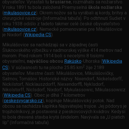
obyvateľov. Vyrastali tu
brusiarne
, rozmáhalo sa nožiarstvo.
V roku 1891 tu bola založená Priemyselná
škola nožiarska
(
mikulasovice.cz
). Okrem nožov sa tu vyrábali aj kordy, britvy a
chirurgické nástroje (Informačná tabuľa). Po odtrhnutí Sudiet v
roku 1938 odišlo z tadeto takmer celé české obyvateľstvo
(
mikulasovice.cz
). Nemecké pomenovanie pre Mikulášovice
je Nixdorf (
Wikipedia CS
).
Mikulášovice sa nachádzajú sa v západnej časti
Šluknovského výbežku v nadmorskej výške 414 metrov nad
morom. Pred rokom 1914 boli s necelými 8 tisícmi
obyvateľmi,
najväčšou obcou
Rakúsko
-Uhorska (
Wikipedia
2
CS
). V súčasnosti tu na ploche 25.85 km
žije 2189
obyvateľov. Miestne časti: Mikulášovice, Mikulášovičky,
Salmov, Tomášov. Historické názvy: Nixendorf, Nickelsdorff,
Nickilstorf, Nicklauszdorff, Niexendorffl, Nyklsdorf,
Nikolstorff, Niclsdorf, Nixdorf, Mykulassowic, Mikulassowicz
(
Wikipedia CS
)
.
Obec je dlhá 7 kilometrov
(
ceskesvycarsko.cz
), kopíruje Mikulášovický potok. Nad
obcou sa nachádza kaplnka Najsvätejšej trojice. Jej pôdorys je
trojúholníkový, je postavená z pieskovcových kvádrov. Kedysi
to bola drevená stavba krytá šindelom. Navývala sa „U piatich
líp“ (Informačná tabuľa).