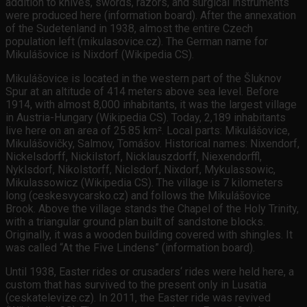
addition to knives, swords, razors, and surgical instruments
were produced here (information board). After the annexation
of the Sudetenland in 1938, almost the entire Czech
population left (mikulasovice.cz). The German name for
Mikulášovice is Nixdorf (Wikipedia CS).
Mikulášovice is located in the western part of the Šluknov
Spur at an altitude of 414 meters above sea level. Before
1914, with almost 8,000 inhabitants, it was the largest village
in Austria-Hungary (Wikipedia CS). Today, 2,189 inhabitants
live here on an area of 25.85 km². Local parts: Mikulášovice,
Mikulášovičky, Salmov, Tomášov. Historical names: Nixendorf,
Nickelsdorff, Nickilstorf, Nicklauszdorff, Niexendorffl,
Nyklsdorf, Nikolstorff, Niclsdorf, Nixdorf, Mykulassowic,
Mikulassowicz (Wikipedia CS). The village is 7 kilometers
long (ceskesvycarsko.cz) and follows the Mikulášovice
Brook. Above the village stands the Chapel of the Holy Trinity,
with a triangular ground plan built of sandstone blocks.
Originally, it was a wooden building covered with shingles. It
was called “At the Five Lindens” (information board).
Until 1938, Easter rides or crusaders‘ rides were held here, a
custom that has survived to the present only in Lusatia
(ceskatelevize.cz). In 2011, the Easter ride was revived