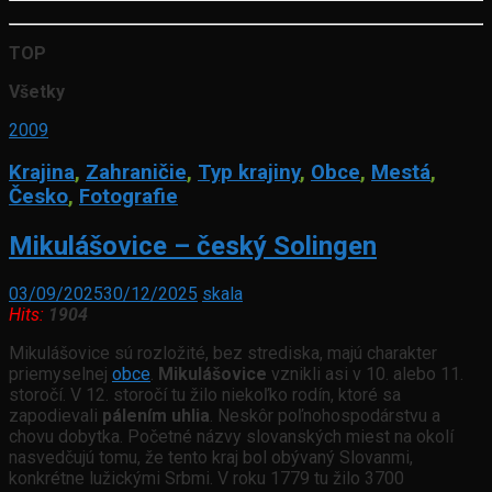
TOP
Všetky
2009
Krajina
,
Zahraničie
,
Typ krajiny
,
Obce
,
Mestá
,
Česko
,
Fotografie
Mikulášovice – český Solingen
03/09/2025
30/12/2025
skala
Hits:
1904
Mikulášovice sú rozložité, bez strediska, majú charakter
priemyselnej
obce
.
Mikulášovice
vznikli asi v 10. alebo 11.
storočí. V 12. storočí tu žilo niekoľko rodín, ktoré sa
zapodievali
pálením uhlia
. Neskôr poľnohospodárstvu a
chovu dobytka. Početné názvy slovanských miest na okolí
nasvedčujú tomu, že tento kraj bol obývaný Slovanmi,
konkrétne lužickými Srbmi. V roku 1779 tu žilo 3700