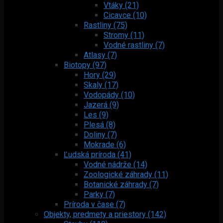
Vtáky (21)
Cicavce (10)
Rastliny (75)
Stromy (11)
Vodné rastliny (7)
Atlasy (7)
Biotopy (97)
Hory (29)
Skaly (17)
Vodopády (10)
Jazerá (9)
Les (9)
Plesá (8)
Doliny (7)
Mokrade (6)
Ľudská príroda (41)
Vodné nádrže (14)
Zoologické záhrady (11)
Botanické záhrady (7)
Parky (7)
Príroda v čase (7)
Objekty, predmety a priestory (142)