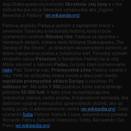
deja Shakespearovej komédie
Skrotenie zlej ženy
a v hre
Veľa kriku pre nič je Benedick označovaný ako „Signior
Benedick z Padovy“ (
en.wikipedia.org
).
Padova, anglicky Padua je jedným z najstarších miest v
severnom Taliansku a má bohatú históriu, kedysi bola
významným centrom
Rímskej ríše
. Padova sa spomína v
literárnych dielach, vrátane diela Williama Shakespeara „The
Taming of the Shrew“. Je dôležitým ekonomickým centrom, je
dobre napojená na cestnú a železničnú sieť. Pôvodný význam
rímskeho názvu
Patavium
(v benátčine
Padoa
) nie je istý.
Môže súvisieť s názvom
Padus
, čo bolo staré pomenovanie
rieky
Pád. Teórií je viac.
Priemyselná zóna
Padovy vznikla v
roku 1946 na východnej strane mesta a dnes patrí medzi
najväčšie priemyselné oblasti Európy
s rozlohou
11
miliónov m²
. Má sídla
1 300
podnikov, ktoré zamestnávajú
približne
50 000 ľudí
. V tejto zóne sa nachádzajú dve
železničné stanice, riečny prístav, tri kamiónové terminály, dva
diaľničné výjazdy a množstvo sprievodných služieb, ako sú
hotely, pošty či administratívne centrá (
en.wikipedia.org
). Ďalší
významní
ľudia
Padovy: historik Livius, automobilový pretekár
Riccardo Patres, futbalisti Francesco Toldo, Alessandro Del
Piero (
en.wikipedia.org
).