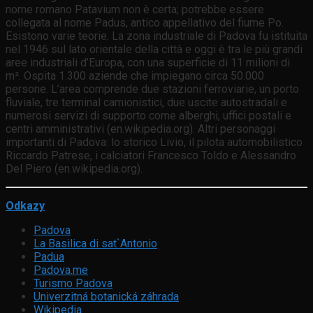
nome romano Patavium non è certa; potrebbe essere
collegata al nome Padus, antico appellativo del fiume Po.
Esistono varie teorie. La zona industriale di Padova fu istituita
nel 1946 sul lato orientale della città e oggi è tra le più grandi
aree industriali d’Europa, con una superficie di 11 milioni di
m². Ospita 1.300 aziende che impiegano circa 50.000
persone. L’area comprende due stazioni ferroviarie, un porto
fluviale, tre terminal camionistici, due uscite autostradali e
numerosi servizi di supporto come alberghi, uffici postali e
centri amministrativi (en.wikipedia.org). Altri personaggi
importanti di Padova: lo storico Livio, il pilota automobilistico
Riccardo Patrese, i calciatori Francesco Toldo e Alessandro
Del Piero (en.wikipedia.org).
Odkazy
Padova
La Basilica di sat`Antonio
Padua
Padova.me
Turismo Padova
Univerzitná botanická záhrada
Wikipedia