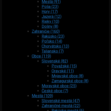
Mestá (91)
Polia (23)
Hory (17)
Jazerá (12)
Rieky (10)
Doliny (8)
Zahraničie (160)
Rakúsko (23)
Poľsko (14)
Chorvátsko (13)
Taliansko (7)
Obce (119)
Slovenské (82)
Považské (15)
Oravské (11)
Myjavské obce (8)
Zamagurské obce (8)
Moravské obce (25)
České obce (7)
Mestá (109)
Slovenské mestá (47)
Zahraničné mestá (22)
Rakúske mestá (6)