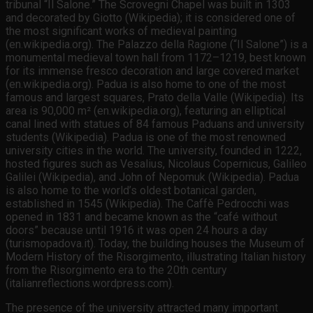
tribunal “Il Salone.” The Scrovegni Chapel was built in 1303
and decorated by Giotto (Wikipedia); it is considered one of
the most significant works of medieval painting
(en.wikipedia.org). The Palazzo della Ragione (“Il Salone”) is a
monumental medieval town hall from 1172–1219, best known
for its immense fresco decoration and large covered market
(en.wikipedia.org). Padua is also home to one of the most
famous and largest squares, Prato della Valle (Wikipedia). Its
area is 90,000 m² (en.wikipedia.org), featuring an elliptical
canal lined with statues of 84 famous Paduans and university
students (Wikipedia). Padua is one of the most renowned
university cities in the world. The university, founded in 1222,
hosted figures such as Vesalius, Nicolaus Copernicus, Galileo
Galilei (Wikipedia), and John of Nepomuk (Wikipedia). Padua
is also home to the world’s oldest botanical garden,
established in 1545 (Wikipedia). The Caffè Pedrocchi was
opened in 1831 and became known as the “café without
doors” because until 1916 it was open 24 hours a day
(turismopadova.it). Today, the building houses the Museum of
Modern History of the Risorgimento, illustrating Italian history
from the Risorgimento era to the 20th century
(italianreflections.wordpress.com).
The presence of the university attracted many important