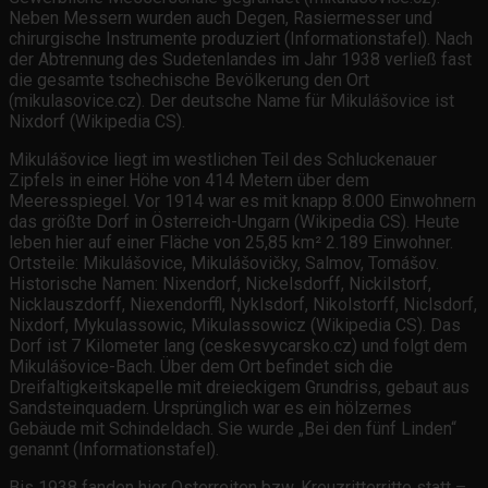
Neben Messern wurden auch Degen, Rasiermesser und
chirurgische Instrumente produziert (Informationstafel). Nach
der Abtrennung des Sudetenlandes im Jahr 1938 verließ fast
die gesamte tschechische Bevölkerung den Ort
(mikulasovice.cz). Der deutsche Name für Mikulášovice ist
Nixdorf (Wikipedia CS).
Mikulášovice liegt im westlichen Teil des Schluckenauer
Zipfels in einer Höhe von 414 Metern über dem
Meeresspiegel. Vor 1914 war es mit knapp 8.000 Einwohnern
das größte Dorf in Österreich-Ungarn (Wikipedia CS). Heute
leben hier auf einer Fläche von 25,85 km² 2.189 Einwohner.
Ortsteile: Mikulášovice, Mikulášovičky, Salmov, Tomášov.
Historische Namen: Nixendorf, Nickelsdorff, Nickilstorf,
Nicklauszdorff, Niexendorffl, Nyklsdorf, Nikolstorff, Niclsdorf,
Nixdorf, Mykulassowic, Mikulassowicz (Wikipedia CS). Das
Dorf ist 7 Kilometer lang (ceskesvycarsko.cz) und folgt dem
Mikulášovice-Bach. Über dem Ort befindet sich die
Dreifaltigkeitskapelle mit dreieckigem Grundriss, gebaut aus
Sandsteinquadern. Ursprünglich war es ein hölzernes
Gebäude mit Schindeldach. Sie wurde „Bei den fünf Linden“
genannt (Informationstafel).
Bis 1938 fanden hier Osterreiten bzw. Kreuzritterritte statt –