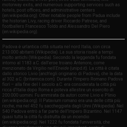
motorway exits, and numerous supporting services such as
hotels, post offices, and administrative centers
(en.wikipedia.org). Other notable people from Padua include
the historian Livy, racing driver Riccardo Patrese, and
footballers Francesco Toldo and Alessandro Del Piero
(en.wikipedia.org).
Padova è un’antica città situata nel nord Italia, con circa
213.000 abitanti (Wikipedia). La sua storia risale a tempi
molto antichi (Wikipedia). Secondo la leggenda fu fondata
intorno al 1183 a.C. dall’eroe troiano Antenore, come
menzionato da Virgilio nell‘
Eneide
(unipd.it). La città è citata
dallo storico Livio (anch’egli originario di Padova), che la data
al 302 a.C. (britannica.com). Durante l’Impero Romano Padova
fiorì – alla fine del I secolo a.C. era considerata la città più
ricca d’Italia dopo Roma e poteva allestire un esercito di
200.000 uomini. Fu ammirata da autori come Livio e Plinio
(en.wikipedia.org). Il Patavium romano era una delle città più
ricche, ma nel 452 fu saccheggiata dagli Unni (Wikipedia). Nel
540 Padova entrò a far parte dell’Impero Bizantino. Nel 1147
quasi tutta la città fu distrutta da un incendio
(en.wikipedia.org). Nel 1222 fu fondata l’università, che