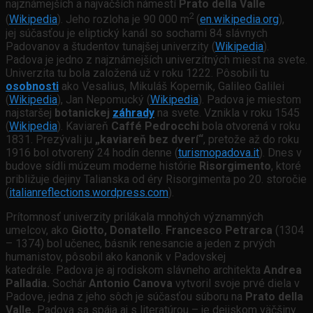
najznámejších a najväčších námestí
Prato della Valle
2
(
Wikipedia
). Jeho rozloha je 90 000 m
(
en.wikipedia.org
),
jej súčasťou je eliptický kanál so sochami 84 slávnych
Padovanov a študentov tunajšej univerzity (
Wikipedia
).
Padova je jedno z najznámejších univerzitných miest na svete.
Univerzita tu bola založená už v roku 1222. Pôsobili tu
osobnosti
ako Vesalius, Mikuláš Kopernik, Galileo Galilei
(
Wikipedia
), Jan Nepomucký (
Wikipedia
). Padova je miestom
najstaršej
botanickej
záhrady
na svete. Vznikla v roku 1545
(
Wikipedia
). Kaviareň
Caffé Pedrocchi
bola otvorená v roku
1831. Prezývali ju
„kaviareň bez dverí“
, pretože až do roku
1916 bol otvorený 24 hodín denne (
turismopadova.it
).
Dnes v
budove sídli múzeum moderne histórie
Risorgimento
, ktoré
približuje dejiny Talianska od éry Risorgimenta po 20. storočie
(
italianreflections.wordpress.com
).
Prítomnosť univerzity prilákala mnohých významných
umelcov, ako
Giotto, Donatello
.
Francesco Petrarca
(1304
– 1374) bol učenec, básnik renesancie a jeden z prvých
humanistov, pôsobil ako kanonik v Padovskej
katedrále. Padova je aj rodiskom slávneho architekta
Andrea
Palladia.
Sochár
Antonio Canova
vytvoril svoje prvé diela v
Padove, jedna z jeho sôch je súčasťou súboru na
Prato della
Valle.
Padova sa spája aj s literatúrou – je dejiskom väčšiny