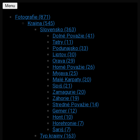
Menu
Fotografie (871)
Krajina (545)
Slovensko (363)
Dolné Považie (41)
Tatry (11)
Podunajsko (33)
Liptov (30)
Orava (29)
Horné Považie (26)
Myjava (25)
Malé Karpaty (20)
Spiš (21)
Zamagurie (20)
Záhorie (19)
Stredné Považie (14)
Gemer (12)
Hont (10)
Horehronie (7)
Šariš (7)
Typ krajiny (163)