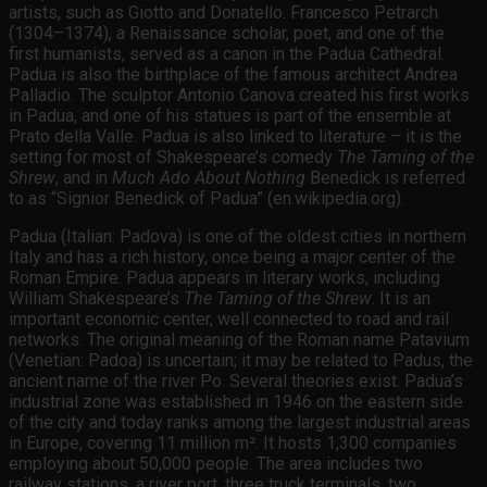
artists, such as Giotto and Donatello. Francesco Petrarch
(1304–1374), a Renaissance scholar, poet, and one of the
first humanists, served as a canon in the Padua Cathedral.
Padua is also the birthplace of the famous architect Andrea
Palladio. The sculptor Antonio Canova created his first works
in Padua, and one of his statues is part of the ensemble at
Prato della Valle. Padua is also linked to literature – it is the
setting for most of Shakespeare’s comedy
The Taming of the
Shrew
, and in
Much Ado About Nothing
Benedick is referred
to as “Signior Benedick of Padua” (en.wikipedia.org).
Padua (Italian: Padova) is one of the oldest cities in northern
Italy and has a rich history, once being a major center of the
Roman Empire. Padua appears in literary works, including
William Shakespeare’s
The Taming of the Shrew
. It is an
important economic center, well connected to road and rail
networks. The original meaning of the Roman name Patavium
(Venetian: Padoa) is uncertain; it may be related to Padus, the
ancient name of the river Po. Several theories exist. Padua’s
industrial zone was established in 1946 on the eastern side
of the city and today ranks among the largest industrial areas
in Europe, covering 11 million m². It hosts 1,300 companies
employing about 50,000 people. The area includes two
railway stations, a river port, three truck terminals, two