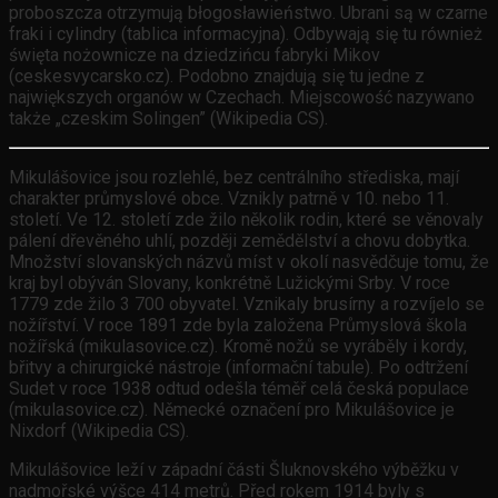
proboszcza otrzymują błogosławieństwo. Ubrani są w czarne
fraki i cylindry (tablica informacyjna). Odbywają się tu również
święta nożownicze na dziedzińcu fabryki Mikov
(ceskesvycarsko.cz). Podobno znajdują się tu jedne z
największych organów w Czechach. Miejscowość nazywano
także „czeskim Solingen” (Wikipedia CS).
Mikulášovice jsou rozlehlé, bez centrálního střediska, mají
charakter průmyslové obce. Vznikly patrně v 10. nebo 11.
století. Ve 12. století zde žilo několik rodin, které se věnovaly
pálení dřevěného uhlí, později zemědělství a chovu dobytka.
Množství slovanských názvů míst v okolí nasvědčuje tomu, že
kraj byl obýván Slovany, konkrétně Lužickými Srby. V roce
1779 zde žilo 3 700 obyvatel. Vznikaly brusírny a rozvíjelo se
nožířství. V roce 1891 zde byla založena Průmyslová škola
nožířská (mikulasovice.cz). Kromě nožů se vyráběly i kordy,
břitvy a chirurgické nástroje (informační tabule). Po odtržení
Sudet v roce 1938 odtud odešla téměř celá česká populace
(mikulasovice.cz). Německé označení pro Mikulášovice je
Nixdorf (Wikipedia CS).
Mikulášovice leží v západní části Šluknovského výběžku v
nadmořské výšce 414 metrů. Před rokem 1914 byly s