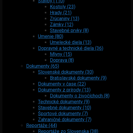
Stavby (110)
Kostoly (23)
Hrady (21)
Zrúcaniny (13)
Zámky (12)
Stavebné prvky (8)
Umenie (80)
Umelecké diela (13)
Dopravné a technické diela (36)
Mlyny (15)
Doprava (8)
Dokumenty (65)
Slovenské dokumenty (30)
Bratislavské dokumenty (9)
Dokumenty v čase (22)
Dokumenty z prírody (13)
Dokumenty o živočíchoch (8)
Technické dokumenty (9)
Stavebné dokumenty (10)
Športové dokumenty (7)
Zahraničné dokumenty (7)
Reportáže (44)
Reportáže zo Slovenska (38)