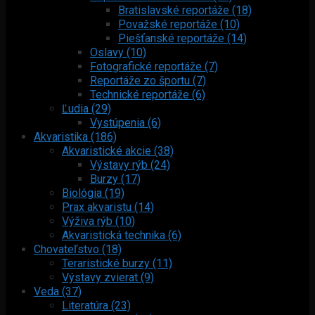
Bratislavské reportáže (18)
Považské reportáže (10)
Piešťanské reportáže (14)
Oslavy (10)
Fotografické reportáže (7)
Reportáže zo športu (7)
Technické reportáže (6)
Ľudia (29)
Vystúpenia (6)
Akvaristika (186)
Akvaristické akcie (38)
Výstavy rýb (24)
Burzy (17)
Biológia (19)
Prax akvaristu (14)
Výživa rýb (10)
Akvaristická technika (6)
Chovateľstvo (18)
Teraristické burzy (11)
Výstavy zvierat (9)
Veda (37)
Literatúra (23)