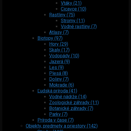
Vtáky (21)
Cicavce (10)
Rastliny (75)
Stromy (11)
Vodné rastliny (7)
Atlasy (7)
Biotopy (97)
Hory (29)
Skaly (17)
Vodopády (10)
Jazerá (9)
Les (9)
Plesá (8)
Doliny (7)
Mokrade (6)
Ľudská príroda (41)
Vodné nádrže (14)
Zoologické záhrady (11)
Botanické záhrady (7)
Parky (7)
Príroda v čase (7)
Objekty, predmety a priestory (142)