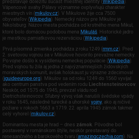
predstavuje dôležitú súčasť miestnej identity (
Wikipedia
).
Vápencové svahy Pálavy významne ovplyvňujú charakter
miestnych vín (
mikulov.cz
). V Mikulove žije cca 7500
obyvateľov (
Wikipedia
). Nemecký názov pre Mikulov je
Nikolsburg. Názov mesta pochádza od krstného mena Mikul,
ktoré bolo domácou podobou mena
Mikuláš
.
Historické jadro
je mestkou pamiatkovou rezerváciou (
Wikipedia
).
Prvá písomná zmienka pochádza z roku 1249 (
rmm.cz
). Pred
2. svetovou vojnou sa v Mikulove hovorilo prevažne nemecky.
Po vojne došlo k vysídleniu nemeckej populácie (
Wikipedia
).
Pred vojnou tu žila aj jedna z najvýznamnejších židovských
moravských komunít, avšak holokaust ju výrazne zdecimoval
(
jguideeurope.org
). Mikulov sa od roku 1249 do 1560 vyvíjal
ako centrum panstva pod vedením rodu
Liechtensteinovcov
.
Neskôr, od 1575 do 1945, prevzal vládu rod
Dietrichsteinovcov. Sľubný vývoj však narušili švédske vpády
v roku 1645, následné turecké a uhorské
vojny
, ako aj ničivé
požiare v rokoch 1663 a 1719. 22. apríla 1945 zámok takmer
celý vyhorel (
mikulov.cz
).
Dominantou mesta je hrad – dnes
zámok
. Pôvodne bol
postavený v románskom štýle, neskôr prestavaný do
renesančného a barokového tvaru (
amazingczechia.com
). Na