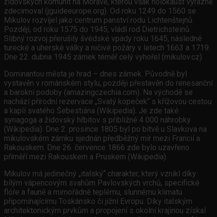
židovských komunit na Moravě, kterou však holokaust výrazně
zdecimoval (jguideeurope.org). Od roku 1249 do 1560 se
Mikulov rozvíjel jako centrum panství rodu Lichtenštejnů.
Později, od roku 1575 do 1945, vládl rod Dietrichsteinů.
Slibný rozvoj přerušily švédské vpády roku 1645, následné
turecké a uherské války a ničivé požáry v letech 1663 a 1719.
Dne 22. dubna 1945 zámek téměř celý vyhořel (mikulov.cz).
Dominantou města je hrad – dnes zámek. Původně byl
vystavěn v románském stylu, později přestavěn do renesanční
a barokní podoby (amazingczechia.com). Na východě se
nachází přírodní rezervace „Svatý kopeček“ s křížovou cestou
a kaplí svatého Šebestiána (Wikipedia). Je zde také
synagoga a židovský hřbitov s přibližně 4 000 náhrobky
(Wikipedia). Dne 2. prosince 1805 byl po bitvě u Slavkova na
mikulovském zámku sjednán předběžný mír mezi Francií a
Rakouskem. Dne 26. července 1866 zde bylo uzavřeno
příměří mezi Rakouskem a Pruskem (Wikipedia).
Mikulov má jedinečný „italský“ charakter, který vznikl díky
bílým vápencovým svahům Pavlovských vrchů, specifické
flóře a fauně a mimořádně teplému, slunnému klimatu
připomínajícímu Toskánsko či jižní Evropu. Díky italským
architektonickým prvkům a propojení s okolní krajinou získal