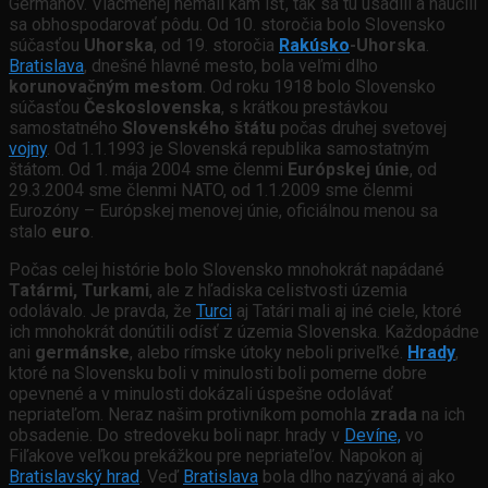
Germánov. Viacmenej nemali kam ísť, tak sa tu usadili a naučili
sa obhospodarovať pôdu. Od 10. storočia bolo Slovensko
súčasťou
Uhorska
, od 19. storočia
Rakúsko
-Uhorska
.
Bratislava
, dnešné hlavné mesto, bola veľmi dlho
korunovačným mestom
. Od roku 1918 bolo Slovensko
súčasťou
Československa
, s krátkou prestávkou
samostatného
Slovenského štátu
počas druhej svetovej
vojny
. Od 1.1.1993 je Slovenská republika samostatným
štátom. Od 1. mája 2004 sme členmi
Európskej únie
, od
29.3.2004 sme členmi NATO, od 1.1.2009 sme členmi
Eurozóny – Európskej menovej únie, oficiálnou menou sa
stalo
euro
.
Počas celej histórie bolo Slovensko mnohokrát napádané
Tatármi, Turkami
, ale z hľadiska celistvosti územia
odolávalo. Je pravda, že
Turci
aj Tatári mali aj iné ciele, ktoré
ich mnohokrát donútili odísť z územia Slovenska. Každopádne
ani
germánske
, alebo rímske útoky neboli priveľké.
Hrady
,
ktoré na Slovensku boli v minulosti boli pomerne dobre
opevnené a v minulosti dokázali úspešne odolávať
nepriateľom. Neraz našim protivníkom pomohla
zrada
na ich
obsadenie. Do stredoveku boli napr. hrady v
Devíne,
vo
Fiľakove veľkou prekážkou pre nepriateľov. Napokon aj
Bratislavský hrad
. Veď
Bratislava
bola dlho nazývaná aj ako