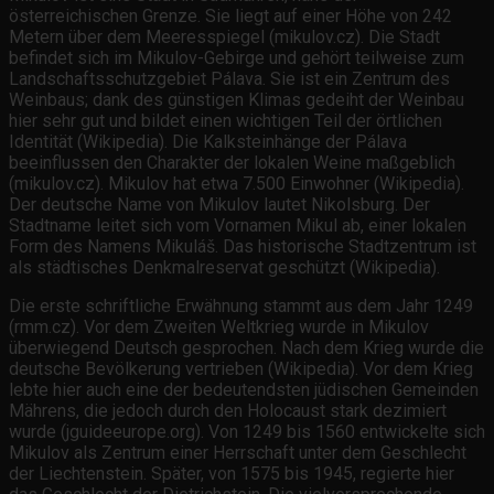
österreichischen Grenze. Sie liegt auf einer Höhe von 242
Metern über dem Meeresspiegel (mikulov.cz). Die Stadt
befindet sich im Mikulov-Gebirge und gehört teilweise zum
Landschaftsschutzgebiet Pálava. Sie ist ein Zentrum des
Weinbaus; dank des günstigen Klimas gedeiht der Weinbau
hier sehr gut und bildet einen wichtigen Teil der örtlichen
Identität (Wikipedia). Die Kalksteinhänge der Pálava
beeinflussen den Charakter der lokalen Weine maßgeblich
(mikulov.cz). Mikulov hat etwa 7.500 Einwohner (Wikipedia).
Der deutsche Name von Mikulov lautet Nikolsburg. Der
Stadtname leitet sich vom Vornamen Mikul ab, einer lokalen
Form des Namens Mikuláš. Das historische Stadtzentrum ist
als städtisches Denkmalreservat geschützt (Wikipedia).
Die erste schriftliche Erwähnung stammt aus dem Jahr 1249
(rmm.cz). Vor dem Zweiten Weltkrieg wurde in Mikulov
überwiegend Deutsch gesprochen. Nach dem Krieg wurde die
deutsche Bevölkerung vertrieben (Wikipedia). Vor dem Krieg
lebte hier auch eine der bedeutendsten jüdischen Gemeinden
Mährens, die jedoch durch den Holocaust stark dezimiert
wurde (jguideeurope.org). Von 1249 bis 1560 entwickelte sich
Mikulov als Zentrum einer Herrschaft unter dem Geschlecht
der Liechtenstein. Später, von 1575 bis 1945, regierte hier