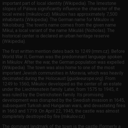
important part of local identity (Wikipedia). The limestone
slopes of Pálava significantly influence the character of the
local wines (mikulov.cz). Mikulov has approximately 7,500
inhabitants (Wikipedia). The German name for Mikulov is
Nikolsburg. The town’s name comes from the given name
Mikul, a local variant of the name Mikuláš (Nicholas). The
historical center is declared an urban heritage reserve
(Wikipedia).
The first written mention dates back to 1249 (rmm.cz). Before
World War II, German was the predominant language spoken
in Mikulov. After the war, the German population was expelled
(Wikipedia). The town was also home to one of the most
important Jewish communities in Moravia, which was heavily
decimated during the Holocaust (jguideeurope.org). From
1249 to 1560, Mikulov developed as the center of an estate
under the Liechtenstein family. Later, from 1575 to 1945, it
was ruled by the Dietrichstein family. Its promising
development was disrupted by the Swedish invasion in 1645,
subsequent Turkish and Hungarian wars, and devastating fires
in 1663 and 1719. On April 22, 1945, the castle was almost
completely destroyed by fire (mikulov.cz).
The dominant landmark of the town is the castle (formerly a