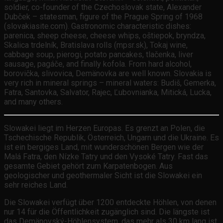
soldier, co-founder of the Czechoslovak state, Alexander
Dubček – statesman, figure of the Prague Spring of 1968
(slovakiasite.com). Gastronomic characteristic dishes:
parenica, sheep cheese, cheese whips, oštiepok, bryndza,
Skalica trdelník, Bratislava rolls (mpsr.sk), Tokaj wine,
cabbage soup, pierogi, potato pancakes, tlačenka, liver
sausage, pagáče, and finally kofola. From hard alcohol,
borovička, slivovica, Demänovka are well known. Slovakia is
very rich in mineral springs – mineral waters: Budiš, Gemerka,
Fatra, Santovka, Salvator, Rajec, Ľubovnianka, Mitická, Lucka,
and many others.
Slowakei liegt im Herzen Europas. Es grenzt an Polen, die
Tschechische Republik, Österreich, Ungarn und die Ukraine. Es
ist ein bergiges Land, mit wunderschönen Bergen wie der
Malá Fatra, den Nízke Tatry und den Vysoké Tatry. Fast das
gesamte Gebiet gehört zum Karpatenbogen. Aus
geologischer und geothermaler Sicht ist die Slowakei ein
sehr reiches Land.
Die Slowakei verfügt über 1200 entdeckte Höhlen, von denen
nur 14 für die Öffentlichkeit zugänglich sind. Die längste ist
das Demänovský-Höhlensystem, das mehr als 30 km lang ist.