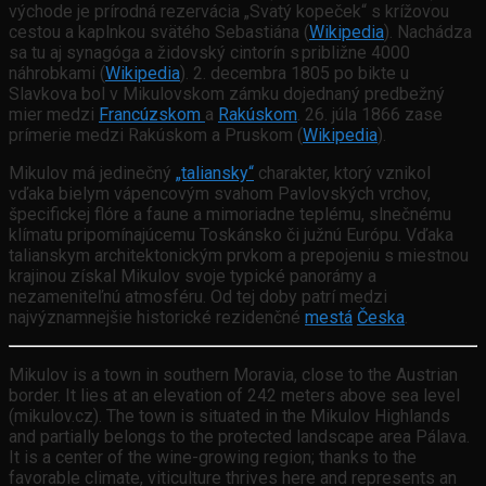
východe je prírodná rezervácia „Svatý kopeček“ s krížovou
cestou a kaplnkou svätého Sebastiána (
Wikipedia
). Nachádza
sa tu aj synagóga a židovský cintorín s približne 4000
náhrobkami (
Wikipedia
). 2. decembra 1805 po bikte u
Slavkova bol v Mikulovskom zámku dojednaný predbežný
mier medzi
Francúzskom
a
Rakúskom
. 26. júla 1866 zase
prímerie medzi Rakúskom a Pruskom (
Wikipedia
).
Mikulov má jedinečný
„taliansky“
charakter, ktorý vznikol
vďaka bielym vápencovým svahom Pavlovských vrchov,
špecifickej flóre a faune a mimoriadne teplému, slnečnému
klímatu pripomínajúcemu Toskánsko či južnú Európu. Vďaka
talianskym architektonickým prvkom a prepojeniu s miestnou
krajinou získal Mikulov svoje typické panorámy a
nezameniteľnú atmosféru. Od tej doby patrí medzi
najvýznamnejšie historické rezidenčné
mestá
Česka
.
Mikulov is a town in southern Moravia, close to the Austrian
border. It lies at an elevation of 242 meters above sea level
(mikulov.cz). The town is situated in the Mikulov Highlands
and partially belongs to the protected landscape area Pálava.
It is a center of the wine-growing region; thanks to the
favorable climate, viticulture thrives here and represents an