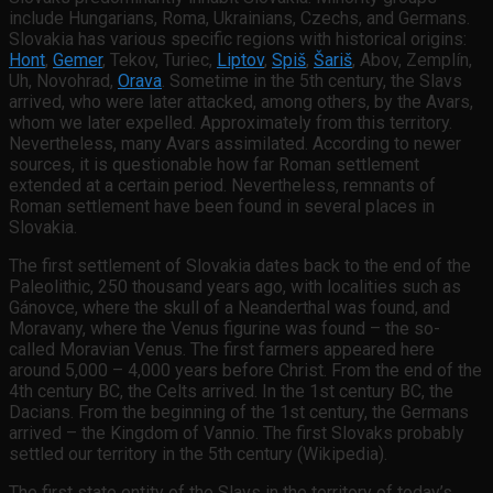
include Hungarians, Roma, Ukrainians, Czechs, and Germans.
Slovakia has various specific regions with historical origins:
Hont
,
Gemer
, Tekov, Turiec,
Liptov
,
Spiš
,
Šariš
, Abov, Zemplín,
Uh, Novohrad,
Orava
. Sometime in the 5th century, the Slavs
arrived, who were later attacked, among others, by the Avars,
whom we later expelled. Approximately from this territory.
Nevertheless, many Avars assimilated. According to newer
sources, it is questionable how far Roman settlement
extended at a certain period. Nevertheless, remnants of
Roman settlement have been found in several places in
Slovakia.
The first settlement of Slovakia dates back to the end of the
Paleolithic, 250 thousand years ago, with localities such as
Gánovce, where the skull of a Neanderthal was found, and
Moravany, where the Venus figurine was found – the so-
called Moravian Venus. The first farmers appeared here
around 5,000 – 4,000 years before Christ. From the end of the
4th century BC, the Celts arrived. In the 1st century BC, the
Dacians. From the beginning of the 1st century, the Germans
arrived – the Kingdom of Vannio. The first Slovaks probably
settled our territory in the 5th century (Wikipedia).
The first state entity of the Slavs in the territory of today’s