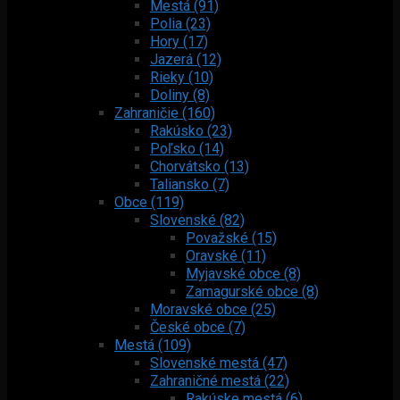
Mestá (91)
Polia (23)
Hory (17)
Jazerá (12)
Rieky (10)
Doliny (8)
Zahraničie (160)
Rakúsko (23)
Poľsko (14)
Chorvátsko (13)
Taliansko (7)
Obce (119)
Slovenské (82)
Považské (15)
Oravské (11)
Myjavské obce (8)
Zamagurské obce (8)
Moravské obce (25)
České obce (7)
Mestá (109)
Slovenské mestá (47)
Zahraničné mestá (22)
Rakúske mestá (6)