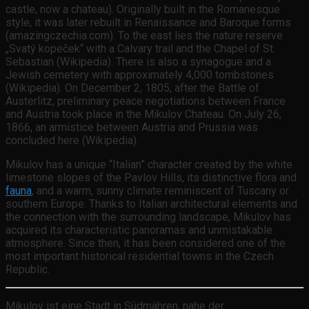
castle, now a chateau). Originally built in the Romanesque
style, it was later rebuilt in Renaissance and Baroque forms
(amazingczechia.com). To the east lies the nature reserve
„Svatý kopeček“ with a Calvary trail and the Chapel of St.
Sebastian (Wikipedia). There is also a synagogue and a
Jewish cemetery with approximately 4,000 tombstones
(Wikipedia). On December 2, 1805, after the Battle of
Austerlitz, preliminary peace negotiations between France
and Austria took place in the Mikulov Chateau. On July 26,
1866, an armistice between Austria and Prussia was
concluded here (Wikipedia).
Mikulov has a unique “Italian” character created by the white
limestone slopes of the Pavlov Hills, its distinctive flora and
fauna
, and a warm, sunny climate reminiscent of Tuscany or
southern Europe. Thanks to Italian architectural elements and
the connection with the surrounding landscape, Mikulov has
acquired its characteristic panoramas and unmistakable
atmosphere. Since then, it has been considered one of the
most important historical residential towns in the Czech
Republic.
Mikulov ist eine Stadt in Südmähren, nahe der