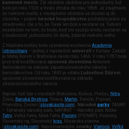
kamenné mesto
. Zlé obdobie obdobie pre jednoduchý ľud
bolo po roku 1526 a trvalo zhruba do roku 1868. Je zaujímavé,
že niektoré reality z vtedajšieho obdobia sa dostali aj do
slovníka – pojem
turecké hospodárstvo
pochádza práve zo
stredoveku. Ide o to, že Turek len bral a nestaral sa. Turkom
nezáležalo na tom, čo bude, keď oni využijú úrodu, nestarali sa
o budúcnosť, jednoducho šli ďalej, zdierali niekoho iného.
Z hľadiska kultúry bola významná existencia
Academie
Istropolitany
– jednej z najstarších
univerzít
v Európe. Založil
je Matej Korvín v Bratislave okolo roku 1466. V roku 1787 bola
prvý krát kodifikovaná
spisovná slovenčina
Antonom
Bernolákom na základe západoslovenského nárečia –
bernolákovčina. Od roku 1843 je vďaka
Ľudovítovi Štúrovi
spisovná slovenčina kodifikovaná na základe
stredoslovenského nárečia.
Najviac ľudí žije v mestách Bratislava, Košice, Prešov,
Nitra
,
Žilina,
Banská Bystrica
, Trnava,
Martin
, Trenčín, Poprad,
Prievidza, Zvolen (
slovakiasite.com
).
Národné
parky
: TANAP
– Tatranský národný park, NAPANT – Národný park Nízke
Tatry
, Veľká Fatra, Malá Fatra,
Pieniny
(PIENAP), Poloniny,
Slovenský raj, Slovenský
kras
, Muránska planina
(
slovakiasite.com
). Najvýznamnejšie
sviatky
:
Vianoce
,
Veľká