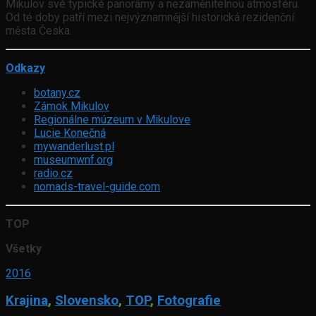
Mikulov své typické panorámy a nezaměnitelnou atmosféru.
Od té doby patří mezi nejvýznamnější historická rezidenční
města Česka.
Odkazy
botany.cz
Zámok Mikulov
Regionálne múzeum v Mikulove
Lucie Konečná
mywanderlust.pl
museumwnf.org
radio.cz
nomads-travel-guide.com
TOP
Všetky
2016
Krajina
,
Slovensko
,
TOP
,
Fotografie