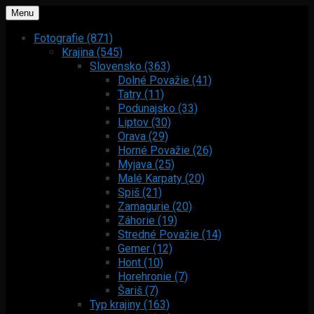
Menu
Fotografie (871)
Krajina (545)
Slovensko (363)
Dolné Považie (41)
Tatry (11)
Podunajsko (33)
Liptov (30)
Orava (29)
Horné Považie (26)
Myjava (25)
Malé Karpaty (20)
Spiš (21)
Zamagurie (20)
Záhorie (19)
Stredné Považie (14)
Gemer (12)
Hont (10)
Horehronie (7)
Šariš (7)
Typ krajiny (163)