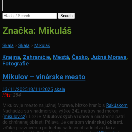
Search
for:
Značka:
Mikuláš
Skala
>
Skala
>
Mikuláš
Krajina
,
Zahraničie
,
Mestá
,
Česko
,
Južná Morava
,
Fotografie
Mikulov – vinárske mesto
13/11/2025
18/11/2025
skala
Hits:
254
Mikulov je mesto na južnej Morave, blízko hraníc s
Rakúskom
.
Nachádza sa v nadmorskej výške 242 metrov nad morom
(
mikulov.cz
). Leží v
Mikulovských vrchov
a čiastočne patrí
do chránenej oblasti Pálava. Je centrom
vinárskej oblasti
,
vďaka priaznivému podnebiu sa tu vinohradníctvu darí a