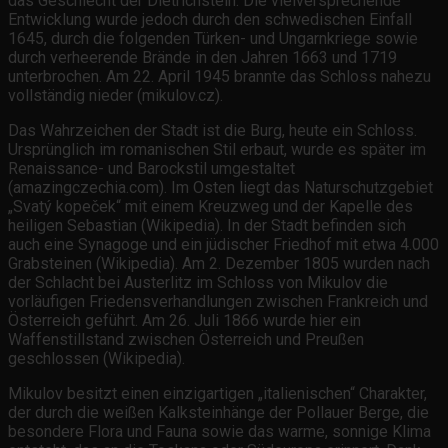
das Geschlecht der Dietrichstein. Die vielversprechende
Entwicklung wurde jedoch durch den schwedischen Einfall
1645, durch die folgenden Türken- und Ungarnkriege sowie
durch verheerende Brände in den Jahren 1663 und 1719
unterbrochen. Am 22. April 1945 brannte das Schloss nahezu
vollständig nieder (mikulov.cz).
Das Wahrzeichen der Stadt ist die Burg, heute ein Schloss.
Ursprünglich im romanischen Stil erbaut, wurde es später im
Renaissance- und Barockstil umgestaltet
(amazingczechia.com). Im Osten liegt das Naturschutzgebiet
„Svatý kopeček“ mit einem Kreuzweg und der Kapelle des
heiligen Sebastian (Wikipedia). In der Stadt befinden sich
auch eine Synagoge und ein jüdischer Friedhof mit etwa 4.000
Grabsteinen (Wikipedia). Am 2. Dezember 1805 wurden nach
der Schlacht bei Austerlitz im Schloss von Mikulov die
vorläufigen Friedensverhandlungen zwischen Frankreich und
Österreich geführt. Am 26. Juli 1866 wurde hier ein
Waffenstillstand zwischen Österreich und Preußen
geschlossen (Wikipedia).
Mikulov besitzt einen einzigartigen „italienischen“ Charakter,
der durch die weißen Kalksteinhänge der Pollauer Berge, die
besondere Flora und Fauna sowie das warme, sonnige Klima