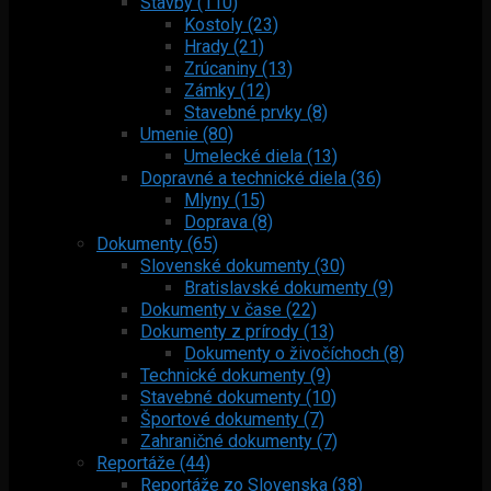
Stavby (110)
Kostoly (23)
Hrady (21)
Zrúcaniny (13)
Zámky (12)
Stavebné prvky (8)
Umenie (80)
Umelecké diela (13)
Dopravné a technické diela (36)
Mlyny (15)
Doprava (8)
Dokumenty (65)
Slovenské dokumenty (30)
Bratislavské dokumenty (9)
Dokumenty v čase (22)
Dokumenty z prírody (13)
Dokumenty o živočíchoch (8)
Technické dokumenty (9)
Stavebné dokumenty (10)
Športové dokumenty (7)
Zahraničné dokumenty (7)
Reportáže (44)
Reportáže zo Slovenska (38)