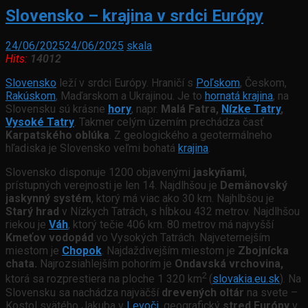
Slovensko – krajina v srdci Európy
24/06/2025
24/06/2025
skala
Hits:
14012
Slovensko
leží v srdci Európy. Hraničí s
Poľskom
, Českom,
Rakúskom
, Maďarskom a Ukrajinou. Je to
hornatá krajina
, na
Slovensku sú krásne
hory
, napr.
Malá Fatra,
Nízke Tatry
,
Vysoké Tatry
. Takmer celým územím prechádza časť
Karpatského oblúka
. Z geologického a geotermálneho
hľadiska je Slovensko veľmi bohatá
krajina
.
Slovensko disponuje 1200 objavenými
jaskyňami
,
prístupných verejnosti je len 14. Najdlhšou je
Demänovský
jaskynný systém
, ktorý má viac ako 30 km. Najhlbšou je
Starý hrad
v Nízkych Tatrách, s hĺbkou 432 metrov. Najdlhšou
riekou je
Váh
, ktorý tečie 406 km. 80 metrov má najvyšší
Kmeťov vodopád
vo Vysokých Tatrách. Najveternejším
miestom je
Chopok
. Najdaždivejším miestom je
Zbojnícka
chata.
Najrozsiahlejším pohorím je
Ondavská vrchovina,
2
ktorá sa rozprestiera na ploche 1 320 km
(
slovakia.eu.sk
). Na
Slovensku sa nachádza najväčší
drevených oltár
na svete –
Kostol svätého Jakuba v
Levoči
, geografický
stred Európy
v