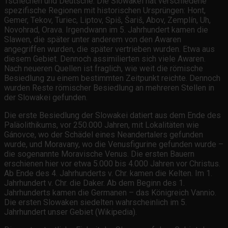
Tschechen und Deutsche. Die Slowakei hat verschiedene
spezifische Regionen mit historischen Ursprüngen: Hont,
Gemer, Tekov, Turiec, Liptov, Spiš, Šariš, Abov, Zemplín, Uh,
Novohrad, Orava. Irgendwann im 5. Jahrhundert kamen die
Slawen, die später unter anderem von den Awaren
angegriffen wurden, die später vertrieben wurden. Etwa aus
diesem Gebiet. Dennoch assimilierten sich viele Awaren.
Nach neueren Quellen ist fraglich, wie weit die römische
Besiedlung zu einem bestimmten Zeitpunkt reichte. Dennoch
wurden Reste römischer Besiedlung an mehreren Stellen in
der Slowakei gefunden.
Die erste Besiedlung der Slowakei datiert aus dem Ende des
Paläolithikums, vor 250.000 Jahren, mit Lokalitäten wie
Gánovce, wo der Schädel eines Neandertalers gefunden
wurde, und Moravany, wo die Venusfigurine gefunden wurde –
die sogenannte Moravische Venus. Die ersten Bauern
erschienen hier vor etwa 5.000 bis 4.000 Jahren vor Christus.
Ab Ende des 4. Jahrhunderts v. Chr. kamen die Kelten. Im 1.
Jahrhundert v. Chr. die Daker. Ab dem Beginn des 1.
Jahrhunderts kamen die Germanen – das Königreich Vannio.
Die ersten Slowaken siedelten wahrscheinlich im 5.
Jahrhundert unser Gebiet (Wikipedia).