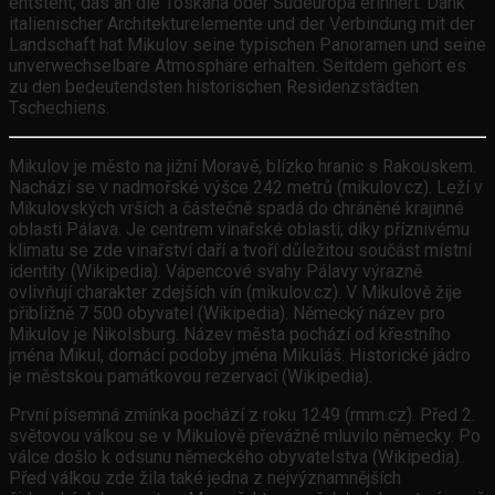
entsteht, das an die Toskana oder Südeuropa erinnert. Dank
italienischer Architekturelemente und der Verbindung mit der
Landschaft hat Mikulov seine typischen Panoramen und seine
unverwechselbare Atmosphäre erhalten. Seitdem gehört es
zu den bedeutendsten historischen Residenzstädten
Tschechiens.
Mikulov je město na jižní Moravě, blízko hranic s Rakouskem.
Nachází se v nadmořské výšce 242 metrů (mikulov.cz). Leží v
Mikulovských vrších a částečně spadá do chráněné krajinné
oblasti Pálava. Je centrem vinařské oblasti; díky příznivému
klimatu se zde vinařství daří a tvoří důležitou součást místní
identity (Wikipedia). Vápencové svahy Pálavy výrazně
ovlivňují charakter zdejších vín (mikulov.cz). V Mikulově žije
přibližně 7 500 obyvatel (Wikipedia). Německý název pro
Mikulov je Nikolsburg. Název města pochází od křestního
jména Mikul, domácí podoby jména Mikuláš. Historické jádro
je městskou památkovou rezervací (Wikipedia).
První písemná zmínka pochází z roku 1249 (rmm.cz). Před 2.
světovou válkou se v Mikulově převážně mluvilo německy. Po
válce došlo k odsunu německého obyvatelstva (Wikipedia).
Před válkou zde žila také jedna z nejvýznamnějších