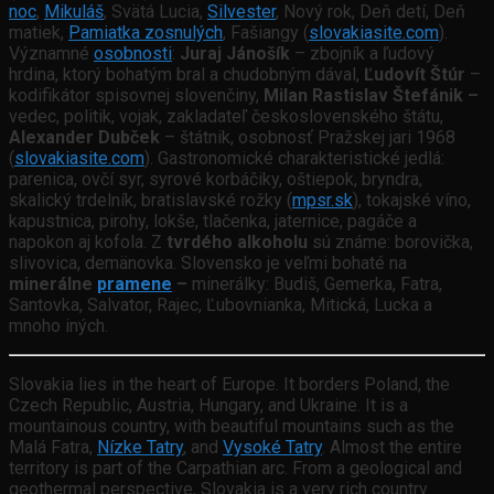
noc
,
Mikuláš
, Svätá Lucia,
Silvester
, Nový rok, Deň detí, Deň
matiek,
Pamiatka zosnulých
, Fašiangy (
slovakiasite.com
).
Významné
osobnosti
:
Juraj Jánošík
– zbojník a ľudový
hrdina, ktorý bohatým bral a chudobným dával,
Ľudovít Štúr
–
kodifikátor spisovnej slovenčiny,
Milan Rastislav Štefánik –
vedec, politik, vojak, zakladateľ československého štátu,
Alexander Dubček
– štátnik, osobnosť Pražskej jari 1968
(
slovakiasite.com
). Gastronomické charakteristické jedlá:
parenica, ovčí syr, syrové korbáčiky, oštiepok, bryndra,
skalický trdelník, bratislavské rožky (
mpsr.sk
), tokajské víno,
kapustnica, pirohy, lokše, tlačenka, jaternice, pagáče a
napokon aj kofola. Z
tvrdého alkoholu
sú známe: borovička,
slivovica, demänovka. Slovensko je veľmi bohaté na
minerálne
pramene
–
minerálky: Budiš, Gemerka, Fatra,
Santovka, Salvator, Rajec, Ľubovnianka, Mitická, Lucka a
mnoho iných.
Slovakia lies in the heart of Europe. It borders Poland, the
Czech Republic, Austria, Hungary, and Ukraine. It is a
mountainous country, with beautiful mountains such as the
Malá Fatra,
Nízke Tatry
, and
Vysoké Tatry
. Almost the entire
territory is part of the Carpathian arc. From a geological and
geothermal perspective, Slovakia is a very rich country.