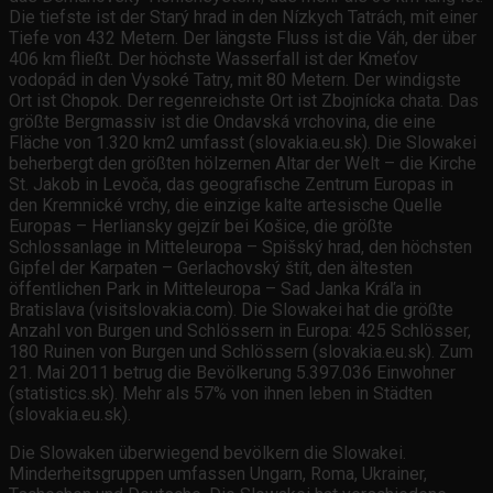
Die tiefste ist der Starý hrad in den Nízkych Tatrách, mit einer
Tiefe von 432 Metern. Der längste Fluss ist die Váh, der über
406 km fließt. Der höchste Wasserfall ist der Kmeťov
vodopád in den Vysoké Tatry, mit 80 Metern. Der windigste
Ort ist Chopok. Der regenreichste Ort ist Zbojnícka chata. Das
größte Bergmassiv ist die Ondavská vrchovina, die eine
Fläche von 1.320 km2 umfasst (slovakia.eu.sk). Die Slowakei
beherbergt den größten hölzernen Altar der Welt – die Kirche
St. Jakob in Levoča, das geografische Zentrum Europas in
den Kremnické vrchy, die einzige kalte artesische Quelle
Europas – Herliansky gejzír bei Košice, die größte
Schlossanlage in Mitteleuropa – Spišský hrad, den höchsten
Gipfel der Karpaten – Gerlachovský štít, den ältesten
öffentlichen Park in Mitteleuropa – Sad Janka Kráľa in
Bratislava (visitslovakia.com). Die Slowakei hat die größte
Anzahl von Burgen und Schlössern in Europa: 425 Schlösser,
180 Ruinen von Burgen und Schlössern (slovakia.eu.sk). Zum
21. Mai 2011 betrug die Bevölkerung 5.397.036 Einwohner
(statistics.sk). Mehr als 57% von ihnen leben in Städten
(slovakia.eu.sk).
Die Slowaken überwiegend bevölkern die Slowakei.
Minderheitsgruppen umfassen Ungarn, Roma, Ukrainer,