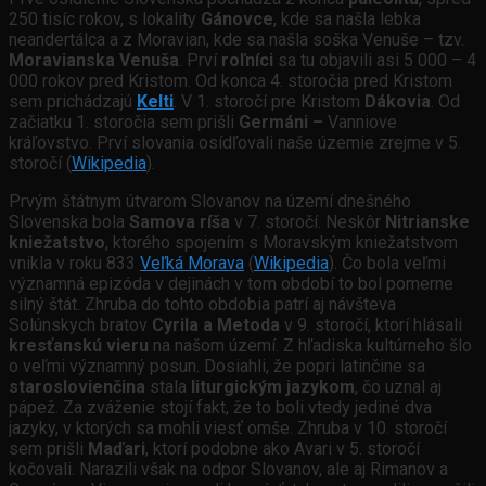
250 tisíc rokov, s lokality
Gánovce
, kde sa našla lebka
neandertálca a z Moravian, kde sa našla soška Venuše – tzv.
Moravianska Venuša
. Prví
roľníci
sa tu objavili asi 5 000 – 4
000 rokov pred Kristom. Od konca 4. storočia pred Kristom
sem prichádzajú
Kelti
. V 1. storočí pre Kristom
Dákovia
. Od
začiatku 1. storočia sem prišli
Germáni –
Vanniove
kráľovstvo. Prví slovania osídľovali naše územie zrejme v 5.
storočí (
Wikipedia
).
Prvým štátnym útvarom Slovanov na území dnešného
Slovenska bola
Samova ríša
v 7. storočí. Neskôr
Nitrianske
kniežatstvo
, ktorého spojením s Moravským kniežatstvom
vnikla v roku 833
Veľká Morava
(
Wikipedia
). Čo bola veľmi
významná epizóda v dejinách v tom období to bol pomerne
silný štát. Zhruba do tohto obdobia patrí aj návšteva
Solúnskych bratov
Cyrila a Metoda
v 9. storočí, ktorí hlásali
kresťanskú vieru
na našom území. Z hľadiska kultúrneho šlo
o veľmi významný posun. Dosiahli, že popri latinčine sa
staroslovienčina
stala
liturgickým jazykom
, čo uznal aj
pápež. Za zváženie stojí fakt, že to boli vtedy jediné dva
jazyky, v ktorých sa mohli viesť omše. Zhruba v 10. storočí
sem prišli
Maďari
, ktorí podobne ako Avari v 5. storočí
kočovali. Narazili však na odpor Slovanov, ale aj Rimanov a