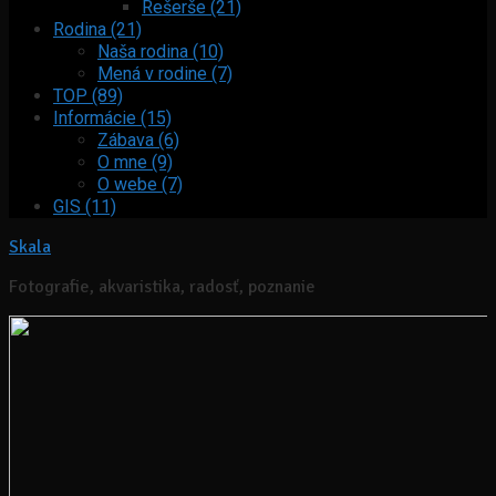
Rešerše (21)
Rodina (21)
Naša rodina (10)
Mená v rodine (7)
TOP (89)
Informácie (15)
Zábava (6)
O mne (9)
O webe (7)
GIS (11)
Skala
Fotografie, akvaristika, radosť, poznanie