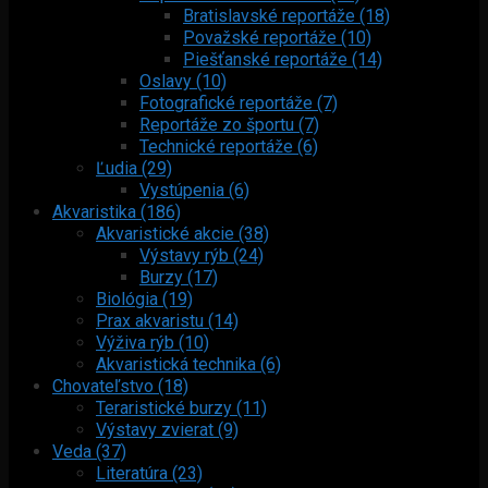
Bratislavské reportáže (18)
Považské reportáže (10)
Piešťanské reportáže (14)
Oslavy (10)
Fotografické reportáže (7)
Reportáže zo športu (7)
Technické reportáže (6)
Ľudia (29)
Vystúpenia (6)
Akvaristika (186)
Akvaristické akcie (38)
Výstavy rýb (24)
Burzy (17)
Biológia (19)
Prax akvaristu (14)
Výživa rýb (10)
Akvaristická technika (6)
Chovateľstvo (18)
Teraristické burzy (11)
Výstavy zvierat (9)
Veda (37)
Literatúra (23)