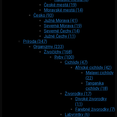
České mestá (19)
Moravské mestá (14)
Česko (93)
Južná Morava (41)
Severná Morava (19)
Severné Čechy (14)
Južné Čechy (11)
Príroda (347)
Organizmy (233)
Živočíchy (168)
Ryby (100)
Cichlidy (47)
Africké cichlidy (42)
Malawi cichlidy
(22)
Tanganika
cichlidy (18)
Živorodky (17)
Divoké živorodky
(11)
Farebné živorodky (7)
Labyrintky (6)