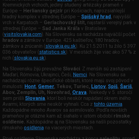
Kremnických vrchoch, jediný studený artézsky prameň v
Európe –
Herliansky gejzír
pri Košiciach, najrozsiahlejší
hradný komplex v strednej Európe –
Spišský hrad
,
najvyšší
vrch v Karpatoch –
Gerlachovský štít,
najstarší verejný park v
strednej Európe –
Sad Janka Kráľa
v Bratislave
(
visitslovakia.com
). Na Slovensku sa nachádza najväčší počet
hradov
a zámkov v Európe. 425 kaštieľov, 180 hradov,
zámkov a zrúcanín (
slovakia.eu.sk
). Ku 21.5.2011 tu žilo 5 397
036 obyvateľov (
statistics.sk
). V mestách žije viac ako 57 % z
nich (
slovakia.eu.sk
).
Na Slovensku žijú prevažne
Slováci
. Z menšín sú zastúpení
Maďarí, Rómovia, Ukrajinci, Češi,
Nemci
. Na Slovensku sa
nachádzajú rôzne špecifické oblasti, ktoré majú svoj pôvod v
minulosti:
Hont
,
Gemer
, Tekov, Turiec,
Liptov
,
Spiš
,
Šariš
,
Abov, Zemplín, Uh, Novohrad,
Orava
.
Niekedy v 5. storočí
sem prišli
Slovania
, ktorí boli neskôr napádaní okrem iného
Avarmi, ktorých sme neskôr vyhnali. Cca z
toh
to územia
.
Každopádne mnoho Avarov sa asimilovalo. Podľa novších
prameňov je otázne kam až siahalo v istom období
rímske
osídlenie.
Každopádne aj na Slovensku sa našli pozostatky
rímskeho
osídlenia
na viacerých miestach.
Prvé osídlenie Slovenska pochádza z konca
paleolitu
, spred