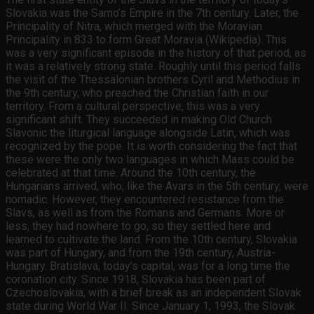
Slovakia was the Samo’s Empire in the 7th century. Later, the
Principality of Nitra, which merged with the Moravian
Principality in 833 to form Great Moravia (Wikipedia). This
was a very significant episode in the history of that period, as
it was a relatively strong state. Roughly until this period falls
the visit of the Thessalonian brothers Cyril and Methodius in
the 9th century, who preached the Christian faith in our
territory. From a cultural perspective, this was a very
significant shift. They succeeded in making Old Church
Slavonic the liturgical language alongside Latin, which was
recognized by the pope. It is worth considering the fact that
these were the only two languages in which Mass could be
celebrated at that time. Around the 10th century, the
Hungarians arrived, who, like the Avars in the 5th century, were
nomadic. However, they encountered resistance from the
Slavs, as well as from the Romans and Germans. More or
less, they had nowhere to go, so they settled here and
learned to cultivate the land. From the 10th century, Slovakia
was part of Hungary, and from the 19th century, Austria-
Hungary. Bratislava, today’s capital, was for a long time the
coronation city. Since 1918, Slovakia has been part of
Czechoslovakia, with a brief break as an independent Slovak
state during World War II. Since January 1, 1993, the Slovak