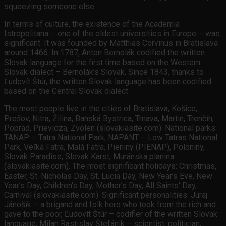
squeezing someone else.
In terms of culture, the existence of the Academia
Istropolitana – one of the oldest universities in Europe – was
significant. It was founded by Matthias Corvinus in Bratislava
around 1466. In 1787, Anton Bernolák codified the written
Slovak language for the first time based on the Western
Slovak dialect – Bernolák’s Slovak. Since 1843, thanks to
Ľudovít Štúr, the written Slovak language has been codified
based on the Central Slovak dialect.
The most people live in the cities of Bratislava, Košice,
Prešov, Nitra, Žilina, Banská Bystrica, Trnava, Martin, Trenčín,
Poprad, Prievidza, Zvolen (slovakiasite.com). National parks:
TANAP – Tatra National Park, NAPANT – Low Tatras National
Park, Veľká Fatra, Malá Fatra, Pieniny (PIENAP), Poloniny,
Slovak Paradise, Slovak Karst, Muránska planina
(slovakiasite.com). The most significant holidays: Christmas,
Easter, St. Nicholas Day, St. Lucia Day, New Year’s Eve, New
Year’s Day, Children’s Day, Mother’s Day, All Saints‘ Day,
Carnival (slovakiasite.com). Significant personalities: Juraj
Jánošík – a brigand and folk hero who took from the rich and
gave to the poor, Ľudovít Štúr – codifier of the written Slovak
language, Milan Rastislav Štefánik – scientist, politician,