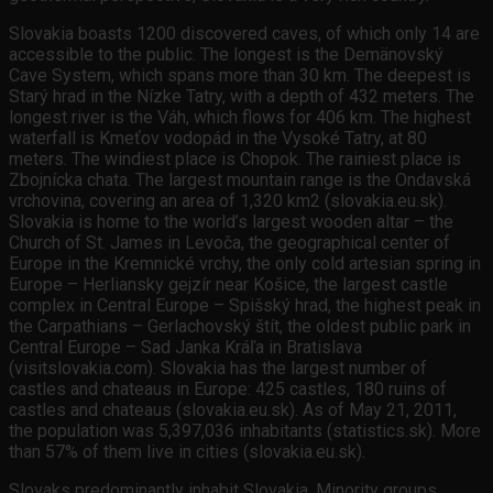
Slovakia boasts 1200 discovered caves, of which only 14 are
accessible to the public. The longest is the Demänovský
Cave System, which spans more than 30 km. The deepest is
Starý hrad in the Nízke Tatry, with a depth of 432 meters. The
longest river is the Váh, which flows for 406 km. The highest
waterfall is Kmeťov vodopád in the Vysoké Tatry, at 80
meters. The windiest place is Chopok. The rainiest place is
Zbojnícka chata. The largest mountain range is the Ondavská
vrchovina, covering an area of 1,320 km2 (slovakia.eu.sk).
Slovakia is home to the world’s largest wooden altar – the
Church of St. James in Levoča, the geographical center of
Europe in the Kremnické vrchy, the only cold artesian spring in
Europe – Herliansky gejzír near Košice, the largest castle
complex in Central Europe – Spišský hrad, the highest peak in
the Carpathians – Gerlachovský štít, the oldest public park in
Central Europe – Sad Janka Kráľa in Bratislava
(visitslovakia.com). Slovakia has the largest number of
castles and chateaus in Europe: 425 castles, 180 ruins of
castles and chateaus (slovakia.eu.sk). As of May 21, 2011,
the population was 5,397,036 inhabitants (statistics.sk). More
than 57% of them live in cities (slovakia.eu.sk).
Slovaks predominantly inhabit Slovakia. Minority groups