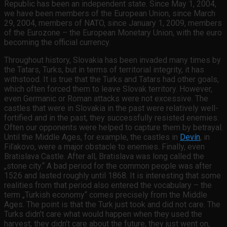
Republic has been an independent state. Since May 1, 2004,
we have been members of the European Union, since March
29, 2004, members of NATO, since January 1, 2009, members
of the Eurozone – the European Monetary Union, with the euro
becoming the official currency.
Throughout history, Slovakia has been invaded many times by
the Tatars, Turks, but in terms of territorial integrity, it has
withstood. It is true that the Turks and Tatars had other goals,
which often forced them to leave Slovak territory. However,
even Germanic or Roman attacks were not excessive. The
castles that were in Slovakia in the past were relatively well-
fortified and in the past, they successfully resisted enemies.
Often our opponents were helped to capture them by betrayal.
Until the Middle Ages, for example, the castles in
Devín
, in
Fiľakovo, were a major obstacle to enemies. Finally, even
Bratislava Castle. After all, Bratislava was long called the
„stone city.“ A bad period for the common people was after
1526 and lasted roughly until 1868. It is interesting that some
realities from that period also entered the vocabulary – the
term „Turkish economy“ comes precisely from the Middle
Ages. The point is that the Turk just took and did not care. The
Turks didn’t care what would happen when they used the
harvest; they didn’t care about the future, they just went on,