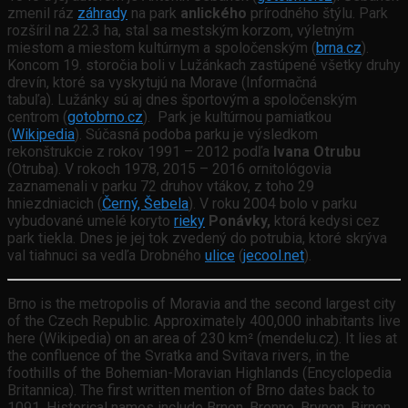
zmenil ráz
záhrady
na park
anlického
prírodného štýlu. Park
rozšíril na 22.3 ha, stal sa mestským korzom, výletným
miestom a miestom kultúrnym a spoločenským (
brna.cz
).
Koncom 19. storočia boli v Lužánkach zastúpené všetky druhy
drevín, ktoré sa vyskytujú na Morave (Informačná
tabuľa). Lužánky sú aj dnes športovým a spoločenským
centrom (
gotobrno.cz
). Park je kultúrnou pamiatkou
(
Wikipedia
). Súčasná podoba parku je výsledkom
rekonštrukcie z rokov 1991 – 2012 podľa
Ivana Otrubu
(Otruba). V rokoch 1978, 2015 – 2016 ornitológovia
zaznamenali v parku 72 druhov vtákov, z toho 29
hniezdniacich (
Černý, Šebela
). V roku 2004 bolo v parku
vybudované umelé koryto
rieky
Ponávky,
ktorá kedysi cez
park tiekla. Dnes je jej tok zvedený do potrubia, ktoré skrýva
val tiahnuci sa vedľa Drobného
ulice
(
jecool.net
).
Brno is the metropolis of Moravia and the second largest city
of the Czech Republic. Approximately 400,000 inhabitants live
here (Wikipedia) on an area of 230 km² (mendelu.cz). It lies at
the confluence of the Svratka and Svitava rivers, in the
foothills of the Bohemian-Moravian Highlands (Encyclopedia
Britannica). The first written mention of Brno dates back to
1091. Historical names include Brnen, Brenne, Brynen, Birnen.