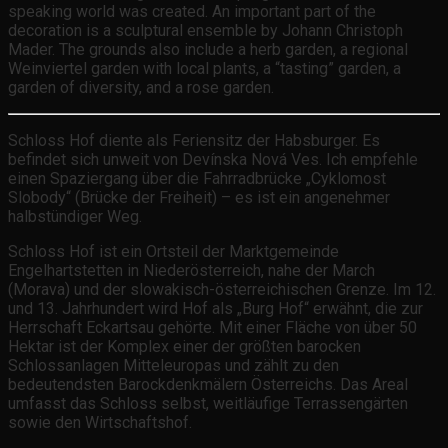
speaking world was created. An important part of the
decoration is a sculptural ensemble by Johann Christoph
Mader. The grounds also include a herb garden, a regional
Weinviertel garden with local plants, a “tasting” garden, a
garden of diversity, and a rose garden.
Schloss Hof diente als Feriensitz der Habsburger. Es
befindet sich unweit von Devínska Nová Ves. Ich empfehle
einen Spaziergang über die Fahrradbrücke „Cyklomost
Slobody“ (Brücke der Freiheit) – es ist ein angenehmer
halbstündiger Weg.
Schloss Hof ist ein Ortsteil der Marktgemeinde
Engelhartstetten in Niederösterreich, nahe der March
(Morava) und der slowakisch-österreichischen Grenze. Im 12.
und 13. Jahrhundert wird Hof als „Burg Hof“ erwähnt, die zur
Herrschaft Eckartsau gehörte. Mit einer Fläche von über 50
Hektar ist der Komplex einer der größten barocken
Schlossanlagen Mitteleuropas und zählt zu den
bedeutendsten Barockdenkmälern Österreichs. Das Areal
umfasst das Schloss selbst, weitläufige Terrassengärten
sowie den Wirtschaftshof.