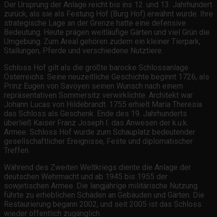
Der Ursprung der Anlage reicht bis ins 12. und 13. Jahrhundert
zurück, als sie als Festung Hof (Burg Hof) erwähnt wurde. Ihre
strategische Lage an der Grenze hatte eine defensive
Bedeutung. Heute prägen weitläufige Gärten und viel Grün die
Umgebung. Zum Areal gehören zudem ein kleiner Tierpark,
Stallungen, Pferde und verschiedene Nutztiere.
Schloss Hof gilt als die größte barocke Schlossanlage
Österreichs. Seine neuzeitliche Geschichte beginnt 1726, als
Prinz Eugen von Savoyen seinen Wunsch nach einem
repräsentativen Sommersitz verwirklichte. Architekt war
Johann Lucas von Hildebrandt. 1755 erhielt Maria Theresia
das Schloss als Geschenk. Ende des 19. Jahrhunderts
überließ Kaiser Franz Joseph I. das Anwesen der k.u.k.
Armee. Schloss Hof wurde zum Schauplatz bedeutender
gesellschaftlicher Ereignisse, Feste und diplomatischer
Treffen.
Während des Zweiten Weltkriegs diente die Anlage der
deutschen Wehrmacht und ab 1945 bis 1955 der
sowjetischen Armee. Die langjährige militärische Nutzung
führte zu erheblichen Schäden an Gebäuden und Gärten. Die
Restaurierung begann 2002, und seit 2005 ist das Schloss
wieder öffentlich zugänglich.