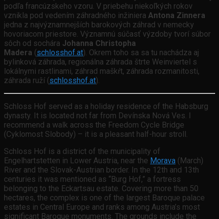
podľa francúzskeho vzoru. V priebehu niekoľkých rokov
vznikla pod vedením záhradného inžiniera
Antona Zinnera
jedna z najvýznamnejších barokových záhrad v nemecky
hovoriacom priestore. Významnú súčasť výzdoby tvorí súbor
sôch od sochára
Johanna Christopha
Madera
(
schlosshof.at
). Okrem toho sa sa tu nachádza aj
bylinková záhrada, regionálna záhrada štrte Weinviertel s
lokálnymi rastlinami, záhrad maškŕt, záhrada rozmanitosti,
záhrada ruží (
schlosshof.at
).
Schloss Hof served as a holiday residence of the Habsburg
dynasty. It is located not far from Devínska Nová Ves. I
recommend a walk across the Freedom Cycle Bridge
(Cyklomost Slobody) – it is a pleasant half-hour stroll.
Schloss Hof is a district of the municipality of
Engelhartstetten in Lower Austria, near the
Morava
(March)
River and the Slovak-Austrian border. In the 12th and 13th
centuries it was mentioned as “Burg Hof,” a fortress
belonging to the Eckartsau estate. Covering more than 50
hectares, the complex is one of the largest Baroque palace
estates in Central Europe and ranks among Austria’s most
significant Baroque monuments. The grounds include the