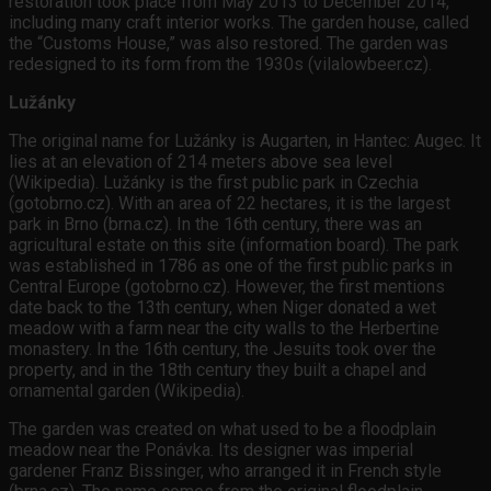
restoration took place from May 2013 to December 2014,
including many craft interior works. The garden house, called
the “Customs House,” was also restored. The garden was
redesigned to its form from the 1930s (vilalowbeer.cz).
Lužánky
The original name for Lužánky is Augarten, in Hantec: Augec. It
lies at an elevation of 214 meters above sea level
(Wikipedia). Lužánky is the first public park in Czechia
(gotobrno.cz). With an area of 22 hectares, it is the largest
park in Brno (brna.cz). In the 16th century, there was an
agricultural estate on this site (information board). The park
was established in 1786 as one of the first public parks in
Central Europe (gotobrno.cz). However, the first mentions
date back to the 13th century, when Niger donated a wet
meadow with a farm near the city walls to the Herbertine
monastery. In the 16th century, the Jesuits took over the
property, and in the 18th century they built a chapel and
ornamental garden (Wikipedia).
The garden was created on what used to be a floodplain
meadow near the Ponávka. Its designer was imperial
gardener Franz Bissinger, who arranged it in French style