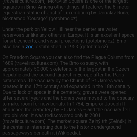
(travelinculture.com). Moravian Square is one of the largest
squares in Brno. Among other things, it features the 8-meter
equestrian statue of Jošt of Luxembourg by Jaroslav Róna,
nicknamed “Courage” (gotobrno.cz).
Under the park on Yellow Hill near the center are water
reservoirs unlike any others in Europe. It is an excellent space
for art, concerts, and visual projections (gotobrno.cz). Brno
also has a
zoo
, established in 1953 (gotobrno.cz).
On Freedom Square you can also find the Plague Column from
1689 (travelinculture.com). The Brno ossuary, with
approximately 50,000 skeletons, is the largest in the Czech
Republic and the second largest in Europe after the Paris
catacombs. The ossuary by the Church of St. James was
created in the 17th century and expanded in the 18th century.
Due to lack of space in the cemetery, graves were opened
after several years and the bones were moved to the ossuary
to make room for new burials. In 1784, Emperor Joseph II
abolished the cemetery by St. James – and the ossuary fell
into oblivion. It was rediscovered only in 2001
(travelinculture.com). The market square Zelný trh (Zelňák) in
the center is interesting due to the historic underground
passageways beneath it (Wikipedia).