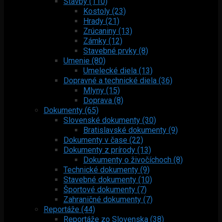
Stavby (110)
Kostoly (23)
Hrady (21)
Zrúcaniny (13)
Zámky (12)
Stavebné prvky (8)
Umenie (80)
Umelecké diela (13)
Dopravné a technické diela (36)
Mlyny (15)
Doprava (8)
Dokumenty (65)
Slovenské dokumenty (30)
Bratislavské dokumenty (9)
Dokumenty v čase (22)
Dokumenty z prírody (13)
Dokumenty o živočíchoch (8)
Technické dokumenty (9)
Stavebné dokumenty (10)
Športové dokumenty (7)
Zahraničné dokumenty (7)
Reportáže (44)
Reportáže zo Slovenska (38)