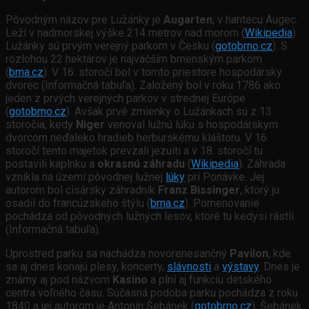
Pôvodným názov pre Lužánky je
Augarten
, v hantecu Augec.
Leží v nadmorskej výške 214 metrov nad morom (
Wikipedia
).
Lužánky sú prvým verejný parkom v Česku (
gotobrno.cz
). S
rozlohou 22 hektárov je najväčším brnenským parkom
(
brna.cz
). V 16. storočí bol v tomto priestore hospodársky
dvorec (Informačná tabuľa). Založený bol v roku 1786 ako
jeden z prvých verejných parkov v strednej Európe
(
gotobrno.cz
). Avšak prvé zmienky o Lužánkach sú z 13.
storočia, kedy
Niger
venoval lužnú lúku s hospodárskym
dvorcom neďaleko hradieb herburskému kláštoru. V 16.
storočí tento majetok prevzali jezuiti a v 18. storočí tu
postavili kaplnku a
okrasnú záhradu
(
Wikipedia
). Záhrada
vznikla na území pôvodnej lužnej
lúky
pri Ponávke. Jej
autorom bol cisársky záhradník
Franz Bissinger
, ktorý ju
osadil do francúzskeho štýlu (
brna.cz
). Pomenovanie
pochádza od pôvodných lužných lesov, ktoré tu kedysi rástli
(Informačná tabuľa).
Uprostred parku sa nachádza novorenesančný
Pavilon
, kde
sa aj dnes konajú plesy, koncerty,
slávnosti
a
výstavy
. Dnes je
známy aj pod názvom
Kasino
a plní aj funkciu detského
centra voľného času. Súčasná podoba parku pochádza z roku
1840 a jej autorom je Antonín Šebánek (
gotobrno.cz
). Šebánek