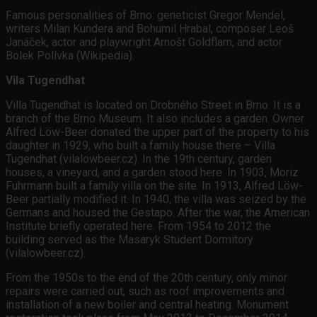
Famous personalities of Brno: geneticist Gregor Mendel,
writers Milan Kundera and Bohumil Hrabal, composer Leoš
Janáček, actor and playwright Arnošt Goldflam, and actor
Bolek Polívka (Wikipedia).
Vila Tugendhat
Villa Tugendhat is located on Drobného Street in Brno. It is a
branch of the Brno Museum. It also includes a garden. Owner
Alfred Löw-Beer donated the upper part of the property to his
daughter in 1929, who built a family house there – Villa
Tugendhat (vilalowbeer.cz). In the 19th century, garden
houses, a vineyard, and a garden stood here. In 1903, Moriz
Fuhrmann built a family villa on the site. In 1913, Alfred Löw-
Beer partially modified it. In 1940, the villa was seized by the
Germans and housed the Gestapo. After the war, the American
Institute briefly operated here. From 1954 to 2012 the
building served as the Masaryk Student Dormitory
(vilalowbeer.cz).
From the 1950s to the end of the 20th century, only minor
repairs were carried out, such as roof improvements and
installation of a new boiler and central heating. Monument