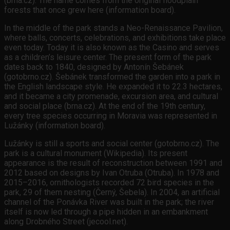
(brna.cz). The name comes from the original floodplain
forests that once grew here (information board).
In the middle of the park stands a Neo-Renaissance Pavilion,
where balls, concerts, celebrations, and exhibitions take place
even today. Today it is also known as the Casino and serves
as a children’s leisure center. The present form of the park
dates back to 1840, designed by Antonín Šebánek
(gotobrno.cz). Šebánek transformed the garden into a park in
the English landscape style. He expanded it to 22.3 hectares,
and it became a city promenade, excursion area, and cultural
and social place (brna.cz). At the end of the 19th century,
every tree species occurring in Moravia was represented in
Lužánky (information board).
Lužánky is still a sports and social center (gotobrno.cz). The
park is a cultural monument (Wikipedia). Its present
appearance is the result of reconstruction between 1991 and
2012 based on designs by Ivan Otruba (Otruba). In 1978 and
2015–2016, ornithologists recorded 72 bird species in the
park, 29 of them nesting (Černý, Šebela). In 2004, an artificial
channel of the Ponávka River was built in the park; the river
itself is now led through a pipe hidden in an embankment
along Drobného Street (jecool.net).