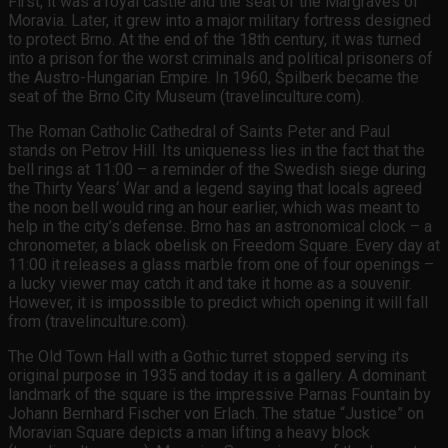
First, it was a royal castle and the seat of the Margraves of
Moravia. Later, it grew into a major military fortress designed
to protect Brno. At the end of the 18th century, it was turned
into a prison for the worst criminals and political prisoners of
the Austro-Hungarian Empire. In 1960, Špilberk became the
seat of the Brno City Museum (travelinculture.com).
The Roman Catholic Cathedral of Saints Peter and Paul
stands on Petrov Hill. Its uniqueness lies in the fact that the
bell rings at 11:00 – a reminder of the Swedish siege during
the Thirty Years‘ War and a legend saying that locals agreed
the noon bell would ring an hour earlier, which was meant to
help in the city’s defense. Brno has an astronomical clock – a
chronometer, a black obelisk on Freedom Square. Every day at
11:00 it releases a glass marble from one of four openings –
a lucky viewer may catch it and take it home as a souvenir.
However, it is impossible to predict which opening it will fall
from (travelinculture.com).
The Old Town Hall with a Gothic turret stopped serving its
original purpose in 1935 and today it is a gallery. A dominant
landmark of the square is the impressive Parnas Fountain by
Johann Bernhard Fischer von Erlach. The statue “Justice” on
Moravian Square depicts a man lifting a heavy block