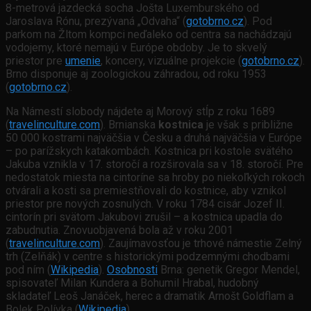
8-metrová jazdecká socha Jošta Luxemburského od
Jaroslava Rónu, prezývaná „Odvaha“ (
gotobrno.cz
). Pod
parkom na Žltom kompci neďaleko od centra sa nachádzajú
vodojemy, ktoré nemajú v Európe obdoby. Je to skvelý
priestor pre
umenie
, koncery, vizuálne projekcie (
gotobrno.cz
).
Brno disponuje aj zoologickou záhradou, od roku 1953
(
gotobrno.cz
).
Na Námestí slobody nájdete aj Morový stĺp z roku 1689
(
travelinculture.com
). Brnianska
kostnica
je však s približne
50 000 kostrami najväčšia v Česku a druhá najväčšia v Európe
– po parížskych katakombách. Kostnica pri kostole svätého
Jakuba vznikla v 17. storočí a rozširovala sa v 18. storočí. Pre
nedostatok miesta na cintoríne sa hroby po niekoľkých rokoch
otvárali a kosti sa premiestňovali do kostnice, aby vznikol
priestor pre nových zosnulých. V roku 1784 cisár Jozef II.
cintorín pri svätom Jakubovi zrušil – a kostnica upadla do
zabudnutia. Znovuobjavená bola až v roku 2001
(
travelinculture.com
). Zaujímavosťou je trhové námestie Zelný
trh (Zelňák) v centre s historickými podzemnými chodbami
pod ním (
Wikipedia
).
Osobnosti
Brna: genetik Gregor Mendel,
spisovateľ Milan Kundera a Bohumil Hrabal, hudobný
skladateľ Leoš Janáček, herec a dramatik Arnošt Goldflam a
Bolek Polívka (
Wikipedia
).