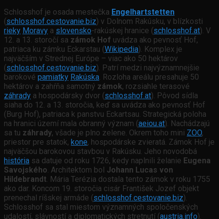
Schlosshof je osada mestečka
Engelhartstetten
(
schlosshof.cestovanie.biz
) v Dolnom Rakúsku, v blízkosti
rieky
Moravy
a
slovensko
-rakúskej hranice (
schlosshof.at
). V
12. a 13. storočí sa
zámok Hof
uvádza ako pevnosť Hof,
patriaca ku zámku Eckarstau (
Wikipedia
). Komplex je
najväčším v Strednej Európe – viac ako 50 hektárov
(
schlosshof.cestovanie.biz
). Patrí medzi najvýznamnejšie
barokové
pamiatky
Rakúska
. Rozloha areálu presahuje 50
hektárov a zahŕňa samotný
zámok
, rozsiahle terasové
záhrady
a hospodársky dvor (
schlosshof.at
). Pôvod sídla
siaha do 12. a 13. storočia, keď sa uvádza ako pevnosť Hof
(Burg Hof), patriaca k panstvu Eckartsau. Strategická poloha
na hranici území mala obranný význam (
aeiou.at
). Nachádzajú
sa tu
záhrady
, všade je plno zelene. Okrem toho mini
ZOO
,
priestor pre statok,
kone
, hospodárske zvieratá. Zámok Hof je
najväčšou barokovou stavbou v Rakúsku. Jeho novodobá
história
sa datuje od roku 1726, kedy naplnili želanie
Eugena
Savojského
. Architektom bol
Johann Lucas von
Hildebrandt
. Mária Terézia dostala tento zámok v roku 1755
ako dar. Koncom 19. storočia cisár František Jozef objekt
prenechal ríšskej armáde (
schlosshof.cestovanie.biz
).
Schlosshof sa stal miestom významných spoločenských
udalostí, slávností a diplomatických stretnutí (
austria.info
).