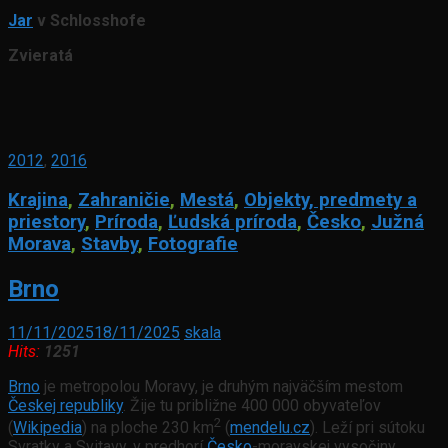
Jar
v Schlosshofe
Zvieratá
2012
,
2016
Krajina
,
Zahraničie
,
Mestá
,
Objekty, predmety a
priestory
,
Príroda
,
Ľudská príroda
,
Česko
,
Južná
Morava
,
Stavby
,
Fotografie
Brno
11/11/2025
18/11/2025
skala
Hits:
1251
Brno
je metropolou Moravy, je druhým najväčším mestom
Českej republiky
. Žije tu približne 400 000 obyvateľov
2
(
Wikipedia
) na ploche 230 km
(
mendelu.cz
). Leží pri sútoku
Svratky a Svitavy, v predhorí
Česko
-moravskej vysočiny