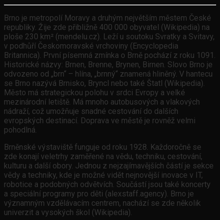
Brno je metropolí Moravy a druhým největším městem České
republiky. Žije zde přibližně 400 000 obyvatel (Wikipedia) na
ploše 230 km² (mendelu.cz). Leží u soutoku Svratky a Svitavy,
v podhůří Českomoravské vrchoviny (Encyclopedia
Britannica). První písemná zmínka o Brně pochází z roku 1091.
Historické názvy: Brnen, Brenne, Brynen, Birnen. Slovo Brno je
odvozeno od „brn“ – hlína, „brnný“ znamená hliněný. V hantecu
se Brno nazývá Brnisko, Bryncl nebo také Štatl (Wikipedia).
Město má strategickou polohu v srdci Evropy a velké
mezinárodní letiště. Má mnoho autobusových a vlakových
nádraží, což umožňuje snadné cestování do dalších
evropských destinací. Doprava ve městě je rovněž velmi
pohodlná.
Brněnské výstaviště funguje od roku 1928. Každoročně se
zde konají veletrhy zaměřené na vědu, techniku, cestování,
kulturu a další obory. Jednou z nejzajímavějších částí je sekce
vědy a techniky, kde je možné vidět nejnovější inovace v IT,
robotice a podobných odvětvích. Součástí jsou také koncerty
a speciální programy pro děti (alexstaff.agency). Brno je
významným vzdělávacím centrem, nachází se zde několik
univerzit a vysokých škol (Wikipedia).