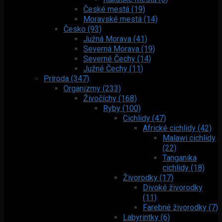
České mestá (19)
Moravské mestá (14)
Česko (93)
Južná Morava (41)
Severná Morava (19)
Severné Čechy (14)
Južné Čechy (11)
Príroda (347)
Organizmy (233)
Živočíchy (168)
Ryby (100)
Cichlidy (47)
Africké cichlidy (42)
Malawi cichlidy
(22)
Tanganika
cichlidy (18)
Živorodky (17)
Divoké živorodky
(11)
Farebné živorodky (7)
Labyrintky (6)