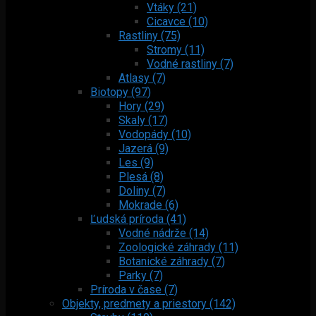
Vtáky (21)
Cicavce (10)
Rastliny (75)
Stromy (11)
Vodné rastliny (7)
Atlasy (7)
Biotopy (97)
Hory (29)
Skaly (17)
Vodopády (10)
Jazerá (9)
Les (9)
Plesá (8)
Doliny (7)
Mokrade (6)
Ľudská príroda (41)
Vodné nádrže (14)
Zoologické záhrady (11)
Botanické záhrady (7)
Parky (7)
Príroda v čase (7)
Objekty, predmety a priestory (142)