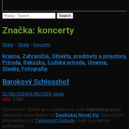
Search
for:
Značka:
koncerty
Skala
>
Skala
>
koncerty
Krajina
,
Zahraničie
,
Objekty, predmety a priestory
,
Príroda
,
Rakúsko
,
Ľudská príroda
,
Umenie
,
Stavby
,
Fotografie
Barokový Schlosshof
02/06/2026
04/06/2026
skala
Hits:
2769
Schlosshof slúžilo ako prázdninové sídlo
Habsburgovcov
.
Nachádza sa neďaleko od
Devínskej Novej Vsi
. Odporúčam
prechádzku cez
Cyklomost Slobody
, bude to príjemná
polhodinka.