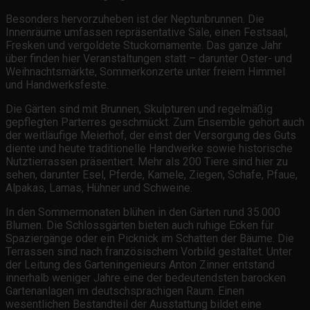
Besonders hervorzuheben ist der Neptunbrunnen. Die
Innenräume umfassen repräsentative Säle, einen Festsaal,
Fresken und vergoldete Stuckornamente. Das ganze Jahr
über finden hier Veranstaltungen statt – darunter Oster- und
Weihnachtsmärkte, Sommerkonzerte unter freiem Himmel
und Handwerksfeste.
Die Gärten sind mit Brunnen, Skulpturen und regelmäßig
gepflegten Parterres geschmückt. Zum Ensemble gehört auch
der weitläufige Meierhof, der einst der Versorgung des Guts
diente und heute traditionelle Handwerke sowie historische
Nutztierrassen präsentiert. Mehr als 200 Tiere sind hier zu
sehen, darunter Esel, Pferde, Kamele, Ziegen, Schafe, Pfaue,
Alpakas, Lamas, Hühner und Schweine.
In den Sommermonaten blühen in den Gärten rund 35.000
Blumen. Die Schlossgärten bieten auch ruhige Ecken für
Spaziergänge oder ein Picknick im Schatten der Bäume. Die
Terrassen sind nach französischem Vorbild gestaltet. Unter
der Leitung des Garteningenieurs Anton Zinner entstand
innerhalb weniger Jahre eine der bedeutendsten barocken
Gartenanlagen im deutschsprachigen Raum. Einen
wesentlichen Bestandteil der Ausstattung bildet eine