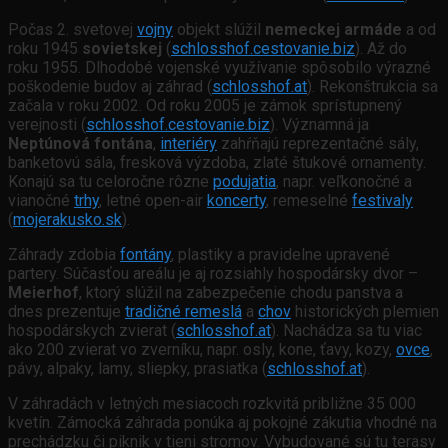
Počas 2. svetovej
vojny
objekt slúžil
nemeckej armáde
a od
roku 1945
sovietskej
(
schlosshof.cestovanie.biz
). Až do
roku 1955. Dlhodobé vojenské využívanie spôsobilo výrazné
poškodenie budov aj záhrad (
schlosshof.at
). Rekonštrukcia sa
začala v roku 2002. Od roku 2005 je zámok sprístupnený
verejnosti (
schlosshof.cestovanie.biz
). Významná ja
Neptúnová fontána
,
interiéry
zahŕňajú reprezentačné sály,
banketovú sála, fresková výzdoba, zlaté štukové ornamenty.
Konajú sa tu celoročne rôzne
podujatia
, napr. veľkonočné a
vianočné
trhy
, letné open-air
koncerty
, remeselné
festivaly
(
mojerakusko.sk
).
Záhrady zdobia
fontány
, plastiky a pravidelne upravené
partery. Súčasťou areálu je aj rozsiahly hospodársky dvor –
Meierhof
, ktorý slúžil na zabezpečenie chodu panstva a
dnes prezentuje
tradičné remeslá
a
chov
historických plemien
hospodárskych zvierat (
schlosshof.at
). Nachádza sa tu viac
ako 200 zvierat vo zverníku, napr. osly, kone, ťavy, kozy,
ovce
,
pávy, alpaky, lamy, sliepky, prasiatka (
schlosshof.at
).
V záhradách v letných mesiacoch rozkvitá približne 35 000
kvetín. Zámocká záhrada ponúka aj pokojné zákutia vhodné na
prechádzku či piknik v tieni stromov. Vybudované sú tu terasy