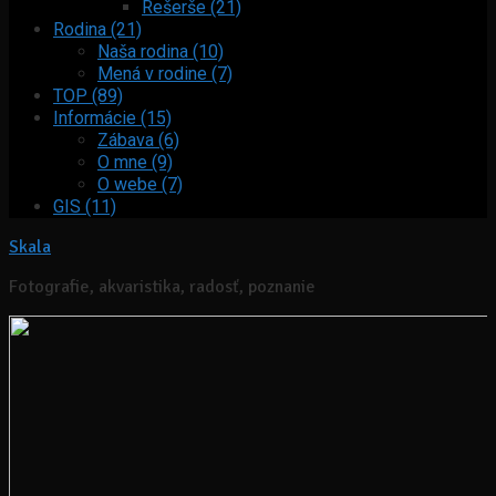
Rešerše (21)
Rodina (21)
Naša rodina (10)
Mená v rodine (7)
TOP (89)
Informácie (15)
Zábava (6)
O mne (9)
O webe (7)
GIS (11)
Skala
Fotografie, akvaristika, radosť, poznanie