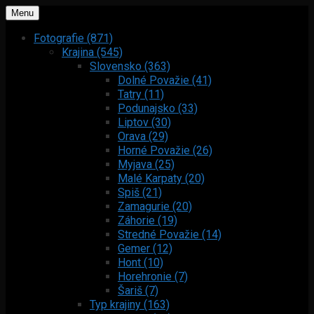
Menu
Fotografie (871)
Krajina (545)
Slovensko (363)
Dolné Považie (41)
Tatry (11)
Podunajsko (33)
Liptov (30)
Orava (29)
Horné Považie (26)
Myjava (25)
Malé Karpaty (20)
Spiš (21)
Zamagurie (20)
Záhorie (19)
Stredné Považie (14)
Gemer (12)
Hont (10)
Horehronie (7)
Šariš (7)
Typ krajiny (163)