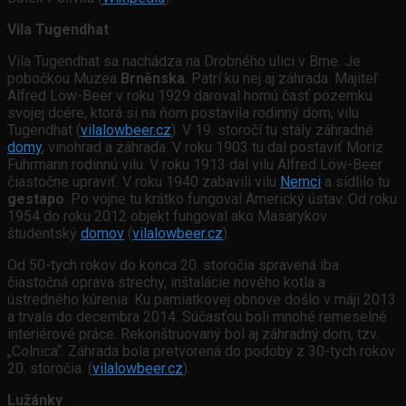
Vila Tugendhat
Vila Tugendhat sa nachádza na Drobného ulici v Brne. Je
pobočkou Muzea
Brněnska
. Patrí ku nej aj záhrada. Majiteľ
Alfred Löw-Beer v roku 1929 daroval hornú časť pozemku
svojej dcére, ktorá si na ňom postavila rodinný dom, vilu
Tugendhat (
vilalowbeer.cz
). V 19. storočí tu stály záhradné
domy
, vinohrad a záhrada. V roku 1903 tu dal postaviť Moriz
Fuhrmann rodinnú vilu. V roku 1913 dal vilu Alfred Löw-Beer
čiastočne upraviť. V roku 1940 zabavili vilu
Nemci
a sídlilo tu
gestapo
. Po vojne tu krátko fungoval Americký ústav. Od roku
1954 do roku 2012 objekt fungoval ako Masarykov
študentský
domov
(
vilalowbeer.cz
).
Od 50-tych rokov do konca 20. storočia spravená iba
čiastočná oprava strechy, inštalácie nového kotla a
ústredného kúrenia. Ku pamiatkovej obnove došlo v máji 2013
a trvala do decembra 2014. Súčasťou boli mnohé remeselné
interiérové práce. Rekonštruovaný bol aj záhradný dom, tzv.
„Colnica“. Záhrada bola pretvorená do podoby z 30-tych rokov
20. storočia. (
vilalowbeer.cz
).
Lužánky