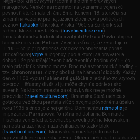
Najprv bol kráľovským hradom a sídlom moravských
markgrófov. Neskôr sa rozrástol na významnú vojenskú
pevnosť, ktorá mala chrániť Brno. Koncom 18. storočia sa
zmenil na väzenie pre najťažších zločincov a politických
väzňov
Rakúsko
-Uhorska. V roku 1960 sa Špilberk stal
sídlom Múzea mesta Brna (
travelinculture.com
).
Rímskokatolícka
katedrála svätých Petra a Pavla
stojí na
brnianskom vrchu
Petrov
. Zvláštnosťou je, že zvon bije o
11:00 – čo je pripomienka švédskeho obliehania počas
Tridsaťročnej
vojny
a legendy, podľa ktorej sa obyvatelia
dohodli, že poludňajší zvon bude zvoniť o hodinu skôr – čo
malo prispieť k obrane mesta. Brno má astronomické hodiny –
tzv.
chronometer
, čierny obelisk na Námestí slobody. Každý
deň o 11:00 vypustí
sklenenú guľôčku
z jedného zo štyroch
otvorov – šťastný divák si ju môže chytiť a odniesť ako
suvenír. Na ktorom mieste sa objaví, však nie je možné
predvídať (
travelinculture.com
). Brnianska Stará radnica s
gotickou vežičkou prestala slúžiť svojmu pôvodnému účelu v
roku 1935 a dnes je z nej galéria. Dominantou
námestia
je
impozantná
Parnasova fontána
od Johanna Bernharda
Fischera von Erlacha. Socha „Spravedlnost“ na Moravskom
námestí znázorňuje muža dvíhajúceho ťažký blok
(
travelinculture.com
). Moravské námestie patrí medzi
najrozsiahlejšie námestia v Brne. Okrem iného sa tu nachádza