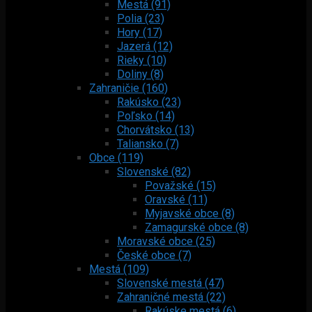
Mestá (91)
Polia (23)
Hory (17)
Jazerá (12)
Rieky (10)
Doliny (8)
Zahraničie (160)
Rakúsko (23)
Poľsko (14)
Chorvátsko (13)
Taliansko (7)
Obce (119)
Slovenské (82)
Považské (15)
Oravské (11)
Myjavské obce (8)
Zamagurské obce (8)
Moravské obce (25)
České obce (7)
Mestá (109)
Slovenské mestá (47)
Zahraničné mestá (22)
Rakúske mestá (6)