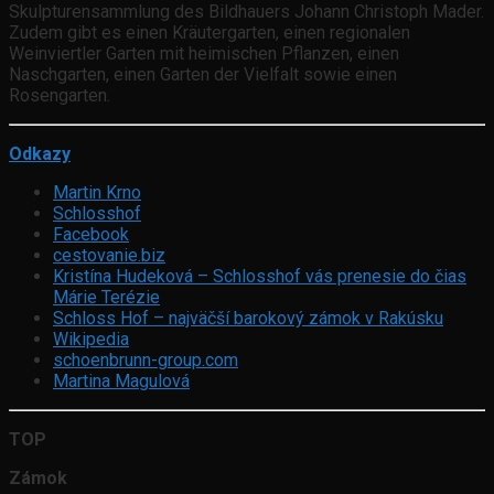
Skulpturensammlung des Bildhauers Johann Christoph Mader.
Zudem gibt es einen Kräutergarten, einen regionalen
Weinviertler Garten mit heimischen Pflanzen, einen
Naschgarten, einen Garten der Vielfalt sowie einen
Rosengarten.
Odkazy
Martin Krno
Schlosshof
Facebook
cestovanie.biz
Kristína Hudeková – Schlosshof vás prenesie do čias
Márie Terézie
Schloss Hof – najväčší barokový zámok v Rakúsku
Wikipedia
schoenbrunn-group.com
Martina Magulová
TOP
Zámok