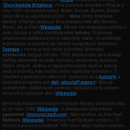
(
Encyclopedia Britannica
). Prvá písomná zmienka o Brne je z
roku 1091. Historické názvy: Brnen, Brenne, Brynen, Birnen.
Slovo Brno je odvodené od brn –
hlina
, brnný znamená
hlinený. V hantec jazyku je Brno pomenované ako Brnisko,
Bryncl, ale aj Štatl (
Wikipedia
). Mesto má strategickú polohu v
srdci Európy a veľké medzinárodné
letisko
. Disponuje
množstvom autobusových a vlakových staníc, čo umožňuje
jednoduché cestovanie do ďalších európskych destinácií.
Doprava
v meste je tiež veľmi pohodlná. Brnenské
výstavisko
funguje od roku 1928. Každoročne sa tu konajú
veľtrhy zamerané na vedu, techniku, cestovanie, kultúru a
ďalšie oblasti. Jednou z najzaujímavejších častí je sekcia
vedy a techniky, kde možno vidieť najnovšie inovácie v IT,
robotike a podobných odboroch. Súčasťou sú aj
koncerty
a
špeciálne programy pre
deti
(
alexstaff.agency
). Brno je
významným vzdelávacím centrom, nachádza sa tu viacero
univerzít a vysokých škôl (
Wikipedia
).
Brno bolo historicky hlavným mestom Moravy od stredoveku
až do roku 1948 (
Wikipedia
). V stredoveku bolo mesto
opevnené
(
discoverczech.com
). Nad mestom sa čnie hrad
Špilberk
(
Wikipedia
). Brniansky hrad Špilberk vznikol v 13.
storočí a počas posledných 700 rokov slúžil rôznym účelom.