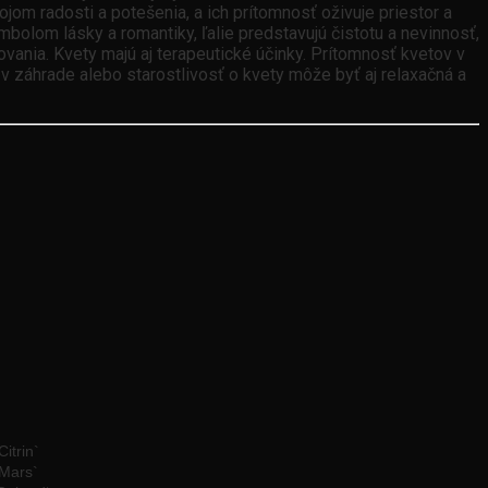
rojom radosti a potešenia, a ich prítomnosť oživuje priestor a
lom lásky a romantiky, ľalie predstavujú čistotu a nevinnosť,
ovania. Kvety majú aj terapeutické účinky. Prítomnosť kvetov v
 v záhrade alebo starostlivosť o kvety môže byť aj relaxačná a
Citrin`
`Mars`