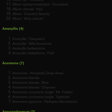
Allium sphaerocephalon `Drumstick`
Allium vineale `Hair`
Allium `Graceful Beauty`
Allium `Moly luteum`
Amaryllis (4)
Amaryllis `Cleopatra`
Amaryllis `Wild Amazone`
Amaryllis belladonna
Amaryllis belladonna `Pink`
Anemone (7)
Anemone `Annabela Deep Rose`
Anemone blanda
Anemone blanda `Blue`
Anemone blanda `Charmer`
Anemone coronaria single `Mr. Fokker`
Anemone coronaria single `Sylphide`
Anemone japonica `Hadspen Abundance`
Argyranthemum (3)