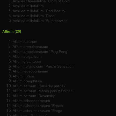
Achillea filipendulina `Cloth of Gold`
Achillea millefolium
Achillea millefolium `Red Beauty`
Achillea millefolium `Rose`
Achillea millefolium `Summerwine`
Allium (20)
Allium altaicum
Allium ampeloprasum
Allium ampeloprasum `Ping Pong`
Allium bulgaricum
Allium giganteum
Allium hollandicum `Purple Sensation`
Allium ledebourianum
Allium nutans
Allium oreophilum
Allium sativum `Hanácky paličák`
Allium sativum `Manín jarní z Dolněčí`
Allium sativum `Rovenský`
Allium schoenoprasum
Allium schoenoprasum `Erecta
Allium schoenoprasum `Praga
Allium sp. `Gladiator`