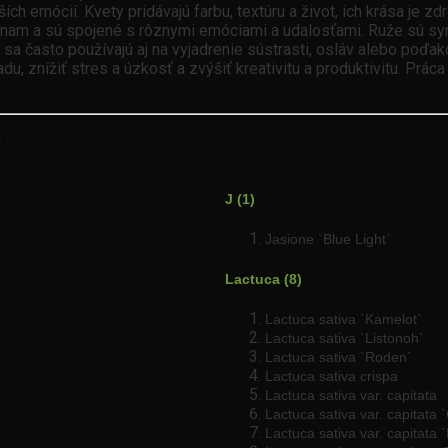
ích emócií. Kvety pridávajú farbu, textúru a život, ich krása je zd
am a sú spojené s rôznymi emóciami a udalosťami. Ruže sú symbo
sa často používajú aj na vyjadrenie sústrasti, osláv alebo poďak
 znížiť stres a úzkosť a zvýšiť kreativitu a produktivitu. Práca
)
J (1)
Jasione `Blue Light`
Lactuca (8)
Lactuca sativa `Kamelot`
Lactuca sativa `Listonoh`
Lactuca sativa `Roden`
Lactuca sativa crispa
Lactuca sativa var. capitata
Lactuca sativa var. capitata `
Lactuca sativa var. capitata 