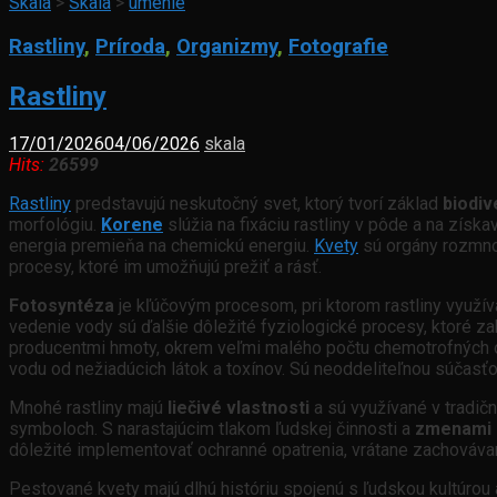
Skala
>
Skala
>
umenie
Rastliny
,
Príroda
,
Organizmy
,
Fotografie
Rastliny
17/01/2026
04/06/2026
skala
Hits:
26599
Rastliny
predstavujú neskutočný svet, ktorý tvorí základ
biodiv
morfológiu.
Korene
slúžia na fixáciu rastliny v pôde a na získa
energia premieňa na chemickú energiu.
Kvety
sú orgány rozmnož
procesy, ktoré im umožňujú prežiť a rásť.
Fotosyntéza
je kľúčovým procesom, pri ktorom rastliny využíva
vedenie vody sú ďalšie dôležité fyziologické procesy, ktoré z
producentmi hmoty, okrem veľmi malého počtu chemotrofných or
vodu od nežiadúcich látok a toxínov. Sú neoddeliteľnou súčasťou 
Mnohé rastliny majú
liečivé vlastnosti
a sú využívané v tradičn
symboloch. S narastajúcim tlakom ľudskej činnosti a
zmenami 
dôležité implementovať ochranné opatrenia, vrátane zachováva
Pestované kvety majú dlhú históriu spojenú s ľudskou kultúrou