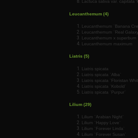
Lactuca sativa var. capitata 
Leucanthemum (4)
Leucanthemum `Banana Cr
Leucanthemum `Real Galaxy
Leucanthemum x superbum
Leucanthemum maximum
Liatris (5)
Liatris spicata
Liatris spicata `Alba`
Liatris spicata `Floristan Whi
Liatris spicata `Kobold`
Liatris spicata `Purpur`
Lilium (29)
Lilium `Arabian Night`
Lilium `Happy Love`
Lilium `Forever Linda`
Lilium `Forever Susan`