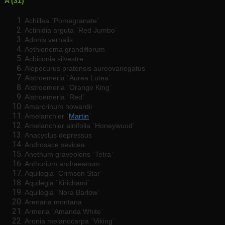
A (31)
Achillea `Pomegranate`
Actinidia arguta `Red Jumbo`
Adonis vernalis
Aethionema grandiflorum
Achiconia silvestre
Alopecurus pratensis aureovariegatus
Alstroemeria `Aurea Lutea`
Alstroemeria `Orange King`
Alstroemeria `Red`
Amarcrinum howardii
Amelanchier `
Martin
`
Amelanchier alnifolia `Honeywood`
Anacyclus depressus
Androsace sevicea
Anethum graveolens `Tetra`
Anthurium andraeanum
Aquilegia `Crimson Star`
Aquilegia `Kirichami`
Aquilegia `Nora Barlow`
Arenaria montana
Armeria `Amanda White`
Aronia melanocarpa `Viking`