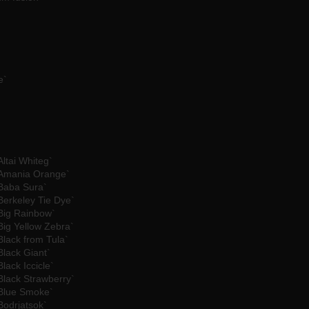
e`
ltai Whiteg`
`Amania Orange`
`Baba Sura`
Berkeley Tie Dye`
Big Rainbow`
Big Yellow Zebra`
Black from Tula`
Black Giant`
lack Iccicle`
Black Strawberry`
`Blue Smoke`
Bodrjatsok`