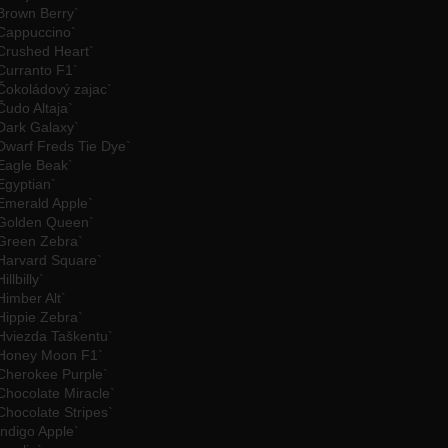
Brown Berry`
`Cappuccino`
Crushed Heart`
Curranto F1`
Čokoládový zajac`
Čudo Altaja`
Dark Galaxy`
Dwarf Freds Tie Dye`
Eagle Beak`
Egyptian`
Emerald Apple`
`Golden Queen`
`Green Zebra`
`Harvard Square`
llbilly`
Himber Alt`
Hippie Zebra`
Hviezda Taškentu`
`Honey Moon F1`
Cherokee Purple`
Chocolate Miracle`
Chocolate Stripes`
Indigo Apple`