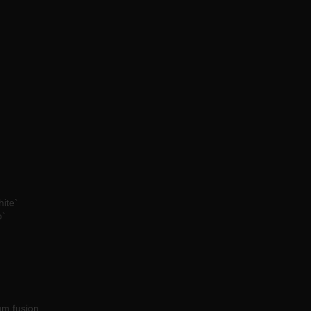
hite`
o`
um fusion