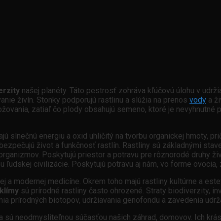
erzity
našej planéty. Táto pestrosť zohráva kľúčovú úlohu v udrži
vanie živín. Stonky podporujú rastlinu a slúžia na prenos
vody
a ži
ovania, zatiaľ čo plody obsahujú semeno, ktoré je nevyhnutné p
jú slnečnú energiu a oxid uhličitý na tvorbu organickej hmoty, pr
abezpečujú život a funkčnosť rastlín. Rastliny sú základnými st
ganizmov. Poskytujú priestor a potravu pre rôznorodé druhy živ
ľudskej civilizácie. Poskytujú potravu aj nám, vo forme ovocia, ze
ej a modernej medicíne. Okrem toho majú rastliny kultúrne a este
klímy
sú prírodné rastliny často ohrozené. Straty biodiverzity, i
nia prírodných biotopov, udržiavania genofondu a zavedenia udr
 a sú neodmysliteľnou súčasťou našich záhrad, domovov. Ich krás