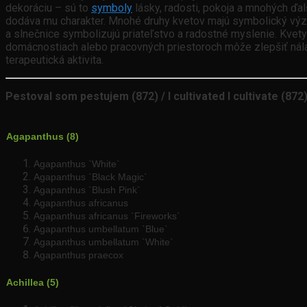
dekoráciu – sú to
symboly
lásky, radosti, pokoja a mnohých ďalš
dodáva mu charakter. Mnohé druhy kvetov majú symbolický význ
a slnečnice symbolizujú priateľstvo a radostné myslenie. Kvety 
domácnostiach alebo pracovných priestoroch môže zlepšiť náladu,
terapeutická aktivita.
Pestoval som pestujem (872) / I cultivated I cultivate (872
Agapanthus (8)
Agapanthus `White`
Agapanthus `Black Magic`
Agapanthus `Blush Pink`
Agapanthus africanus
Agapanthus africanus `Fireworks`
Agapanthus umbellatum `Blue`
Agapanthus umbellatum `White`
Agapanthus praecox
Achillea (5)