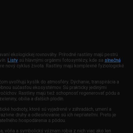
avaní ekologickej rovnováhy. Prírodné rastliny majú pestrú
vín.
Listy
sú hlavnými orgánmi fotosyntézy, kde sa
slnečná
re nový cyklus života. Rastliny majú komplexné fyziologické
ičom uvoľňujú kyslík do atmosféry. Dýchanie, transpirácia a
avebnou súčasťou ekosystémov. Sú prakticky jedinými
očíchov. Rastliny majú tiež schopnosť regenerovať pôdu a
leniny, obilia a ďalších plodín.
tické hodnoty, ktoré sú vyjadrené v záhradách, umení a
nvazívne druhy a odlesňovanie sú ich nepriateľmi. Preto je
žateľného hospodárenia s pôdou.
a, vôňa a symbolický význam robia z nich viac ako len