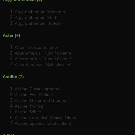
Argyranthemum `Magenta`
Argyranthemum `Red`
Argyranthemum `Toffee`
Aster (4)
Aster `Weisse Schöne`
Aster amellus `Rudolf Goethe`
Aster amellus `Rudolf Goethe`
Aster dumosus `Scheekissen`
Astilbe (7)
Astilbe ‚Close Harmony‘
Astilbe ‚Else Schluck‘
Astilbe `Glitter and Glamour`
Astilbe `Pumila`
Astilbe `White`
Astilbe x arendsii `Weisse Gloria`
Astilbe japonica `Deutschland`