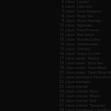
Lilium `Landini`
Lilium `Little Kiss`
Lilium `Lotus Elegance`
Lilium `Magic Star`
Lilium `Mount Aspiring`
Lilium `Nightrider`
Lilium `Pearl Frances`
Lilium `Red Velvet`
Lilium `Roselily Celina`
Lilium `Sheherezade`
Lilium `Virtuoso`
Lilium `Yellow Cocotte`
Lilium asiatic `Mapira`
Lilium asiatic `Must See`
Lilium asiatic `Zwart Black`
Lilium asiatic `Zwart Black W
Lilium lancifolium`Flore Plen
Lilium martagon
Lilium oriental
Lilium oriental `Dizzy`
Lilium oriental `Milano`
Lilium oriental `Red`
Lilium oriental `Stargazer`
Lilium pardalinum x longiflor