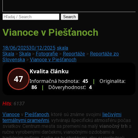
Search
for:
N-
Vianoce v Piešťanoch
rozmerný
priestor
–
Slovensko
18/06/2025
30/12/2025
skala
svet,
–
Skala
>
Skala
>
Fotografie
>
Reportáže
>
Reportáže zo
ktorého
krajina
Slovenska
>
Vianoce v Piešťanoch
sme
v
súčasťou
Kvalita článku
srdci
47
Európy
Informačná hodnota:
45
|
Originalita:
86
|
Dôveryhodnosť:
4
Hits:
6137
Vianoce
v
Piešťanoch
, ktoré sú známe svojimi
liečivými
termálnymi prameňmi
, vytvárajú špecifickú atmosféru počas
sviatkov. Centrum mesta sa premení na malý
vianočný trh
s
ručne vyrobenými darčekmi, vianočnými ozdobami a
tradičným jedlom. Ľudia sa tu stretávajú, aby si vychutnali