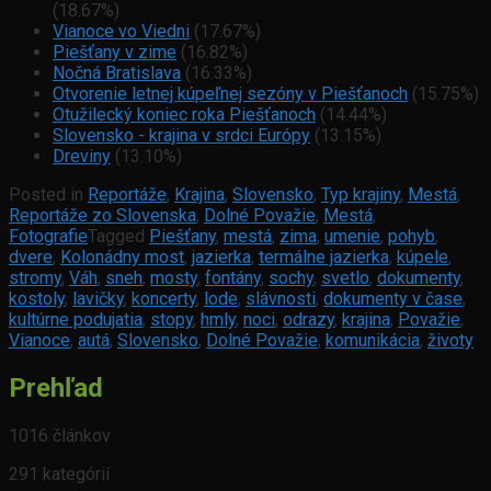
(18.67%)
Vianoce vo Viedni
(17.67%)
Piešťany v zime
(16.82%)
Nočná Bratislava
(16.33%)
Otvorenie letnej kúpeľnej sezóny v Piešťanoch
(15.75%)
Otužilecký koniec roka Piešťanoch
(14.44%)
Slovensko - krajina v srdci Európy
(13.15%)
Dreviny
(13.10%)
Posted in
Reportáže
,
Krajina
,
Slovensko
,
Typ krajiny
,
Mestá
,
Reportáže zo Slovenska
,
Dolné Považie
,
Mestá
,
Fotografie
Tagged
Piešťany
,
mestá
,
zima
,
umenie
,
pohyb
,
dvere
,
Kolonádny most
,
jazierka
,
termálne jazierka
,
kúpele
,
stromy
,
Váh
,
sneh
,
mosty
,
fontány
,
sochy
,
svetlo
,
dokumenty
,
kostoly
,
lavičky
,
koncerty
,
lode
,
slávnosti
,
dokumenty v čase
,
kultúrne podujatia
,
stopy
,
hmly
,
noci
,
odrazy
,
krajina
,
Považie
,
Vianoce
,
autá
,
Slovensko
,
Dolné Považie
,
komunikácia
,
životy
Prehľad
1016 článkov
291 kategórií