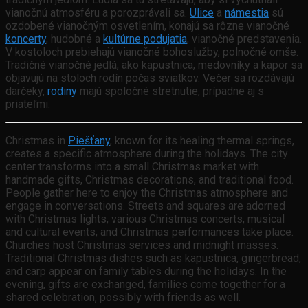
vianočnú atmosféru a porozprávali sa.
Ulice
a
námestia
sú
ozdobené vianočným osvetlením, konajú sa rôzne vianočné
koncerty
, hudobné a
kultúrne podujatia
, vianočné predstavenia.
V kostoloch prebiehajú vianočné bohoslužby, polnočné omše.
Tradičné vianočné jedlá, ako kapustnica, medovníky a kapor sa
objavujú na stoloch rodín počas sviatkov. Večer sa rozdávajú
darčeky,
rodiny
majú spoločné stretnutie, prípadne aj s
priateľmi.
Christmas in
Piešťany
, known for its healing thermal springs,
creates a specific atmosphere during the holidays. The city
center transforms into a small Christmas market with
handmade gifts, Christmas decorations, and traditional food.
People gather here to enjoy the Christmas atmosphere and
engage in conversations. Streets and squares are adorned
with Christmas lights, various Christmas concerts, musical
and cultural events, and Christmas performances take place.
Churches host Christmas services and midnight masses.
Traditional Christmas dishes such as kapustnica, gingerbread,
and carp appear on family tables during the holidays. In the
evening, gifts are exchanged, families come together for a
shared celebration, possibly with friends as well.