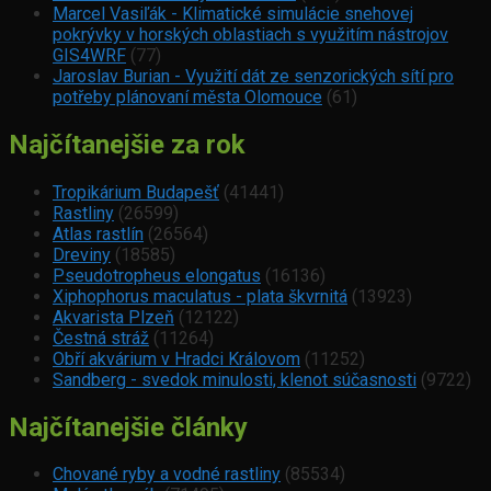
Marcel Vasiľák - Klimatické simulácie snehovej
pokrývky v horských oblastiach s využitím nástrojov
GIS4WRF
(77)
Jaroslav Burian - Využití dát ze senzorických sítí pro
potřeby plánovaní města Olomouce
(61)
Najčítanejšie za rok
Tropikárium Budapešť
(41441)
Rastliny
(26599)
Atlas rastlín
(26564)
Dreviny
(18585)
Pseudotropheus elongatus
(16136)
Xiphophorus maculatus - plata škvrnitá
(13923)
Akvarista Plzeň
(12122)
Čestná stráž
(11264)
Obří akvárium v Hradci Královom
(11252)
Sandberg - svedok minulosti, klenot súčasnosti
(9722)
Najčítanejšie články
Chované ryby a vodné rastliny
(85534)