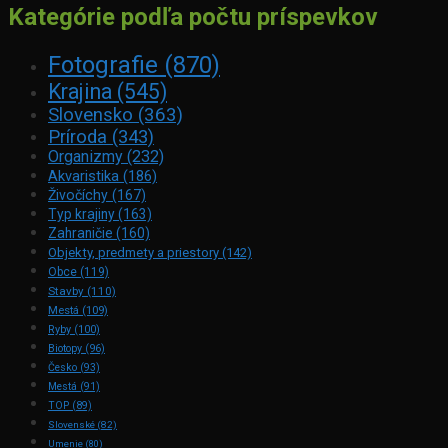
Kategórie podľa počtu príspevkov
Fotografie
(870)
Krajina
(545)
Slovensko
(363)
Príroda
(343)
Organizmy
(232)
Akvaristika
(186)
Živočíchy
(167)
Typ krajiny
(163)
Zahraničie
(160)
Objekty, predmety a priestory
(142)
Obce
(119)
Stavby
(110)
Mestá
(109)
Ryby
(100)
Biotopy
(96)
Česko
(93)
Mestá
(91)
TOP
(89)
Slovenské
(82)
Umenie
(80)