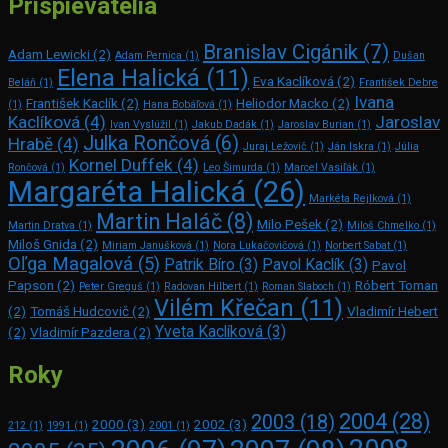
Prispievatelia
Branislav Cigánik
(7)
Adam Lewicki
(2)
Adam Pernica
(1)
Dušan
Elena Halická
(11)
Eva Kaclíková
(2)
Beláň
(1)
František Debre
Ivana
František Kaclík
(2)
Heliodor Macko
(2)
(1)
Hana Bobáľová
(1)
Kaclíková
(4)
Jaroslav
Ivan Vyslúžil
(1)
Jakub Dadák
(1)
Jaroslav Burian
(1)
Julka Rončová
(6)
Hrabě
(4)
Juraj Ležovič
(1)
Ján Iskra
(1)
Júlia
Kornel Duffek
(4)
Rončová
(1)
Leo Šimurda
(1)
Marcel Vasiľák
(1)
Margaréta Halická
(26)
Markéta Rejlková
(1)
Martin Haláč
(8)
Milo Pešek
(2)
Martin Dratva
(1)
Miloš Chmelko
(1)
Miloš Gnida
(2)
Miriam Janušková
(1)
Nora Lukačovičová
(1)
Norbert Sabat
(1)
Oľga Magalová
(5)
Patrik Bíro
(3)
Pavol Kaclík
(3)
Pavol
Papson
(2)
Róbert Toman
Peter Greguš
(1)
Radovan Hilbert
(1)
Roman Slaboch
(1)
Vilém Křečan
(11)
(2)
Tomáš Hudcovič
(2)
Vladimír Hebert
Yveta Kaclíková
(3)
(2)
Vladimír Pazdera
(2)
Roky
2004
(28)
2003
(18)
2000
(3)
2002
(3)
212
(1)
1991
(1)
2001
(1)