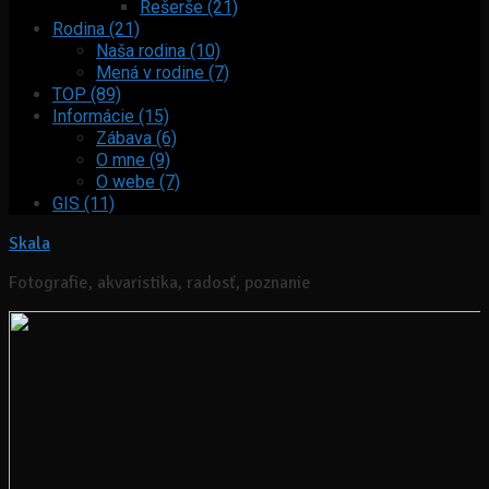
Rešerše (21)
Rodina (21)
Naša rodina (10)
Mená v rodine (7)
TOP (89)
Informácie (15)
Zábava (6)
O mne (9)
O webe (7)
GIS (11)
Skala
Fotografie, akvaristika, radosť, poznanie