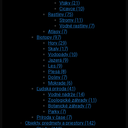
Vtáky (21)
Cicavce (10)
Rastliny (75)
Stromy (11)
Vodné rastliny (7)
Atlasy (7)
Biotopy (97)
Hory (29)
Skaly (17)
Vodopády (10)
Jazerá (9)
Les (9)
Plesá (8)
Doliny (7)
Mokrade (6)
Ľudská príroda (41)
Vodné nádrže (14)
Zoologické záhrady (11)
Botanické záhrady (7)
Parky (7)
Príroda v čase (7)
Objekty, predmety a priestory (142)