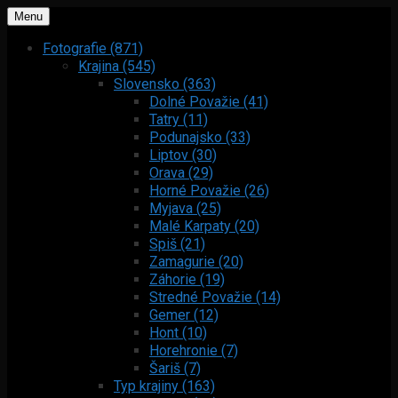
Menu
Fotografie (871)
Krajina (545)
Slovensko (363)
Dolné Považie (41)
Tatry (11)
Podunajsko (33)
Liptov (30)
Orava (29)
Horné Považie (26)
Myjava (25)
Malé Karpaty (20)
Spiš (21)
Zamagurie (20)
Záhorie (19)
Stredné Považie (14)
Gemer (12)
Hont (10)
Horehronie (7)
Šariš (7)
Typ krajiny (163)