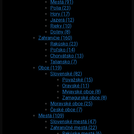
Mestá (91)
Polia (23)
Hory (17)
Jazerá (12)
Rieky (10)
Doliny (8)
Zahraničie (160)
Rakúsko (23)
Poľsko (14)
Chorvátsko (13)
Taliansko (7)
Obce (119)
Slovenské (82)
Považské (15)
Oravské (11)
Myjavské obce (8)
Zamagurské obce (8)
Moravské obce (25)
České obce (7)
Mestá (109)
Slovenské mestá (47)
Zahraničné mestá (22)
Rakúske mestá (6)