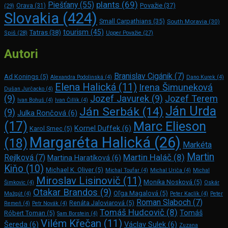
plants
(69)
Piešťany
(55)
Považie
(37)
(29)
Orava
(31)
Slovakia
(424)
Small Carpathians
(35)
South Moravia
(30)
tourism
(45)
Tatras
(38)
Spiš
(28)
Upper Považie
(27)
Autori
Branislav Cigánik
(7)
Ad Konings
(5)
Alexandra Podolinská
(4)
Dano Kurek
(4)
Elena Halická
(11)
Irena Šimuneková
Dušan Jurčacko
(4)
(9)
Jozef Javurek
(9)
Jozef Terem
Ivan Bohuš
(4)
Ivan Čillík
(4)
Ján Urda
Ján Serbák
(14)
(9)
Julka Rončová
(6)
Marc Elie­son
(17)
Kornel Duffek
(6)
Karol Srnec
(5)
Margaréta Halická
(26)
(18)
Markéta
Martin
Martin Haláč
(8)
Rejlková
(7)
Martina Haratíková
(6)
Kiňo
(10)
Michael K. Oliver
(5)
Michal Toufar
(4)
Michal Uriča
(4)
Michal
Miroslav Lisinovič
(11)
Monika Nosková
(5)
Šimkovic
(4)
Oskár
Otakar Brandos
(9)
Oľga Magalová
(5)
Mažgút
(4)
Peter Kaclík
(4)
Peter
Roman Slaboch
(7)
Renáta Jaloviarová
(5)
Remeň
(4)
Petr Novák
(4)
Tomáš Hudcovič
(8)
Tomáš
Róbert Toman
(5)
Sam Bors­tein
(4)
Vilém Křečan
(11)
Šereda
(6)
Václav Sulek
(6)
Zuzana