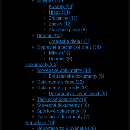
Stavby (110)
Kostoly (23)
Hrady (21)
Zrúcaniny (13)
Zámky (12)
Stavebné prvky (8)
Umenie (80)
Umelecké diela (13)
Dopravné a technické diela (36)
Mlyny (15)
Doprava (8)
Dokumenty (65)
Slovenské dokumenty (30)
Bratislavské dokumenty (9)
Dokumenty v čase (22)
Dokumenty z prírody (13)
Dokumenty o živočíchoch (8)
Technické dokumenty (9)
Stavebné dokumenty (10)
Športové dokumenty (7)
Zahraničné dokumenty (7)
Reportáže (44)
Reportáže zo Slovenska (38)