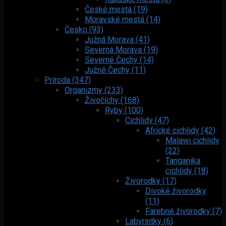
České mestá (19)
Moravské mestá (14)
Česko (93)
Južná Morava (41)
Severná Morava (19)
Severné Čechy (14)
Južné Čechy (11)
Príroda (347)
Organizmy (233)
Živočíchy (168)
Ryby (100)
Cichlidy (47)
Africké cichlidy (42)
Malawi cichlidy
(22)
Tanganika
cichlidy (18)
Živorodky (17)
Divoké živorodky
(11)
Farebné živorodky (7)
Labyrintky (6)