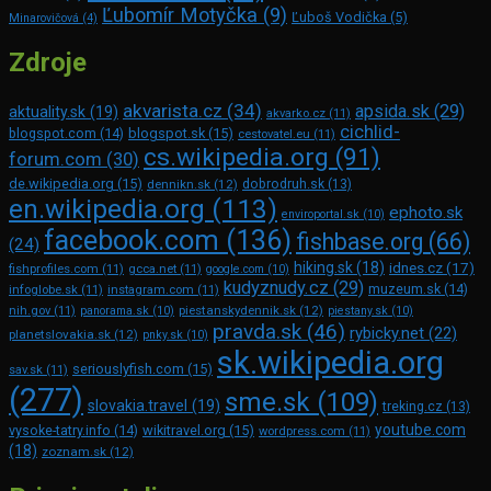
Ľubomír Motyčka
(9)
Ľuboš Vodička
(5)
Minarovičová
(4)
Zdroje
akvarista.cz
(34)
apsida.sk
(29)
aktuality.sk
(19)
akvarko.cz
(11)
cichlid-
blogspot.com
(14)
blogspot.sk
(15)
cestovatel.eu
(11)
cs.wikipedia.org
(91)
forum.com
(30)
de.wikipedia.org
(15)
dennikn.sk
(12)
dobrodruh.sk
(13)
en.wikipedia.org
(113)
ephoto.sk
enviroportal.sk
(10)
facebook.com
(136)
fishbase.org
(66)
(24)
hiking.sk
(18)
idnes.cz
(17)
fishprofiles.com
(11)
gcca.net
(11)
google.com
(10)
kudyznudy.cz
(29)
muzeum.sk
(14)
infoglobe.sk
(11)
instagram.com
(11)
piestanskydennik.sk
(12)
nih.gov
(11)
panorama.sk
(10)
piestany.sk
(10)
pravda.sk
(46)
rybicky.net
(22)
planetslovakia.sk
(12)
pnky.sk
(10)
sk.wikipedia.org
seriouslyfish.com
(15)
sav.sk
(11)
(277)
sme.sk
(109)
slovakia.travel
(19)
treking.cz
(13)
youtube.com
vysoke-tatry.info
(14)
wikitravel.org
(15)
wordpress.com
(11)
(18)
zoznam.sk
(12)