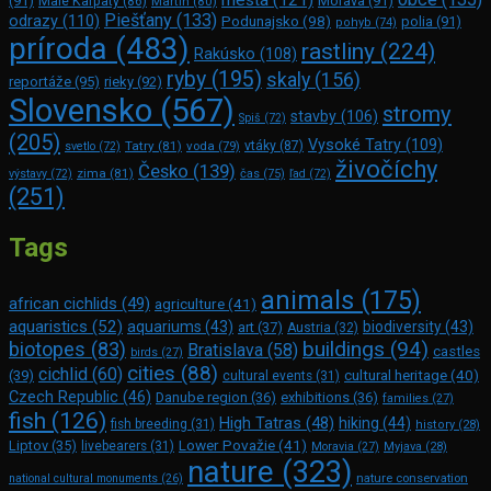
(91)
Morava
(91)
Malé Karpaty
(86)
Martin
(80)
Piešťany
(133)
odrazy
(110)
Podunajsko
(98)
polia
(91)
pohyb
(74)
príroda
(483)
rastliny
(224)
Rakúsko
(108)
ryby
(195)
skaly
(156)
reportáže
(95)
rieky
(92)
Slovensko
(567)
stromy
stavby
(106)
Spiš
(72)
(205)
Vysoké Tatry
(109)
Tatry
(81)
voda
(79)
vtáky
(87)
svetlo
(72)
živočíchy
Česko
(139)
zima
(81)
výstavy
(72)
čas
(75)
ľad
(72)
(251)
Tags
animals
(175)
african cichlids
(49)
agriculture
(41)
aquaristics
(52)
aquariums
(43)
biodiversity
(43)
art
(37)
Austria
(32)
buildings
(94)
biotopes
(83)
Bratislava
(58)
castles
birds
(27)
cities
(88)
cichlid
(60)
(39)
cultural heritage
(40)
cultural events
(31)
Czech Republic
(46)
Danube region
(36)
exhibitions
(36)
families
(27)
fish
(126)
High Tatras
(48)
hiking
(44)
fish breeding
(31)
history
(28)
Lower Považie
(41)
Liptov
(35)
livebearers
(31)
Moravia
(27)
Myjava
(28)
nature
(323)
nature conservation
national cultural monuments
(26)