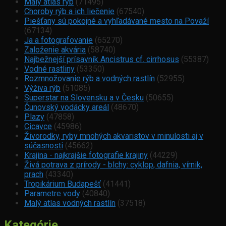
Malý atlas rýb
(71495)
Choroby rýb a ich liečenie
(67540)
Piešťany sú pokojné a vyhľadávané mesto na Považí
(67134)
Ja a fotografovanie
(65270)
Založenie akvária
(58740)
Najbežnejší prísavník Ancistrus cf. cirrhosus
(55387)
Vodné rastliny
(53350)
Rozmnožovanie rýb a vodných rastlín
(52955)
Výživa rýb
(51085)
Superstar na Slovensku a v Česku
(50655)
Čunovský vodácky areál
(48670)
Plazy
(47858)
Cicavce
(45986)
Živorodky, ryby mnohých akvaristov v minulosti aj v
súčasnosti
(45662)
Krajina - najkrajšie fotografie krajiny
(44229)
Živá potrava z prírody - blchy: cyklop, dafnia, vírnik,
prach
(43340)
Tropikárium Budapešť
(41441)
Parametre vody
(40840)
Malý atlas vodných rastlín
(37518)
Kategórie