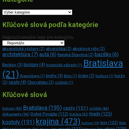
Kategórie
Kľúčové slová podľa kategórie
Najpoužívanejšie tagy pre kategóriu:
akvaristické výstavy
(2)
akvaristika
(2)
akváriové ryby
(2)
architektúra
(7)
autá
(6)
baziliky
(6)
Banská Štiavnica
(2)
Bratislava
biotopy
(4)
Beckov
(3)
botanické záhrady
(1)
(21)
brehy
(3)
brány
(2)
burzy
Braunsberg
(1)
Brno
(1)
budovy
(1)
cesty
(4)
(2)
Chorvátsko
(2)
cichlidy
(1)
Kľúčové slová
Bratislava
(195)
cesty
(151)
biotopy
(85)
cichlidy
(86)
hrady
(125)
Dolné Považie
(112)
dokumenty
(96)
história
(82)
krajina
(473)
kostoly
(191)
lesy
(102)
línie
kultúra
(74)
obce
(135)
mestá
(121)