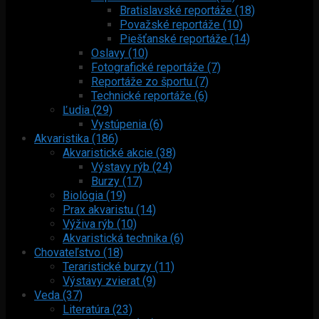
Bratislavské reportáže (18)
Považské reportáže (10)
Piešťanské reportáže (14)
Oslavy (10)
Fotografické reportáže (7)
Reportáže zo športu (7)
Technické reportáže (6)
Ľudia (29)
Vystúpenia (6)
Akvaristika (186)
Akvaristické akcie (38)
Výstavy rýb (24)
Burzy (17)
Biológia (19)
Prax akvaristu (14)
Výživa rýb (10)
Akvaristická technika (6)
Chovateľstvo (18)
Teraristické burzy (11)
Výstavy zvierat (9)
Veda (37)
Literatúra (23)