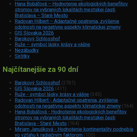
Hana Bobáľová – Hodnotenie ekologických benefitov
stromov na vybraných lokalitách mestskej časti
Bratislava – Staré Mesto
Radovan Hilbert – Adaptačné opatrenia, zvýšenie
odolnosti na negatívne aspekty klimatickej zmeny
GIS Slovakia 2026
Barokový Schlosshof
Ruže – symbol lásky, krásy a vášne
Nezábudky
Sirôtky
Najčítanejšie za 90 dní
Barokový Schlosshof
(2761)
GIS Slovakia 2026
(411)
Ruže - symbol lásky, krásy a vášne
(345)
Radovan Hilbert - Adaptačné opatrenia, zvýšenie
odolnosti na negatívne aspekty klimatickej zmeny
(164)
Hana Bobáľová - Hodnotenie ekologických benefitov
stromov na vybraných lokalitách mestskej časti
Bratislava - Staré Mesto
(164)
Miriam Janušková - Hodnotenie kontinentality podnebia
vo vzťahu k radiačným faktorom
(105)