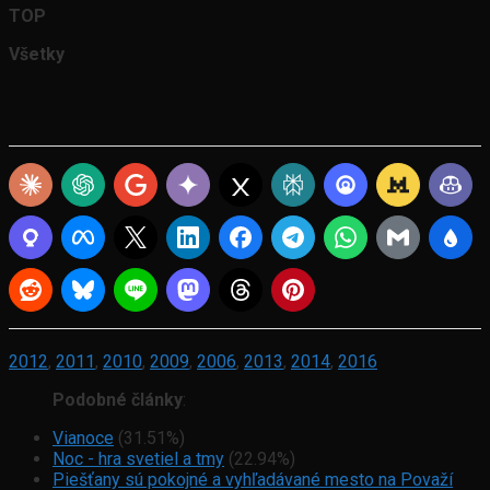
TOP
Všetky
2012
,
2011
,
2010
,
2009
,
2006
,
2013
,
2014
,
2016
Podobné články
:
Vianoce
(31.51%)
Noc - hra svetiel a tmy
(22.94%)
Piešťany sú pokojné a vyhľadávané mesto na Považí