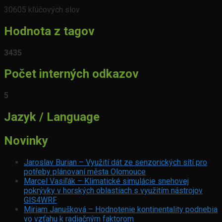
30605 kľúčových slov
Hodnota z tagov
3435
Počet interných odkazov
5
Jazyk / Language
Novinky
Jaroslav Burian – Využití dát ze senzorických sítí pro
potřeby plánovaní města Olomouce
Marcel Vasiľák – Klimatické simulácie snehovej
pokrývky v horských oblastiach s využitím nástrojov
GIS4WRF
Miriam Janušková – Hodnotenie kontinentality podnebia
vo vzťahu k radiačným faktorom