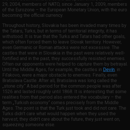
29, 2004, members of NATO, since January 1, 2009, members
of the Eurozone – the European Monetary Union, with the euro
becoming the official currency.
Throughout history, Slovakia has been invaded many times by
the Tatars, Turks, but in terms of territorial integrity, it has
withstood. It is true that the Turks and Tatars had other goals,
which often forced them to leave Slovak territory. However,
even Germanic or Roman attacks were not excessive. The
castles that were in Slovakia in the past were relatively well-
fortified and in the past, they successfully resisted enemies.
Often our opponents were helped to capture them by betrayal.
Until the Middle Ages, for example, the castles in
Devín
, in
Fiľakovo, were a major obstacle to enemies. Finally, even
Bratislava Castle. After all, Bratislava was long called the
„stone city.“ A bad period for the common people was after
1526 and lasted roughly until 1868. It is interesting that some
realities from that period also entered the vocabulary – the
term „Turkish economy“ comes precisely from the Middle
Ages. The point is that the Turk just took and did not care. The
Turks didn’t care what would happen when they used the
harvest; they didn’t care about the future, they just went on,
squeezing someone else.