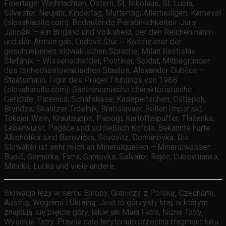
Feiertage: Weihnachten, Ostern, St. Nikolaus, St. Lucia,
Silvester, Neujahr, Kindertag, Muttertag, Allerheiligen, Karneval
(slovakiasite.com). Bedeutende Persönlichkeiten: Juraj
Jánošík – ein Brigand und Volksheld, der den Reichen nahm
und den Armen gab, Ľudovít Štúr – Kodifizierer der
geschriebenen slowakischen Sprache, Milan Rastislav
Štefánik – Wissenschaftler, Politiker, Soldat, Mitbegründer
des tschechoslowakischen Staates, Alexander Dubček –
Staatsmann, Figur des Prager Frühlings von 1968
(slovakiasite.com). Gastronomische charakteristische
Gerichte: Parenica, Schafskäse, Käsepeitschen, Oštiepok,
Bryndza, Skalitzer Trdelník, Bratislavaer Rollen (mpsr.sk),
Tokajer Wein, Krautsuppe, Pierogi, Kartoffelpuffer, Tlačenka,
Leberwurst, Pagáče und schließlich Kofola. Bekannte harte
Alkoholika sind Borovička, Slivovitz, Demänovka. Die
Slowakei ist sehr reich an Mineralquellen – Mineralwässer:
Budiš, Gemerka, Fatra, Santovka, Salvator, Rajec, Ľubovnianka,
Mitická, Lucka und viele andere.
Słowacja leży w sercu Europy. Graniczy z Polską, Czechami,
Austrią, Węgrami i Ukrainą. Jest to górzysty kraj, w którym
znajdują się piękne góry, takie jak Mała Fatra, Niżne Tatry,
Wysokie Tatry. Prawie całe terytorium przecina fragment łuku