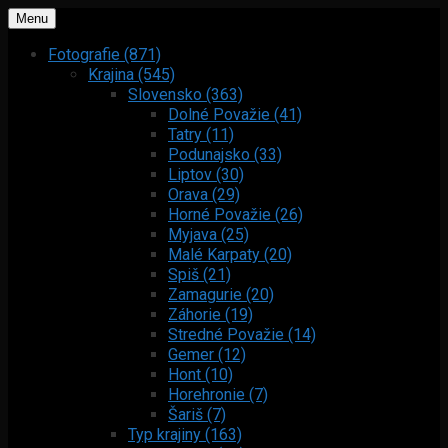
Menu
Fotografie (871)
Krajina (545)
Slovensko (363)
Dolné Považie (41)
Tatry (11)
Podunajsko (33)
Liptov (30)
Orava (29)
Horné Považie (26)
Myjava (25)
Malé Karpaty (20)
Spiš (21)
Zamagurie (20)
Záhorie (19)
Stredné Považie (14)
Gemer (12)
Hont (10)
Horehronie (7)
Šariš (7)
Typ krajiny (163)