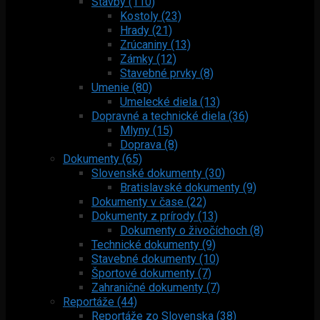
Stavby (110)
Kostoly (23)
Hrady (21)
Zrúcaniny (13)
Zámky (12)
Stavebné prvky (8)
Umenie (80)
Umelecké diela (13)
Dopravné a technické diela (36)
Mlyny (15)
Doprava (8)
Dokumenty (65)
Slovenské dokumenty (30)
Bratislavské dokumenty (9)
Dokumenty v čase (22)
Dokumenty z prírody (13)
Dokumenty o živočíchoch (8)
Technické dokumenty (9)
Stavebné dokumenty (10)
Športové dokumenty (7)
Zahraničné dokumenty (7)
Reportáže (44)
Reportáže zo Slovenska (38)