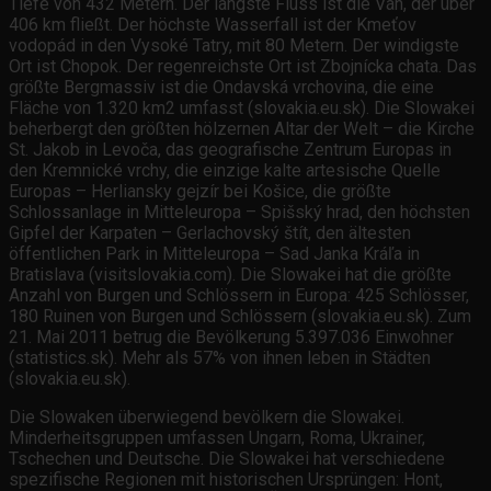
Tiefe von 432 Metern. Der längste Fluss ist die Váh, der über
406 km fließt. Der höchste Wasserfall ist der Kmeťov
vodopád in den Vysoké Tatry, mit 80 Metern. Der windigste
Ort ist Chopok. Der regenreichste Ort ist Zbojnícka chata. Das
größte Bergmassiv ist die Ondavská vrchovina, die eine
Fläche von 1.320 km2 umfasst (slovakia.eu.sk). Die Slowakei
beherbergt den größten hölzernen Altar der Welt – die Kirche
St. Jakob in Levoča, das geografische Zentrum Europas in
den Kremnické vrchy, die einzige kalte artesische Quelle
Europas – Herliansky gejzír bei Košice, die größte
Schlossanlage in Mitteleuropa – Spišský hrad, den höchsten
Gipfel der Karpaten – Gerlachovský štít, den ältesten
öffentlichen Park in Mitteleuropa – Sad Janka Kráľa in
Bratislava (visitslovakia.com). Die Slowakei hat die größte
Anzahl von Burgen und Schlössern in Europa: 425 Schlösser,
180 Ruinen von Burgen und Schlössern (slovakia.eu.sk). Zum
21. Mai 2011 betrug die Bevölkerung 5.397.036 Einwohner
(statistics.sk). Mehr als 57% von ihnen leben in Städten
(slovakia.eu.sk).
Die Slowaken überwiegend bevölkern die Slowakei.
Minderheitsgruppen umfassen Ungarn, Roma, Ukrainer,
Tschechen und Deutsche. Die Slowakei hat verschiedene
spezifische Regionen mit historischen Ursprüngen: Hont,