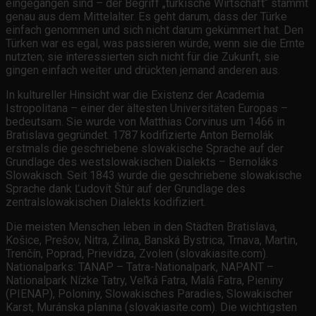
eingegangen sind – der Begriff „türkische Wirtschaft“ stammt
genau aus dem Mittelalter. Es geht darum, dass der Türke
einfach genommen und sich nicht darum gekümmert hat. Den
Türken war es egal, was passieren würde, wenn sie die Ernte
nutzten; sie interessierten sich nicht für die Zukunft, sie
gingen einfach weiter und drückten jemand anderen aus.
In kultureller Hinsicht war die Existenz der Academia
Istropolitana – einer der ältesten Universitäten Europas –
bedeutsam. Sie wurde von Matthias Corvinus um 1466 in
Bratislava gegründet. 1787 kodifizierte Anton Bernolák
erstmals die geschriebene slowakische Sprache auf der
Grundlage des westslowakischen Dialekts – Bernoláks
Slowakisch. Seit 1843 wurde die geschriebene slowakische
Sprache dank Ľudovít Štúr auf der Grundlage des
zentralslowakischen Dialekts kodifiziert.
Die meisten Menschen leben in den Städten Bratislava,
Košice, Prešov, Nitra, Žilina, Banská Bystrica, Trnava, Martin,
Trenčín, Poprad, Prievidza, Zvolen (slovakiasite.com).
Nationalparks: TANAP – Tatra-Nationalpark, NAPANT –
Nationalpark Nízke Tatry, Veľká Fatra, Malá Fatra, Pieniny
(PIENAP), Poloniny, Slowakisches Paradies, Slowakischer
Karst, Muránska planina (slovakiasite.com). Die wichtigsten