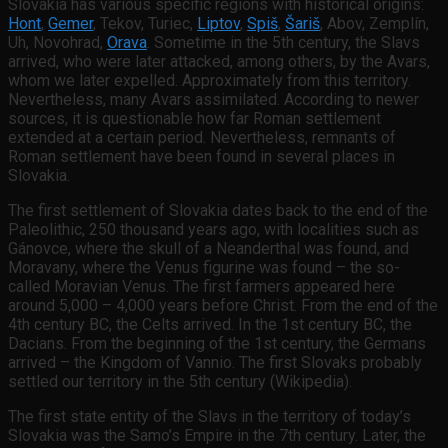
Slovakia has various specific regions with historical origins:
Hont
,
Gemer
, Tekov, Turiec,
Liptov
,
Spiš
,
Šariš
, Abov, Zemplín,
Uh, Novohrad,
Orava
. Sometime in the 5th century, the Slavs
arrived, who were later attacked, among others, by the Avars,
whom we later expelled. Approximately from this territory.
Nevertheless, many Avars assimilated. According to newer
sources, it is questionable how far Roman settlement
extended at a certain period. Nevertheless, remnants of
Roman settlement have been found in several places in
Slovakia.
The first settlement of Slovakia dates back to the end of the
Paleolithic, 250 thousand years ago, with localities such as
Gánovce, where the skull of a Neanderthal was found, and
Moravany, where the Venus figurine was found – the so-
called Moravian Venus. The first farmers appeared here
around 5,000 – 4,000 years before Christ. From the end of the
4th century BC, the Celts arrived. In the 1st century BC, the
Dacians. From the beginning of the 1st century, the Germans
arrived – the Kingdom of Vannio. The first Slovaks probably
settled our territory in the 5th century (Wikipedia).
The first state entity of the Slavs in the territory of today’s
Slovakia was the Samo’s Empire in the 7th century. Later, the