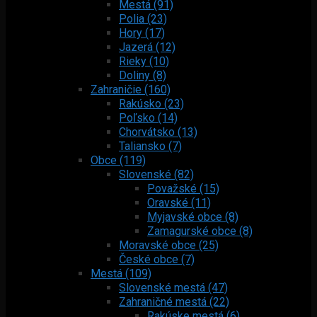
Mestá (91)
Polia (23)
Hory (17)
Jazerá (12)
Rieky (10)
Doliny (8)
Zahraničie (160)
Rakúsko (23)
Poľsko (14)
Chorvátsko (13)
Taliansko (7)
Obce (119)
Slovenské (82)
Považské (15)
Oravské (11)
Myjavské obce (8)
Zamagurské obce (8)
Moravské obce (25)
České obce (7)
Mestá (109)
Slovenské mestá (47)
Zahraničné mestá (22)
Rakúske mestá (6)