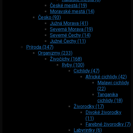
České mestá (19)
Moravské mestá (14)
Česko (93)
Južná Morava (41)
Severná Morava (19)
Severné Čechy (14)
Južné Čechy (11)
Príroda (347)
Organizmy (233)
Živočíchy (168)
Ryby (100)
Cichlidy (47)
Africké cichlidy (42)
Malawi cichlidy
(22)
Tanganika
cichlidy (18)
Živorodky (17)
Divoké živorodky
(11)
Farebné živorodky (7)
Labyrintky (6)