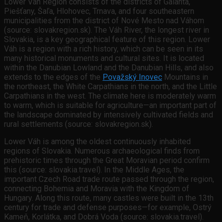
Lower Váh Region consists of the districts of Galanta,
Piešťany, Šaľa, Hlohovec, Trnava, and four southeastern
municipalities from the district of Nové Mesto nad Váhom
(source: slovakregion.sk). The Váh River, the longest river in
Slovakia, is a key geographical feature of this region. Lower
Váh is a region with a rich history, which can be seen in its
many historical monuments and cultural sites. It is located
within the Danubian Lowland and the Danubian Hills, and also
extends to the edges of the
Považský Inovec
Mountains in
the northeast, the White Carpathians in the north, and the Little
Carpathians in the west. The climate here is moderately warm
to warm, which is suitable for agriculture—an important part of
the landscape dominated by intensively cultivated fields and
rural settlements (source: slovakregion.sk).
Lower Váh is among the oldest continuously inhabited
regions of Slovakia. Numerous archaeological finds from
prehistoric times through the Great Moravian period confirm
this (source: slovakia.travel). In the Middle Ages, the
important Czech Road trade route passed through the region,
connecting Bohemia and Moravia with the Kingdom of
Hungary. Along this route, many castles were built in the 13th
century for trade and defense purposes—for example, Ostrý
Kameň, Korlátka, and Dobrá Voda (source: slovakia.travel).