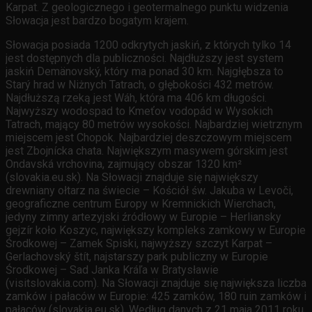
Karpat. Z geologicznego i geotermalnego punktu widzenia
Słowacja jest bardzo bogatym krajem.
Słowacja posiada 1200 odkrytych jaskiń, z których tylko 14
jest dostępnych dla publiczności. Najdłuższy jest system
jaskiń Demänovský, który ma ponad 30 km. Najgłębsza to
Starý hrad w Niżnych Tatrach, o głębokości 432 metrów.
Najdłuższą rzeką jest Wáh, która ma 406 km długości.
Najwyższy wodospad to Kmeťov vodopád w Wysokich
Tatrach, mający 80 metrów wysokości. Najbardziej wietrznym
miejscem jest Chopok. Najbardziej deszczowym miejscem
jest Zbojnícka chata. Największym masywem górskim jest
Ondavská vrchovina, zajmujący obszar 1320 km²
(slovakia.eu.sk). Na Słowacji znajduje się największy
drewniany ołtarz na świecie – Kościół św. Jakuba w Levoči,
geograficzne centrum Europy w Kremnickich Wierchach,
jedyny zimny artezyjski źródłowy w Europie – Herliansky
gejzír koło Koszyc, największy kompleks zamkowy w Europie
Środkowej – Zamek Spiski, najwyższy szczyt Karpat –
Gerlachovský štít, najstarszy park publiczny w Europie
Środkowej – Sad Janka Kráľa w Bratysławie
(visitslovakia.com). Na Słowacji znajduje się największa liczba
zamków i pałaców w Europie: 425 zamków, 180 ruin zamków i
pałaców (slovakia.eu.sk). Według danych z 21 maja 2011 roku