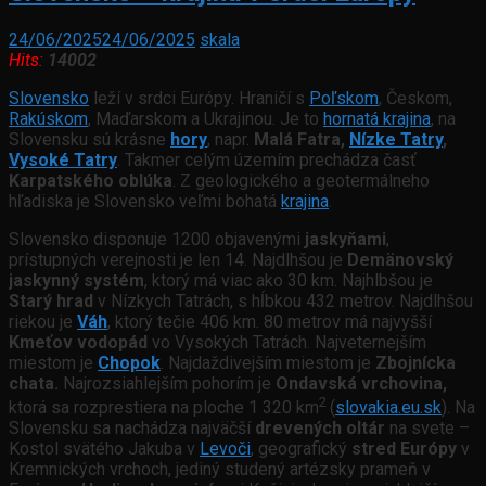
24/06/2025
24/06/2025
skala
Hits:
14002
Slovensko
leží v srdci Európy. Hraničí s
Poľskom
, Českom,
Rakúskom
, Maďarskom a Ukrajinou. Je to
hornatá krajina
, na
Slovensku sú krásne
hory
, napr.
Malá Fatra,
Nízke Tatry
,
Vysoké Tatry
. Takmer celým územím prechádza časť
Karpatského oblúka
. Z geologického a geotermálneho
hľadiska je Slovensko veľmi bohatá
krajina
.
Slovensko disponuje 1200 objavenými
jaskyňami
,
prístupných verejnosti je len 14. Najdlhšou je
Demänovský
jaskynný systém
, ktorý má viac ako 30 km. Najhlbšou je
Starý hrad
v Nízkych Tatrách, s hĺbkou 432 metrov. Najdlhšou
riekou je
Váh
, ktorý tečie 406 km. 80 metrov má najvyšší
Kmeťov vodopád
vo Vysokých Tatrách. Najveternejším
miestom je
Chopok
. Najdaždivejším miestom je
Zbojnícka
chata.
Najrozsiahlejším pohorím je
Ondavská vrchovina,
2
ktorá sa rozprestiera na ploche 1 320 km
(
slovakia.eu.sk
). Na
Slovensku sa nachádza najväčší
drevených oltár
na svete –
Kostol svätého Jakuba v
Levoči
, geografický
stred Európy
v
Kremnických vrchoch, jediný studený artézsky prameň v