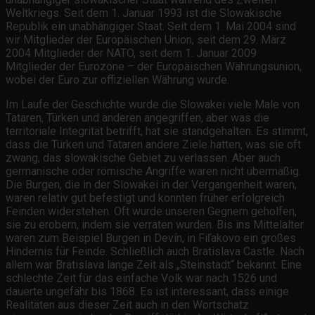
Weltkriegs. Seit dem 1. Januar 1993 ist die Slowakische
Republik ein unabhängiger Staat. Seit dem 1. Mai 2004 sind
wir Mitglieder der Europäischen Union, seit dem 29. März
2004 Mitglieder der NATO, seit dem 1. Januar 2009
Mitglieder der Eurozone – der Europäischen Währungsunion,
wobei der Euro zur offiziellen Währung wurde.
Im Laufe der Geschichte wurde die Slowakei viele Male von
Tataren, Türken und anderen angegriffen, aber was die
territoriale Integrität betrifft, hat sie standgehalten. Es stimmt,
dass die Türken und Tataren andere Ziele hatten, was sie oft
zwang, das slowakische Gebiet zu verlassen. Aber auch
germanische oder römische Angriffe waren nicht übermäßig.
Die Burgen, die in der Slowakei in der Vergangenheit waren,
waren relativ gut befestigt und konnten früher erfolgreich
Feinden widerstehen. Oft wurde unseren Gegnern geholfen,
sie zu erobern, indem sie verraten wurden. Bis ins Mittelalter
waren zum Beispiel Burgen in Devín, in Fiľakovo ein großes
Hindernis für Feinde. Schließlich auch Bratislava Castle. Nach
allem war Bratislava lange Zeit als „Steinstadt“ bekannt. Eine
schlechte Zeit für das einfache Volk war nach 1526 und
dauerte ungefähr bis 1868. Es ist interessant, dass einige
Realitäten aus dieser Zeit auch in den Wortschatz