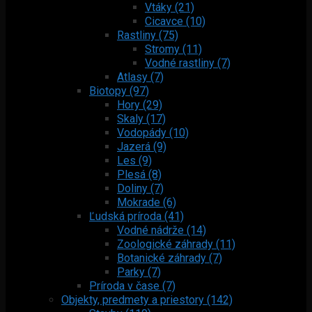
Vtáky (21)
Cicavce (10)
Rastliny (75)
Stromy (11)
Vodné rastliny (7)
Atlasy (7)
Biotopy (97)
Hory (29)
Skaly (17)
Vodopády (10)
Jazerá (9)
Les (9)
Plesá (8)
Doliny (7)
Mokrade (6)
Ľudská príroda (41)
Vodné nádrže (14)
Zoologické záhrady (11)
Botanické záhrady (7)
Parky (7)
Príroda v čase (7)
Objekty, predmety a priestory (142)