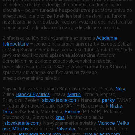
že niektoré reality z vtedajšieho obdobia sa dostali aj do
slovníka – pojem
turecké hospodárstvo
pochádza práve zo
stredoveku. Ide o to, že Turek len bral a nestaral sa. Turkom
nezáležalo na tom, čo bude, keď oni využijú úrodu, nestarali sa
o budúcnosť, jednoducho šli ďalej, zdierali niekoho iného.
Z hľadiska kultúry bola významná existencia
Academie
Istropolitany
– jednej z najstarších
univerzít
v Európe. Založil
je Matej Korvín v Bratislave okolo roku 1466. V roku 1787 bola
prvý krát kodifikovaná
spisovná slovenčina
Antonom
Bernolákom na základe západoslovenského nárečia –
bernolákovčina. Od roku 1843 je vďaka
Ľudovítovi Štúrovi
spisovná slovenčina kodifikovaná na základe
stredoslovenského nárečia.
Najviac ľudí žije v mestách Bratislava, Košice, Prešov,
Nitra
,
Žilina,
Banská Bystrica
, Trnava,
Martin
, Trenčín, Poprad,
Prievidza, Zvolen (
slovakiasite.com
).
Národné
parky
: TANAP
– Tatranský národný park, NAPANT – Národný park
Nízke
Tatry
, Veľká Fatra, Malá Fatra,
Pieniny
(PIENAP), Poloniny,
Slovenský raj, Slovenský
kras
, Muránska planina
(
slovakiasite.com
). Najvýznamnejšie
sviatky
:
Vianoce
,
Veľká
noc
,
Mikuláš
, Svätá Lucia,
Silvester
, Nový rok, Deň detí, Deň
matiek,
Pamiatka zosnulých
, Fašiangy (
slovakiasite.com
).