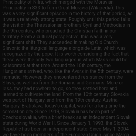
Principality of Nitra, which merged with the Moravian
Principality in 833 to form Great Moravia (Wikipedia). This
was a very significant episode in the history of that period, as
it was a relatively strong state. Roughly until this period falls
the visit of the Thessalonian brothers Cyril and Methodius in
the 9th century, who preached the Christian faith in our
territory. From a cultural perspective, this was a very
significant shift. They succeeded in making Old Church
Slavonic the liturgical language alongside Latin, which was
recognized by the pope. It is worth considering the fact that
these were the only two languages in which Mass could be
celebrated at that time. Around the 10th century, the
Hungarians arrived, who, like the Avars in the 5th century, were
nomadic. However, they encountered resistance from the
Slavs, as well as from the Romans and Germans. More or
less, they had nowhere to go, so they settled here and
learned to cultivate the land. From the 10th century, Slovakia
was part of Hungary, and from the 19th century, Austria-
Hungary. Bratislava, today’s capital, was for a long time the
coronation city. Since 1918, Slovakia has been part of
Czechoslovakia, with a brief break as an independent Slovak
state during World War II. Since January 1, 1993, the Slovak
Republic has been an independent state. Since May 1, 2004,
we have been members of the European Union, since March