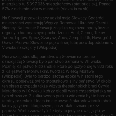
mieszkało tu 5 397 036 mieszkańców (statistics.sk). Ponad
57% z nich mieszka w miastach (slovakia.eu.sk).
Na Słowacji przeważający udział mają Słowacy. Spośród
mniejszości występują Węgrzy, Romowie, Ukraińcy, Czesi i
Niemcy. Na terenie Słowacji znajdują się różne specyficzne
regiony o historycznym pochodzeniu: Hont, Gemer, Tekov,
Turiec, Liptów, Spisz, Szarysz, Abov, Zemplín, Uh, Nowogród,
Orawa. Pierwsi Słowianie pojawili się tutaj prawdopodobnie w
V wieku naszej ery (Wikipedia).
Pierwszą jednostką państwową Słowian na terenie
dzisiejszej Słowacji było państwo Samona w VII wieku.
Później Księstwo Nitrzańskie, które połączyło się w 833 roku
z Księstwem Morawskim, tworząc Wielką Morawę
(Wikipedia). Była to bardzo istotna epoka w historii tego
okresu, ponieważ był to stosunkowo silny państwo. W około
ten okres przypada także wizyta thesalońskich braci Cyryla i
Metodego w IX wieku, którzy głosili wiarę chrześcijańską na
tym obszarze. Z kulturowego punktu widzenia był to bardzo
istotny przeskok. Udało im się uczynić starosłowiański obok
łaciny językiem liturgicznym, co zostało uznane przez
papieża. Warto zauważyć, że były to jedyne dwa języki, w
których w tym czasie można było odprawiać msze. W około X