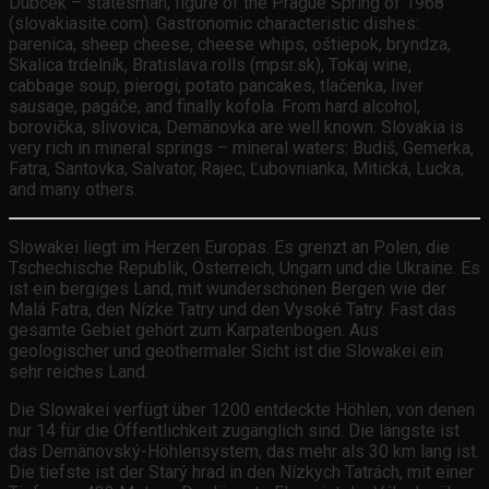
Dubček – statesman, figure of the Prague Spring of 1968
(slovakiasite.com). Gastronomic characteristic dishes:
parenica, sheep cheese, cheese whips, oštiepok, bryndza,
Skalica trdelník, Bratislava rolls (mpsr.sk), Tokaj wine,
cabbage soup, pierogi, potato pancakes, tlačenka, liver
sausage, pagáče, and finally kofola. From hard alcohol,
borovička, slivovica, Demänovka are well known. Slovakia is
very rich in mineral springs – mineral waters: Budiš, Gemerka,
Fatra, Santovka, Salvator, Rajec, Ľubovnianka, Mitická, Lucka,
and many others.
Slowakei liegt im Herzen Europas. Es grenzt an Polen, die
Tschechische Republik, Österreich, Ungarn und die Ukraine. Es
ist ein bergiges Land, mit wunderschönen Bergen wie der
Malá Fatra, den Nízke Tatry und den Vysoké Tatry. Fast das
gesamte Gebiet gehört zum Karpatenbogen. Aus
geologischer und geothermaler Sicht ist die Slowakei ein
sehr reiches Land.
Die Slowakei verfügt über 1200 entdeckte Höhlen, von denen
nur 14 für die Öffentlichkeit zugänglich sind. Die längste ist
das Demänovský-Höhlensystem, das mehr als 30 km lang ist.
Die tiefste ist der Starý hrad in den Nízkych Tatrách, mit einer