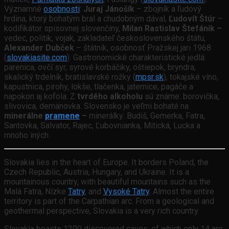
Významné
osobnosti
:
Juraj Jánošík
– zbojník a ľudový
hrdina, ktorý bohatým bral a chudobným dával,
Ľudovít Štúr
–
kodifikátor spisovnej slovenčiny,
Milan Rastislav Štefánik –
vedec, politik, vojak, zakladateľ československého štátu,
Alexander Dubček
– štátnik, osobnosť Pražskej jari 1968
(
slovakiasite.com
). Gastronomické charakteristické jedlá:
parenica, ovčí syr, syrové korbáčiky, oštiepok, bryndra,
skalický trdelník, bratislavské rožky (
mpsr.sk
), tokajské víno,
kapustnica, pirohy, lokše, tlačenka, jaternice, pagáče a
napokon aj kofola. Z
tvrdého alkoholu
sú známe: borovička,
slivovica, demänovka. Slovensko je veľmi bohaté na
minerálne
pramene
–
minerálky: Budiš, Gemerka, Fatra,
Santovka, Salvator, Rajec, Ľubovnianka, Mitická, Lucka a
mnoho iných.
Slovakia lies in the heart of Europe. It borders Poland, the
Czech Republic, Austria, Hungary, and Ukraine. It is a
mountainous country, with beautiful mountains such as the
Malá Fatra, Nízke
Tatry
, and
Vysoké Tatry
. Almost the entire
territory is part of the Carpathian arc. From a geological and
geothermal perspective, Slovakia is a very rich country.
Slovakia boasts 1200 discovered caves, of which only 14 are