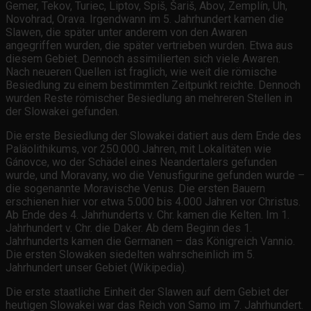
Gemer, Tekov, Turiec, Liptov, Spiš, Šariš, Abov, Zemplín, Uh,
Novohrad, Orava. Irgendwann im 5. Jahrhundert kamen die
Slawen, die später unter anderem von den Awaren
angegriffen wurden, die später vertrieben wurden. Etwa aus
diesem Gebiet. Dennoch assimilierten sich viele Awaren.
Nach neueren Quellen ist fraglich, wie weit die römische
Besiedlung zu einem bestimmten Zeitpunkt reichte. Dennoch
wurden Reste römischer Besiedlung an mehreren Stellen in
der Slowakei gefunden.
Die erste Besiedlung der Slowakei datiert aus dem Ende des
Paläolithikums, vor 250.000 Jahren, mit Lokalitäten wie
Gánovce, wo der Schädel eines Neandertalers gefunden
wurde, und Moravany, wo die Venusfigurine gefunden wurde –
die sogenannte Moravische Venus. Die ersten Bauern
erschienen hier vor etwa 5.000 bis 4.000 Jahren vor Christus.
Ab Ende des 4. Jahrhunderts v. Chr. kamen die Kelten. Im 1.
Jahrhundert v. Chr. die Daker. Ab dem Beginn des 1.
Jahrhunderts kamen die Germanen – das Königreich Vannio.
Die ersten Slowaken siedelten wahrscheinlich im 5.
Jahrhundert unser Gebiet (Wikipedia).
Die erste staatliche Einheit der Slawen auf dem Gebiet der
heutigen Slowakei war das Reich von Samo im 7. Jahrhundert.