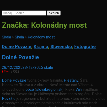
Search
for:
Značka:
Kolonádny most
Skala
>
Skala
>
Kolonádny most
Dolné Považie
,
Krajina
,
Slovensko
,
Fotografie
Dolné Považie
28/12/2025
28/12/2025
skala
Hits:
1553
Dolné Považie
tvoria okresy Galanta,
Piešťany
, Šaľa,
Hlohovec, Trnava a z okresu Nové Mesto nad Váhom 4
juhovýchodné
obce
(
slovakregion.sk
). Rieka
Váh
, najdlhšia
rieka na Slovensku je kľúčovým prvkom tohto regiónu. Dolné
Považie
je regiónom s bohatou históriou, ktorú môžeme vidieť
v mnohých historických pamiatkach a kultúrnych miestach.