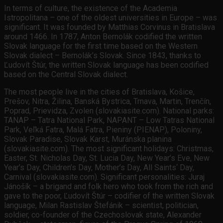
In terms of culture, the existence of the Academia
Istropolitana – one of the oldest universities in Europe – was
significant. It was founded by Matthias Corvinus in Bratislava
around 1466. In 1787, Anton Bernolák codified the written
Slovak language for the first time based on the Western
Slovak dialect – Bernolák’s Slovak. Since 1843, thanks to
Ľudovít Štúr, the written Slovak language has been codified
based on the Central Slovak dialect.
The most people live in the cities of Bratislava, Košice,
Prešov, Nitra, Žilina, Banská Bystrica, Trnava, Martin, Trenčín,
Poprad, Prievidza, Zvolen (slovakiasite.com). National parks:
TANAP – Tatra National Park, NAPANT – Low Tatras National
Park, Veľká Fatra, Malá Fatra, Pieniny (PIENAP), Poloniny,
Slovak Paradise, Slovak Karst, Muránska planina
(slovakiasite.com). The most significant holidays: Christmas,
Easter, St. Nicholas Day, St. Lucia Day, New Year’s Eve, New
Year’s Day, Children’s Day, Mother’s Day, All Saints‘ Day,
Carnival (slovakiasite.com). Significant personalities: Juraj
Jánošík – a brigand and folk hero who took from the rich and
gave to the poor, Ľudovít Štúr – codifier of the written Slovak
language, Milan Rastislav Štefánik – scientist, politician,
soldier, co-founder of the Czechoslovak state, Alexander