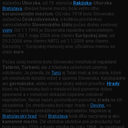
súčasťou
Uhorska
, od 19. storočia
Rakúsko
-Uhorska
.
Bratislava
, dnešné hlavné mesto, bola veľmi dlho
korunovačným mestom
. Od roku 1918 bolo Slovensko
súčasťou
Československa
, s krátkou prestávkou
samostatného
Slovenského štátu
počas druhej svetovej
vojny
. Od 1.1.1993 je Slovenská republika samostatným
štátom. Od 1. mája 2004 sme členmi
Európskej únie
, od
29.3.2004 sme členmi NATO, od 1.1.2009 sme členmi
Eurozóny – Európskej menovej únie, oficiálnou menou sa
stalo
euro
.
Počas celej histórie bolo Slovensko mnohokrát napádané
Tatármi, Turkami
, ale z hľadiska celistvosti územia
odolávalo. Je pravda, že
Turci
aj Tatári mali aj iné ciele, ktoré
ich mnohokrát donútili odísť z územia Slovenska. Každopádne
ani
germánske
, alebo rímske útoky neboli priveľké.
Hrady
,
ktoré na Slovensku boli v minulosti boli pomerne dobre
opevnené a v minulosti dokázali úspešne odolávať
nepriateľom. Neraz našim protivníkom pomohla
zrada
na ich
obsadenie. Do stredoveku boli napr. hrady v
Devíne,
vo
Fiľakove veľkou prekážkou pre nepriateľov. Napokon aj
Bratislavský hrad
. Veď
Bratislava
bola dlho nazývaná aj ako
kamenné mesto
. Zlé obdobie obdobie pre jednoduchý ľud
bolo po roku 1526 a trvalo zhruba do roku 1868. Je zaujímavé,