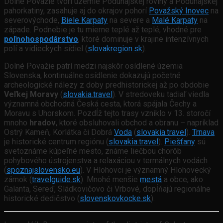
Dolné Považie tvorí územie Podunajskej roviny a Podunajskej
pahorkatiny
,
zasahuje aj do okrajov pohorí
Považský Inovec
na
severovýchode,
Biele Karpaty
na severe a
Malé Karpaty
na
západe
. Podnebie je tu mierne teplé až teplé, vhodné pre
poľnohospodárstvo
, ktoré dominuje v krajine intenzívnych
polí a vidieckych sídiel (
slovakregion.sk
).
Dolné Považie patrí medzi najskôr osídlené územia
Slovenska, kontinuálne osídlenie dokazujú početné
archeologické nálezy z doby predhistorickej až po obdobie
Veľkej Moravy
(
slovakia.travel
).
V stredoveku tadiaľ viedla
významná obchodná Česká cesta, ktorá spájala Čechy a
Moravu s Uhorskom. Pozdĺž tejto trasy vzniklo v 13. storočí
mnoho
hradov
, ktoré obsluhovali obchod a obranu – napríklad
Ostrý Kameň, Korlátka či Dobrá
Voda
(
slovakia.travel
).
Trnava
je historické centrum regiónu (
slovakia.travel
).
Piešťany
sú
svetoznáme kúpeľné mesto, známe liečbou chorôb
pohybového ústrojenstva a relaxáciou v termálnych vodách
(
spoznajslovensko.eu
). V
Hlohovci je významný Hlohovecký
zámok (
travelguide.sk
).
Mnohé menšie
mestá
a obce, ako
Galanta, Sereď, Sládkovičovo či Vrbové, dopĺňajú regionálne
historické dedičstvo (
slovenskovkocke.sk
).