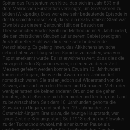
Später das Fürstentum von Nitra, das sich im Jahr 833 mit
dem Mährischen Fürstentum vereinigte, um Großmähren zu
bilden (Wikipedia). Dies war eine sehr bedeutende Episode in
der Geschichte dieser Zeit, da es ein relativ starker Staat war.
Etwa bis zu diesem Zeitpunkt fällt der Besuch der
Thessalonicher Brüder Kyrill und Methodius im 9. Jahrhundert,
die den christlichen Glauben auf unserem Gebiet predigten.
Aus kultureller Sicht war dies eine sehr bedeutende
Verschiebung. Es gelang ihnen, das Altkirchenslawische
neben Latein zur liturgischen Sprache zu machen, was vom
Papst anerkannt wurde. Es ist erwähnenswert, dass dies die
einzigen beiden Sprachen waren, in denen zu dieser Zeit
Messen gefeiert werden konnten. Etwa im 10. Jahrhundert
kamen die Ungarn, die wie die Awaren im 5. Jahrhundert
nomadisch waren. Sie trafen jedoch auf Widerstand von den
Slawen, aber auch von den Römern und Germanen. Mehr oder
weniger hatten sie keinen anderen Ort, an den sie gehen
konnten, also ließen sie sich hier nieder und lernten, das Land
zu bewirtschaften. Seit dem 10. Jahrhundert gehörte die
Slowakei zu Ungarn, und seit dem 19. Jahrhundert zu
Österreich-Ungarn. Bratislava, die heutige Hauptstadt, war
lange Zeit die Krönungsstadt. Seit 1918 gehört die Slowakei
zu der Tschechoslowakei, mit einer kurzen Pause als
unabhängiger slowakischer Staat während des Zweiten