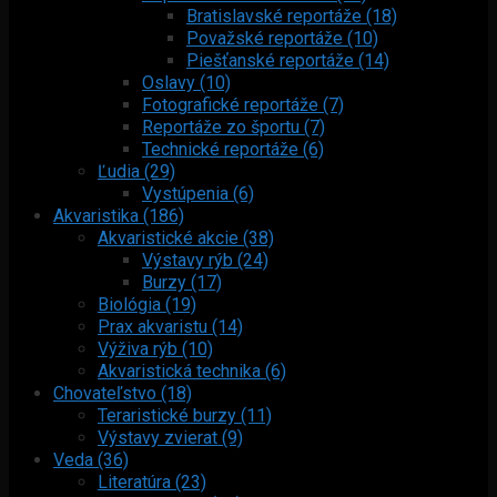
Bratislavské reportáže (18)
Považské reportáže (10)
Piešťanské reportáže (14)
Oslavy (10)
Fotografické reportáže (7)
Reportáže zo športu (7)
Technické reportáže (6)
Ľudia (29)
Vystúpenia (6)
Akvaristika (186)
Akvaristické akcie (38)
Výstavy rýb (24)
Burzy (17)
Biológia (19)
Prax akvaristu (14)
Výživa rýb (10)
Akvaristická technika (6)
Chovateľstvo (18)
Teraristické burzy (11)
Výstavy zvierat (9)
Veda (36)
Literatúra (23)