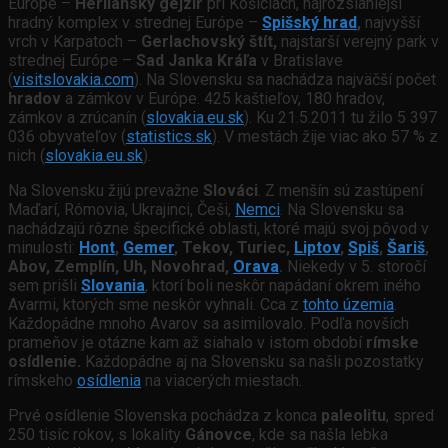
Európe –
Herliansky gejzír
pri Košiciach, najrozsiahlejší
hradný komplex v strednej Európe –
Spišský hrad
,
najvyšší
vrch v Karpatoch –
Gerlachovský štít,
najstarší verejný park v
strednej Európe –
Sad Janka Kráľa
v Bratislave
(
visitslovakia.com
). Na Slovensku sa nachádza najväčší počet
hradov
a zámkov v Európe. 425 kaštieľov, 180 hradov,
zámkov a zrúcanín (
slovakia.eu.sk
). Ku 21.5.2011 tu žilo 5 397
036 obyvateľov (
statistics.sk
). V mestách žije viac ako 57 % z
nich (
slovakia.eu.sk
).
Na Slovensku žijú prevažne
Slováci
. Z menšín sú zastúpení
Maďarí, Rómovia, Ukrajinci, Češi,
Nemci
. Na Slovensku sa
nachádzajú rôzne špecifické oblasti, ktoré majú svoj pôvod v
minulosti:
Hont
,
Gemer
, Tekov, Turiec,
Liptov
,
Spiš
,
Šariš
,
Abov, Zemplín, Uh, Novohrad,
Orava
.
Niekedy v 5. storočí
sem prišli
Slovania
, ktorí boli neskôr napádaní okrem iného
Avarmi, ktorých sme neskôr vyhnali. Cca z
toh
to územia
.
Každopádne mnoho Avarov sa asimilovalo. Podľa novších
prameňov je otázne kam až siahalo v istom období
rímske
osídlenie.
Každopádne aj na Slovensku sa našli pozostatky
rímskeho
osídlenia
na viacerých miestach.
Prvé osídlenie Slovenska pochádza z konca
paleolitu
, spred
250 tisíc rokov, s lokality
Gánovce
, kde sa našla lebka