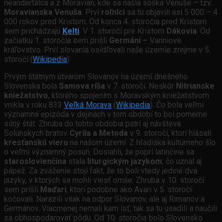
neandertálca a z Moravian, kde sa našla soška Venuše – tzv.
Moravianska Venuša
. Prví
roľníci
sa tu objavili asi 5 000 – 4
000 rokov pred Kristom. Od konca 4. storočia pred Kristom
sem prichádzajú
Kelti
. V 1. storočí pre Kristom
Dákovia
. Od
začiatku 1. storočia sem prišli
Germáni –
Vanniove
kráľovstvo. Prví slovania osídľovali naše územie zrejme v 5.
storočí (
Wikipedia
).
Prvým štátnym útvarom Slovanov na území dnešného
Slovenska bola
Samova ríša
v 7. storočí. Neskôr
Nitrianske
kniežatstvo
, ktorého spojením s Moravským kniežatstvom
vnikla v roku 833
Veľká Morava
(
Wikipedia
). Čo bola veľmi
významná epizóda v dejinách v tom období to bol pomerne
silný štát. Zhruba do tohto obdobia patrí aj návšteva
Solúnskych bratov
Cyrila a Metoda
v 9. storočí, ktorí hlásali
kresťanskú vieru
na našom území. Z hľadiska kultúrneho šlo
o veľmi významný posun. Dosiahli, že popri latinčine sa
staroslovienčina
stala
liturgickým jazykom
, čo uznal aj
pápež. Za zváženie stojí fakt, že to boli vtedy jediné dva
jazyky, v ktorých sa mohli viesť omše. Zhruba v 10. storočí
sem prišli
Maďari
, ktorí podobne ako Avari v 5. storočí
kočovali. Narazili však na odpor Slovanov, ale aj Rimanov a
Germánov. Viacmenej nemali kam ísť, tak sa tu usadili a naučili
sa obhospodarovať pôdu. Od 10. storočia bolo Slovensko