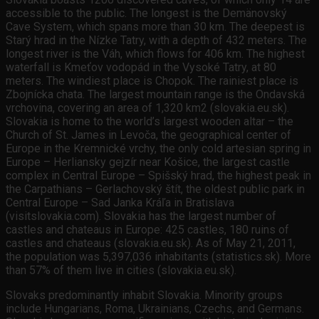
accessible to the public. The longest is the Demänovský
Cave System, which spans more than 30 km. The deepest is
Starý hrad in the Nízke Tatry, with a depth of 432 meters. The
longest river is the Váh, which flows for 406 km. The highest
waterfall is Kmeťov vodopád in the Vysoké Tatry, at 80
meters. The windiest place is Chopok. The rainiest place is
Zbojnícka chata. The largest mountain range is the Ondavská
vrchovina, covering an area of 1,320 km2 (slovakia.eu.sk).
Slovakia is home to the world’s largest wooden altar – the
Church of St. James in Levoča, the geographical center of
Europe in the Kremnické vrchy, the only cold artesian spring in
Europe – Herliansky gejzír near Košice, the largest castle
complex in Central Europe – Spišský hrad, the highest peak in
the Carpathians – Gerlachovský štít, the oldest public park in
Central Europe – Sad Janka Kráľa in Bratislava
(visitslovakia.com). Slovakia has the largest number of
castles and chateaus in Europe: 425 castles, 180 ruins of
castles and chateaus (slovakia.eu.sk). As of May 21, 2011,
the population was 5,397,036 inhabitants (statistics.sk). More
than 57% of them live in cities (slovakia.eu.sk).
Slovaks predominantly inhabit Slovakia. Minority groups
include Hungarians, Roma, Ukrainians, Czechs, and Germans.