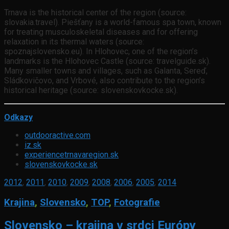
Trnava is the historical center of the region (source:
slovakia.travel). Piešťany is a world-famous spa town, known
for treating musculoskeletal diseases and for offering
relaxation in its thermal waters (source:
spoznajslovensko.eu). In Hlohovec, one of the region’s
landmarks is the Hlohovec Castle (source: travelguide.sk).
Many smaller towns and villages, such as Galanta, Sereď,
Sládkovičovo, and Vrbové, also contribute to the region’s
historical heritage (source: slovenskovkocke.sk).
Odkazy
outdooractive.com
iz.sk
experiencetrnavaregion.sk
slovenskovkocke.sk
2012
,
2011
,
2010
,
2009
,
2008
,
2006
,
2005
,
2014
Krajina
,
Slovensko
,
TOP
,
Fotografie
Slovensko – krajina v srdci Európy