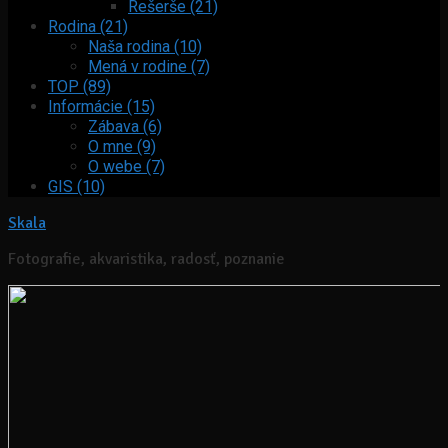
Rešerše (21)
Rodina (21)
Naša rodina (10)
Mená v rodine (7)
TOP (89)
Informácie (15)
Zábava (6)
O mne (9)
O webe (7)
GIS (10)
Skala
Fotografie, akvaristika, radosť, poznanie