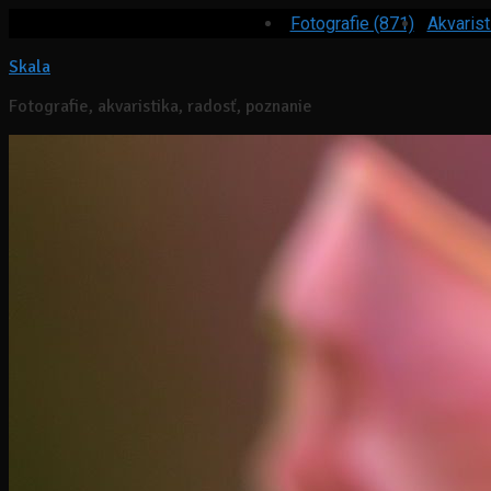
Fotografie (871)
Akvarist
Skala
Fotografie, akvaristika, radosť, poznanie