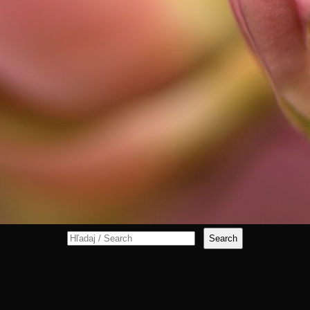
Search
for: