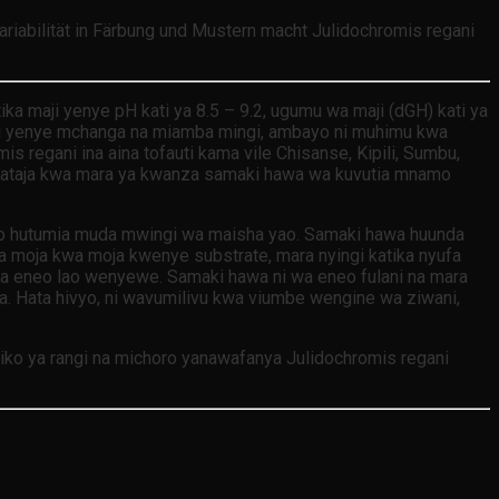
ariabilität in Färbung und Mustern macht Julidochromis regani
tika maji yenye pH kati ya 8.5 – 9.2, ugumu wa maji (dGH) kati ya
ifupi yenye mchanga na miamba mingi, ambayo ni muhimu kwa
is regani ina aina tofauti kama vile Chisanse, Kipili, Sumbu,
iwataja kwa mara ya kwanza samaki hawa wa kuvutia mnamo
o hutumia muda mwingi wa maisha yao. Samaki hawa huunda
moja kwa moja kwenye substrate, mara nyingi katika nyufa
a eneo lao wenyewe. Samaki hawa ni wa eneo fulani na mara
wa. Hata hivyo, ni wavumilivu kwa viumbe wengine wa ziwani,
diliko ya rangi na michoro yanawafanya Julidochromis regani