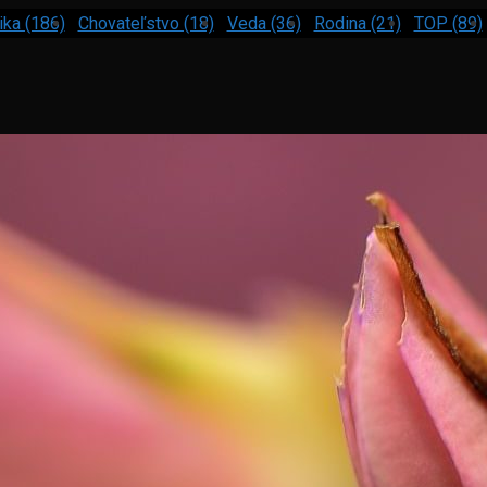
ika (186)
Chovateľstvo (18)
Veda (36)
Rodina (21)
TOP (89)