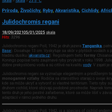
Skala
>
Skala
>
23.5 °C
Príroda
,
Živočíchy
,
Ryby
,
Akvaristika
,
Cichlidy
,
Afric
Julidochromis regani
18/09/2021
05/01/2025
skala
Hits:
3296
Julidochromis regani Poll, 1942 je druh jazera
Tanganika
, pat
Base
). Dosahuje 13 cm. Vyskytuje sa skôr v plytších vodách
hladinu dusíku (
akvarista.cz
). Registrujem tieto
formy
: Chisans
Konings popísal tieto zaujímavé ryby prvýkrát v roku 1998. Jul
dobre prekysličenú vodu a sú citlivé na kvalitu
vody
. V zajatí j
Julidochromis regani sa vyznačuje elegantným a predĺženým telo
monogamné vzťahy
. Rodičia sa starostlivo starajú o svoje i
kde sa môže ukryť a vytvoriť si vlastné teritórium. Tieto ryby s
druhom cichlíd, ktoré obývajú podobné prostredie. Napriek tomu
tento druh je jeho pestré zafarbenie, ktoré sa môže líšiť v záv
adaptácií v rámci jedného druhu.
Julidochromis regani Poll, 1942, is a species of cichlid endemic