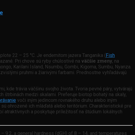
ie
 teplote 22 – 25 °C. Je endemitom jazera Tanganika (
Fish
azané. Pri chove sú ryby chúlostivé na
väčšie zmeny
, na
gongo, Karilani Island, Nsumbu, Gombi, Kigoma, Sumbu, Nyanza.
i zvislými pruhmi a žiarivými farbami. Prednostne vyhľadávajú
kde trávia väčšinu svojho života. Tvoria pevné páry, vytvárajú
ych štrbinách medzi skalami. Preferuje biotop bohatý na skaly,
právanie
voči iným jedincom rovnakého druhu alebo iným
sú ohrozené ich mláďatá alebo teritórium. Charakteristické pre
bí atraktívnych a poskytuje príležitosť na štúdium lokálnych
.5 – 9.2, a general hardness (dGH) of 8 – 14, and temperatures