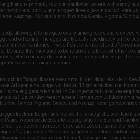
length and is primarily found in shallower waters with sandy sub
ater conditions, particularly nitrogen levels (akvarista.cz). Vario
hese, Kagongo, Karilani Island, Nsumbu, Gombi, Kigoma, Sumbu, a
body, allowing it to navigate easily among rocks and crevices wh
gs and offspring. The eggs are typically laid directly on the su
tablish their territories. These fish are territorial and often ex
. Despite this, they tend to be relatively tolerant of other lake i
loration, which can vary depending on its geographic origin. The v
aptations within a single species.
ndemisch im Tanganjikasee vorkommt. In der Natur lebt sie in Ge
iese Art kann eine Länge von bis zu 13 cm erreichen und kommt
ese Fische eng gebunden sind. In Gefangenschaft sind sie empfi
sta.cz). Es wurden verschiedene Formen von Julidochromis regan
, Nsumbu, Gombi, Kigoma, Sumbu und Nyanza. Konings beschrieb 
langgestreckten Körper aus, der es ihm ermöglicht, sich leicht
e Paare, wobei beide Elternteile sorgfältig ihre Eier und Nach
elsen. Julidochromis regani bevorzugt Lebensräume, die reich a
d zeigen oft aggressives Verhalten gegenüber anderen Individuen 
ohnern des Sees relativ tolerant, solange ihre Jungen oder ihr