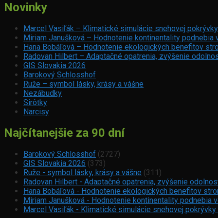
Novinky
Marcel Vasiľák – Klimatické simulácie snehovej pokrývky
Miriam Janušková – Hodnotenie kontinentality podnebia 
Hana Bobáľová – Hodnotenie ekologických benefitov stro
Radovan Hilbert – Adaptačné opatrenia, zvýšenie odolnos
GIS Slovakia 2026
Barokový Schlosshof
Ruže – symbol lásky, krásy a vášne
Nezábudky
Sirôtky
Narcisy
Najčítanejšie za 90 dní
Barokový Schlosshof
(2727)
GIS Slovakia 2026
(373)
Ruže - symbol lásky, krásy a vášne
(311)
Radovan Hilbert - Adaptačné opatrenia, zvýšenie odolnos
Hana Bobáľová - Hodnotenie ekologických benefitov strom
Miriam Janušková - Hodnotenie kontinentality podnebia 
Marcel Vasiľák - Klimatické simulácie snehovej pokrývky