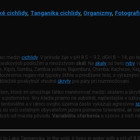
ké cichlidy
,
Tanganika cichlidy
,
Organizmy
,
Fotograf
riaci medzi
cichlidy
. V prírode žije v pH 8.5 – 9.2, dGH 8 – 14, pri
 s pieskových podložím a množstvom
skál
. Na
skaly
sú tieto
ryby
vi
e, Kipili, Sumbu, Zambia yellow, Bujumbura, Chimba, Kachese, Ka
idochromis regani má typicky štíhle a predĺžené telo, s výrazným
e dôležité poskytnúť vhodné
úkryty
pre páry pri rozmnožovaní.
m, ktoré im umožňuje ľahko manévrovať medzi skalami a úkrytmi, 
kry a potomstvo. Ikry kladia priamo na substrát, najčastejšie v úzk
ú teritoriálne a v rámci svojho územia často vykazujú agresívne
s
 sú voči ostatným obyvateľom jazera pomerne tolerantné, ak nie 
islosti od miesta pôvodu.
Variabilita sfarbenia
a vzorov z nich ro
 to Lake Tanganyika. In the wild, it lives in water with a pH of 8