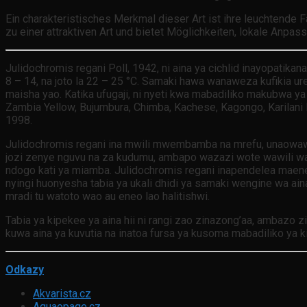
Ein charakteristisches Merkmal dieser Art ist ihre leuchtende 
zu einer attraktiven Art und bietet Möglichkeiten, lokale Anpass
Julidochromis regani Poll, 1942, ni aina ya cichlid inayopatikana
8 – 14, na joto la 22 – 25 °C. Samaki hawa wanaweza kufikia u
maisha yao. Katika ufugaji, ni nyeti kwa mabadiliko makubwa ya h
Zambia Yellow, Bujumbura, Chimba, Kachese, Kagongo, Karilan
1998.
Julidochromis regani ina mwili mwembamba na mrefu, unaowa
jozi zenye nguvu na za kudumu, ambapo wazazi wote wawili wa
ndogo kati ya miamba. Julidochromis regani inapendelea maen
nyingi huonyesha tabia ya ukali dhidi ya samaki wengine wa ain
mradi tu watoto wao au eneo lao halitishwi.
Tabia ya kipekee ya aina hii ni rangi zao zinazong’aa, ambazo z
kuwa aina ya kuvutia na inatoa fursa ya kusoma mabadiliko ya k
Odkazy
Akvarista.cz
Aquaopage.cz