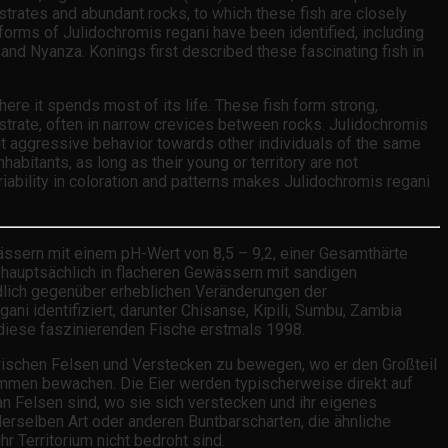
strates and abundant rocks, to which these fish are closely
us forms of Julidochromis regani have been identified, including
nd Nyanza. Konings first described these fascinating fish in
ere it spends most of its life. These fish form strong,
bstrate, often in narrow crevices between rocks. Julidochromis
hibit aggressive behavior towards other individuals of the same
nhabitants, as long as their young or territory are not
ariability in coloration and patterns makes Julidochromis regani
wässern mit einem pH-Wert von 8,5 – 9,2, einer Gesamthärte
 hauptsächlich in flacheren Gewässern mit sandigen
ndlich gegenüber erheblichen Veränderungen der
i identifiziert, darunter Chisanse, Kipili, Sumbu, Zambia
diese faszinierenden Fische erstmals 1998.
 zwischen Felsen und Verstecken zu bewegen, wo er den Großteil
kommen bewachen. Die Eier werden typischerweise direkt auf
n Felsen sind, wo sie sich verstecken und ihr eigenes
derselben Art oder anderen Buntbarscharten, die ähnliche
 Territorium nicht bedroht sind.