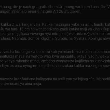
Färbung, die je nach geografischem Ursprung variieren kann. Die V
ungen innerhalb einer einzigen Art zu studieren.
 katika Ziwa Tanganyika. Katika mazingira yake ya asili, huishi ka
refu wa hadi 13 cm na wanapatikana zaidi katika maji ya kina k
ali ya maji, hasa viwango vya nitrojeni (akvarista.cz). Julidochrom
i Island, Nsumbu, Gombi, Kigoma, Sumbu, na Nyanza. Konings al
wezesha kusonga kwa urahisi kati ya miamba na maficho, ambap
natunza mayai na watoto wao kwa uangalifu. Mayai yao huwekwa 
eo yenye miamba mingi, ambapo wanaweza kujificha na kuanzish
a hiyo au aina nyingine za cichlid zinazokaa katika mazingira sa
inaweza kutofautiana kulingana na asili yao ya kijiografia. Maba
ieneo ndani ya aina moja.