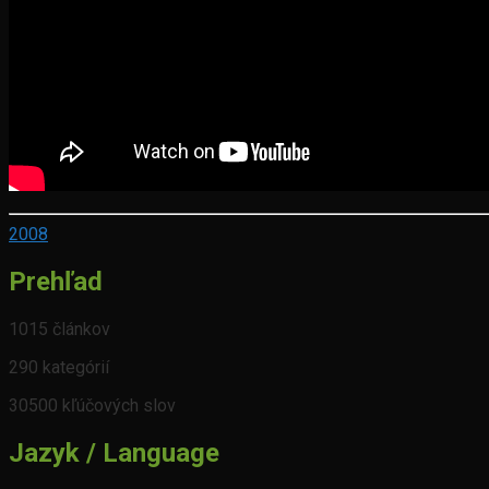
2008
Prehľad
1015 článkov
290 kategórií
30500 kľúčových slov
Jazyk / Language