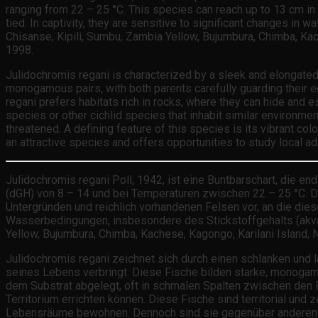
ranging from 22 – 25 °C. This species can reach up to 13 cm in 
tied. In captivity, they are sensitive to significant changes in w
Chisanse, Kipili, Sumbu, Zambia Yellow, Bujumbura, Chimba, Kac
1998.
Julidochromis regani is characterized by a sleek and elongated 
monogamous pairs, with both parents carefully guarding their eg
regani prefers habitats rich in rocks, where they can hide and es
species or other cichlid species that inhabit similar environments
threatened. A defining feature of this species is its vibrant co
an attractive species and offers opportunities to study local ad
Julidochromis regani Poll, 1942, ist eine Buntbarschart, die e
(dGH) von 8 – 14 und bei Temperaturen zwischen 22 – 25 °C. D
Untergründen und reichlich vorhandenen Felsen vor, an die di
Wasserbedingungen, insbesondere des Stickstoffgehalts (akvari
Yellow, Bujumbura, Chimba, Kachese, Kagongo, Karilani Island
Julidochromis regani zeichnet sich durch einen schlanken und 
seines Lebens verbringt. Diese Fische bilden starke, monogam
dem Substrat abgelegt, oft in schmalen Spalten zwischen den F
Territorium errichten können. Diese Fische sind territorial un
Lebensräume bewohnen. Dennoch sind sie gegenüber anderen Bew