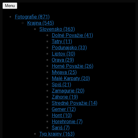
Menu
Fotografie (871)
Krajina (545)
Slovensko (363)
Dolné Považie (41)
Tatry (11)
Podunajsko (33)
Liptov (30)
Orava (29)
Horné Považie (26)
Myjava (25)
Malé Karpaty (20)
Spiš (21)
Zamagurie (20)
Záhorie (19)
Stredné Považie (14)
Gemer (12)
Hont (10)
Horehronie (7)
Šariš (7)
Typ krajiny (163)