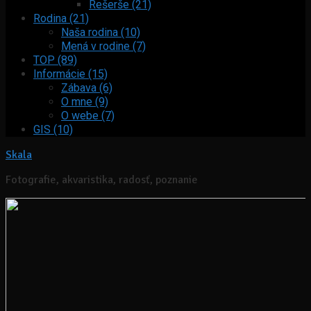
Rešerše (21)
Rodina (21)
Naša rodina (10)
Mená v rodine (7)
TOP (89)
Informácie (15)
Zábava (6)
O mne (9)
O webe (7)
GIS (10)
Skala
Fotografie, akvaristika, radosť, poznanie