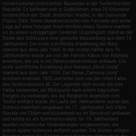
romantischsten historischen Bauwerke in der Tschechischen
Republik. Es befindet sich in Südböhmen, etwa 20 Kilometer
nordwestlich der Stadt Jindřichův Hradec, in der Gemeinde
Pluhův Žďár. Seine charakteristische rote Fassade und seine
Lage auf einer felsigen Insel inmitten eines Teiches machen
es zu einem einzigartigen Denkmal. Ursprünglich stand an der
Stelle des Schlosses eine gotische Wasserburg aus dem 14.
Jahrhundert. Die erste schriftliche Erwähnung der Burg
stammt aus dem Jahr 1465. In der ersten Hälfte des 16.
Jahrhunderts wurde sie von der Familie Kábov von Rybňany
erworben, die sie in ein Renaissanceschloss umbaute. Die
erste schriftliche Erwähnung des Namens „Nová Lhota“
stammt aus dem Jahr 1555. Der Name „Červená Lhota“
erschien erstmals 1602 und leitet sich von der roten Farbe
des Schlossputzes ab. Der Legende nach wurde die rote
Farbe verwendet, um Blutspuren nach einem tragischen
Ereignis zu verbergen, als die Burgherrin angeblich vom
Teufel entführt wurde. Im Laufe der Jahrhunderte wurde das
Schloss mehrfach umgebaut. Im 17. Jahrhundert ließ Vilém
Slavata von Chlum und Košumberk es im Barockstil umbauen
und nutzte es als Sommerresidenz. Im 19. Jahrhundert
wurden romantische Veränderungen vorgenommen, die
jedoch später teilweise entfernt wurden. Die letzten adligen