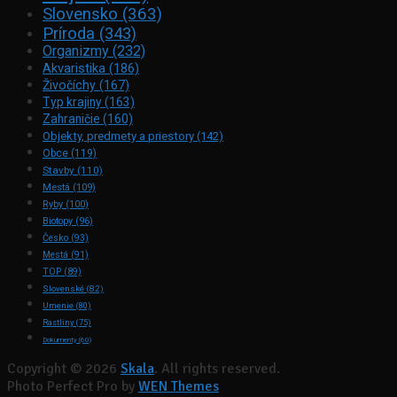
Slovensko
(363)
Príroda
(343)
Organizmy
(232)
Akvaristika
(186)
Živočíchy
(167)
Typ krajiny
(163)
Zahraničie
(160)
Objekty, predmety a priestory
(142)
Obce
(119)
Stavby
(110)
Mestá
(109)
Ryby
(100)
Biotopy
(96)
Česko
(93)
Mestá
(91)
TOP
(89)
Slovenské
(82)
Umenie
(80)
Rastliny
(75)
Dokumenty
(60)
Copyright © 2026
Skala
. All rights reserved.
Photo Perfect Pro by
WEN Themes