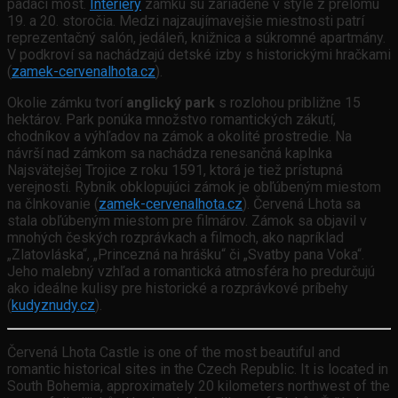
padací most.
Interiéry
zámku sú zariadené v štýle z prelomu
19. a 20. storočia. Medzi najzaujímavejšie miestnosti patrí
reprezentačný salón, jedáleň, knižnica a súkromné apartmány.
V podkroví sa nachádzajú detské izby s historickými hračkami
(
zamek-cervenalhota.cz
).
Okolie zámku tvorí
anglický park
s rozlohou približne 15
hektárov. Park ponúka množstvo romantických zákutí,
chodníkov a výhľadov na zámok a okolité prostredie. Na
návrší nad zámkom sa nachádza renesančná kaplnka
Najsvätejšej Trojice z roku 1591, ktorá je tiež prístupná
verejnosti. Rybník obklopujúci zámok je obľúbeným miestom
na člnkovanie (
zamek-cervenalhota.cz
). Červená Lhota sa
stala obľúbeným miestom pre filmárov. Zámok sa objavil v
mnohých českých rozprávkach a filmoch, ako napríklad
„Zlatovláska“, „Princezná na hrášku“ či „Svatby pana Voka“.
Jeho malebný vzhľad a romantická atmosféra ho predurčujú
ako ideálne kulisy pre historické a rozprávkové príbehy
(
kudyznudy.cz
).
Červená Lhota Castle is one of the most beautiful and
romantic historical sites in the Czech Republic. It is located in
South Bohemia, approximately 20 kilometers northwest of the