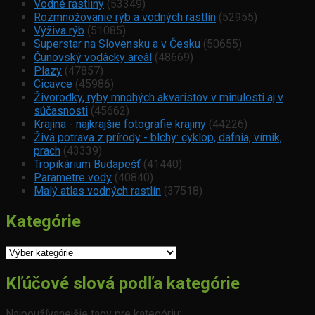
Vodné rastliny
(53349)
Rozmnožovanie rýb a vodných rastlín
(52955)
Výživa rýb
(51085)
Superstar na Slovensku a v Česku
(50655)
Čunovský vodácky areál
(48669)
Plazy
(47857)
Cicavce
(45986)
Živorodky, ryby mnohých akvaristov v minulosti aj v
súčasnosti
(45662)
Krajina - najkrajšie fotografie krajiny
(44226)
Živá potrava z prírody - blchy: cyklop, dafnia, vírnik,
prach
(43339)
Tropikárium Budapešť
(41440)
Parametre vody
(40840)
Malý atlas vodných rastlín
(37518)
Kategórie
Kategórie
Kľúčové slová podľa kategórie
Najpoužívanejšie tagy pre kategóriu: