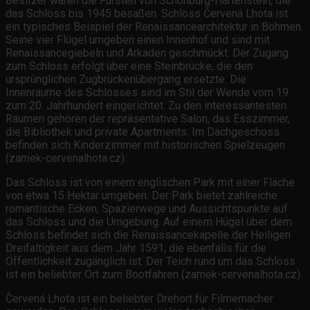
Besitzer waren die Fürsten von Schönburg-Hartenstein, die
das Schloss bis 1945 besaßen. Schloss Červená Lhota ist
ein typisches Beispiel der Renaissancearchitektur in Böhmen.
Seine vier Flügel umgeben einen Innenhof und sind mit
Renaissancegiebeln und Arkaden geschmückt. Der Zugang
zum Schloss erfolgt über eine Steinbrücke, die den
ursprünglichen Zugbrückenübergang ersetzte. Die
Innenräume des Schlosses sind im Stil der Wende vom 19.
zum 20. Jahrhundert eingerichtet. Zu den interessantesten
Räumen gehören der repräsentative Salon, das Esszimmer,
die Bibliothek und private Apartments. Im Dachgeschoss
befinden sich Kinderzimmer mit historischen Spielzeugen
(zamek-cervenalhota.cz).
Das Schloss ist von einem englischen Park mit einer Fläche
von etwa 15 Hektar umgeben. Der Park bietet zahlreiche
romantische Ecken, Spazierwege und Aussichtspunkte auf
das Schloss und die Umgebung. Auf einem Hügel über dem
Schloss befindet sich die Renaissancekapelle der Heiligen
Dreifaltigkeit aus dem Jahr 1591, die ebenfalls für die
Öffentlichkeit zugänglich ist. Der Teich rund um das Schloss
ist ein beliebter Ort zum Bootfahren (zamek-cervenalhota.cz).
Červená Lhota ist ein beliebter Drehort für Filmemacher