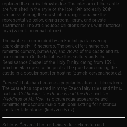
replaced the original drawbridge. The interiors of the castle
are furnished in the style of the late 19th and early 20th
centuries. Among the most interesting rooms are the
representative salon, dining room, library, and private
apartments. The attic houses children’s rooms with historical
toys (zamek-cervenalhota.cz).
The castle is surrounded by an English park covering
approximately 15 hectares. The park offers numerous
romantic corners, pathways, and views of the castle and its
surroundings. On the hill above the castle stands the
Renaissance Chapel of the Holy Trinity, dating from 1591,
which is also open to the public. The pond surrounding the
castle is a popular spot for boating (zamek-cervenalhota.cz).
Červená Lhota has become a popular location for filmmakers.
The castle has appeared in many Czech fairy tales and films,
such as
Goldilocks
,
The Princess and the Pea
, and
The
Weddings of Mr. Vok
. Its picturesque appearance and
romantic atmosphere make it an ideal setting for historical
and fairy-tale stories (kudyznudy.cz).
Schloss Červená Lhota ist eines der schönsten und