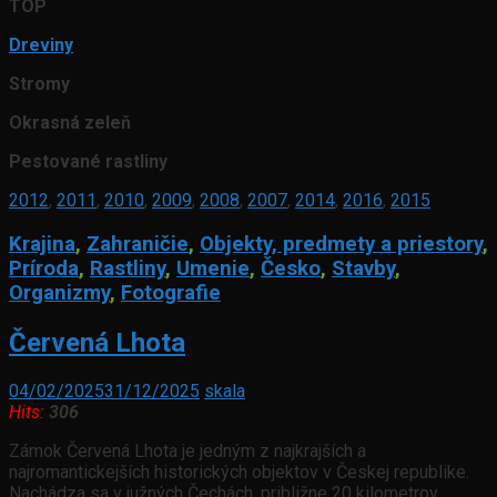
TOP
Dreviny
Stromy
Okrasná zeleň
Pestované rastliny
2012
,
2011
,
2010
,
2009
,
2008
,
2007
,
2014
,
2016
,
2015
Krajina
,
Zahraničie
,
Objekty, predmety a priestory
,
Príroda
,
Rastliny
,
Umenie
,
Česko
,
Stavby
,
Organizmy
,
Fotografie
Červená Lhota
04/02/2025
31/12/2025
skala
Hits:
306
Zámok Červená Lhota je jedným z najkrajších a
najromantickejších historických objektov v Českej republike.
Nachádza sa v južných Čechách, približne 20 kilometrov