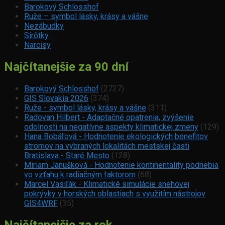
Barokový Schlosshof
Ruže – symbol lásky, krásy a vášne
Nezábudky
Sirôtky
Narcisy
Najčítanejšie za 90 dní
Barokový Schlosshof
(2727)
GIS Slovakia 2026
(374)
Ruže - symbol lásky, krásy a vášne
(311)
Radovan Hilbert - Adaptačné opatrenia, zvýšenie
odolnosti na negatívne aspekty klimatickej zmeny
(129)
Hana Bobáľová - Hodnotenie ekologických benefitov
stromov na vybraných lokalitách mestskej časti
Bratislava - Staré Mesto
(128)
Miriam Janušková - Hodnotenie kontinentality podnebia
vo vzťahu k radiačným faktorom
(68)
Marcel Vasiľák - Klimatické simulácie snehovej
pokrývky v horských oblastiach s využitím nástrojov
GIS4WRF
(35)