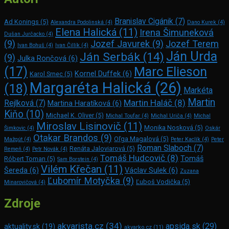
Branislav Cigánik
(7)
Ad Konings
(5)
Alexandra Podolinská
(4)
Dano Kurek
(4)
Elena Halická
(11)
Irena Šimuneková
Dušan Jurčacko
(4)
(9)
Jozef Javurek
(9)
Jozef Terem
Ivan Bohuš
(4)
Ivan Čillík
(4)
Ján Urda
Ján Serbák
(14)
(9)
Julka Rončová
(6)
Marc Elie­son
(17)
Kornel Duffek
(6)
Karol Srnec
(5)
Margaréta Halická
(26)
(18)
Markéta
Martin
Martin Haláč
(8)
Rejlková
(7)
Martina Haratíková
(6)
Kiňo
(10)
Michael K. Oliver
(5)
Michal Toufar
(4)
Michal Uriča
(4)
Michal
Miroslav Lisinovič
(11)
Monika Nosková
(5)
Šimkovic
(4)
Oskár
Otakar Brandos
(9)
Oľga Magalová
(5)
Mažgút
(4)
Peter Kaclík
(4)
Peter
Roman Slaboch
(7)
Renáta Jaloviarová
(5)
Remeň
(4)
Petr Novák
(4)
Tomáš Hudcovič
(8)
Tomáš
Róbert Toman
(5)
Sam Bors­tein
(4)
Vilém Křečan
(11)
Šereda
(6)
Václav Sulek
(6)
Zuzana
Ľubomír Motyčka
(9)
Ľuboš Vodička
(5)
Minarovičová
(4)
Zdroje
akvarista.cz
(34)
apsida.sk
(29)
aktuality.sk
(19)
akvarko.cz
(11)