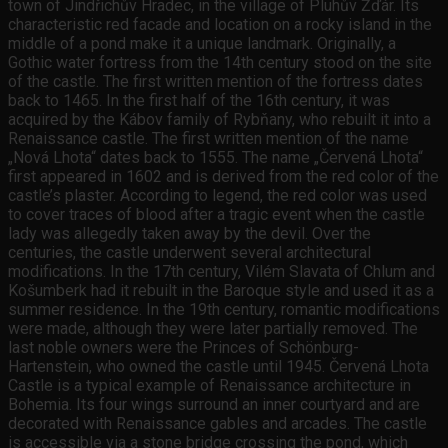
town of Jindřichův Hradec, in the village of Pluhův Žďár. Its
characteristic red facade and location on a rocky island in the
middle of a pond make it a unique landmark. Originally, a
Gothic water fortress from the 14th century stood on the site
of the castle. The first written mention of the fortress dates
back to 1465. In the first half of the 16th century, it was
acquired by the Kábov family of Rybňany, who rebuilt it into a
Renaissance castle. The first written mention of the name
„Nová Lhota“ dates back to 1555. The name „Červená Lhota“
first appeared in 1602 and is derived from the red color of the
castle’s plaster. According to legend, the red color was used
to cover traces of blood after a tragic event when the castle
lady was allegedly taken away by the devil. Over the
centuries, the castle underwent several architectural
modifications. In the 17th century, Vilém Slavata of Chlum and
Košumberk had it rebuilt in the Baroque style and used it as a
summer residence. In the 19th century, romantic modifications
were made, although they were later partially removed. The
last noble owners were the Princes of Schönburg-
Hartenstein, who owned the castle until 1945. Červená Lhota
Castle is a typical example of Renaissance architecture in
Bohemia. Its four wings surround an inner courtyard and are
decorated with Renaissance gables and arcades. The castle
is accessible via a stone bridge crossing the pond, which