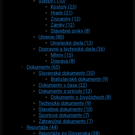
Stavby (110)
Kostoly (23)
Hrady (21)
Zrúcaniny (13)
Zámky (12)
Stavebné prvky (8)
Umenie (80)
Umelecké diela (13)
Dopravné a technické diela (36)
Mlyny (15)
Doprava (8)
Dokumenty (65)
Slovenské dokumenty (30)
Bratislavské dokumenty (9)
Dokumenty v čase (22)
Dokumenty z prírody (13)
Dokumenty o živočíchoch (8)
Technické dokumenty (9)
Stavebné dokumenty (10)
Športové dokumenty (7)
Zahraničné dokumenty (7)
Reportáže (44)
Reportáže zo Slovenska (38)