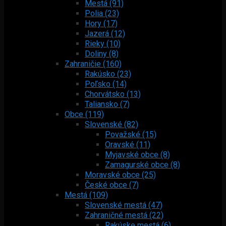
Mestá (91)
Polia (23)
Hory (17)
Jazerá (12)
Rieky (10)
Doliny (8)
Zahraničie (160)
Rakúsko (23)
Poľsko (14)
Chorvátsko (13)
Taliansko (7)
Obce (119)
Slovenské (82)
Považské (15)
Oravské (11)
Myjavské obce (8)
Zamagurské obce (8)
Moravské obce (25)
České obce (7)
Mestá (109)
Slovenské mestá (47)
Zahraničné mestá (22)
Rakúske mestá (6)