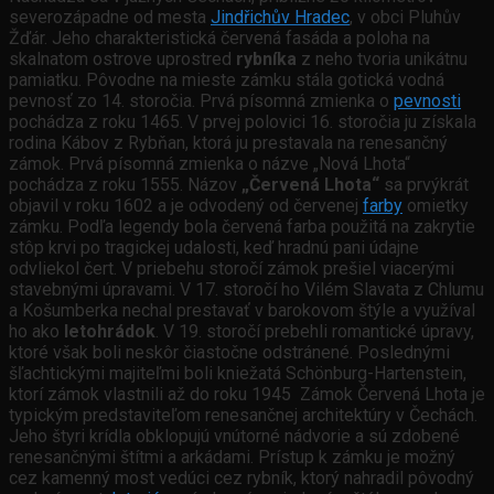
severozápadne od mesta
Jindřichův Hradec
, v obci Pluhův
Žďár. Jeho charakteristická červená fasáda a poloha na
skalnatom ostrove uprostred
rybníka
z neho tvoria unikátnu
pamiatku. Pôvodne na mieste zámku stála gotická vodná
pevnosť zo 14. storočia. Prvá písomná zmienka o
pevnosti
pochádza z roku 1465. V prvej polovici 16. storočia ju získala
rodina Kábov z Rybňan, ktorá ju prestavala na renesančný
zámok. Prvá písomná zmienka o názve „Nová Lhota“
pochádza z roku 1555. Názov
„Červená Lhota“
sa prvýkrát
objavil v roku 1602 a je odvodený od červenej
farby
omietky
zámku. Podľa legendy bola červená farba použitá na zakrytie
stôp krvi po tragickej udalosti, keď hradnú pani údajne
odvliekol čert. V priebehu storočí zámok prešiel viacerými
stavebnými úpravami. V 17. storočí ho Vilém Slavata z Chlumu
a Košumberka nechal prestavať v barokovom štýle a využíval
ho ako
letohrádok
. V 19. storočí prebehli romantické úpravy,
ktoré však boli neskôr čiastočne odstránené. Poslednými
šľachtickými majiteľmi boli kniežatá Schönburg-Hartenstein,
ktorí zámok vlastnili až do roku 1945 Zámok Červená Lhota je
typickým predstaviteľom renesančnej architektúry v Čechách.
Jeho štyri krídla obklopujú vnútorné nádvorie a sú zdobené
renesančnými štítmi a arkádami. Prístup k zámku je možný
cez kamenný most vedúci cez rybník, ktorý nahradil pôvodný