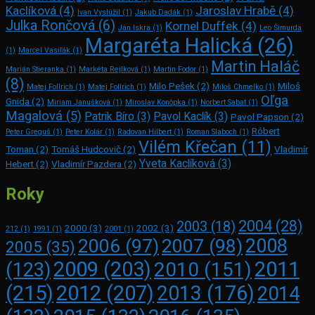
Kaclíková
(4)
Jaroslav Hrabě
(4)
Ivan Vyslúžil
(1)
Jakub Dadák
(1)
Julka Rončová
(6)
Kornel Duffek
(4)
Ján Iskra
(1)
Leo Šimurda
Margaréta Halická
(26)
(1)
Marcel Vasiľák
(1)
Martin Haláč
Marián Stieranka
(1)
Markéta Rejlková
(1)
Martin Fodor
(1)
(8)
Milo Pešek
(2)
Miloš
Matej Follrich
(1)
Matej Follrich
(1)
Miloš Chmelko
(1)
Oľga
Gnida
(2)
Miriam Janušková
(1)
Miroslav Konôpka
(1)
Norbert Sabat
(1)
Magalová
(5)
Patrik Bíro
(3)
Pavol Kaclík
(3)
Pavol Papson
(2)
Róbert
Peter Greguš
(1)
Peter Kolár
(1)
Radovan Hilbert
(1)
Roman Slaboch
(1)
Vilém Křečan
(11)
Toman
(2)
Tomáš Hudcovič
(2)
Vladimír
Yveta Kaclíková
(3)
Hebert
(2)
Vladimír Pazdera
(2)
Roky
2004
(28)
2003
(18)
2000
(3)
2002
(3)
212
(1)
1991
(1)
2001
(1)
2008
2006
(97)
2007
(98)
2005
(35)
2009
(203)
2011
2010
(151)
(123)
(215)
2012
(207)
2013
(176)
2014