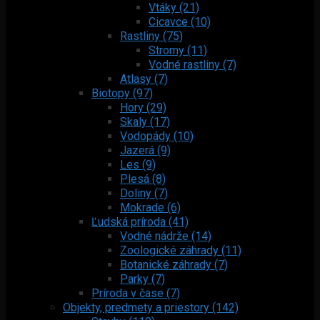
Vtáky (21)
Cicavce (10)
Rastliny (75)
Stromy (11)
Vodné rastliny (7)
Atlasy (7)
Biotopy (97)
Hory (29)
Skaly (17)
Vodopády (10)
Jazerá (9)
Les (9)
Plesá (8)
Doliny (7)
Mokrade (6)
Ľudská príroda (41)
Vodné nádrže (14)
Zoologické záhrady (11)
Botanické záhrady (7)
Parky (7)
Príroda v čase (7)
Objekty, predmety a priestory (142)