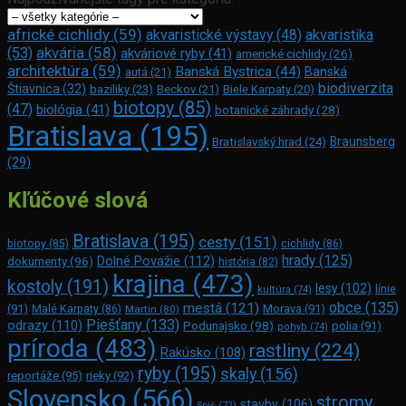
africké cichlidy
(59)
akvaristické výstavy
(48)
akvaristika
akvária
(58)
(53)
akváriové ryby
(41)
americké cichlidy
(26)
architektúra
(59)
Banská Bystrica
(44)
Banská
autá
(21)
biodiverzita
Štiavnica
(32)
baziliky
(23)
Beckov
(21)
Biele Karpaty
(20)
biotopy
(85)
(47)
biológia
(41)
botanické záhrady
(28)
Bratislava
(195)
Braunsberg
Bratislavský hrad
(24)
(29)
Kľúčové slová
Bratislava
(195)
cesty
(151)
biotopy
(85)
cichlidy
(86)
hrady
(125)
Dolné Považie
(112)
dokumenty
(96)
história
(82)
krajina
(473)
kostoly
(191)
lesy
(102)
línie
kultúra
(74)
obce
(135)
mestá
(121)
(91)
Morava
(91)
Malé Karpaty
(86)
Martin
(80)
Piešťany
(133)
odrazy
(110)
Podunajsko
(98)
polia
(91)
pohyb
(74)
príroda
(483)
rastliny
(224)
Rakúsko
(108)
ryby
(195)
skaly
(156)
reportáže
(95)
rieky
(92)
Slovensko
(566)
stromy
stavby
(106)
Spiš
(72)