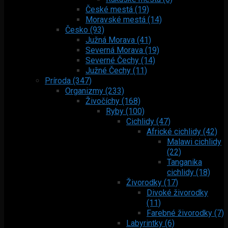
České mestá (19)
Moravské mestá (14)
Česko (93)
Južná Morava (41)
Severná Morava (19)
Severné Čechy (14)
Južné Čechy (11)
Príroda (347)
Organizmy (233)
Živočíchy (168)
Ryby (100)
Cichlidy (47)
Africké cichlidy (42)
Malawi cichlidy
(22)
Tanganika
cichlidy (18)
Živorodky (17)
Divoké živorodky
(11)
Farebné živorodky (7)
Labyrintky (6)