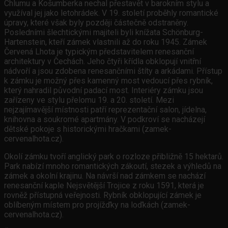
Chlumu a Košumberka nechal přestavět v barokním stylu a
využíval jej jako letohrádek. V 19. století proběhly romantické
úpravy, které však byly později částečně odstraněny.
Posledními šlechtickými majiteli byli knížata Schönburg-
Hartenstein, kteří zámek vlastnili až do roku 1945. Zámek
Červená Lhota je typickým představitelem renesanční
architektury v Čechách. Jeho čtyři křídla obklopují vnitřní
nádvoří a jsou zdobena renesančními štíty a arkádami. Přístup
k zámku je možný přes kamenný most vedoucí přes rybník,
který nahradil původní padací most. Interiéry zámku jsou
zařízeny ve stylu přelomu 19. a 20. století. Mezi
nejzajímavější místnosti patří reprezentační salon, jídelna,
knihovna a soukromé apartmány. V podkroví se nacházejí
dětské pokoje s historickými hračkami (zamek-
cervenalhota.cz).
Okolí zámku tvoří anglický park o rozloze přibližně 15 hektarů.
Park nabízí mnoho romantických zákoutí, stezek a výhledů na
zámek a okolní krajinu. Na návrší nad zámkem se nachází
renesanční kaple Nejsvětější Trojice z roku 1591, která je
rovněž přístupná veřejnosti. Rybník obklopující zámek je
oblíbeným místem pro projížďky na loďkách (zamek-
cervenalhota.cz).