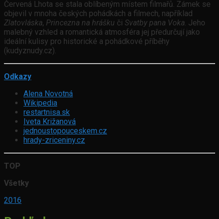
Červená Lhota se stala oblíbeným místem filmařů. Zámek se
objevil v mnoha českých pohádkách a filmech, například
Zlatovláska
,
Princezna na hrášku
či
Svatby pana Voka
. Jeho
malebný vzhled a romantická atmosféra jej předurčují jako
ideální kulisy pro historické a pohádkové příběhy
(kudyznudy.cz).
Odkazy
Alena Novotná
Wikipedia
restartnisa.sk
Iveta Križanová
jednoustopouceskem.cz
hrady-zriceniny.cz
TOP
Všetky
2016