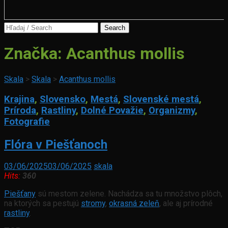
Search
for:
Značka:
Acanthus mollis
Skala
>
Skala
>
Acanthus mollis
Krajina
,
Slovensko
,
Mestá
,
Slovenské mestá
,
Príroda
,
Rastliny
,
Dolné Považie
,
Organizmy
,
Fotografie
Flóra v Piešťanoch
03/06/2025
03/06/2025
skala
Hits:
360
Piešťany
sú mestom zelene. Nachádza sa tu množstvo plôch,
na ktorých sa pestujú
stromy
,
okrasná zeleň
, ale aj prírodné
rastliny
.