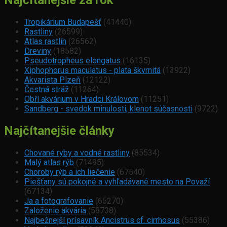
Najčítanejšie za rok
Tropikárium Budapešť
(41440)
Rastliny
(26599)
Atlas rastlín
(26562)
Dreviny
(18582)
Pseudotropheus elongatus
(16135)
Xiphophorus maculatus - plata škvrnitá
(13922)
Akvarista Plzeň
(12122)
Čestná stráž
(11264)
Obří akvárium v Hradci Královom
(11251)
Sandberg - svedok minulosti, klenot súčasnosti
(9722)
Najčítanejšie články
Chované ryby a vodné rastliny
(85534)
Malý atlas rýb
(71495)
Choroby rýb a ich liečenie
(67540)
Piešťany sú pokojné a vyhľadávané mesto na Považí
(67134)
Ja a fotografovanie
(65270)
Založenie akvária
(58738)
Najbežnejší prísavník Ancistrus cf. cirrhosus
(55386)