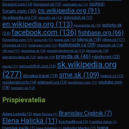
cichlid-
blogspot.com
(14)
blogspot.sk
(15)
cestovatel.eu
(11)
cs.wikipedia.org
(91)
forum.com
(30)
de.wikipedia.org
(15)
dennikn.sk
(12)
dobrodruh.sk
(13)
en.wikipedia.org
(113)
ephoto.sk
enviroportal.sk
(10)
facebook.com
(136)
fishbase.org
(66)
(24)
hiking.sk
(18)
idnes.cz
(17)
fishprofiles.com
(11)
gcca.net
(11)
google.com
(10)
kudyznudy.cz
(29)
muzeum.sk
(14)
infoglobe.sk
(11)
instagram.com
(11)
piestanskydennik.sk
(12)
nih.gov
(11)
panorama.sk
(10)
piestany.sk
(10)
pravda.sk
(46)
rybicky.net
(22)
planetslovakia.sk
(12)
pnky.sk
(10)
sk.wikipedia.org
seriouslyfish.com
(15)
sav.sk
(11)
(277)
sme.sk
(109)
slovakia.travel
(19)
treking.cz
(13)
youtube.com
vysoke-tatry.info
(14)
wikitravel.org
(15)
wordpress.com
(11)
(18)
zoznam.sk
(12)
Prispievatelia
Branislav Cigánik
(7)
Adam Lewicki
(2)
Adam Pernica
(1)
Elena Halická
(11)
Eva Kaclíková
(2)
František Debre
(1)
Ivana
František Kaclík
(2)
Heliodor Macko
(2)
Hana Bobáľová
(1)