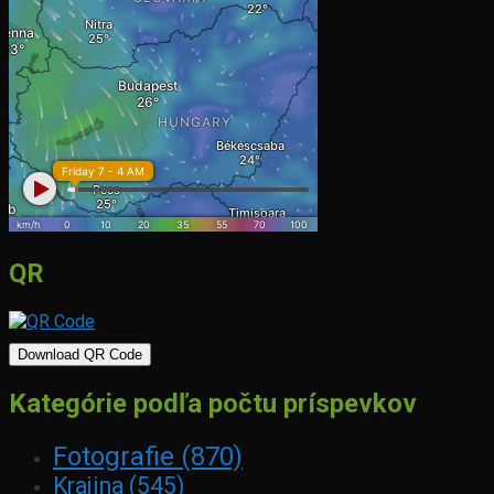
QR
Download QR Code
Kategórie podľa počtu príspevkov
Fotografie
(870)
Krajina
(545)