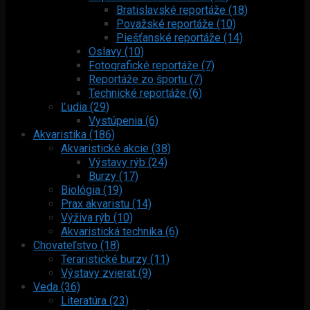
Bratislavské reportáže (18)
Považské reportáže (10)
Piešťanské reportáže (14)
Oslavy (10)
Fotografické reportáže (7)
Reportáže zo športu (7)
Technické reportáže (6)
Ľudia (29)
Vystúpenia (6)
Akvaristika (186)
Akvaristické akcie (38)
Výstavy rýb (24)
Burzy (17)
Biológia (19)
Prax akvaristu (14)
Výživa rýb (10)
Akvaristická technika (6)
Chovateľstvo (18)
Teraristické burzy (11)
Výstavy zvierat (9)
Veda (36)
Literatúra (23)