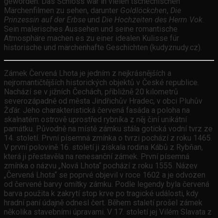
geworden. Das Schloss war in vielen tschechischen
Märchenfilmen zu sehen, darunter
Goldlöckchen
,
Die
Prinzessin auf der Erbse
und
Die Hochzeiten des Herrn Vok
.
Sein malerisches Aussehen und seine romantische
Atmosphäre machen es zu einer idealen Kulisse für
historische und märchenhafte Geschichten (kudyznudy.cz).
Zámek Červená Lhota je jedním z nejkrásnějších a
nejromantičtějších historických objektů v České republice.
Nachází se v jižních Čechách, přibližně 20 kilometrů
severozápadně od města Jindřichův Hradec, v obci Pluhův
Žďár. Jeho charakteristická červená fasáda a poloha na
skalnatém ostrově uprostřed rybníka z něj činí unikátní
památku. Původně na místě zámku stála gotická vodní tvrz ze
14. století. První písemná zmínka o tvrzi pochází z roku 1465.
V první polovině 16. století ji získala rodina Kábů z Rybňan,
která ji přestavěla na renesanční zámek. První písemná
zmínka o názvu „Nová Lhota“ pochází z roku 1555. Název
„Červená Lhota“ se poprvé objevil v roce 1602 a je odvozen
od červené barvy omítky zámku. Podle legendy byla červená
barva použita k zakrytí stop krve po tragické události, kdy
hradní paní údajně odnesl čert. Během staletí prošel zámek
několika stavebními úpravami. V 17. století jej Vilém Slavata z