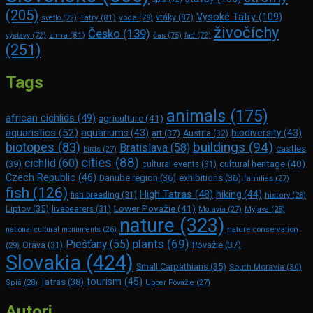
(205)
Vysoké Tatry
(109)
Tatry
(81)
voda
(79)
vtáky
(87)
svetlo
(72)
živočíchy
Česko
(139)
zima
(81)
výstavy
(72)
čas
(75)
ľad
(72)
(251)
Tags
animals
(175)
african cichlids
(49)
agriculture
(41)
aquaristics
(52)
aquariums
(43)
biodiversity
(43)
art
(37)
Austria
(32)
buildings
(94)
biotopes
(83)
Bratislava
(58)
castles
birds
(27)
cities
(88)
cichlid
(60)
(39)
cultural heritage
(40)
cultural events
(31)
Czech Republic
(46)
Danube region
(36)
exhibitions
(36)
families
(27)
fish
(126)
High Tatras
(48)
hiking
(44)
fish breeding
(31)
history
(28)
Lower Považie
(41)
Liptov
(35)
livebearers
(31)
Moravia
(27)
Myjava
(28)
nature
(323)
nature conservation
national cultural monuments
(26)
plants
(69)
Piešťany
(55)
Považie
(37)
(29)
Orava
(31)
Slovakia
(424)
Small Carpathians
(35)
South Moravia
(30)
tourism
(45)
Tatras
(38)
Spiš
(28)
Upper Považie
(27)
Autori