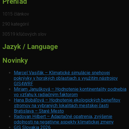
Prehľad
1015 článkov
290 kategórií
30519 kľúčových slov
Jazyk / Language
Novinky
Marcel Vasiľák – Klimatické simulácie snehovej
pokrývky v horských oblastiach s využitím nástrojov
GIS4WRF
Miriam Janušková – Hodnotenie kontinentality podnebia
vo vzťahu k radiačným faktorom
Hana Bobáľová – Hodnotenie ekologických benefitov
stromov na vybraných lokalitách mestskej časti
Bratislava – Staré Mesto
Radovan Hilbert – Adaptačné opatrenia, zvýšenie
odolnosti na negatívne aspekty klimatickej zmeny
GIS Slovakia 2026