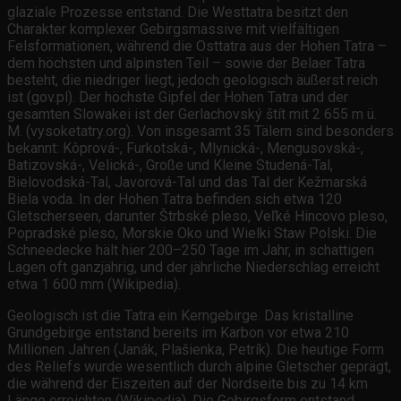
glaziale Prozesse entstand. Die Westtatra besitzt den
Charakter komplexer Gebirgsmassive mit vielfältigen
Felsformationen, während die Osttatra aus der Hohen Tatra –
dem höchsten und alpinsten Teil – sowie der Belaer Tatra
besteht, die niedriger liegt, jedoch geologisch äußerst reich
ist (gov.pl). Der höchste Gipfel der Hohen Tatra und der
gesamten Slowakei ist der Gerlachovský štít mit 2 655 m ü.
M. (vysoketatry.org). Von insgesamt 35 Tälern sind besonders
bekannt: Kôprová-, Furkotská-, Mlynická-, Mengusovská-,
Batizovská-, Velická-, Große und Kleine Studená-Tal,
Bielovodská-Tal, Javorová-Tal und das Tal der Kežmarská
Biela voda. In der Hohen Tatra befinden sich etwa 120
Gletscherseen, darunter Štrbské pleso, Veľké Hincovo pleso,
Popradské pleso, Morskie Oko und Wielki Staw Polski. Die
Schneedecke hält hier 200–250 Tage im Jahr, in schattigen
Lagen oft ganzjährig, und der jährliche Niederschlag erreicht
etwa 1 600 mm (Wikipedia).
Geologisch ist die Tatra ein Kerngebirge. Das kristalline
Grundgebirge entstand bereits im Karbon vor etwa 210
Millionen Jahren (Janák, Plašienka, Petrík). Die heutige Form
des Reliefs wurde wesentlich durch alpine Gletscher geprägt,
die während der Eiszeiten auf der Nordseite bis zu 14 km
Länge erreichten (Wikipedia). Die Gebirgsform entstand