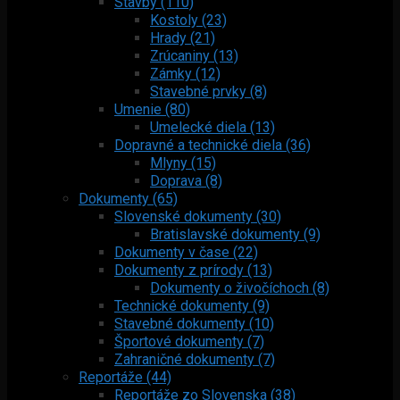
Stavby (110)
Kostoly (23)
Hrady (21)
Zrúcaniny (13)
Zámky (12)
Stavebné prvky (8)
Umenie (80)
Umelecké diela (13)
Dopravné a technické diela (36)
Mlyny (15)
Doprava (8)
Dokumenty (65)
Slovenské dokumenty (30)
Bratislavské dokumenty (9)
Dokumenty v čase (22)
Dokumenty z prírody (13)
Dokumenty o živočíchoch (8)
Technické dokumenty (9)
Stavebné dokumenty (10)
Športové dokumenty (7)
Zahraničné dokumenty (7)
Reportáže (44)
Reportáže zo Slovenska (38)