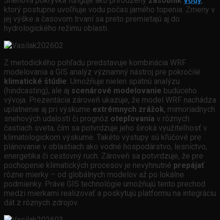
Snehová pokrývka funguje ako prirodzený
zásobník
vody
,
ktorý postupne uvoľňuje vodu počas jarného topenia. Zmeny v
jej výške a časovom trvaní sa preto premietajú aj do
hydrologického režimu oblasti.
Z metodického pohľadu predstavuje kombinácia WRF
modelovania a GIS analýz významný nástroj pre pokročilé
klimatické štúdie
. Umožňuje nielen spätnú analýzu
(hindcasting), ale aj
scenárové modelovanie
budúceho
vývoja. Prezentácia zároveň ukazuje, že model WRF nachádza
uplatnenie aj pri výskume
extrémnych zrážok
, mimoriadnych
snehových udalostí či prognóz
otepľovania
v rôznych
častiach sveta, čím sa potvrdzuje jeho široká využiteľnosť v
klimatologickom výskume. Takéto výstupy sú kľúčové pre
plánovanie v oblastiach ako vodné hospodárstvo, lesníctvo,
energetika či cestovný ruch. Zároveň sa potvrdzuje, že pre
pochopenie klimatických procesov je nevyhnutné
prepájať
rôzne mierky – od globálnych modelov až po lokálne
podmienky. Práve GIS technológie umožňujú tento prechod
medzi mierkami realizovať a poskytujú platformu na integráciu
dát z rôznych zdrojov.