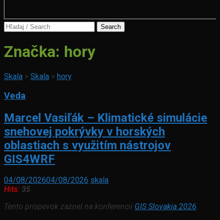
Search
for:
Značka:
hory
Skala
>
Skala
>
hory
Veda
Marcel Vasiľák – Klimatické simulácie
snehovej pokrývky v horských
oblastiach s využitím nástrojov
GIS4WRF
04/08/2026
04/08/2026
skala
Hits:
35
Tento príspevok zaznel na konferencii
GIS Slovakia 2026
.