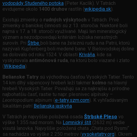
vodopády Studeného potoka
(Peter Kaclík). V Tatrách
evidujeme okolo
1400 druhov
rastlín (
wikipedia.sk
).
Existujú zmienky o
rudných výskytoch
v Tatrách. Prvé
zmienky o baníckej činnosti sú z 13. storočia. Niektoré boli
najmä v 17. a 18. storočí využívané. Majú len mineralogický
význam a nezodpovedajú kritériám ložiska nerastných
surovín. Pri
Štrbe
boli bane na železnú rudu a na Patrii, ktorú
nazývali Kupfenberg boli medené bane. V Bielovodskej doline
sa dolovalo od roku 1524. V oblasti
Kriváňa
, kde sa
vyskytovala
antimónová ruda
, na ktorú bolo viazané i zlato
(
Wikipedia
).
Belianske Tatry
sú východnou časťou Vysokých Tatier. Tento
14 km dlhý vápencový hrebeň leží takmer
kolmo
na hlavný
hrebeň Vysokých Tatier. Považujú sa za najkrajšiu a prírodne
najbohatšiu časť, rastie tu napr. plesnivec alpínsky –
Leontopodium alpinum
(
e-tatry.szm.com
)
.
K vyhľadávaným
lokalitám patrí
Belianska jaskyňa
.
V Tatrách je najvyššie položená osada
Štrbské Pleso
vo
výške 1 355 nad morom. Na
Lomnický štít
(2632 m) vedie
visutá lanovka. Najvyššie položená chata „Chata pod Rysmi“
sa nachádza vo výške 2 250 metrov (
vysoketatry.org
). Okrem