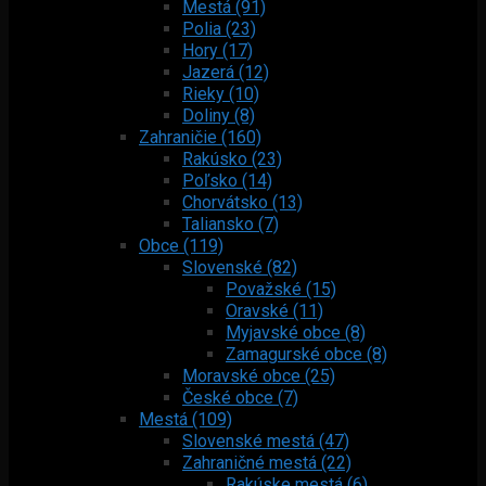
Mestá (91)
Polia (23)
Hory (17)
Jazerá (12)
Rieky (10)
Doliny (8)
Zahraničie (160)
Rakúsko (23)
Poľsko (14)
Chorvátsko (13)
Taliansko (7)
Obce (119)
Slovenské (82)
Považské (15)
Oravské (11)
Myjavské obce (8)
Zamagurské obce (8)
Moravské obce (25)
České obce (7)
Mestá (109)
Slovenské mestá (47)
Zahraničné mestá (22)
Rakúske mestá (6)