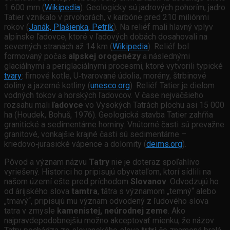
1 600 mm (
Wikipedia
). Geologicky sú jadrových pohorím, jadro
Tatier vznikalo v prvohorách, v karbóne pred 210 miliónmi
rokov (
Janák, Plašienka, Petrík
). Na reliéf mali hlavný vplyv
alpínske ľadovce, ktoré v ľadových dobách dosahovali na
severných stranách až 14 km (
Wikipedia
). Reliéf bol
formovaný počas
alpskej orogenézy
a následnými
glaciálnymi a periglaciálnymi procesmi, ktoré vytvorili typické
tvary
: firnové kotle, U‑tvarované údolia, morény, štrbinové
doliny a jazerné kotliny (
unesco.org
). Reliéf Tatier je dielom
vodných tokov a horských ľadovcov. V čase nejväčšieho
rozsahu mali
ľadovce
vo Vysokých Tatrách plochu asi 15 000
ha (Houdek, Bohuš, 1976). Geologická stavba Tatier zahŕňa
granitické a sedimentárne horniny. Vnútorné časti sú prevažne
granitové, vonkajšie krajné časti sú sedimentárne –
kriedovo‑jurasické vápence a dolomity (
deims.org
).
Pôvod a význam názvu
Tatry
nie je doteraz spoľahlivo
vyriešený. Historici ho pripisujú obyvateľom, ktorí sídlili na
našom území ešte pred príchodom
Slovanov
. Odvodzujú ho
od árijského slova
tamtra
, tâtra s významom „temný“ alebo
„tmavý“, pripisujú mu význam odvodený z ľudového slova
tatra v zmysle
kamenistej, neúrodnej zeme
. Ako
najpravdepodobnejšiu možno akceptovať mienku, že názov