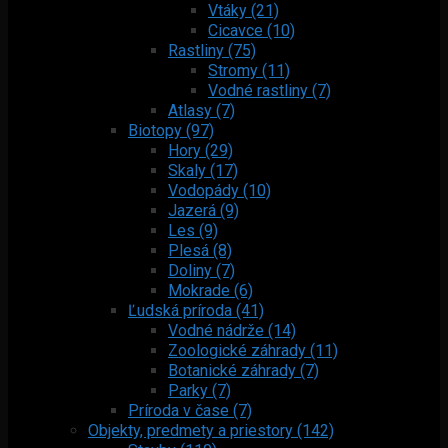
Vtáky (21)
Cicavce (10)
Rastliny (75)
Stromy (11)
Vodné rastliny (7)
Atlasy (7)
Biotopy (97)
Hory (29)
Skaly (17)
Vodopády (10)
Jazerá (9)
Les (9)
Plesá (8)
Doliny (7)
Mokrade (6)
Ľudská príroda (41)
Vodné nádrže (14)
Zoologické záhrady (11)
Botanické záhrady (7)
Parky (7)
Príroda v čase (7)
Objekty, predmety a priestory (142)