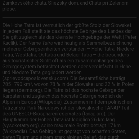
Zamkovského chata, Sliezsky dom, and Chata pri Zelenom
plese.
Die Hohe Tatra ist vermutlich der größte Stolz der Slowakei.
In jedem Fall stellt sie das höchste Gebirge des Landes dar.
Sie gilt zugleich als das kleinste Hochgebirge der Welt (Peter
Kaclík). Der Name
Tatra
wird häufig als Sammelbezeichnung
mehrerer Gebirgseinheiten verstanden – Hohe Tatra, Niedere
Tatra, Westtatra, Osttatra und Belaer Tatra – die besonders
aus touristischer Sicht oft als ein zusammenhängendes
Gebirgssystem betrachtet werden oder vereinfacht in Hohe
und Niedere Tatra gegliedert werden
(sprievodcaposlovensku.com). Die Gesamtfläche beträgt
785–790 km², wovon 78 % in der Slowakei und 22 % in Polen
liegen (deims.org). Die Tatra ist das höchste Gebirge der
Karpaten und zugleich das höchste Gebirge nördlich der
Alpen in Europa (Wikipedia). Zusammen mit dem polnischen
Tatrzański Park Narodowy ist der slowakische TANAP Teil
des UNESCO-Biosphärenreservates (tanap.org). Der
Hauptkamm der Hohen Tatra ist lediglich 26 km lang
(vysoketatry.org), seine maximale Breite beträgt 17 km
(Wikipedia). Das Gebirge ist geprägt von scharfen Graten,
tiefen Tälern und einem stark alpinen Relief, das durch