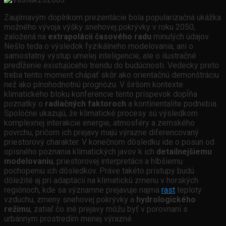
Zaujímavým doplnkom prezentácie bola popularizačná ukážka
možného vývoja výšky snehovej pokrývky v roku 2050,
založená na
extrapolácii časového radu
minulých údajov.
Nešlo teda o výsledok fyzikálneho modelovania, ani o
samostatný výstup umelej inteligencie, ale o ilustračné
predĺženie existujúceho trendu do budúcnosti. Vedecky preto
treba tento moment chápať skôr ako orientačnú demonštráciu
než ako plnohodnotnú prognózu. V širšom kontexte
klimatického bloku konferencie tento príspevok dopĺňa
poznatky o
radiačných faktoroch
a kontinentalite podnebia.
Spoločne ukazujú, že klimatické procesy sú výsledkom
komplexnej interakcie energie, atmosféry a zemského
povrchu, pričom ich prejavy majú výrazne diferencovaný
priestorový charakter. V konečnom dôsledku ide o posun od
opisného poznania klimatických javov k ich
detailnejšiemu
modelovaniu
, priestorovej interpretácii a hlbšiemu
pochopeniu ich dôsledkov. Práve takéto prístupy budú
dôležité aj pri adaptácii na klimatickú zmenu v horských
regiónoch, kde sa významne prejavuje najmä
rast
teploty
vzduchu, zmeny snehovej pokrývky a
hydrologického
režimu
, zatiaľ čo iné prejavy môžu byť v porovnaní s
urbánnym prostredím menej výrazné.