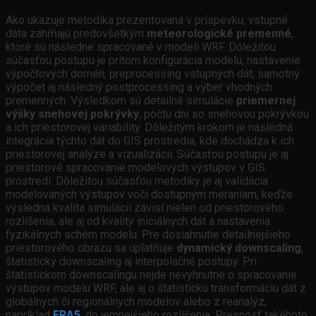
Ako ukazuje metodika prezentovaná v príspevku, vstupné
dáta zahŕňajú predovšetkým
meteorologické premenné
,
ktoré sú následne spracované v modeli WRF. Dôležitou
súčasťou postupu je pritom konfigurácia modelu, nastavenie
výpočtových domén, preprocessing vstupných dát, samotný
výpočet aj následný postprocessing a výber vhodných
premenných. Výsledkom sú detailné simulácie
priemernej
výšky snehovej pokrývky
, počtu dní so snehovou pokrývkou
a ich priestorovej variability. Dôležitým krokom je následná
integrácia týchto dát do GIS prostredia, kde dochádza k ich
priestorovej analýze a vizualizácii. Súčasťou postupu je aj
priestorové spracovanie modelových výstupov v GIS
prostredí. Dôležitou súčasťou metodiky je aj validácia
modelovaných výstupov voči dostupným meraniam, keďže
výsledná kvalita simulácií závisí nielen od priestorového
rozlíšenia, ale aj od kvality iniciálnych dát a nastavenia
fyzikálnych schém modelu. Pre dosiahnutie detailnejšieho
priestorového obrazu sa uplatňuje
dynamický downscaling
,
štatistický downscaling aj interpolačné postupy. Pri
štatistickom downscalingu nejde nevyhnutne o spracovanie
výstupov modelu WRF, ale aj o štatistickú transformáciu dát z
globálnych či regionálnych modelov alebo z reanalýz,
napríklad
ERA5
, do jemnejšieho rozlíšenia. Presnosť takéhoto