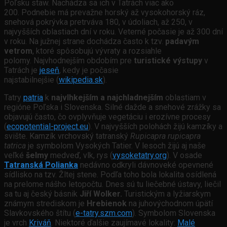
Poľsku staw. Nachádza sa ich v Tatrách viac ako
200. Podnebie má prevažne horský až vysokohorský ráz,
snehová pokrývka pretrváva 180, v údoliach, až 250, v
najvyšších oblastiach dní v roku. Veterné počasie je až 300 dní
v roku. Na južnej strane dochádza často k tzv.
padavým
vetrom
, ktoré spôsobujú vývraty a rozsiahle
polomy. Najvhodnejším obdobím pre
turistické výstupy
v
Tatrách je
jeseň
, kedy je počasie
najstabilnejšie (
wikipedia.sk
).
Tatry
patria
k
najvlhkejším a najchladnejším
oblastiam v
regióne Poľska i Slovenska. Silné dažde a snehové zrážky sa
objavujú často, čo ovplyvňuje vegetáciu i erozívne procesy
(
ecopotential-project.eu
). V najvyšších polohách žijú kamzíky a
svište. Kamzík vrchovský tatranský
Rupicapra rupicapra
tatrica
je symbolom Vysokých Tatier. V lesoch žijú aj naše
veľké
šelmy
medveď, vlk, rys (
vysoketatry.org
). V osade
Tatranská Polianka
nedávno odkryli dávnoveké opevnené
sídlisko na tzv. Žltej stene. Podľa toho bola lokalita osídlená
na prelome nášho letopočtu. Dnes sú tu liečebné ústavy, liečil
sa tu aj český básnik
Jiří Wolker.
Turistickým a lyžiarskym
známym strediskom je
Hrebienok
na juhovýchodnom úpätí
Slavkovského štítu (
e-tatry.szm.com
). Symbolom Slovenska
je vrch
Kriváň
. Niektoré ďalšie zaujímavé lokality:
Malé