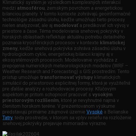
Klimatický systém je výsledkom komplexných interakcií
medzi
atmosférou
, zemským povrchom a energetickou
bilanciou planéty. V tomto kontexte zohrávajú geoinformačné
technológie zásadnú úlohu, keďže umožňujú tieto procesy
nielen analyzovať, ale aj
modelovať
a predikovať ich vývoj v
priestore a čase. Téma modelovania snehovej pokrývky v
horských oblastiach reflektuje aktuálnu potrebu detailného
poznania kryosférických procesov v kontexte
klimatickej
zmeny
, keďže snehová pokrývka zohráva zásadnú úlohu v
hydrologickom cykle, energetickej bilancii krajiny aj v
ekosystémových procesoch. Modelovanie vychádza z
prepojenia numerických meteorologických modelov (WRF –
Weather Research and Forecasting) s GIS prostredím. Tento
prístup umožňuje
transformovať výstupy
klimatických
simulácií do priestorovo explicitnej formy, ktorá je využiteľná
pre ďalšie analýzy a rozhodovacie procesy. Kľúčovým
aspektom je pritom schopnosť pracovať s
vysokým
priestorovým rozlíšením
, ktoré je nevyhnutné najmä v
členitom horskom teréne. V prezentovanom výskume
predstavujú primárne záujmové územie
Vysoké
a Belianske
Tatry
, teda prostredie, v ktorom sa vplyv reliéfu na rozloženie
snehovej pokrývky prejavuje mimoriadne výrazne.