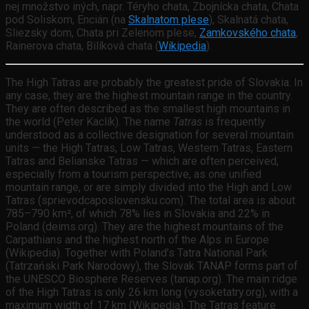
nej množstvo iných, napr. Téryho chata, Zbojnícka chata, Chata
pod Soliskom, Encián (na
Skalnatom plese
), Skalnatá chata,
Sliezsky dom, Chata pri Zelenom plese,
Zamkovského chata
,
Rainerova chata, Bilíková chata (
Wikipedia
).
The High Tatras are probably the greatest pride of Slovakia. In
any case, they are the highest mountain range in the country.
They are often described as the smallest high mountains in
the world (Peter Kaclík). The name
Tatras
is frequently
understood as a collective designation for several mountain
units — the High Tatras, Low Tatras, Western Tatras, Eastern
Tatras and Belianske Tatras — which are often perceived,
especially from a tourism perspective, as one unified
mountain range, or are simply divided into the High and Low
Tatras (sprievodcaposlovensku.com). The total area is about
785–790 km², of which 78% lies in Slovakia and 22% in
Poland (deims.org). They are the highest mountains of the
Carpathians and the highest north of the Alps in Europe
(Wikipedia). Together with Poland’s Tatra National Park
(Tatrzański Park Narodowy), the Slovak TANAP forms part of
the UNESCO Biosphere Reserves (tanap.org). The main ridge
of the High Tatras is only 26 km long (vysoketatry.org), with a
maximum width of 17 km (Wikipedia). The Tatras feature