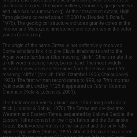
producing cirques, U-shaped valleys, moraines, gorge valleys
and lake basins (unesco.org). At their maximum extent, High
Tatra glaciers covered about 15,000 ha (Houdek & Bohuš,
1976). The geological structure includes granite cores in the
interior and Mesozoic limestones and dolomites in the outer
zones (deims.org).
The origin of the name
Tatras
is not definitively resolved.
Some scholars link it to pre-Slavic inhabitants and to the
Aryan words
tamtra
or
tâtra
meaning “dark”. Others relate it to
a folk word meaning rocky, barren land. The most widely
accepted view derives the name from the Slavic word
trtri
meaning “cliffs” (Melich 1902; Czambel 1906; Chaloupecký
1923). The first written record dates to 999, as
Tritri montes
(wikipedia.sk), and by 1125 it appeared as
Tatri
in Cosmas‘
Chronicle (Kele & Lučanský, 2001).
The Bielovodská Valley glacier was 14 km long and 330 m
thick (Houdek & Bohuš, 1976). The Tatras are divided into
Western and Eastern Tatras, separated by Ľaliové Saddle; the
Eastern Tatras consist of the High Tatras and the Belianske
Tatras. Bielovodská Valley is the longest and the only fully
alpine-type valley (Bohuš, 1996). About 330 caves have been