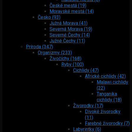
České mestá (19)
Moravské mestá (14)
Česko (93)
Južná Morava (41)
Severná Morava (19)
Severné Čechy (14)
Južné Čechy (11)
Príroda (347)
Organizmy (233)
Živočíchy (168)
Ryby (100)
Cichlidy (47)
Africké cichlidy (42)
Malawi cichlidy
(22)
Tanganika
cichlidy (18)
Živorodky (17)
Divoké živorodky
(11)
Farebné živorodky (7)
Labyrintky (6)