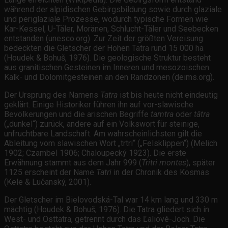
während der alpidischen Gebirgsbildung sowie durch glaziale
und periglaziale Prozesse, wodurch typische Formen wie
Kar-Kessel, U-Täler, Moränen, Schlucht-Täler und Seebecken
entstanden (unesco.org). Zur Zeit der größten Vereisung
bedeckten die Gletscher der Hohen Tatra rund 15 000 ha
(Houdek & Bohuš, 1976). Die geologische Struktur besteht
aus granitischen Gesteinen im Inneren und mesozoischen
Kalk- und Dolomitgesteinen an den Randzonen (deims.org).
Der Ursprung des Namens
Tatra
ist bis heute nicht eindeutig
geklärt. Einige Historiker führen ihn auf vor-slawische
Bevölkerungen und die arischen Begriffe
tamtra
oder
tâtra
(„dunkel“) zurück, andere auf ein Volkswort für steinige,
unfruchtbare Landschaft. Am wahrscheinlichsten gilt die
Ableitung vom slawischen Wort „trtri“ („Felsklippen“) (Melich
1902; Czambel 1906; Chaloupecký 1923). Die erste
Erwähnung stammt aus dem Jahr 999 (
Tritri montes
), später
1125 erscheint der Name
Tatri
in der Chronik des Kosmas
(Kele & Lučanský, 2001).
Der Gletscher im Bielovodská-Tal war 14 km lang und 330 m
mächtig (Houdek & Bohuš, 1976). Die Tatra gliedert sich in
West- und Osttatra, getrennt durch das Ľaliové-Joch. Die