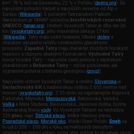
km². 78 % leží na Slovensku, 22 % v Poľsku (
deims.org
). Sú
najvyšším pohorím Karpát a najvyšším severne od Álp v
Európe (
Wikipedia
). S poľským Tatrzańskim Parkom
Narodowym je TANAP súčasťou
biosférických rezervácií
UNESCO
(
tanap.org
). Hrebeň Vysokých Tatier je dlhý len 26
km (
vysoketatry.org
), jeho maximálna šírka je 17 km
(
Wikipedia
). Tatry majú ostré hrebeňe, hlboké
doliny
a
charakter alpského reliéfu vzniknutého glaciálnymi
procesmi.
Západné Tatry
majú charakter zložitých horských
masívov s rôznymi skalnými formáciami.
Východné Tatry
tvoria Vysoké Tatry – najvyššie časti pohoria s alpínskym
charakterom a
Belianske Tatry
– nižšie položenée, ale
významné pohoria s bohatou geológiou (
gov.pl
).
Najvyšším vrchom Vysokých Tatier a celého
Slovenska
je
Gerlachovský štít
s nadmorskou výškou 2 655 metrov nad
morom (
vysoketatry.org
). Z 35 dolín sú najznámejšie Kôprová,
Furkotská, Mlynická,
Mengusovská
, Batizovská, Velická,
Veľká
a Malá Studená, Bielovodská, Javorová dolina, Dolina
Kežmarskej Bielej
vody
. Vo Vysokých Tatrách sa nachádza
120
plies
, napr.
Štrbské pleso
, Veľké Hincovo pleso,
Popradské pleso
,
Morské oko
, Wielki Staw Polski.
Sneh
sa
tu udrží 200 – 250 dní v roku, na niektorých tienistých
stráňach sa netopí vôbec, ročný úhrn zrážok tu dosahuje okolo