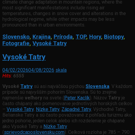
climate change adaptation in mountain regions, where the
most significant manifestations include rising air
temperatures, changes in snow cover and alterations in the
hydrological regime, while other impacts may be less
pronounced than in urban environments.
Slovensko
,
Krajina
,
Príroda
,
TOP
,
Hory
,
Biotopy
,
Fotografie
,
Vysoké Tatry
Vysoké Tatry
04/02/2026
04/08/2026
skala
Hits:
6555
Vysoké
Tatry
sú asi najväčšou pýchou
Slovenska
. V každom
prípade sú najvyšším pohorím Slovenska. Sú to zrejme
najmenšie
veľhory
na svete (
Peter Kaclík
). Názov
Tatry
je
často chápaný ako pomenovanie jednotlivých horských celkov
–
Vysoké Tatry
,
Nízke Tatry
,
Západné Tatry
, Východné Tatry,
Belianske Tatry a sú často považované z pohľadu turizmu ako
jedno pohorie, jeden celok alebo ich rozdelenie je chápané
ako Vysoké Tatry a
Nízke Tatry
(
sprievodcaposlovensku.com
). Celková rozloha je 785 – 790