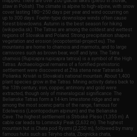
mapped. There are over 200 glacial lakes (pleso in Slovak,
staw
in Polish). The climate is alpine to high-alpine, with snow
cover lasting 180–250 days per year and wind occurring on
up to 300 days. Foehn-type downslope winds often cause
forest blowdowns. Autumn is the best season for hiking
(wikipedia.sk). The Tatras are among the coldest and wettest
regions of Slovakia and Poland. Strong precipitation shapes
vegetation and erosion (ecopotential-project.eu). The
mountains are home to chamois and marmots, and to large
carnivores such as brown bear, wolf and lynx. The Tatra
chamois (Rupicapra rupicapra tatrica) is a symbol of the High
Tatras. Archaeological remains of a fortified prehistoric
settlement were discovered at Žltá stena near Tatranská
Polianka. Kriváň is Slovakia’s national mountain. About 1,400
plant species grow in the Tatras. Mining activity dates back to
the 13th century; iron, copper, antimony and gold were
extracted, though only of mineralogical significance. The
Belianske Tatras form a 14-km limestone ridge and are
among the most scenic parts of the range, famous for
Edelweiss (Leontopodium alpinum) and the Belianska
Cave. The highest settlement is Štrbské Pleso (1,355 m). A
cable car leads to Lomnický Peak (2,632 m). The highest
mountain hut is Chata pod Rysmi (2,250 m), followed by many
famous huts such as Téryho chata, Zbojnícka chata,