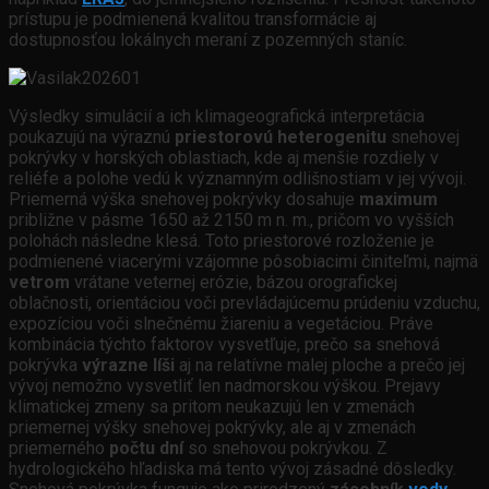
prístupu je podmienená kvalitou transformácie aj
dostupnosťou lokálnych meraní z pozemných staníc.
Výsledky simulácií a ich klimageografická interpretácia
poukazujú na výraznú
priestorovú heterogenitu
snehovej
pokrývky v horských oblastiach, kde aj menšie rozdiely v
reliéfe a polohe vedú k významným odlišnostiam v jej vývoji.
Priemerná výška snehovej pokrývky dosahuje
maximum
približne v pásme 1650 až 2150 m n. m., pričom vo vyšších
polohách následne klesá. Toto priestorové rozloženie je
podmienené viacerými vzájomne pôsobiacimi činiteľmi, najmä
vetrom
vrátane veternej erózie, bázou orografickej
oblačnosti, orientáciou voči prevládajúcemu prúdeniu vzduchu,
expozíciou voči slnečnému žiareniu a vegetáciou. Práve
kombinácia týchto faktorov vysvetľuje, prečo sa snehová
pokrývka
výrazne líši
aj na relatívne malej ploche a prečo jej
vývoj nemožno vysvetliť len nadmorskou výškou. Prejavy
klimatickej zmeny sa pritom neukazujú len v zmenách
priemernej výšky snehovej pokrývky, ale aj v zmenách
priemerného
počtu dní
so snehovou pokrývkou. Z
hydrologického hľadiska má tento vývoj zásadné dôsledky.