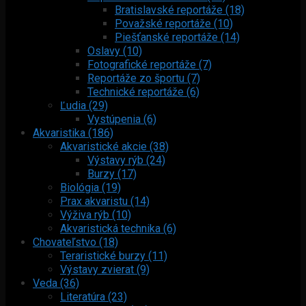
Bratislavské reportáže (18)
Považské reportáže (10)
Piešťanské reportáže (14)
Oslavy (10)
Fotografické reportáže (7)
Reportáže zo športu (7)
Technické reportáže (6)
Ľudia (29)
Vystúpenia (6)
Akvaristika (186)
Akvaristické akcie (38)
Výstavy rýb (24)
Burzy (17)
Biológia (19)
Prax akvaristu (14)
Výživa rýb (10)
Akvaristická technika (6)
Chovateľstvo (18)
Teraristické burzy (11)
Výstavy zvierat (9)
Veda (36)
Literatúra (23)