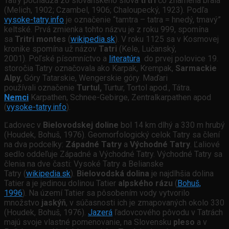
Tatry pochádza zo slovanského slova
trtri
čo znamená bralá
(Melich, 1902; Czambel, 1906; Chaloupecký, 1923). Podľa
vysoke-tatry.info
je označenie “tamtra – tatra = hnedý, tmavý”
keltské. Prvá zmienka tohto názvu je z roku 999, spomína
sa
Tritri montes
(
wikipedia.sk
). V roku 1125 sa v Kosmovej
kronike spomína už názov
Tatri
(Kele, Lučanský,
2001). Poľské písomníctvo a
literatúra
do prvej polovice 19.
storočia Tatry označovala ako Karpak, Krempak,
Sarmackie
Alpy,
Góry Tatarskie, Wengerskie góry. Maďari
používali označenie
Turtul,
Turtur, Tortol apod., Tátra.
Nemci
Karpathen, Schnee-Gebirge, Zentralkarpathen apod
(
vysoke-tatry.info
).
Ľadovec v
Bielovodskej doline
bol 14 km dlhý a 330 m hrubý
(Houdek, Bohuš, 1976). Geomorfologický celok Tatry sa člení
na dva podcelky:
Západné Tatry
a
Východné Tatry
. Ľaliové
sedlo oddeľuje Západné a Východné Tatry. Východné Tatry sa
členia na dve časti: Vysoké Tatry a Belianske
Tatry (
wikipedia.sk
).
Bielovodská dolina
je najdlhšia dolina
Tatier a je jedinou dolinou Tatier
alpského rázu
(
Bohuš,
1996
). Na území Tatier sa pôsobením vody vytvorilo
množstvo
jaskýň
, v súčasnosti ich je zmapovaných okolo 330
(Houdek, Bohuš, 1976).
Jazerá
ľadovcového pôvodu v Tatrách
majú svoje vlastné pomenovanie, na Slovensku
pleso
a v