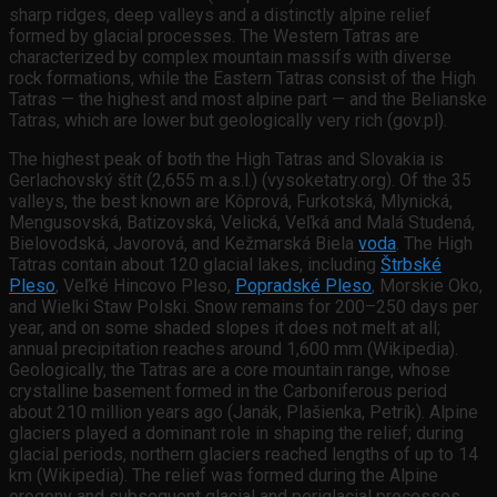
sharp ridges, deep valleys and a distinctly alpine relief
formed by glacial processes. The Western Tatras are
characterized by complex mountain massifs with diverse
rock formations, while the Eastern Tatras consist of the High
Tatras — the highest and most alpine part — and the Belianske
Tatras, which are lower but geologically very rich (gov.pl).
The highest peak of both the High Tatras and Slovakia is
Gerlachovský štít (2,655 m a.s.l.) (vysoketatry.org). Of the 35
valleys, the best known are Kôprová, Furkotská, Mlynická,
Mengusovská, Batizovská, Velická, Veľká and Malá Studená,
Bielovodská, Javorová, and Kežmarská Biela
voda
. The High
Tatras contain about 120 glacial lakes, including
Štrbské
Pleso
, Veľké Hincovo Pleso,
Popradské Pleso
, Morskie Oko,
and Wielki Staw Polski. Snow remains for 200–250 days per
year, and on some shaded slopes it does not melt at all;
annual precipitation reaches around 1,600 mm (Wikipedia).
Geologically, the Tatras are a core mountain range, whose
crystalline basement formed in the Carboniferous period
about 210 million years ago (Janák, Plašienka, Petrík). Alpine
glaciers played a dominant role in shaping the relief; during
glacial periods, northern glaciers reached lengths of up to 14
km (Wikipedia). The relief was formed during the Alpine
orogeny and subsequent glacial and periglacial processes,