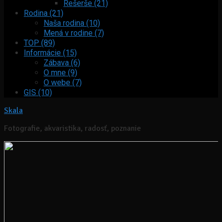
Rešerše (21)
Rodina (21)
Naša rodina (10)
Mená v rodine (7)
TOP (89)
Informácie (15)
Zábava (6)
O mne (9)
O webe (7)
GIS (10)
Skala
Fotografie, akvaristika, radosť, poznanie