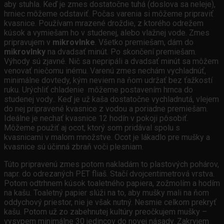
aby stuhla. Keď je zmes dostatočne tuhá (doslova sa neleje),
hrniec môžeme odstaviť. Počas varenia si môžeme pripraviť
kvasnice. Používam mrazené droždie, z ktorého odrežem
kúsok a vymiešam ho v studenej, alebo vlažnej vode. Zmes
pripravujem v
mikrovlnke
. Všetko premiešam, dám do
mikrovlnky
na dvadsať minút. Po skončení premiešam.
Výhody sú zjavné. Nič sa nepripáli a dvadsať minút sa môžem
venovať niečomu inému. Varenú zmes nechám vychladnúť,
minimálne dovtedy, kým neviem na ňom udržať bez ťažkostí
ruku. Urýchliť chladenie môžeme postavením hrnca do
studenej vody.. Keď je už kaša dostatočne vychladnutá, vlejem
do nej pripravené kvasnice z vodou a poriadne premiešam.
Ideálne je nechať kvasnice 12 hodín v pokoji pôsobiť.
Môžeme použiť aj ocot, ktorý som pridával spolu s
kvasnicami v malom množstve. Ocot je lákadlo pre mušky a
kvasnice sú účinná zbraň voči plesniam.
Túto pripravenú zmes potom nakladám to plastových pohárov,
napr. do odrezaných PET fliaš. Stačí dvojcentimetrová vrstva.
Potom odtrhnem kúsok toaletného papiera, zožmolím a hodím
na kašu. Toaletný papier slúži na to, aby mušky mali na ňom
oddychový priestor, nie je však nutný. Nesmie celkom prekryť
kašu. Potom už zo zabehnutej kultúry preočkujem mušky –
vysypem minimálne 30 jedincov do novej násady. Zakryjem