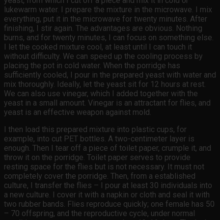
yeast, from which I cut off a piece and mix it in cold or
lukewarm water. I prepare the mixture in the microwave. I mix
everything, put it in the microwave for twenty minutes. After
finishing, I stir again. The advantages are obvious. Nothing
burns, and for twenty minutes, I can focus on something else.
I let the cooked mixture cool, at least until I can touch it
without difficulty. We can speed up the cooling process by
placing the pot in cold water. When the porridge has
sufficiently cooled, I pour in the prepared yeast with water and
mix thoroughly. Ideally, let the yeast sit for 12 hours at rest.
We can also use vinegar, which I added together with the
yeast in a small amount. Vinegar is an attractant for flies, and
yeast is an effective weapon against mold.
I then load this prepared mixture into plastic cups, for
example, into cut PET bottles. A two-centimeter layer is
enough. Then I tear off a piece of toilet paper, crumple it, and
throw it on the porridge. Toilet paper serves to provide
resting space for the flies but is not necessary. It must not
completely cover the porridge. Then, from a established
culture, I transfer the flies – I pour at least 30 individuals into
a new culture. I cover it with a napkin or cloth and seal it with
two rubber bands. Flies reproduce quickly; one female has 50
– 70 offspring, and the reproductive cycle, under normal