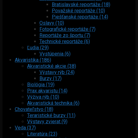
Bratislavské reportáže (18)
Považské reportáže (10)
Piešťanské reportáže (14)
Oslavy (10)
Fotografické reportáže (7)
Reportáže zo športu (7)
Technické reportáže (6)
Ľudia (29)
Vystúpenia (6)
Akvaristika (186)
Akvaristické akcie (38)
Výstavy rýb (24)
Burzy (17)
Biológia (19)
Prax akvaristu (14)
Výživa rýb (10)
Akvaristická technika (6)
Chovateľstvo (18)
Teraristické burzy (11)
Výstavy zvierat (9)
Veda (37)
Literatúra (23)