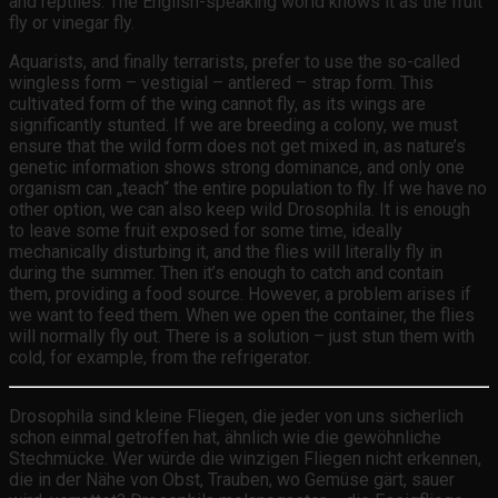
and reptiles. The English-speaking world knows it as the fruit
fly or vinegar fly.
Aquarists, and finally terrarists, prefer to use the so-called
wingless form – vestigial – antlered – strap form. This
cultivated form of the wing cannot fly, as its wings are
significantly stunted. If we are breeding a colony, we must
ensure that the wild form does not get mixed in, as nature’s
genetic information shows strong dominance, and only one
organism can „teach“ the entire population to fly. If we have no
other option, we can also keep wild Drosophila. It is enough
to leave some fruit exposed for some time, ideally
mechanically disturbing it, and the flies will literally fly in
during the summer. Then it’s enough to catch and contain
them, providing a food source. However, a problem arises if
we want to feed them. When we open the container, the flies
will normally fly out. There is a solution – just stun them with
cold, for example, from the refrigerator.
Drosophila sind kleine Fliegen, die jeder von uns sicherlich
schon einmal getroffen hat, ähnlich wie die gewöhnliche
Stechmücke. Wer würde die winzigen Fliegen nicht erkennen,
die in der Nähe von Obst, Trauben, wo Gemüse gärt, sauer