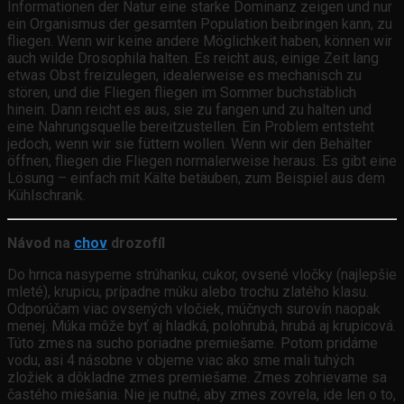
Informationen der Natur eine starke Dominanz zeigen und nur
ein Organismus der gesamten Population beibringen kann, zu
fliegen. Wenn wir keine andere Möglichkeit haben, können wir
auch wilde Drosophila halten. Es reicht aus, einige Zeit lang
etwas Obst freizulegen, idealerweise es mechanisch zu
stören, und die Fliegen fliegen im Sommer buchstäblich
hinein. Dann reicht es aus, sie zu fangen und zu halten und
eine Nahrungsquelle bereitzustellen. Ein Problem entsteht
jedoch, wenn wir sie füttern wollen. Wenn wir den Behälter
öffnen, fliegen die Fliegen normalerweise heraus. Es gibt eine
Lösung – einfach mit Kälte betäuben, zum Beispiel aus dem
Kühlschrank.
Návod na
chov
drozofíl
Do hrnca nasypeme strúhanku, cukor, ovsené vločky (najlepšie
mleté), krupicu, prípadne múku alebo trochu zlatého klasu.
Odporúčam viac ovsených vločiek, múčnych surovín naopak
menej. Múka môže byť aj hladká, polohrubá, hrubá aj krupicová.
Túto zmes na sucho poriadne premiešame. Potom pridáme
vodu, asi 4 násobne v objeme viac ako sme mali tuhých
zložiek a dôkladne zmes premiešame. Zmes zohrievame sa
častého miešania. Nie je nutné, aby zmes zovrela, ide len o to,