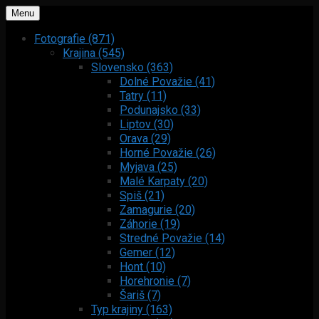
Menu
Fotografie (871)
Krajina (545)
Slovensko (363)
Dolné Považie (41)
Tatry (11)
Podunajsko (33)
Liptov (30)
Orava (29)
Horné Považie (26)
Myjava (25)
Malé Karpaty (20)
Spiš (21)
Zamagurie (20)
Záhorie (19)
Stredné Považie (14)
Gemer (12)
Hont (10)
Horehronie (7)
Šariš (7)
Typ krajiny (163)