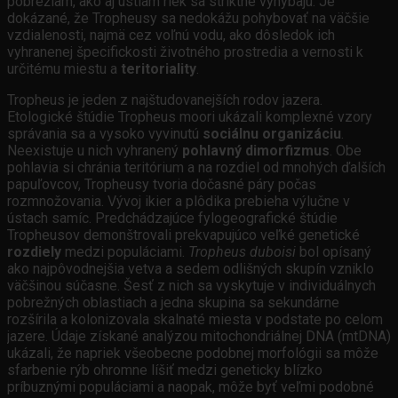
pobrežiam, ako aj ústiam riek sa striktne vyhýbajú. Je
dokázané, že Tropheusy sa nedokážu pohybovať na väčšie
vzdialenosti, najmä cez voľnú vodu, ako dôsledok ich
vyhranenej špecifickosti životného prostredia a vernosti k
určitému miestu a
teritoriality
.
Tropheus je jeden z najštudovanejších rodov jazera.
Etologické štúdie Tropheus moori ukázali komplexné vzory
správania sa a vysoko vyvinutú
sociálnu organizáciu
.
Neexistuje u nich vyhranený
pohlavný dimorfizmus
. Obe
pohlavia si chránia teritórium a na rozdiel od mnohých ďalších
papuľovcov, Tropheusy tvoria dočasné páry počas
rozmnožovania. Vývoj ikier a plôdika prebieha výlučne v
ústach samíc. Predchádzajúce fylogeografické štúdie
Tropheusov demonštrovali prekvapujúco veľké genetické
rozdiely
medzi populáciami.
Tropheus duboisi
bol opísaný
ako najpôvodnejšia vetva a sedem odlišných skupín vzniklo
väčšinou súčasne. Šesť z nich sa vyskytuje v individuálnych
pobrežných oblastiach a jedna skupina sa sekundárne
rozšírila a kolonizovala skalnaté miesta v podstate po celom
jazere. Údaje získané analýzou mitochondriálnej DNA (mtDNA)
ukázali, že napriek všeobecne podobnej morfológii sa môže
sfarbenie rýb ohromne líšiť medzi geneticky blízko
príbuznými populáciami a naopak, môže byť veľmi podobné