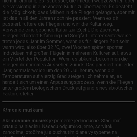
nicht in Ordnung; es ist besser, die Fliegen wegzuwerfen oder
sie vorsichtig in eine andere Kultur zu übertragen. Es besteht
die Möglichkeit, dass Milben in die Fliegen gelangen, aber mir
ist das in all den Jahren noch nie passiert. Wenn es dir
passiert, füttere die Fliegen und wirf die Kultur weg.
Verwende eine gesunde Kultur zur Zucht. Die Zucht von
Fliegen erfordert Erfahrung und Sorgfalt. Interessanterweise
treten jedes Jahr im Sommer, wenn es für längere Zeit sehr
warm wird, also über 32 °C, zwei Wochen später spontan
Individuen mit großen Flügeln in mehreren Kulturen auf, etwa
ein Viertel der Population. Wenn es abkühlt, bekommen die
Fliegen ihr normales Aussehen zurück. Das passiert mir jedes
Jahr, normalerweise um den 20. Juli herum, wenn die
Temperaturen auf vierzig Grad steigen. Ich nehme an, es
handelt sich um einen Anpassungsprozess, wenn die Fliegen
unter großem biologischem Druck aufgrund eines abiotischen
Faktors stehen.
Kŕmenie muškami
Skrmovanie mušiek
je pomerne jednoduché. Stačí mať
prístup na hladinu. Násadu odgumičkujeme, servítok
zahodíme, otočíme ju a buchnutím dlane vysypeme na