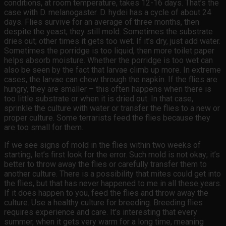
conditions, at room temperature, takes 12-16 days. That’s the
case with D. melanogaster. D. hydei has a cycle of about 24
days. Flies survive for an average of three months, then
despite the yeast, they still mold. Sometimes the substrate
dries out; other times it gets too wet. If it’s dry, just add water.
Sometimes the porridge is too liquid, then more toilet paper
helps absorb moisture. Whether the porridge is too wet can
also be seen by the fact that larvae climb up more. In extreme
cases, the larvae can chew through the napkin. If the flies are
hungry, they are smaller – this often happens when there is
too little substrate or when it is dried out. In that case,
sprinkle the culture with water or transfer the flies to a new or
proper culture. Some terrarists feed the flies because they
are too small for them.
If we see signs of mold in the flies within two weeks of
starting, let’s first look for the error. Such mold is not okay; it’s
better to throw away the flies or carefully transfer them to
another culture. There is a possibility that mites could get into
the flies, but that has never happened to me in all these years.
If it does happen to you, feed the flies and throw away the
culture. Use a healthy culture for breeding. Breeding flies
requires experience and care. It’s interesting that every
summer, when it gets very warm for a long time, meaning