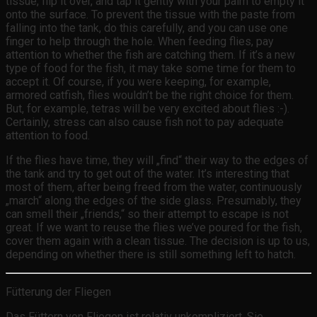
tissue, flip it over, and tap it gently with your palm to empty it
onto the surface. To prevent the tissue with the paste from
falling into the tank, do this carefully, and you can use one
finger to help through the hole. When feeding flies, pay
attention to whether the fish are catching them. If it’s a new
type of food for the fish, it may take some time for them to
accept it. Of course, if you were keeping, for example,
armored catfish, flies wouldn’t be the right choice for them.
But, for example, tetras will be very excited about flies :-).
Certainly, stress can also cause fish not to pay adequate
attention to food.
If the flies have time, they will „find“ their way to the edges of
the tank and try to get out of the water. It’s interesting that
most of them, after being freed from the water, continuously
„march“ along the edges of the side glass. Presumably, they
can smell their „friends,“ so their attempt to escape is not
great. If we want to reuse the flies we’ve poured for the fish,
cover them again with a clean tissue. The decision is up to us,
depending on whether there is still something left to hatch.
Fütterung der Fliegen
Das Füttern von Fliegen ist relativ unkompliziert. Sie