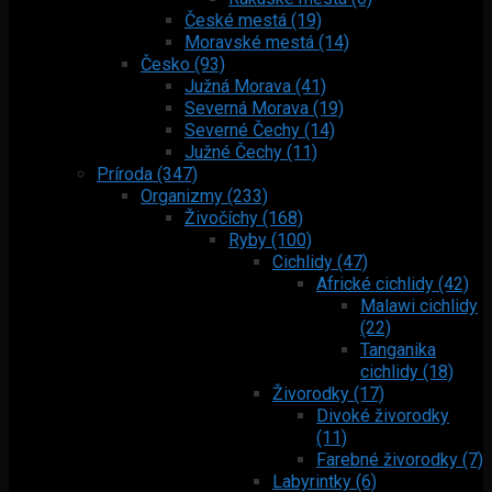
České mestá (19)
Moravské mestá (14)
Česko (93)
Južná Morava (41)
Severná Morava (19)
Severné Čechy (14)
Južné Čechy (11)
Príroda (347)
Organizmy (233)
Živočíchy (168)
Ryby (100)
Cichlidy (47)
Africké cichlidy (42)
Malawi cichlidy
(22)
Tanganika
cichlidy (18)
Živorodky (17)
Divoké živorodky
(11)
Farebné živorodky (7)
Labyrintky (6)