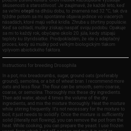
skúsenosti a starostlivosť. Je zaujímavé, že každé leto, keď
sa veľmi
oteplí
na dlhšiu dobu, to znamená nad 32 °C, tak dva
týždne potom sa mi spontánne objavia jedince vo viacerých
násadách, ktoré majú veľké krídla. Zhruba u štvrtiny populácie.
Keď sa ochladí, mušky získajú naspäť svoju podobu. Opakuje
sa mi to každý rok, obyčajne okolo 20. júla, kedy stúpajú
teploty ku štyridsiatke. Predpokladám, že ide o adaptačný
proces, kedy sú mušky pod veľkým biologickým tlakom
vplyvom abiotického faktora.
Instructions for breeding Drosophila
In a pot, mix breadcrumbs, sugar, ground oats (preferably
ground), semolina, or a bit of wheat bran. I recommend more
oats and less flour. The flour can be smooth, semi-coarse,
coarse, or semolina. Thoroughly mix these dry ingredients.
Then add water, about 4 times the volume of the dry
ingredients, and mix the mixture thoroughly. Heat the mixture
while stirring frequently. It’s not necessary for the mixture to
boil; it just needs to solidify. Once the mixture is sufficiently
solid (literally not flowing), you can remove the pot from the
heat. While cooking, you can prepare the yeast. I use frozen