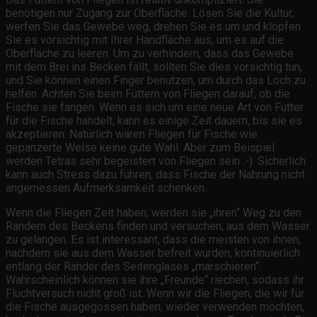
benötigen nur Zugang zur Oberfläche. Lösen Sie die Kultur,
werfen Sie das Gewebe weg, drehen Sie es um und klopfen
Sie es vorsichtig mit Ihrer Handfläche aus, um es auf die
Oberfläche zu leeren. Um zu verhindern, dass das Gewebe
mit dem Brei ins Becken fällt, sollten Sie dies vorsichtig tun,
und Sie können einen Finger benutzen, um durch das Loch zu
helfen. Achten Sie beim Füttern von Fliegen darauf, ob die
Fische sie fangen. Wenn es sich um eine neue Art von Futter
für die Fische handelt, kann es einige Zeit dauern, bis sie es
akzeptieren. Natürlich wären Fliegen für Fische wie
gepanzerte Welse keine gute Wahl. Aber zum Beispiel
werden Tetras sehr begeistert von Fliegen sein :-). Sicherlich
kann auch Stress dazu führen, dass Fische der Nahrung nicht
angemessen Aufmerksamkeit schenken.
Wenn die Fliegen Zeit haben, werden sie „ihren“ Weg zu den
Rändern des Beckens finden und versuchen, aus dem Wasser
zu gelangen. Es ist interessant, dass die meisten von ihnen,
nachdem sie aus dem Wasser befreit wurden, kontinuierlich
entlang der Ränder des Seitenglases „marschieren“.
Wahrscheinlich können sie ihre „Freunde“ riechen, sodass ihr
Fluchtversuch nicht groß ist. Wenn wir die Fliegen, die wir für
die Fische ausgegossen haben, wieder verwenden möchten,