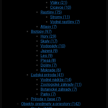
Vtáky (21)
Cicavce (10)
Rastliny (75)
Stromy (11)
Vodné rastliny (7)
Atlasy (7)
Biotopy (97)
Hory (29)
Skaly (17)
Vodopády (10)
Jazerá (9)
Les (9)
Plesá (8)
Doliny (7)
Mokrade (6)
Ľudská príroda (41)
Vodné nádrže (14)
Zoologické záhrady (11)
Botanické záhrady (7)
Parky (7)
Príroda v čase (7)
Objekty, predmety a priestory (142)