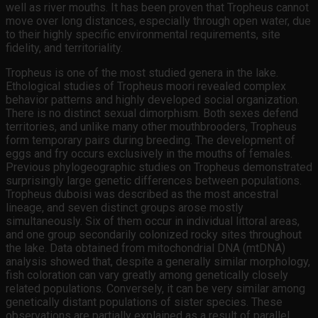
well as river mouths. It has been proven that Tropheus cannot
move over long distances, especially through open water, due
to their highly specific environmental requirements, site
fidelity, and territoriality.
Tropheus is one of the most studied genera in the lake.
Ethological studies of Tropheus moori revealed complex
behavior patterns and highly developed social organization.
There is no distinct sexual dimorphism. Both sexes defend
territories, and unlike many other mouthbrooders, Tropheus
form temporary pairs during breeding. The development of
eggs and fry occurs exclusively in the mouths of females.
Previous phylogeographic studies on Tropheus demonstrated
surprisingly large genetic differences between populations.
Tropheus duboisi was described as the most ancestral
lineage, and seven distinct groups arose mostly
simultaneously. Six of them occur in individual littoral areas,
and one group secondarily colonized rocky sites throughout
the lake. Data obtained from mitochondrial DNA (mtDNA)
analysis showed that, despite a generally similar morphology,
fish coloration can vary greatly among genetically closely
related populations. Conversely, it can be very similar among
genetically distant populations of sister species. These
observations are partially explained as a result of parallel