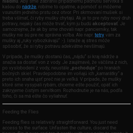
hladinu
. Aby sme zabránili prípadnému padnutiu servítka s
kašou do
nádrže
, robíme to opatrne, a pomôcť si môžeme
vsunutím jedného prstu cez otvor. Pri skrmovaní mušiek si
treba všímať, či ryby mušky chytajú. Ak je to pre ryby nový druh
potravy, nejaký čas môže trvať, kým ju budú
akceptovať
. Je
samozrejme, že ak by sme chovali napr. pancierniky, tak
mušky nie sú pre ne správna voľba. Ale napr.
tetry
vám za
mušky aj „ruky vybozkávajú“ :-). Isteže aj stres môže
spôsobiť, že si ryby potravu adekvátne nevšímajú.
V prípade, že mušky dostanú čas, „nájdu“ si kraj nádrže a
snažia sa dostať von z vody. Je zaujímavé, že väčšina z nich,
po vyslobodení z vody, neustále „
pochoduje
“ po hranách
bočných skiel. Pravdepodobne im voňajú ich „kamarátky“ a
preto ich snaha ujsť preč nie je veľká. V prípade, že mušky
ktoré sme vysypali rybám, chceme ešte použiť, opäť ich
zakryjeme čistým servítkom. Rozhodnutie je na nás, podľa
toho, či sa má ešte čo vyliahnuť.
Feeding the Flies
Feeding flies is relatively straightforward. You just need
access to the surface. Unfasten the culture, discard the