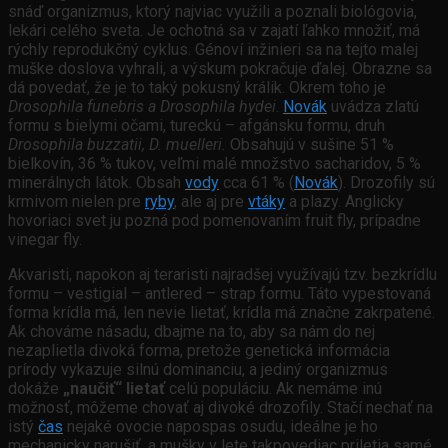
snáď organizmus, ktorý najviac využili a poznali biológovia,
lekári celého sveta. Je ochotná sa v zajatí ľahko množiť, má
rýchly reprodukčný cyklus. Génoví inžinieri sa na tejto malej
muške doslova vyhrali, a výskum pokračuje ďalej. Obrazne sa
dá povedať, že je to taký pokusný králik. Okrem toho je
Drosophila funebris a Drosophila hydei
.
Novák
uvádza zlatú
formu s bielymi očami, tureckú – afgánsku formu, druh
Drosophila buzzatii, D. muelleri.
Obsahujú v sušine 51 %
bielkovín, 36 % tukov, veľmi malé množstvo sacharidov, 5 %
minerálnych látok. Obsah
vody
cca 61 % (
Novák
). Drozofily sú
krmivom nielen pre
ryby
, ale aj pre
vtáky
a plazy. Anglicky
hovoriaci svet ju pozná pod pomenovaním fruit fly, prípadne
vinegar fly.
Akvaristi, napokon aj teraristi najradšej využívajú tzv. bezkrídlu
formu – vestigial – antlered – strap formu. Táto vypestovaná
forma krídla má, len nevie lietať, krídla má značne zakrpatené.
Ak chováme násadu, dbajme na to, aby sa nám do nej
nezaplietla divoká forma, pretože genetická informácia
prírody vykazuje silnú dominanciu, a jediný organizmus
dokáže
„naučiť“ lietať
celú populáciu. Ak nemáme inú
možnosť, môžeme chovať aj divoké drozofily. Stačí nechať na
istý
čas
nejaké ovocie napospas osudu, ideálne je ho
mechanicky narušiť, a mušky v lete takpovediac priletia samé.