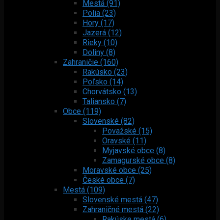
Mestá (91)
Polia (23)
Hory (17)
Jazerá (12)
Rieky (10)
Doliny (8)
Zahraničie (160)
Rakúsko (23)
Poľsko (14)
Chorvátsko (13)
Taliansko (7)
Obce (119)
Slovenské (82)
Považské (15)
Oravské (11)
Myjavské obce (8)
Zamagurské obce (8)
Moravské obce (25)
České obce (7)
Mestá (109)
Slovenské mestá (47)
Zahraničné mestá (22)
Rakúske mestá (6)