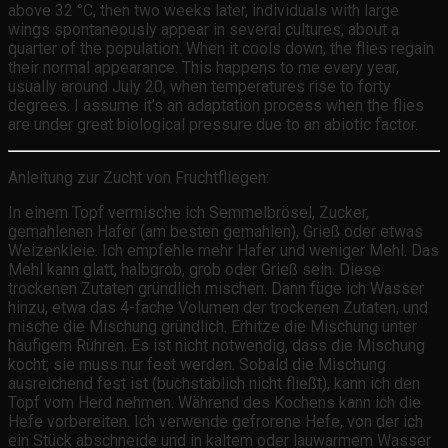
above 32 °C, then two weeks later, individuals with large
wings spontaneously appear in several cultures, about a
quarter of the population. When it cools down, the flies regain
their normal appearance. This happens to me every year,
usually around July 20, when temperatures rise to forty
degrees. I assume it’s an adaptation process when the flies
are under great biological pressure due to an abiotic factor.
Anleitung zur Zucht von Fruchtfliegen:
In einem Topf vermische ich Semmelbrösel, Zucker,
gemahlenen Hafer (am besten gemahlen), Grieß oder etwas
Weizenkleie. Ich empfehle mehr Hafer und weniger Mehl. Das
Mehl kann glatt, halbgrob, grob oder Grieß sein. Diese
trockenen Zutaten gründlich mischen. Dann füge ich Wasser
hinzu, etwa das 4-fache Volumen der trockenen Zutaten, und
mische die Mischung gründlich. Erhitze die Mischung unter
häufigem Rühren. Es ist nicht notwendig, dass die Mischung
kocht; sie muss nur fest werden. Sobald die Mischung
ausreichend fest ist (buchstäblich nicht fließt), kann ich den
Topf vom Herd nehmen. Während des Kochens kann ich die
Hefe vorbereiten. Ich verwende gefrorene Hefe, von der ich
ein Stück abschneide und in kaltem oder lauwarmem Wasser