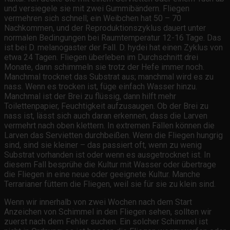
und versiegele sie mit zwei Gummibändern. Fliegen
vermehren sich schnell; ein Weibchen hat 50 – 70
Nachkommen, und der Reproduktionszyklus dauert unter
normalen Bedingungen bei Raumtemperatur 12-16 Tage. Das
ist bei D. melanogaster der Fall. D. hydei hat einen Zyklus von
etwa 24 Tagen. Fliegen überleben im Durchschnitt drei
Monate, dann schimmeln sie trotz der Hefe immer noch.
Manchmal trocknet das Substrat aus; manchmal wird es zu
nass. Wenn es trocken ist, füge einfach Wasser hinzu.
Manchmal ist der Brei zu flüssig, dann hilft mehr
Toilettenpapier, Feuchtigkeit aufzusaugen. Ob der Brei zu
nass ist, lässt sich auch daran erkennen, dass die Larven
vermehrt nach oben klettern. In extremen Fällen können die
Larven das Servietten durchbeißen. Wenn die Fliegen hungrig
sind, sind sie kleiner – das passiert oft, wenn zu wenig
Substrat vorhanden ist oder wenn es ausgetrocknet ist. In
diesem Fall besprühe die Kultur mit Wasser oder übertrage
die Fliegen in eine neue oder geeignete Kultur. Manche
Terrarianer füttern die Fliegen, weil sie für sie zu klein sind.
Wenn wir innerhalb von zwei Wochen nach dem Start
Anzeichen von Schimmel in den Fliegen sehen, sollten wir
zuerst nach dem Fehler suchen. Ein solcher Schimmel ist