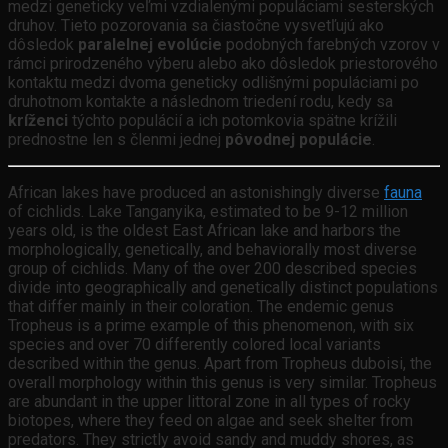
medzi geneticky veľmi vzdialenými populáciami sesterských
druhov. Tieto pozorovania sa čiastočne vysvetľujú ako
dôsledok
paralelnej evolúcie
podobných farebných vzorov v
rámci prirodzeného výberu alebo ako dôsledok priestorového
kontaktu medzi dvoma geneticky odlišnými populáciami po
druhotnom kontakte a následnom triedení rodu, kedy sa
kríženci
týchto populácií a ich potomkovia spätne krížili
prednostne len s členmi jednej
pôvodnej populácie
.
African lakes have produced an astonishingly diverse
fauna
of cichlids. Lake Tanganyika, estimated to be 9-12 million
years old, is the oldest East African lake and harbors the
morphologically, genetically, and behaviorally most diverse
group of cichlids. Many of the over 200 described species
divide into geographically and genetically distinct populations
that differ mainly in their coloration. The endemic genus
Tropheus is a prime example of this phenomenon, with six
species and over 70 differently colored local variants
described within the genus. Apart from Tropheus duboisi, the
overall morphology within this genus is very similar. Tropheus
are abundant in the upper littoral zone in all types of rocky
biotopes, where they feed on algae and seek shelter from
predators. They strictly avoid sandy and muddy shores, as