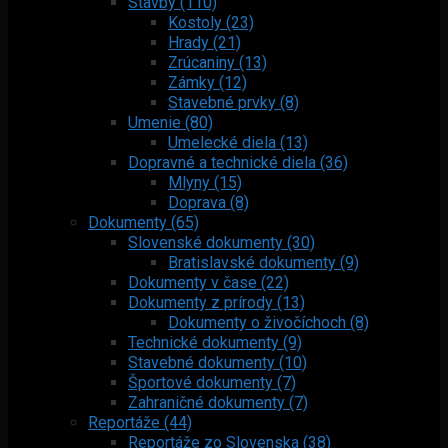
Stavby (110)
Kostoly (23)
Hrady (21)
Zrúcaniny (13)
Zámky (12)
Stavebné prvky (8)
Umenie (80)
Umelecké diela (13)
Dopravné a technické diela (36)
Mlyny (15)
Doprava (8)
Dokumenty (65)
Slovenské dokumenty (30)
Bratislavské dokumenty (9)
Dokumenty v čase (22)
Dokumenty z prírody (13)
Dokumenty o živočíchoch (8)
Technické dokumenty (9)
Stavebné dokumenty (10)
Športové dokumenty (7)
Zahraničné dokumenty (7)
Reportáže (44)
Reportáže zo Slovenska (38)