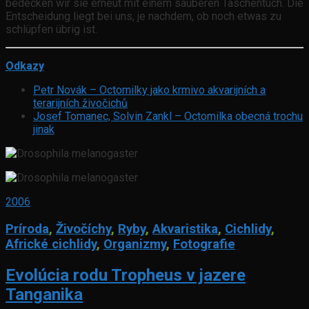
bedecken wir sie erneut mit einem sauberen Taschentuch. Die
Entscheidung liegt bei uns, je nachdem, ob noch etwas zu
schlüpfen übrig ist.
Odkazy
Petr Novák – Octomilky jako krmivo akvarijních a
terarijních živočichů
Josef Tomanec, Solvin Zankl – Octomilka obecná trochu
jinak
2006
Príroda
,
Živočíchy
,
Ryby
,
Akvaristika
,
Cichlidy
,
Africké cichlidy
,
Organizmy
,
Fotografie
Evolúcia rodu Tropheus v jazere
Tanganika