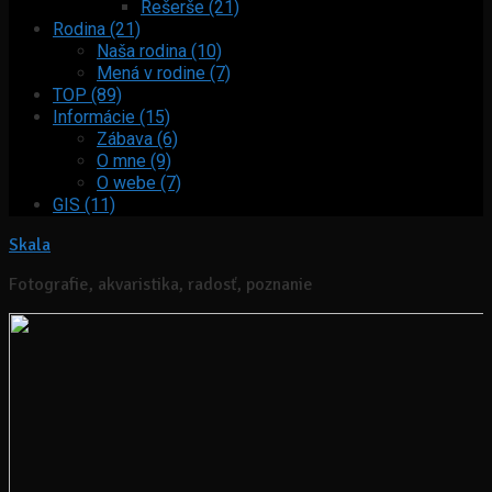
Rešerše (21)
Rodina (21)
Naša rodina (10)
Mená v rodine (7)
TOP (89)
Informácie (15)
Zábava (6)
O mne (9)
O webe (7)
GIS (11)
Skala
Fotografie, akvaristika, radosť, poznanie