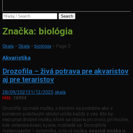
Search
for:
Značka:
biológia
Skala
>
Skala
>
biológia
>
Page 3
Akvaristika
Drozofila – živá potrava pre akvaristov
aj pre teraristov
28/09/2021
31/12/2025
skala
Hits:
16954
Drozofily sú malé mušky, s ktorými sa podobne ako s
komárom piskľavým stretol určite každý z vás. Kto by
nepoznal drobné mušky, ktoré sa objavia pri ovocí, pri hrozne,
kde zelenina kvasí, kysne, rozkladá sa.
Drosophila
melanogaster
– octomilka, octová muška,
ovocná muška
je