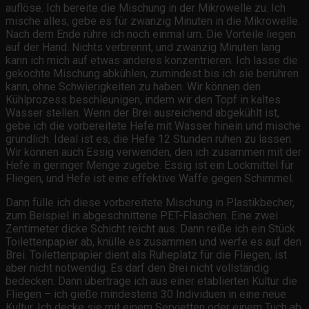
auflöse. Ich bereite die Mischung in der Mikrowelle zu. Ich
mische alles, gebe es für zwanzig Minuten in die Mikrowelle.
Nach dem Ende rühre ich noch einmal um. Die Vorteile liegen
auf der Hand. Nichts verbrennt, und zwanzig Minuten lang
kann ich mich auf etwas anderes konzentrieren. Ich lasse die
gekochte Mischung abkühlen, zumindest bis ich sie berühren
kann, ohne Schwierigkeiten zu haben. Wir können den
Kühlprozess beschleunigen, indem wir den Topf in kaltes
Wasser stellen. Wenn der Brei ausreichend abgekühlt ist,
gebe ich die vorbereitete Hefe mit Wasser hinein und mische
gründlich. Ideal ist es, die Hefe 12 Stunden ruhen zu lassen.
Wir können auch Essig verwenden, den ich zusammen mit der
Hefe in geringer Menge zugebe. Essig ist ein Lockmittel für
Fliegen, und Hefe ist eine effektive Waffe gegen Schimmel.
Dann fülle ich diese vorbereitete Mischung in Plastikbecher,
zum Beispiel in abgeschnittene PET-Flaschen. Eine zwei
Zentimeter dicke Schicht reicht aus. Dann reiße ich ein Stück
Toilettenpapier ab, knülle es zusammen und werfe es auf den
Brei. Toilettenpapier dient als Ruheplatz für die Fliegen, ist
aber nicht notwendig. Es darf den Brei nicht vollständig
bedecken. Dann übertrage ich aus einer etablierten Kultur die
Fliegen – ich gieße mindestens 30 Individuen in eine neue
Kultur. Ich decke sie mit einem Servietten oder einem Tuch ab