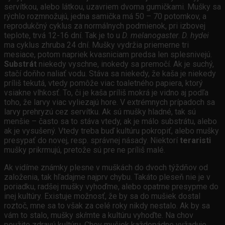
servítkou, alebo látkou, uzavriem dvoma gumičkami. Mušky sa
rýchlo rozmnožujú, jedna samička má 50 – 70 potomkov, a
reprodukčný cyklus za normálnych podmienok, pri izbovej
teplote, trvá 12-16 dní. Tak je to u
D. melanogaster
.
D. hydei
ma cyklus zhruba 24 dní. Mušky vydržia priemerne tri
mesiace, potom napriek kvasniciam predsa len splesnivejú.
Substrát
niekedy vyschne, inokedy sa premočí. Ak je suchý,
stačí doňho naliať vodu. Stáva sa niekedy, že kaša je niekedy
príliš tekutá, vtedy pomôže viac toaletného papiera, ktorý
vsiakne vlhkosť. To, či je kaša príliš mokrá je vidno aj podľa
toho, že larvy viac vyliezajú hore. V extrémnych prípadoch sa
larvy prehryzú cez servítku. Ak sú mušky hladné, tak sú
menšie – často sa to stáva vtedy, ak je málo substrátu, alebo
ak je vysušený. Vtedy treba buď kultúru pokropiť, alebo mušky
presypať do novej, resp. správnej násady. Niektorí
teraristi
mušky prikrmujú, pretože sú pre ne príliš malé.
Ak vidíme známky plesne v muškách do dvoch týždňov od
založenia, tak hľadajme najprv chybu. Takáto pleseň nie je v
poriadku, radšej mušky vyhoďme, alebo opatrne presypme do
inej kultúry. Existuje možnosť, že by sa do mušiek dostal
roztoč, mne sa to však za celé roky nikdy nestalo. Ak by sa
vám to stalo, mušky skŕmte a kultúru vyhoďte. Na chov
použite zdravú kultúru. Chov mušiek každopádne vyžaduje