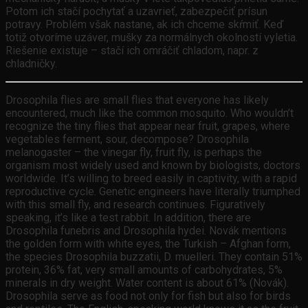
Potom ich stačí pochytať a uzavrieť, zabezpečiť prísun
potravy. Problém však nastane, ak ich chceme skŕmiť. Keď
totiž otvoríme uzáver, mušky za normálnych okolností vyletia.
Riešenie existuje – stačí ich omráčiť chladom, napr. z
chladničky.
Drosophila flies are small flies that everyone has likely
encountered, much like the common mosquito. Who wouldn’t
recognize the tiny flies that appear near fruit, grapes, where
vegetables ferment, sour, decompose? Drosophila
melanogaster – the vinegar fly, fruit fly, is perhaps the
organism most widely used and known by biologists, doctors
worldwide. It’s willing to breed easily in captivity, with a rapid
reproductive cycle. Genetic engineers have literally triumphed
with this small fly, and research continues. Figuratively
speaking, it’s like a test rabbit. In addition, there are
Drosophila funebris and Drosophila hydei. Novák mentions
the golden form with white eyes, the Turkish – Afghan form,
the species Drosophila buzzatii, D. muelleri. They contain 51%
protein, 36% fat, very small amounts of carbohydrates, 5%
minerals in dry weight. Water content is about 61% (Novák).
Drosophila serve as food not only for fish but also for birds