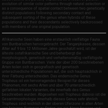
evolution of similar color patterns through natural selection or
as a consequence of spatial contact between two genetically
distinct populations following secondary contact and
subsequent sorting of the genus when hybrids of these
populations and their descendants selectively backcrossed
with members of one original population.
Afrikanische Seen haben eine erstaunlich vielfältige Fauna
von Buntbarschen hervorgebracht. Der Tanganjikasee, dessen
Alter auf 9 bis 12 Millionen Jahre geschätzt wird, ist der
älteste ostafrikanische See und beherbergt die
morphologisch, genetisch und verhaltensmäßig vielfältigste
Gruppe von Buntbarschen. Viele der über 200 beschriebenen
Arten teilen sich in geografisch und genetisch
unterschiedliche Populationen auf, die sich hauptsächlich in
ihrer Färbung unterscheiden. Das endemische Genus
Tropheus ist ein hervorragendes Beispiel für dieses
Phänomen, mit sechs Arten und über 70 unterschiedlich
gefärbten lokalen Varianten, die innerhalb des Genus
beschrieben wurden. Abgesehen von Tropheus duboisi ist die
Gesamtmorphologie innerhalb dieses Genus sehr ähnlich.
Tropheus sind reichlich in der oberen Uferzone in allen Arten