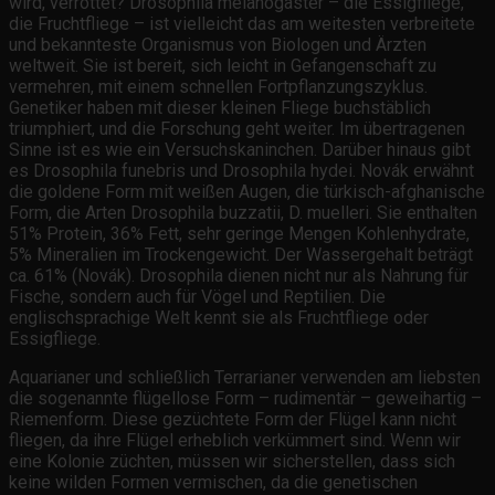
wird, verrottet? Drosophila melanogaster – die Essigfliege,
die Fruchtfliege – ist vielleicht das am weitesten verbreitete
und bekannteste Organismus von Biologen und Ärzten
weltweit. Sie ist bereit, sich leicht in Gefangenschaft zu
vermehren, mit einem schnellen Fortpflanzungszyklus.
Genetiker haben mit dieser kleinen Fliege buchstäblich
triumphiert, und die Forschung geht weiter. Im übertragenen
Sinne ist es wie ein Versuchskaninchen. Darüber hinaus gibt
es Drosophila funebris und Drosophila hydei. Novák erwähnt
die goldene Form mit weißen Augen, die türkisch-afghanische
Form, die Arten Drosophila buzzatii, D. muelleri. Sie enthalten
51% Protein, 36% Fett, sehr geringe Mengen Kohlenhydrate,
5% Mineralien im Trockengewicht. Der Wassergehalt beträgt
ca. 61% (Novák). Drosophila dienen nicht nur als Nahrung für
Fische, sondern auch für Vögel und Reptilien. Die
englischsprachige Welt kennt sie als Fruchtfliege oder
Essigfliege.
Aquarianer und schließlich Terrarianer verwenden am liebsten
die sogenannte flügellose Form – rudimentär – geweihartig –
Riemenform. Diese gezüchtete Form der Flügel kann nicht
fliegen, da ihre Flügel erheblich verkümmert sind. Wenn wir
eine Kolonie züchten, müssen wir sicherstellen, dass sich
keine wilden Formen vermischen, da die genetischen