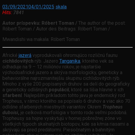
03/09/2021
04/01/2025
skala
Hits:
7841
Autor príspevku: Róbert Toman /
The author of the post:
Róbert Toman / Autor des Beitrags: Róbert Toman /
Mwandishi wa makala: Róbert Toman
Africké
jazerá
vyprodukovali ohromujúco rozličnú faunu
cichlidovitých
rýb. Jazero
Tanganika
, ktorého vek sa
odhaduje na 9 – 12 miliónov rokov, je najstaršie
východoafrické jazero a skrýva morfologicky, geneticky a
behaviorálne najrozmanitejšiu skupinu cichlidovitých rýb.
Mnoho z vyše 200 popísaných druhov sa delí do geograficky
a geneticky odlišných
populácií
, ktoré sa líšia hlavne v ich
sfarbení
. Najlepším príkladom tohto javu je endemický rod
Tropheus, v rámci ktorého sa popísalo 6 druhov a viac ako 70
odlišne sfarbených miestnych variantov. Okrem
Tropheus
duboisi
,
je celková morfológia v tomto rode veľmi podobná.
Tropheusy sa hojne vyskytujú v hornej pobrežnej zóne vo
všetkých typoch skalnatých biotopov, kde sa kŕmia riasami a
skrývajú sa pred predátormi. Piesočnatým a bahnitým