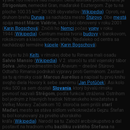
Strigonium
, nemecké Gran, maďarské Esztergom. Žije tu na
2
ploche 100.35 km
30 928 obyvateľov (
Wikipedia)
. Oproti, na
druhom brehu
Dunaja
sa nachádza mesto
Štúrovo
. Obe
mestá
spája
most Márie Valérie
, ktorý bol obnovený v roku 2001
(
Karin Bogschová
). Zničili ho
Nemci
počas
vojny
v roku
1944 (
Wikipedia)
. Centrum mesta tvoria
budovy
v barokovom,
rokokovom a klasicistickom slohu. Neďaleko od centra sa
nachádzajú termálne
kúpele
(
Karin Bogschová
).
Kedysi tu žili
Kelti
, v rímskej dobe tu Rimania mali osadu
Salvio Mansio
(
Wikipedia)
. V 2. storočí tu stál vojenský tábor
Solva
. Jeho predmestím bol Anavum – dnešné Štúrovo.
Odtiaľto Rimania podnikali výpravy proti Germánom. Zastavil
sa tu aj rímsky cisár
Marcus Aurelius
a napísal tu prvú knihu
svojho diela Hovory k sebe samému (
Jan Potůček
). Asi kolo
roku 500 sa sem dostali
Slovania
, ktorý bývalú rímsku
pevnosť nazvali
Strěgom
, podľa funkcie stráženia. Ostrihom
bol jedným z hlavných hradísk Nitrianskeho kniežatstva a
Veľkej Moravy. Začiatkom 10. storočia sem prišli
starí
Maďari
, mesto sa stáva sídlom veľkokniežaťa Gejzu. Štefan
tu bol korunovaný za prvého uhorského
kráľa (
Wikipedia)
. Narodil sa tu. Založil arcibiskupstvo a dal
postaviť na hradnom vrhu
baziliku svätého Štefana
na