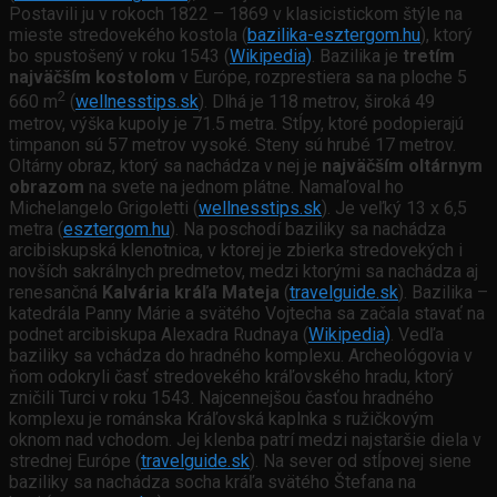
Postavili ju v rokoch 1822 – 1869 v klasicistickom štýle na
mieste stredovekého kostola (
bazilika-esztergom.hu
), ktorý
bo spustošený v roku 1543 (
Wikipedia)
. Bazilika je
tretím
najväčším kostolom
v Európe, rozprestiera sa na ploche 5
2
660 m
(
wellnesstips.sk
). Dlhá je 118 metrov, široká 49
metrov, výška kupoly je 71.5 metra. Stĺpy, ktoré podopierajú
timpanon sú 57 metrov vysoké. Steny sú hrubé 17 metrov.
Oltárny obraz, ktorý sa nachádza v nej je
najväčším oltárnym
obrazom
na svete na jednom plátne. Namaľoval ho
Michelangelo Grigoletti (
wellnesstips.sk
). Je veľký 13 x 6,5
metra (
esztergom.hu
). Na poschodí baziliky sa nachádza
arcibiskupská klenotnica, v ktorej je zbierka stredovekých i
novších sakrálnych predmetov, medzi ktorými sa nachádza aj
renesančná
Kalvária kráľa Mateja
(
travelguide.sk
). Bazilika –
katedrála Panny Márie a svätého Vojtecha sa začala stavať na
podnet arcibiskupa Alexadra Rudnaya (
Wikipedia)
. Vedľa
baziliky sa vchádza do hradného komplexu. Archeológovia v
ňom odokryli časť stredovekého kráľovského hradu, ktorý
zničili Turci v roku 1543. Najcennejšou časťou hradného
komplexu je románska Kráľovská kaplnka s ružičkovým
oknom nad vchodom. Jej klenba patrí medzi najstaršie diela v
strednej Európe (
travelguide.sk
). Na sever od stĺpovej siene
baziliky sa nachádza socha kráľa svätého Štefana na