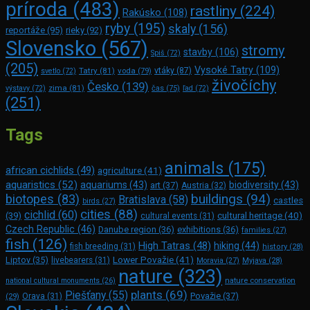
príroda
(483)
rastliny
(224)
Rakúsko
(108)
ryby
(195)
skaly
(156)
reportáže
(95)
rieky
(92)
Slovensko
(567)
stromy
stavby
(106)
Spiš
(72)
(205)
Vysoké Tatry
(109)
Tatry
(81)
voda
(79)
vtáky
(87)
svetlo
(72)
živočíchy
Česko
(139)
zima
(81)
výstavy
(72)
čas
(75)
ľad
(72)
(251)
Tags
animals
(175)
african cichlids
(49)
agriculture
(41)
aquaristics
(52)
aquariums
(43)
biodiversity
(43)
art
(37)
Austria
(32)
buildings
(94)
biotopes
(83)
Bratislava
(58)
castles
birds
(27)
cities
(88)
cichlid
(60)
(39)
cultural heritage
(40)
cultural events
(31)
Czech Republic
(46)
Danube region
(36)
exhibitions
(36)
families
(27)
fish
(126)
High Tatras
(48)
hiking
(44)
fish breeding
(31)
history
(28)
Lower Považie
(41)
Liptov
(35)
livebearers
(31)
Moravia
(27)
Myjava
(28)
nature
(323)
nature conservation
national cultural monuments
(26)
plants
(69)
Piešťany
(55)
Považie
(37)
(29)
Orava
(31)