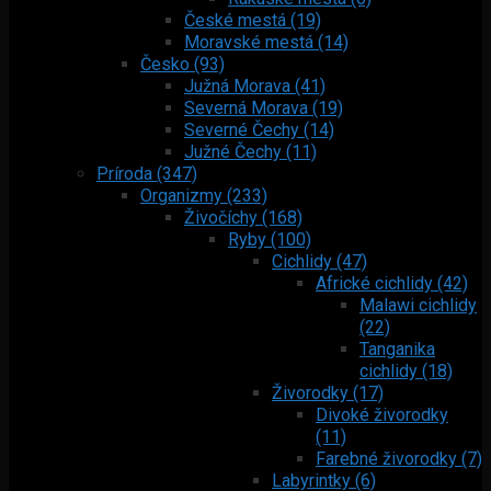
České mestá (19)
Moravské mestá (14)
Česko (93)
Južná Morava (41)
Severná Morava (19)
Severné Čechy (14)
Južné Čechy (11)
Príroda (347)
Organizmy (233)
Živočíchy (168)
Ryby (100)
Cichlidy (47)
Africké cichlidy (42)
Malawi cichlidy
(22)
Tanganika
cichlidy (18)
Živorodky (17)
Divoké živorodky
(11)
Farebné živorodky (7)
Labyrintky (6)