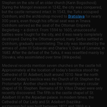
Stephen on the site of an older church (Karin Bogschová).
During the Mongol invasion in 1242, the city was conquered,
but the castle remained intact. In 1543, the Turks occupied
Ostrihom, and the archbishop moved to
Bratislava
for nearly
300 years, even though his official seat was in Trnava.
Ostrihom served as the seat of the Ottoman Empire’s
Beglerbeg – a district. From 1594 to 1605, unsuccessful
battles were fought for the city, and it was nearly completely
destroyed. During the Ottoman period, many Serbs settled in
Ostrihom, gradually assimilating. The city was liberated by the
armies of John III Sobieski and Charles V, Duke of Lorraine, in
1683. After the defeat of the Turks, it was resettled mainly by
Slovaks, who assimilated over time (Wikipedia).
Medieval records mention seven churches on the castle hill.
Approximately at the location of today’s basilica stood the
Cathedral of St. Adalbert, built around 1010. Near the north
tower of today’s basilica was the Church of St. Stephen the
Protomartyr. Another church was the contemporary circular
chapel of St. Stephen. Remains of St. Vitus Chapel were only
recently discovered. The fifth is the castle chapel of St.
Adalbert III in the Arpadian palace. In modern times, the
Cathedral of Our Lady and St. Adalbert (bazilika-
esztergom.hu) was built between 1822 and 1869 in a