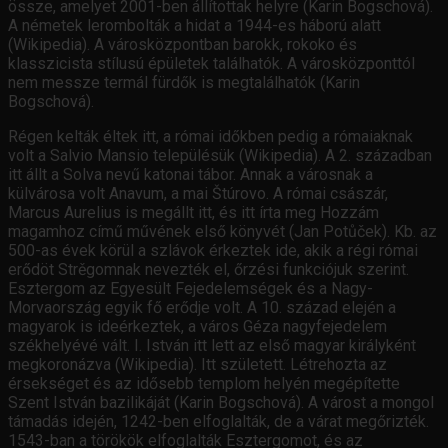
össze, amelyet 2001-ben állítottak helyre (Karin Bogschová).
A németek lerombolták a hidat a 1944-es háború alatt
(Wikipedia). A városközpontban barokk, rokoko és
klasszicista stílusú épületek találhatók. A városközponttól
nem messze termál fürdők is megtalálhatók (Karin
Bogschová).
Régen kelták éltek itt, a római időkben pedig a rómaiaknak
volt a Salvio Mansio településük (Wikipedia). A 2. században
itt állt a Solva nevű katonai tábor. Annak a városnak a
külvárosa volt Anavum, a mai Štúrovo. A római császár,
Marcus Aurelius is megállt itt, és itt írta meg Hozzám
magamhoz című művének első könyvét (Jan Potůček). Kb. az
500-as évek körül a szlávok érkeztek ide, akik a régi római
erődöt Strěgomnak nevezték el, őrzési funkciójuk szerint.
Esztergom az Egyesült Fejedelemségek és a Nagy-
Morvaország egyik fő erődje volt. A 10. század elején a
magyarok is ideérkeztek, a város Géza nagyfejedelem
székhelyévé vált. I. István itt lett az első magyar királyként
megkoronázva (Wikipedia). Itt született. Létrehozta az
érsekséget és az idősebb templom helyén megépítette
Szent István bazilikáját (Karin Bogschová). A várost a mongol
támadás idején, 1242-ben elfoglalták, de a várat megőrizték.
1543-ban a törökök elfoglalták Esztergomot, és az