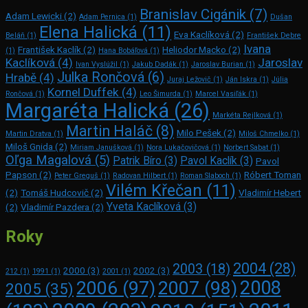
Branislav Cigánik
(7)
Adam Lewicki
(2)
Adam Pernica
(1)
Dušan
Elena Halická
(11)
Eva Kaclíková
(2)
Beláň
(1)
František Debre
Ivana
František Kaclík
(2)
Heliodor Macko
(2)
(1)
Hana Bobáľová
(1)
Kaclíková
(4)
Jaroslav
Ivan Vyslúžil
(1)
Jakub Dadák
(1)
Jaroslav Burian
(1)
Julka Rončová
(6)
Hrabě
(4)
Juraj Ležovič
(1)
Ján Iskra
(1)
Júlia
Kornel Duffek
(4)
Rončová
(1)
Leo Šimurda
(1)
Marcel Vasiľák
(1)
Margaréta Halická
(26)
Markéta Rejlková
(1)
Martin Haláč
(8)
Milo Pešek
(2)
Martin Dratva
(1)
Miloš Chmelko
(1)
Miloš Gnida
(2)
Miriam Janušková
(1)
Nora Lukačovičová
(1)
Norbert Sabat
(1)
Oľga Magalová
(5)
Patrik Bíro
(3)
Pavol Kaclík
(3)
Pavol
Papson
(2)
Róbert Toman
Peter Greguš
(1)
Radovan Hilbert
(1)
Roman Slaboch
(1)
Vilém Křečan
(11)
(2)
Tomáš Hudcovič
(2)
Vladimír Hebert
Yveta Kaclíková
(3)
(2)
Vladimír Pazdera
(2)
Roky
2004
(28)
2003
(18)
2000
(3)
2002
(3)
212
(1)
1991
(1)
2001
(1)
2008
2006
(97)
2007
(98)
2005
(35)