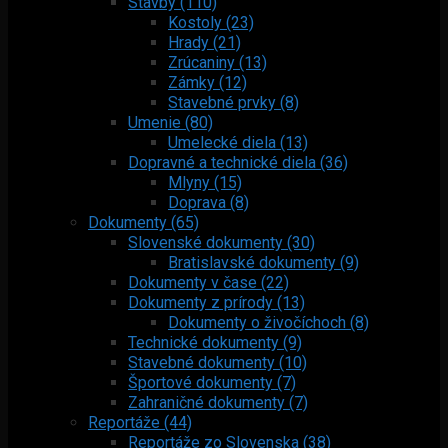
Stavby (110)
Kostoly (23)
Hrady (21)
Zrúcaniny (13)
Zámky (12)
Stavebné prvky (8)
Umenie (80)
Umelecké diela (13)
Dopravné a technické diela (36)
Mlyny (15)
Doprava (8)
Dokumenty (65)
Slovenské dokumenty (30)
Bratislavské dokumenty (9)
Dokumenty v čase (22)
Dokumenty z prírody (13)
Dokumenty o živočíchoch (8)
Technické dokumenty (9)
Stavebné dokumenty (10)
Športové dokumenty (7)
Zahraničné dokumenty (7)
Reportáže (44)
Reportáže zo Slovenska (38)