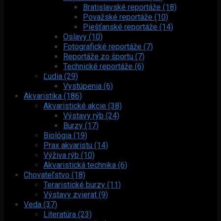
Bratislavské reportáže (18)
Považské reportáže (10)
Piešťanské reportáže (14)
Oslavy (10)
Fotografické reportáže (7)
Reportáže zo športu (7)
Technické reportáže (6)
Ľudia (29)
Vystúpenia (6)
Akvaristika (186)
Akvaristické akcie (38)
Výstavy rýb (24)
Burzy (17)
Biológia (19)
Prax akvaristu (14)
Výživa rýb (10)
Akvaristická technika (6)
Chovateľstvo (18)
Teraristické burzy (11)
Výstavy zvierat (9)
Veda (37)
Literatúra (23)