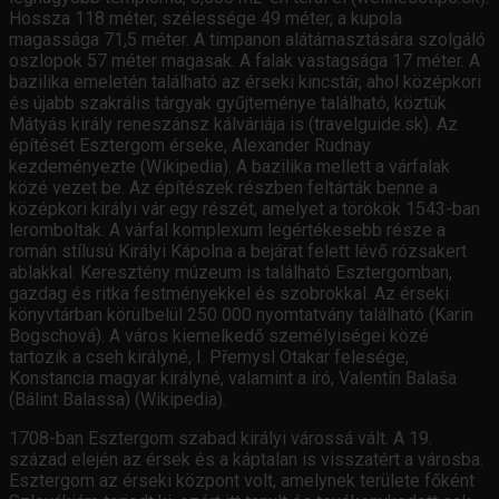
Hossza 118 méter, szélessége 49 méter, a kupola
magassága 71,5 méter. A timpanon alátámasztására szolgáló
oszlopok 57 méter magasak. A falak vastagsága 17 méter. A
bazilika emeletén található az érseki kincstár, ahol középkori
és újabb szakrális tárgyak gyűjteménye található, köztük
Mátyás király reneszánsz kálváriája is (travelguide.sk). Az
építését Esztergom érseke, Alexander Rudnay
kezdeményezte (Wikipedia). A bazilika mellett a várfalak
közé vezet be. Az építészek részben feltárták benne a
középkori királyi vár egy részét, amelyet a törökök 1543-ban
leromboltak. A várfal komplexum legértékesebb része a
román stílusú Királyi Kápolna a bejárat felett lévő rózsakert
ablakkal. Keresztény múzeum is található Esztergomban,
gazdag és ritka festményekkel és szobrokkal. Az érseki
könyvtárban körülbelül 250 000 nyomtatvány található (Karin
Bogschová). A város kiemelkedő személyiségei közé
tartozik a cseh királyné, I. Přemysl Otakar felesége,
Konstancia magyar királyné, valamint a író, Valentín Balaša
(Bálint Balassa) (Wikipedia).
1708-ban Esztergom szabad királyi várossá vált. A 19.
század elején az érsek és a káptalan is visszatért a városba.
Esztergom az érseki központ volt, amelynek területe főként