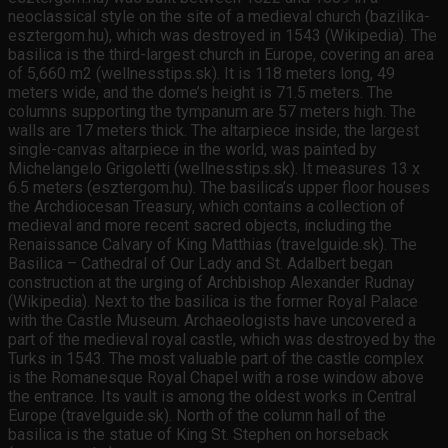
neoclassical style on the site of a medieval church (bazilika-
esztergom.hu), which was destroyed in 1543 (Wikipedia). The
basilica is the third-largest church in Europe, covering an area
of 5,660 m2 (wellnesstips.sk). It is 118 meters long, 49
meters wide, and the dome’s height is 71.5 meters. The
columns supporting the tympanum are 57 meters high. The
walls are 17 meters thick. The altarpiece inside, the largest
single-canvas altarpiece in the world, was painted by
Michelangelo Grigoletti (wellnesstips.sk). It measures 13 x
6.5 meters (esztergom.hu). The basilica’s upper floor houses
the Archdiocesan Treasury, which contains a collection of
medieval and more recent sacred objects, including the
Renaissance Calvary of King Matthias (travelguide.sk). The
Basilica – Cathedral of Our Lady and St. Adalbert began
construction at the urging of Archbishop Alexander Rudnay
(Wikipedia). Next to the basilica is the former Royal Palace
with the Castle Museum. Archaeologists have uncovered a
part of the medieval royal castle, which was destroyed by the
Turks in 1543. The most valuable part of the castle complex
is the Romanesque Royal Chapel with a rose window above
the entrance. Its vault is among the oldest works in Central
Europe (travelguide.sk). North of the column hall of the
basilica is the statue of King St. Stephen on horseback