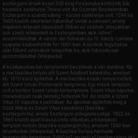
esztergomi érsek közel 300 évig Pozsonyba költözött, bár
hivatalos székhelye Trnava volt. Az Oszmán Birodalomban
Esztergom a szandzsábég – körzet székhelye volt. 1594 és
1605 között sikertelen háborúkat vívtak a városért, amely
majdnem teljesen elpusztult. Ebben az oszmán időszakban
sok szerb telepedett le Esztergomban, akik idővel
asszimilálódtak. A várost Ján Sobieski és III. Károly Lorraine
csapatai szabadították fel 1683-ban. A törökök legyőzése
után főként szlovákok települtek be, akik fokozatosan
asszimilálódtak (Wikipedia).
A középkorban hét templomról beszélnek a vári dombon. Kb.
a mai bazilika helyén állt Szent Adalbert katedrális, amelyet
kb. 1010 körül építettek. A mai bazilika északi tornya mellett
állt Szent István Protomártír temploma. Egy másik templom
volt a kortárs Szent István körtemploma. Szent Vitus kápolna
maradványait csak nemrég fedezték fel. Az ötödik a Szent
Vitus III. kápolna a palotában. Az újkorban építették meg a
Szűz Mária és Szent Vitus katedrálist (bazilika-
esztergom.hu), amely Esztergom jellegzetessége. 1822 és
1869 között épült klasszicista stílusban, a középkori
templom helyén (bazilika-esztergom.hu), amelyet 1543-ban
leromboltak (Wikipedia). A bazilika Európa harmadik
legnagyobb temploma, 5,660 m2-en terül el (wellnesstips.sk).