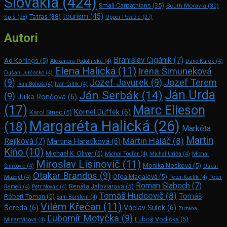
Slovakia
(424)
Small Carpathians
(35)
South Moravia
(30)
tourism
(45)
Tatras
(38)
Spiš
(28)
Upper Považie
(27)
Autori
Branislav Cigánik
(7)
Ad Konings
(5)
Alexandra Podolinská
(4)
Dano Kurek
(4)
Elena Halická
(11)
Irena Šimuneková
Dušan Jurčacko
(4)
(9)
Jozef Javurek
(9)
Jozef Terem
Ivan Bohuš
(4)
Ivan Čillík
(4)
Ján Urda
Ján Serbák
(14)
(9)
Julka Rončová
(6)
Marc Elie­son
(17)
Kornel Duffek
(6)
Karol Srnec
(5)
Margaréta Halická
(26)
(18)
Markéta
Martin
Martin Haláč
(8)
Rejlková
(7)
Martina Haratíková
(6)
Kiňo
(10)
Michael K. Oliver
(5)
Michal Toufar
(4)
Michal Uriča
(4)
Michal
Miroslav Lisinovič
(11)
Monika Nosková
(5)
Šimkovic
(4)
Oskár
Otakar Brandos
(9)
Oľga Magalová
(5)
Mažgút
(4)
Peter Kaclík
(4)
Peter
Roman Slaboch
(7)
Renáta Jaloviarová
(5)
Remeň
(4)
Petr Novák
(4)
Tomáš Hudcovič
(8)
Tomáš
Róbert Toman
(5)
Sam Bors­tein
(4)
Vilém Křečan
(11)
Šereda
(6)
Václav Sulek
(6)
Zuzana
Ľubomír Motyčka
(9)
Ľuboš Vodička
(5)
Minarovičová
(4)