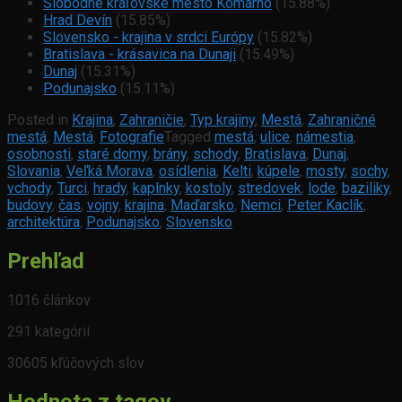
Slobodné kráľovské mesto Komárno
(15.88%)
Hrad Devín
(15.85%)
Slovensko - krajina v srdci Európy
(15.82%)
Bratislava - krásavica na Dunaji
(15.49%)
Dunaj
(15.31%)
Podunajsko
(15.11%)
Posted in
Krajina
,
Zahraničie
,
Typ krajiny
,
Mestá
,
Zahraničné
mestá
,
Mestá
,
Fotografie
Tagged
mestá
,
ulice
,
námestia
,
osobnosti
,
staré domy
,
brány
,
schody
,
Bratislava
,
Dunaj
,
Slovania
,
Veľká Morava
,
osídlenia
,
Kelti
,
kúpele
,
mosty
,
sochy
,
vchody
,
Turci
,
hrady
,
kaplnky
,
kostoly
,
stredovek
,
lode
,
baziliky
,
budovy
,
čas
,
vojny
,
krajina
,
Maďarsko
,
Nemci
,
Peter Kaclík
,
architektúra
,
Podunajsko
,
Slovensko
Prehľad
1016 článkov
291 kategórií
30605 kľúčových slov
Hodnota z tagov