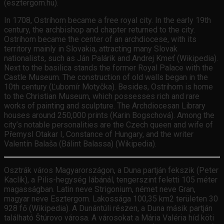
(esztergom.hu).
In 1708, Ostrihom became a free royal city. In the early 19th
century, the archbishop and chapter returned to the city.
Ostrihom became the center of an archdiocese, with its
territory mainly in Slovakia, attracting many Slovak
nationalists, such as Ján Palárik and Andrej Kmeť (Wikipedia).
Next to the basilica stands the former Royal Palace with the
Castle Museum. The construction of old walls began in the
10th century (Ľubomír Motyčka). Besides, Ostrihom is home
to the Christian Museum, which possesses rich and rare
works of painting and sculpture. The Archdiocesan Library
houses around 250,000 prints (Karin Bogschová). Among the
city’s notable personalities are the Czech queen and wife of
Přemysl Otakar I, Constance of Hungary, and the writer
Valentín Balaša (Bálint Balassa) (Wikipedia).
Osztrák város Magyarországon, a Duna partján fekszik (Peter
Kaclík), a Pilis-hegység lábánál, tengerszint feletti 105 méter
magasságban. Latin neve Strigonium, német neve Gran,
magyar neve Esztergom. Lakossága 100,35 km2 területen 30
928 fő (Wikipedia). A Dunántúli részen, a Duna másik partján
található Štúrovo városa. A városokat a Mária Valéria híd köti