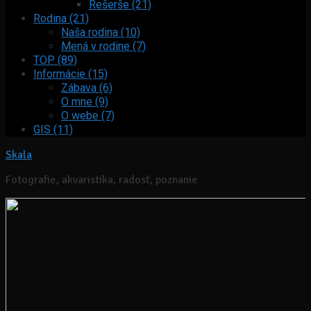
Rešerše (21)
Rodina (21)
Naša rodina (10)
Mená v rodine (7)
TOP (89)
Informácie (15)
Zábava (6)
O mne (9)
O webe (7)
GIS (11)
Skala
Fotografie, akvaristika, radosť, poznanie