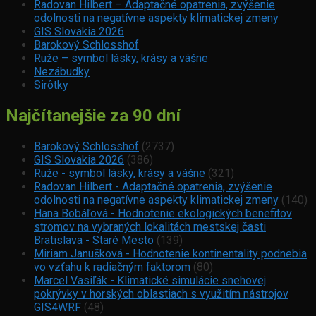
Radovan Hilbert – Adaptačné opatrenia, zvýšenie
odolnosti na negatívne aspekty klimatickej zmeny
GIS Slovakia 2026
Barokový Schlosshof
Ruže – symbol lásky, krásy a vášne
Nezábudky
Sirôtky
Najčítanejšie za 90 dní
Barokový Schlosshof
(2737)
GIS Slovakia 2026
(386)
Ruže - symbol lásky, krásy a vášne
(321)
Radovan Hilbert - Adaptačné opatrenia, zvýšenie
odolnosti na negatívne aspekty klimatickej zmeny
(140)
Hana Bobáľová - Hodnotenie ekologických benefitov
stromov na vybraných lokalitách mestskej časti
Bratislava - Staré Mesto
(139)
Miriam Janušková - Hodnotenie kontinentality podnebia
vo vzťahu k radiačným faktorom
(80)
Marcel Vasiľák - Klimatické simulácie snehovej
pokrývky v horských oblastiach s využitím nástrojov
GIS4WRF
(48)