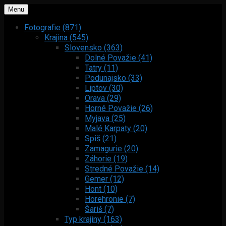
Menu
Fotografie (871)
Krajina (545)
Slovensko (363)
Dolné Považie (41)
Tatry (11)
Podunajsko (33)
Liptov (30)
Orava (29)
Horné Považie (26)
Myjava (25)
Malé Karpaty (20)
Spiš (21)
Zamagurie (20)
Záhorie (19)
Stredné Považie (14)
Gemer (12)
Hont (10)
Horehronie (7)
Šariš (7)
Typ krajiny (163)