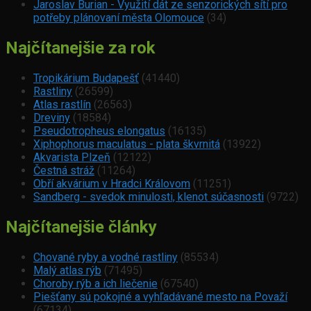
Jaroslav Burian - Využití dát ze senzorických sítí pro
potřeby plánovaní města Olomouce
(34)
Najčítanejšie za rok
Tropikárium Budapešť
(41440)
Rastliny
(26599)
Atlas rastlín
(26563)
Dreviny
(18584)
Pseudotropheus elongatus
(16135)
Xiphophorus maculatus - plata škvrnitá
(13922)
Akvarista Plzeň
(12122)
Čestná stráž
(11264)
Obří akvárium v Hradci Královom
(11251)
Sandberg - svedok minulosti, klenot súčasnosti
(9722)
Najčítanejšie články
Chované ryby a vodné rastliny
(85534)
Malý atlas rýb
(71495)
Choroby rýb a ich liečenie
(67540)
Piešťany sú pokojné a vyhľadávané mesto na Považí
(67134)