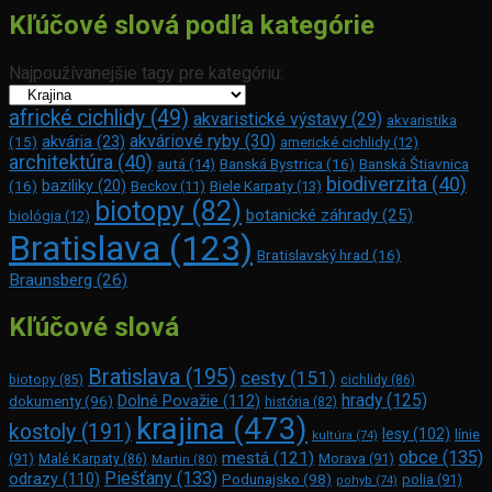
Kľúčové slová podľa kategórie
Najpoužívanejšie tagy pre kategóriu:
africké cichlidy
(49)
akvaristické výstavy
(29)
akvaristika
akváriové ryby
(30)
akvária
(23)
(15)
americké cichlidy
(12)
architektúra
(40)
Banská Bystrica
(16)
Banská Štiavnica
autá
(14)
biodiverzita
(40)
(16)
baziliky
(20)
Beckov
(11)
Biele Karpaty
(13)
biotopy
(82)
botanické záhrady
(25)
biológia
(12)
Bratislava
(123)
Bratislavský hrad
(16)
Braunsberg
(26)
Kľúčové slová
Bratislava
(195)
cesty
(151)
biotopy
(85)
cichlidy
(86)
hrady
(125)
Dolné Považie
(112)
dokumenty
(96)
história
(82)
krajina
(473)
kostoly
(191)
lesy
(102)
línie
kultúra
(74)
obce
(135)
mestá
(121)
(91)
Morava
(91)
Malé Karpaty
(86)
Martin
(80)
Piešťany
(133)
odrazy
(110)
Podunajsko
(98)
polia
(91)
pohyb
(74)