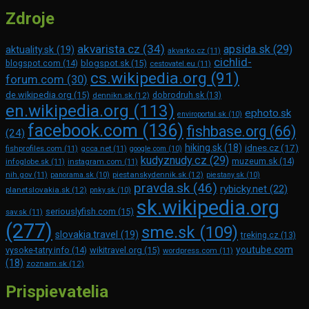
Zdroje
akvarista.cz
(34)
apsida.sk
(29)
aktuality.sk
(19)
akvarko.cz
(11)
cichlid-
blogspot.com
(14)
blogspot.sk
(15)
cestovatel.eu
(11)
cs.wikipedia.org
(91)
forum.com
(30)
de.wikipedia.org
(15)
dennikn.sk
(12)
dobrodruh.sk
(13)
en.wikipedia.org
(113)
ephoto.sk
enviroportal.sk
(10)
facebook.com
(136)
fishbase.org
(66)
(24)
hiking.sk
(18)
idnes.cz
(17)
fishprofiles.com
(11)
gcca.net
(11)
google.com
(10)
kudyznudy.cz
(29)
muzeum.sk
(14)
infoglobe.sk
(11)
instagram.com
(11)
piestanskydennik.sk
(12)
nih.gov
(11)
panorama.sk
(10)
piestany.sk
(10)
pravda.sk
(46)
rybicky.net
(22)
planetslovakia.sk
(12)
pnky.sk
(10)
sk.wikipedia.org
seriouslyfish.com
(15)
sav.sk
(11)
(277)
sme.sk
(109)
slovakia.travel
(19)
treking.cz
(13)
youtube.com
vysoke-tatry.info
(14)
wikitravel.org
(15)
wordpress.com
(11)
(18)
zoznam.sk
(12)
Prispievatelia