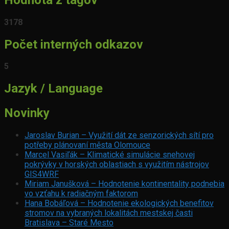
3178
Počet interných odkazov
5
Jazyk / Language
Novinky
Jaroslav Burian – Využití dát ze senzorických sítí pro
potřeby plánovaní města Olomouce
Marcel Vasiľák – Klimatické simulácie snehovej
pokrývky v horských oblastiach s využitím nástrojov
GIS4WRF
Miriam Janušková – Hodnotenie kontinentality podnebia
vo vzťahu k radiačným faktorom
Hana Bobáľová – Hodnotenie ekologických benefitov
stromov na vybraných lokalitách mestskej časti
Bratislava – Staré Mesto