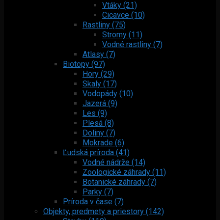
Vtáky (21)
Cicavce (10)
Rastliny (75)
Stromy (11)
Vodné rastliny (7)
Atlasy (7)
Biotopy (97)
Hory (29)
Skaly (17)
Vodopády (10)
Jazerá (9)
Les (9)
Plesá (8)
Doliny (7)
Mokrade (6)
Ľudská príroda (41)
Vodné nádrže (14)
Zoologické záhrady (11)
Botanické záhrady (7)
Parky (7)
Príroda v čase (7)
Objekty, predmety a priestory (142)