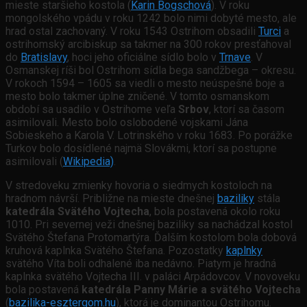
mieste staršieho kostola (
Karin Bogschová
). V roku
mongolského vpádu v roku 1242 bolo nimi dobyté mesto, ale
hrad ostal zachovaný. V roku 1543 Ostrihom obsadili
Turci
a
ostrihomský arcibiskup sa takmer na 300 rokov presťahoval
do
Bratislavy
, hoci jeho oficiálne sídlo bolo v
Trnave
. V
Osmanskej ríši bol Ostrihom sídla bega sandžbega – okresu.
V rokoch 1594 – 1605 sa viedli o mesto neúspešné boje a
mesto bolo takmer úplne zničené. V tomto osmanskom
období sa usadilo v Ostrihome veľa
Srbov
, ktorí sa časom
asimilovali. Mesto bolo oslobodené vojskami Jána
Sobieskeho a Karola V. Lotrinského v roku 1683. Po porážke
Turkov bolo dosídlené najmä Slovákmi, ktorí sa postupne
asimilovali (
Wikipedia)
.
V stredoveku zmienky hovoria o siedmych kostoloch na
hradnom návrší. Približne na mieste dnešnej
baziliky
stála
katedrála Svätého Vojtecha
, bola postavená okolo roku
1010. Pri severnej veži dnešnej baziliky sa nachádzal kostol
Svätého Štefana Protomartýra. Ďalším kostolom bola dobová
kruhová kaplnka Svätého Štefana. Pozostatky
kaplnky
svätého Víta boli odhalené iba nedávno. Piatym je hradná
kaplnka svätého Vojtecha III. v paláci Arpádovcov. V novoveku
bola postavená
katedrála Panny Márie a svätého Vojtecha
(
bazilika-esztergom.hu
), ktorá je dominantou Ostrihomu.