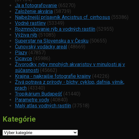
Ja a fotografovanie
(65270)
Založenie akvária
(58739)
Najbežnejší prísavník Ancistrus cf. cirrhosus
(55386)
Vodné rastliny
(53349)
Rozmnožovanie rýb a vodných rastlín
(52955)
Výživa rýb
(51085)
Superstar na Slovensku a v Česku
(50655)
Čunovský vodácky areál
(48669)
Plazy
(47857)
Cicavce
(45986)
Živorodky, ryby mnohých akvaristov v minulosti aj v
súčasnosti
(45662)
Krajina - najkrajšie fotografie krajiny
(44226)
Živá potrava z prírody - blchy: cyklop, dafnia, vírnik,
prach
(43340)
Tropikárium Budapešť
(41440)
Parametre vody
(40840)
Malý atlas vodných rastlín
(37518)
Kategórie
Kategórie