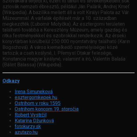
Szlovákiára terjedt ki, ezért itt tanult és tevékenykedett sok
szlovák nemzeti ébresztő, például Ján Palárik, Andrej Kmeť
(Wikipedia). A bazilika mellett áll a volt Királyi Palota az Vár
Múzeummal. A várfalak építését már a 10. században
megkezdték (Ľubomír Motyčka). Az esztergomi területen
található továbbá a Keresztény Múzeum, amely gazdag és
ritka festményekkel és szobrokkal rendelkezik. Az érseki
könyvtárban körülbelül 250 000 nyomtatvány található (Karin
Bogschová). A város kiemelkedő személyiségei közé
tartozik a cseh királyné, I. Přemysl Otakar felesége,
Konstancia magyar királyné, valamint a író, Valentín Balaša
(Bálint Balassa) (Wikipedia).
Odkazy
Irena Simuneková
esztergomkepek.hu
Ostrihom v roku 1595
Ostrihom koncom 19. storočia
Robert Vystrčil
Katarína Džunková
fotokurzy.sk
azutazo.hu