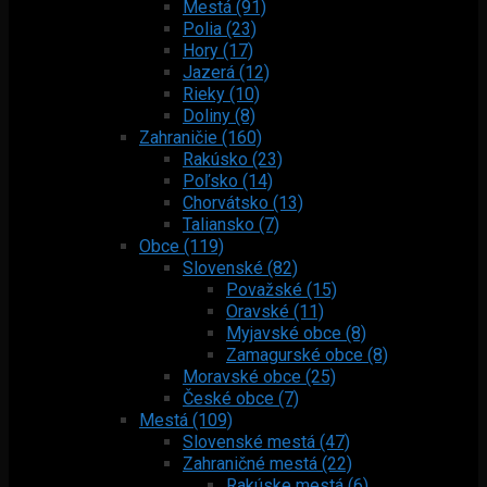
Mestá (91)
Polia (23)
Hory (17)
Jazerá (12)
Rieky (10)
Doliny (8)
Zahraničie (160)
Rakúsko (23)
Poľsko (14)
Chorvátsko (13)
Taliansko (7)
Obce (119)
Slovenské (82)
Považské (15)
Oravské (11)
Myjavské obce (8)
Zamagurské obce (8)
Moravské obce (25)
České obce (7)
Mestá (109)
Slovenské mestá (47)
Zahraničné mestá (22)
Rakúske mestá (6)