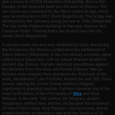
and is home to 30,928 inhabitants (Wikipedia). Across the
Danube on the opposite bank lies the town of Štúrovo. The
two towns are connected by the Mária Valéria Bridge, which
was reconstructed in 2001 (Karin Bogschová). The bridge was
destroyed by the Germans during the war in 1944 (Wikipedia).
The city center features buildings in Baroque, Rococo, and
Classical styles. Thermal baths are located near the city
center (Karin Bogschová).
In ancient times, the area was inhabited by Celts, and during
the Roman era, the Romans established the settlement of
Salvio Mansio (Wikipedia). In the 2nd century, a military camp
called Solva stood here, with its suburb Anavum located in
present-day Štúrovo. Romans launched expeditions against
the Germans from this area, and Roman Emperor Marcus
Aurelius even stopped here and wrote the first book of his
work „Meditations“ (Jan Potůček). Around the year 500, Slavs
arrived, naming the former Roman fortress Strěgom,
signifying its guarding function. Ostrihom became one of the
main fortifications of the Principality of
Nitra
and Great
Moravia. In the early 10th century, the Magyars, ancient
Hungarians, settled here, and the city became the residence
of Grand Prince Geza. King Stephen I was born here, and he
established the archbishopric and built the Basilica of St.