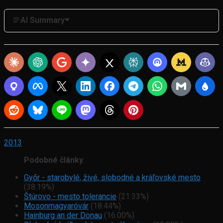
AI Summary
2013
Podobné články
:
Győr - starobylé, živé, slobodné a kráľovské mesto
(38.19%)
Štúrovo - mesto tolerancie
(21.33%)
Mosonmagyaróvár
(18.44%)
Hainburg an der Donau
(16.00%)