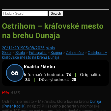
Search
for:
Bojnický
Ostrihom – kráľovské mesto
zámok
na brehu Dunaja
Bytča
20/11/2019
05/08/2026
skala
Skala
>
Skala
>
Fotografie
>
Krajina
>
Zahraničie
>
Ostrihom –
kráľovské mesto na brehu Dunaja
Kvalita článku
66
Informačná hodnota:
74
|
Originalita:
84
|
Dôveryhodnosť:
20
Hits:
4133
Ostrihom je mesto v Maďarsku, ktoré leží na brehu
Dunaja
(
Peter Kaclík
), na úpätí
Pilišského pohoria
v nadmorskej
výške 105 metrov nad morom. Jeho latinské pomenovanie je