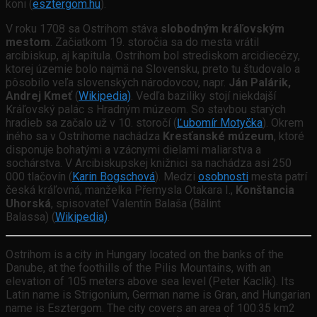
koni (
esztergom.hu
).
V roku 1708 sa Ostrihom stáva
slobodným kráľovským
mestom
. Začiatkom 19. storočia sa do mesta vrátil
arcibiskup, aj kapitula. Ostrihom bol strediskom arcidiecézy,
ktorej územie bolo najmä na Slovensku, preto tu študovalo a
pôsobilo veľa slovenských národovcov, napr.
Ján Palárik,
Andrej Kmeť
(
Wikipedia)
. Vedľa baziliky stojí niekdajší
Kráľovský palác s Hradným múzeom. So stavbou starých
hradieb sa začalo už v 10. storočí (
Ľubomír Motyčka
). Okrem
iného sa v Ostrihome nachádza
Kresťanské múzeum
, ktoré
disponuje bohatými a vzácnymi dielami maliarstva a
sochárstva. V Arcibiskupskej knižnici sa nachádza asi 250
000 tlačovín (
Karin Bogschová
). Medzi
osobnosti
mesta patrí
česká kráľovná, manželka Přemysla Otakara I.,
Konštancia
Uhorská
, spisovateľ Valentín Balaša (Bálint
Balassa) (
Wikipedia)
.
Ostrihom is a city in Hungary located on the banks of the
Danube, at the foothills of the Pilis Mountains, with an
elevation of 105 meters above sea level (Peter Kaclík). Its
Latin name is Strigonium, German name is Gran, and Hungarian
name is Esztergom. The city covers an area of 100.35 km2