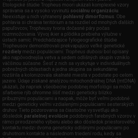
Etologické štúdie Tropheus moori ukázali komplexné vzory
správania sa a vysoko vyvinutú
sociálnu organizáciu
.
Neexistuje u nich vyhranený
pohlavný dimorfizmus
. Obe
pohlavia si chránia teritórium a na rozdiel od mnohých ďalších
papuľovcov, Tropheusy tvoria dočasné páry počas
rozmnožovania. Vývoj ikier a plôdika prebieha výlučne v
ústach samíc. Predchádzajúce fylogeografické štúdie
Tropheusov demonštrovali prekvapujúco veľké genetické
rozdiely
medzi populáciami.
Tropheus duboisi
bol opísaný
ako najpôvodnejšia vetva a sedem odlišných skupín vzniklo
väčšinou súčasne. Šesť z nich sa vyskytuje v individuálnych
pobrežných oblastiach a jedna skupina sa sekundárne
rozšírila a kolonizovala skalnaté miesta v podstate po celom
jazere. Údaje získané analýzou mitochondriálnej DNA (mtDNA)
ukázali, že napriek všeobecne podobnej morfológii sa môže
sfarbenie rýb ohromne líšiť medzi geneticky blízko
príbuznými populáciami a naopak, môže byť veľmi podobné
medzi geneticky veľmi vzdialenými populáciami sesterských
druhov. Tieto pozorovania sa čiastočne vysvetľujú ako
dôsledok
paralelnej evolúcie
podobných farebných vzorov v
rámci prirodzeného výberu alebo ako dôsledok priestorového
kontaktu medzi dvoma geneticky odlišnými populáciami po
druhotnom kontakte a následnom triedení rodu, kedy sa