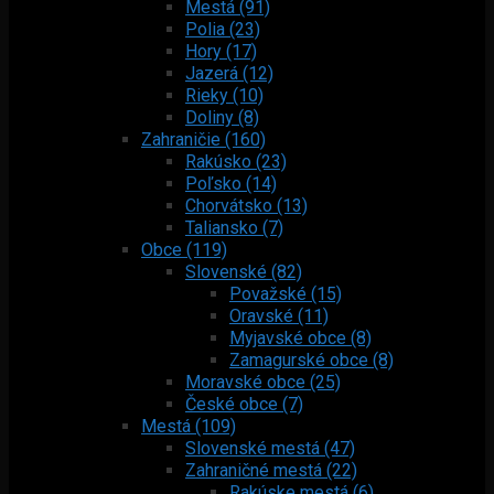
Mestá (91)
Polia (23)
Hory (17)
Jazerá (12)
Rieky (10)
Doliny (8)
Zahraničie (160)
Rakúsko (23)
Poľsko (14)
Chorvátsko (13)
Taliansko (7)
Obce (119)
Slovenské (82)
Považské (15)
Oravské (11)
Myjavské obce (8)
Zamagurské obce (8)
Moravské obce (25)
České obce (7)
Mestá (109)
Slovenské mestá (47)
Zahraničné mestá (22)
Rakúske mestá (6)