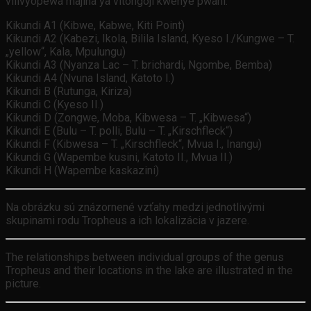
vilivyopewa majina ya vitongoji kwenye pwani:
Kikundi A1 (Kibwe, Kabwe, Kiti Point)
Kikundi A2 (Kabezi, Ikola, Bilila Island, Kyeso I./Kungwe – T.
„yellow“, Kala, Mpulungu)
Kikundi A3 (Nyanza Lac – T. brichardi, Ngombe, Bemba)
Kikundi A4 (Nvuna Island, Katoto I.)
Kikundi B (Rutunga, Kiriza)
Kikundi C (Kyeso II.)
Kikundi D (Zongwe, Moba, Kibwesa – T. „Kibwesa“)
Kikundi E (Bulu – T. polli, Bulu – T. „Kirschfleck“)
Kikundi F (Kibwesa – T. „Kirschfleck“, Mvua I., Inangu)
Kikundi G (Wapembe kusini, Katoto II., Mvua II.)
Kikundi H (Wapembe kaskazini)
Na obrázku sú znázornené vzťahy medzi jednotlivými
skupinami rodu Tropheus a ich lokalizácia v jazere.
The relationships between individual groups of the genus
Tropheus and their locations in the lake are illustrated in the
picture.