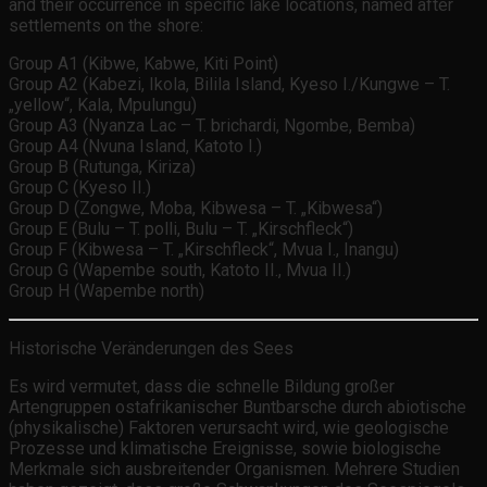
and their occurrence in specific lake locations, named after
settlements on the shore:
Group A1 (Kibwe, Kabwe, Kiti Point)
Group A2 (Kabezi, Ikola, Bilila Island, Kyeso I./Kungwe – T.
„yellow“, Kala, Mpulungu)
Group A3 (Nyanza Lac – T. brichardi, Ngombe, Bemba)
Group A4 (Nvuna Island, Katoto I.)
Group B (Rutunga, Kiriza)
Group C (Kyeso II.)
Group D (Zongwe, Moba, Kibwesa – T. „Kibwesa“)
Group E (Bulu – T. polli, Bulu – T. „Kirschfleck“)
Group F (Kibwesa – T. „Kirschfleck“, Mvua I., Inangu)
Group G (Wapembe south, Katoto II., Mvua II.)
Group H (Wapembe north)
Historische Veränderungen des Sees
Es wird vermutet, dass die schnelle Bildung großer
Artengruppen ostafrikanischer Buntbarsche durch abiotische
(physikalische) Faktoren verursacht wird, wie geologische
Prozesse und klimatische Ereignisse, sowie biologische
Merkmale sich ausbreitender Organismen. Mehrere Studien