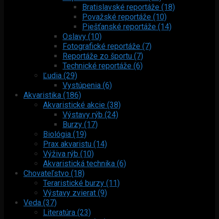
Bratislavské reportáže (18)
Považské reportáže (10)
Piešťanské reportáže (14)
Oslavy (10)
Fotografické reportáže (7)
Reportáže zo športu (7)
Technické reportáže (6)
Ľudia (29)
Vystúpenia (6)
Akvaristika (186)
Akvaristické akcie (38)
Výstavy rýb (24)
Burzy (17)
Biológia (19)
Prax akvaristu (14)
Výživa rýb (10)
Akvaristická technika (6)
Chovateľstvo (18)
Teraristické burzy (11)
Výstavy zvierat (9)
Veda (37)
Literatúra (23)