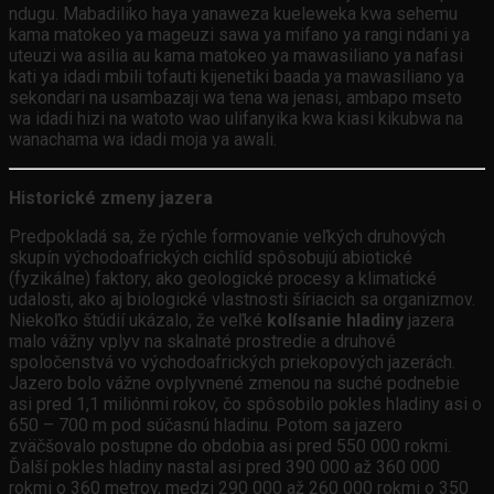
ndugu. Mabadiliko haya yanaweza kueleweka kwa sehemu
kama matokeo ya mageuzi sawa ya mifano ya rangi ndani ya
uteuzi wa asilia au kama matokeo ya mawasiliano ya nafasi
kati ya idadi mbili tofauti kijenetiki baada ya mawasiliano ya
sekondari na usambazaji wa tena wa jenasi, ambapo mseto
wa idadi hizi na watoto wao ulifanyika kwa kiasi kikubwa na
wanachama wa idadi moja ya awali.
Historické zmeny jazera
Predpokladá sa, že rýchle formovanie veľkých druhových
skupín východoafrických cichlíd spôsobujú abiotické
(fyzikálne) faktory, ako geologické procesy a klimatické
udalosti, ako aj biologické vlastnosti šíriacich sa organizmov.
Niekoľko štúdií ukázalo, že veľké
kolísanie hladiny
jazera
malo vážny vplyv na skalnaté prostredie a druhové
spoločenstvá vo východoafrických priekopových jazerách.
Jazero bolo vážne ovplyvnené zmenou na suché podnebie
asi pred 1,1 miliónmi rokov, čo spôsobilo pokles hladiny asi o
650 – 700 m pod súčasnú hladinu. Potom sa jazero
zväčšovalo postupne do obdobia asi pred 550 000 rokmi.
Ďalší pokles hladiny nastal asi pred 390 000 až 360 000
rokmi o 360 metrov, medzi 290 000 až 260 000 rokmi o 350