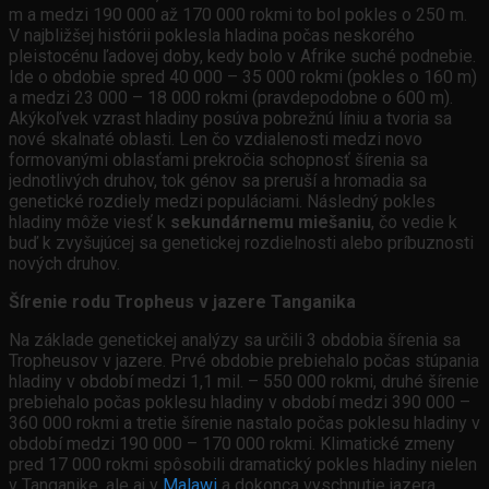
m a medzi 190 000 až 170 000 rokmi to bol pokles o 250 m.
V najbližšej histórii poklesla hladina počas neskorého
pleistocénu ľadovej doby, kedy bolo v Afrike suché podnebie.
Ide o obdobie spred 40 000 – 35 000 rokmi (pokles o 160 m)
a medzi 23 000 – 18 000 rokmi (pravdepodobne o 600 m).
Akýkoľvek vzrast hladiny posúva pobrežnú líniu a tvoria sa
nové skalnaté oblasti. Len čo vzdialenosti medzi novo
formovanými oblasťami prekročia schopnosť šírenia sa
jednotlivých druhov, tok génov sa preruší a hromadia sa
genetické rozdiely medzi populáciami. Následný pokles
hladiny môže viesť k
sekundárnemu miešaniu
, čo vedie k
buď k zvyšujúcej sa genetickej rozdielnosti alebo príbuznosti
nových druhov.
Šírenie rodu Tropheus v jazere Tanganika
Na základe genetickej analýzy sa určili 3 obdobia šírenia sa
Tropheusov v jazere. Prvé obdobie prebiehalo počas stúpania
hladiny v období medzi 1,1 mil. – 550 000 rokmi, druhé šírenie
prebiehalo počas poklesu hladiny v období medzi 390 000 –
360 000 rokmi a tretie šírenie nastalo počas poklesu hladiny v
období medzi 190 000 – 170 000 rokmi. Klimatické zmeny
pred 17 000 rokmi spôsobili dramatický pokles hladiny nielen
v Tanganike, ale aj v
Malawi
a dokonca vyschnutie jazera