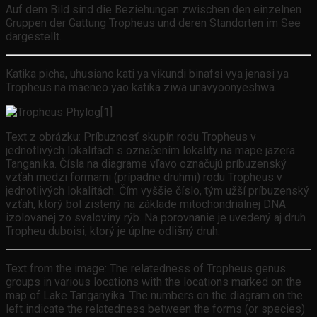
Auf dem Bild sind die Beziehungen zwischen den einzelnen
Gruppen der Gattung Tropheus und deren Standorten im See
dargestellt.
Katika picha, uhusiano kati ya vikundi binafsi vya jenasi ya
Tropheus na maeneo yao katika ziwa unavyoonyeshwa.
Text z obrázku: Príbuznosť skupín rodu Tropheus v
jednotlivých lokalitách s označením lokality na mape jazera
Tanganika. Čísla na diagrame vľavo označujú príbuzenský
vzťah medzi formami (prípadne druhmi) rodu Tropheus v
jednotlivých lokalitách. Čím vyššie číslo, tým užší príbuzenský
vzťah, ktorý bol zistený na základe mitochondriálnej DNA
izolovanej zo svaloviny rýb. Na porovnanie je uvedený aj druh
Tropheu duboisi, ktorý je úplne odlišný druh.
Text from the image: The relatedness of Tropheus genus
groups in various locations with the locations marked on the
map of Lake Tanganyika. The numbers on the diagram on the
left indicate the relatedness between the forms (or species)