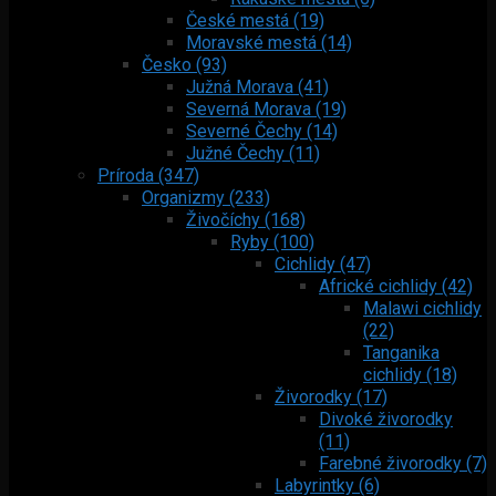
České mestá (19)
Moravské mestá (14)
Česko (93)
Južná Morava (41)
Severná Morava (19)
Severné Čechy (14)
Južné Čechy (11)
Príroda (347)
Organizmy (233)
Živočíchy (168)
Ryby (100)
Cichlidy (47)
Africké cichlidy (42)
Malawi cichlidy
(22)
Tanganika
cichlidy (18)
Živorodky (17)
Divoké živorodky
(11)
Farebné živorodky (7)
Labyrintky (6)