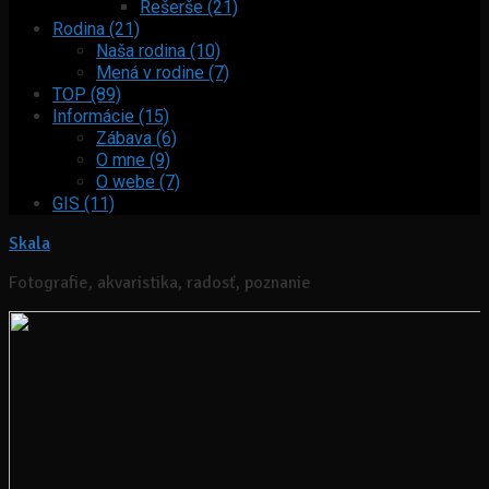
Rešerše (21)
Rodina (21)
Naša rodina (10)
Mená v rodine (7)
TOP (89)
Informácie (15)
Zábava (6)
O mne (9)
O webe (7)
GIS (11)
Skala
Fotografie, akvaristika, radosť, poznanie