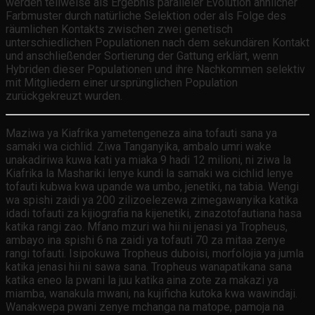
werden teilweise als Ergebnis paralleler Evolution ähnlicher
Farbmuster durch natürliche Selektion oder als Folge des
räumlichen Kontakts zwischen zwei genetisch
unterschiedlichen Populationen nach dem sekundären Kontakt
und anschließender Sortierung der Gattung erklärt, wenn
Hybriden dieser Populationen und ihre Nachkommen selektiv
mit Mitgliedern einer ursprünglichen Population
zurückgekreuzt wurden.
Maziwa ya Kiafrika yametengeneza aina tofauti sana ya
samaki wa cichlid. Ziwa Tanganyika, ambalo umri wake
unakadiriwa kuwa kati ya miaka 9 hadi 12 milioni, ni ziwa la
Kiafrika la Mashariki lenye kundi la samaki wa cichlid lenye
tofauti kubwa kwa upande wa umbo, jenetiki, na tabia. Wengi
wa spishi zaidi ya 200 zilizoelezewa zimegawanyika katika
idadi tofauti za kijiografia na kijenetiki, zinazotofautiana hasa
katika rangi zao. Mfano mzuri wa hii ni jenasi ya Tropheus,
ambayo ina spishi 6 na zaidi ya tofauti 70 za mitaa zenye
rangi tofauti. Isipokuwa Tropheus duboisi, morfolojia ya jumla
katika jenasi hii ni sawa sana. Tropheus wanapatikana sana
katika eneo la pwani la juu katika aina zote za makazi ya
miamba, wanakula mwani, na kujificha kutoka kwa wawindaji.
Wanakwepa pwani zenye mchanga na matope, pamoja na