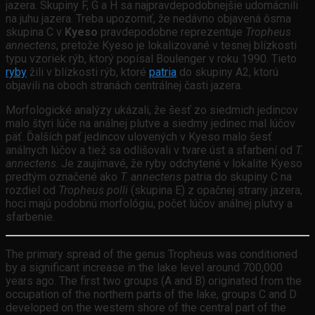
jazera. Skupiny F, G a H sa najpravdepodobnejšie udomácnili
na juhu jazera. Treba upozorniť, že nedávno objavená ôsma
skupina C v
Kyeso
pravdepodobne reprezentuje
Tropheus
annectens
, pretože Kyeso je lokalizované v tesnej blízkosti
typu vzoriek rýb, ktorý popísal Boulenger v roku 1990. Tieto
ryby
žili v blízkosti rýb, ktoré
patria
do skupiny A2, ktorú
objavili na oboch stranách centrálnej časti jazera.
Morfologické analýzy ukázali, že šesť zo siedmich jedincov
malo štyri lúče na análnej plutve a siedmy jedinec mal lúčov
päť. Ďalších pať jedincov ulovených v Kyeso malo šesť
análnych lúčov a tiež sa odlišovali v tvare úst a sfarbení od
T.
annectens
. Je zaujímavé, že ryby odchytené v lokalite Kyeso
predtým označené ako
T. annectens
patria do skupiny C na
rozdiel od
Tropheus polli
(skupina E) z opačnej strany jazera,
hoci majú podobnú morfológiu, počet lúčov análnej plutvy a
sfarbenie.
The primary spread of the genus Tropheus was conditioned
by a significant increase in the lake level around 700,000
years ago. The first two groups (A and B) originated from the
occupation of the northern parts of the lake, groups C and D
developed on the western shore of the central part of the