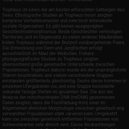
Tropheus ist eines der am besten erforschten Gattungen des
Sees. Ethologische Studien an Tropheus moori zeigten
komplexe Verhaltensmuster und eine hoch entwickelte
soziale Organisation. Es gibt keinen ausgeprägten
Geschlechtsdimorphismus. Beide Geschlechter verteidigen
Territorien, und im Gegensatz zu vielen anderen Maulbrütern
bilden Tropheus während der Brutzeit vorübergehende Paare.
Die Entwicklung von Eiern und Jungfischen erfolgt
ausschließlich im Maul der Weibchen. Frühere
phylogeografische Studien zu Tropheus zeigten
überraschend große genetische Unterschiede zwischen
Populationen. Tropheus duboisi wurde als der ursprünglichste
Stamm beschrieben, und sieben verschiedene Gruppen
entstanden größtenteils gleichzeitig. Sechs davon kommen in
einzelnen Ufergebieten vor, und eine Gruppe besiedelte
sekundär felsige Stellen im gesamten See. Die aus der
Analyse der mitochondrialen DNA (mtDNA) gewonnenen
Daten zeigten, dass die Fischfärbung trotz einer im
Allgemeinen ähnlichen Morphologie zwischen genetisch eng
verwandten Populationen stark variieren kann. Umgekehrt
kann sie zwischen genetisch entfernten Populationen von
Schwesterarten sehr ähnlich sein. Diese Beobachtungen