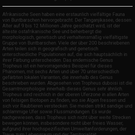
Afrikanische Seen haben eine erstaunlich vielfältige Fauna
von Buntbarschen hervorgebracht. Der Tanganjikasee, dessen
Alter auf 9 bis 12 Millionen Jahre geschätzt wird, ist der
älteste ostafrikanische See und beherbergt die
morphologisch, genetisch und verhaltensmäßig vielfältigste
Gruppe von Buntbarschen. Viele der über 200 beschriebenen
Arten teilen sich in geografisch und genetisch
unterschiedliche Populationen auf, die sich hauptsächlich in
ihrer Färbung unterscheiden. Das endemische Genus
Tropheus ist ein hervorragendes Beispiel für dieses
Phänomen, mit sechs Arten und über 70 unterschiedlich
gefärbten lokalen Varianten, die innerhalb des Genus
beschrieben wurden. Abgesehen von Tropheus duboisi ist die
Gesamtmorphologie innerhalb dieses Genus sehr ähnlich.
Tropheus sind reichlich in der oberen Uferzone in allen Arten
von felsigen Biotopen zu finden, wo sie Algen fressen und
sich vor Raubtieren verstecken. Sie meiden strikt sandige und
schlammige Ufer sowie Flussmündungen. Es wurde
nachgewiesen, dass Tropheus sich nicht über weite Strecken
bewegen können, insbesondere nicht über freies Wasser,
aufgrund ihrer hochspezifischen Umweltanforderungen, der
Treue zum Lebensraum und der Territorialität.