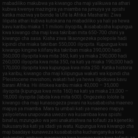
mabadiliko makubwa ya kiwango cha maji yalikuwa na athari
kubwa kwenye mazingira ya miamba na jumuiya ya spishi
katika maziwa ya bonde la Ufa la Afrika Mashariki. Ziwa
lilipata athari kubwa kutokana na mabadiliko ya hali ya hewa
kavu karibu miaka 1.1 milioni iliyopita, ikisababisha kupungua
kwa kiwango cha maji kwa takriban mita 650-700 chini ya
kiwango cha sasa. Kisha ziwa likaongezeka polepole hadi
kipindi cha miaka takriban 550,000 iliyopita. Kupungua kwa
kiwango kingine kilifanyika takriban miaka 390,000 hadi
360,000 iliyopita kwa mita 360, kati ya miaka 290,000 hadi
260,000 iliyopita kwa mita 350, na kati ya miaka 190,000 hadi
170,000 iliyopita kwa kupungua kwa mita 250. Katika historia
ya karibu, kiwango cha maji kilipungua wakati wa kipindi cha
Pleistocene mwishoni, wakati hali ya hewa ilipokuwa kavu
barani Afrika. Hii ilitokea karibu miaka 40,000 – 35,000
iliyopita (kipungua kwa mita 160) na kati ya miaka 23,000 –
18,000 iliyopita (labda kwa mita 600). Ongezeko lolote la
kiwango cha maji kunasogeza pwani na kusababisha maeneo
mapya ya miamba. Mara tu umbali kati ya maeneo mapya
yaliyoletwa unapovuka uwezo wa kusambaa kwa spishi
binafsi, mzunguko wa jeni unakatishwa na tofauti za kijenetiki
hukusanyika kati ya idadi ya watu. Kupungua kwa kiwango cha
maji baadaye kunaweza kusababisha kuchanganyika kwa
sekondari, ambayo inaongoza kwa kuongezeka kwa tofauti za