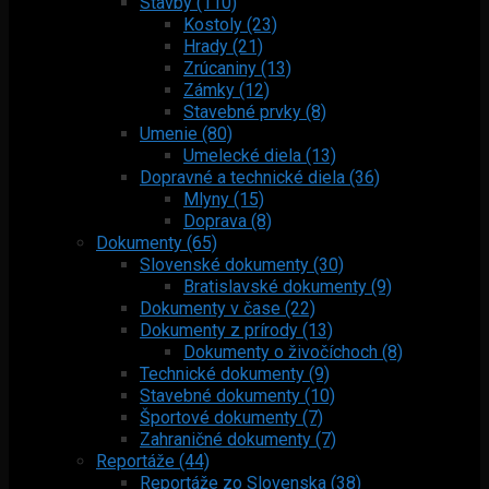
Stavby (110)
Kostoly (23)
Hrady (21)
Zrúcaniny (13)
Zámky (12)
Stavebné prvky (8)
Umenie (80)
Umelecké diela (13)
Dopravné a technické diela (36)
Mlyny (15)
Doprava (8)
Dokumenty (65)
Slovenské dokumenty (30)
Bratislavské dokumenty (9)
Dokumenty v čase (22)
Dokumenty z prírody (13)
Dokumenty o živočíchoch (8)
Technické dokumenty (9)
Stavebné dokumenty (10)
Športové dokumenty (7)
Zahraničné dokumenty (7)
Reportáže (44)
Reportáže zo Slovenska (38)