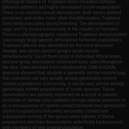
Ethological studies of Tropheus moori revealed complex
behavior patterns and highly developed social organization.
There is no distinct sexual dimorphism. Both sexes defend
territories, and unlike many other mouthbrooders, Tropheus
form temporary pairs during breeding. The development of
eggs and fry occurs exclusively in the mouths of females.
Previous phylogeographic studies on Tropheus demonstrated
surprisingly large genetic differences between populations.
Tropheus duboisi was described as the most ancestral
lineage, and seven distinct groups arose mostly
simultaneously. Six of them occur in individual littoral areas,
and one group secondarily colonized rocky sites throughout
the lake. Data obtained from mitochondrial DNA (mtDNA)
analysis showed that, despite a generally similar morphology,
fish coloration can vary greatly among genetically closely
related populations. Conversely, it can be very similar among
genetically distant populations of sister species. These
observations are partially explained as a result of parallel
evolution of similar color patterns through natural selection or
as a consequence of spatial contact between two genetically
distinct populations following secondary contact and
subsequent sorting of the genus when hybrids of these
populations and their descendants selectively backcrossed
with members of one original population.