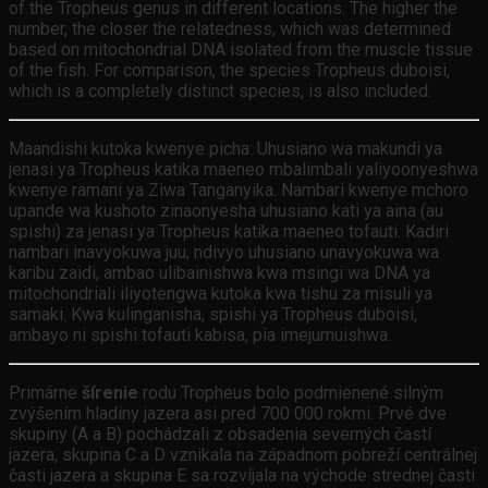
of the Tropheus genus in different locations. The higher the
number, the closer the relatedness, which was determined
based on mitochondrial DNA isolated from the muscle tissue
of the fish. For comparison, the species Tropheus duboisi,
which is a completely distinct species, is also included.
Maandishi kutoka kwenye picha: Uhusiano wa makundi ya
jenasi ya Tropheus katika maeneo mbalimbali yaliyoonyeshwa
kwenye ramani ya Ziwa Tanganyika. Nambari kwenye mchoro
upande wa kushoto zinaonyesha uhusiano kati ya aina (au
spishi) za jenasi ya Tropheus katika maeneo tofauti. Kadiri
nambari inavyokuwa juu, ndivyo uhusiano unavyokuwa wa
karibu zaidi, ambao ulibainishwa kwa msingi wa DNA ya
mitochondriali iliyotengwa kutoka kwa tishu za misuli ya
samaki. Kwa kulinganisha, spishi ya Tropheus duboisi,
ambayo ni spishi tofauti kabisa, pia imejumuishwa.
Primárne
šírenie
rodu Tropheus bolo podmienené silným
zvýšením hladiny jazera asi pred 700 000 rokmi. Prvé dve
skupiny (A a B) pochádzali z obsadenia severných častí
jazera, skupina C a D vznikala na západnom pobreží centrálnej
časti jazera a skupina E sa rozvíjala na východe strednej časti