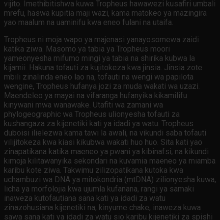
vijito. Imethibitishwa kuwa Tropheus hawawezi kusafiri umbali
mrefu, haswa kupitia maji wazi, kama matokeo ya mazingira
yao maalum na uaminifu kwa eneo fulani na utaifa.
Tropheus ni moja wapo ya majenasi yanayosomewa zaidi
katika ziwa. Masomo ya tabia ya Tropheus moori
yameonyesha mifumo mingi ya tabia na shirika kubwa la
kijamii. Hakuna tofauti za kujitokeza kwa jinsia. Jinsia zote
mbili zinalinda eneo lao na, tofauti na wengi wa papilota
wengine, Tropheus hufanya jozi za muda wakati wa uzazi.
Maendeleo ya mayai na vifaranga hufanyika kikamilifu
kinywani mwa wanawake. Utafiti wa zamani wa
phylogeographic wa Tropheus ulionyesha tofauti za
kushangaza za kijenetiki kati ya idadi ya watu. Tropheus
duboisi ilielezwa kama tawi la awali, na vikundi saba tofauti
vilijitokeza kwa kiasi kikubwa wakati huo huo. Sita kati yao
zinapatikana katika maeneo ya pwani ya kibinafsi, na kikundi
kimoja kilitawanyika sekondari na kuvamia maeneo ya miamba
karibu kote ziwa. Takwimu zilizopatikana kutoka kwa
uchambuzi wa DNA ya mitokondria (mtDNA) zilionyesha kuwa,
licha ya morfolojia kwa ujumla kufanana, rangi ya samaki
inaweza kutofautiana sana kati ya idadi za watu
zinazohusiana kijenetiki na, kinyume chake, inaweza kuwa
sawa sana kati ya idadi za watu sio karibu kijenetiki za spishi