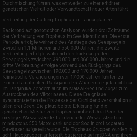
Durchmischung führen, was entweder zu einer erhöhten
genetischen Vielfalt oder Verwandtschaft neuer Arten führt.
Verbreitung der Gattung Tropheus im Tanganjikasee
Basierend auf genetischen Analysen wurden drei Zeiträume
der Verbreitung von Tropheus im See identifiziert. Die erste
Periode erfolgte während des Anstiegs des Seespiegels
zwischen 1,1 Millionen und 550.000 Jahren, die zweite
Verbreitung erfolgte während des Rückgangs des
Seespiegels zwischen 390.000 und 360.000 Jahren und die
dritte Verbreitung erfolgte während des Rückgangs des
Seespiegels zwischen 190.000 und 170.000 Jahren.
Klimatische Veränderungen vor 17.000 Jahren führten zu
einem dramatischen Rückgang des Wasserspiegels nicht nur
im Tanganjika, sondern auch im Malawi-See und sogar zum
Austrocknen des Viktoriasees. Diese Ereignisse
synchronisierten die Prozesse der Cichlidendiversifikation in
allen drei Seen. Die plausibelste Erklärung für die
genetischen Muster von Tropheus umfasst drei Perioden
niedriger Wasserstände, bei denen der Wasserstand um
mindestens 550 Meter sank und der See in drei separate
Gewässer aufgeteilt wurde. Die Tropheus-Gruppen wurden in
acht Hauptgruppen unterteilt, basierend auf mtDNA und ihrem