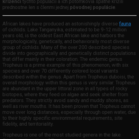
kríženci
týchto populácií a ich potomkovia spätne krížili
prednostne len s členmi jednej
pôvodnej populácie
.
African lakes have produced an astonishingly diverse
fauna
of cichlids. Lake Tanganyika, estimated to be 9-12 million
years old, is the oldest East African lake and harbors the
morphologically, genetically, and behaviorally most diverse
group of cichlids. Many of the over 200 described species
divide into geographically and genetically distinct populations
that differ mainly in their coloration. The endemic genus
Tropheus is a prime example of this phenomenon, with six
species and over 70 differently colored local variants
described within the genus. Apart from Tropheus duboisi, the
overall morphology within this genus is very similar. Tropheus
are abundant in the upper littoral zone in all types of rocky
biotopes, where they feed on algae and seek shelter from
predators. They strictly avoid sandy and muddy shores, as
well as river mouths. It has been proven that Tropheus cannot
move over long distances, especially through open water, due
to their highly specific environmental requirements, site
fidelity, and territoriality.
Tropheus is one of the most studied genera in the lake.