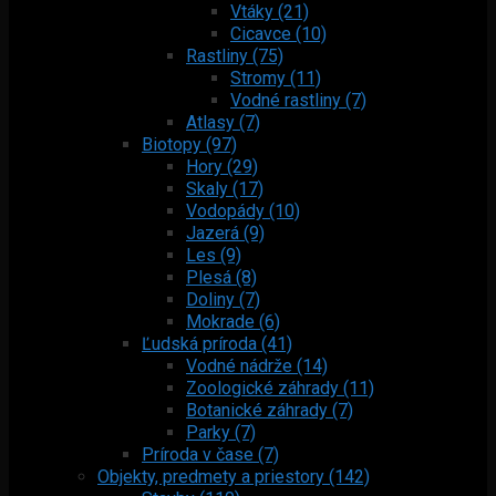
Vtáky (21)
Cicavce (10)
Rastliny (75)
Stromy (11)
Vodné rastliny (7)
Atlasy (7)
Biotopy (97)
Hory (29)
Skaly (17)
Vodopády (10)
Jazerá (9)
Les (9)
Plesá (8)
Doliny (7)
Mokrade (6)
Ľudská príroda (41)
Vodné nádrže (14)
Zoologické záhrady (11)
Botanické záhrady (7)
Parky (7)
Príroda v čase (7)
Objekty, predmety a priestory (142)