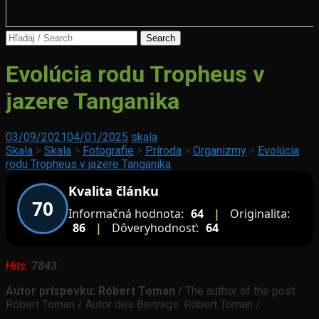
Search
for:
Podobné
Evolúcia rodu Tropheus v
ryby
jazere Tanganika
Čo
03/09/2021
04/01/2025
skala
obnáša
Skala
>
Skala
>
Fotografie
>
Príroda
>
Organizmy
>
Evolúcia
akvaristika
rodu Tropheus v jazere Tanganika
Kvalita článku
70
Informačná hodnota:
64
|
Originalita:
86
|
Dôveryhodnosť:
64
Hits:
7843
Autor príspevku: Róbert Toman /
The author of the post:
Róbert Toman / Autor des Beitrags: Róbert Toman /