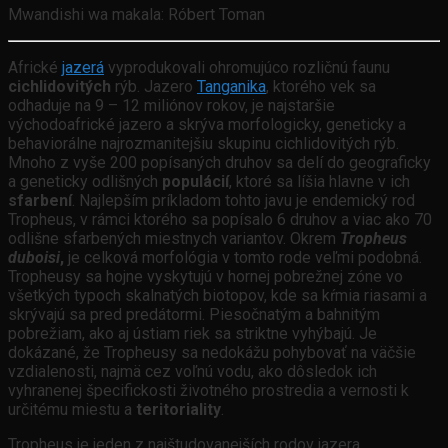
Mwandishi wa makala: Róbert Toman
Africké
jazerá
vyprodukovali ohromujúco rozličnú faunu
cichlidovitých
rýb. Jazero
Tanganika
, ktorého vek sa
odhaduje na 9 – 12 miliónov rokov, je najstaršie
východoafrické jazero a skrýva morfologicky, geneticky a
behaviorálne najrozmanitejšiu skupinu cichlidovitých rýb.
Mnoho z vyše 200 popísaných druhov sa delí do geograficky
a geneticky odlišných
populácií
, ktoré sa líšia hlavne v ich
sfarbení
. Najlepším príkladom tohto javu je endemický rod
Tropheus, v rámci ktorého sa popísalo 6 druhov a viac ako 70
odlišne sfarbených miestnych variantov. Okrem
Tropheus
duboisi
,
je celková morfológia v tomto rode veľmi podobná.
Tropheusy sa hojne vyskytujú v hornej pobrežnej zóne vo
všetkých typoch skalnatých biotopov, kde sa kŕmia riasami a
skrývajú sa pred predátormi. Piesočnatým a bahnitým
pobrežiam, ako aj ústiam riek sa striktne vyhýbajú. Je
dokázané, že Tropheusy sa nedokážu pohybovať na väčšie
vzdialenosti, najmä cez voľnú vodu, ako dôsledok ich
vyhranenej špecifickosti životného prostredia a vernosti k
určitému miestu a
teritoriality
.
Tropheus je jeden z najštudovanejších rodov jazera.