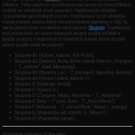
Viktória. Tieto udalosti synchronizovali procesy diverzifikácie
cichlíd vo všetkých troch jazerách. Najdôveryhodnejšie
vysvetlenie genetických vzorov Tropheusov sú tri obdobia
nízkej hladiny jazera, kedy klesala hladina najmenej o 550 m,
takže jazero bolo rozdelené na tri jazerá.
Skupiny
Tropheusov
boli rozdelené do osem hlavných skupín podľa mtDNA a
podľa výskytu v jednotlivých lokalitách jazera, ktoré dostali
názov podľa osád na pobreží:
Skupina A1 (Kibwe, Kabwe, Kiti Point)
Skupina A2 (Kabezi, Ikola, Bilila Island, Kyeso I./Kungwe
– T. „yellow“, Kala, Mpulungu)
Skupina A3 (Nyanza Lac –
T. brichardi
, Ngombe, Bemba)
Skupina A4 (Nvuna Island, Katoto I.)
Skupina B (Rutunga, Kiriza)
Skupina C (Kyeso II.)
Skupina D (Zongwe, Moba, Kibwesa – T. „Kibwesa“)
Skupina E (Bulu –
T. polli
, Bulu – T. „Kirschfleck“)
Skupina F (Kibwesa – T. „Kirschfleck“, Mvua I., Inangu)
Skupina G (Wapembe juh, Katoto II., Mvua II.)
Skupina H (Wapembe sever)
Historical changes of the lake