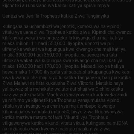
kijenetiki au uhusiano wa karibu kati ya spishi mpya.
Uenezi wa Jeni la Tropheus katika Ziwa Tanganyika
Kulingana na uchambuzi wa jenetiki, kumekuwa na vipindi
vitatu vya uenezi wa Tropheus katika ziwa. Kipindi cha kwanza
kilifanyika wakati wa ongezeko la kiwango cha maji kati ya
miaka milioni 1.1 hadi 550,000 iliyopita, uenezi wa pili
ulifanyika wakati wa kupungua kwa kiwango cha maji kati ya
miaka 390,000 hadi 360,000 iliyopita, na uenezi wa tatu
ulitokea wakati wa kupungua kwa kiwango cha maji kati ya
miaka 190,000 hadi 170,000 iliyopita. Mabadiliko ya hali ya
hewa miaka 17,000 iliyopita yalisababisha kupungua kwa kasi
kwa kiwango cha maji siyo tu katika Tanganyika, bali pia katika
Ziwa Malawi na hata kukausha Ziwa Viktoria. Matukio haya
yalisawazisha mchakato wa utofautishaji wa Cichlid katika
maziwa yote matatu. Maelezo yanayoweza kueleweka zaidi
ya mifumo ya kijenetiki ya Tropheus yanajumuisha vipindi
vitatu vya viwango vya chini vya maji, ambapo kiwango
kilipungua kwa angalau mita 550, hivyo ziwa likigawanywa
katika maziwa matatu tofauti. Vikundi vya Tropheus
viligawanywa katika vikundi vitatu vikuu, kulingana na mtDNA
na mzunguko wao kwenye maeneo maalum ya ziwa,