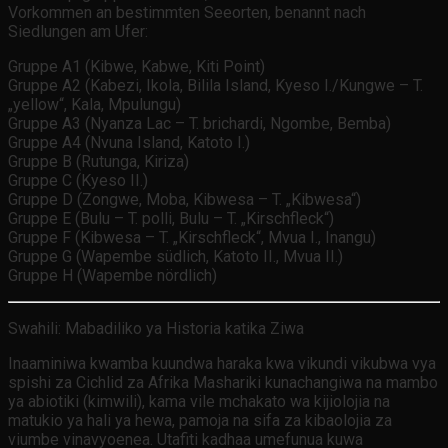
Vorkommen an bestimmten Seeorten, benannt nach
Siedlungen am Ufer:
Gruppe A1 (Kibwe, Kabwe, Kiti Point)
Gruppe A2 (Kabezi, Ikola, Bilila Island, Kyeso I./Kungwe – T.
„yellow“, Kala, Mpulungu)
Gruppe A3 (Nyanza Lac – T. brichardi, Ngombe, Bemba)
Gruppe A4 (Nvuna Island, Katoto I.)
Gruppe B (Rutunga, Kiriza)
Gruppe C (Kyeso II.)
Gruppe D (Zongwe, Moba, Kibwesa – T. „Kibwesa“)
Gruppe E (Bulu – T. polli, Bulu – T. „Kirschfleck“)
Gruppe F (Kibwesa – T. „Kirschfleck“, Mvua I., Inangu)
Gruppe G (Wapembe südlich, Katoto II., Mvua II.)
Gruppe H (Wapembe nördlich)
Swahili: Mabadiliko ya Historia katika Ziwa
Inaaminiwa kwamba kuundwa haraka kwa vikundi vikubwa vya
spishi za Cichlid za Afrika Mashariki kunachangiwa na mambo
ya abiotiki (kimwili), kama vile mchakato wa kijiolojia na
matukio ya hali ya hewa, pamoja na sifa za kibaolojia za
viumbe vinavyoenea. Utafiti kadhaa umefunua kuwa