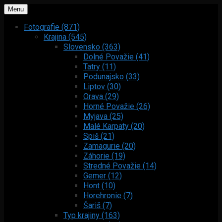
Menu
Fotografie (871)
Krajina (545)
Slovensko (363)
Dolné Považie (41)
Tatry (11)
Podunajsko (33)
Liptov (30)
Orava (29)
Horné Považie (26)
Myjava (25)
Malé Karpaty (20)
Spiš (21)
Zamagurie (20)
Záhorie (19)
Stredné Považie (14)
Gemer (12)
Hont (10)
Horehronie (7)
Šariš (7)
Typ krajiny (163)