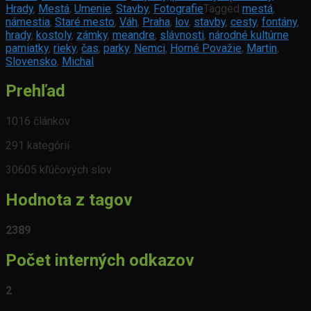
Hrady
,
Mestá
,
Umenie
,
Stavby
,
Fotografie
Tagged
mestá
,
námestia
,
Staré mesto
,
Váh
,
Praha
,
lov
,
stavby
,
cesty
,
fontány
,
hrady
,
kostoly
,
zámky
,
meandre
,
slávnosti
,
národné kultúrne
pamiatky
,
rieky
,
čas
,
parky
,
Nemci
,
Horné Považie
,
Martin
,
Slovensko
,
Michal
Prehľad
1016 článkov
291 kategórií
30605 kľúčových slov
Hodnota z tagov
2389
Počet interných odkazov
2