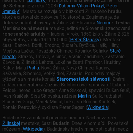
nad morom (
zilina.sk
). Prvá písomná zmienka o Žiline –
terra
de Selinan
je z roku 1208 (
Ľubomír Viliam Prikryl, Peter
Štanský
). Mesto sa rozvíjalo v blízkosti Žilinského
hradu
,
ktorý existoval do polovice 15. storočia. Zaujímavé je, že
doteraz nebol objavený. V Žiline žili Slováci a
Nemci
z
Tešína
.
Mariánske námestie
má ako jediné na Slovensku zachované
renesančné arkády
– laubne. V roku 1850 žilo v Žiline 2 326
obyvateľov, v roku 1911 10 000 (
Peter Štanský
). Mestské
časti: Bánová, Bôrik, Brodno, Budatín, Bytčica, Hájik, Hliny,
Mojšova Lúčka, Považský Chlmec, Rosinky, Solinky,
Staré
mesto
, Strážov, Trnové, Vlčince, Vranie, Zádubnie, Zástranie,
Závodie, Žilinská Lehota. Lokálne časti: Frambor, Hruštiny,
Kálov, Malá
Praha
, Nová Žilina, Nový Chlmec, Rudiny,
Šašvárka, Šibenice, Veľký diel, Závažie. Posledný májový
týždeň sa v meste konajú
Staromestské slávnosti
. Známi
rodáci: moderátorka Zuzana Belohorcová, spisovateľ Ľubomír
Feldek, herec Ľubo Gregor, Anna Šišková, speváci Dušan Grúň,
Ivan Krajíček, Sisa Sklovská, režisér
Martin
Šulík, futbalisti
Stanislav Griga, Marek Mintál, hokejisti Roman Kontšek,
Ronald Petrovický, cyklista Peter Sagan (
Wikipedia
).
Budatínsky zámok bol pôvodne hradom. Nachádza sa v
Žilinskej
mestskej časti
Budatín
. Dnes v ňom sídli Považské
múzeum (
Wikipedia
). Budatínsky hrad v minulosti patril medzi