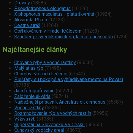
Dreviny
(18585)
Pseudotropheus elongatus
(16136)
Xiphophorus maculatus - plata škvrnitá
(13924)
Akvarista Plzeň
(12123)
Čestná stráž
(11264)
Obří akvárium v Hradci Královom
(11253)
Sandberg - svedok minulosti, klenot súčasnosti
(9724)
Najčítanejšie články
Chované ryby a vodné rastliny
(85534)
Malý atlas rýb
(71495)
Choroby rýb a ich liečenie
(67540)
Piešťany sú pokojné a vyhľadávané mesto na Považí
(67135)
Ja a fotografovanie
(65270)
Založenie akvária
(58741)
Najbežnejší prísavník Ancistrus cf. cirrhosus
(55387)
Vodné rastliny
(53352)
Rozmnožovanie rýb a vodných rastlín
(52956)
Výživa rýb
(51085)
Superstar na Slovensku a v Česku
(50655)
Čunovský vodácky areál
(48670)