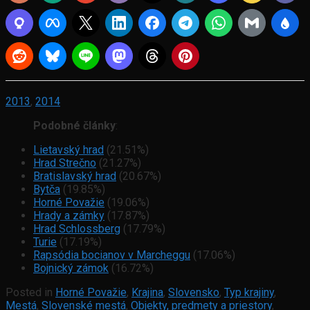
2013
,
2014
Podobné články
:
Lietavský hrad
(21.51%)
Hrad Strečno
(21.27%)
Bratislavský hrad
(20.67%)
Bytča
(19.85%)
Horné Považie
(19.06%)
Hrady a zámky
(17.87%)
Hrad Schlossberg
(17.79%)
Turie
(17.19%)
Rapsódia bocianov v Marcheggu
(17.06%)
Bojnický zámok
(16.72%)
Posted in
Horné Považie
,
Krajina
,
Slovensko
,
Typ krajiny
,
Mestá
,
Slovenské mestá
,
Objekty, predmety a priestory
,