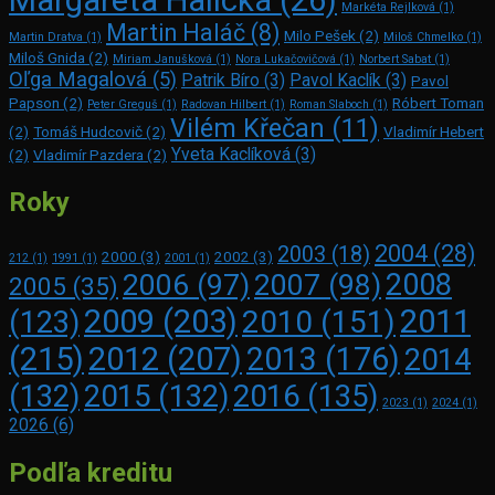
Markéta Rejlková
(1)
Martin Haláč
(8)
Milo Pešek
(2)
Martin Dratva
(1)
Miloš Chmelko
(1)
Miloš Gnida
(2)
Miriam Janušková
(1)
Nora Lukačovičová
(1)
Norbert Sabat
(1)
Oľga Magalová
(5)
Patrik Bíro
(3)
Pavol Kaclík
(3)
Pavol
Papson
(2)
Róbert Toman
Peter Greguš
(1)
Radovan Hilbert
(1)
Roman Slaboch
(1)
Vilém Křečan
(11)
(2)
Tomáš Hudcovič
(2)
Vladimír Hebert
Yveta Kaclíková
(3)
(2)
Vladimír Pazdera
(2)
Roky
2004
(28)
2003
(18)
2000
(3)
2002
(3)
212
(1)
1991
(1)
2001
(1)
2008
2006
(97)
2007
(98)
2005
(35)
2009
(203)
2011
2010
(151)
(123)
(215)
2012
(207)
2013
(176)
2014
2016
(135)
(132)
2015
(132)
2023
(1)
2024
(1)
2026
(6)
Podľa kreditu