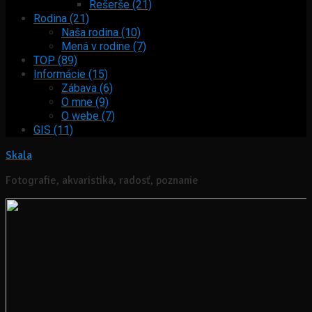
Rešerše (21)
Rodina (21)
Naša rodina (10)
Mená v rodine (7)
TOP (89)
Informácie (15)
Zábava (6)
O mne (9)
O webe (7)
GIS (11)
Skala
Fotografie, akvaristika, radosť, poznanie