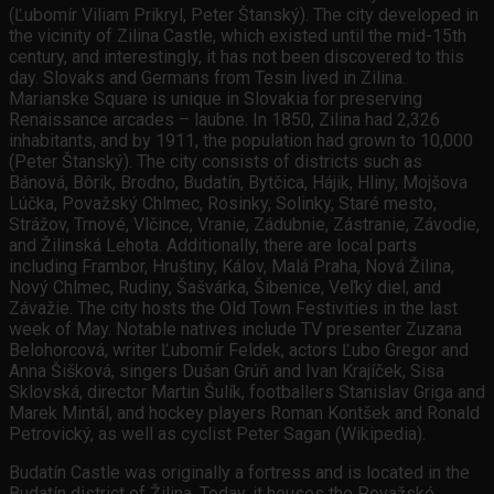
(Ľubomír Viliam Prikryl, Peter Štanský). The city developed in
the vicinity of Zilina Castle, which existed until the mid-15th
century, and interestingly, it has not been discovered to this
day. Slovaks and Germans from Tesin lived in Zilina.
Marianske Square is unique in Slovakia for preserving
Renaissance arcades – laubne. In 1850, Zilina had 2,326
inhabitants, and by 1911, the population had grown to 10,000
(Peter Štanský). The city consists of districts such as
Bánová, Bôrik, Brodno, Budatín, Bytčica, Hájik, Hliny, Mojšova
Lúčka, Považský Chlmec, Rosinky, Solinky, Staré mesto,
Strážov, Trnové, Vlčince, Vranie, Zádubnie, Zástranie, Závodie,
and Žilinská Lehota. Additionally, there are local parts
including Frambor, Hruštiny, Kálov, Malá Praha, Nová Žilina,
Nový Chlmec, Rudiny, Šašvárka, Šibenice, Veľký diel, and
Závažie. The city hosts the Old Town Festivities in the last
week of May. Notable natives include TV presenter Zuzana
Belohorcová, writer Ľubomír Feldek, actors Ľubo Gregor and
Anna Šišková, singers Dušan Grúň and Ivan Krajíček, Sisa
Sklovská, director Martin Šulík, footballers Stanislav Griga and
Marek Mintál, and hockey players Roman Kontšek and Ronald
Petrovický, as well as cyclist Peter Sagan (Wikipedia).
Budatín Castle was originally a fortress and is located in the
Budatín district of Žilina. Today, it houses the Považské