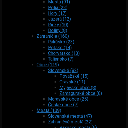
Mestá (91)
Polia (23)
Hory (17)
Jazerá (12)
Rieky (10)
Doliny (8)
Zahraničie (160)
Rakúsko (23)
Poľsko (14)
Chorvátsko (13)
Taliansko (7)
Obce (119)
Slovenské (82)
Považské (15)
Oravské (11)
Myjavské obce (8)
Zamagurské obce (8)
Moravské obce (25)
České obce (7)
Mestá (109)
Slovenské mestá (47)
Zahraničné mestá (22)
Rakúske mestá (6)