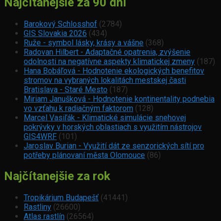
Najčítanejšie za 90 dní
Barokový Schlosshof
(2784)
GIS Slovakia 2026
(434)
Ruže - symbol lásky, krásy a vášne
(368)
Radovan Hilbert - Adaptačné opatrenia, zvýšenie
odolnosti na negatívne aspekty klimatickej zmeny
(187)
Hana Bobáľová - Hodnotenie ekologických benefitov
stromov na vybraných lokalitách mestskej časti
Bratislava - Staré Mesto
(187)
Miriam Janušková - Hodnotenie kontinentality podnebia
vo vzťahu k radiačným faktorom
(128)
Marcel Vasiľák - Klimatické simulácie snehovej
pokrývky v horských oblastiach s využitím nástrojov
GIS4WRF
(101)
Jaroslav Burian - Využití dát ze senzorických sítí pro
potřeby plánovaní města Olomouce
(86)
Najčítanejšie za rok
Tropikárium Budapešť
(41441)
Rastliny
(26600)
Atlas rastlín
(26564)