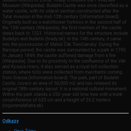
Museum (Wikipedia). Budatín Castle was once classified as a
water castle, with its oldest section constructed after the
Tatar invasion in the mid-13th century (Information board).
Originally built as a watchtower fortress in the second half of
the 13th century (Wikipedia), the first mention of the castle
dates back to 1323. Historical names for the structure include
Budetyn and Budetin (hrady.sk). In the 14th century, it came
into the possession of Matúš Čák Trenčiansky. During the
Baroque period, the castle was surrounded by a park in 1745.
In January 1849, the castle suffered damage from a fire
(Wikipedia). Due to its proximity to the confluence of the Váh
and Kysuca rivers, it also served as a royal toll collection
station, where tolls were collected from merchants coming
from Silesia (Information board). The park, part of Budatín
Castle, covers an area of 50,000 m2 and has retained its
original 18th-century layout. It is a national cultural monument.
Within the park stands a 350-year-old lime tree with a trunk
circumference of 620 cm and a height of 26.2 meters
(regionmalafatra.sk).
Odkazy