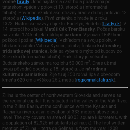
vodné
hrady
. Jeho najstaršia časť bola postavená po
tatárskom vpáde v polovici 13. storočia (Informačná
tabuľa). Pôvodne vznikol ako strážny hrad v druhej polovici 13.
storočia (
Wikipedia
). Prvá zmienka o hrade je z roku
1323. Historické názvy objektu: Budetyn, Budetin (
hrady.sk
). V
14. storočí ho získal
Matúš Čák Trenčiansky
. Počas baroku
sa v roku 1745 objekt obklopil
parkom
. V januári 1849 hrad
poškodil požiar (
Wikipedia
). Vzhľadom na svoju polohu v
blízkosti sútoku Váhu a Kysuce, plnil aj funkciu
kráľovskej
tridsiatkovej stanice,
kde sa vyberalo mýto od kupcov zo
Sliezska (Informačná tabuľa). Park, ktorý je súčasťou
2
Budatínskeho zámku ma rozlohu 50 000 m
. Dnes už má
svoju pôvodnú podobu z 18. storočia. Je
národnou
kultúrnou pamiatkou
. Žije tu aj 350 ročná lipa s obvodom
kmeňa 620 cm a výškou 26.2 metra (
regionmalafatra.sk
).
Zilina is the center of northwestern Slovakia and serves as
the regional capital. It is situated in the valley of the Vah River,
in the Zilina Basin, at the confluence with the Kysuca and
Rajcianka rivers, at an elevation of 333 meters above sea
level. The city covers an area of 80.03 square kilometers, with
a population of 82,925 inhabitants (zilina.sk). The first written
mention of Zilina – terra de Selinan is from the year 1208