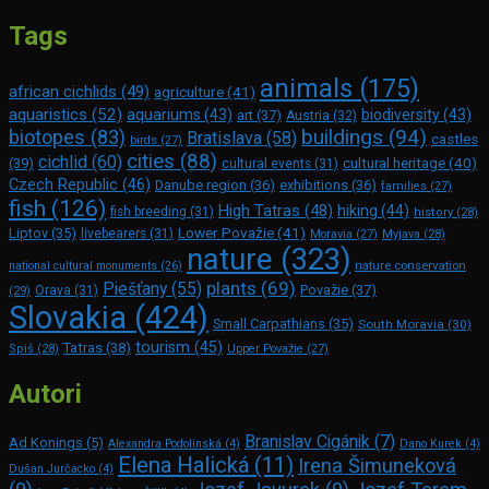
Tags
animals
(175)
african cichlids
(49)
agriculture
(41)
aquaristics
(52)
aquariums
(43)
biodiversity
(43)
art
(37)
Austria
(32)
buildings
(94)
biotopes
(83)
Bratislava
(58)
castles
birds
(27)
cities
(88)
cichlid
(60)
(39)
cultural heritage
(40)
cultural events
(31)
Czech Republic
(46)
Danube region
(36)
exhibitions
(36)
families
(27)
fish
(126)
High Tatras
(48)
hiking
(44)
fish breeding
(31)
history
(28)
Lower Považie
(41)
Liptov
(35)
livebearers
(31)
Moravia
(27)
Myjava
(28)
nature
(323)
nature conservation
national cultural monuments
(26)
plants
(69)
Piešťany
(55)
Považie
(37)
(29)
Orava
(31)
Slovakia
(424)
Small Carpathians
(35)
South Moravia
(30)
tourism
(45)
Tatras
(38)
Spiš
(28)
Upper Považie
(27)
Autori
Branislav Cigánik
(7)
Ad Konings
(5)
Alexandra Podolinská
(4)
Dano Kurek
(4)
Elena Halická
(11)
Irena Šimuneková
Dušan Jurčacko
(4)