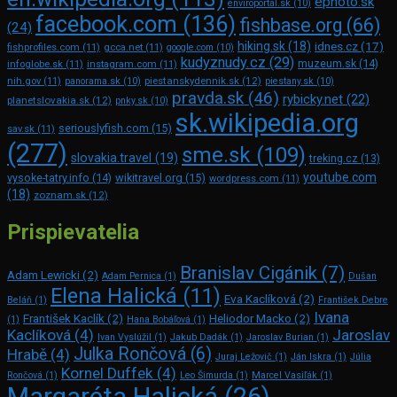
ephoto.sk
enviroportal.sk
(10)
facebook.com
(136)
fishbase.org
(66)
(24)
hiking.sk
(18)
idnes.cz
(17)
fishprofiles.com
(11)
gcca.net
(11)
google.com
(10)
kudyznudy.cz
(29)
muzeum.sk
(14)
infoglobe.sk
(11)
instagram.com
(11)
piestanskydennik.sk
(12)
nih.gov
(11)
panorama.sk
(10)
piestany.sk
(10)
pravda.sk
(46)
rybicky.net
(22)
planetslovakia.sk
(12)
pnky.sk
(10)
sk.wikipedia.org
seriouslyfish.com
(15)
sav.sk
(11)
(277)
sme.sk
(109)
slovakia.travel
(19)
treking.cz
(13)
youtube.com
vysoke-tatry.info
(14)
wikitravel.org
(15)
wordpress.com
(11)
(18)
zoznam.sk
(12)
Prispievatelia
Branislav Cigánik
(7)
Adam Lewicki
(2)
Adam Pernica
(1)
Dušan
Elena Halická
(11)
Eva Kaclíková
(2)
Beláň
(1)
František Debre
Ivana
František Kaclík
(2)
Heliodor Macko
(2)
(1)
Hana Bobáľová
(1)
Kaclíková
(4)
Jaroslav
Ivan Vyslúžil
(1)
Jakub Dadák
(1)
Jaroslav Burian
(1)
Julka Rončová
(6)
Hrabě
(4)
Juraj Ležovič
(1)
Ján Iskra
(1)
Júlia
Kornel Duffek
(4)
Rončová
(1)
Leo Šimurda
(1)
Marcel Vasiľák
(1)
Margaréta Halická
(26)