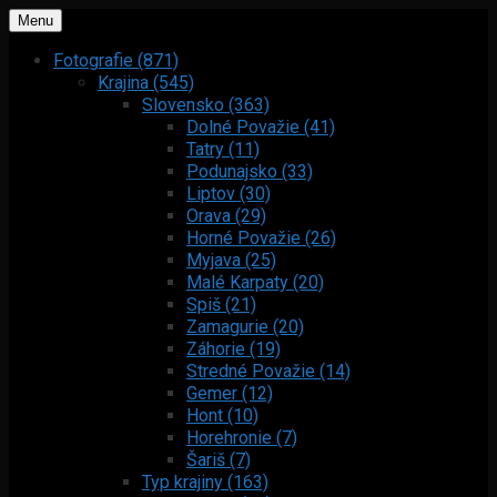
Menu
Fotografie (871)
Krajina (545)
Slovensko (363)
Dolné Považie (41)
Tatry (11)
Podunajsko (33)
Liptov (30)
Orava (29)
Horné Považie (26)
Myjava (25)
Malé Karpaty (20)
Spiš (21)
Zamagurie (20)
Záhorie (19)
Stredné Považie (14)
Gemer (12)
Hont (10)
Horehronie (7)
Šariš (7)
Typ krajiny (163)