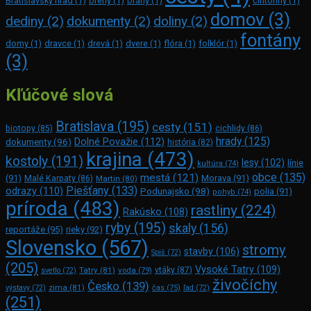
Bratislavský hrad
(1)
brehy
(1)
brány
(1)
cintoríny
(1)
domov
(3)
dediny
(2)
dokumenty
(2)
doliny
(2)
fontány
domy
(1)
dravce
(1)
drevá
(1)
dvere
(1)
flóra
(1)
folklór
(1)
(3)
Kľúčové slová
Bratislava
(195)
cesty
(151)
biotopy
(85)
cichlidy
(86)
hrady
(125)
Dolné Považie
(112)
dokumenty
(96)
história
(82)
krajina
(473)
kostoly
(191)
lesy
(102)
línie
kultúra
(74)
obce
(135)
mestá
(121)
(91)
Morava
(91)
Malé Karpaty
(86)
Martin
(80)
Piešťany
(133)
odrazy
(110)
Podunajsko
(98)
polia
(91)
pohyb
(74)
príroda
(483)
rastliny
(224)
Rakúsko
(108)
ryby
(195)
skaly
(156)
reportáže
(95)
rieky
(92)
Slovensko
(567)
stromy
stavby
(106)
Spiš
(72)
(205)
Vysoké Tatry
(109)
Tatry
(81)
voda
(79)
vtáky
(87)
svetlo
(72)
živočíchy
Česko
(139)
zima
(81)
výstavy
(72)
čas
(75)
ľad
(72)
(251)