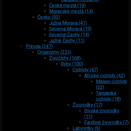
České mestá (19)
Moravské mestá (14)
Česko (93)
Južná Morava (41)
Severná Morava (19)
Severné Čechy (14)
Južné Čechy (11)
Príroda (347)
Organizmy (233)
Živočíchy (168)
Ryby (100)
Cichlidy (47)
Africké cichlidy (42)
Malawi cichlidy
(22)
Tanganika
cichlidy (18)
Živorodky (17)
Divoké živorodky
(11)
Farebné živorodky (7)
Labyrintky (6)