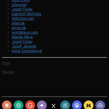
Opis Žiliny
zilina.net
Jozef Feiler
Ľubomír Motyčka
360cities.net
atlas.sk
pmza.sk
wordpress.com
Marián Mrva
Jozef Feiler
Jozef Javurek
Irena Simuneková
TOP
Všetky