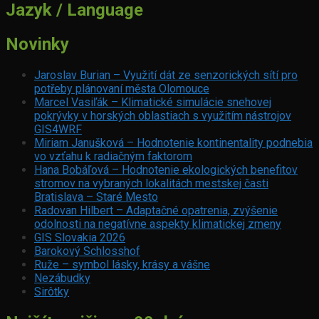
Jazyk / Language
Novinky
Jaroslav Burian – Využití dát ze senzorických sítí pro
potřeby plánovaní města Olomouce
Marcel Vasiľák – Klimatické simulácie snehovej
pokrývky v horských oblastiach s využitím nástrojov
GIS4WRF
Miriam Janušková – Hodnotenie kontinentality podnebia
vo vzťahu k radiačným faktorom
Hana Bobáľová – Hodnotenie ekologických benefitov
stromov na vybraných lokalitách mestskej časti
Bratislava – Staré Mesto
Radovan Hilbert – Adaptačné opatrenia, zvýšenie
odolnosti na negatívne aspekty klimatickej zmeny
GIS Slovakia 2026
Barokový Schlosshof
Ruže – symbol lásky, krásy a vášne
Nezábudky
Sirôtky