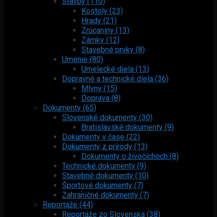
Stavby (110)
Kostoly (23)
Hrady (21)
Zrúcaniny (13)
Zámky (12)
Stavebné prvky (8)
Umenie (80)
Umelecké diela (13)
Dopravné a technické diela (36)
Mlyny (15)
Doprava (8)
Dokumenty (65)
Slovenské dokumenty (30)
Bratislavské dokumenty (9)
Dokumenty v čase (22)
Dokumenty z prírody (13)
Dokumenty o živočíchoch (8)
Technické dokumenty (9)
Stavebné dokumenty (10)
Športové dokumenty (7)
Zahraničné dokumenty (7)
Reportáže (44)
Reportáže zo Slovenska (38)