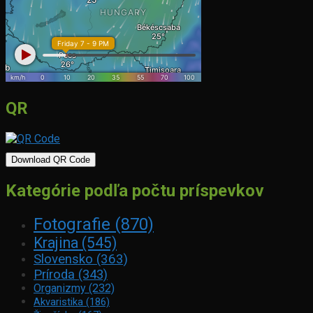
QR
Download QR Code
Kategórie podľa počtu príspevkov
Fotografie
(870)
Krajina
(545)
Slovensko
(363)
Príroda
(343)
Organizmy
(232)
Akvaristika
(186)