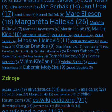
(9)
Jozef Javurek
(9)
Jozef Terem
Ivan Bohuš
(4)
Ivan Čillík
(4)
Ján Urda
Ján Serbák
(14)
(9)
Julka Rončová
(6)
Marc Elie­son
(17)
Kornel Duffek
(6)
Karol Srnec
(5)
Margaréta Halická
(26)
(18)
Markéta
Martin
Martin Haláč
(8)
Rejlková
(7)
Martina Haratíková
(6)
Kiňo
(10)
Michael K. Oliver
(5)
Michal Toufar
(4)
Michal Uriča
(4)
Michal
Miroslav Lisinovič
(11)
Monika Nosková
(5)
Šimkovic
(4)
Oskár
Otakar Brandos
(9)
Oľga Magalová
(5)
Mažgút
(4)
Peter Kaclík
(4)
Peter
Roman Slaboch
(7)
Renáta Jaloviarová
(5)
Remeň
(4)
Petr Novák
(4)
Tomáš Hudcovič
(8)
Tomáš
Róbert Toman
(5)
Sam Bors­tein
(4)
Vilém Křečan
(11)
Šereda
(6)
Václav Sulek
(6)
Zuzana
Ľubomír Motyčka
(9)
Ľuboš Vodička
(5)
Minarovičová
(4)
Zdroje
akvarista.cz
(34)
apsida.sk
(29)
aktuality.sk
(19)
akvarko.cz
(11)
cichlid-
blogspot.com
(14)
blogspot.sk
(15)
cestovatel.eu
(11)
cs.wikipedia.org
(91)
forum.com
(30)
de.wikipedia.org
(15)
dennikn.sk
(12)
dobrodruh.sk
(13)
en.wikipedia.org
(113)