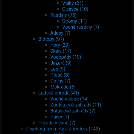
Vtáky (21)
Cicavce (10)
Rastliny (75)
Stromy (11)
Vodné rastliny (7)
Atlasy (7)
Biotopy (97)
Hory (29)
Skaly (17)
Vodopády (10)
Jazerá (9)
Les (9)
Plesá (8)
Doliny (7)
Mokrade (6)
Ľudská príroda (41)
Vodné nádrže (14)
Zoologické záhrady (11)
Botanické záhrady (7)
Parky (7)
Príroda v čase (7)
Objekty, predmety a priestory (142)