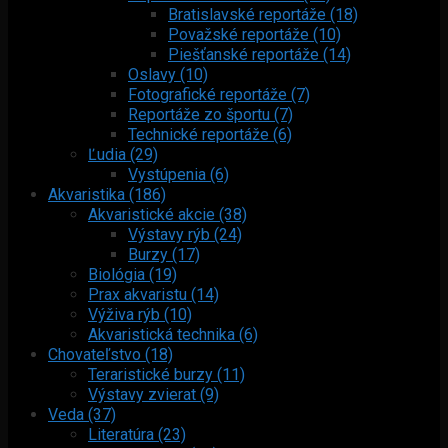
Bratislavské reportáže (18)
Považské reportáže (10)
Piešťanské reportáže (14)
Oslavy (10)
Fotografické reportáže (7)
Reportáže zo športu (7)
Technické reportáže (6)
Ľudia (29)
Vystúpenia (6)
Akvaristika (186)
Akvaristické akcie (38)
Výstavy rýb (24)
Burzy (17)
Biológia (19)
Prax akvaristu (14)
Výživa rýb (10)
Akvaristická technika (6)
Chovateľstvo (18)
Teraristické burzy (11)
Výstavy zvierat (9)
Veda (37)
Literatúra (23)