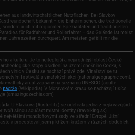
ehen aus landwirtschaftlichen Nutzflächen. Bei Slavkov
Gastfreundschaft bekannt – die Einheimischen, die traditionelle
n, sondern auch mit regionalen Spezialitäten und traditionellen
Paradies für Radfahrer und Rollerfahrer – das Gelände ist meist
enen Jahreszeiten durchquert. Am meisten gefällt mir die
íno a kulturu. Je to nejteplejší a nejúrodnější oblast České
í archeologické stopy osídlení na území dnešního Česka, s
všech vinic v Česku se nachází právě zde. Vinařství se tu
řednictvím festivalů a vinařských akcí (nationalgeographic.com).
nicko-valtický areál zapsaný na seznamu UNESCO (south-
ké
nádrže
(Wikipedia). V Moravském krasu se nacházejí tisíce
Dyje (amazingczechia.com).
da. U Slavkova (Austerlitz) se odehrála jedna z nejkrvavějších
 tvoří silnou součást místní identity (travelking.sk).
ámé největšími mandloňovými sady ve střední Evropě. Jižní
často a procestoval jsem ji křížem krážem v různých obdobích.