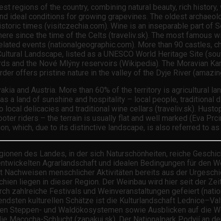
t regions of the country, combining natural beauty, rich history, w
nd ideal conditions for growing grapevines. The oldest archaeol
istoric times (visitczechia.com). Wine is an inseparable part of S
d here since the time of the Celts (traveliv.sk). The most famous
elated events (nationalgeographic.com). More than 90 castles, c
e Cultural Landscape, listed as a UNESCO World Heritage Site (so
s and the Nové Mlýny reservoirs (Wikipedia). The Moravian Kar
der offers pristine nature in the valley of the Dyje River (amazi
akia and Austria. More than 60% of the territory is agricultural 
 a land of sunshine and hospitality – local people, traditional di
to local delicacies and traditional wine cellars (traveliv.sk). Hu
ter riders – the terrain is usually flat and well marked (Eva Prci
n, which, due to its distinctive landscape, is also referred to a
onen des Landes, in der sich Naturschönheiten, reiche Geschich
entwickelten Agrarlandschaft und idealen Bedingungen für den We
Nachweisen menschlicher Aktivitäten bereits aus der Urgeschich
ien liegen in dieser Region. Der Weinbau wird hier seit der Zeit
rch zahlreiche Festivals und Weinveranstaltungen gefeiert (natio
tendsten kulturellen Schätze ist die Kulturlandschaft Lednice–V
tigen Steppen- und Waldökosystemen sowie Ausblicken auf die W
e Macocha-Schlucht (zapakuj.sk). Der Nationalpark Podyjí an der