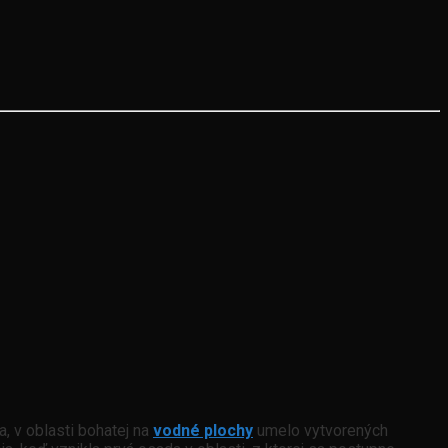
, v oblasti bohatej na
vodné plochy
umelo vytvorených