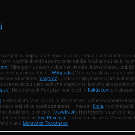
i
 regiónov krajiny, ktorý spája prírodné krásy, bohatú históriu, vín
eálnymi podmienkami na pestovanie
viniča
. Nachádzajú sa tu najs
.com
).
Víno
patrí k neodmysliteľnej identite Južnej Moravy, približ
ká vinohradnícka oblasť (
Wikipedia
).Víno sa tu slávi aj prostred
zámkov a kaštieľov (
ccrjm.cz
). Jeden z najvýznamnejších kultúrny
ickou rezerváciou s jedinečnými stepnými a lesnými ekosystéma
j.sk
). Národný park Podyjí pri hraniciach s
Rakúskom
ponúka pane
m
a Rakúskom. Viac než 60 % územia tvorí poľnohospodárska pôd
ma ako kraj slnka a
pohostinnosti
– miestni
ľudia
, tradičné jedlá
mi a tradičnými pivnicami (
traveliv.sk
).
Hustopeče
sú známe najv
a dobre označený (
Eva Prcinová
). Ja chodím na južnú Moravu čas
ovaný aj ako
Moravské Toskánsko
.