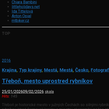
Chiara Bambini
littleholidays.net
Ida Tittelová
Anton Opial
mtbiker.cz
TOP
2016
Krajina
,
Typ krajiny
,
Mestá
,
Mestá
,
Česko
,
Fotograf
Třeboň, mesto uprostred rybníkov
25/01/2026
09/02/2026
skala
Hits:
145
Třeboň je historické mesto v južných Čechách so silnými rybník