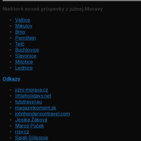
Niektoré nosné príspevky z južnej Moravy
Valtice
Mikulov
Brno
Pernštejn
Telč
Buchlovice
Slavonice
Milotice
Lednice
Odkazy
jizni-morava.cz
littleholidays.net
tututravel.eu
magazinkoment.sk
johnhendersontravel.com
Jesika Žáková
Maroš Puček
risy.cz
Sarah Gillespie