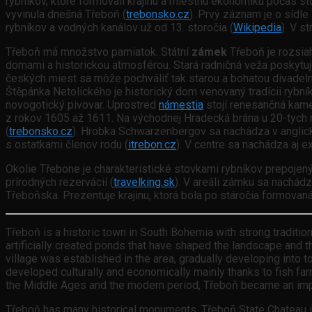
rybníkov, ktoré formovali krajinu a miestnu ekonomiku počas sto
vyvinula dnešná Třeboň (
trebonsko.cz
). Prvý záznam je o sídle
rybníkov a vodných kanálov už od 13. storočia (
Wikipedia
). V s
Třeboň má množstvo pamiatok. Státní
zámek
Třeboň je rozsia
domami a historickou atmosférou. Stará radničná veža poskytu
českých miest sa môže pochváliť tak starou a bohatou divadeln
Štěpánka Netolického je historický dom venovaný tradícii rybník
novogotický pivovar. Uprostred
námestia
stojí renesančná ka
z rokov 1605 až 1611. Na východnej Hradecká brána u 20-tych r
(
trebonsko.cz
). Hrobka Schwarzenbergov sa nachádza v anglické
s ostatkami členov rodu (
itrebon.cz
). V centre sa nachádza aj 
Okolie Třebone je charakteristické stovkami rybníkov prepojeným
prírodných rezervácií (
travelking.sk
). V areáli zámku sa nachád
Třeboňska. Prezentuje krajinu, ktorá bola po stáročia formovan
Třeboň is a historic town in South Bohemia with strong tradition
artificially created ponds that have shaped the landscape and t
village was established in the area, gradually developing into 
developed culturally and economically mainly thanks to fish far
the Middle Ages and the modern period, Třeboň became an impor
Třeboň has many historical monuments. Třeboň State Chateau is 