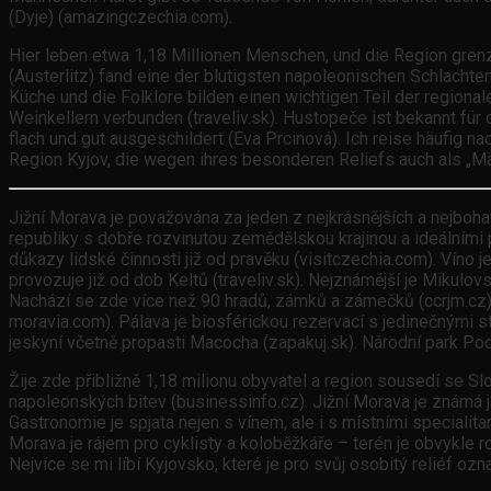
(Dyje) (amazingczechia.com).
Hier leben etwa 1,18 Millionen Menschen, und die Region grenz
(Austerlitz) fand eine der blutigsten napoleonischen Schlachte
Küche und die Folklore bilden einen wichtigen Teil der regionale
Weinkellern verbunden (traveliv.sk). Hustopeče ist bekannt für
flach und gut ausgeschildert (Eva Prcinová). Ich reise häufig
Region Kyjov, die wegen ihres besonderen Reliefs auch als „M
Jižní Morava je považována za jeden z nejkrásnějších a nejbohatší
republiky s dobře rozvinutou zemědělskou krajinou a ideálními
důkazy lidské činnosti již od pravěku (visitczechia.com). Víno j
provozuje již od dob Keltů (traveliv.sk). Nejznámější je Mikulo
Nachází se zde více než 90 hradů, zámků a zámečků (ccrjm.cz)
moravia.com). Pálava je biosférickou rezervací s jedinečnými s
jeskyní včetně propasti Macocha (zapakuj.sk). Národní park Po
Žije zde přibližně 1,18 milionu obyvatel a region sousedí se 
napoleonských bitev (businessinfo.cz). Jižní Morava je známá jako 
Gastronomie je spjata nejen s vínem, ale i s místními specialit
Morava je rájem pro cyklisty a koloběžkáře – terén je obvykle 
Nejvíce se mi líbí Kyjovsko, které je pro svůj osobitý reliéf o