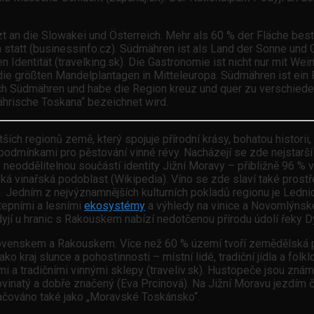
t an die Slowakei und Österreich. Mehr als 60 % der Fläche best
n statt (businessinfo.cz). Südmähren ist als Land der Sonne und 
n Identität (travelking.sk). Die Gastronomie ist nicht nur mit Wei
 die größten Mandelplantagen in Mitteleuropa. Südmähren ist ein 
 nach Südmähren und habe die Region kreuz und quer zu verschied
ährische Toskana“ bezeichnet wird.
ch regionů země, který spojuje přírodní krásy, bohatou historii, v
 podmínkami pro pěstování vinné révy. Nacházejí se zde nejstarš
e neoddělitelnou součástí identity Jižní Moravy – přibližně 96 % 
vská vinařská podoblast (Wikipedia). Víno se zde slaví také prost
. Jedním z nejvýznamnějších kulturních pokladů regionu je Led
tepními a lesními
ekosystémy
a výhledy na vinice a Novomlýns
dyjí u hranic s Rakouskem nabízí nedotčenou přírodu údolí řeky 
Slovenskem a Rakouskem. Více než 60 % území tvoří zemědělská pů
kraj slunce a pohostinnosti – místní lidé, tradiční jídla a folklor
ami a tradičními vinnými sklepy (traveliv.sk). Hustopeče jsou zn
rovinatý a dobře značený (Eva Prcinová). Na Jižní Moravu jezdím 
značováno také jako „Moravské Toskánsko“.