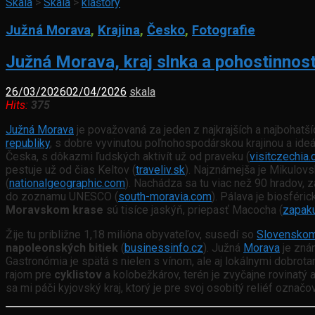
Skala
>
Skala
>
kláštory
Južná Morava
,
Krajina
,
Česko
,
Fotografie
Južná Morava, kraj slnka a pohostinnost
26/03/2026
02/04/2026
skala
Hits:
375
Južná Morava
je považovaná za jeden z najkrajších a najbohatších
republiky
, s dobre vyvinutou poľnohospodárskou krajinou a id
Česka, s dôkazmi ľudských aktivít už od praveku (
visitczechia
pestuje už od čias Keltov (
traveliv.sk
). Najznámejša je Mikulovs
(
nationalgeographic.com
). Nachádza sa tu viac než 90 hradov, 
do zoznamu UNESCO (
south-moravia.com
). Pálava je biosfér
Moravskom krase
sú tisíce jaskýň, priepasť Macocha (
zapaku
Žije tu približne 1,18 milióna obyvateľov, susedí so
Slovensko
napoleonských bitiek
(
businessinfo.cz
). Južná
Morava
je zná
Gastronómia je spätá s nielen s vínom, ale aj lokálnymi dobrota
rajom pre
cyklistov
a kolobežkárov, terén je zvyčajne rovinatý 
sa mi páči kyjovský kraj, ktorý je pre svoj osobitý reliéf označ