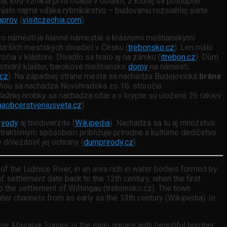
ia, keď vznikla prvá osada v oblasti, z ktorej sa postupne
íjalo najmä vďaka rybníkárstvu – budovaniu rozsiahlej siete
aprov
(
visitczechia.com
).
vo náměstí je hlavné námestie s krásnymi meštianskymi
jstarších mestských divadiel v Česku (
trebonsko.cz
). Len málo
ročia v kláštore. Divadlo sa hralo aj na zámku (
itrebon.cz
). Dům
 gotický kláštor, barokové meštianske
domy
na námestí,
.cz
). Na západnej strane mesta sa nachádza Budejovická
brána
a ňou sa nachádza Novohradská zo 16. storočia
ažnej hrobky sa nachádza oltár a v krypte sú uložené 26 rakiev
aaobcerstveniusveta.cz
).
u
vody
aj biodiverzite (
Wikipedia
). Nachádza sa tu aj množstvo
atraktívnym spôsobom približuje prírodne a kultúrne dedičstvo
dôležitosť jej ochrany (
dumprirody.cz
).
 of the Lužnice River, in an area rich in water bodies formed by
f settlement date back to the 12th century, when the first
to the settlement of Wittingau (trebonsko.cz). The town
er channels from as early as the 13th century (Wikipedia). In
tre. Masaryk Square is the main square with beautiful burgher