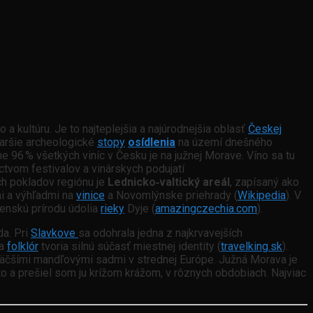
o a kultúru. Je to najteplejšia a najúrodnejšia oblasť
Českej
taršie archeologické
stopy
osídlenia
na území dnešného
ne 96 % všetkých viníc v Česku je na južnej Morave. Víno sa tu
níctvom festivalov a vinárskych podujatí
ch pokladov regiónu je
Lednicko‑valtický areál
, zapísaný ako
mi a výhľadmi na
vinice
a Novomlýnske priehrady (
Wikipedia
). V
nskú prírodu údolia
rieky
Dyje (
amazingczechia.com
).
a. Pri
Slavkove
sa odohrala jedna z najkrvavejších
 a
folklór
tvoria silnú súčasť miestnej identity (
travelking.sk
).
äčšími mandľovými sadmi v strednej Európe. Južná Morava je
to a prešiel som ju krížom krážom, v rôznych obdobiach. Najviac