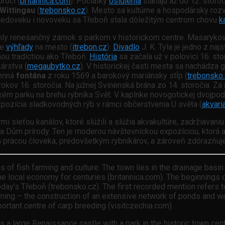
ročí (
britannica.com
). Počiatky
osídlenia
siahajú až do 12. storoč
Wittingau
(
trebonsko.cz
). Mesto sa kultúrne a hospodársky rozv
tredoveku i novoveku sa Třeboň stala dôležitým centrom chovu
k
hly renesančný zámok s parkom v historickom centre. Masaryko
je
výhľady
na mesto (
itrebon.cz
).
Divadlo
J. K. Tyla je jedno z na
ou tradíctiou ako Třeboň.
História
sa začala už v polovici 16. sto
árstva (
megaubytko.cz
). V historickej časti mesta sa nachádza
menná
fontána
z roku 1569 a barokový mariánsky stĺp (
trebonsko
okov 16. storočia. Na južnej Svinenská brána zo 14. storočia. Z
m parku na brehu rybníka Svět. V kaplnke novogotickej dvojpodl
expozícia sladkovodných rýb v rámci občerstvenia U světa (
akvari
i sieťou kanálov, ktoré slúžili a slúžia akvakultúre, zadržiavani
za Dům prírody. Ten je moderou návštevníckou expozíciou, ktorá 
á prácou človeka, predovšetkým rybníkárov, a zároveň zdôrazňuje 
s of fish farming and culture. The town lies in the drainage basin
he local economy for centuries (britannica.com). The beginnings o
today’s Třeboň (trebonsko.cz). The first recorded mention refers 
ming – the construction of an extensive network of ponds and wat
tant centre of carp breeding (visitczechia.com).
a large Renaissance castle with a park in the historic town cen