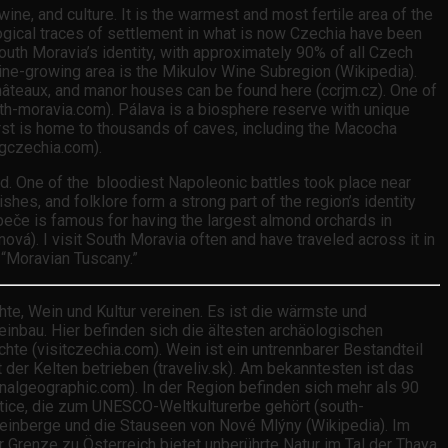
ine, and culture. It is the warmest and most fertile area of the
ogical traces of settlement in what is now Czechia have been
outh Moravia’s identity, with approximately 90% of all Czech
 wine-growing area is the Mikulov Wine Subregion (Wikipedia).
hâteaux, and manor houses can be found here (ccrjm.cz). One of
uth-moravia.com). Pálava is a biosphere reserve with unique
st is home to thousands of caves, including the Macocha
ngczechia.com).
land. One of the bloodiest Napoleonic battles took place near
shes, and folklore form a strong part of the region’s identity
stopeče is famous for having the largest almond orchards in
nová). I visit South Moravia often and have traveled across it in
s “Moravian Tuscany.”
te, Wein und Kultur vereinen. Es ist die wärmste und
inbau. Hier befinden sich die ältesten archäologischen
te (visitczechia.com). Wein ist ein untrennbarer Bestandteil
 der Kelten betrieben (traveliv.sk). Am bekanntesten ist das
nalgeographic.com). In der Region befinden sich mehr als 90
altice, die zum UNESCO-Weltkulturerbe gehört (south-
einberge und die Stauseen von Nové Mlýny (Wikipedia). Im
 Grenze zu Österreich bietet unberührte Natur im Tal der Thaya