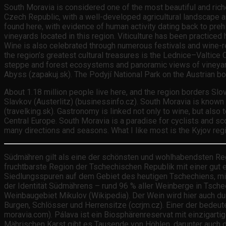
South Moravia is considered one of the most beautiful and riches
Czech Republic, with a well-developed agricultural landscape a
found here, with evidence of human activity dating back to preh
vineyards located in this region. Viticulture has been practice
Wine is also celebrated through numerous festivals and wine-r
the region’s greatest cultural treasures is the Lednice–Valtic
steppe and forest ecosystems and panoramic views of vineyard
Abyss (zapakuj.sk). The Podyjí National Park on the Austrian bor
About 1.18 million people live here, and the region borders Slov
Slavkov (Austerlitz) (businessinfo.cz). South Moravia is known as
(travelking.sk). Gastronomy is linked not only to wine, but also 
Central Europe. South Moravia is a paradise for cyclists and scoo
many directions and seasons. What I like most is the Kyjov regio
Südmähren gilt als eine der schönsten und wohlhabendsten Regi
fruchtbarste Region der Tschechischen Republik mit einer gut 
Siedlungsspuren auf dem Gebiet des heutigen Tschechiens, mit 
der Identität Südmährens – rund 96 % aller Weinberge in Tschech
Weinbaugebiet Mikulov (Wikipedia). Der Wein wird hier auch du
Burgen, Schlösser und Herrensitze (ccrjm.cz). Einer der bedeu
moravia.com). Pálava ist ein Biosphärenreservat mit einzigar
Mährischen Karst gibt es Tausende von Höhlen, darunter auch di