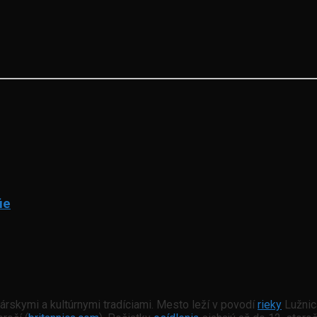
ie
árskymi a kultúrnymi tradíciami. Mesto leží v povodí
rieky
Lužnica