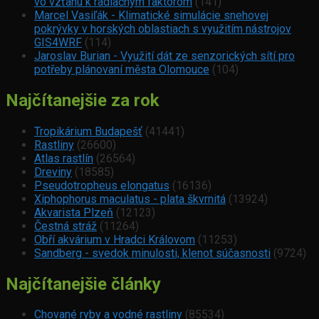
vo vzťahu k radiačným faktorom
(141)
Marcel Vasiľák - Klimatické simulácie snehovej
pokrývky v horských oblastiach s využitím nástrojov
GIS4WRF
(114)
Jaroslav Burian - Využití dát ze senzorických sítí pro
potřeby plánovaní města Olomouce
(104)
Najčítanejšie za rok
Tropikárium Budapešť
(41441)
Rastliny
(26600)
Atlas rastlín
(26564)
Dreviny
(18585)
Pseudotropheus elongatus
(16136)
Xiphophorus maculatus - plata škvrnitá
(13924)
Akvarista Plzeň
(12123)
Čestná stráž
(11264)
Obří akvárium v Hradci Královom
(11253)
Sandberg - svedok minulosti, klenot súčasnosti
(9724)
Najčítanejšie články
Chované ryby a vodné rastliny
(85534)