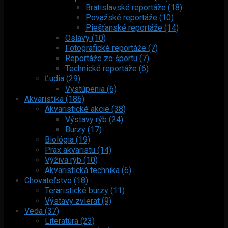
Bratislavské reportáže (18)
Považské reportáže (10)
Piešťanské reportáže (14)
Oslavy (10)
Fotografické reportáže (7)
Reportáže zo športu (7)
Technické reportáže (6)
Ľudia (29)
Vystúpenia (6)
Akvaristika (186)
Akvaristické akcie (38)
Výstavy rýb (24)
Burzy (17)
Biológia (19)
Prax akvaristu (14)
Výživa rýb (10)
Akvaristická technika (6)
Chovateľstvo (18)
Teraristické burzy (11)
Výstavy zvierat (9)
Veda (37)
Literatúra (23)