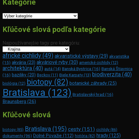
Kategórie
Kategórie
Kľúčové slová podľa kategórie
Najpoužívanejšie tagy pre kategóriu:
africké cichlidy
(49)
akvaristické výstavy
(29)
akvaristika
akváriové ryby
(30)
akvária
(23)
(15)
americké cichlidy
(12)
architektúra
(40)
Banská Bystrica
(16)
Banská Štiavnica
autá
(14)
biodiverzita
(40)
(16)
baziliky
(20)
Beckov
(11)
Biele Karpaty
(13)
biotopy
(82)
botanické záhrady
(25)
biológia
(12)
Bratislava
(123)
Bratislavský hrad
(16)
Braunsberg
(26)
Kľúčové slová
Bratislava
(195)
cesty
(151)
biotopy
(85)
cichlidy
(86)
hrady
(125)
Dolné Považie
(112)
dokumenty
(96)
história
(82)