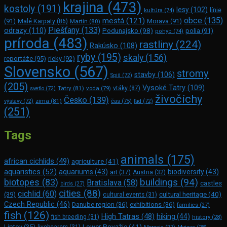
krajina
(473)
kostoly
(191)
lesy
(102)
línie
kultúra
(74)
obce
(135)
mestá
(121)
(91)
Morava
(91)
Malé Karpaty
(86)
Martin
(80)
Piešťany
(133)
odrazy
(110)
Podunajsko
(98)
polia
(91)
pohyb
(74)
príroda
(483)
rastliny
(224)
Rakúsko
(108)
ryby
(195)
skaly
(156)
reportáže
(95)
rieky
(92)
Slovensko
(567)
stromy
stavby
(106)
Spiš
(72)
(205)
Vysoké Tatry
(109)
Tatry
(81)
voda
(79)
vtáky
(87)
svetlo
(72)
živočíchy
Česko
(139)
zima
(81)
výstavy
(72)
čas
(75)
ľad
(72)
(251)
Tags
animals
(175)
african cichlids
(49)
agriculture
(41)
aquaristics
(52)
aquariums
(43)
biodiversity
(43)
art
(37)
Austria
(32)
buildings
(94)
biotopes
(83)
Bratislava
(58)
castles
birds
(27)
cities
(88)
cichlid
(60)
(39)
cultural heritage
(40)
cultural events
(31)
Czech Republic
(46)
Danube region
(36)
exhibitions
(36)
families
(27)
fish
(126)
High Tatras
(48)
hiking
(44)
fish breeding
(31)
history
(28)
Lower Považie
(41)
Liptov
(35)
livebearers
(31)