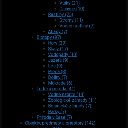
Vtáky (21)
Cicavce (10)
Rastliny (75)
Stromy (11)
Vodné rastliny (7)
Atlasy (7)
Biotopy (97)
Hory (29)
Skaly (17)
Vodopády (10)
Jazerá (9)
Les (9)
Plesá (8)
Doliny (7)
Mokrade (6)
Ľudská príroda (41)
Vodné nádrže (14)
Zoologické záhrady (11)
Botanické záhrady (7)
Parky (7)
Príroda v čase (7)
Objekty, predmety a priestory (142)