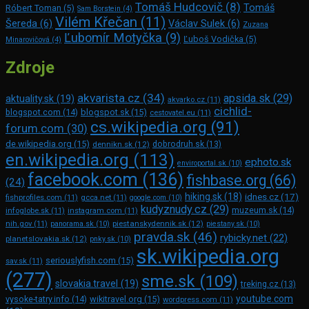
Tomáš Hudcovič
(8)
Tomáš
Róbert Toman
(5)
Sam Bors­tein
(4)
Vilém Křečan
(11)
Šereda
(6)
Václav Sulek
(6)
Zuzana
Ľubomír Motyčka
(9)
Ľuboš Vodička
(5)
Minarovičová
(4)
Zdroje
akvarista.cz
(34)
apsida.sk
(29)
aktuality.sk
(19)
akvarko.cz
(11)
cichlid-
blogspot.com
(14)
blogspot.sk
(15)
cestovatel.eu
(11)
cs.wikipedia.org
(91)
forum.com
(30)
de.wikipedia.org
(15)
dennikn.sk
(12)
dobrodruh.sk
(13)
en.wikipedia.org
(113)
ephoto.sk
enviroportal.sk
(10)
facebook.com
(136)
fishbase.org
(66)
(24)
hiking.sk
(18)
idnes.cz
(17)
fishprofiles.com
(11)
gcca.net
(11)
google.com
(10)
kudyznudy.cz
(29)
muzeum.sk
(14)
infoglobe.sk
(11)
instagram.com
(11)
piestanskydennik.sk
(12)
nih.gov
(11)
panorama.sk
(10)
piestany.sk
(10)
pravda.sk
(46)
rybicky.net
(22)
planetslovakia.sk
(12)
pnky.sk
(10)
sk.wikipedia.org
seriouslyfish.com
(15)
sav.sk
(11)
(277)
sme.sk
(109)
slovakia.travel
(19)
treking.cz
(13)
youtube.com
vysoke-tatry.info
(14)
wikitravel.org
(15)
wordpress.com
(11)