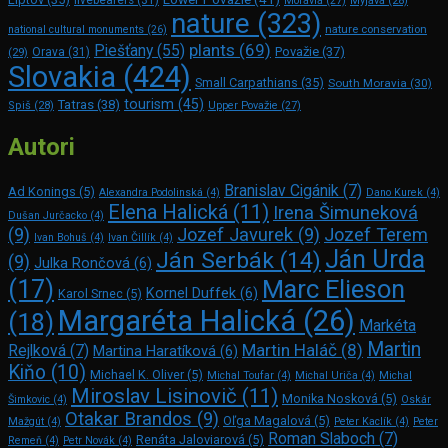
Moravia
(27)
Myjava
(28)
nature
(323)
nature conservation
national cultural monuments
(26)
plants
(69)
Piešťany
(55)
Považie
(37)
(29)
Orava
(31)
Slovakia
(424)
Small Carpathians
(35)
South Moravia
(30)
tourism
(45)
Tatras
(38)
Spiš
(28)
Upper Považie
(27)
Autori
Branislav Cigánik
(7)
Ad Konings
(5)
Alexandra Podolinská
(4)
Dano Kurek
(4)
Elena Halická
(11)
Irena Šimuneková
Dušan Jurčacko
(4)
(9)
Jozef Javurek
(9)
Jozef Terem
Ivan Bohuš
(4)
Ivan Čillík
(4)
Ján Urda
Ján Serbák
(14)
(9)
Julka Rončová
(6)
Marc Elie­son
(17)
Kornel Duffek
(6)
Karol Srnec
(5)
Margaréta Halická
(26)
(18)
Markéta
Martin
Martin Haláč
(8)
Rejlková
(7)
Martina Haratíková
(6)
Kiňo
(10)
Michael K. Oliver
(5)
Michal Toufar
(4)
Michal Uriča
(4)
Michal
Miroslav Lisinovič
(11)
Monika Nosková
(5)
Šimkovic
(4)
Oskár
Otakar Brandos
(9)
Oľga Magalová
(5)
Mažgút
(4)
Peter Kaclík
(4)
Peter
Roman Slaboch
(7)
Renáta Jaloviarová
(5)
Remeň
(4)
Petr Novák
(4)