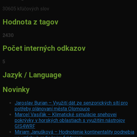
30605 kľúčových slov
Hodnota z tagov
2430
Počet interných odkazov
5
Jazyk / Language
Novinky
Jaroslav Burian – Využití dát ze senzorických sítí pro
potřeby plánovaní města Olomouce
Marcel Vasiľák – Klimatické simulácie snehovej
pokrývky v horských oblastiach s využitím nástrojov
GIS4WRF
Miriam Janušková – Hodnotenie kontinentality podnebia