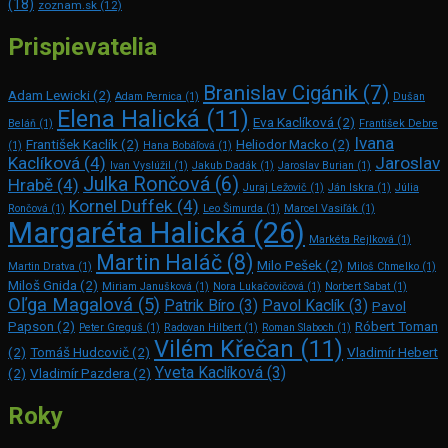
(18)
zoznam.sk
(12)
Prispievatelia
Branislav Cigánik
(7)
Adam Lewicki
(2)
Adam Pernica
(1)
Dušan
Elena Halická
(11)
Eva Kaclíková
(2)
Beláň
(1)
František Debre
Ivana
František Kaclík
(2)
Heliodor Macko
(2)
(1)
Hana Bobáľová
(1)
Kaclíková
(4)
Jaroslav
Ivan Vyslúžil
(1)
Jakub Dadák
(1)
Jaroslav Burian
(1)
Julka Rončová
(6)
Hrabě
(4)
Juraj Ležovič
(1)
Ján Iskra
(1)
Júlia
Kornel Duffek
(4)
Rončová
(1)
Leo Šimurda
(1)
Marcel Vasiľák
(1)
Margaréta Halická
(26)
Markéta Rejlková
(1)
Martin Haláč
(8)
Milo Pešek
(2)
Martin Dratva
(1)
Miloš Chmelko
(1)
Miloš Gnida
(2)
Miriam Janušková
(1)
Nora Lukačovičová
(1)
Norbert Sabat
(1)
Oľga Magalová
(5)
Patrik Bíro
(3)
Pavol Kaclík
(3)
Pavol
Papson
(2)
Róbert Toman
Peter Greguš
(1)
Radovan Hilbert
(1)
Roman Slaboch
(1)
Vilém Křečan
(11)
(2)
Tomáš Hudcovič
(2)
Vladimír Hebert
Yveta Kaclíková
(3)
(2)
Vladimír Pazdera
(2)
Roky