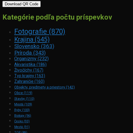
Download QR Code
Kategórie podľa počtu príspevkov
Fotografie
(870)
Krajina
(545)
Slovensko
(363)
Príroda
(343)
Organizmy
(232)
Akvaristika
(186)
Živočíchy
(167)
Typ krajiny
(163)
Zahraničie
(160)
Objekty, predmety a priestory
(142)
Obce
(119)
Stavby
(110)
Mestá
(109)
Ryby
(100)
Biotopy
(96)
Česko
(93)
Mestá
(91)
TOP
(89)