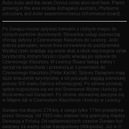
Bubo bubo
and the raven
Corvus corax
also nest here. Plants
growing in the area include
Astragalus australis
,
Phyteuma
orbiculare
, and
Aster serpentimontanus
(information board).
Po Dunajcu można spływać tratwami z różnych miejsc do
różnych punktów docelowych. Słowackie usługi zazwyczaj
oferują spływy z Czerwonego Klasztoru do Lesnicy. Jeśli
dobrze pamiętam, sezon trwa od kwietnia do października.
Wzdłuż rzeki znajduje się wiele skał, a obok niej biegnie szlak
turystyczny, którym turyści często wracają po spływie do
Czerwonego Klasztoru. W Lesnicy flisacy ładują tratwy i
sprzęt na samochody i przewożą je z powrotem do
Czerwonego Klasztoru (Peter Kaclík). Spływy Dunajcem mają
duże znaczenie turystyczne, a ich początki sięgają pierwszej
połowy XIX wieku (tablica informacyjna). Po stronie polskiej
spływ rozpoczyna się we wsi Sromowce Wyżne i kończy w
Krościenku nad Dunajcem. Po stronie słowackiej zaczyna się
w Majere lub w Czerwonym Klasztorze i kończy w Lesnicy.
Dunajec ma długość 274 km, z czego tylko 17 km przepływa
przez Słowację. Od 1920 roku stanowi linię graniczną między
Słowacją a Polską. Od najdawniejszych czasów Dunajec był
uważany za ważny szlak transportowy (Wikipedia). Już w II