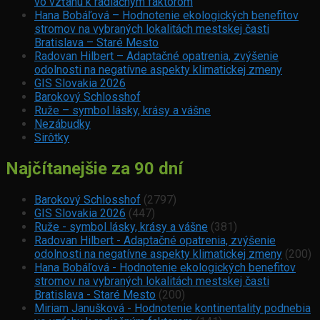
vo vzťahu k radiačným faktorom
Hana Bobáľová – Hodnotenie ekologických benefitov
stromov na vybraných lokalitách mestskej časti
Bratislava – Staré Mesto
Radovan Hilbert – Adaptačné opatrenia, zvýšenie
odolnosti na negatívne aspekty klimatickej zmeny
GIS Slovakia 2026
Barokový Schlosshof
Ruže – symbol lásky, krásy a vášne
Nezábudky
Sirôtky
Najčítanejšie za 90 dní
Barokový Schlosshof
(2797)
GIS Slovakia 2026
(447)
Ruže - symbol lásky, krásy a vášne
(381)
Radovan Hilbert - Adaptačné opatrenia, zvýšenie
odolnosti na negatívne aspekty klimatickej zmeny
(200)
Hana Bobáľová - Hodnotenie ekologických benefitov
stromov na vybraných lokalitách mestskej časti
Bratislava - Staré Mesto
(200)
Miriam Janušková - Hodnotenie kontinentality podnebia