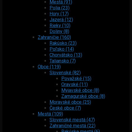
Mestá (91)
Polia (23)
Hory (17)
Jazerá (12)
Rieky (10)
Doliny (8)
Zahraničie (160)
Rakúsko (23)
Poľsko (14)
Chorvátsko (13)
Taliansko (7)
Obce (119)
Slovenské (82)
Považské (15)
Oravské (11)
Myjavské obce (8)
Zamagurské obce (8)
Moravské obce (25)
České obce (7)
Mestá (109)
Slovenské mestá (47)
Zahraničné mestá (22)
Rakúske mestá (6)