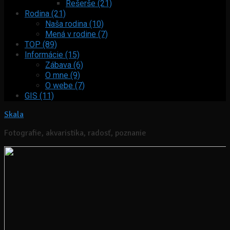
Rešerše (21)
Rodina (21)
Naša rodina (10)
Mená v rodine (7)
TOP (89)
Informácie (15)
Zábava (6)
O mne (9)
O webe (7)
GIS (11)
Skala
Fotografie, akvaristika, radosť, poznanie