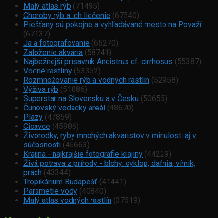
Malý atlas rýb
(71495)
Choroby rýb a ich liečenie
(67540)
Piešťany sú pokojné a vyhľadávané mesto na Považí
(67137)
Ja a fotografovanie
(65270)
Založenie akvária
(58741)
Najbežnejší prísavník Ancistrus cf. cirrhosus
(55387)
Vodné rastliny
(53352)
Rozmnožovanie rýb a vodných rastlín
(52958)
Výživa rýb
(51086)
Superstar na Slovensku a v Česku
(50655)
Čunovský vodácky areál
(48670)
Plazy
(47859)
Cicavce
(45986)
Živorodky, ryby mnohých akvaristov v minulosti aj v
súčasnosti
(45663)
Krajina - najkrajšie fotografie krajiny
(44229)
Živá potrava z prírody - blchy: cyklop, dafnia, vírnik,
prach
(43344)
Tropikárium Budapešť
(41441)
Parametre vody
(40840)
Malý atlas vodných rastlín
(37519)