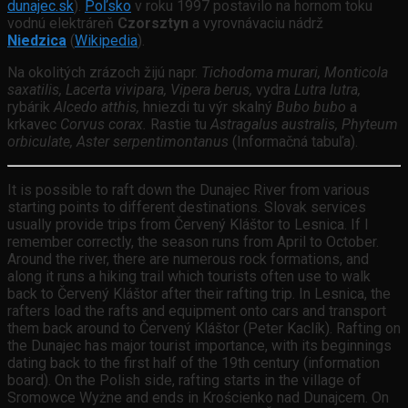
dunajec.sk
).
Poľsko
v roku 1997 postavilo na hornom toku
vodnú elektráreň
Czorsztyn
a vyrovnávaciu nádrž
Niedzica
(
Wikipedia
).
Na okolitých zrázoch žijú napr.
Tichodoma murari, Monticola
saxatilis, Lacerta vivipara, Vipera berus,
vydra
Lutra lutra,
rybárik
Alcedo atthis,
hniezdi tu výr skalný
Bubo bubo
a
krkavec
Corvus corax.
Rastie tu
Astragalus australis, Phyteum
orbiculate, Aster serpentimontanus
(Informačná tabuľa).
It is possible to raft down the Dunajec River from various
starting points to different destinations. Slovak services
usually provide trips from Červený Kláštor to Lesnica. If I
remember correctly, the season runs from April to October.
Around the river, there are numerous rock formations, and
along it runs a hiking trail which tourists often use to walk
back to Červený Kláštor after their rafting trip. In Lesnica, the
rafters load the rafts and equipment onto cars and transport
them back around to Červený Kláštor (Peter Kaclík). Rafting on
the Dunajec has major tourist importance, with its beginnings
dating back to the first half of the 19th century (information
board). On the Polish side, rafting starts in the village of
Sromowce Wyżne and ends in Krościenko nad Dunajcem. On