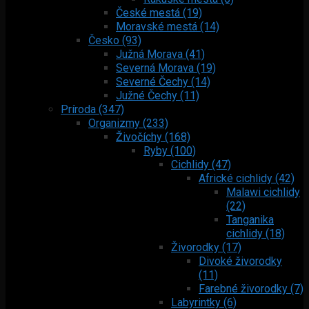
České mestá (19)
Moravské mestá (14)
Česko (93)
Južná Morava (41)
Severná Morava (19)
Severné Čechy (14)
Južné Čechy (11)
Príroda (347)
Organizmy (233)
Živočíchy (168)
Ryby (100)
Cichlidy (47)
Africké cichlidy (42)
Malawi cichlidy
(22)
Tanganika
cichlidy (18)
Živorodky (17)
Divoké živorodky
(11)
Farebné živorodky (7)
Labyrintky (6)