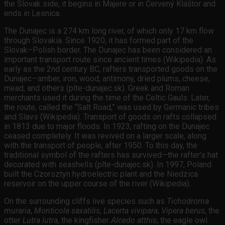
the Slovak side, it begins in Majere or in Červený Kláštor and
ends in Lesnica.
The Dunajec is a 274 km long river, of which only 17 km flow
through Slovakia. Since 1920, it has formed part of the
Slovak–Polish border. The Dunajec has been considered an
important transport route since ancient times (Wikipedia). As
early as the 2nd century BC, rafters transported goods on the
Dunajec—amber, iron, wood, antimony, dried plums, cheese,
mead, and others (plte-dunajec.sk). Greek and Roman
merchants used it during the time of the Celtic Gauls. Later,
the route, called the “Salt Road,” was used by Germanic tribes
and Slavs (Wikipedia). Transport of goods on rafts collapsed
in 1813 due to major floods. In 1923, rafting on the Dunajec
ceased completely. It was revived on a larger scale, along
with the transport of people, after 1950. To this day, the
traditional symbol of the rafters has survived—the rafter’s hat
decorated with seashells (plte-dunajec.sk). In 1997, Poland
built the Czorsztyn hydroelectric plant and the Niedzica
reservoir on the upper course of the river (Wikipedia).
On the surrounding cliffs live species such as
Tichodroma
muraria
,
Monticola saxatilis
,
Lacerta vivipara
,
Vipera berus
, the
otter
Lutra lutra
, the kingfisher
Alcedo atthis
; the eagle owl