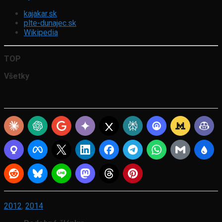
kajakar.sk
plte-dunajec.sk
Wikipedia
TOP
Všetky
2012
,
2014