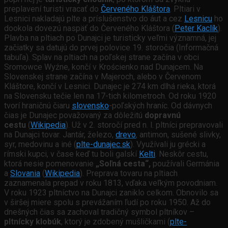
preplavení turisti vracať do
Červeného Kláštora
. Pltiari v
Lesnici nakladajú plte a príslušenstvo do áut a cez
Lesnicu
ho
dookola dovezú naspäť do Červeného Kláštora (
Peter Kaclík
).
Plavba na pltiach po Dunajci je turisticky veľmi významná, jej
začiatky sa datujú do prvej polovice 19. storočia (Informačná
tabuľa). Splav na pltiach na poľskej strane začína v obci
Sromowce Wyźne, končí v Krościenko nad Dunajcem. Na
Slovenskej strane začína v Majeroch, alebo v Červenom
Kláštore, končí v Lesnici. Dunajec je 274 km dlhá rieka, ktorá
na Slovensku tečie len na 17-tich kilometroch. Od roku 1920
tvorí hraničnú čiaru
slovensko
-poľských hraníc. Od dávnych
čias je Dunajec považovaný za dôležitú
dopravnú
cestu
(
Wikipedia
). Už v 2. storočí pred n. l. pltníci prepravovali
na Dunajci tovar. Jantár, železo,
drevo
, antimon, sušené slivky,
syr, medovinu a iné (
plte-dunajec.sk
). Využívali ju grécki a
rímski kupci, v čase keď tu boli galskí
Kelti
. Neskôr cestu,
ktorá nesie pomenovanie
„Soľná cesta“,
používali Germánia
a
Slovania
(
Wikipedia
). Preprava tovaru na pltiach
zaznamenala prepad v roku 1813, vďaka veľkým povodniam.
V roku 1923 pltníctvo na Dunajci zaniklo celkom. Obnovilo sa
v širšej miere spolu s prevážaním ľudí po roku 1950. Až do
dnešných čias sa zachoval tradičný symbol pltníkov –
pltnícky klobúk
, ktorý je zdobený mušličkami (
plte-