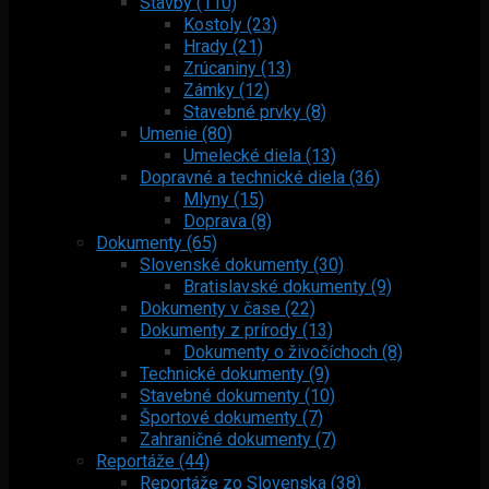
Stavby (110)
Kostoly (23)
Hrady (21)
Zrúcaniny (13)
Zámky (12)
Stavebné prvky (8)
Umenie (80)
Umelecké diela (13)
Dopravné a technické diela (36)
Mlyny (15)
Doprava (8)
Dokumenty (65)
Slovenské dokumenty (30)
Bratislavské dokumenty (9)
Dokumenty v čase (22)
Dokumenty z prírody (13)
Dokumenty o živočíchoch (8)
Technické dokumenty (9)
Stavebné dokumenty (10)
Športové dokumenty (7)
Zahraničné dokumenty (7)
Reportáže (44)
Reportáže zo Slovenska (38)