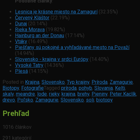
Podobné články
:
Lesnica je krásne miesto na Zamagurí
(32.35%)
Červený Kláštor
(22.19%)
Dunaj
(20.14%)
Rieka Morava
(19.82%)
Hainburg an der Donau
(17.14%)
Vtáky
(16.49%)
Piešťany sú pokojné a vyhľadávané mesto na Považí
(14.94%)
Slovensko - krajina v srdci Európy
(14.40%)
Vysoké Tatry
(14.36%)
Plesá
(14.15%)
Posted in
Krajina
,
Slovensko
,
Typ krajiny
,
Príroda
,
Zamagurie
,
Biotopy
,
Fotografie
Tagged
príroda
,
pohyb
,
Slovania
,
Kelti
,
skaly
,
meandre
,
lode
,
rieky
,
krajina
,
brehy
,
Pieniny
,
Peter Kaclík
,
drevo
,
Poľsko
,
Zamagurie
,
Slovensko
,
soli
,
biotopy
Prehľad
1016 článkov
291 kategórií