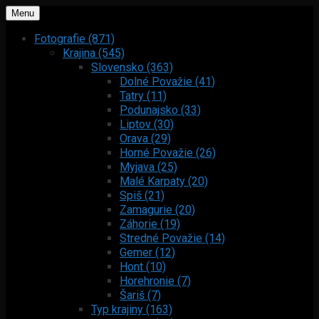
Menu
Fotografie (871)
Krajina (545)
Slovensko (363)
Dolné Považie (41)
Tatry (11)
Podunajsko (33)
Liptov (30)
Orava (29)
Horné Považie (26)
Myjava (25)
Malé Karpaty (20)
Spiš (21)
Zamagurie (20)
Záhorie (19)
Stredné Považie (14)
Gemer (12)
Hont (10)
Horehronie (7)
Šariš (7)
Typ krajiny (163)