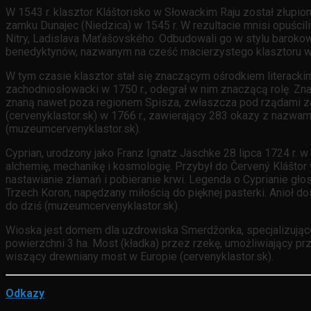
W 1543 r. klasztor Kláštorisko w Słowackim Raju został złupio
zamku Dunajec (Niedzica) w 1545 r. W rezultacie mnisi opuścili
Nitry, Ladislava Maťašovského. Odbudowali go w stylu baroko
benedyktynów, nazwanym na cześć macierzystego klasztoru w 
W tym czasie klasztor stał się znaczącym ośrodkiem literack
zachodniosłowacki w 1750 r., odegrał w nim znaczącą rolę. Zn
znaną nawet poza regionem Spisza, zwłaszcza pod rządami zako
(cervenyklastor.sk) w 1766 r., zawierający 283 okazy z nazwami 
(muzeumcervenyklastor.sk).
Cyprian, urodzony jako Franz Ignatz Jäschke 28 lipca 1724 r. 
alchemię, mechanikę i kosmologię. Przybył do Červený Kláštor 
nastawianie złamań i pobieranie krwi. Legenda o Cyprianie głos
Trzech Koron, napędzany miłością do pięknej pasterki. Anioł d
do dziś (muzeumcervenyklastor.sk).
Wioska jest domem dla uzdrowiska Smerdžonka, specjalizująceg
powierzchni 3 ha. Most (kładka) przez rzekę, umożliwiający prz
wiszący drewniany most w Europie (cervenyklastor.sk).
Odkazy