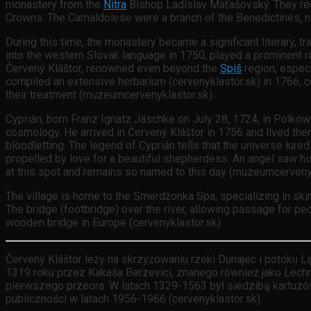
monastery from the
Nitra
Bishop Ladislav Maťašovský. They rec
Crowns. The Camaldolese were a branch of the Benedictines, n
During this time, the monastery became a significant literary, tr
into the western Slovak language in 1750, played a prominent 
Červený Kláštor, renowned even beyond the
Spiš
region, especi
compiled an extensive herbarium (cervenyklastor.sk) in 1766, c
their treatment (muzeumcervenyklastor.sk).
Cyprián, born Franz Ignatz Jäschke on July 28, 1724, in Polkow
cosmology. He arrived in Červený Kláštor in 1756 and lived there
bloodletting. The legend of Cyprián tells that the universe lur
propelled by love for a beautiful shepherdess. An angel saw hi
at this spot and remains so named to this day (muzeumcervenyk
The village is home to the Smerdžonka Spa, specializing in skin
The bridge (footbridge) over the river, allowing passage for ped
wooden bridge in Europe (cervenyklastor.sk).
Červený Kláštor leży na skrzyżowaniu rzeki Dunajec i potoku Li
1319 roku przez Kakaša Berzevici, znanego również jako Lech
pierwszego przeora. W latach 1329-1563 był siedzibą kartuzó
publiczności w latach 1956-1966 (cervenyklastor.sk).