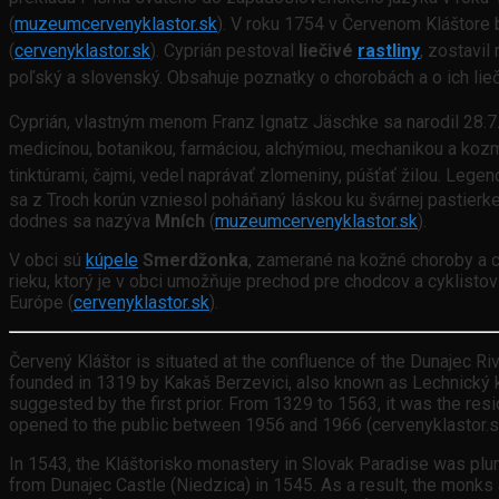
(
muzeumcervenyklastor.sk
).
V roku 1754 v Červenom Kláštore 
(
cervenyklastor.sk
). Cyprián pestoval
liečivé
rastliny
, zostavil
poľský a slovenský. Obsahuje poznatky o chorobách a o ich lieč
Cyprián, vlastným menom Franz Ignatz Jäschke sa narodil 28.7
medicínou, botanikou, farmáciou, alchýmiou, mechanikou a kozmo
tinktúrami, čajmi, vedel naprávať zlomeniny, púšťať žilou.
Legenda
sa z Troch korún vzniesol poháňaný láskou ku švárnej pastierke
dodnes sa nazýva
Mních
(
muzeumcervenyklastor.sk
).
V obci sú
kúpele
Smerdžonka
, zamerané na kožné choroby a 
rieku, ktorý je v obci umožňuje prechod pre chodcov a cyklist
Európe (
cervenyklastor.sk
).
Červený Kláštor is situated at the confluence of the Dunajec Riv
founded in 1319 by Kakaš Berzevici, also known as Lechnický klá
suggested by the first prior. From 1329 to 1563, it was the r
opened to the public between 1956 and 1966 (cervenyklastor.s
In 1543, the Kláštorisko monastery in Slovak Paradise was plun
from Dunajec Castle (Niedzica) in 1545. As a result, the mon