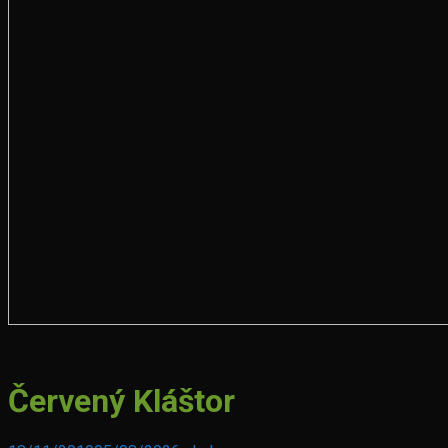
Hrad
Červený Kláštor
Červený
Kameň