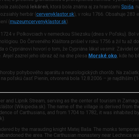
bola založená
lekáreň
, ktorá bola známa aj za hranicami
Spiša
, 
 rozsiahly herbár (
cervenyklastor.sk
), v roku 1766. Obsahuje 283 
ení (
muzeumcervenyklastor.sk
).
.1724 v Polkovciach v nemeckou Sliezsku (dnes v Poľsku). Bol 
lógiou. Do Červeného Kláštora prišiel v roku 1756 a žil tu až do
 o Cypriánovi hovorí o tom, že Cypriána lákal vesmír. Závidel orlo
. Anjel zazrel jeho obraz až na dne plesa
Morské oko
, kde ho b
choroby pohybového aparátu a neurologických chorôb. Na začiatk
ov na poľskú časť Pienin, otvorená bola 12.8.2006 – je najdlhší
er and Lipník Stream, serving as the center of tourism in Zamagurí
štor (Wikipedia.sk). The name of the village is derived from the 
esidence of Carthusians, and from 1704 to 1782, it was inhabite
k).
dered by the marauding knight Matej Baša. The monks temporarily
ks abandoned the area. The Carthusian monastery near Lechnica 