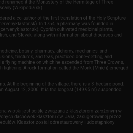
nd renamed it the Monastery of the Hermitage of Three
scany (Wikipedia.sk).
dered a co-author of the first translation of the Holy Scripture
cervenyklastor.sk). In 1754, a pharmacy was founded in
cervenyklastor.sk). Cyprián cultivated medicinal plants,
ish, and Slovak, along with information about diseases and
 medicine, botany, pharmacy, alchemy, mechanics, and
usions, tinctures, and teas, practiced bone-setting, and
cted a flying machine on which he ascended from Three Crowns,
th lightning. A rock formation called the Monk (Mních) emerged
. At the beginning of the village, there is a 3-hectare pond.
n August 12, 2006. It is the longest (149.95 m) suspended
storia wioski jest ściśle związana z klasztorem założonym w
rwonych dachówek klasztoru św. Jana, zasugerowanej przez
dułów. Klasztor został odrestaurowany i udostępniony