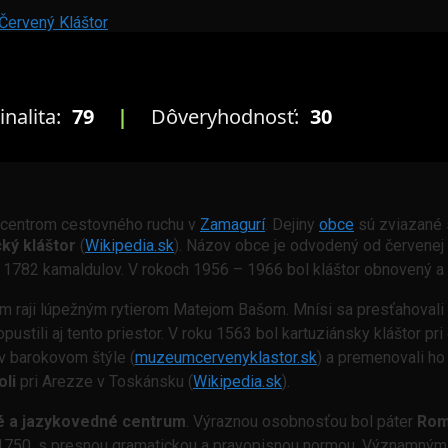
Červený Kláštor
inalita:
79
|
Dôveryhodnosť:
30
e centrom cestovného ruchu v
Zamagurí
. Dejiny
obce
sú zviazané
ký kláštor
(
Wikipedia.sk
). Názov obce je odvodený od červenej k
– 1782 kamaldulov.
V rokoch 1956 – 1966 bol kláštor obnovený a 
m raji lúpežným rytierom Matejom Bašom. Mnísi sa presťahovali
ustili aj tento priestor. V roku 1563 bol kartuziánsky kláštor pri
 v barokovom štýle (
muzeumcervenyklastor.sk
) a premenovali ho
li
pri Arezze v Toskánsku (
Wikipedia.sk
).
ké a jazykovedné centrum
. Výraznou osobnosťou bol páter
Rom
750, s presnou gramatickou a pravopisnou normou. Významným b