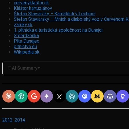
cervenyklastor.sk
Kláštor kartuziánov
Štefan Staviarsky – Kamalduli v Lechnici
Štefan Staviarsky – Mních a diabolský voz v Červenom K
zamky.sk
1. pltnícka a turistická spoločnosť na Dunajci
Smerdžonka
Plte Dunajec
pltnictvo.eu
Wikipedia.sk
AI Summary
2012
,
2014