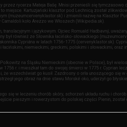
ny przez rycerza Mateja Bašę. Mnisi przenieśli się tymczasowo 
 to miejsce. Kartuzjański klasztor pod Lechnicą został zlikwido
wym (muzeumcervenyklastor.sk) i zmienili nazwę na Klasztor Pu
Camaldoli koło Arezzo we Włoszech (Wikipedia.sk).
im, translacyjnym i językowym. Ojciec Romuald Hadbavný, uważa
any był również ze Słownika łacińsko-słowackiego (muzeumcerven
nnika Cypriána w latach 1756-1775 (cervenyklastor.sk). Cyprian
łacińskimi, niemieckimi, greckimi, polskimi i słowackimi, oraz i
w Polkowitz na Śląsku Niemieckim (obecnie w Polsce), był wielos
w 1756 r. i mieszkał tam do swojej śmierci w 1775 r. Cyprian lec
i, że wszechświat go kusił. Zazdrosny o orła unoszącego się w g
ostrzegł jego obraz na dnie stawu Morské oko, uderzył go błyski
o się w leczeniu chorób skóry, schorzeń układu ruchu i chorób 
ejście pieszym i rowerzystom do polskiej części Pienin, został o