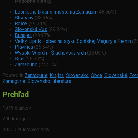
Podobné články
:
Lesnica je krásne miesto na Zamagurí
(45.56%)
Stráňany
(33.36%)
Reľov
(29.34%)
Slovenská Ves
(29.34%)
Dunajec
(28.97%)
Veľký Lipník - obec na styku Spišskej Magury a Pienin
(2
Plavnica
(26.54%)
Wysoki Wierch - Šlachovský vrch
(26.05%)
Spiš
(25.70%)
Zamagurie
(24.51%)
Posted in
Zamagurie
,
Krajina
,
Slovensko
,
Obce
,
Slovenské
,
Fot
Zamagurie
,
Slovensko
,
literatúra
Prehľad
1015 článkov
290 kategórií
30500 kľúčových slov