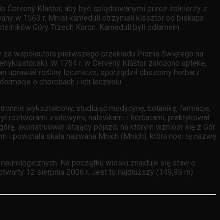
do Červený Kláštor, aby być splądrowanymi przez żołnierzy z
wany w 1563 r. Mnisi kameduli otrzymali klasztor od biskupa
stelników Góry Trzech Koron. Kameduli byli odłamem
ny za współautora pierwszego przekładu Pisma Świętego na
yklastor.sk). W 1754 r. w Červený Kláštor założono aptekę,
 uprawiał rośliny lecznicze, sporządził obszerny herbarz
nformacje o chorobach i ich leczeniu
tronnie wykształcony, studiując medycynę, botanikę, farmację,
zył roztworami ziołowymi, nalewkami i herbatami, praktykował
órę, skonstruował latający pojazd, na którym wzniósł się z Gór
em i powstała skała nazwana Mnich (Mních), która nosi tę nazwę
neurologicznych. Na początku wioski znajduje się staw o
twarty 12 sierpnia 2006 r. Jest to najdłuższy (149,95 m)