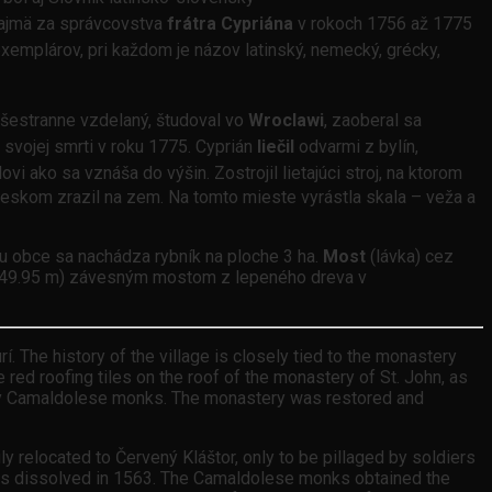
najmä za správcovstva
frátra Cypriána
v rokoch 1756 až 1775
exemplárov, pri každom je názov latinský, nemecký, grécky,
všestranne vzdelaný, študoval vo
Wroclawi
, zaoberal sa
 svojej smrti v roku 1775. Cyprián
liečil
odvarmi z bylín,
vi ako sa vznáša do výšin. Zostrojil lietajúci stroj, na ktorom
leskom zrazil na zem. Na tomto mieste vyrástla skala – veža a
u obce sa nachádza rybník na ploche 3 ha.
Most
(lávka) cez
m (149.95 m) závesným mostom z lepeného dreva v
. The history of the village is closely tied to the monastery
red roofing tiles on the roof of the monastery of St. John, as
d by Camaldolese monks. The monastery was restored and
 relocated to Červený Kláštor, only to be pillaged by soldiers
was dissolved in 1563. The Camaldolese monks obtained the