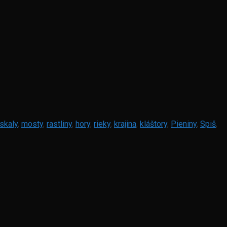
skaly
,
mosty
,
rastliny
,
hory
,
rieky
,
krajina
,
kláštory
,
Pieniny
,
Spiš
,