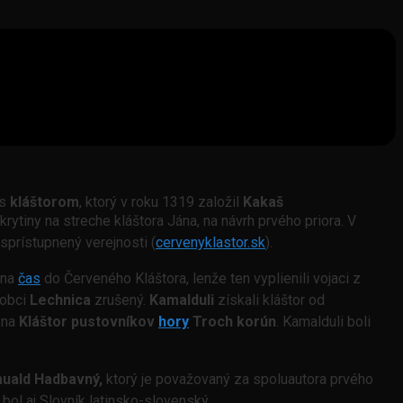
 s
kláštorom
, ktorý v roku 1319 založil
Kakaš
rytiny na streche kláštora Jána, na návrh prvého priora. V
sprístupnený verejnosti (
cervenyklastor.sk
)
.
 na
čas
do Červeného Kláštora, lenže ten vyplienili vojaci z
 obci
Lechnica
zrušený.
Kamalduli
získali kláštor od
 na
Kláštor pustovníkov
hory
Troch korún
. Kamalduli boli
uald Hadbavný,
ktorý je považovaný za spoluautora prvého
ol aj Slovník latinsko-slovenský