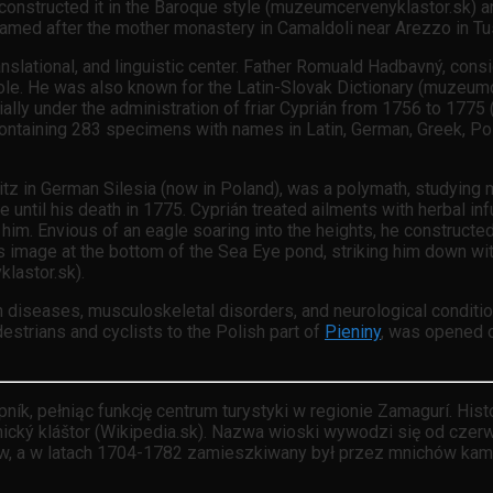
onstructed it in the Baroque style (muzeumcervenyklastor.sk) a
amed after the mother monastery in Camaldoli near Arezzo in Tu
anslational, and linguistic center. Father Romuald Hadbavný, consi
role. He was also known for the Latin-Slovak Dictionary (muzeum
ally under the administration of friar Cyprián from 1756 to 1775 (
ontaining 283 specimens with names in Latin, German, Greek, Pol
itz in German Silesia (now in Poland), was a polymath, studying
 until his death in 1775. Cyprián treated ailments with herbal inf
ed him. Envious of an eagle soaring into the heights, he constru
s image at the bottom of the Sea Eye pond, striking him down wi
lastor.sk).
 diseases, musculoskeletal disorders, and neurological conditions
estrians and cyclists to the Polish part of
Pieniny
, was opened o
pník, pełniąc funkcję centrum turystyki w regionie Zamagurí. Hi
nický kláštor (Wikipedia.sk). Nazwa wioski wywodzi się od cze
w, a w latach 1704-1782 zamieszkiwany był przez mnichów kame