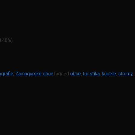
8.48%)
ografie
,
Zamagurské obce
Tagged
obce
,
turistika
,
kúpele
,
stromy
,