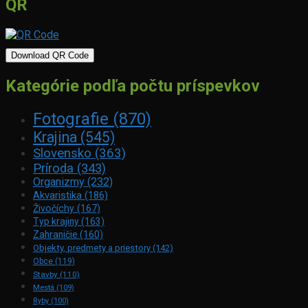
QR
Download QR Code
Kategórie podľa počtu príspevkov
Fotografie
(870)
Krajina
(545)
Slovensko
(363)
Príroda
(343)
Organizmy
(232)
Akvaristika
(186)
Živočíchy
(167)
Typ krajiny
(163)
Zahraničie
(160)
Objekty, predmety a priestory
(142)
Obce
(119)
Stavby
(110)
Mestá
(109)
Ryby
(100)