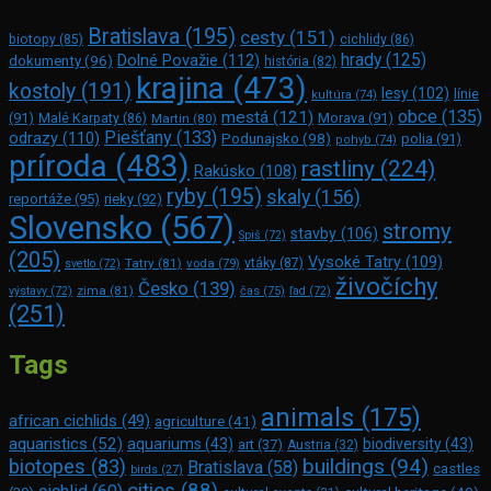
Bratislava
(195)
cesty
(151)
biotopy
(85)
cichlidy
(86)
hrady
(125)
Dolné Považie
(112)
dokumenty
(96)
história
(82)
krajina
(473)
kostoly
(191)
lesy
(102)
línie
kultúra
(74)
obce
(135)
mestá
(121)
(91)
Morava
(91)
Malé Karpaty
(86)
Martin
(80)
Piešťany
(133)
odrazy
(110)
Podunajsko
(98)
polia
(91)
pohyb
(74)
príroda
(483)
rastliny
(224)
Rakúsko
(108)
ryby
(195)
skaly
(156)
reportáže
(95)
rieky
(92)
Slovensko
(567)
stromy
stavby
(106)
Spiš
(72)
(205)
Vysoké Tatry
(109)
Tatry
(81)
voda
(79)
vtáky
(87)
svetlo
(72)
živočíchy
Česko
(139)
zima
(81)
výstavy
(72)
čas
(75)
ľad
(72)
(251)
Tags
animals
(175)
african cichlids
(49)
agriculture
(41)
aquaristics
(52)
aquariums
(43)
biodiversity
(43)
art
(37)
Austria
(32)
buildings
(94)
biotopes
(83)
Bratislava
(58)
castles
birds
(27)