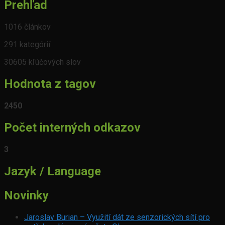
Prehľad
1016 článkov
291 kategórií
30605 kľúčových slov
Hodnota z tagov
2450
Počet interných odkazov
3
Jazyk / Language
Novinky
Jaroslav Burian – Využití dát ze senzorických sítí pro