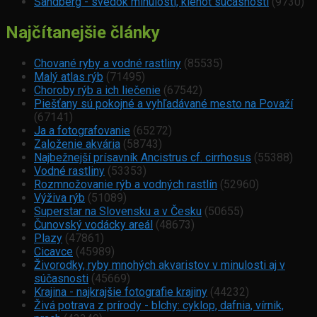
Sandberg - svedok minulosti, klenot súčasnosti
(9730)
Najčítanejšie články
Chované ryby a vodné rastliny
(85535)
Malý atlas rýb
(71495)
Choroby rýb a ich liečenie
(67542)
Piešťany sú pokojné a vyhľadávané mesto na Považí
(67141)
Ja a fotografovanie
(65272)
Založenie akvária
(58743)
Najbežnejší prísavník Ancistrus cf. cirrhosus
(55388)
Vodné rastliny
(53353)
Rozmnožovanie rýb a vodných rastlín
(52960)
Výživa rýb
(51089)
Superstar na Slovensku a v Česku
(50655)
Čunovský vodácky areál
(48673)
Plazy
(47861)
Cicavce
(45989)
Živorodky, ryby mnohých akvaristov v minulosti aj v
súčasnosti
(45669)
Krajina - najkrajšie fotografie krajiny
(44232)
Živá potrava z prírody - blchy: cyklop, dafnia, vírnik,