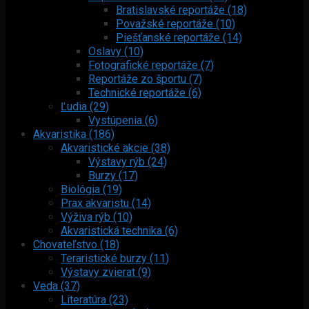
Bratislavské reportáže (18)
Považské reportáže (10)
Piešťanské reportáže (14)
Oslavy (10)
Fotografické reportáže (7)
Reportáže zo športu (7)
Technické reportáže (6)
Ľudia (29)
Vystúpenia (6)
Akvaristika (186)
Akvaristické akcie (38)
Výstavy rýb (24)
Burzy (17)
Biológia (19)
Prax akvaristu (14)
Výživa rýb (10)
Akvaristická technika (6)
Chovateľstvo (18)
Teraristické burzy (11)
Výstavy zvierat (9)
Veda (37)
Literatúra (23)