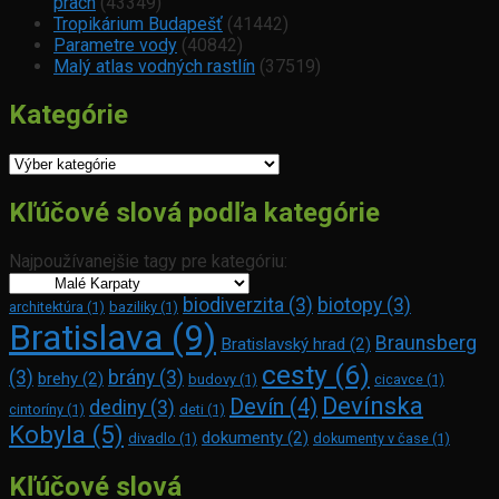
prach
(43349)
Tropikárium Budapešť
(41442)
Parametre vody
(40842)
Malý atlas vodných rastlín
(37519)
Kategórie
Kategórie
Kľúčové slová podľa kategórie
Najpoužívanejšie tagy pre kategóriu:
biodiverzita
(3)
biotopy
(3)
architektúra
(1)
baziliky
(1)
Bratislava
(9)
Braunsberg
Bratislavský hrad
(2)
cesty
(6)
(3)
brány
(3)
brehy
(2)
budovy
(1)
cicavce
(1)
Devínska
Devín
(4)
dediny
(3)
cintoríny
(1)
deti
(1)
Kobyla
(5)
dokumenty
(2)
divadlo
(1)
dokumenty v čase
(1)
Kľúčové slová