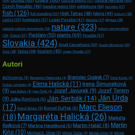
cities
(88)
cichlid
(60)
(39)
cultural heritage
(40)
cultural events
(31)
Czech Republic
(46)
Danube region
(36)
exhibitions
(36)
families
(27)
fish
(126)
High Tatras
(48)
hiking
(44)
fish breeding
(31)
history
(28)
Lower Považie
(41)
Liptov
(35)
livebearers
(31)
Moravia
(27)
Myjava
(28)
nature
(323)
nature conservation
national cultural monuments
(26)
plants
(69)
Piešťany
(55)
Považie
(37)
(29)
Orava
(31)
Slovakia
(424)
Small Carpathians
(35)
South Moravia
(30)
tourism
(45)
Tatras
(38)
Spiš
(28)
Upper Považie
(27)
Autori
Branislav Cigánik
(7)
Ad Konings
(5)
Alexandra Podolinská
(4)
Dano Kurek
(4)
Elena Halická
(11)
Irena Šimuneková
Dušan Jurčacko
(4)
(9)
Jozef Javurek
(9)
Jozef Terem
Ivan Bohuš
(4)
Ivan Čillík
(4)
Ján Urda
Ján Serbák
(14)
(9)
Julka Rončová
(6)
Marc Elie­son
(17)
Kornel Duffek
(6)
Karol Srnec
(5)
Margaréta Halická
(26)
(18)
Markéta
Martin
Martin Haláč
(8)
Rejlková
(7)
Martina Haratíková
(6)
Kiňo
(10)
Michael K. Oliver
(5)
Michal Toufar
(4)
Michal Uriča
(4)
Michal