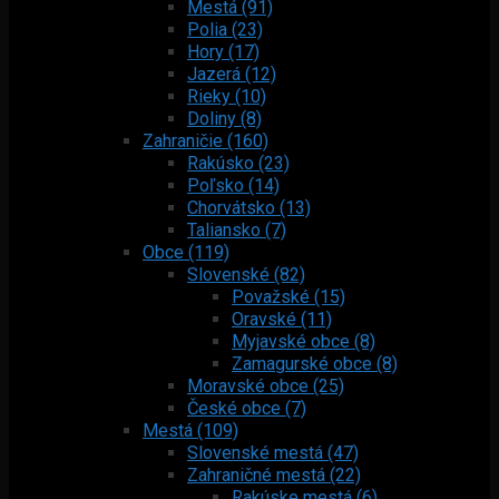
Mestá (91)
Polia (23)
Hory (17)
Jazerá (12)
Rieky (10)
Doliny (8)
Zahraničie (160)
Rakúsko (23)
Poľsko (14)
Chorvátsko (13)
Taliansko (7)
Obce (119)
Slovenské (82)
Považské (15)
Oravské (11)
Myjavské obce (8)
Zamagurské obce (8)
Moravské obce (25)
České obce (7)
Mestá (109)
Slovenské mestá (47)
Zahraničné mestá (22)
Rakúske mestá (6)