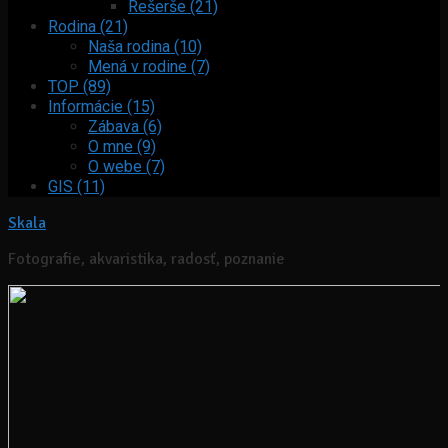
Rešerše (21)
Rodina (21)
Naša rodina (10)
Mená v rodine (7)
TOP (89)
Informácie (15)
Zábava (6)
O mne (9)
O webe (7)
GIS (11)
Skala
Fotografie, akvaristika, radosť, poznanie