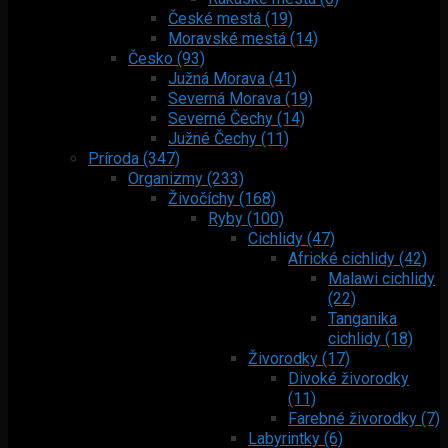
České mestá (19)
Moravské mestá (14)
Česko (93)
Južná Morava (41)
Severná Morava (19)
Severné Čechy (14)
Južné Čechy (11)
Príroda (347)
Organizmy (233)
Živočíchy (168)
Ryby (100)
Cichlidy (47)
Africké cichlidy (42)
Malawi cichlidy
(22)
Tanganika
cichlidy (18)
Živorodky (17)
Divoké živorodky
(11)
Farebné živorodky (7)
Labyrintky (6)