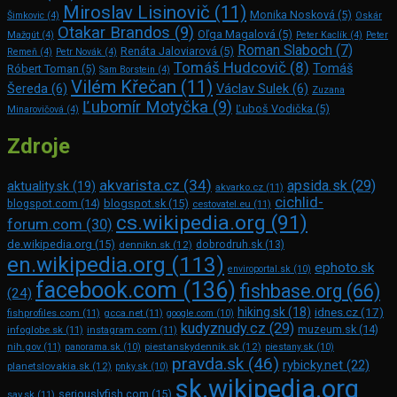
Miroslav Lisinovič
(11)
Monika Nosková
(5)
Šimkovic
(4)
Oskár
Otakar Brandos
(9)
Oľga Magalová
(5)
Mažgút
(4)
Peter Kaclík
(4)
Peter
Roman Slaboch
(7)
Renáta Jaloviarová
(5)
Remeň
(4)
Petr Novák
(4)
Tomáš Hudcovič
(8)
Tomáš
Róbert Toman
(5)
Sam Bors­tein
(4)
Vilém Křečan
(11)
Šereda
(6)
Václav Sulek
(6)
Zuzana
Ľubomír Motyčka
(9)
Ľuboš Vodička
(5)
Minarovičová
(4)
Zdroje
akvarista.cz
(34)
apsida.sk
(29)
aktuality.sk
(19)
akvarko.cz
(11)
cichlid-
blogspot.com
(14)
blogspot.sk
(15)
cestovatel.eu
(11)
cs.wikipedia.org
(91)
forum.com
(30)
de.wikipedia.org
(15)
dennikn.sk
(12)
dobrodruh.sk
(13)
en.wikipedia.org
(113)
ephoto.sk
enviroportal.sk
(10)
facebook.com
(136)
fishbase.org
(66)
(24)
hiking.sk
(18)
idnes.cz
(17)
fishprofiles.com
(11)
gcca.net
(11)
google.com
(10)
kudyznudy.cz
(29)
muzeum.sk
(14)
infoglobe.sk
(11)
instagram.com
(11)
piestanskydennik.sk
(12)
nih.gov
(11)
panorama.sk
(10)
piestany.sk
(10)
pravda.sk
(46)
rybicky.net
(22)
planetslovakia.sk
(12)
pnky.sk
(10)
sk.wikipedia.org
seriouslyfish.com
(15)
sav.sk
(11)