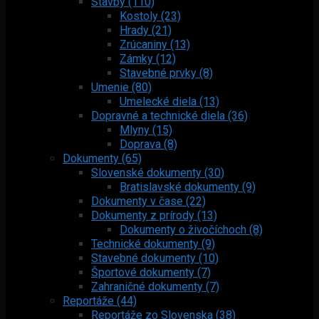
Stavby (110)
Kostoly (23)
Hrady (21)
Zrúcaniny (13)
Zámky (12)
Stavebné prvky (8)
Umenie (80)
Umelecké diela (13)
Dopravné a technické diela (36)
Mlyny (15)
Doprava (8)
Dokumenty (65)
Slovenské dokumenty (30)
Bratislavské dokumenty (9)
Dokumenty v čase (22)
Dokumenty z prírody (13)
Dokumenty o živočíchoch (8)
Technické dokumenty (9)
Stavebné dokumenty (10)
Športové dokumenty (7)
Zahraničné dokumenty (7)
Reportáže (44)
Reportáže zo Slovenska (38)