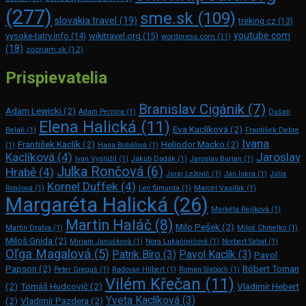
(277)
sme.sk
(109)
slovakia.travel
(19)
treking.cz
(13)
youtube.com
vysoke-tatry.info
(14)
wikitravel.org
(15)
wordpress.com
(11)
(18)
zoznam.sk
(12)
Prispievatelia
Branislav Cigánik
(7)
Adam Lewicki
(2)
Adam Pernica
(1)
Dušan
Elena Halická
(11)
Eva Kaclíková
(2)
Beláň
(1)
František Debre
Ivana
František Kaclík
(2)
Heliodor Macko
(2)
(1)
Hana Bobáľová
(1)
Kaclíková
(4)
Jaroslav
Ivan Vyslúžil
(1)
Jakub Dadák
(1)
Jaroslav Burian
(1)
Julka Rončová
(6)
Hrabě
(4)
Juraj Ležovič
(1)
Ján Iskra
(1)
Júlia
Kornel Duffek
(4)
Rončová
(1)
Leo Šimurda
(1)
Marcel Vasiľák
(1)
Margaréta Halická
(26)
Markéta Rejlková
(1)
Martin Haláč
(8)
Milo Pešek
(2)
Martin Dratva
(1)
Miloš Chmelko
(1)
Miloš Gnida
(2)
Miriam Janušková
(1)
Nora Lukačovičová
(1)
Norbert Sabat
(1)
Oľga Magalová
(5)
Patrik Bíro
(3)
Pavol Kaclík
(3)
Pavol
Papson
(2)
Róbert Toman
Peter Greguš
(1)
Radovan Hilbert
(1)
Roman Slaboch
(1)
Vilém Křečan
(11)
(2)
Tomáš Hudcovič
(2)
Vladimír Hebert
Yveta Kaclíková
(3)
(2)
Vladimír Pazdera
(2)