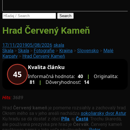
Search
for:
Liptovský
Hrad Červený Kameň
Trnovec
Červený
17/11/2019
05/08/2026
skala
Kláštor
Skala
>
Skala
>
Fotografie
>
Krajina
>
Slovensko
>
Malé
Karpaty
>
Hrad Červený Kameň
Kvalita článku
45
Informačná hodnota:
40
|
Originalita:
81
|
Dôveryhodnosť:
14
Hits:
3689
Hrad
Červený kameň
je pomerne rozsiahly a zachovalý hrad.
Okrem iného sa v jeho areáli nachádza
sokoliarsky dvor Astur
.
Ku hradu sa dá dostať z obcí
Píla
, aj
Častá
. Trochu škaredá,
ale používaná prezývka pre hrad je
Červák
. Červený kameň
navštevuje najmä v lete veľa návštevníkov (
Peter