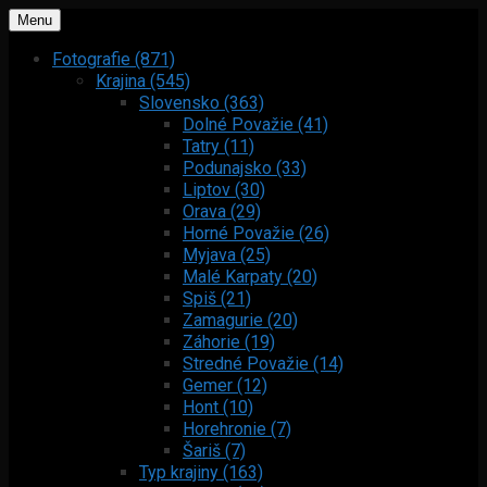
Menu
Fotografie (871)
Krajina (545)
Slovensko (363)
Dolné Považie (41)
Tatry (11)
Podunajsko (33)
Liptov (30)
Orava (29)
Horné Považie (26)
Myjava (25)
Malé Karpaty (20)
Spiš (21)
Zamagurie (20)
Záhorie (19)
Stredné Považie (14)
Gemer (12)
Hont (10)
Horehronie (7)
Šariš (7)
Typ krajiny (163)