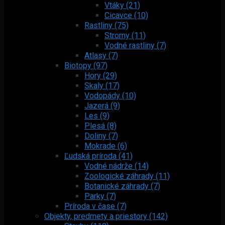
Vtáky (21)
Cicavce (10)
Rastliny (75)
Stromy (11)
Vodné rastliny (7)
Atlasy (7)
Biotopy (97)
Hory (29)
Skaly (17)
Vodopády (10)
Jazerá (9)
Les (9)
Plesá (8)
Doliny (7)
Mokrade (6)
Ľudská príroda (41)
Vodné nádrže (14)
Zoologické záhrady (11)
Botanické záhrady (7)
Parky (7)
Príroda v čase (7)
Objekty, predmety a priestory (142)