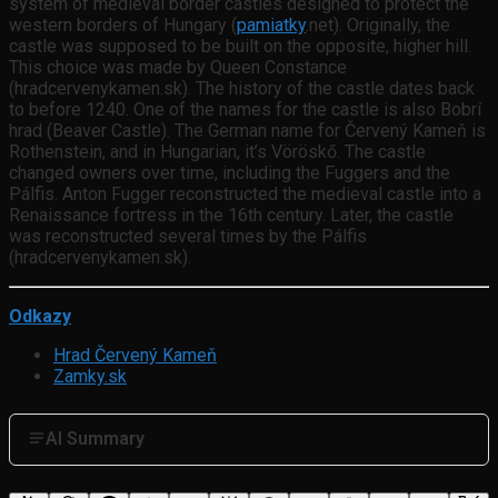
system of medieval border castles designed to protect the
western borders of Hungary (
pamiatky
.net). Originally, the
castle was supposed to be built on the opposite, higher hill.
This choice was made by Queen Constance
(hradcervenykamen.sk). The history of the castle dates back
to before 1240. One of the names for the castle is also Bobrí
hrad (Beaver Castle). The German name for Červený Kameň is
Rothenstein, and in Hungarian, it’s Vöröskő. The castle
changed owners over time, including the Fuggers and the
Pálfis. Anton Fugger reconstructed the medieval castle into a
Renaissance fortress in the 16th century. Later, the castle
was reconstructed several times by the Pálfis
(hradcervenykamen.sk).
Odkazy
Hrad Červený Kameň
Zamky.sk
AI Summary