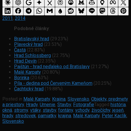
2011
,
2014
Podobné články
:
Bratislavský hrad
(29.23%)
Plavecký hrad
(23.53%)
Častá
(22.83%)
Hrad Schlossberg
(22.75%)
Hrad Devín
(22.35%)
Pajštún - hrad neďaleko od Bratislavy
(21.27%)
Malé Karpaty
(20.80%)
Borinka
(20.63%)
Píla - dedina pod Červeným Kameňom
(20.25%)
Čachtický hrad
(19.88%)
Posted in
Malé Karpaty
,
Krajina
,
Slovensko
,
Objekty, predmety
a priestory
,
Hrady
,
Umenie
,
Stavby
,
Fotografie
Tagged
história
,
okná
,
stromy
,
vtáky
,
stavby
,
fontány
,
vchody
,
živočíchy
,
jeseň
,
hrady
,
stredovek
,
pamiatky
,
krajina
,
Malé Karpaty
,
Peter Kaclík
,
Slovensko