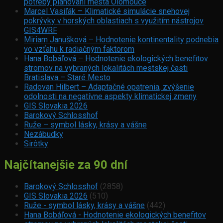
potřeby plánovaní města Olomouce
Marcel Vasiľák – Klimatické simulácie snehovej
pokrývky v horských oblastiach s využitím nástrojov
GIS4WRF
Miriam Janušková – Hodnotenie kontinentality podnebia
vo vzťahu k radiačným faktorom
Hana Bobáľová – Hodnotenie ekologických benefitov
stromov na vybraných lokalitách mestskej časti
Bratislava – Staré Mesto
Radovan Hilbert – Adaptačné opatrenia, zvýšenie
odolnosti na negatívne aspekty klimatickej zmeny
GIS Slovakia 2026
Barokový Schlosshof
Ruže – symbol lásky, krásy a vášne
Nezábudky
Sirôtky
Najčítanejšie za 90 dní
Barokový Schlosshof
(2858)
GIS Slovakia 2026
(510)
Ruže - symbol lásky, krásy a vášne
(442)
Hana Bobáľová - Hodnotenie ekologických benefitov