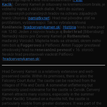
Kaclík
). Červený Kameň je situovaný na kremencovom brale, je
viditeľný najmä z väčších diaľok. Patril do sústavy
stredovekých pohraničných hradov na ochranu západných
hraníc Uhorska (
pamiatky.net
). Hrad mal pôvodne stáť na
protiľahlom, vyššom kopci. Tak ho vybrala kráľovná
Konštancia
(
hradcervenykamen.sk
).
História
hradu siaha pred
rok 1240. Jeden z názvov hradu je aj
Bobrí hrad
(Bibersburg).
Nemecký názov pre Červený Kameň je
Rothenstein
,
maďarský Vöröskő. Majitelia hradu sa striedali, okrem iného
nimi boli aj
Fuggerovci
a Pálfiovci. Anton Fugger prestaval
stredoveký hrad na
renesančnú pevnosť
v 16. storočí.
Neskôr hrad prestavovali viackrát Pálfiovci
(
hradcervenykamen.sk
).
Hrad Červený Kameň is a relatively extensive and well-
preserved castle. Within its premises, there is also the
Falconry Court Astur. The castle can be reached from the
villages of Píla and Častá. A somewhat unflattering but
commonly used nickname for the castle is Červák. Červený
Kameň attracts many visitors, especially in the summer
(Peter Kaclík). Situated on a rhyolite hill, the castle is
particularly visible from greater distances. It was part of the