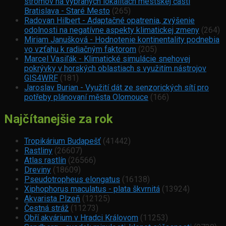
stromov na vybraných lokalitách mestskej časti
Bratislava - Staré Mesto
(265)
Radovan Hilbert - Adaptačné opatrenia, zvýšenie
odolnosti na negatívne aspekty klimatickej zmeny
(264)
Miriam Janušková - Hodnotenie kontinentality podnebia
vo vzťahu k radiačným faktorom
(205)
Marcel Vasiľák - Klimatické simulácie snehovej
pokrývky v horských oblastiach s využitím nástrojov
GIS4WRF
(181)
Jaroslav Burian - Využití dát ze senzorických sítí pro
potřeby plánovaní města Olomouce
(166)
Najčítanejšie za rok
Tropikárium Budapešť
(41442)
Rastliny
(26607)
Atlas rastlín
(26566)
Dreviny
(18609)
Pseudotropheus elongatus
(16138)
Xiphophorus maculatus - plata škvrnitá
(13924)
Akvarista Plzeň
(12125)
Čestná stráž
(11273)
Obří akvárium v Hradci Královom
(11253)