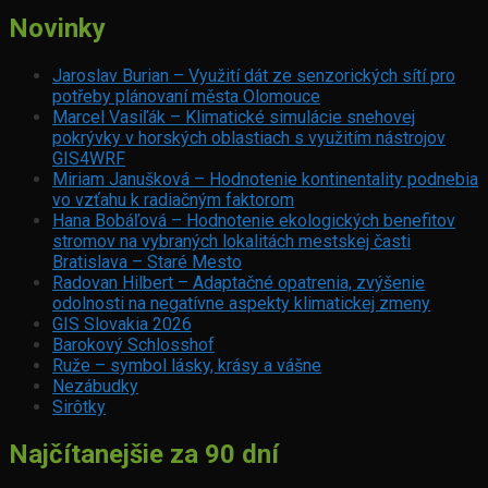
Novinky
Jaroslav Burian – Využití dát ze senzorických sítí pro
potřeby plánovaní města Olomouce
Marcel Vasiľák – Klimatické simulácie snehovej
pokrývky v horských oblastiach s využitím nástrojov
GIS4WRF
Miriam Janušková – Hodnotenie kontinentality podnebia
vo vzťahu k radiačným faktorom
Hana Bobáľová – Hodnotenie ekologických benefitov
stromov na vybraných lokalitách mestskej časti
Bratislava – Staré Mesto
Radovan Hilbert – Adaptačné opatrenia, zvýšenie
odolnosti na negatívne aspekty klimatickej zmeny
GIS Slovakia 2026
Barokový Schlosshof
Ruže – symbol lásky, krásy a vášne
Nezábudky
Sirôtky
Najčítanejšie za 90 dní