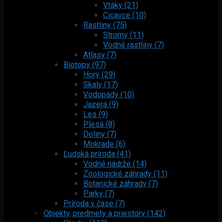
Vtáky (21)
Cicavce (10)
Rastliny (75)
Stromy (11)
Vodné rastliny (7)
Atlasy (7)
Biotopy (97)
Hory (29)
Skaly (17)
Vodopády (10)
Jazerá (9)
Les (9)
Plesá (8)
Doliny (7)
Mokrade (6)
Ľudská príroda (41)
Vodné nádrže (14)
Zoologické záhrady (11)
Botanické záhrady (7)
Parky (7)
Príroda v čase (7)
Objekty, predmety a priestory (142)