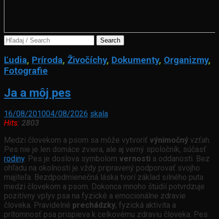
Search
for:
Ľudia
,
Príroda
,
Živočíchy
,
Dokumenty
,
Organizmy
,
Fotografie
Ja a môj pes
16/08/2010
04/08/2026
skala
Hits:
2803
Medzi človekom a psom sa môže vytvoriť
výnimočný
vzťah.
Pes nie je len domáce zviera, ale aj verný spoločník, súčasť
rodiny
. Pes je doslova symbolom
vernosti
a oddanosti. Bez
ohľadu na okolnosti je vždy pripravený podporovať svojho
majiteľa. Bezdpodmienečná láska tvorí základ silného puta
medzi človekom a psom. Dokonca mnoho štúdií potvrdzuje
pozitívny vplyv psa na fyzické a emocionálne zdravie
človeka. Pravidelné
prechádzky
, fyzická aktivita a
prítomnosť psa prispieva k celkovému zdraviu človeka. Pes