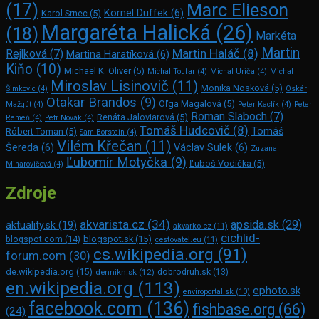
Marc Elie­son
(17)
Kornel Duffek
(6)
Karol Srnec
(5)
Margaréta Halická
(26)
(18)
Markéta
Martin
Martin Haláč
(8)
Rejlková
(7)
Martina Haratíková
(6)
Kiňo
(10)
Michael K. Oliver
(5)
Michal Toufar
(4)
Michal Uriča
(4)
Michal
Miroslav Lisinovič
(11)
Monika Nosková
(5)
Šimkovic
(4)
Oskár
Otakar Brandos
(9)
Oľga Magalová
(5)
Mažgút
(4)
Peter Kaclík
(4)
Peter
Roman Slaboch
(7)
Renáta Jaloviarová
(5)
Remeň
(4)
Petr Novák
(4)
Tomáš Hudcovič
(8)
Tomáš
Róbert Toman
(5)
Sam Bors­tein
(4)
Vilém Křečan
(11)
Šereda
(6)
Václav Sulek
(6)
Zuzana
Ľubomír Motyčka
(9)
Ľuboš Vodička
(5)
Minarovičová
(4)
Zdroje
akvarista.cz
(34)
apsida.sk
(29)
aktuality.sk
(19)
akvarko.cz
(11)
cichlid-
blogspot.com
(14)
blogspot.sk
(15)
cestovatel.eu
(11)
cs.wikipedia.org
(91)
forum.com
(30)
de.wikipedia.org
(15)
dennikn.sk
(12)
dobrodruh.sk
(13)
en.wikipedia.org
(113)
ephoto.sk
enviroportal.sk
(10)
facebook.com
(136)
fishbase.org
(66)
(24)