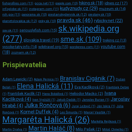
hiking.sk
(18)
idnes.cz
(17)
fishprofiles.com
(11)
gcca.net
(11)
google.com
(10)
kudyznudy.cz
(29)
muzeum.sk
(14)
infoglobe.sk
(11)
instagram.com
(11)
piestanskydennik.sk
(12)
nih.gov
(11)
panorama.sk
(10)
piestany.sk
(10)
pravda.sk
(46)
rybicky.net
(22)
planetslovakia.sk
(12)
pnky.sk
(10)
sk.wikipedia.org
seriouslyfish.com
(15)
sav.sk
(11)
(277)
sme.sk
(109)
slovakia.travel
(19)
treking.cz
(13)
youtube.com
vysoke-tatry.info
(14)
wikitravel.org
(15)
wordpress.com
(11)
(18)
zoznam.sk
(12)
Prispievatelia
Branislav Cigánik
(7)
Adam Lewicki
(2)
Adam Pernica
(1)
Dušan
Elena Halická
(11)
Eva Kaclíková
(2)
Beláň
(1)
František Debre
Ivana
František Kaclík
(2)
Heliodor Macko
(2)
(1)
Hana Bobáľová
(1)
Kaclíková
(4)
Jaroslav
Ivan Vyslúžil
(1)
Jakub Dadák
(1)
Jaroslav Burian
(1)
Julka Rončová
(6)
Hrabě
(4)
Juraj Ležovič
(1)
Ján Iskra
(1)
Júlia
Kornel Duffek
(4)
Rončová
(1)
Leo Šimurda
(1)
Marcel Vasiľák
(1)
Margaréta Halická
(26)
Markéta Rejlková
(1)
Martin Haláč
(8)
Milo Pešek
(2)
Martin Dratva
(1)
Miloš Chmelko
(1)