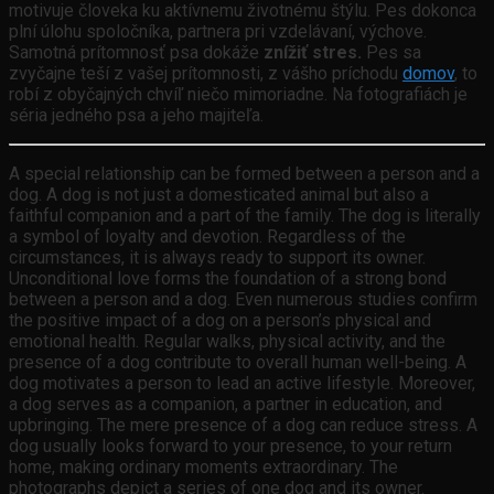
motivuje človeka ku aktívnemu životnému štýlu. Pes dokonca
plní úlohu spoločníka, partnera pri vzdelávaní, výchove.
Samotná prítomnosť psa dokáže
znížiť stres.
Pes sa
zvyčajne teší z vašej prítomnosti, z vášho príchodu
domov
, to
robí z obyčajných chvíľ niečo mimoriadne. Na fotografiách je
séria jedného psa a jeho majiteľa.
A special relationship can be formed between a person and a
dog. A dog is not just a domesticated animal but also a
faithful companion and a part of the family. The dog is literally
a symbol of loyalty and devotion. Regardless of the
circumstances, it is always ready to support its owner.
Unconditional love forms the foundation of a strong bond
between a person and a dog. Even numerous studies confirm
the positive impact of a dog on a person’s physical and
emotional health. Regular walks, physical activity, and the
presence of a dog contribute to overall human well-being. A
dog motivates a person to lead an active lifestyle. Moreover,
a dog serves as a companion, a partner in education, and
upbringing. The mere presence of a dog can reduce stress. A
dog usually looks forward to your presence, to your return
home, making ordinary moments extraordinary. The
photographs depict a series of one dog and its owner.