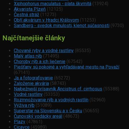
Xiphophorus maculatus - plata škvrnitá
(13924)
Akvarista Plzeň
(12125)
Čestná stráž
(11273)
Obří akvárium v Hradci Královom
(11253)
Sandberg - svedok minulosti, klenot súčasnosti
(9730)
Najčítanejšie články
Chované ryby a vodné rastliny
(85535)
Malý atlas rýb
(71495)
Choroby rýb a ich liečenie
(67542)
Piešťany sú pokojné a vyhľadávané mesto na Považí
(67141)
Ja a fotografovanie
(65272)
Založenie akvária
(58743)
Najbežnejší prísavník Ancistrus cf. cirrhosus
(55388)
Vodné rastliny
(53353)
Rozmnožovanie rýb a vodných rastlín
(52960)
Výživa rýb
(51089)
Superstar na Slovensku a v Česku
(50655)
Čunovský vodácky areál
(48673)
Plazy
(47861)
Cicavce
(45989)