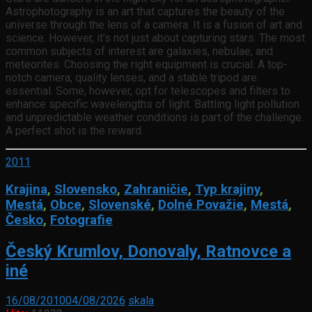
Astrophotography is an art that captures the beauty of the
universe through the lens of a camera. It is a fusion of art and
science. However, it’s not just about capturing stars. The most
common subjects of interest are galaxies, nebulae, and
meteorites. Choosing the right equipment is crucial. A top-
notch camera, quality lenses, and a stable tripod are
essential. Some, however, opt for telescopes and filters to
enhance specific wavelengths of light. Battling light pollution
and unpredictable weather conditions is part of the challenge.
A perfect shot is the reward.
2011
Krajina
,
Slovensko
,
Zahraničie
,
Typ krajiny
,
Mestá
,
Obce
,
Slovenské
,
Dolné Považie
,
Mestá
,
Česko
,
Fotografie
Český Krumlov, Donovaly, Ratnovce a
iné
16/08/2010
04/08/2026
skala