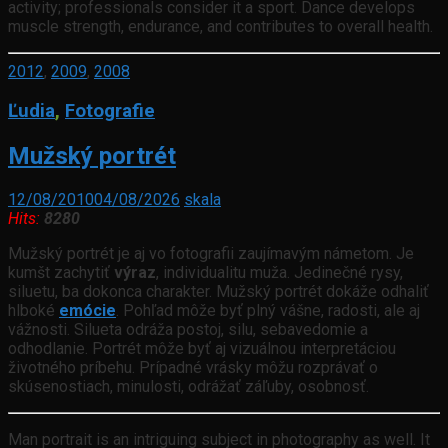
activity; professionals consider it a sport. Dance develops
muscle strength, endurance, and contributes to overall health.
2012
,
2009
,
2008
Ľudia
,
Fotografie
Mužský portrét
12/08/2010
04/08/2026
skala
Hits:
8280
Mužský portrét je aj vo fotografii zaujímavým námetom. Je
kumšt zachytiť
výraz
, individualitu muža. Jedinečné rysy,
siluetu, ba dokonca charakter. Mužský portrét dokáže odhaliť
hlboké
emócie
. Pohľad môže byť plný vášne, radosti, ale aj
vážnosti. Silueta odráža postoj, silu, sebavedomie a
odhodlanie. Portrét môže byť aj vizuálnou interpretáciou
životného príbehu. Prípadné vrásky môžu rozprávať o
skúsenostiach, minulosti, odrážať záľuby, osobnosť.
Man portrait is an intriguing subject in photography as well. It