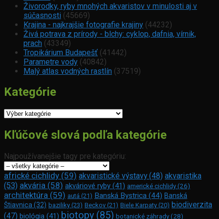
Živorodky, ryby mnohých akvaristov v minulosti aj v
súčasnosti
(45669)
Krajina - najkrajšie fotografie krajiny
(44232)
Živá potrava z prírody - blchy: cyklop, dafnia, vírnik,
prach
(43349)
Tropikárium Budapešť
(41442)
Parametre vody
(40842)
Malý atlas vodných rastlín
(37519)
Kategórie
Kategórie
Kľúčové slová podľa kategórie
Najpoužívanejšie tagy pre kategóriu:
africké cichlidy
(59)
akvaristické výstavy
(48)
akvaristika
akvária
(58)
(53)
akváriové ryby
(41)
americké cichlidy
(26)
architektúra
(59)
Banská Bystrica
(44)
Banská
autá
(21)
biodiverzita
Štiavnica
(32)
baziliky
(23)
Beckov
(21)
Biele Karpaty
(20)
biotopy
(85)
(47)
biológia
(41)
botanické záhrady
(28)