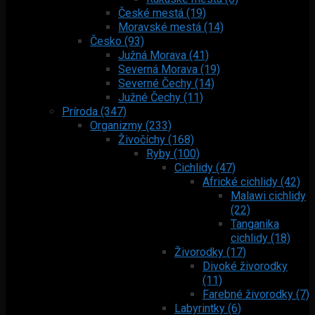
České mestá (19)
Moravské mestá (14)
Česko (93)
Južná Morava (41)
Severná Morava (19)
Severné Čechy (14)
Južné Čechy (11)
Príroda (347)
Organizmy (233)
Živočíchy (168)
Ryby (100)
Cichlidy (47)
Africké cichlidy (42)
Malawi cichlidy
(22)
Tanganika
cichlidy (18)
Živorodky (17)
Divoké živorodky
(11)
Farebné živorodky (7)
Labyrintky (6)