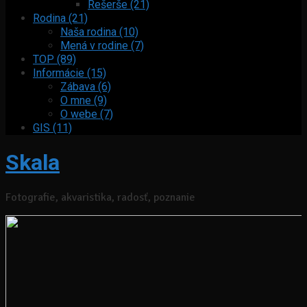
Rešerše (21)
Rodina (21)
Naša rodina (10)
Mená v rodine (7)
TOP (89)
Informácie (15)
Zábava (6)
O mne (9)
O webe (7)
GIS (11)
Skala
Fotografie, akvaristika, radosť, poznanie