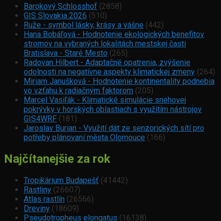
Barokový Schlosshof
(2858)
GIS Slovakia 2026
(510)
Ruže - symbol lásky, krásy a vášne
(442)
Hana Bobáľová - Hodnotenie ekologických benefitov
stromov na vybraných lokalitách mestskej časti
Bratislava - Staré Mesto
(265)
Radovan Hilbert - Adaptačné opatrenia, zvýšenie
odolnosti na negatívne aspekty klimatickej zmeny
(264)
Miriam Janušková - Hodnotenie kontinentality podnebia
vo vzťahu k radiačným faktorom
(205)
Marcel Vasiľák - Klimatické simulácie snehovej
pokrývky v horských oblastiach s využitím nástrojov
GIS4WRF
(181)
Jaroslav Burian - Využití dát ze senzorických sítí pro
potřeby plánovaní města Olomouce
(166)
Najčítanejšie za rok
Tropikárium Budapešť
(41442)
Rastliny
(26607)
Atlas rastlín
(26566)
Dreviny
(18609)
Pseudotropheus elongatus
(16138)