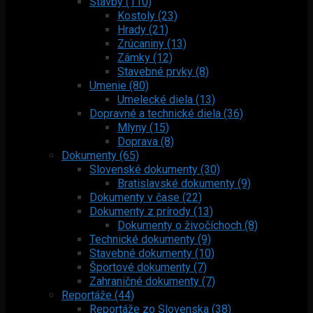
Stavby (110)
Kostoly (23)
Hrady (21)
Zrúcaniny (13)
Zámky (12)
Stavebné prvky (8)
Umenie (80)
Umelecké diela (13)
Dopravné a technické diela (36)
Mlyny (15)
Doprava (8)
Dokumenty (65)
Slovenské dokumenty (30)
Bratislavské dokumenty (9)
Dokumenty v čase (22)
Dokumenty z prírody (13)
Dokumenty o živočíchoch (8)
Technické dokumenty (9)
Stavebné dokumenty (10)
Športové dokumenty (7)
Zahraničné dokumenty (7)
Reportáže (44)
Reportáže zo Slovenska (38)