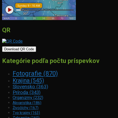
QR
Download QR Code
Kategórie podľa počtu príspevkov
Fotografie
(870)
Krajina
(545)
Slovensko
(363)
Príroda
(343)
Organizmy
(232)
Akvaristika
(186)
Živočíchy
(167)
Typ krajiny
(163)
Zahraničie
(160)