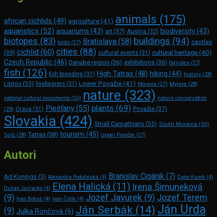
animals
(175)
african cichlids
(49)
agriculture
(41)
aquaristics
(52)
aquariums
(43)
biodiversity
(43)
art
(37)
Austria
(32)
buildings
(94)
biotopes
(83)
Bratislava
(58)
castles
birds
(27)
cities
(88)
cichlid
(60)
(39)
cultural heritage
(40)
cultural events
(31)
Czech Republic
(46)
Danube region
(36)
exhibitions
(36)
families
(27)
fish
(126)
High Tatras
(48)
hiking
(44)
fish breeding
(31)
history
(28)
Lower Považie
(41)
Liptov
(35)
livebearers
(31)
Moravia
(27)
Myjava
(28)
nature
(323)
nature conservation
national cultural monuments
(26)
plants
(69)
Piešťany
(55)
Považie
(37)
(29)
Orava
(31)
Slovakia
(424)
Small Carpathians
(35)
South Moravia
(30)
tourism
(45)
Tatras
(38)
Spiš
(28)
Upper Považie
(27)
Autori
Branislav Cigánik
(7)
Ad Konings
(5)
Alexandra Podolinská
(4)
Dano Kurek
(4)
Elena Halická
(11)
Irena Šimuneková
Dušan Jurčacko
(4)
(9)
Jozef Javurek
(9)
Jozef Terem
Ivan Bohuš
(4)
Ivan Čillík
(4)
Ján Urda
Ján Serbák
(14)
(9)
Julka Rončová
(6)