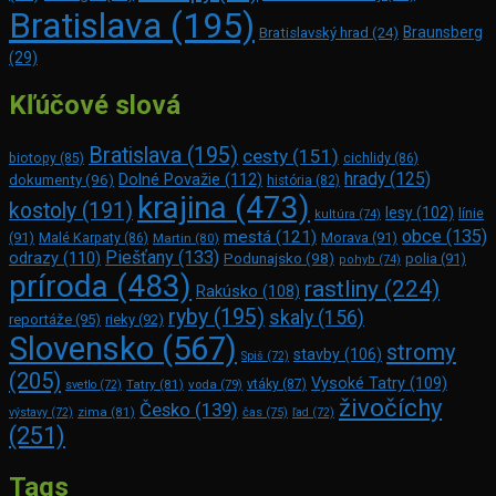
Bratislava
(195)
Braunsberg
Bratislavský hrad
(24)
(29)
Kľúčové slová
Bratislava
(195)
cesty
(151)
biotopy
(85)
cichlidy
(86)
hrady
(125)
Dolné Považie
(112)
dokumenty
(96)
história
(82)
krajina
(473)
kostoly
(191)
lesy
(102)
línie
kultúra
(74)
obce
(135)
mestá
(121)
(91)
Morava
(91)
Malé Karpaty
(86)
Martin
(80)
Piešťany
(133)
odrazy
(110)
Podunajsko
(98)
polia
(91)
pohyb
(74)
príroda
(483)
rastliny
(224)
Rakúsko
(108)
ryby
(195)
skaly
(156)
reportáže
(95)
rieky
(92)
Slovensko
(567)
stromy
stavby
(106)
Spiš
(72)
(205)
Vysoké Tatry
(109)
Tatry
(81)
voda
(79)
vtáky
(87)
svetlo
(72)
živočíchy
Česko
(139)
zima
(81)
výstavy
(72)
čas
(75)
ľad
(72)
(251)
Tags