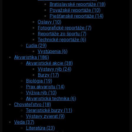
Bratislavské reportáže (18)
Považské reportáže (10)
Piešťanské reportáže (14)
Oslavy (10)
Fotografické reportáže (7)
Reportáže zo športu (7)
Technické reportáže (6)
Ľudia (29)
Vystúpenia (6)
Akvaristika (186)
Akvaristické akcie (38)
Výstavy rýb (24)
Burzy (17)
Biológia (19)
Prax akvaristu (14)
Výživa rýb (10)
Akvaristická technika (6)
Chovateľstvo (18)
Teraristické burzy (11)
Výstavy zvierat (9)
Veda (37)
Literatúra (23)