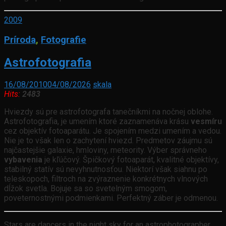
2009
Príroda
,
Fotografie
Astrofotografia
16/08/2010
04/08/2026
skala
Hits:
2483
Hviezdy sú pre astrofotografa tanečníkmi na nočnej oblohe.
Astrofotografia, je umením ktoré zaznamenáva krásu
vesmíru
cez objektív fotoaparátu. Je spojením medzi umením a vedou.
Nie je to však len o zachytení hviezd. Predmetov záujmu sú
najčastejšie galaxie, hmloviny, meteority. Výber správneho
vybavenia
je kľúčový. Špičkový fotoaparát, kvalitné objektívy,
stabilný statív sú nevyhnutnosťou. Niektorí však siahnu po
teleskopoch, filtroch na zvýraznenie konkrétnych vlnových
dĺžok svetla. Bojuje sa so svetelným smogom,
poveternostnými podmienkami. Perfektný záber je odmenou.
Stars are dancers in the night sky for an astrophotographer.