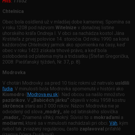
Hits:
11032
Chtelnica
Obec bola osídlená už v mladšej dobe kamennej. Spomína sa
v roku 1208 pod názvom
Witelnize
v donačnej listine
uhorského kráľa Ondreja I. V obci sa nachádza kostol Jána
Krstiteľa z prvej polovice 14. storočia. Od roku 1990 sa koná
každoročne Chtelnický jarmok ako spomienka na časy, keď
obec v roku 1423 získala trhové právo, a keď bola
oslobodená od platenia mýta a tridsiatku (Štefan Gregorička,
2008: Piešťanský týždeň, Nr. 37, p. 8).
Modrovka
V chotári Modrovky sa pred 10 tisíc rokmi už natrvalo
usídlili
ľudia
. V minulosti bola Modrovka spomenutá v histórii ako
Kismodro
(
Modrova.eu.sk
). Nad obcou sa našlo množstvo
pazúrikov.
V
„Babicéch járku“
objavili v roku 1958 kostru
skrčenca
starú asi 3 000 rokov. Názov Modrovka nie je
odvodený od slova „
modrý
„, ale od latinského slovíčka
„
mador
„. Znamená vlhký, mokrý. Súvisí to s
mokraďami
a
močiarmi
, ktoré sa v minulosti nachádzali pri obci.
Váh
, kým
nebol tak zviazaný reguláciou, často
zaplavoval
priľahlé
územia (Viera Dusíková).