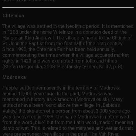
Chtelnica
The village was settled in the Neolithic period. It is mentioned
in 1208 under the name Witelnize in a donation deed of the
Hungarian King Andrew I. The village is home to the Church of
St. John the Baptist from the first half of the 14th century.
Since 1990, the Chtelnica Fair has been held annually,
commemorating the times when the village acquired market
rights in 1423 and was exempted from tolls and tithes
(Štefan Gregorička, 2008: Piešťanský týždeň, Nr. 37, p. 8).
Modrovka
People settled permanently in the territory of Modrovka
around 10,000 years ago. In the past, Modrovka was
mentioned in history as Kismodro (Modrova.eu.sk). Many
artifacts have been found above the village. In „Babica’s
Valley,“ the skeleton of a person from about 3,000 years ago
was discovered in 1958. The name Modrovka is not derived
from the word „blue“ but from the Latin word „mador,“ meaning
damp or wet. This is related to the marshes and wetlands that
were present near the village in the past. The Váh River,