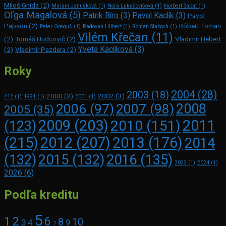
Miloš Gnida
(2)
Miriam Janušková
(1)
Nora Lukačovičová
(1)
Norbert Sabat
(1)
Oľga Magalová
(5)
Patrik Bíro
(3)
Pavol Kaclík
(3)
Pavol
Papson
(2)
Róbert Toman
Peter Greguš
(1)
Radovan Hilbert
(1)
Roman Slaboch
(1)
Vilém Křečan
(11)
(2)
Tomáš Hudcovič
(2)
Vladimír Hebert
Yveta Kaclíková
(3)
(2)
Vladimír Pazdera
(2)
Roky
2004
(28)
2003
(18)
2000
(3)
2002
(3)
212
(1)
1991
(1)
2001
(1)
2008
2006
(97)
2007
(98)
2005
(35)
2009
(203)
2011
2010
(151)
(123)
(215)
2012
(207)
2013
(176)
2014
2016
(135)
(132)
2015
(132)
2023
(1)
2024
(1)
2026
(6)
Podľa kreditu
5
1
2
6
8
10
3
4
9
7