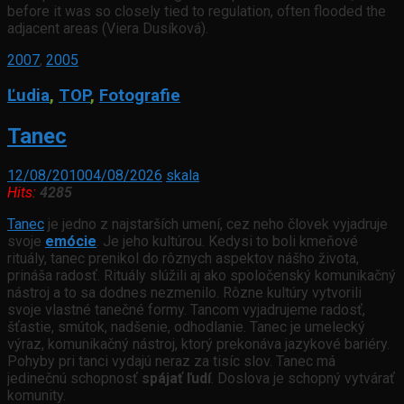
before it was so closely tied to regulation, often flooded the
adjacent areas (Viera Dusíková).
2007
,
2005
Ľudia
,
TOP
,
Fotografie
Tanec
12/08/2010
04/08/2026
skala
Hits:
4285
Tanec
je jedno z najstarších umení, cez neho človek vyjadruje
svoje
emócie
. Je jeho kultúrou. Kedysi to boli kmeňové
rituály, tanec prenikol do rôznych aspektov nášho života,
prináša radosť. Rituály slúžili aj ako spoločenský komunikačný
nástroj a to sa dodnes nezmenilo. Rôzne kultúry vytvorili
svoje vlastné tanečné formy. Tancom vyjadrujeme radosť,
šťastie, smútok, nadšenie, odhodlanie. Tanec je umelecký
výraz, komunikačný nástroj, ktorý prekonáva jazykové bariéry.
Pohyby pri tanci vydajú neraz za tisíc slov. Tanec má
jedinečnú schopnosť
spájať ľudí
. Doslova je schopný vytvárať
komunity.