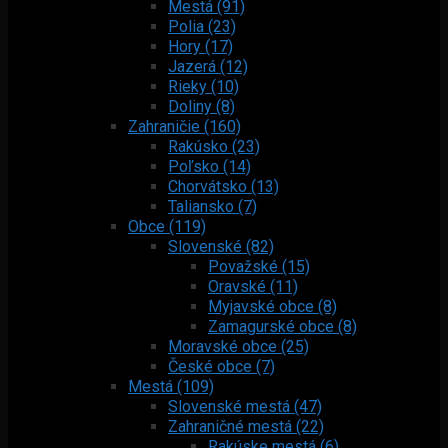
Mestá (91)
Polia (23)
Hory (17)
Jazerá (12)
Rieky (10)
Doliny (8)
Zahraničie (160)
Rakúsko (23)
Poľsko (14)
Chorvátsko (13)
Taliansko (7)
Obce (119)
Slovenské (82)
Považské (15)
Oravské (11)
Myjavské obce (8)
Zamagurské obce (8)
Moravské obce (25)
České obce (7)
Mestá (109)
Slovenské mestá (47)
Zahraničné mestá (22)
Rakúske mestá (6)