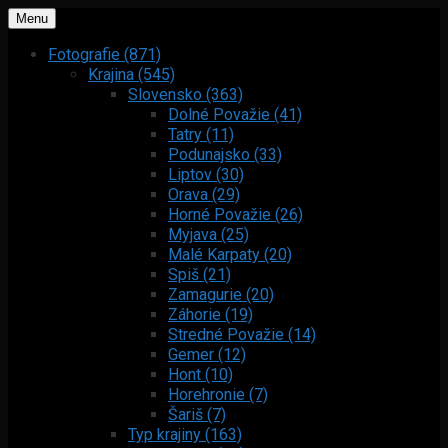
Menu
Fotografie (871)
Krajina (545)
Slovensko (363)
Dolné Považie (41)
Tatry (11)
Podunajsko (33)
Liptov (30)
Orava (29)
Horné Považie (26)
Myjava (25)
Malé Karpaty (20)
Spiš (21)
Zamagurie (20)
Záhorie (19)
Stredné Považie (14)
Gemer (12)
Hont (10)
Horehronie (7)
Šariš (7)
Typ krajiny (163)