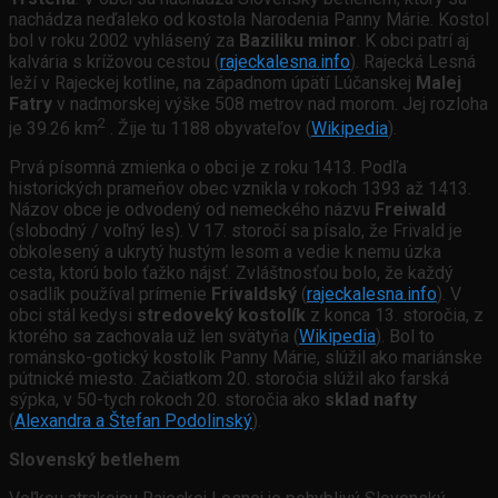
nachádza neďaleko od kostola Narodenia Panny Márie. Kostol
bol v roku 2002 vyhlásený za
Baziliku minor
. K obci patrí aj
kalvária s krížovou cestou (
rajeckalesna.info
). Rajecká Lesná
leží v Rajeckej kotline, na západnom úpätí Lúčanskej
Malej
Fatry
v nadmorskej výške 508 metrov nad morom. Jej rozloha
2
je 39.26 km
. Žije tu 1188 obyvateľov (
Wikipedia
).
Prvá písomná zmienka o obci je z roku 1413. Podľa
historických prameňov obec vznikla v rokoch 1393 až 1413.
Názov obce je odvodený od nemeckého názvu
Freiwald
(slobodný / voľný les). V 17. storočí sa písalo, že Frivald je
obkolesený a ukrytý hustým lesom a vedie k nemu úzka
cesta, ktorú bolo ťažko nájsť. Zvláštnosťou bolo, že každý
osadlík používal prímenie
Frivaldský
(
rajeckalesna.info
). V
obci stál kedysi
stredoveký kostolík
z konca 13. storočia, z
ktorého sa zachovala už len svätyňa (
Wikipedia
). Bol to
románsko-gotický kostolík Panny Márie, slúžil ako mariánske
pútnické miesto. Začiatkom 20. storočia slúžil ako farská
sýpka, v 50-tych rokoch 20. storočia ako
sklad nafty
(
Alexandra a Štefan Podolinský
).
Slovenský betlehem