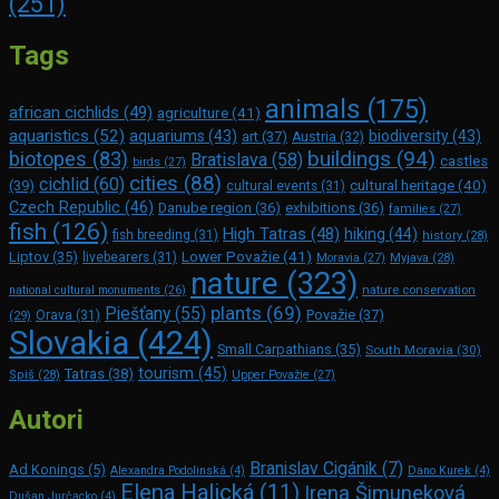
(251)
Tags
animals
(175)
african cichlids
(49)
agriculture
(41)
aquaristics
(52)
aquariums
(43)
biodiversity
(43)
art
(37)
Austria
(32)
buildings
(94)
biotopes
(83)
Bratislava
(58)
castles
birds
(27)
cities
(88)
cichlid
(60)
(39)
cultural heritage
(40)
cultural events
(31)
Czech Republic
(46)
Danube region
(36)
exhibitions
(36)
families
(27)
fish
(126)
High Tatras
(48)
hiking
(44)
fish breeding
(31)
history
(28)
Lower Považie
(41)
Liptov
(35)
livebearers
(31)
Moravia
(27)
Myjava
(28)
nature
(323)
nature conservation
national cultural monuments
(26)
plants
(69)
Piešťany
(55)
Považie
(37)
(29)
Orava
(31)
Slovakia
(424)
Small Carpathians
(35)
South Moravia
(30)
tourism
(45)
Tatras
(38)
Spiš
(28)
Upper Považie
(27)
Autori
Branislav Cigánik
(7)
Ad Konings
(5)
Alexandra Podolinská
(4)
Dano Kurek
(4)
Elena Halická
(11)
Irena Šimuneková
Dušan Jurčacko
(4)