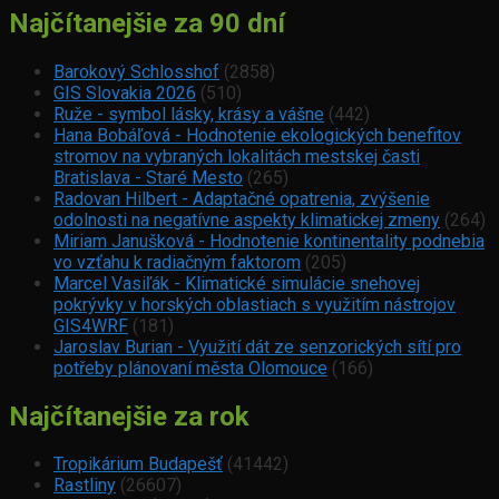
Najčítanejšie za 90 dní
Barokový Schlosshof
(2858)
GIS Slovakia 2026
(510)
Ruže - symbol lásky, krásy a vášne
(442)
Hana Bobáľová - Hodnotenie ekologických benefitov
stromov na vybraných lokalitách mestskej časti
Bratislava - Staré Mesto
(265)
Radovan Hilbert - Adaptačné opatrenia, zvýšenie
odolnosti na negatívne aspekty klimatickej zmeny
(264)
Miriam Janušková - Hodnotenie kontinentality podnebia
vo vzťahu k radiačným faktorom
(205)
Marcel Vasiľák - Klimatické simulácie snehovej
pokrývky v horských oblastiach s využitím nástrojov
GIS4WRF
(181)
Jaroslav Burian - Využití dát ze senzorických sítí pro
potřeby plánovaní města Olomouce
(166)
Najčítanejšie za rok
Tropikárium Budapešť
(41442)
Rastliny
(26607)