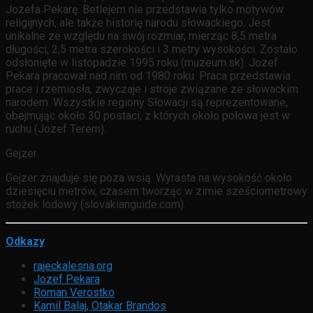
Jozefa Pekarę. Betlejem nie przedstawia tylko motywów
religijnych, ale także historię narodu słowackiego. Jest
unikalne ze względu na swój rozmiar, mierząc 8,5 metra
długości, 2,5 metra szerokości i 3 metry wysokości. Zostało
odsłonięte w listopadzie 1995 roku (muzeum.sk). Jozef
Pekara pracował nad nim od 1980 roku. Praca przedstawia
prace i rzemiosła, zwyczaje i stroje związane ze słowackim
narodem. Wszystkie regiony Słowacji są reprezentowane,
obejmując około 30 postaci, z których około połowa jest w
ruchu (Jozef Terem).
Gejzer
Gejzer znajduje się poza wsią. Wyrasta na wysokość około
dziesięciu metrów, czasem tworząc w zimie sześciometrowy
stożek lodowy (slovakianguide.com).
Odkazy
rajeckalesna.org
Jozef Pekara
Roman Verostko
Kamil Balaj, Otakar Brandos