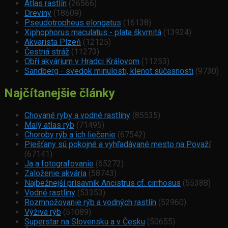
Atlas rastlín
(26566)
Dreviny
(18609)
Pseudotropheus elongatus
(16138)
Xiphophorus maculatus - plata škvrnitá
(13924)
Akvarista Plzeň
(12125)
Čestná stráž
(11273)
Obří akvárium v Hradci Královom
(11253)
Sandberg - svedok minulosti, klenot súčasnosti
(9730)
Najčítanejšie články
Chované ryby a vodné rastliny
(85535)
Malý atlas rýb
(71495)
Choroby rýb a ich liečenie
(67542)
Piešťany sú pokojné a vyhľadávané mesto na Považí
(67141)
Ja a fotografovanie
(65272)
Založenie akvária
(58743)
Najbežnejší prísavník Ancistrus cf. cirrhosus
(55388)
Vodné rastliny
(53353)
Rozmnožovanie rýb a vodných rastlín
(52960)
Výživa rýb
(51089)
Superstar na Slovensku a v Česku
(50655)