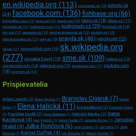
en.wikipedia.org
(113)
ephoto.sk
enviroportal.sk
(10)
facebook.com
(136)
fishbase.org
(66)
(24)
hiking.sk
(18)
idnes.cz
(17)
fishprofiles.com
(11)
gcca.net
(11)
google.com
(10)
kudyznudy.cz
(29)
muzeum.sk
(14)
infoglobe.sk
(11)
instagram.com
(11)
piestanskydennik.sk
(12)
nih.gov
(11)
panorama.sk
(10)
piestany.sk
(10)
pravda.sk
(46)
rybicky.net
(22)
planetslovakia.sk
(12)
pnky.sk
(10)
sk.wikipedia.org
seriouslyfish.com
(15)
sav.sk
(11)
(277)
sme.sk
(109)
slovakia.travel
(19)
treking.cz
(13)
youtube.com
vysoke-tatry.info
(14)
wikitravel.org
(15)
wordpress.com
(11)
(18)
zoznam.sk
(12)
Prispievatelia
Branislav Cigánik
(7)
Adam Lewicki
(2)
Adam Pernica
(1)
Dušan
Elena Halická
(11)
Eva Kaclíková
(2)
Beláň
(1)
František Debre
Ivana
František Kaclík
(2)
Heliodor Macko
(2)
(1)
Hana Bobáľová
(1)
Kaclíková
(4)
Jaroslav
Ivan Vyslúžil
(1)
Jakub Dadák
(1)
Jaroslav Burian
(1)
Julka Rončová
(6)
Hrabě
(4)
Juraj Ležovič
(1)
Ján Iskra
(1)
Júlia
Kornel Duffek
(4)
Rončová
(1)
Leo Šimurda
(1)
Marcel Vasiľák
(1)