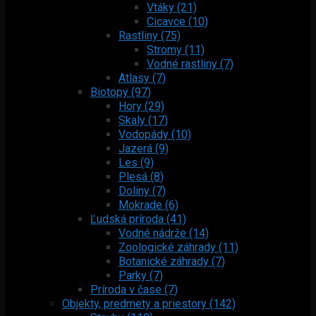
Vtáky (21)
Cicavce (10)
Rastliny (75)
Stromy (11)
Vodné rastliny (7)
Atlasy (7)
Biotopy (97)
Hory (29)
Skaly (17)
Vodopády (10)
Jazerá (9)
Les (9)
Plesá (8)
Doliny (7)
Mokrade (6)
Ľudská príroda (41)
Vodné nádrže (14)
Zoologické záhrady (11)
Botanické záhrady (7)
Parky (7)
Príroda v čase (7)
Objekty, predmety a priestory (142)