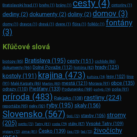
cesty
(4)
Bratislavský hrad
(1)
brehy
(1)
brány
(1)
cintoríny
(1)
domov
(3)
dediny
(2)
dokumenty
(2)
doliny
(2)
fontány
domy
(1)
dravce
(1)
drevá
(1)
dvere
(1)
flóra
(1)
folklór
(1)
(3)
Kľúčové slová
Bratislava
(195)
cesty
(151)
biotopy
(85)
cichlidy
(86)
hrady
(125)
Dolné Považie
(112)
dokumenty
(96)
história
(82)
krajina
(473)
kostoly
(191)
lesy
(102)
línie
kultúra
(74)
obce
(135)
mestá
(121)
(91)
Morava
(91)
Malé Karpaty
(86)
Martin
(80)
Piešťany
(133)
odrazy
(110)
Podunajsko
(98)
polia
(91)
pohyb
(74)
príroda
(483)
rastliny
(224)
Rakúsko
(108)
ryby
(195)
skaly
(156)
reportáže
(95)
rieky
(92)
Slovensko
(567)
stromy
stavby
(106)
Spiš
(72)
(205)
Vysoké Tatry
(109)
Tatry
(81)
voda
(79)
vtáky
(87)
svetlo
(72)
živočíchy
Česko
(139)
zima
(81)
výstavy
(72)
čas
(75)
ľad
(72)