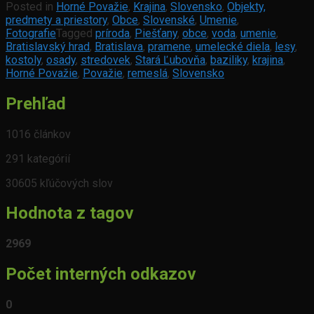
Posted in
Horné Považie
,
Krajina
,
Slovensko
,
Objekty,
predmety a priestory
,
Obce
,
Slovenské
,
Umenie
,
Fotografie
Tagged
príroda
,
Piešťany
,
obce
,
voda
,
umenie
,
Bratislavský hrad
,
Bratislava
,
pramene
,
umelecké diela
,
lesy
,
kostoly
,
osady
,
stredovek
,
Stará Ľubovňa
,
baziliky
,
krajina
,
Horné Považie
,
Považie
,
remeslá
,
Slovensko
Prehľad
1016 článkov
291 kategórií
30605 kľúčových slov
Hodnota z tagov
2969
Počet interných odkazov
0