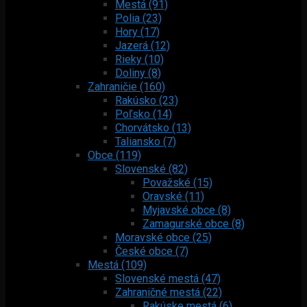
Mestá (91)
Polia (23)
Hory (17)
Jazerá (12)
Rieky (10)
Doliny (8)
Zahraničie (160)
Rakúsko (23)
Poľsko (14)
Chorvátsko (13)
Taliansko (7)
Obce (119)
Slovenské (82)
Považské (15)
Oravské (11)
Myjavské obce (8)
Zamagurské obce (8)
Moravské obce (25)
České obce (7)
Mestá (109)
Slovenské mestá (47)
Zahraničné mestá (22)
Rakúske mestá (6)