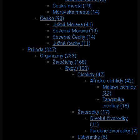
České mestá (19)
Moravské mestá (14)
Česko (93)
Južná Morava (41)
Severná Morava (19)
Severné Čechy (14)
Južné Čechy (11)
Príroda (347)
Organizmy (233)
Živočíchy (168)
Ryby (100)
Cichlidy (47)
Africké cichlidy (42)
Malawi cichlidy
(22)
Tanganika
cichlidy (18)
Živorodky (17)
Divoké živorodky
(11)
Farebné živorodky (7)
Labyrintky (6)