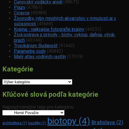
Čunovský vodácky areál
(48673)
Plazy
(47861)
Cicavce
(45989)
Živorodky, ryby mnohých akvaristov v minulosti aj v
súčasnosti
(45669)
Krajina - najkrajšie fotografie krajiny
(44232)
Živá potrava z prírody - blchy: cyklop, dafnia, vírnik,
prach
(43349)
Tropikárium Budapešť
(41442)
Parametre vody
(40842)
Malý atlas vodných rastlín
(37519)
Kategórie
Kategórie
Kľúčové slová podľa kategórie
Najpoužívanejšie tagy pre kategóriu:
biotopy
(4)
Bratislava
(2)
architektúra
(1)
baziliky
(1)