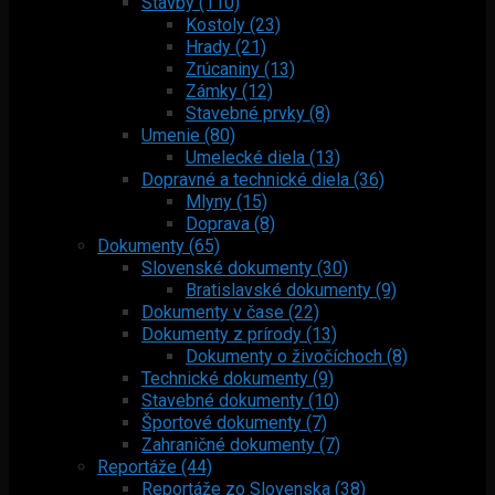
Stavby (110)
Kostoly (23)
Hrady (21)
Zrúcaniny (13)
Zámky (12)
Stavebné prvky (8)
Umenie (80)
Umelecké diela (13)
Dopravné a technické diela (36)
Mlyny (15)
Doprava (8)
Dokumenty (65)
Slovenské dokumenty (30)
Bratislavské dokumenty (9)
Dokumenty v čase (22)
Dokumenty z prírody (13)
Dokumenty o živočíchoch (8)
Technické dokumenty (9)
Stavebné dokumenty (10)
Športové dokumenty (7)
Zahraničné dokumenty (7)
Reportáže (44)
Reportáže zo Slovenska (38)