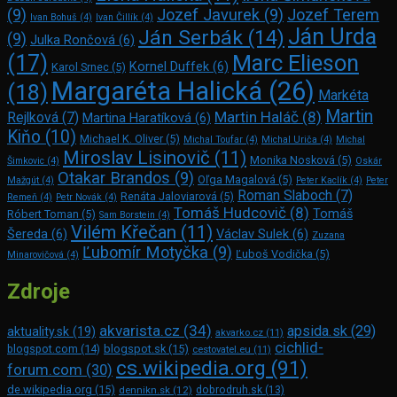
(9)
Jozef Javurek
(9)
Jozef Terem
Ivan Bohuš
(4)
Ivan Čillík
(4)
Ján Urda
Ján Serbák
(14)
(9)
Julka Rončová
(6)
Marc Elie­son
(17)
Kornel Duffek
(6)
Karol Srnec
(5)
Margaréta Halická
(26)
(18)
Markéta
Martin
Martin Haláč
(8)
Rejlková
(7)
Martina Haratíková
(6)
Kiňo
(10)
Michael K. Oliver
(5)
Michal Toufar
(4)
Michal Uriča
(4)
Michal
Miroslav Lisinovič
(11)
Monika Nosková
(5)
Šimkovic
(4)
Oskár
Otakar Brandos
(9)
Oľga Magalová
(5)
Mažgút
(4)
Peter Kaclík
(4)
Peter
Roman Slaboch
(7)
Renáta Jaloviarová
(5)
Remeň
(4)
Petr Novák
(4)
Tomáš Hudcovič
(8)
Tomáš
Róbert Toman
(5)
Sam Bors­tein
(4)
Vilém Křečan
(11)
Šereda
(6)
Václav Sulek
(6)
Zuzana
Ľubomír Motyčka
(9)
Ľuboš Vodička
(5)
Minarovičová
(4)
Zdroje
akvarista.cz
(34)
apsida.sk
(29)
aktuality.sk
(19)
akvarko.cz
(11)
cichlid-
blogspot.com
(14)
blogspot.sk
(15)
cestovatel.eu
(11)
cs.wikipedia.org
(91)
forum.com
(30)
de.wikipedia.org
(15)
dennikn.sk
(12)
dobrodruh.sk
(13)