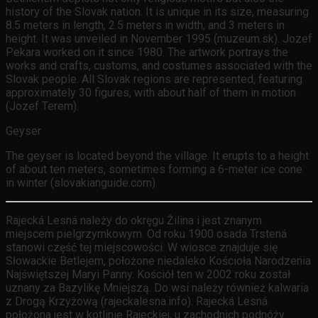
history of the Slovak nation. It is unique in its size, measuring
8.5 meters in length, 2.5 meters in width, and 3 meters in
height. It was unveiled in November 1995 (muzeum.sk). Jozef
Pekara worked on it since 1980. The artwork portrays the
works and crafts, customs, and costumes associated with the
Slovak people. All Slovak regions are represented, featuring
approximately 30 figures, with about half of them in motion
(Jozef Terem).
Geyser
The geyser is located beyond the village. It erupts to a height
of about ten meters, sometimes forming a 6-meter ice cone
in winter (slovakianguide.com).
Rajecká Lesná należy do okręgu Žilina i jest znanym
miejscem pielgrzymkowym. Od roku 1900 osada Trstená
stanowi część tej miejscowości. W wiosce znajduje się
Słowackie Betlejem, położone niedaleko Kościoła Narodzenia
Najświętszej Maryi Panny. Kościół ten w 2002 roku został
uznany za Bazylikę Mniejszą. Do wsi należy również kalwaria
z Drogą Krzyżową (rajeckalesna.info). Rajecká Lesná
położona jest w kotlinie Rajeckiej, u zachodnich podnóży