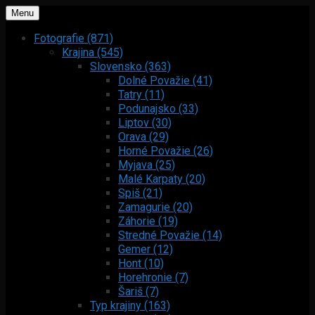
Menu
Fotografie (871)
Krajina (545)
Slovensko (363)
Dolné Považie (41)
Tatry (11)
Podunajsko (33)
Liptov (30)
Orava (29)
Horné Považie (26)
Myjava (25)
Malé Karpaty (20)
Spiš (21)
Zamagurie (20)
Záhorie (19)
Stredné Považie (14)
Gemer (12)
Hont (10)
Horehronie (7)
Šariš (7)
Typ krajiny (163)