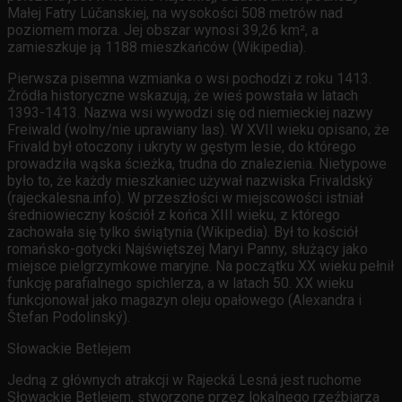
Małej Fatry Lúčanskiej, na wysokości 508 metrów nad
poziomem morza. Jej obszar wynosi 39,26 km², a
zamieszkuje ją 1188 mieszkańców (Wikipedia).
Pierwsza pisemna wzmianka o wsi pochodzi z roku 1413.
Źródła historyczne wskazują, że wieś powstała w latach
1393-1413. Nazwa wsi wywodzi się od niemieckiej nazwy
Freiwald (wolny/nie uprawiany las). W XVII wieku opisano, że
Frivald był otoczony i ukryty w gęstym lesie, do którego
prowadziła wąska ścieżka, trudna do znalezienia. Nietypowe
było to, że każdy mieszkaniec używał nazwiska Frivaldský
(rajeckalesna.info). W przeszłości w miejscowości istniał
średniowieczny kościół z końca XIII wieku, z którego
zachowała się tylko świątynia (Wikipedia). Był to kościół
romańsko-gotycki Najświętszej Maryi Panny, służący jako
miejsce pielgrzymkowe maryjne. Na początku XX wieku pełnił
funkcję parafialnego spichlerza, a w latach 50. XX wieku
funkcjonował jako magazyn oleju opałowego (Alexandra i
Štefan Podolinský).
Słowackie Betlejem
Jedną z głównych atrakcji w Rajecká Lesná jest ruchome
Słowackie Betlejem, stworzone przez lokalnego rzeźbiarza