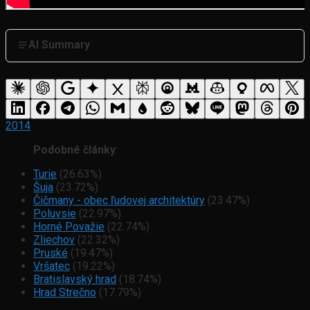
AI Summary
2014
Podobné články
:
Turie
(26.63%)
Šuja
(23.72%)
Čičmany - obec ľudovej architektúry
(23.47%)
Poluvsie
(22.97%)
Horné Považie
(22.74%)
Zliechov
(22.32%)
Pruské
(19.47%)
Vršatec
(19.22%)
Bratislavský hrad
(18.74%)
Hrad Strečno
(17.79%)