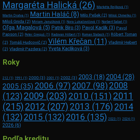
Margaréta Halická
(26)
Markéta Rejlková
(1)
Martin Haláč
(8)
Milo Pešek
(2)
Martin Dratva
(1)
Miloš Chmelko
(1)
Miloš Gnida
(2)
Miriam Janušková
(1)
Nora Lukačovičová
(1)
Norbert Sabat
(1)
Oľga Magalová
(5)
Patrik Bíro
(3)
Pavol Kaclík
(3)
Pavol
Papson
(2)
Róbert Toman
Peter Greguš
(1)
Radovan Hilbert
(1)
Roman Slaboch
(1)
Vilém Křečan
(11)
(2)
Tomáš Hudcovič
(2)
Vladimír Hebert
Yveta Kaclíková
(3)
(2)
Vladimír Pazdera
(2)
Roky
2004
(28)
2003
(18)
2000
(3)
2002
(3)
212
(1)
1991
(1)
2001
(1)
2008
2006
(97)
2007
(98)
2005
(35)
2009
(203)
2011
2010
(151)
(123)
(215)
2012
(207)
2013
(176)
2014
2016
(135)
(132)
2015
(132)
2023
(1)
2024
(1)
2026
(6)
Podľa kreditu