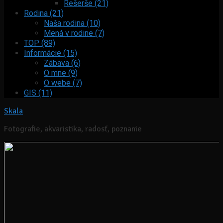
Rešerše (21)
Rodina (21)
Naša rodina (10)
Mená v rodine (7)
TOP (89)
Informácie (15)
Zábava (6)
O mne (9)
O webe (7)
GIS (11)
Skala
Fotografie, akvaristika, radosť, poznanie