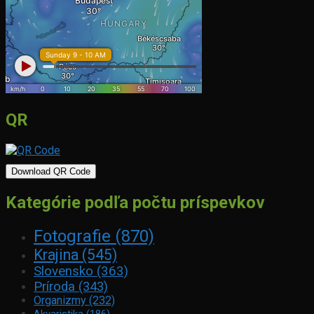
QR
Download QR Code
Kategórie podľa počtu príspevkov
Fotografie
(870)
Krajina
(545)
Slovensko
(363)
Príroda
(343)
Organizmy
(232)