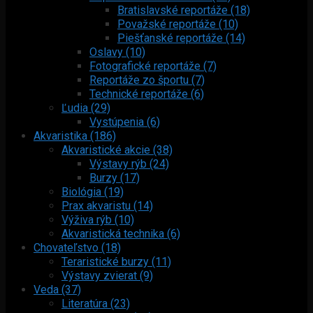
Bratislavské reportáže (18)
Považské reportáže (10)
Piešťanské reportáže (14)
Oslavy (10)
Fotografické reportáže (7)
Reportáže zo športu (7)
Technické reportáže (6)
Ľudia (29)
Vystúpenia (6)
Akvaristika (186)
Akvaristické akcie (38)
Výstavy rýb (24)
Burzy (17)
Biológia (19)
Prax akvaristu (14)
Výživa rýb (10)
Akvaristická technika (6)
Chovateľstvo (18)
Teraristické burzy (11)
Výstavy zvierat (9)
Veda (37)
Literatúra (23)