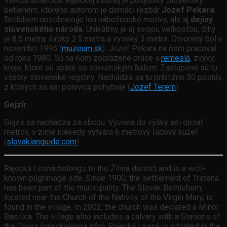
Veľkou atrakciou Rajeckej Lesnej je pohyblivý Slovenský
betlehem, ktorého autorom je domáci rezbár
Jozef Pekara
.
Betlehem nezobrazuje len náboženské motívy, ale aj
dejiny
slovenského národa
. Unikátrny je aj svojou veľkosťou, dlhý
je 8.5 metra, široký 2.5 metra a vysoký 3 metre. Otvorený bol v
novembri 1995 (
muzeum.sk
). Jozef Pekara na ňom pracoval
od roku 1980. Sú na ňom zobrazené práce a
remeslá
, zvyky,
kroje, ktoré sú späté so slovenským ľudom. Zastúpené sú tu
všetky slovenské regióny. Nachádza sa tu približne 30 postáv,
z ktorých sa asi polovica pohybuje (
Jozef Terem
).
Gejzír
Gejzír sa nachádza za obcou. Vyviera do výšky asi desať
metrov, v zime niekedy vytvára 6 metrový ľadový kužeľ
(
slovakianguide.com
).
Rajecká Lesná belongs to the Žilina district and is a well-
known pilgrimage site. Since 1900, the settlement of Trstená
has been part of the municipality. The Slovak Bethlehem,
located near the Church of the Nativity of the Virgin Mary, is
found in the village. In 2002, the church was declared a Minor
Basilica. The village also includes a calvary with a Stations of
the Cross (rajeckalesna.info). Rajecká Lesná is situated in the