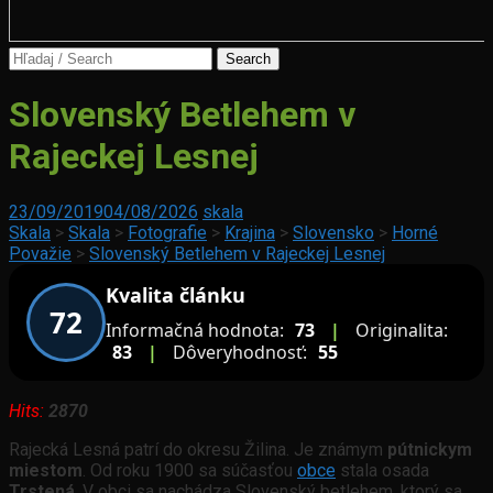
Search
for:
Podtatranská
Slovenský Betlehem v
kotlina
Rajeckej Lesnej
Rajecké
23/09/2019
04/08/2026
skala
Teplice
Skala
>
Skala
>
Fotografie
>
Krajina
>
Slovensko
>
Horné
Považie
>
Slovenský Betlehem v Rajeckej Lesnej
Kvalita článku
72
Informačná hodnota:
73
|
Originalita:
83
|
Dôveryhodnosť:
55
Hits:
2870
Rajecká Lesná patrí do okresu Žilina. Je známym
pútnickym
miestom
. Od roku 1900 sa súčasťou
obce
stala osada
Trstená
. V obci sa nachádza Slovenský betlehem, ktorý sa