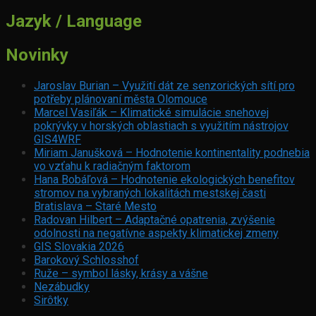
Jazyk / Language
Novinky
Jaroslav Burian – Využití dát ze senzorických sítí pro
potřeby plánovaní města Olomouce
Marcel Vasiľák – Klimatické simulácie snehovej
pokrývky v horských oblastiach s využitím nástrojov
GIS4WRF
Miriam Janušková – Hodnotenie kontinentality podnebia
vo vzťahu k radiačným faktorom
Hana Bobáľová – Hodnotenie ekologických benefitov
stromov na vybraných lokalitách mestskej časti
Bratislava – Staré Mesto
Radovan Hilbert – Adaptačné opatrenia, zvýšenie
odolnosti na negatívne aspekty klimatickej zmeny
GIS Slovakia 2026
Barokový Schlosshof
Ruže – symbol lásky, krásy a vášne
Nezábudky
Sirôtky