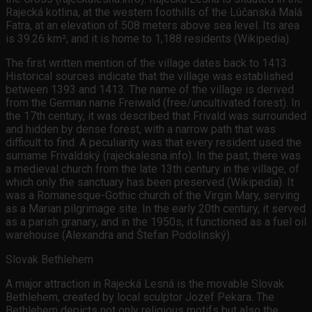
Rajecká kotlina, at the western foothills of the Lúčanská Malá
Fatra, at an elevation of 508 meters above sea level. Its area
is 39.26 km², and it is home to 1,188 residents (Wikipedia).
The first written mention of the village dates back to 1413.
Historical sources indicate that the village was established
between 1393 and 1413. The name of the village is derived
from the German name Freiwald (free/uncultivated forest). In
the 17th century, it was described that Frivald was surrounded
and hidden by dense forest, with a narrow path that was
difficult to find. A peculiarity was that every resident used the
surname Frivaldský (rajeckalesna.info). In the past, there was
a medieval church from the late 13th century in the village, of
which only the sanctuary has been preserved (Wikipedia). It
was a Romanesque-Gothic church of the Virgin Mary, serving
as a Marian pilgrimage site. In the early 20th century, it served
as a parish granary, and in the 1950s, it functioned as a fuel oil
warehouse (Alexandra and Štefan Podolinský).
Slovak Bethlehem
A major attraction in Rajecká Lesná is the movable Slovak
Bethlehem, created by local sculptor Jozef Pekara. The
Bethlehem depicts not only religious motifs but also the