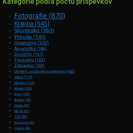
Kategórie podľa počtu príspevkov
Fotografie
(870)
Krajina
(545)
Slovensko
(363)
Príroda
(343)
Organizmy
(232)
Akvaristika
(186)
Živočíchy
(167)
Typ krajiny
(163)
Zahraničie
(160)
Objekty, predmety a priestory
(142)
Obce
(119)
Stavby
(110)
Mestá
(109)
Ryby
(100)
Biotopy
(96)
Česko
(93)
Mestá
(91)
TOP
(89)
Slovenské
(82)
Umenie
(80)