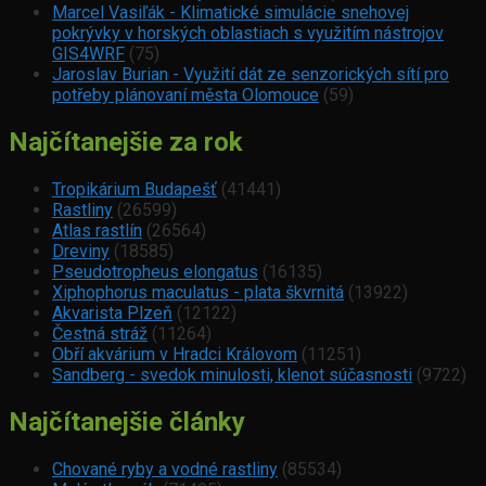
Marcel Vasiľák - Klimatické simulácie snehovej
pokrývky v horských oblastiach s využitím nástrojov
GIS4WRF
(75)
Jaroslav Burian - Využití dát ze senzorických sítí pro
potřeby plánovaní města Olomouce
(59)
Najčítanejšie za rok
Tropikárium Budapešť
(41441)
Rastliny
(26599)
Atlas rastlín
(26564)
Dreviny
(18585)
Pseudotropheus elongatus
(16135)
Xiphophorus maculatus - plata škvrnitá
(13922)
Akvarista Plzeň
(12122)
Čestná stráž
(11264)
Obří akvárium v Hradci Královom
(11251)
Sandberg - svedok minulosti, klenot súčasnosti
(9722)
Najčítanejšie články
Chované ryby a vodné rastliny
(85534)