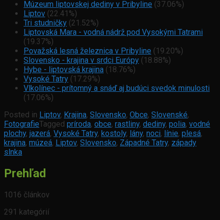
Múzeum liptovskej dediny v Pribyline
(37.06%)
Liptov
(22.41%)
Tri studničky
(21.52%)
Liptovská Mara - vodná nádrž pod Vysokými Tatrami
(19.37%)
Považská lesná železnica v Pribyline
(19.20%)
Slovensko - krajina v srdci Európy
(18.88%)
Hybe - liptovská krajina
(18.76%)
Vysoké Tatry
(17.29%)
Vlkolínec - prítomný a snáď aj budúci svedok minulosti
(17.06%)
Posted in
Liptov
,
Krajina
,
Slovensko
,
Obce
,
Slovenské
,
Fotografie
Tagged
príroda
,
obce
,
rastliny
,
dediny
,
polia
,
vodné
plochy
,
jazerá
,
Vysoké Tatry
,
kostoly
,
lány
,
noci
,
línie
,
plesá
,
krajina
,
múzeá
,
Liptov
,
Slovensko
,
Západné Tatry
,
západy
slnka
Prehľad
1016 článkov
291 kategórií