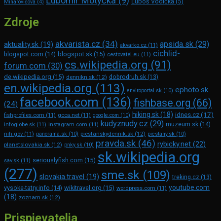
Ľubomír Motyčka
(9)
Ľuboš Vodička
(5)
Minarovičová
(4)
Zdroje
akvarista.cz
(34)
apsida.sk
(29)
aktuality.sk
(19)
akvarko.cz
(11)
cichlid-
blogspot.com
(14)
blogspot.sk
(15)
cestovatel.eu
(11)
cs.wikipedia.org
(91)
forum.com
(30)
de.wikipedia.org
(15)
dennikn.sk
(12)
dobrodruh.sk
(13)
en.wikipedia.org
(113)
ephoto.sk
enviroportal.sk
(10)
facebook.com
(136)
fishbase.org
(66)
(24)
hiking.sk
(18)
idnes.cz
(17)
fishprofiles.com
(11)
gcca.net
(11)
google.com
(10)
kudyznudy.cz
(29)
muzeum.sk
(14)
infoglobe.sk
(11)
instagram.com
(11)
piestanskydennik.sk
(12)
nih.gov
(11)
panorama.sk
(10)
piestany.sk
(10)
pravda.sk
(46)
rybicky.net
(22)
planetslovakia.sk
(12)
pnky.sk
(10)
sk.wikipedia.org
seriouslyfish.com
(15)
sav.sk
(11)
(277)
sme.sk
(109)
slovakia.travel
(19)
treking.cz
(13)
youtube.com
vysoke-tatry.info
(14)
wikitravel.org
(15)
wordpress.com
(11)
(18)
zoznam.sk
(12)
Prispievatelia