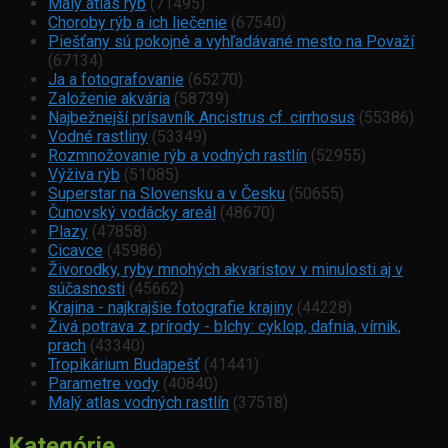
Malý atlas rýb
(71495)
Choroby rýb a ich liečenie
(67540)
Piešťany sú pokojné a vyhľadávané mesto na Považí
(67134)
Ja a fotografovanie
(65270)
Založenie akvária
(58739)
Najbežnejší prísavník Ancistrus cf. cirrhosus
(55386)
Vodné rastliny
(53349)
Rozmnožovanie rýb a vodných rastlín
(52955)
Výživa rýb
(51085)
Superstar na Slovensku a v Česku
(50655)
Čunovský vodácky areál
(48670)
Plazy
(47858)
Cicavce
(45986)
Živorodky, ryby mnohých akvaristov v minulosti aj v
súčasnosti
(45662)
Krajina - najkrajšie fotografie krajiny
(44228)
Živá potrava z prírody - blchy: cyklop, dafnia, vírnik,
prach
(43340)
Tropikárium Budapešť
(41441)
Parametre vody
(40840)
Malý atlas vodných rastlín
(37518)
Kategórie