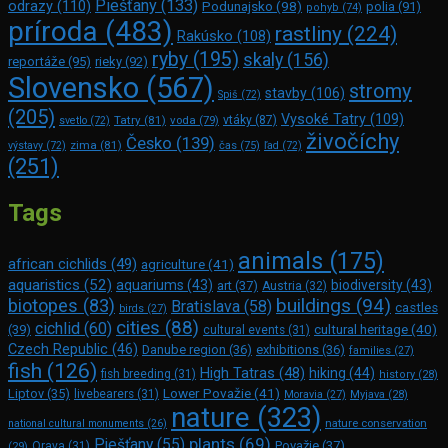
Piešťany
(133)
odrazy
(110)
Podunajsko
(98)
polia
(91)
pohyb
(74)
príroda
(483)
rastliny
(224)
Rakúsko
(108)
ryby
(195)
skaly
(156)
reportáže
(95)
rieky
(92)
Slovensko
(567)
stromy
stavby
(106)
Spiš
(72)
(205)
Vysoké Tatry
(109)
Tatry
(81)
voda
(79)
vtáky
(87)
svetlo
(72)
živočíchy
Česko
(139)
zima
(81)
výstavy
(72)
čas
(75)
ľad
(72)
(251)
Tags
animals
(175)
african cichlids
(49)
agriculture
(41)
aquaristics
(52)
aquariums
(43)
biodiversity
(43)
art
(37)
Austria
(32)
buildings
(94)
biotopes
(83)
Bratislava
(58)
castles
birds
(27)
cities
(88)
cichlid
(60)
(39)
cultural heritage
(40)
cultural events
(31)
Czech Republic
(46)
Danube region
(36)
exhibitions
(36)
families
(27)
fish
(126)
High Tatras
(48)
hiking
(44)
fish breeding
(31)
history
(28)
Lower Považie
(41)
Liptov
(35)
livebearers
(31)
Moravia
(27)
Myjava
(28)
nature
(323)
nature conservation
national cultural monuments
(26)
plants
(69)
Piešťany
(55)
Považie
(37)
(29)
Orava
(31)