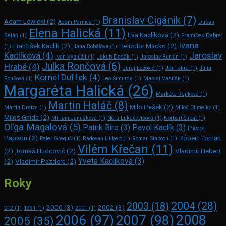
Branislav Cigánik
(7)
Adam Lewicki
(2)
Adam Pernica
(1)
Dušan
Elena Halická
(11)
Eva Kaclíková
(2)
Beláň
(1)
František Debre
Ivana
František Kaclík
(2)
Heliodor Macko
(2)
(1)
Hana Bobáľová
(1)
Kaclíková
(4)
Jaroslav
Ivan Vyslúžil
(1)
Jakub Dadák
(1)
Jaroslav Burian
(1)
Julka Rončová
(6)
Hrabě
(4)
Juraj Ležovič
(1)
Ján Iskra
(1)
Júlia
Kornel Duffek
(4)
Rončová
(1)
Leo Šimurda
(1)
Marcel Vasiľák
(1)
Margaréta Halická
(26)
Markéta Rejlková
(1)
Martin Haláč
(8)
Milo Pešek
(2)
Martin Dratva
(1)
Miloš Chmelko
(1)
Miloš Gnida
(2)
Miriam Janušková
(1)
Nora Lukačovičová
(1)
Norbert Sabat
(1)
Oľga Magalová
(5)
Patrik Bíro
(3)
Pavol Kaclík
(3)
Pavol
Papson
(2)
Róbert Toman
Peter Greguš
(1)
Radovan Hilbert
(1)
Roman Slaboch
(1)
Vilém Křečan
(11)
(2)
Tomáš Hudcovič
(2)
Vladimír Hebert
Yveta Kaclíková
(3)
(2)
Vladimír Pazdera
(2)
Roky
2004
(28)
2003
(18)
2000
(3)
2002
(3)
212
(1)
1991
(1)
2001
(1)
2008
2006
(97)
2007
(98)
2005
(35)