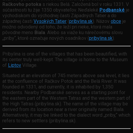
Račkovho potoka
s riekou Belá. Založená bol v roku 1331. V
súčastnosti tu žije 1350 obyvateľov. Neďaleké
Podbanské
je
východiskom do východnej časti Západných Tatier a do
západnej časti
Vysokých Tatier
(
pribylina.sk
). Názov
obce
je
možno odvodený od toho, že leží pri rieke, ktorá mala
pôvodne meno
Biala
. Alebo sa viaže ku nárečovému slovu
„priby“, ktoré označuje nových osadníkov (
pribylina.sk
).
Pribylina is one of the villages that has been beautified, with
its center truly well-kept. The village is home to the Museum
of
Liptov
Village.
Situated at an elevation of 745 meters above sea level, it lies
at the confluence of Račkov Potok and the Belá River. It was
founded in 1331, and currently, it is inhabited by 1,350
residents. Nearby Podbanské serves as a starting point for
the eastern part of the Western Tatras and the western part of
the High Tatras (pribylina.sk). The name of the village may be
derived from its location near a river originally named Biala.
Alternatively, it may be linked to the dialect word „priby,“ which
refers to new settlers (pribylina.sk).