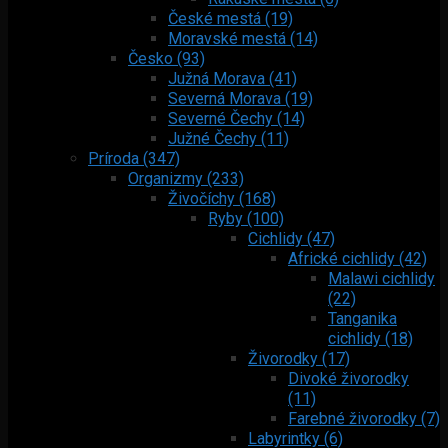
České mestá (19)
Moravské mestá (14)
Česko (93)
Južná Morava (41)
Severná Morava (19)
Severné Čechy (14)
Južné Čechy (11)
Príroda (347)
Organizmy (233)
Živočíchy (168)
Ryby (100)
Cichlidy (47)
Africké cichlidy (42)
Malawi cichlidy
(22)
Tanganika
cichlidy (18)
Živorodky (17)
Divoké živorodky
(11)
Farebné živorodky (7)
Labyrintky (6)