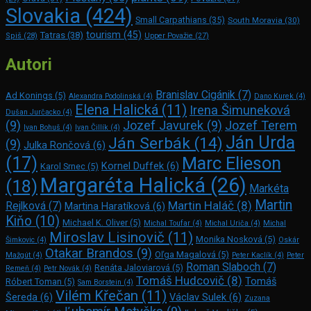
Slovakia
(424)
Small Carpathians
(35)
South Moravia
(30)
tourism
(45)
Tatras
(38)
Spiš
(28)
Upper Považie
(27)
Autori
Branislav Cigánik
(7)
Ad Konings
(5)
Alexandra Podolinská
(4)
Dano Kurek
(4)
Elena Halická
(11)
Irena Šimuneková
Dušan Jurčacko
(4)
(9)
Jozef Javurek
(9)
Jozef Terem
Ivan Bohuš
(4)
Ivan Čillík
(4)
Ján Urda
Ján Serbák
(14)
(9)
Julka Rončová
(6)
Marc Elie­son
(17)
Kornel Duffek
(6)
Karol Srnec
(5)
Margaréta Halická
(26)
(18)
Markéta
Martin
Martin Haláč
(8)
Rejlková
(7)
Martina Haratíková
(6)
Kiňo
(10)
Michael K. Oliver
(5)
Michal Toufar
(4)
Michal Uriča
(4)
Michal
Miroslav Lisinovič
(11)
Monika Nosková
(5)
Šimkovic
(4)
Oskár
Otakar Brandos
(9)
Oľga Magalová
(5)
Mažgút
(4)
Peter Kaclík
(4)
Peter
Roman Slaboch
(7)
Renáta Jaloviarová
(5)
Remeň
(4)
Petr Novák
(4)
Tomáš Hudcovič
(8)
Tomáš
Róbert Toman
(5)
Sam Bors­tein
(4)
Vilém Křečan
(11)
Šereda
(6)
Václav Sulek
(6)
Zuzana