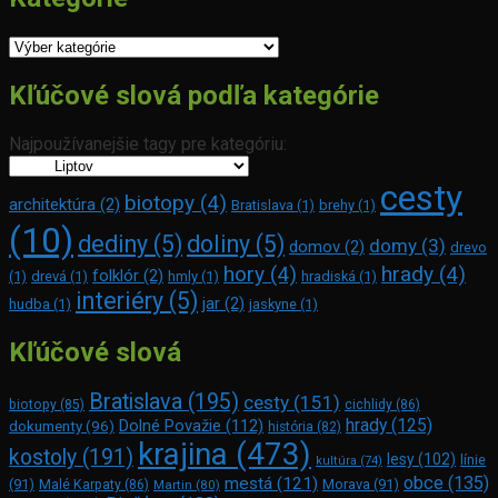
Kategórie
Kľúčové slová podľa kategórie
Najpoužívanejšie tagy pre kategóriu:
cesty
biotopy
(4)
architektúra
(2)
Bratislava
(1)
brehy
(1)
(10)
dediny
(5)
doliny
(5)
domy
(3)
domov
(2)
drevo
hory
(4)
hrady
(4)
folklór
(2)
(1)
drevá
(1)
hmly
(1)
hradiská
(1)
interiéry
(5)
jar
(2)
hudba
(1)
jaskyne
(1)
Kľúčové slová
Bratislava
(195)
cesty
(151)
biotopy
(85)
cichlidy
(86)
hrady
(125)
Dolné Považie
(112)
dokumenty
(96)
história
(82)
krajina
(473)
kostoly
(191)
lesy
(102)
línie
kultúra
(74)
obce
(135)
mestá
(121)
(91)
Morava
(91)
Malé Karpaty
(86)
Martin
(80)