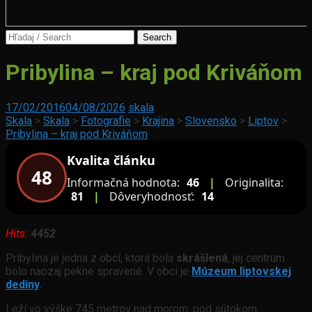
Search
for:
Jurko,
Pribylina – kraj pod Kriváňom
lokalita
slovanskej
histórie
Mengusovská
17/02/2016
04/08/2026
skala
dolina
Skala
>
Skala
>
Fotografie
>
Krajina
>
Slovensko
>
Liptov
>
Pribylina – kraj pod Kriváňom
Kvalita článku
48
Informačná hodnota:
46
|
Originalita:
81
|
Dôveryhodnosť:
14
Hits:
4452
Pribylina je jedna z obcí, ktorá bola
skrášlená
, jej centrum
bolo naozaj pekne spravené. V obci je
Múzeum liptovskej
dediny
.
Leží vo výške 745 metrov nad morom, pod sútokom