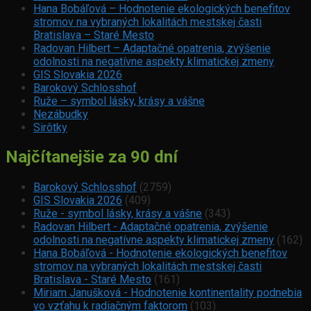
Hana Bobáľová – Hodnotenie ekologických benefitov
stromov na vybraných lokalitách mestskej časti
Bratislava – Staré Mesto
Radovan Hilbert – Adaptačné opatrenia, zvýšenie
odolnosti na negatívne aspekty klimatickej zmeny
GIS Slovakia 2026
Barokový Schlosshof
Ruže – symbol lásky, krásy a vášne
Nezábudky
Sirôtky
Najčítanejšie za 90 dní
Barokový Schlosshof
(2759)
GIS Slovakia 2026
(409)
Ruže - symbol lásky, krásy a vášne
(343)
Radovan Hilbert - Adaptačné opatrenia, zvýšenie
odolnosti na negatívne aspekty klimatickej zmeny
(162)
Hana Bobáľová - Hodnotenie ekologických benefitov
stromov na vybraných lokalitách mestskej časti
Bratislava - Staré Mesto
(161)
Miriam Janušková - Hodnotenie kontinentality podnebia
vo vzťahu k radiačným faktorom
(103)