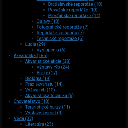
Bratislavské reportáže (18)
Považské reportáže (10)
Piešťanské reportáže (14)
Oslavy (10)
Fotografické reportáže (7)
Reportáže zo športu (7)
Technické reportáže (6)
Ľudia (29)
Vystúpenia (6)
Akvaristika (186)
Akvaristické akcie (38)
Výstavy rýb (24)
Burzy (17)
Biológia (19)
Prax akvaristu (14)
Výživa rýb (10)
Akvaristická technika (6)
Chovateľstvo (18)
Teraristické burzy (11)
Výstavy zvierat (9)
Veda (37)
Literatúra (23)