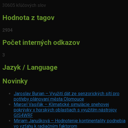
30605 kľúčových slov
Hodnota z tagov
2934
Počet interných odkazov
3
Jazyk / Language
Novinky
Jaroslav Burian – Využití dát ze senzorických sítí pro
potřeby plánovaní města Olomouce
Marcel Vasiľák – Klimatické simulácie snehovej
pokrývky v horských oblastiach s využitím nástrojov
GIS4WRF
Miriam Janušková – Hodnotenie kontinentality podnebia
vo vzťahu k radiačným faktorom