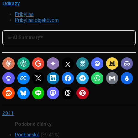
Odkazy
Pribylina
Pribylina objektívom
AI Summary
2011
Podobné články
:
Podbanské
(39.41%)