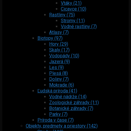
Vtáky (21)
Cicavce (10)
Rastliny (75)
Stromy (11)
Vodné rastliny (7)
Atlasy (7)
Biotopy (97)
Hory (29)
Skaly (17)
Vodopády (10)
Jazerá (9)
Les (9)
Plesá (8)
Doliny (7)
Mokrade (6)
Ľudská príroda (41)
Vodné nádrže (14)
Zoologické záhrady (11)
Botanické záhrady (7)
Parky (7)
Príroda v čase (7)
Objekty, predmety a priestory (142)