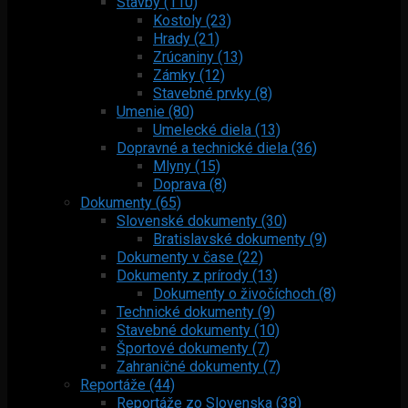
Stavby (110)
Kostoly (23)
Hrady (21)
Zrúcaniny (13)
Zámky (12)
Stavebné prvky (8)
Umenie (80)
Umelecké diela (13)
Dopravné a technické diela (36)
Mlyny (15)
Doprava (8)
Dokumenty (65)
Slovenské dokumenty (30)
Bratislavské dokumenty (9)
Dokumenty v čase (22)
Dokumenty z prírody (13)
Dokumenty o živočíchoch (8)
Technické dokumenty (9)
Stavebné dokumenty (10)
Športové dokumenty (7)
Zahraničné dokumenty (7)
Reportáže (44)
Reportáže zo Slovenska (38)