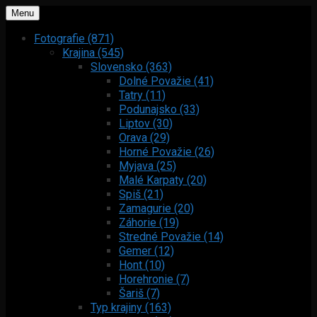
Menu
Fotografie (871)
Krajina (545)
Slovensko (363)
Dolné Považie (41)
Tatry (11)
Podunajsko (33)
Liptov (30)
Orava (29)
Horné Považie (26)
Myjava (25)
Malé Karpaty (20)
Spiš (21)
Zamagurie (20)
Záhorie (19)
Stredné Považie (14)
Gemer (12)
Hont (10)
Horehronie (7)
Šariš (7)
Typ krajiny (163)