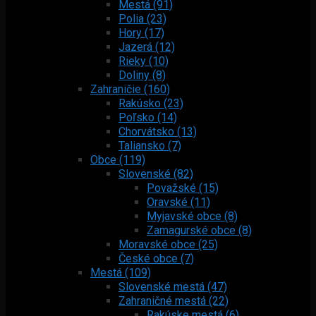
Mestá (91)
Polia (23)
Hory (17)
Jazerá (12)
Rieky (10)
Doliny (8)
Zahraničie (160)
Rakúsko (23)
Poľsko (14)
Chorvátsko (13)
Taliansko (7)
Obce (119)
Slovenské (82)
Považské (15)
Oravské (11)
Myjavské obce (8)
Zamagurské obce (8)
Moravské obce (25)
České obce (7)
Mestá (109)
Slovenské mestá (47)
Zahraničné mestá (22)
Rakúske mestá (6)