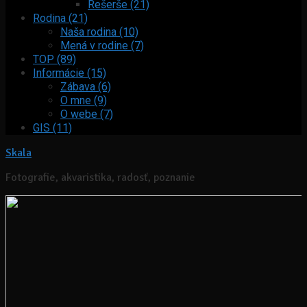
Rešerše (21)
Rodina (21)
Naša rodina (10)
Mená v rodine (7)
TOP (89)
Informácie (15)
Zábava (6)
O mne (9)
O webe (7)
GIS (11)
Skala
Fotografie, akvaristika, radosť, poznanie