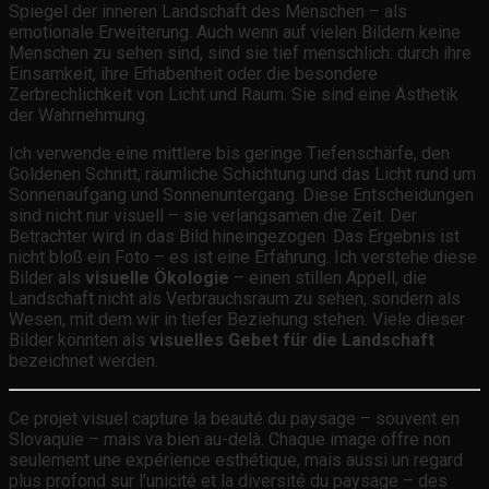
Spiegel der inneren Landschaft des Menschen – als
emotionale Erweiterung. Auch wenn auf vielen Bildern keine
Menschen zu sehen sind, sind sie tief menschlich: durch ihre
Einsamkeit, ihre Erhabenheit oder die besondere
Zerbrechlichkeit von Licht und Raum. Sie sind eine Ästhetik
der Wahrnehmung.
Ich verwende eine mittlere bis geringe Tiefenschärfe, den
Goldenen Schnitt, räumliche Schichtung und das Licht rund um
Sonnenaufgang und Sonnenuntergang. Diese Entscheidungen
sind nicht nur visuell – sie verlangsamen die Zeit. Der
Betrachter wird in das Bild hineingezogen. Das Ergebnis ist
nicht bloß ein Foto – es ist eine Erfahrung. Ich verstehe diese
Bilder als
visuelle Ökologie
– einen stillen Appell, die
Landschaft nicht als Verbrauchsraum zu sehen, sondern als
Wesen, mit dem wir in tiefer Beziehung stehen. Viele dieser
Bilder könnten als
visuelles Gebet für die Landschaft
bezeichnet werden.
Ce projet visuel capture la beauté du paysage – souvent en
Slovaquie – mais va bien au-delà. Chaque image offre non
seulement une expérience esthétique, mais aussi un regard
plus profond sur l’unicité et la diversité du paysage – des