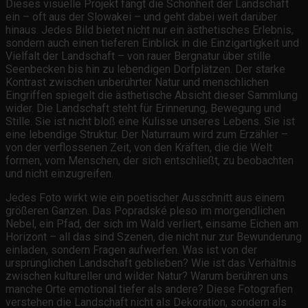
Dieses visuelle Projekt fängt die Schönheit der Landschaft
ein – oft aus der Slowakei – und geht dabei weit darüber
hinaus. Jedes Bild bietet nicht nur ein ästhetisches Erlebnis,
sondern auch einen tieferen Einblick in die Einzigartigkeit und
Vielfalt der Landschaft – von rauer Bergnatur über stille
Seenbecken bis hin zu lebendigen Dorfplätzen. Der starke
Kontrast zwischen unberührter Natur und menschlichen
Eingriffen spiegelt die ästhetische Absicht dieser Sammlung
wider. Die Landschaft steht für Erinnerung, Bewegung und
Stille. Sie ist nicht bloß eine Kulisse unseres Lebens. Sie ist
eine lebendige Struktur. Der Naturraum wird zum Erzähler –
von der verflossenen Zeit, von den Kräften, die die Welt
formen, vom Menschen, der sich entschließt, zu beobachten
und nicht einzugreifen.
Jedes Foto wirkt wie ein poetischer Ausschnitt aus einem
größeren Ganzen. Das Popradské pleso im morgendlichen
Nebel, ein Pfad, der sich im Wald verliert, einsame Eichen am
Horizont – all das sind Szenen, die nicht nur zur Bewunderung
einladen, sondern Fragen aufwerfen. Was ist von der
ursprünglichen Landschaft geblieben? Wie ist das Verhältnis
zwischen kultureller und wilder Natur? Warum berühren uns
manche Orte emotional tiefer als andere? Diese Fotografien
verstehen die Landschaft nicht als Dekoration, sondern als