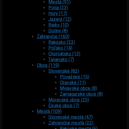
Mestá (91)
Polia (23)
Hory (17)
Jazerá (12)
Rieky (10)
Doliny (8)
Zahraničie (160)
Rakúsko (23)
Poľsko (14)
Chorvátsko (13)
Taliansko (7)
Obce (119)
Slovenské (82)
Považské (15)
Oravské (11)
Myjavské obce (8)
Zamagurské obce (8)
Moravské obce (25)
České obce (7)
Mestá (109)
Slovenské mestá (47)
Zahraničné mestá (22)
Rakúske mestá (6)