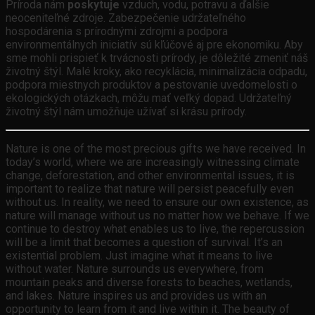
Príroda nám
poskytuje
vzduch, vodu, potravu a ďalšie
neoceniteľné zdroje. Zabezpečenie udržateľného
hospodárenia s prírodnými zdrojmi a podpora
environmentálnych iniciatív sú kľúčové aj pre ekonomiku. Aby
sme mohli prispieť k trvácnosti prírody, je dôležité zmeniť náš
životný štýl. Malé kroky, ako recyklácia, minimalizácia odpadu,
podpora miestnych produktov a pestovanie uvedomelosti o
ekologických otázkach, môžu mať veľký dopad. Udržateľný
životný štýl nám umožňuje užívať si krásu prírody.
Nature is one of the most precious gifts we have received. In
today’s world, where we are increasingly witnessing climate
change, deforestation, and other environmental issues, it is
important to realize that nature will persist peacefully even
without us. In reality, we need to ensure our own existence, as
nature will manage without us no matter how we behave. If we
continue to destroy what enables us to live, the repercussion
will be a limit that becomes a question of survival. It’s an
existential problem. Just imagine what it means to live
without water. Nature surrounds us everywhere, from
mountain peaks and diverse forests to beaches, wetlands,
and lakes. Nature inspires us and provides us with an
opportunity to learn from it and live within it. The beauty of