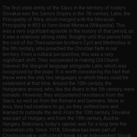
The first state entity of the Slavs in the territory of today’s
Slovakia was the Samo’s Empire in the 7th century. Later, the
Principality of Nitra, which merged with the Moravian
Principality in 833 to form Great Moravia (Wikipedia). This
was a very significant episode in the history of that period, as
it was a relatively strong state. Roughly until this period falls
the visit of the Thessalonian brothers Cyril and Methodius in
the 9th century, who preached the Christian faith in our
territory. From a cultural perspective, this was a very
significant shift. They succeeded in making Old Church
Slavonic the liturgical language alongside Latin, which was
recognized by the pope. It is worth considering the fact that
these were the only two languages in which Mass could be
celebrated at that time. Around the 10th century, the
Hungarians arrived, who, like the Avars in the 5th century, were
nomadic. However, they encountered resistance from the
Slavs, as well as from the Romans and Germans. More or
less, they had nowhere to go, so they settled here and
learned to cultivate the land. From the 10th century, Slovakia
was part of Hungary, and from the 19th century, Austria-
Hungary. Bratislava, today’s capital, was for a long time the
coronation city. Since 1918, Slovakia has been part of
Czechoslovakia, with a brief break as an independent Slovak