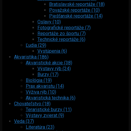
Bratislavské reportáže (18)
Považské reportáže (10)
Piešťanské reportáže (14)
Oslavy (10)
Fotografické reportáže (7)
Reportáže zo športu (7)
Technické reportáže (6)
Ľudia (29)
Vystúpenia (6)
Akvaristika (186)
Akvaristické akcie (38)
Výstavy rýb (24)
Burzy (17)
Biológia (19)
Prax akvaristu (14)
Výživa rýb (10)
Akvaristická technika (6)
Chovateľstvo (18)
Teraristické burzy (11)
Výstavy zvierat (9)
Veda (37)
Literatúra (23)