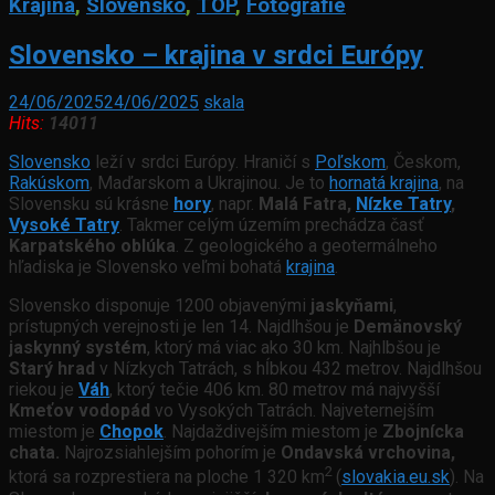
Krajina
,
Slovensko
,
TOP
,
Fotografie
Slovensko – krajina v srdci Európy
24/06/2025
24/06/2025
skala
Hits:
14011
Slovensko
leží v srdci Európy. Hraničí s
Poľskom
, Českom,
Rakúskom
, Maďarskom a Ukrajinou. Je to
hornatá krajina
, na
Slovensku sú krásne
hory
, napr.
Malá Fatra,
Nízke Tatry
,
Vysoké Tatry
. Takmer celým územím prechádza časť
Karpatského oblúka
. Z geologického a geotermálneho
hľadiska je Slovensko veľmi bohatá
krajina
.
Slovensko disponuje 1200 objavenými
jaskyňami
,
prístupných verejnosti je len 14. Najdlhšou je
Demänovský
jaskynný systém
, ktorý má viac ako 30 km. Najhlbšou je
Starý hrad
v Nízkych Tatrách, s hĺbkou 432 metrov. Najdlhšou
riekou je
Váh
, ktorý tečie 406 km. 80 metrov má najvyšší
Kmeťov vodopád
vo Vysokých Tatrách. Najveternejším
miestom je
Chopok
. Najdaždivejším miestom je
Zbojnícka
chata.
Najrozsiahlejším pohorím je
Ondavská vrchovina,
2
ktorá sa rozprestiera na ploche 1 320 km
(
slovakia.eu.sk
). Na