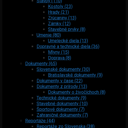
Stavby (110)
Kostoly (23)
Hrady (21)
Zrúcaniny (13)
Zámky (12)
Stavebné prvky (8)
Umenie (80)
Umelecké diela (13)
Dopravné a technické diela (36)
Mlyny (15)
Doprava (8)
Dokumenty (65)
Slovenské dokumenty (30)
Bratislavské dokumenty (9)
Dokumenty v čase (22)
Dokumenty z prírody (13)
Dokumenty o živočíchoch (8)
Technické dokumenty (9)
Stavebné dokumenty (10)
Športové dokumenty (7)
Zahraničné dokumenty (7)
Reportáže (44)
Reportáže zo Slovenska (38)