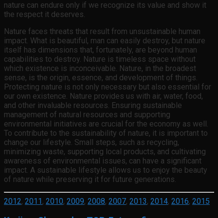
nature can endure only if we recognize its value and show it
the respect it deserves.
Nature faces threats that result from unsustainable human
impact. What is beautiful, man can easily destroy, but nature
itself has dimensions that, fortunately, are beyond human
capabilities to destroy. Nature is timeless space without
which existence is inconceivable. Nature, in the broadest
sense, is the origin, essence, and development of things.
Protecting nature is not only necessary but also essential for
our own existence. Nature provides us with air, water, food,
and other invaluable resources. Ensuring sustainable
management of natural resources and supporting
environmental initiatives are crucial for the economy as well.
To contribute to the sustainability of nature, it is important to
change our lifestyle. Small steps, such as recycling,
minimizing waste, supporting local products, and cultivating
awareness of environmental issues, can have a significant
impact. A sustainable lifestyle allows us to enjoy the beauty
of nature while preserving it for future generations.
2012
,
2011
,
2010
,
2009
,
2008
,
2007
,
2013
,
2014
,
2016
,
2015