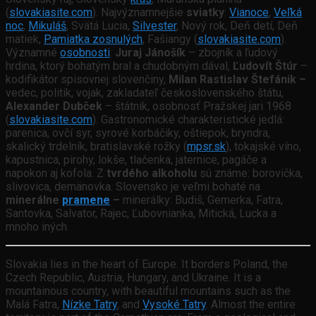
(
slovakiasite.com
). Najvýznamnejšie
sviatky
:
Vianoce
,
Veľká
noc
,
Mikuláš
, Svätá Lucia,
Silvester
, Nový rok, Deň detí, Deň
matiek,
Pamiatka zosnulých
, Fašiangy (
slovakiasite.com
).
Významné
osobnosti
:
Juraj Jánošík
– zbojník a ľudový
hrdina, ktorý bohatým bral a chudobným dával,
Ľudovít Štúr
–
kodifikátor spisovnej slovenčiny,
Milan Rastislav Štefánik –
vedec, politik, vojak, zakladateľ československého štátu,
Alexander Dubček
– štátnik, osobnosť Pražskej jari 1968
(
slovakiasite.com
). Gastronomické charakteristické jedlá:
parenica, ovčí syr, syrové korbáčiky, oštiepok, bryndra,
skalický trdelník, bratislavské rožky (
mpsr.sk
), tokajské víno,
kapustnica, pirohy, lokše, tlačenka, jaternice, pagáče a
napokon aj kofola. Z
tvrdého alkoholu
sú známe: borovička,
slivovica, demänovka. Slovensko je veľmi bohaté na
minerálne
pramene
–
minerálky: Budiš, Gemerka, Fatra,
Santovka, Salvator, Rajec, Ľubovnianka, Mitická, Lucka a
mnoho iných.
Slovakia lies in the heart of Europe. It borders Poland, the
Czech Republic, Austria, Hungary, and Ukraine. It is a
mountainous country, with beautiful mountains such as the
Malá Fatra,
Nízke Tatry
, and
Vysoké Tatry
. Almost the entire