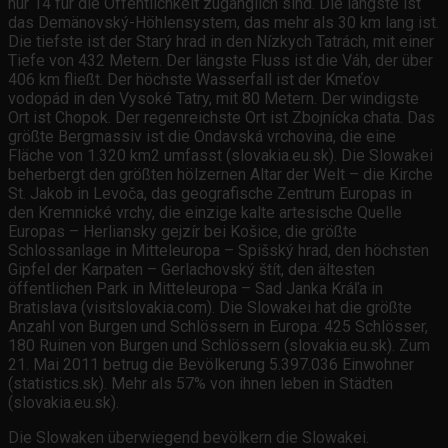
nur 14 für die Öffentlichkeit zugänglich sind. Die längste ist
das Demänovský-Höhlensystem, das mehr als 30 km lang ist.
Die tiefste ist der Starý hrad in den Nízkych Tatrách, mit einer
Tiefe von 432 Metern. Der längste Fluss ist die Váh, der über
406 km fließt. Der höchste Wasserfall ist der Kmeťov
vodopád in den Vysoké Tatry, mit 80 Metern. Der windigste
Ort ist Chopok. Der regenreichste Ort ist Zbojnícka chata. Das
größte Bergmassiv ist die Ondavská vrchovina, die eine
Fläche von 1.320 km2 umfasst (slovakia.eu.sk). Die Slowakei
beherbergt den größten hölzernen Altar der Welt – die Kirche
St. Jakob in Levoča, das geografische Zentrum Europas in
den Kremnické vrchy, die einzige kalte artesische Quelle
Europas – Herliansky gejzír bei Košice, die größte
Schlossanlage in Mitteleuropa – Spišský hrad, den höchsten
Gipfel der Karpaten – Gerlachovský štít, den ältesten
öffentlichen Park in Mitteleuropa – Sad Janka Kráľa in
Bratislava (visitslovakia.com). Die Slowakei hat die größte
Anzahl von Burgen und Schlössern in Europa: 425 Schlösser,
180 Ruinen von Burgen und Schlössern (slovakia.eu.sk). Zum
21. Mai 2011 betrug die Bevölkerung 5.397.036 Einwohner
(statistics.sk). Mehr als 57% von ihnen leben in Städten
(slovakia.eu.sk).
Die Slowaken überwiegend bevölkern die Slowakei.