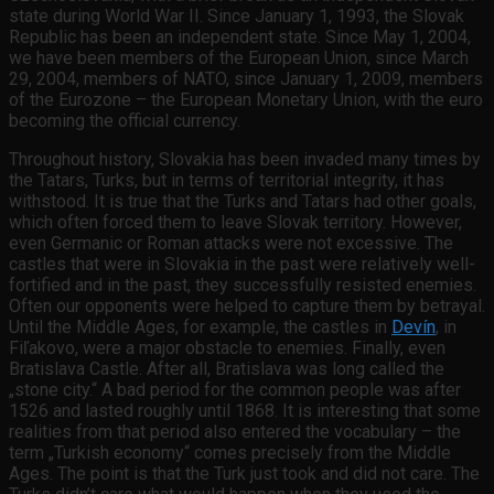
state during World War II. Since January 1, 1993, the Slovak
Republic has been an independent state. Since May 1, 2004,
we have been members of the European Union, since March
29, 2004, members of NATO, since January 1, 2009, members
of the Eurozone – the European Monetary Union, with the euro
becoming the official currency.
Throughout history, Slovakia has been invaded many times by
the Tatars, Turks, but in terms of territorial integrity, it has
withstood. It is true that the Turks and Tatars had other goals,
which often forced them to leave Slovak territory. However,
even Germanic or Roman attacks were not excessive. The
castles that were in Slovakia in the past were relatively well-
fortified and in the past, they successfully resisted enemies.
Often our opponents were helped to capture them by betrayal.
Until the Middle Ages, for example, the castles in
Devín
, in
Fiľakovo, were a major obstacle to enemies. Finally, even
Bratislava Castle. After all, Bratislava was long called the
„stone city.“ A bad period for the common people was after
1526 and lasted roughly until 1868. It is interesting that some
realities from that period also entered the vocabulary – the
term „Turkish economy“ comes precisely from the Middle
Ages. The point is that the Turk just took and did not care. The