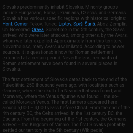
Slovaks predominantly inhabit Slovakia. Minority groups
include Hungarians, Roma, Ukrainians, Czechs, and Germans.
Slovakia has various specific regions with historical origins:
Hont
,
Gemer
, Tekov, Turiec,
Liptov
,
Spiš
,
Šariš
, Abov, Zemplín,
Uh, Novohrad,
Orava
. Sometime in the 5th century, the Slavs
arrived, who were later attacked, among others, by the Avars,
whom we later expelled. Approximately from this territory.
Nevertheless, many Avars assimilated. According to newer
sources, it is questionable how far Roman settlement
extended at a certain period. Nevertheless, remnants of
Roman settlement have been found in several places in
Slovakia.
The first settlement of Slovakia dates back to the end of the
Paleolithic, 250 thousand years ago, with localities such as
Gánovce, where the skull of a Neanderthal was found, and
Moravany, where the Venus figurine was found – the so-
called Moravian Venus. The first farmers appeared here
around 5,000 – 4,000 years before Christ. From the end of the
4th century BC, the Celts arrived. In the 1st century BC, the
Dacians. From the beginning of the 1st century, the Germans
arrived – the Kingdom of Vannio. The first Slovaks probably
settled our territory in the 5th century (Wikipedia).