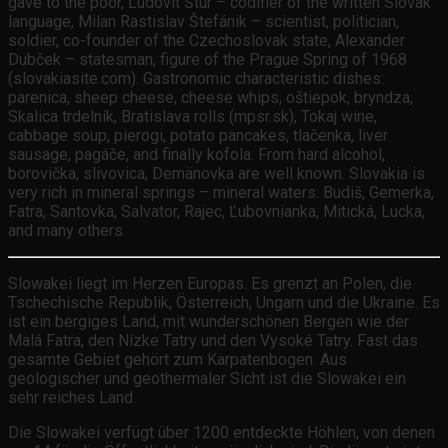
gave to the poor, Ľudovít Štúr – codifier of the written Slovak
language, Milan Rastislav Štefánik – scientist, politician,
soldier, co-founder of the Czechoslovak state, Alexander
Dubček – statesman, figure of the Prague Spring of 1968
(slovakiasite.com). Gastronomic characteristic dishes:
parenica, sheep cheese, cheese whips, oštiepok, bryndza,
Skalica trdelník, Bratislava rolls (mpsr.sk), Tokaj wine,
cabbage soup, pierogi, potato pancakes, tlačenka, liver
sausage, pagáče, and finally kofola. From hard alcohol,
borovička, slivovica, Demänovka are well known. Slovakia is
very rich in mineral springs – mineral waters: Budiš, Gemerka,
Fatra, Santovka, Salvator, Rajec, Ľubovnianka, Mitická, Lucka,
and many others.
Slowakei liegt im Herzen Europas. Es grenzt an Polen, die
Tschechische Republik, Österreich, Ungarn und die Ukraine. Es
ist ein bergiges Land, mit wunderschönen Bergen wie der
Malá Fatra, den Nízke Tatry und den Vysoké Tatry. Fast das
gesamte Gebiet gehört zum Karpatenbogen. Aus
geologischer und geothermaler Sicht ist die Slowakei ein
sehr reiches Land.
Die Slowakei verfügt über 1200 entdeckte Höhlen, von denen