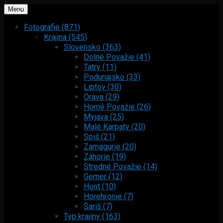
Menu
Fotografie (871)
Krajina (545)
Slovensko (363)
Dolné Považie (41)
Tatry (11)
Podunajsko (33)
Liptov (30)
Orava (29)
Horné Považie (26)
Myjava (25)
Malé Karpaty (20)
Spiš (21)
Zamagurie (20)
Záhorie (19)
Stredné Považie (14)
Gemer (12)
Hont (10)
Horehronie (7)
Šariš (7)
Typ krajiny (163)