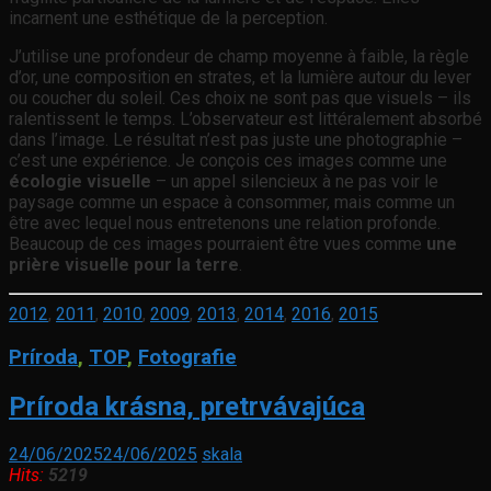
incarnent une esthétique de la perception.
J’utilise une profondeur de champ moyenne à faible, la règle
d’or, une composition en strates, et la lumière autour du lever
ou coucher du soleil. Ces choix ne sont pas que visuels – ils
ralentissent le temps. L’observateur est littéralement absorbé
dans l’image. Le résultat n’est pas juste une photographie –
c’est une expérience. Je conçois ces images comme une
écologie visuelle
– un appel silencieux à ne pas voir le
paysage comme un espace à consommer, mais comme un
être avec lequel nous entretenons une relation profonde.
Beaucoup de ces images pourraient être vues comme
une
prière visuelle pour la terre
.
2012
,
2011
,
2010
,
2009
,
2013
,
2014
,
2016
,
2015
Príroda
,
TOP
,
Fotografie
Príroda krásna, pretrvávajúca
24/06/2025
24/06/2025
skala
Hits:
5219