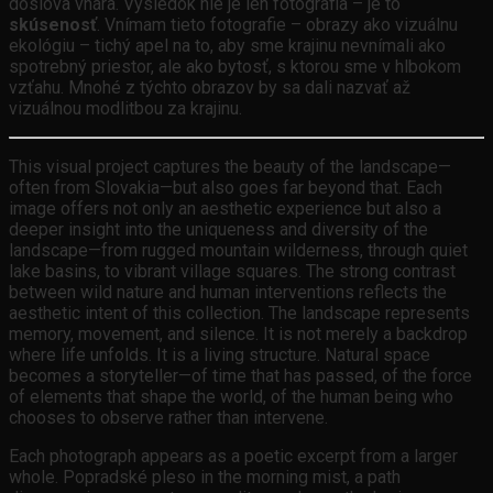
doslova vnára. Výsledok nie je len fotografia – je to
skúsenosť
. Vnímam tieto fotografie – obrazy ako vizuálnu
ekológiu – tichý apel na to, aby sme krajinu nevnímali ako
spotrebný priestor, ale ako bytosť, s ktorou sme v hlbokom
vzťahu. Mnohé z týchto obrazov by sa dali nazvať až
vizuálnou modlitbou za krajinu.
This visual project captures the beauty of the landscape—
often from Slovakia—but also goes far beyond that. Each
image offers not only an aesthetic experience but also a
deeper insight into the uniqueness and diversity of the
landscape—from rugged mountain wilderness, through quiet
lake basins, to vibrant village squares. The strong contrast
between wild nature and human interventions reflects the
aesthetic intent of this collection. The landscape represents
memory, movement, and silence. It is not merely a backdrop
where life unfolds. It is a living structure. Natural space
becomes a storyteller—of time that has passed, of the force
of elements that shape the world, of the human being who
chooses to observe rather than intervene.
Each photograph appears as a poetic excerpt from a larger
whole. Popradské pleso in the morning mist, a path