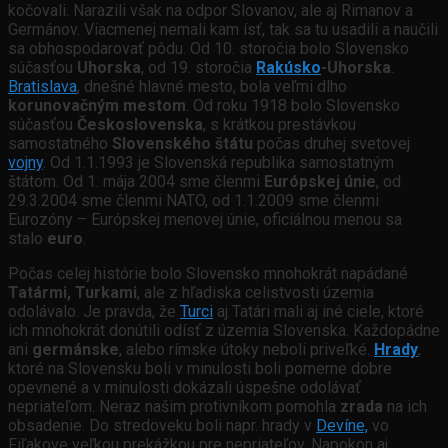
kočovali. Narazili však na odpor Slovanov, ale aj Rimanov a
Germánov. Viacmenej nemali kam ísť, tak sa tu usadili a naučili
sa obhospodarovať pôdu. Od 10. storočia bolo Slovensko
súčasťou
Uhorska
, od 19. storočia
Rakúsko
-Uhorska
.
Bratislava
, dnešné hlavné mesto, bola veľmi dlho
korunovačným mestom
. Od roku 1918 bolo Slovensko
súčasťou
Československa
, s krátkou prestávkou
samostatného
Slovenského štátu
počas druhej svetovej
vojny
. Od 1.1.1993 je Slovenská republika samostatným
štátom. Od 1. mája 2004 sme členmi
Európskej únie
, od
29.3.2004 sme členmi NATO, od 1.1.2009 sme členmi
Eurozóny – Európskej menovej únie, oficiálnou menou sa
stalo
euro
.
Počas celej histórie bolo Slovensko mnohokrát napádané
Tatármi, Turkami
, ale z hľadiska celistvosti územia
odolávalo. Je pravda, že
Turci
aj Tatári mali aj iné ciele, ktoré
ich mnohokrát donútili odísť z územia Slovenska. Každopádne
ani
germánske
, alebo rímske útoky neboli priveľké.
Hrady
,
ktoré na Slovensku boli v minulosti boli pomerne dobre
opevnené a v minulosti dokázali úspešne odolávať
nepriateľom. Neraz našim protivníkom pomohla
zrada
na ich
obsadenie. Do stredoveku boli napr. hrady v
Devíne,
vo
Fiľakove veľkou prekážkou pre nepriateľov. Napokon aj