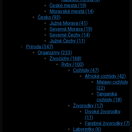
České mestá (19)
Moravské mestá (14)
Česko (93)
Južná Morava (41)
Severná Morava (19)
Severné Čechy (14)
Južné Čechy (11)
Príroda (347)
Organizmy (233)
Živočíchy (168)
Ryby (100)
Cichlidy (47)
Africké cichlidy (42)
Malawi cichlidy
(22)
Tanganika
cichlidy (18)
Živorodky (17)
Divoké živorodky
(11)
Farebné živorodky (7)
Labyrintky (6)