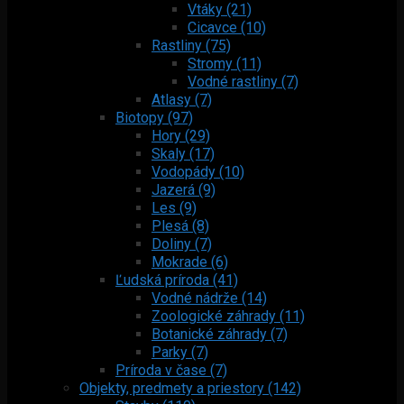
Vtáky (21)
Cicavce (10)
Rastliny (75)
Stromy (11)
Vodné rastliny (7)
Atlasy (7)
Biotopy (97)
Hory (29)
Skaly (17)
Vodopády (10)
Jazerá (9)
Les (9)
Plesá (8)
Doliny (7)
Mokrade (6)
Ľudská príroda (41)
Vodné nádrže (14)
Zoologické záhrady (11)
Botanické záhrady (7)
Parky (7)
Príroda v čase (7)
Objekty, predmety a priestory (142)