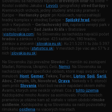
Slovensku sa nachádza najväčší
drevených oltár
na svete –
Kostol svätého Jakuba v
Levoči
, geografický
stred Európy
v
Kremnických vrchoch, jediný studený artézsky prameň v
Európe –
Herliansky gejzír
pri Košiciach, najrozsiahlejší
hradný komplex v strednej Európe –
Spišský hrad
,
najvyšší
vrch v Karpatoch –
Gerlachovský štít,
najstarší verejný park v
strednej Európe –
Sad Janka Kráľa
v Bratislave
(
visitslovakia.com
). Na Slovensku sa nachádza najväčší počet
hradov
a zámkov v Európe. 425 kaštieľov, 180 hradov,
zámkov a zrúcanín (
slovakia.eu.sk
). Ku 21.5.2011 tu žilo 5 397
036 obyvateľov (
statistics.sk
). V mestách žije viac ako 57 % z
nich (
slovakia.eu.sk
).
Na Slovensku žijú prevažne
Slováci
. Z menšín sú zastúpení
Maďarí, Rómovia, Ukrajinci, Češi,
Nemci
. Na Slovensku sa
nachádzajú rôzne špecifické oblasti, ktoré majú svoj pôvod v
minulosti:
Hont
,
Gemer
, Tekov, Turiec,
Liptov
,
Spiš
,
Šariš
,
Abov, Zemplín, Uh, Novohrad,
Orava
.
Niekedy v 5. storočí
sem prišli
Slovania
, ktorí boli neskôr napádaní okrem iného
Avarmi, ktorých sme neskôr vyhnali. Cca z
toh
to územia
.
Každopádne mnoho Avarov sa asimilovalo. Podľa novších
prameňov je otázne kam až siahalo v istom období
rímske
osídlenie.
Každopádne aj na Slovensku sa našli pozostatky
rímskeho
osídlenia
na viacerých miestach.