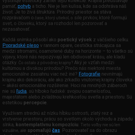
vystihuje estetický zámer tejto kolekcie. Krajina predstavuje
pamäť,
pohyb
a ticho. Nie je len kulisa, kde sa odohráva náš
život. Je to živá štruktúra. Prírodný priestor sa stáva
rozprávačom o
sile prvkov, ktoré formujú
čase, ktorý utiekol, o
svet, o
človeku, ktorý sa rozhodol len pozorovať a
nezasahovať.
Každá snímka pôsobí ako
poetický výsek
z väčšieho celku.
Popradské pleso
v rannom opare, cestička strácajúca sa
medzi stromami, osamotené duby na horizonte – to všetko sú
výjavy, ktoré nás nepozývajú len obdivovať krásu, ale kladú
otázky.
Aký je vzťah medzi
Čo ostalo z pôvodnej krajiny?
kultúrnou a divokou prírodou?
Prečo nás niektoré miesta
emocionálne zasiahnu viac než iné?
Fotografie
nevnímajú
krajinu ako dekoráciu, ale ako zrkadlo vnútornej krajiny človeka
– akési emocionálne rozšírenie. Hoci na mnohých záberoch
nie sú
ľudia
, sú hlboko ľudské: svojou osamelosťou,
majestátom alebo zvláštnou krehkosťou svetla a priestoru. Sú
estetikou
percepcie
.
Využívam
strednú až nízku hĺbku ostrosti
,
zlatý rez a
vrstvenie priestoru
,
prácu so svetlom okolo východu a západu
slnka
,
kontemplatívnu kompozíciu
.
Tieto voľby nie sú len
e
spomaľujú
čas
. Pozorovateľ sa do obrazu
vizuálne, al