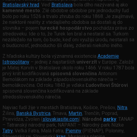
Bratislavský hrad
. Veď
Bratislava
bola dlho nazývaná aj ako
kamenné mesto
. Zlé obdobie obdobie pre jednoduchý ľud
bolo po roku 1526 a trvalo zhruba do roku 1868. Je zaujímavé,
že niektoré reality z vtedajšieho obdobia sa dostali aj do
slovníka – pojem
turecké hospodárstvo
pochádza práve zo
stredoveku. Ide o to, že Turek len bral a nestaral sa. Turkom
nezáležalo na tom, čo bude, keď oni využijú úrodu, nestarali sa
o budúcnosť, jednoducho šli ďalej, zdierali niekoho iného.
Z hľadiska kultúry bola významná existencia
Academie
Istropolitany
– jednej z najstarších
univerzít
v Európe. Založil
je Matej Korvín v Bratislave okolo roku 1466. V roku 1787 bola
prvý krát kodifikovaná
spisovná slovenčina
Antonom
Bernolákom na základe západoslovenského nárečia –
bernolákovčina. Od roku 1843 je vďaka
Ľudovítovi Štúrovi
spisovná slovenčina kodifikovaná na základe
stredoslovenského nárečia.
Najviac ľudí žije v mestách Bratislava, Košice, Prešov,
Nitra
,
Žilina,
Banská Bystrica
, Trnava,
Martin
, Trenčín, Poprad,
Prievidza, Zvolen (
slovakiasite.com
).
Národné
parky
: TANAP
– Tatranský národný park, NAPANT – Národný park Nízke
Tatry
, Veľká Fatra, Malá Fatra,
Pieniny
(PIENAP), Poloniny,
Slovenský raj, Slovenský
kras
, Muránska planina