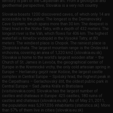
territory is part of the Carpathian arc. From a geological and
geothermal perspective, Slovakia is a very rich country.
Slovakia boasts 1200 discovered caves, of which only 14 are
accessible to the public. The longest is the Demänovský
Cave System, which spans more than 30 km. The deepest is
Starý hrad in the Nízke Tatry, with a depth of 432 meters. The
longest river is the Váh, which flows for 406 km. The highest
waterfall is Kmeťov vodopád in the Vysoké Tatry, at 80
meters. The windiest place is Chopok. The rainiest place is
Zbojnícka chata. The largest mountain range is the Ondavská
vrchovina, covering an area of 1,320 km2 (slovakia.eu.sk).
Slovakia is home to the world’s largest wooden altar – the
Church of St. James in Levoča, the geographical center of
Europe in the Kremnické vrchy, the only cold artesian spring in
Europe – Herliansky gejzír near Košice, the largest castle
complex in Central Europe – Spišský hrad, the highest peak in
the Carpathians – Gerlachovský štít, the oldest public park in
Central Europe – Sad Janka Kráľa in Bratislava
(visitslovakia.com). Slovakia has the largest number of
castles and chateaus in Europe: 425 castles, 180 ruins of
castles and chateaus (slovakia.eu.sk). As of May 21, 2011,
the population was 5,397,036 inhabitants (statistics.sk). More
than 57% of them live in cities (slovakia.eu.sk).