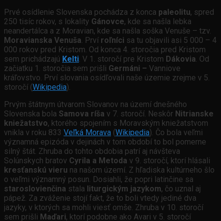
Prvé osídlenie Slovenska pochádza z konca
paleolitu
, spred
250 tisíc rokov, s lokality
Gánovce
, kde sa našla lebka
neandertálca a z Moravian, kde sa našla soška Venuše – tzv.
Moravianska Venuša
. Prví
roľníci
sa tu objavili asi 5 000 – 4
000 rokov pred Kristom. Od konca 4. storočia pred Kristom
sem prichádzajú
Kelti
. V 1. storočí pre Kristom
Dákovia
. Od
začiatku 1. storočia sem prišli
Germáni –
Vanniove
kráľovstvo. Prví slovania osídľovali naše územie zrejme v 5.
storočí (
Wikipedia
).
Prvým štátnym útvarom Slovanov na území dnešného
Slovenska bola
Samova ríša
v 7. storočí. Neskôr
Nitrianske
kniežatstvo
, ktorého spojením s Moravským kniežatstvom
vnikla v roku 833
Veľká Morava
(
Wikipedia
). Čo bola veľmi
významná epizóda v dejinách v tom období to bol pomerne
silný štát. Zhruba do tohto obdobia patrí aj návšteva
Solúnskych bratov
Cyrila a Metoda
v 9. storočí, ktorí hlásali
kresťanskú vieru
na našom území. Z hľadiska kultúrneho šlo
o veľmi významný posun. Dosiahli, že popri latinčine sa
staroslovienčina
stala
liturgickým jazykom
, čo uznal aj
pápež. Za zváženie stojí fakt, že to boli vtedy jediné dva
jazyky, v ktorých sa mohli viesť omše. Zhruba v 10. storočí
sem prišli
Maďari
, ktorí podobne ako Avari v 5. storočí