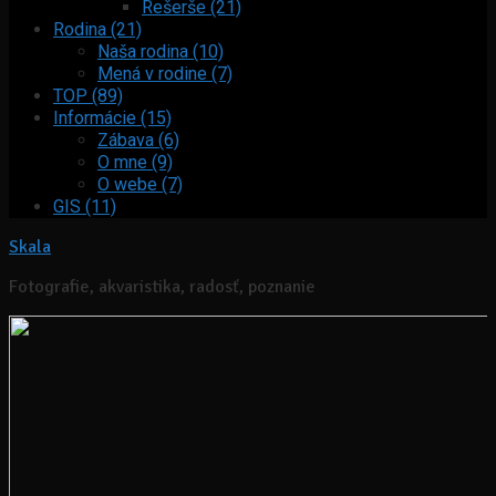
Rešerše (21)
Rodina (21)
Naša rodina (10)
Mená v rodine (7)
TOP (89)
Informácie (15)
Zábava (6)
O mne (9)
O webe (7)
GIS (11)
Skala
Fotografie, akvaristika, radosť, poznanie