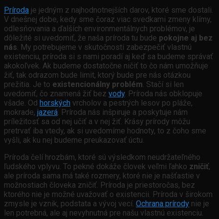
Príroda
je jedným z najhodnotnejších darov, ktoré sme dostali.
V dnešnej dobe, kedy sme čoraz viac svedkami zmeny klímy,
odlesňovania a ďalších environmentálnych problémov, je
dôležité si uvedomiť, že naša príroda tu bude
pokojne aj bez
nás
. My potrebujeme v skutočnosti zabezpečiť vlastnú
existenciu, príroda si s nami poradí aj keď sa budeme správať
akokoľvek. Ak budeme dostatočne ničiť to čo nám umožňuje
žiť, tak odrazom bude limit, ktorý bude pre nás otázkou
prežitia. Je to
existencionálny problém
. Stačí si len
uvedomiť, čo znamená žiť bez
vody
. Príroda nás obklopuje
všade. Od
horských
vrcholov a pestrých lesov po pláže,
mokrade,
jazerá
. Príroda nás inšpiruje a poskytuje nám
príležitosť sa od nej učiť a v nej žiť. Krásy prírody môžu
pretrvať iba vtedy, ak si uvedomíme hodnoty, to z čoho sme
vyšli, ak ku nej budeme preukazovať úctu.
Príroda čelí hrozbám, ktoré sú výsledkom neudržateľného
ľudského vplyvu. To pekné dokáže človek veľmi ľahko
zničiť
,
ale príroda sama má také rozmery, ktoré nie je našťastie v
možnostiach človeka zničiť. Príroda je priestoročas, bez
ktorého nie je možné uvažovať o existencii. Príroda v širokom
zmysle je vznik, podstata a vývoj vecí.
Ochrana prírody
nie je
len potrebná, ale aj nevyhnutná pre našu vlastnú existenciu.