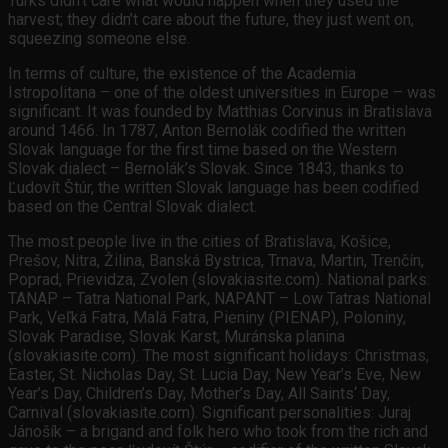
Turks didn’t care what would happen when they used the
harvest; they didn’t care about the future, they just went on,
squeezing someone else.
In terms of culture, the existence of the Academia
Istropolitana – one of the oldest universities in Europe – was
significant. It was founded by Matthias Corvinus in Bratislava
around 1466. In 1787, Anton Bernolák codified the written
Slovak language for the first time based on the Western
Slovak dialect – Bernolák’s Slovak. Since 1843, thanks to
Ľudovít Štúr, the written Slovak language has been codified
based on the Central Slovak dialect.
The most people live in the cities of Bratislava, Košice,
Prešov, Nitra, Žilina, Banská Bystrica, Trnava, Martin, Trenčín,
Poprad, Prievidza, Zvolen (slovakiasite.com). National parks:
TANAP – Tatra National Park, NAPANT – Low Tatras National
Park, Veľká Fatra, Malá Fatra, Pieniny (PIENAP), Poloniny,
Slovak Paradise, Slovak Karst, Muránska planina
(slovakiasite.com). The most significant holidays: Christmas,
Easter, St. Nicholas Day, St. Lucia Day, New Year’s Eve, New
Year’s Day, Children’s Day, Mother’s Day, All Saints‘ Day,
Carnival (slovakiasite.com). Significant personalities: Juraj
Jánošík – a brigand and folk hero who took from the rich and