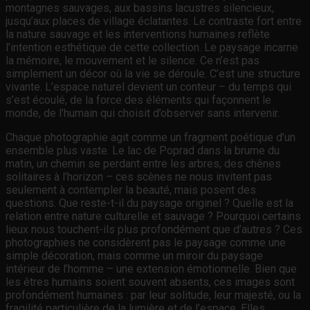
montagnes sauvages, aux bassins lacustres silencieux,
jusqu’aux places de village éclatantes. Le contraste fort entre
la nature sauvage et les interventions humaines reflète
l’intention esthétique de cette collection. Le paysage incarne
la mémoire, le mouvement et le silence. Ce n’est pas
simplement un décor où la vie se déroule. C’est une structure
vivante. L’espace naturel devient un conteur – du temps qui
s’est écoulé, de la force des éléments qui façonnent le
monde, de l’humain qui choisit d’observer sans intervenir.
Chaque photographie agit comme un fragment poétique d’un
ensemble plus vaste. Le lac de Poprad dans la brume du
matin, un chemin se perdant entre les arbres, des chênes
solitaires à l’horizon – ces scènes ne nous invitent pas
seulement à contempler la beauté, mais posent des
questions. Que reste-t-il du paysage originel ? Quelle est la
relation entre nature culturelle et sauvage ? Pourquoi certains
lieux nous touchent-ils plus profondément que d’autres ? Ces
photographies ne considèrent pas le paysage comme une
simple décoration, mais comme un miroir du paysage
intérieur de l’homme – une extension émotionnelle. Bien que
les êtres humains soient souvent absents, ces images sont
profondément humaines : par leur solitude, leur majesté, ou la
fragilité particulière de la lumière et de l’espace. Elles