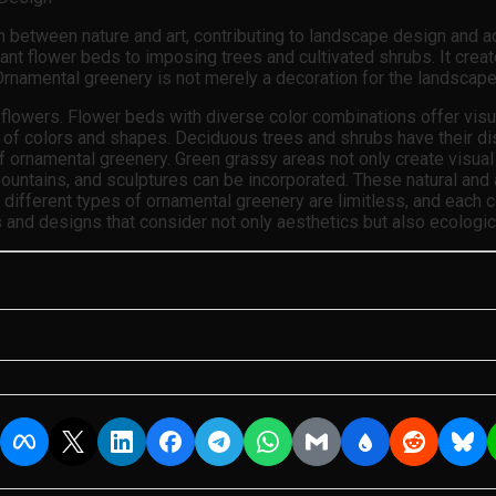
 between nature and art, contributing to landscape design and ad
ant flower beds to imposing trees and cultivated shrubs. It cre
rnamental greenery is not merely a decoration for the landscape; 
lowers. Flower beds with diverse color combinations offer visu
tte of colors and shapes. Deciduous trees and shrubs have their d
f ornamental greenery. Green grassy areas not only create visual 
ountains, and sculptures can be incorporated. These natural and 
f different types of ornamental greenery are limitless, and each
ns and designs that consider not only aesthetics but also ecologic