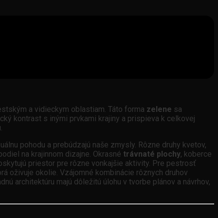
 mestským a vidieckym oblastiam. Táto forma
zelene
sa
cký kontrast s inými prvkami krajiny a prispieva k celkovej
.
uálnu pohodu a prebúdzajú naše zmysly. Rôzne druhy kvetov,
podiel na krajinnom dizajne. Okrasné
trávnaté plochy
, koberce
skytujú priestor pre rôzne vonkajšie aktivity. Pre pestrosť
ktorá oživuje okolie. Vzájomné kombinácie rôznych druhov
dnú architektúru majú dôležitú úlohu v tvorbe plánov a návrhov,