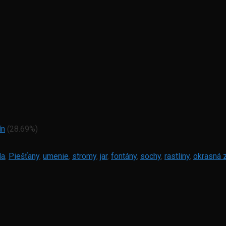
ín
(28.69%)
da
,
Piešťany
,
umenie
,
stromy
,
jar
,
fontány
,
sochy
,
rastliny
,
okrasná 