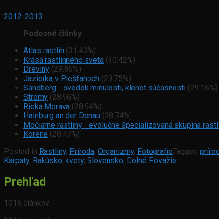
2012
,
2013
Podobné články
:
Atlas rastlín
(31.43%)
Krása rastlinného sveta
(30.42%)
Dreviny
(29.86%)
Jazierka v Piešťanoch
(29.75%)
Sandberg - svedok minulosti, klenot súčasnosti
(29.16%)
Stromy
(28.96%)
Rieka Morava
(28.94%)
Hainburg an der Donau
(28.74%)
Močiarne rastliny - evolučne špecializovaná skupina rastl
Korene
(28.47%)
Posted in
Rastliny
,
Príroda
,
Organizmy
,
Fotografie
Tagged
príro
Karpaty
,
Rakúsko
,
kvety
,
Slovensko
,
Dolné Považie
Prehľad
1016 článkov