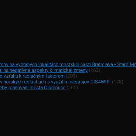
ov na vybraných lokalitách mestskej časti Bratislava - Staré M
ti na negatívne aspekty klimatickej zmeny
(263)
vo vzťahu k radiačným faktorom
(203)
 v horských oblastiach s využitím nástrojov GIS4WRF
(178)
otřeby plánovaní města Olomouce
(165)