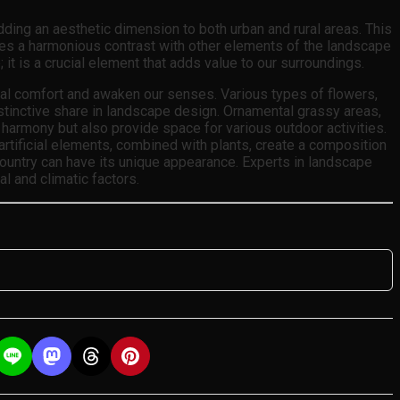
ding an aesthetic dimension to both urban and rural areas. This
ates a harmonious contrast with other elements of the landscape
it is a crucial element that adds value to our surroundings.
al comfort and awaken our senses. Various types of flowers,
istinctive share in landscape design. Ornamental grassy areas,
harmony but also provide space for various outdoor activities.
artificial elements, combined with plants, create a composition
 country can have its unique appearance. Experts in landscape
al and climatic factors.