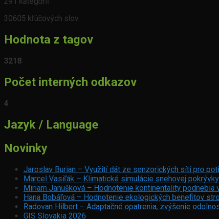
291 kategórií
30605 kľúčových slov
Hodnota z tagov
3218
Počet interných odkazov
4
Jazyk / Language
Novinky
Jaroslav Burian – Využití dát ze senzorických sítí pro p
Marcel Vasiľák – Klimatické simulácie snehovej pokrývky
Miriam Janušková – Hodnotenie kontinentality podnebia 
Hana Bobáľová – Hodnotenie ekologických benefitov stro
Radovan Hilbert – Adaptačné opatrenia, zvýšenie odolnos
GIS Slovakia 2026