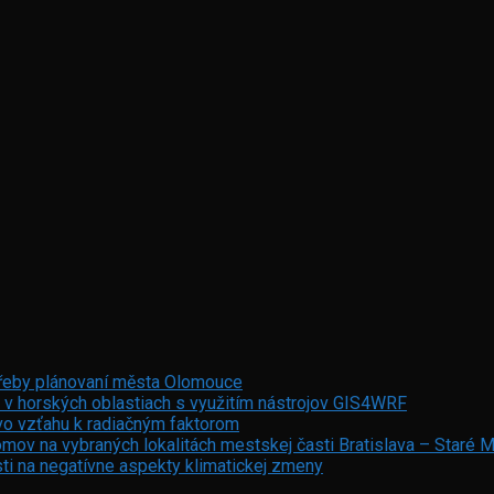
otřeby plánovaní města Olomouce
 v horských oblastiach s využitím nástrojov GIS4WRF
vo vzťahu k radiačným faktorom
mov na vybraných lokalitách mestskej časti Bratislava – Staré 
ti na negatívne aspekty klimatickej zmeny