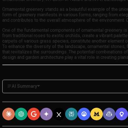
Ornamental greenery stands as a beautiful example of the union
form of greenery manifests in various forms, ranging from eleg
and contributes to the overall atmosphere of the environment. O
One of the fundamental components of ornamental greenery is f
from traditional roses to exotic orchids, create a vibrant pale
carpets of various grass species, constitute another element o
To enhance the diversity of the landscape, ornamental stones, f
that revitalizes the surroundings. The potential combinations o
design and garden architecture play a vital role in creating pla
AI Summary