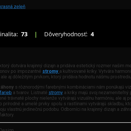
krasná zeleň
inalita:
73
|
Dôveryhodnosť:
4
ktorý dotvára krajinný dizajn a pridáva estetický rozmer našim
áhonov po impozantné
stromy
a kultivované kríky. Vytvára harmoni
 ale aj dôležitým prvkom, ktorý pridáva hodnotu nášmu prostrediu
záhony
s rôznorodými farebnými kombináciami nám ponúkajú viz
farieb
a tvarov. Listnaté
stromy
a kríky majú svoj nezameniteľný 
é trávnaté plochy nielenže vytvárajú vizuálnu harmóniu, ale aj po
to prírodné a umelé prvky spolu s rastlinami vytvárajú skladbu, 
u vlastnú jedinečnú podobu. Odborníci na krajinný dizajn a záhra
faktory.
 Design