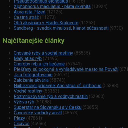
Pseudotropheus elongatus
(16138)
Xiphophorus maculatus - plata škvrnitá
(13924)
Akvarista Plzeň
(12125)
Čestná stráž
(11273)
Obří akvárium v Hradci Královom
(11253)
Sandberg - svedok minulosti, klenot súčasnosti
(9730)
Najčítanejšie články
Chované ryby a vodné rastliny
(85535)
Malý atlas rýb
(71495)
Choroby rýb a ich liečenie
(67541)
Piešťany sú pokojné a vyhľadávané mesto na Považí
(671
Ja a fotografovanie
(65271)
Založenie akvária
(58743)
Najbežnejší prísavník Ancistrus cf. cirrhosus
(55388)
Vodné rastliny
(53353)
Rozmnožovanie rýb a vodných rastlín
(52960)
Výživa rýb
(51088)
Superstar na Slovensku a v Česku
(50655)
Čunovský vodácky areál
(48673)
Plazy
(47861)
Cicavce
(45986)