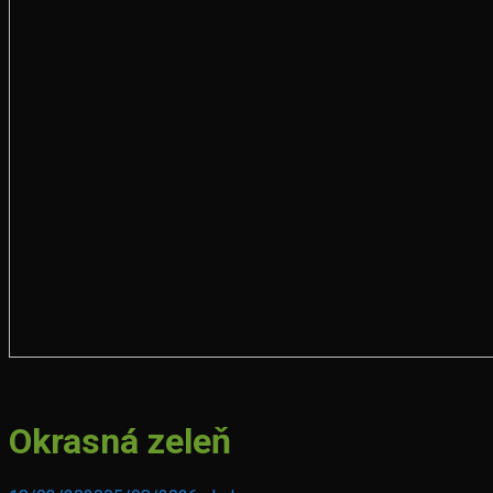
Vlaky
Okrasná zeleň