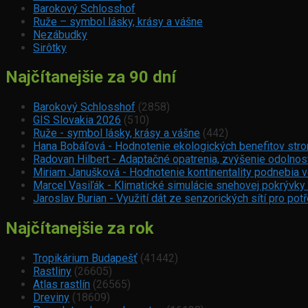
Barokový Schlosshof
Ruže – symbol lásky, krásy a vášne
Nezábudky
Sirôtky
Najčítanejšie za 90 dní
Barokový Schlosshof
(2858)
GIS Slovakia 2026
(510)
Ruže - symbol lásky, krásy a vášne
(442)
Hana Bobáľová - Hodnotenie ekologických benefitov strom
Radovan Hilbert - Adaptačné opatrenia, zvýšenie odolnos
Miriam Janušková - Hodnotenie kontinentality podnebia 
Marcel Vasiľák - Klimatické simulácie snehovej pokrývky
Jaroslav Burian - Využití dát ze senzorických sítí pro p
Najčítanejšie za rok
Tropikárium Budapešť
(41442)
Rastliny
(26605)
Atlas rastlín
(26565)
Dreviny
(18609)