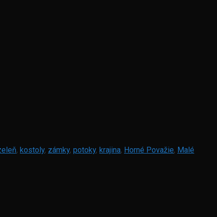
zeleň
,
kostoly
,
zámky
,
potoky
,
krajina
,
Horné Považie
,
Malé