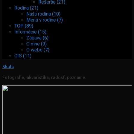
Rešerše (21)
Rodina (21)
Naša rodina (10)
Mená v rodine (7)
TOP (89)
Informácie (15)
Zábava (6)
O mne (9)
O webe (7)
GIS (11)
Skala
Fotografie, akvaristika, radosť, poznanie