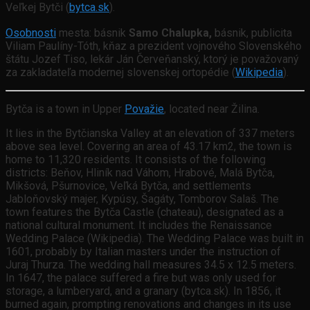
Veľkej Bytči (
bytca.sk
).
Osobnosti
mesta: básnik
Samo Chalupka,
básnik, publicita
Viliam Paulíny-Tóth, kňaz a prezident vojnového Slovenského
štátu Jozef Tiso, lekár Ján Červeňanský, ktorý je považovaný
za zakladateľa modernej slovenskej ortopédie (
Wikipedia
).
Bytča is a town in Upper
Považie
, located near Žilina.
It lies in the Bytčianska Valley at an elevation of 337 meters
above sea level. Covering an area of 43.17 km2, the town is
home to 11,320 residents. It consists of the following
districts: Beňov, Hliník nad Váhom, Hrabové, Malá Bytča,
Mikšová, Pšurnovice, Veľká Bytča, and settlements
Jabloňovský majer, Kypúsy, Šagáty, Tomborov Salaš. The
town features the Bytča Castle (chateau), designated as a
national cultural monument. It includes the Renaissance
Wedding Palace (Wikipedia). The Wedding Palace was built in
1601, probably by Italian masters under the instruction of
Juraj Thurza. The wedding hall measures 34.5 x 12.5 meters.
In 1647, the palace suffered a fire but was only used for
storage, a lumberyard, and a granary (bytca.sk). In 1856, it
burned again, prompting renovations and changes in its use