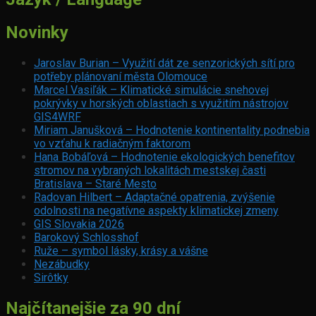
Novinky
Jaroslav Burian – Využití dát ze senzorických sítí pro
potřeby plánovaní města Olomouce
Marcel Vasiľák – Klimatické simulácie snehovej
pokrývky v horských oblastiach s využitím nástrojov
GIS4WRF
Miriam Janušková – Hodnotenie kontinentality podnebia
vo vzťahu k radiačným faktorom
Hana Bobáľová – Hodnotenie ekologických benefitov
stromov na vybraných lokalitách mestskej časti
Bratislava – Staré Mesto
Radovan Hilbert – Adaptačné opatrenia, zvýšenie
odolnosti na negatívne aspekty klimatickej zmeny
GIS Slovakia 2026
Barokový Schlosshof
Ruže – symbol lásky, krásy a vášne
Nezábudky
Sirôtky
Najčítanejšie za 90 dní