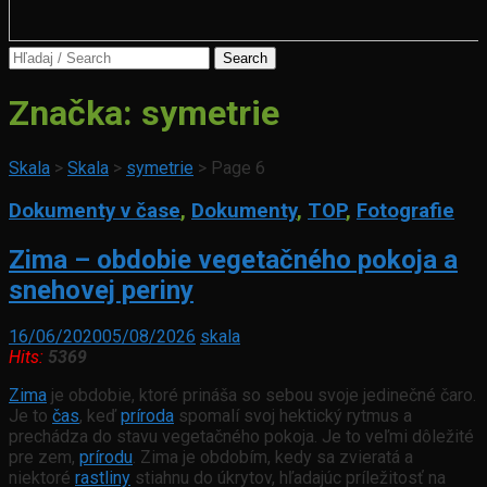
Search
for:
Značka:
symetrie
Skala
>
Skala
>
symetrie
>
Page 6
Dokumenty v čase
,
Dokumenty
,
TOP
,
Fotografie
Zima – obdobie vegetačného pokoja a
snehovej periny
16/06/2020
05/08/2026
skala
Hits:
5369
Zima
je obdobie, ktoré prináša so sebou svoje jedinečné čaro.
Je to
čas
, keď
príroda
spomalí svoj hektický rytmus a
prechádza do stavu vegetačného pokoja. Je to veľmi dôležité
pre zem,
prírodu
. Zima je obdobím, kedy sa zvieratá a
niektoré
rastliny
stiahnu do úkrytov, hľadajúc príležitosť na