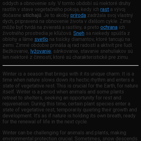
oddych a obnovenie sily. V tomto období sú niektoré druhy
rastlín v stave vegetačného pokoja, kedy ich
rast
a vývoj
dočasne
utíchajú
. Je to akoby
príroda
zadržala svoj vlastný
dych, pripravená na obnovenie života v ďalšom cykle. Zima
môže byť tvrdá na zvieratá a rastliny, a preto
ochrana
ich
životného prostredia je kľúčová.
Sneh
sa niekedy spúšťa z
oblohy a láme
svetlo
na tisícky diamantov, ktoré tancujú na
zemi. Zimné obdobie prináša aj rad radostí a aktivít pre ľudí.
Bežkovanie,
lyžovanie
, sánkovanie, stavanie snehuliakov sú
len niektoré z činností, ktoré sú charakteristické pre zimu.
Winter is a season that brings with it its unique charm. It is a
time when nature slows down its hectic rhythm and enters a
state of vegetative rest. This is crucial for the Earth, for nature
itself. Winter is a period when animals and some plants
retreat to shelters, seeking an opportunity for rest and
rejuvenation. During this time, certain plant species enter a
state of vegetative rest, temporarily quieting their growth and
development. It’s as if nature is holding its own breath, ready
for the renewal of life in the next cycle.
Winter can be challenging for animals and plants, making
environmental protection crucial. Sometimes, snow descends