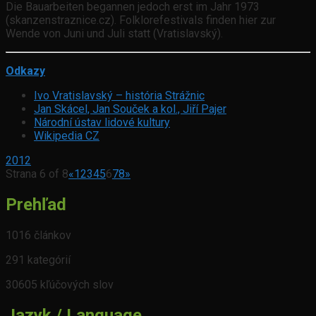
Die Bauarbeiten begannen jedoch erst im Jahr 1973
(skanzenstraznice.cz). Folklorefestivals finden hier zur
Wende von Juni und Juli statt (Vratislavský).
Odkazy
Ivo Vratislavský – história Strážnic
Jan Skácel, Jan Souček a kol., Jiří Pajer
Národní ústav lidové kultury
Wikipedia CZ
2012
Strana 6 of 8
«
1
2
3
4
5
6
7
8
»
Prehľad
1016 článkov
291 kategórií
30605 kľúčových slov
Jazyk / Language