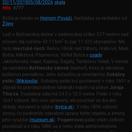
20/11/2019
05/08/2026
skala
Hits:
4777
Bytča je mesto na
Hornom Považí.
Nachádza sa neďaleko od
Žiliny
.
Leží v Bytčianskej doline v nadmorskej výške 337 metrov nad
2
morom. Na rozlohe 43.17 km
tu žije 11 320 obyvateľov. Má
tieto
mestské časti
: Beňov, Hliník nad Váhom, Hrabové, Malá
Bytča, Mikšová, Pšurnovice, Veľká Bytča a
osady
Jabloňovský majer, Kypúsy, Šagáty, Tomborov Salaš. V meste
sa nachádza
Bytčiansky zámok
(kaštieľ), ktorý je národnou
kultúrnou pamiatkou. Jeho súčasťou je renešančný
Sobášny
palác
(
Wikipedia
). Sobášny palác bol postavený v roku 1601 a
stavali ho pravdepodobne talianski majstri na pokyn
Juraja
Thurza
. Svadobná sála má 34.5 x 12.5 metra. Palác v roku
1647 vyhorel. Bol síce opravený, ale používal sa iba ako
sklady, dreváreň a sýpka (
bytca.sk
). V roku 1856 vyhorel
znovu, čo podnietilo stavebné úpravy tohto objektu a zmeny
jeho využitia (
muzeum.sk
).
Popperovci
palác vnútri celkom
prestavali a v roku 1886 sa z neho stala administratívna