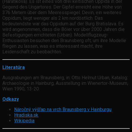
(Haratíková). Es ist eines von drei keltischen Oppida in der
Gegend des Ungartores. Der Gipfel erreicht eine Höhe von
376 Metern über dem Meeresspiegel. Devin, ein weiteres
Oppidum, liegt weniger als 2 km nordöstlich. Das
bedeutendste war das Oppidum auf der Burg Bratislava. Es
wird angenommen, dass die Bóier vor über 2000 Jahren die
Befestigungen errichteten (Urban). Modellflugzeug-
Enthusiasten besuchen den Braunsberg oft, um ihre Modelle
fliegen zu lassen, was es interessant macht, ihre
Leidenschaft zu beobachten.
Literatúra
Ausgrabungen am Braunsberg, in: Otto Helmut Urban, Katalog:
Archaeologie in Hainburg, Ausstellung im Wienertor-Museum,
Wien 1990, 13-20.
Odkazy
Náročný výšľap na vrch Braunsberg v Hainburgu
Hradiska.sk
Wikipedia