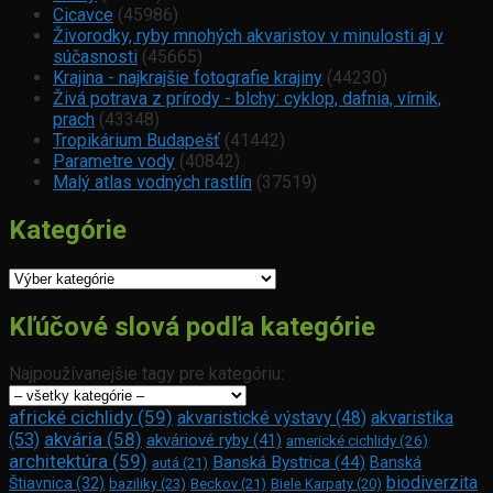
Cicavce
(45986)
Živorodky, ryby mnohých akvaristov v minulosti aj v
súčasnosti
(45665)
Krajina - najkrajšie fotografie krajiny
(44230)
Živá potrava z prírody - blchy: cyklop, dafnia, vírnik,
prach
(43348)
Tropikárium Budapešť
(41442)
Parametre vody
(40842)
Malý atlas vodných rastlín
(37519)
Kategórie
Kategórie
Kľúčové slová podľa kategórie
Najpoužívanejšie tagy pre kategóriu:
africké cichlidy
(59)
akvaristické výstavy
(48)
akvaristika
akvária
(58)
(53)
akváriové ryby
(41)
americké cichlidy
(26)
architektúra
(59)
Banská Bystrica
(44)
Banská
autá
(21)
biodiverzita
Štiavnica
(32)
baziliky
(23)
Beckov
(21)
Biele Karpaty
(20)