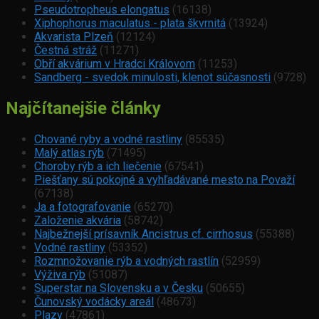
Pseudotropheus elongatus
(16138)
Xiphophorus maculatus - plata škvrnitá
(13924)
Akvarista Plzeň
(12124)
Čestná stráž
(11271)
Obří akvárium v Hradci Královom
(11253)
Sandberg - svedok minulosti, klenot súčasnosti
(9728)
Najčítanejšie články
Chované ryby a vodné rastliny
(85535)
Malý atlas rýb
(71495)
Choroby rýb a ich liečenie
(67541)
Piešťany sú pokojné a vyhľadávané mesto na Považí
(67138)
Ja a fotografovanie
(65270)
Založenie akvária
(58742)
Najbežnejší prísavník Ancistrus cf. cirrhosus
(55388)
Vodné rastliny
(53352)
Rozmnožovanie rýb a vodných rastlín
(52959)
Výživa rýb
(51087)
Superstar na Slovensku a v Česku
(50655)
Čunovský vodácky areál
(48673)
Plazy
(47861)