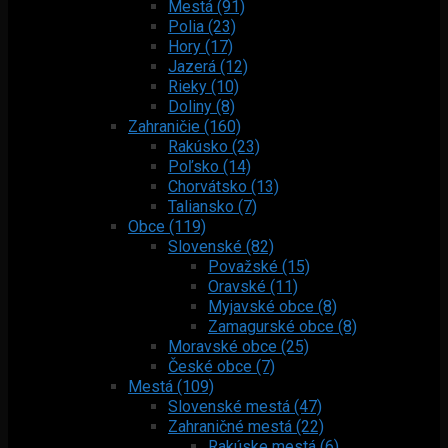
Mestá (91)
Polia (23)
Hory (17)
Jazerá (12)
Rieky (10)
Doliny (8)
Zahraničie (160)
Rakúsko (23)
Poľsko (14)
Chorvátsko (13)
Taliansko (7)
Obce (119)
Slovenské (82)
Považské (15)
Oravské (11)
Myjavské obce (8)
Zamagurské obce (8)
Moravské obce (25)
České obce (7)
Mestá (109)
Slovenské mestá (47)
Zahraničné mestá (22)
Rakúske mestá (6)