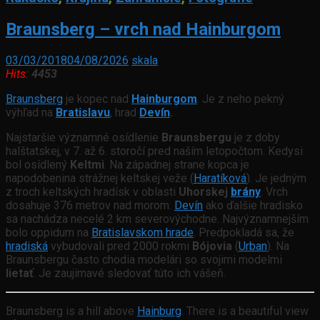
Braunsberg – vrch nad Hainburgom
03/03/2018
04/08/2026
skala
Hits:
4453
Braunsberg
je kopec nad
Hainburgom
. Je z neho pekný
výhľad na
Bratislavu
, hrad
Devín
.
Najstaršie významné osídlenie
Braunsbergu
je z doby
halštatskej, v 7. až 6. storočí pred naším letopočtom. Kedysi
bol osídlený
Keltmi
. Na západnej strane kopca je
napodobenina strážnej keltskej veže (
Haratíková
). Je jedným
z troch keltských hradísk v oblasti
Uhorskej
brány
. Vrch
dosahuje 376 metrov nad morom.
Devín
ako ďalšie hradisko
sa nachádza necelé 2 km severovýchodne. Najvýznamnejším
bolo oppidum na
Bratislavskom hrade
. Predpokladá sa, že
hradiská
vybudovali pred 2000 rokmi
Bójovia
(
Urban
). Na
Braunsbergu často chodia modelári so svojimi modelmi
lietať
. Je zaujímavé sledovať túto ich vášeň.
Braunsberg is a hill above
Hainburg
. There is a beautiful view