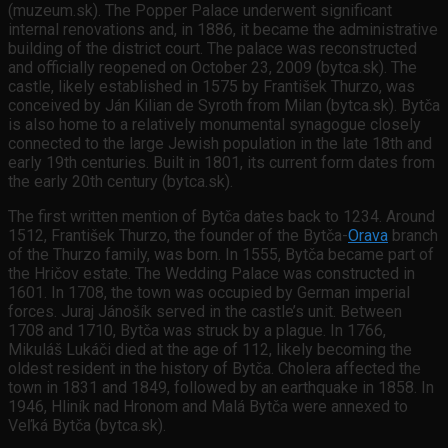
(muzeum.sk). The Popper Palace underwent significant
internal renovations and, in 1886, it became the administrative
building of the district court. The palace was reconstructed
and officially reopened on October 23, 2009 (bytca.sk). The
castle, likely established in 1575 by František Thurzo, was
conceived by Ján Kilian de Syroth from Milan (bytca.sk). Bytča
is also home to a relatively monumental synagogue closely
connected to the large Jewish population in the late 18th and
early 19th centuries. Built in 1801, its current form dates from
the early 20th century (bytca.sk).
The first written mention of Bytča dates back to 1234. Around
1512, František Thurzo, the founder of the Bytča-
Orava
branch
of the Thurzo family, was born. In 1555, Bytča became part of
the Hričov estate. The Wedding Palace was constructed in
1601. In 1708, the town was occupied by German imperial
forces. Juraj Jánošík served in the castle’s unit. Between
1708 and 1710, Bytča was struck by a plague. In 1766,
Mikuláš Lukáči died at the age of 112, likely becoming the
oldest resident in the history of Bytča. Cholera affected the
town in 1831 and 1849, followed by an earthquake in 1858. In
1946, Hliník nad Hronom and Malá Bytča were annexed to
Veľká Bytča (bytca.sk).