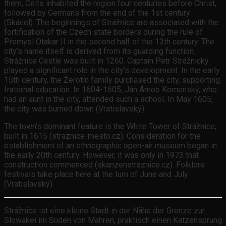
them, Celts inhabited the region four centuries before Christ,
followed by Germans from the end of the 1st century
(Skácel). The beginnings of Strážnice are associated with the
fortification of the Czech state borders during the rule of
Přemysl Otakar II in the second half of the 13th century. The
city’s name itself is derived from its guarding function.
Strážnice Castle was built in 1260. Captain Petr Strážnický
played a significant role in the city’s development. In the early
15th century, the Žerotín family purchased the city, supporting
fraternal education. In 1604-1605, Ján Ámos Komenský, who
had an aunt in the city, attended such a school. In May 1605,
the city was burned down (Vratislavský).
The town’s dominant feature is the White Tower of Strážnice,
built in 1615 (straznice-mesto.cz). Consideration for the
establishment of an ethnographic open-air museum began in
the early 20th century. However, it was only in 1973 that
construction commenced (skanzenstraznice.cz). Folklore
festivals take place here at the turn of June and July
(Vratislavský).
Strážnice ist eine kleine Stadt in der Nähe der Grenze zur
Slowakei im Süden von Mähren, praktisch einen Katzensprung