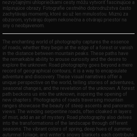
nezvyčajnými uhlopriečkami cesty môžu vytvoriť fascinujúce a
inšpirujúce obrazy. Fotografie cestného dobrodružstva často
zachytávajú momenty, ktoré sú už len minulosťou. Miznú za
obzorom, vytvárajú dojem nekonečna a otvárajú priestor na
sny o neobjavenom.
The enchanting world of photography captures the essence
of roads, whether they begin at the edge of a forest or vanish
in the distance between mountain peaks. These paths have
the remarkable ability to arouse curiosity and the desire to
explore the unknown. Road photography goes beyond a mere
record of geographical contours; it is a way to encapsulate
adventure and discovery. These visual narratives offer a
unique perspective on the world, telling stories of adventures,
seasonal changes, and the revelation of the unknown. A forest
path beckons us into the unknown, inspiring the opening of
new chapters. Photographs of roads traversing mountain
ranges showcase the beauty of steep ascents and panoramic
views. The winding serpentine roads, often cloaked in layers
of mist, add an air of mystery. Road photography also delves
into the transformations of the landscape through different
seasons. The vibrant colors of spring, deep hues of summer,
autumnal foliage, and winter’s snowy blankets each contribute