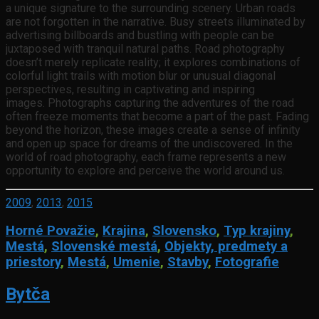
a unique signature to the surrounding scenery. Urban roads
are not forgotten in the narrative. Busy streets illuminated by
advertising billboards and bustling with people can be
juxtaposed with tranquil natural paths. Road photography
doesn’t merely replicate reality; it explores combinations of
colorful light trails with motion blur or unusual diagonal
perspectives, resulting in captivating and inspiring
images. Photographs capturing the adventures of the road
often freeze moments that become a part of the past. Fading
beyond the horizon, these images create a sense of infinity
and open up space for dreams of the undiscovered. In the
world of road photography, each frame represents a new
opportunity to explore and perceive the world around us.
2009
,
2013
,
2015
Horné Považie
,
Krajina
,
Slovensko
,
Typ krajiny
,
Mestá
,
Slovenské mestá
,
Objekty, predmety a
priestory
,
Mestá
,
Umenie
,
Stavby
,
Fotografie
Bytča