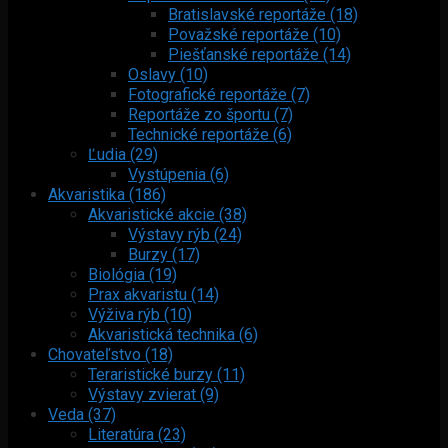
Bratislavské reportáže (18)
Považské reportáže (10)
Piešťanské reportáže (14)
Oslavy (10)
Fotografické reportáže (7)
Reportáže zo športu (7)
Technické reportáže (6)
Ľudia (29)
Vystúpenia (6)
Akvaristika (186)
Akvaristické akcie (38)
Výstavy rýb (24)
Burzy (17)
Biológia (19)
Prax akvaristu (14)
Výživa rýb (10)
Akvaristická technika (6)
Chovateľstvo (18)
Teraristické burzy (11)
Výstavy zvierat (9)
Veda (37)
Literatúra (23)