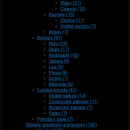
Vtáky (21)
Cicavce (10)
Rastliny (75)
Stromy (11)
Vodné rastliny (7)
Atlasy (7)
Biotopy (97)
Hory (29)
Skaly (17)
Vodopády (10)
Jazerá (9)
Les (9)
Plesá (8)
Doliny (7)
Mokrade (6)
Ľudská príroda (41)
Vodné nádrže (14)
Zoologické záhrady (11)
Botanické záhrady (7)
Parky (7)
Príroda v čase (7)
Objekty, predmety a priestory (142)