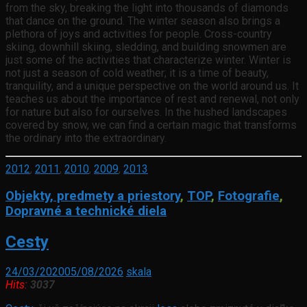
from the sky, breaking the light into thousands of diamonds
that dance on the ground. The winter season also brings a
plethora of joys and activities for people. Cross-country
skiing, downhill skiing, sledding, and building snowmen are
just some of the activities that characterize winter. Winter is
not just a season of cold weather; it is a time of beauty,
tranquility, and a unique perspective on the world around us. It
teaches us about the importance of rest and renewal, not only
for nature but also for ourselves. In the hushed landscapes
covered by snow, we can find a certain magic that transforms
the ordinary into the extraordinary.
2012
,
2011
,
2010
,
2009
,
2013
Objekty, predmety a priestory
,
TOP
,
Fotografie
,
Dopravné a technické diela
Cesty
24/03/2020
05/08/2026
skala
Hits:
3037