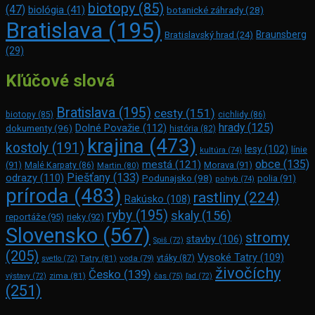
biotopy
(85)
(47)
biológia
(41)
botanické záhrady
(28)
Bratislava
(195)
Braunsberg
Bratislavský hrad
(24)
(29)
Kľúčové slová
Bratislava
(195)
cesty
(151)
biotopy
(85)
cichlidy
(86)
hrady
(125)
Dolné Považie
(112)
dokumenty
(96)
história
(82)
krajina
(473)
kostoly
(191)
lesy
(102)
línie
kultúra
(74)
obce
(135)
mestá
(121)
(91)
Morava
(91)
Malé Karpaty
(86)
Martin
(80)
Piešťany
(133)
odrazy
(110)
Podunajsko
(98)
polia
(91)
pohyb
(74)
príroda
(483)
rastliny
(224)
Rakúsko
(108)
ryby
(195)
skaly
(156)
reportáže
(95)
rieky
(92)
Slovensko
(567)
stromy
stavby
(106)
Spiš
(72)
(205)
Vysoké Tatry
(109)
Tatry
(81)
voda
(79)
vtáky
(87)
svetlo
(72)
živočíchy
Česko
(139)
zima
(81)
výstavy
(72)
čas
(75)
ľad
(72)
(251)