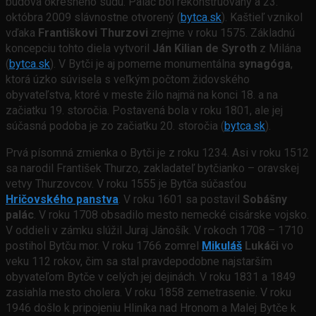
budova okresného súdu. Palác bol rekonštruovaný a 23.
októbra 2009 slávnostne otvorený (
bytca.sk
). Kaštieľ vznikol
vďaka
Františkovi Thurzovi
zrejme v roku 1575. Základnú
koncepciu tohto diela vytvoril
Ján Kilian de Syroth
z Milána
(
bytca.sk
). V Bytči je aj pomerne monumentálna
synagóga
,
ktorá úzko súvisela s veľkým počtom židovského
obyvateľstva, ktoré v meste žilo najmä na konci 18. a na
začiatku 19. storočia. Postavená bola v roku 1801, ale jej
súčasná podoba je zo začiatku 20. storočia (
bytca.sk
).
Prvá písomná zmienka o Bytči je z roku 1234. Asi v roku 1512
sa narodil František Thurzo, zakladateľ bytčianko – oravskej
vetvy Thurzovcov. V roku 1555 je Bytča súčasťou
Hričovského panstva
. V roku 1601 sa postavil
Sobášny
palác
. V roku 1708 obsadilo mesto nemecké cisárske vojsko.
V oddieli v zámku slúžil Juraj Jánošík. V rokoch 1708 – 1710
postihol Bytču mor. V roku 1766 zomrel
Mikuláš
Lukáči
vo
veku 112 rokov, čim sa stal pravdepodobne najstarším
obyvateľom Bytče v celých jej dejinách. V roku 1831 a 1849
zasiahla mesto cholera. V roku 1858 zemetrasenie. V roku
1946 došlo k pripojeniu Hliníka nad Hronom a Malej Bytče k