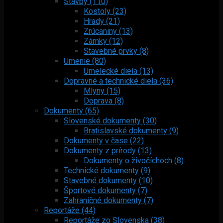
Stavby (110)
Kostoly (23)
Hrady (21)
Zrúcaniny (13)
Zámky (12)
Stavebné prvky (8)
Umenie (80)
Umelecké diela (13)
Dopravné a technické diela (36)
Mlyny (15)
Doprava (8)
Dokumenty (65)
Slovenské dokumenty (30)
Bratislavské dokumenty (9)
Dokumenty v čase (22)
Dokumenty z prírody (13)
Dokumenty o živočíchoch (8)
Technické dokumenty (9)
Stavebné dokumenty (10)
Športové dokumenty (7)
Zahraničné dokumenty (7)
Reportáže (44)
Reportáže zo Slovenska (38)