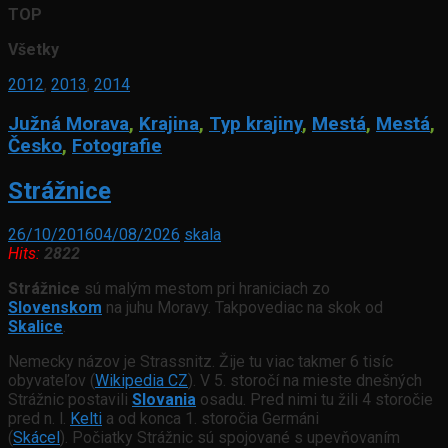
TOP
Všetky
2012
,
2013
,
2014
Južná Morava
,
Krajina
,
Typ krajiny
,
Mestá
,
Mestá
,
Česko
,
Fotografie
Strážnice
26/10/2016
04/08/2026
skala
Hits:
2822
Strážnice
sú malým mestom pri hraniciach zo
Slovenskom
na juhu Moravy. Takpovediac na skok od
Skalice
.
Nemecky názov je Strassnitz. Žije tu viac takmer 6 tisíc
obyvateľov (
Wikipedia CZ
). V 5. storočí na mieste dnešných
Strážnic postavili
Slovania
osadu. Pred nimi tu žili 4 storočie
pred n. l.
Kelti
a od konca 1. storočia Germáni
(
Skácel
). Počiatky Strážnic sú spojované s upevňovaním