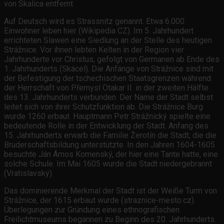
von Skalica entfernt.
Auf Deutsch wird es Strassnitz genannt. Etwa 6.000
Einwohner leben hier (Wikipedia CZ). Im 5. Jahrhundert
errichteten Slawen eine Siedlung an der Stelle des heutigen
Strážnice. Vor ihnen lebten Kelten in der Region vier
Jahrhunderte vor Christus, gefolgt von Germanen ab Ende des
1. Jahrhunderts (Skácel). Die Anfänge von Strážnice sind mit
der Befestigung der tschechischen Staatsgrenzen während
der Herrschaft von Přemysl Otakar II. in der zweiten Hälfte
des 13. Jahrhunderts verbunden. Der Name der Stadt selbst
leitet sich von ihrer Schutzfunktion ab. Die Strážnice Burg
wurde 1260 erbaut. Hauptmann Petr Strážnický spielte eine
bedeutende Rolle in der Entwicklung der Stadt. Anfang des
15. Jahrhunderts erwarb die Familie Žerotín die Stadt, die die
Bruderschaftsbildung unterstützte. In den Jahren 1604-1605
besuchte Ján Ámos Komenský, der hier eine Tante hatte, eine
solche Schule. Im Mai 1605 wurde die Stadt niedergebrannt
(Vratislavský).
Das dominierende Merkmal der Stadt ist der Weiße Turm von
Strážnice, der 1615 erbaut wurde (straznice-mesto.cz).
Überlegungen zur Gründung eines ethnografischen
Freilichtmuseums begannen zu Beginn des 20. Jahrhunderts.