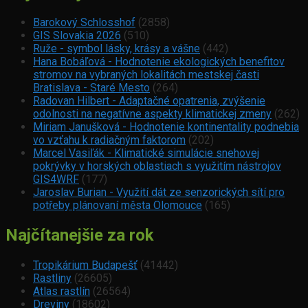
Barokový Schlosshof
(2858)
GIS Slovakia 2026
(510)
Ruže - symbol lásky, krásy a vášne
(442)
Hana Bobáľová - Hodnotenie ekologických benefitov
stromov na vybraných lokalitách mestskej časti
Bratislava - Staré Mesto
(264)
Radovan Hilbert - Adaptačné opatrenia, zvýšenie
odolnosti na negatívne aspekty klimatickej zmeny
(262)
Miriam Janušková - Hodnotenie kontinentality podnebia
vo vzťahu k radiačným faktorom
(202)
Marcel Vasiľák - Klimatické simulácie snehovej
pokrývky v horských oblastiach s využitím nástrojov
GIS4WRF
(177)
Jaroslav Burian - Využití dát ze senzorických sítí pro
potřeby plánovaní města Olomouce
(165)
Najčítanejšie za rok
Tropikárium Budapešť
(41442)
Rastliny
(26605)
Atlas rastlín
(26564)
Dreviny
(18602)