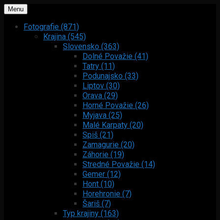
Menu
Fotografie (871)
Krajina (545)
Slovensko (363)
Dolné Považie (41)
Tatry (11)
Podunajsko (33)
Liptov (30)
Orava (29)
Horné Považie (26)
Myjava (25)
Malé Karpaty (20)
Spiš (21)
Zamagurie (20)
Záhorie (19)
Stredné Považie (14)
Gemer (12)
Hont (10)
Horehronie (7)
Šariš (7)
Typ krajiny (163)