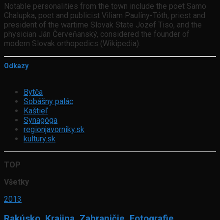
Notable personalities from the town include the poet Samo
Chalupka, poet and publicist Viliam Paulíny-Tóth, priest and
president of the wartime Slovak State Jozef Tiso, and the
physician Ján Červeňanský, considered the founder of
modern Slovak orthopedics (Wikipedia).
Odkazy
Bytča
Sobášny palác
Kaštieľ
Synagóga
regionjavorniky.sk
kultury.sk
TOP
Všetky
2013
Rakúsko
,
Krajina
,
Zahraničie
,
Fotografie