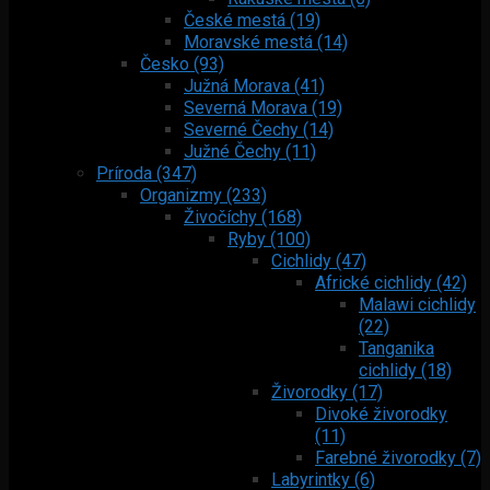
České mestá (19)
Moravské mestá (14)
Česko (93)
Južná Morava (41)
Severná Morava (19)
Severné Čechy (14)
Južné Čechy (11)
Príroda (347)
Organizmy (233)
Živočíchy (168)
Ryby (100)
Cichlidy (47)
Africké cichlidy (42)
Malawi cichlidy
(22)
Tanganika
cichlidy (18)
Živorodky (17)
Divoké živorodky
(11)
Farebné živorodky (7)
Labyrintky (6)