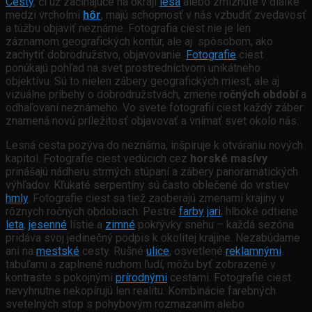
Cesty
, či už začínajúce na okraji
lesa
alebo zmiznuté v diaľke
medzi vrcholmi
hôr
, majú schopnosť v nás vzbudiť zvedavosť
a túžbu objaviť neznáme. Fotografia ciest nie je len
záznamom geografických kontúr, ale aj spôsobom, ako
zachytiť dobrodružstvo, objavovanie.
Fotografie
ciest
ponúkajú pohľad na svet prostredníctvom unikátneho
objektívu. Sú to nielen zábery geografických miest, ale aj
vizuálne príbehy o dobrodružstvách, zmene r
očných období
a
odhaľovaní neznámeho. Vo svete fotografií ciest každý záber
znamená novú príležitosť objavovať a vnímať svet okolo nás.
Lesná cesta pozýva do neznáma, inšpiruje k otváraniu nových
kapitol. Fotografie ciest vedúcich cez
horské masívy
prinášajú nádheru strmých stúpaní a zábery panoramatických
výhľadov. Kľukaté serpentíny sú často oblečené do vrstiev
hmly
. Fotografie ciest sa tiež zaoberajú zmenami krajiny v
rôznych ročných obdobiach. Pestré
farby
jari
, hlboké odtiene
leta
,
jesenné
lístie a
zimné
pokrývky snehu – každá sezóna
pridáva svoj jedinečný podpis k okolitej krajine. Nezabúdame
ani na
mestské
cesty. Rušné
ulice
, osvetlené
reklamnými
tabuľami a zaplnené ruchom ľudí, môžu byť zobrazené v
kontraste s pokojnými
prírodnými
cestami. Fotografie ciest
nevyhnutne nekopírujú len realitu. Kombinácie farebných
svetelných stop s pohybovým rozmazaním alebo