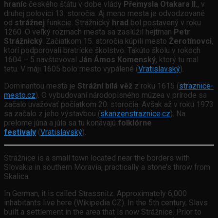
hraníc
českého štátu v dobe vlády
Přemysla Otakara II.
, v
druhej polovici 13. storočia. Aj meno mesta je odvodzované
od
strážnej
funkcie. Strážnický
hrad
bol postavený v roku
1260. O veľký rozmach mesta sa zaslúžil hejtman
Petr
Strážnický
. Začiatkom 15. storočia kúpili mesto
Žerotínovci
,
ktorí podporovali bratrícke školstvo. Takúto školu v rokoch
1604 – 5 navštevoval
Ján Ámos Komenský,
ktorý tu mal
tetu. V máji 1605 bolo mesto vypálené (
Vratislavský
).
Dominantou mesta je
Strážní bílá věž
z roku 1615 (
straznice-
mesto.cz
). O vybudovaní národopisného múzea v prírode sa
začalo uvažovať počiatkom 20. storočia. Avšak až v roku 1973
sa začalo z jeho výstavbou (
skanzenstraznice.cz
). Na
prelome júna a júla sa tu konávajú
folklórne
festivaly
(
Vratislavský
).
Strážnice is a small town located near the borders with
Slovakia in southern Moravia, practically a stone’s throw from
Skalica.
In German, it is called Strassnitz. Approximately 6,000
inhabitants live here (Wikipedia CZ). In the 5th century, Slavs
built a settlement in the area that is now Strážnice. Prior to