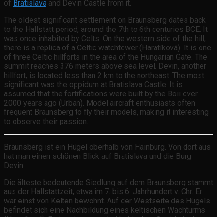
of
Bratislava
and Devin Castle from it.
The oldest significant settlement on Braunsberg dates back
to the Hallstatt period, around the 7th to 6th centuries BCE. It
was once inhabited by Celts. On the western side of the hill,
there is a replica of a Celtic watchtower (Haratíková). It is one
of three Celtic hillforts in the area of the Hungarian Gate. The
summit reaches 376 meters above sea level. Devin, another
hillfort, is located less than 2 km to the northeast. The most
significant was the oppidum at Bratislava Castle. It is
assumed that the fortifications were built by the Boii over
2000 years ago (Urban). Model aircraft enthusiasts often
frequent Braunsberg to fly their models, making it interesting
to observe their passion.
Braunsberg ist ein Hügel oberhalb von Hainburg. Von dort aus
hat man einen schönen Blick auf Bratislava und die Burg
Devin.
Die älteste bedeutende Siedlung auf dem Braunsberg stammt
aus der Hallstattzeit, etwa im 7. bis 6. Jahrhundert v. Chr. Er
war einst von Kelten bewohnt. Auf der Westseite des Hügels
befindet sich eine Nachbildung eines keltischen Wachturms