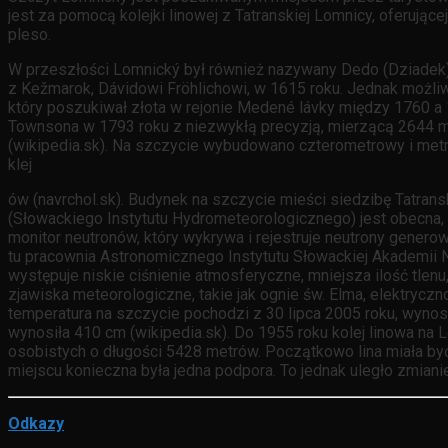
jest za pomocą kolejki linowej z Tatranskiej Lomnicy, oferujące
pleso.
W przeszłości Lomnický był również nazywany Dedo (Dziadek) (w
z Kežmarok, Dávidowi Fröhlichowi, w 1615 roku. Jednak możli
który poszukiwał złota w rejonie Medené lávky między 1760 a 
Townsona w 1793 roku z niezwykłą precyzją, mierzącą 2644 
(wikipedia.sk). Na szczycie wybudowano czterometrowy i met
klej
ów (navrchol.sk). Budynek na szczycie mieści siedzibę Tatran
(Słowackiego Instytutu Hydrometeorologicznego) jest obecna,
monitor neutronów, który wykrywa i rejestruje neutrony gene
tu pracownia Astronomicznego Instytutu Słowackiej Akademii N
występuje niskie ciśnienie atmosferyczne, mniejsza ilość tl
zjawiska meteorologiczne, takie jak ognie św. Elma, elektrycz
temperatura na szczycie pochodzi z 30 lipca 2005 roku, wyn
wynosiła 410 cm (wikipedia.sk). Do 1955 roku kolej linowa na
osobistych o długości 5428 metrów. Początkowo lina miała by
miejscu konieczna była jedna podpora. To jednak uległo zmianie 
Odkazy