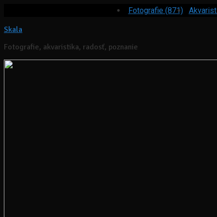
Fotografie (871)
Akvarist
Skala
Fotografie, akvaristika, radosť, poznanie