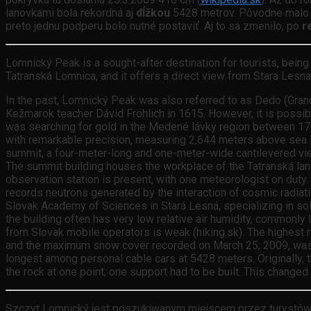
lanovkami bola rekordná aj
dĺžkou
5428 metrov. Pôvodne malo
preto jednu podperu bolo nutné postaviť. Aj to sa zmenilo, po
r
Lomnický Peak is a sought-after destination for tourists, being
Tatranská Lomnica, and it offers a direct view from Stara Lesn
In the past, Lomnický Peak was also referred to as Dedo (Grandfat
Kežmarok teacher Dávid Fröhlich in 1615. However, it is possib
was searching for gold in the Medené lávky region between 17
with remarkable precision, measuring 2,644 meters above sea l
summit, a four-meter-long and one-meter-wide cantilevered viewi
The summit building houses the workplace of the Tatranská la
observation station is present, with one meteorologist on duty
records neutrons generated by the interaction of cosmic radiatio
Slovak Academy of Sciences in Stará Lesná, specializing in sola
the building often has very low relative air humidity, commonly 
from Slovak mobile operators is weak (hiking.sk). The highest r
and the maximum snow cover recorded on March 25, 2009, was 410
longest among personal cable cars at 5428 meters. Originally,
the rock at one point, one support had to be built. This changed
Szczyt Lomnický jest poszukiwanym miejscem przez turystów