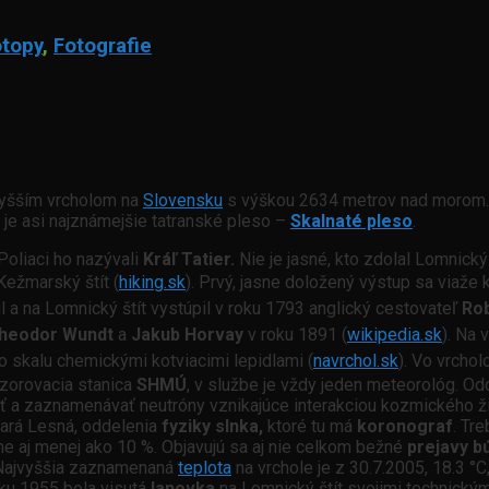
otopy
,
Fotografie
jvyšším vrcholom na
Slovensku
s výškou 2634 metrov nad morom.
je asi najznámejšie tatranské pleso –
Skalnaté pleso
.
 Poliaci ho nazývali
Kráľ Tatier.
Nie je jasné, kto zdolal Lomnický
Kežmarský štít (
hiking.sk
).
Prvý, jasne doložený výstup sa viaže 
 a na Lomnický štít vystúpil v roku 1793 anglický cestovateľ
Ro
heodor Wundt
a
Jakub Horvay
v roku 1891 (
wikipedia.sk
). Na 
 o skalu chemickými kotviacimi lepidlami (
navrchol.sk
).
Vo vrchol
ozorovacia stanica
SHMÚ
, v službe je vždy jeden meteorológ. O
ať a zaznamenávať neutróny vznikajúce interakciou kozmického ži
ará Lesná, oddelenia
fyziky slnka,
ktoré tu má
koronograf
. Tr
e aj menej ako 10 %. Objavujú sa aj nie celkom bežné
prejavy b
 Najvyššia zaznamenaná
teplota
na vrchole je z 30.7.2005, 18.3 
oku 1955 bola visutá
lanovka
na Lomnický štít svojimi technick