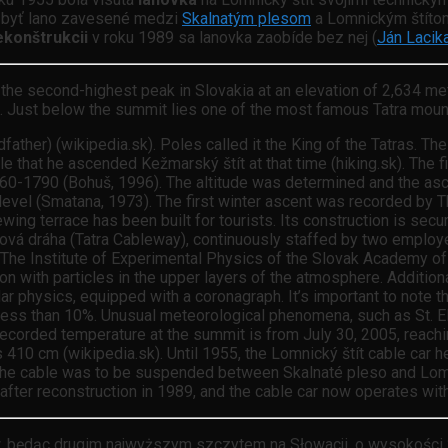
 byť lano zavesené medzi
Skalnatým plesom
a Lomnickým štítom
ekonštrukcii
v roku 1989 sa lanovka zaobíde bez nej (
Ján Lacik
 the second-highest peak in Slovakia at an elevation of 2,634 met
a. Just below the summit lies one of the most famous Tatra mount
her) (wikipedia.sk). Poles called it the King of the Tatras. The f
le that he ascended Kežmarský štít at that time (hiking.sk). The
60-1790 (Bohuš, 1996). The altitude was determined and the as
evel (Smatana, 1973). The first winter ascent was recorded by T
ng terrace has been built for tourists. Its construction is secu
nová dráha (Tatra Cableway), continuously staffed by two emplo
. The Institute of Experimental Physics of the Slovak Academy of
n with particles in the upper layers of the atmosphere. Additional
r physics, equipped with a coronagraph. It’s important to note th
less than 10%. Unusual meteorological phenomena, such as St. Elmo’
ecorded temperature at the summit is from July 30, 2005, reachin
 cm (wikipedia.sk). Until 1955, the Lomnický štít cable car hel
 the cable was to be suspended between Skalnaté pleso and Lomni
 after reconstruction in 1989, and the cable car now operates with
, będąc drugim najwyższym szczytem na Słowacji, o wysokośc