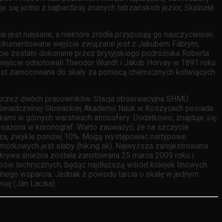
e się jedno z najbardziej znanych tatrzańskich jezior, Skalnaté
 jest niejasne, a niektóre źródła przypisują go nauczycielowi
 udokumentowane wejście związane jest z Jakubem Fábrym,
cie zostało dokonane przez brytyjskiego podróżnika Roberta
ejście odnotowali Theodor Wundt i Jakub Horvay w 1891 roku
 jest zamocowana do skały za pomocą chemicznych kotwiących
ną przez dwóch pracowników. Stacja obserwacyjna SHMÚ
oświadczalnej Słowackiej Akademii Nauk w Koszycach posiada
tkami w górnych warstwach atmosfery. Dodatkowo, znajduje się
posażona w koronograf. Warto zauważyć, że na szczycie
etrza, zwykle poniżej 10%. Mogą występować nietypowe
omórkowych jest słaby (hiking.sk). Najwyższa zarejestrowana
krywa śnieżna została zanotowana 25 marca 2009 roku i
trów technicznych, będąc najdłuższą wśród kolejek linowych
nego wsparcia. Jednak z powodu tarcia o skałę w jednym
iej (Ján Lacika).