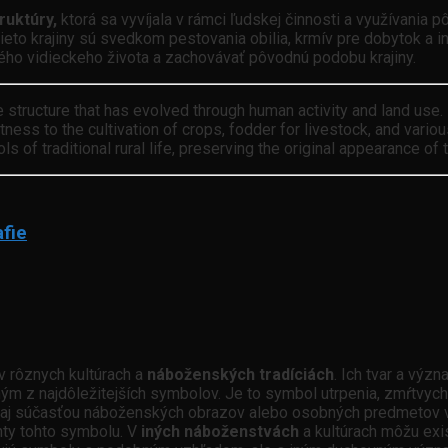
truktúry,
ktorá sa vyvíjala v rámci ľudskej činnosti a využívania
to krajiny sú svedkom pestovania obilia, krmív pre dobytok a in
ného vidieckeho života a zachovávať pôvodnú podobu krajiny.
e structure that has evolved through human activity and land use.
ess to the cultivation of crops, fodder for livestock, and various
ls of traditional rural life, preserving the original appearance of
fie
v rôznych kultúrach a
náboženských tradíciách
. Ich tvar a výz
ným z najdôležitejších symbolov. Je to symbol utrpenia, zmŕtvyc
yť aj súčasťou náboženských obrazov alebo osobných predmetov vi
nty tohto symbolu. V
iných náboženstvách
a kultúrach môžu exi