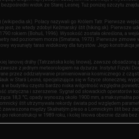
j bezpośredni widok ze Starej Lesnej. Tuż poniżej szczytu znajduj
ikipedia.sk). Polacy nazywali go Królem Tatr. Pierwsze wejście
we jest, że wtedy zdobył Kežmarský štít (hiking.sk). Pierwsze
1790 rokiem (Bohuš, 1996). Wysokość została określona, a wejś
metry nad poziomem morza (Smatana, 1973). Pierwsze zimowe w
rowy wysunięty taras widokowy dla turystów. Jego konstrukcja
skiej lanovej dráhy (Tatrzańska kolej linowa), zawsze obsadzo
 zawsze z jednym meteorologiem na dyżurze. Instytut Fizyki D
rowane przez oddziaływanie promieniowania kosmicznego z cząs
auk w Stará Lesná, specjalizująca się w fizyce słonecznej, wy
enu, a w budynku często bardzo niska wilgotność względna powi
ność statyczna i szerszenie. Sygnał od słowackich operatorów k
osząca 18,3 °C, opady wynoszą około 1900 mm, a maksymalna po
 Lomnický štít utrzymywała rekordy świata pod względem parame
ć zawieszona między Skalnatým pleso a Lomnickým štít bez żad
po rekonstrukcji w 1989 roku, i kolej linowa obecnie działa bez n