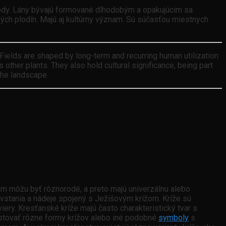
 pôdy. Lány bývajú formované dlhodobým a opakujúcim sa
ých plodín. Majú aj kultúrny význam. Sú súčasťou miestnych
 Fields are shaped by long-term and recurring human utilization
 other plants. They also hold cultural significance, being part
 the landscape.
nam môžu byť rôznorodé, a preto majú univerzálnu alebo
hvstania a nádeje spojený s Ježišovým krížom. Kríže sú
ery. Kresťanské kríže majú často charakteristický tvar s
stovať rôzne formy krížov alebo iné podobné
symboly
s