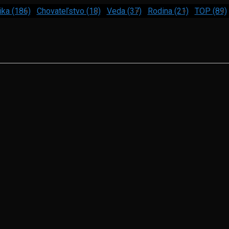
ika (186)
Chovateľstvo (18)
Veda (37)
Rodina (21)
TOP (89)