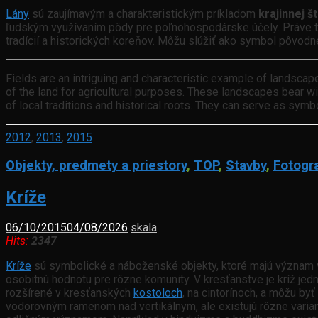
Lány
sú zaujímavým a charakteristickým príkladom
krajinnej š
ľudským využívaním pôdy pre poľnohospodárske účely. Práve tie
tradícií a historických koreňov. Môžu slúžiť ako symbol pôvod
Fields are an intriguing and characteristic example of landscap
of the land for agricultural purposes. These landscapes bear witn
of local traditions and historical roots. They can serve as symbo
2012
,
2013
,
2015
Objekty, predmety a priestory
,
TOP
,
Stavby
,
Fotogra
Kríže
06/10/2015
04/08/2026
skala
Hits:
2347
Kríže
sú symbolické a náboženské objekty, ktoré majú význam 
osobitnú hodnotu pre rôzne komunity. V kresťanstve je kríž jed
rozšírené v kresťanských
kostoloch
, na cintorínoch, a môžu b
vodorovným ramenom nad vertikálnym, ale existujú rôzne varia