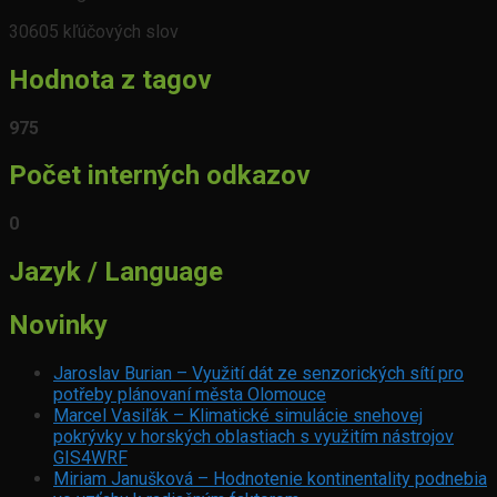
30605 kľúčových slov
Hodnota z tagov
975
Počet interných odkazov
0
Jazyk / Language
Novinky
Jaroslav Burian – Využití dát ze senzorických sítí pro
potřeby plánovaní města Olomouce
Marcel Vasiľák – Klimatické simulácie snehovej
pokrývky v horských oblastiach s využitím nástrojov
GIS4WRF
Miriam Janušková – Hodnotenie kontinentality podnebia