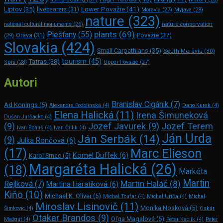
Lower Považie
(41)
Liptov
(35)
livebearers
(31)
Moravia
(27)
Myjava
(28)
nature
(323)
nature conservation
national cultural monuments
(26)
plants
(69)
Piešťany
(55)
Považie
(37)
(29)
Orava
(31)
Slovakia
(424)
Small Carpathians
(35)
South Moravia
(30)
tourism
(45)
Tatras
(38)
Spiš
(28)
Upper Považie
(27)
Autori
Branislav Cigánik
(7)
Ad Konings
(5)
Alexandra Podolinská
(4)
Dano Kurek
(4)
Elena Halická
(11)
Irena Šimuneková
Dušan Jurčacko
(4)
(9)
Jozef Javurek
(9)
Jozef Terem
Ivan Bohuš
(4)
Ivan Čillík
(4)
Ján Urda
Ján Serbák
(14)
(9)
Julka Rončová
(6)
Marc Elie­son
(17)
Kornel Duffek
(6)
Karol Srnec
(5)
Margaréta Halická
(26)
(18)
Markéta
Martin
Martin Haláč
(8)
Rejlková
(7)
Martina Haratíková
(6)
Kiňo
(10)
Michael K. Oliver
(5)
Michal Toufar
(4)
Michal Uriča
(4)
Michal
Miroslav Lisinovič
(11)
Monika Nosková
(5)
Šimkovic
(4)
Oskár
Otakar Brandos
(9)
Oľga Magalová
(5)
Mažgút
(4)
Peter Kaclík
(4)
Peter