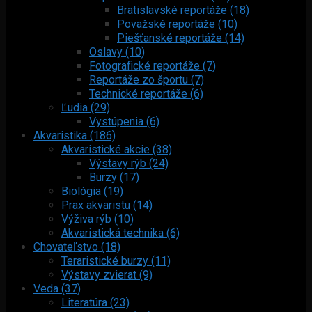
Bratislavské reportáže (18)
Považské reportáže (10)
Piešťanské reportáže (14)
Oslavy (10)
Fotografické reportáže (7)
Reportáže zo športu (7)
Technické reportáže (6)
Ľudia (29)
Vystúpenia (6)
Akvaristika (186)
Akvaristické akcie (38)
Výstavy rýb (24)
Burzy (17)
Biológia (19)
Prax akvaristu (14)
Výživa rýb (10)
Akvaristická technika (6)
Chovateľstvo (18)
Teraristické burzy (11)
Výstavy zvierat (9)
Veda (37)
Literatúra (23)