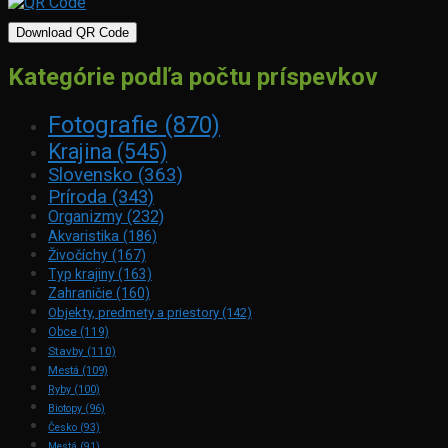
Download QR Code
Kategórie podľa počtu príspevkov
Fotografie
(870)
Krajina
(545)
Slovensko
(363)
Príroda
(343)
Organizmy
(232)
Akvaristika
(186)
Živočíchy
(167)
Typ krajiny
(163)
Zahraničie
(160)
Objekty, predmety a priestory
(142)
Obce
(119)
Stavby
(110)
Mestá
(109)
Ryby
(100)
Biotopy
(96)
Česko
(93)
Mestá
(91)