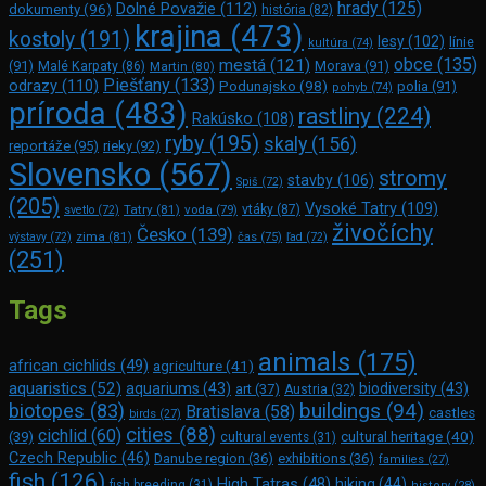
hrady
(125)
Dolné Považie
(112)
dokumenty
(96)
história
(82)
krajina
(473)
kostoly
(191)
lesy
(102)
línie
kultúra
(74)
obce
(135)
mestá
(121)
(91)
Morava
(91)
Malé Karpaty
(86)
Martin
(80)
Piešťany
(133)
odrazy
(110)
Podunajsko
(98)
polia
(91)
pohyb
(74)
príroda
(483)
rastliny
(224)
Rakúsko
(108)
ryby
(195)
skaly
(156)
reportáže
(95)
rieky
(92)
Slovensko
(567)
stromy
stavby
(106)
Spiš
(72)
(205)
Vysoké Tatry
(109)
Tatry
(81)
voda
(79)
vtáky
(87)
svetlo
(72)
živočíchy
Česko
(139)
zima
(81)
výstavy
(72)
čas
(75)
ľad
(72)
(251)
Tags
animals
(175)
african cichlids
(49)
agriculture
(41)
aquaristics
(52)
aquariums
(43)
biodiversity
(43)
art
(37)
Austria
(32)
buildings
(94)
biotopes
(83)
Bratislava
(58)
castles
birds
(27)
cities
(88)
cichlid
(60)
(39)
cultural heritage
(40)
cultural events
(31)
Czech Republic
(46)
Danube region
(36)
exhibitions
(36)
families
(27)
fish
(126)
High Tatras
(48)
hiking
(44)
fish breeding
(31)
history
(28)