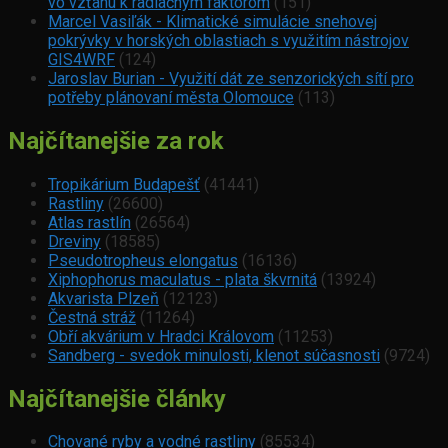
vo vzťahu k radiačným faktorom
(151)
Marcel Vasiľák - Klimatické simulácie snehovej
pokrývky v horských oblastiach s využitím nástrojov
GIS4WRF
(124)
Jaroslav Burian - Využití dát ze senzorických sítí pro
potřeby plánovaní města Olomouce
(113)
Najčítanejšie za rok
Tropikárium Budapešť
(41441)
Rastliny
(26600)
Atlas rastlín
(26564)
Dreviny
(18585)
Pseudotropheus elongatus
(16136)
Xiphophorus maculatus - plata škvrnitá
(13924)
Akvarista Plzeň
(12123)
Čestná stráž
(11264)
Obří akvárium v Hradci Královom
(11253)
Sandberg - svedok minulosti, klenot súčasnosti
(9724)
Najčítanejšie články
Chované ryby a vodné rastliny
(85534)