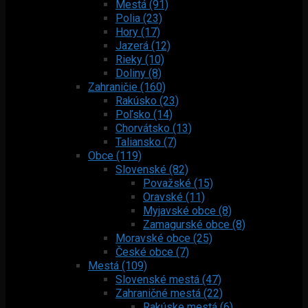
Mestá (91)
Polia (23)
Hory (17)
Jazerá (12)
Rieky (10)
Doliny (8)
Zahraničie (160)
Rakúsko (23)
Poľsko (14)
Chorvátsko (13)
Taliansko (7)
Obce (119)
Slovenské (82)
Považské (15)
Oravské (11)
Myjavské obce (8)
Zamagurské obce (8)
Moravské obce (25)
České obce (7)
Mestá (109)
Slovenské mestá (47)
Zahraničné mestá (22)
Rakúske mestá (6)