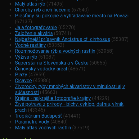
Malý atlas rýb
(71495)
Choroby rýb a ich liečenie
(67540)
Piešťany sú pokojné a vyhľadávané mesto na Považí
(67137)
Ja a fotografovanie
(65270)
Založenie akvária
(58741)
Najbežnejší prísavník Ancistrus cf. cirrhosus
(55387)
Vodné rastliny
(53352)
Rozmnožovanie rýb a vodných rastlín
(52958)
Výživa rýb
(51087)
Superstar na Slovensku a v Česku
(50655)
Čunovský vodácky areál
(48671)
Plazy
(47859)
Cicavce
(45986)
Živorodky, ryby mnohých akvaristov v minulosti aj v
súčasnosti
(45663)
Krajina - najkrajšie fotografie krajiny
(44229)
Živá potrava z prírody - blchy: cyklop, dafnia, vírnik,
prach
(43345)
Tropikárium Budapešť
(41441)
Parametre vody
(40840)
Malý atlas vodných rastlín
(37519)