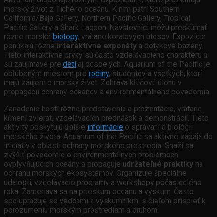
morský život z Tichého oceánu. K nim patrí Southern
California/Baja Gallery, Northern Pacific Gallery, Tropical
Pacific Gallery a Shark Lagoon. Návštevníci môžu preskúmať
rôzne morské
biotopy
, vrátane koralových útesov. Expozície
ponúkajú rôzne
interaktívne exponáty
a dotykové bazény.
Tieto interaktívne prvky sú často vzdelávacieho charakteru a
sú zaujímavé pre
deti
aj dospelých. Aquarium of the Pacific je
obľúbeným miestom pre
rodiny
, študentov a všetkých, ktorí
majú záujem o morský život. Zohráva kľúčovú úlohu v
propagácii ochrany oceánov a environmentálneho povedomia.
Zariadenie hostí rôzne predstavenia a prezentácie, vrátane
kŕmení zvierat, vzdelávacích prednášok a demonštrácií. Tieto
aktivity poskytujú ďalšie
informácie
o správaní a biológii
morského života. Aquarium of the Pacific sa aktívne zapája do
iniciatív v oblasti ochrany morského prostredia. Snaží sa
zvýšiť povedomie o environmentálnych problémoch
ovplyvňujúcich oceány a propaguje u
držateľné praktiky
na
ochranu morských ekosystémov. Organizuje špeciálne
udalosti, vzdelávacie programy a workshopy počas celého
roka. Zameriava sa na prieskum oceánu a výskum. Často
spolupracuje so vedcami a výskumníkmi s cieľom prispieť k
porozumeniu morským prostrediam a druhom.