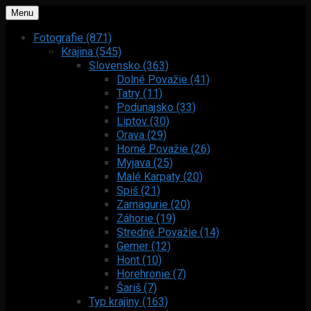
Menu
Fotografie (871)
Krajina (545)
Slovensko (363)
Dolné Považie (41)
Tatry (11)
Podunajsko (33)
Liptov (30)
Orava (29)
Horné Považie (26)
Myjava (25)
Malé Karpaty (20)
Spiš (21)
Zamagurie (20)
Záhorie (19)
Stredné Považie (14)
Gemer (12)
Hont (10)
Horehronie (7)
Šariš (7)
Typ krajiny (163)