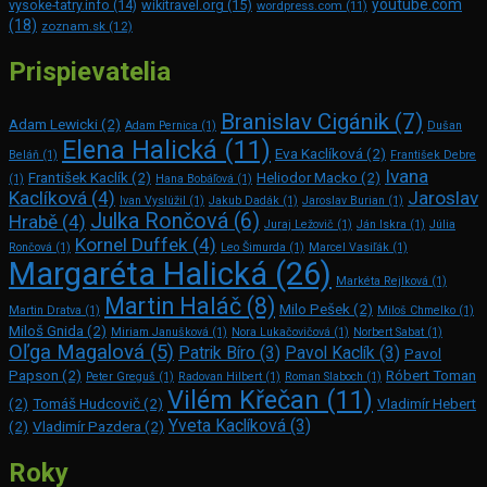
youtube.com
vysoke-tatry.info
(14)
wikitravel.org
(15)
wordpress.com
(11)
(18)
zoznam.sk
(12)
Prispievatelia
Branislav Cigánik
(7)
Adam Lewicki
(2)
Adam Pernica
(1)
Dušan
Elena Halická
(11)
Eva Kaclíková
(2)
Beláň
(1)
František Debre
Ivana
František Kaclík
(2)
Heliodor Macko
(2)
(1)
Hana Bobáľová
(1)
Kaclíková
(4)
Jaroslav
Ivan Vyslúžil
(1)
Jakub Dadák
(1)
Jaroslav Burian
(1)
Julka Rončová
(6)
Hrabě
(4)
Juraj Ležovič
(1)
Ján Iskra
(1)
Júlia
Kornel Duffek
(4)
Rončová
(1)
Leo Šimurda
(1)
Marcel Vasiľák
(1)
Margaréta Halická
(26)
Markéta Rejlková
(1)
Martin Haláč
(8)
Milo Pešek
(2)
Martin Dratva
(1)
Miloš Chmelko
(1)
Miloš Gnida
(2)
Miriam Janušková
(1)
Nora Lukačovičová
(1)
Norbert Sabat
(1)
Oľga Magalová
(5)
Patrik Bíro
(3)
Pavol Kaclík
(3)
Pavol
Papson
(2)
Róbert Toman
Peter Greguš
(1)
Radovan Hilbert
(1)
Roman Slaboch
(1)
Vilém Křečan
(11)
(2)
Tomáš Hudcovič
(2)
Vladimír Hebert
Yveta Kaclíková
(3)
(2)
Vladimír Pazdera
(2)
Roky