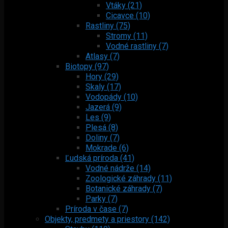
Vtáky (21)
Cicavce (10)
Rastliny (75)
Stromy (11)
Vodné rastliny (7)
Atlasy (7)
Biotopy (97)
Hory (29)
Skaly (17)
Vodopády (10)
Jazerá (9)
Les (9)
Plesá (8)
Doliny (7)
Mokrade (6)
Ľudská príroda (41)
Vodné nádrže (14)
Zoologické záhrady (11)
Botanické záhrady (7)
Parky (7)
Príroda v čase (7)
Objekty, predmety a priestory (142)