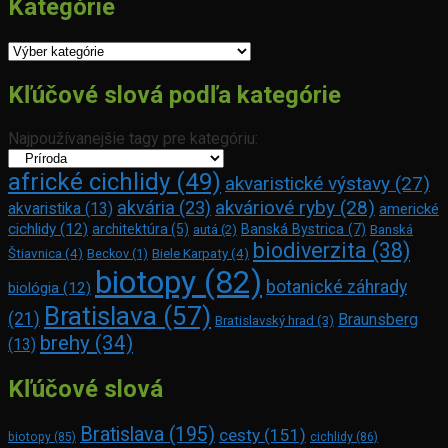
Kategórie
Kategórie
Kľúčové slová podľa kategórie
Najpoužívanejšie tagy pre kategóriu:
africké cichlidy
(49)
akvaristické výstavy
(27)
akváriové ryby
(28)
akvária
(23)
akvaristika
(13)
americké
cichlidy
(12)
architektúra
(5)
Banská Bystrica
(7)
autá
(2)
Banská
biodiverzita
(38)
Štiavnica
(4)
Beckov
(1)
Biele Karpaty
(4)
biotopy
(82)
botanické záhrady
biológia
(12)
Bratislava
(57)
(21)
Braunsberg
Bratislavský hrad
(3)
brehy
(34)
(13)
Kľúčové slová
Bratislava
(195)
cesty
(151)
biotopy
(85)
cichlidy
(86)