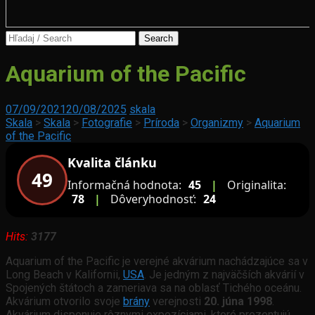
Search
for:
Akvafit
Aquarium of the Pacific
Žilina
Chovňa
07/09/2021
20/08/2025
skala
Jána
Skala
>
Skala
>
Fotografie
>
Príroda
>
Organizmy
>
Aquarium
Budaia
of the Pacific
Kvalita článku
49
Informačná hodnota:
45
|
Originalita:
78
|
Dôveryhodnosť:
24
Hits:
3177
Aquarium of the Pacific je verejné akvárium nachádzajúce sa v
Long Beach v Kalifornii,
USA
. Je jedným z najväčších akvárií v
Spojených štátoch a zameriava sa na oblasť Tichého oceánu.
Akvárium otvorilo svoje
brány
verejnosti
20. júna 1998
.
Akvárium disponuje rôznymi expozíciami, ktoré prezentujú