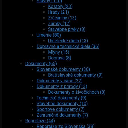
Stavby (110)
Kostoly (23)
Hrady (21)
Zrúcaniny (13)
Zámky (12)
Stavebné prvky (8)
Umenie (80)
Umelecké diela (13)
Dopravné a technické diela (36)
Mlyny (15)
Doprava (8)
Dokumenty (65)
Slovenské dokumenty (30)
Bratislavské dokumenty (9)
Dokumenty v čase (22)
Dokumenty z prírody (13)
Dokumenty o živočíchoch (8)
Technické dokumenty (9)
Stavebné dokumenty (10)
Športové dokumenty (7)
Zahraničné dokumenty (7)
Reportáže (44)
Reportáže zo Slovenska (38)