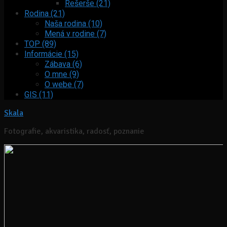
Rešerše (21)
Rodina (21)
Naša rodina (10)
Mená v rodine (7)
TOP (89)
Informácie (15)
Zábava (6)
O mne (9)
O webe (7)
GIS (11)
Skala
Fotografie, akvaristika, radosť, poznanie