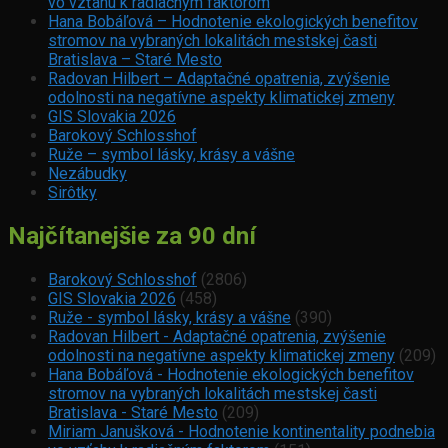
vo vzťahu k radiačným faktorom
Hana Bobáľová – Hodnotenie ekologických benefitov
stromov na vybraných lokalitách mestskej časti
Bratislava – Staré Mesto
Radovan Hilbert – Adaptačné opatrenia, zvýšenie
odolnosti na negatívne aspekty klimatickej zmeny
GIS Slovakia 2026
Barokový Schlosshof
Ruže – symbol lásky, krásy a vášne
Nezábudky
Sirôtky
Najčítanejšie za 90 dní
Barokový Schlosshof
(2806)
GIS Slovakia 2026
(458)
Ruže - symbol lásky, krásy a vášne
(390)
Radovan Hilbert - Adaptačné opatrenia, zvýšenie
odolnosti na negatívne aspekty klimatickej zmeny
(209)
Hana Bobáľová - Hodnotenie ekologických benefitov
stromov na vybraných lokalitách mestskej časti
Bratislava - Staré Mesto
(209)
Miriam Janušková - Hodnotenie kontinentality podnebia