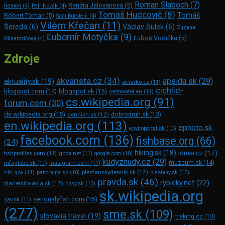
Roman Slaboch
(7)
Renáta Jaloviarová
(5)
Remeň
(4)
Petr Novák
(4)
Tomáš Hudcovič
(8)
Tomáš
Róbert Toman
(5)
Sam Bors­tein
(4)
Vilém Křečan
(11)
Šereda
(6)
Václav Sulek
(6)
Zuzana
Ľubomír Motyčka
(9)
Ľuboš Vodička
(5)
Minarovičová
(4)
Zdroje
akvarista.cz
(34)
apsida.sk
(29)
aktuality.sk
(19)
akvarko.cz
(11)
cichlid-
blogspot.com
(14)
blogspot.sk
(15)
cestovatel.eu
(11)
cs.wikipedia.org
(91)
forum.com
(30)
de.wikipedia.org
(15)
dennikn.sk
(12)
dobrodruh.sk
(13)
en.wikipedia.org
(113)
ephoto.sk
enviroportal.sk
(10)
facebook.com
(136)
fishbase.org
(66)
(24)
hiking.sk
(18)
idnes.cz
(17)
fishprofiles.com
(11)
gcca.net
(11)
google.com
(10)
kudyznudy.cz
(29)
muzeum.sk
(14)
infoglobe.sk
(11)
instagram.com
(11)
piestanskydennik.sk
(12)
nih.gov
(11)
panorama.sk
(10)
piestany.sk
(10)
pravda.sk
(46)
rybicky.net
(22)
planetslovakia.sk
(12)
pnky.sk
(10)
sk.wikipedia.org
seriouslyfish.com
(15)
sav.sk
(11)
(277)
sme.sk
(109)
slovakia.travel
(19)
treking.cz
(13)