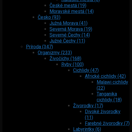
České mestá (19)
Moravské mestá (14)
Česko (93)
Južná Morava (41)
Severná Morava (19)
Severné Čechy (14)
Južné Čechy (11)
Príroda (347)
Organizmy (233)
Živočíchy (168)
Ryby (100)
Cichlidy (47)
Africké cichlidy (42)
Malawi cichlidy
(22)
Tanganika
cichlidy (18)
Živorodky (17)
Divoké živorodky
(11)
Farebné živorodky (7)
Labyrintky (6)