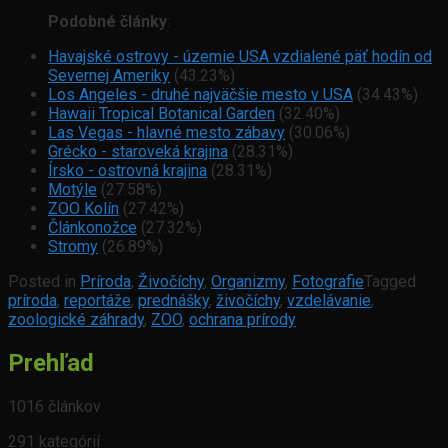
Podobné články
:
Havajské ostrovy - územie USA vzdialené päť hodín od
Severnej Ameriky
(43.23%)
Los Angeles - druhé najväčšie mesto v USA
(34.43%)
Hawaii Tropical Botanical Garden
(32.40%)
Las Vegas - hlavné mesto zábavy
(30.06%)
Grécko - staroveká krajina
(28.31%)
Írsko - ostrovná krajina
(28.31%)
Motýle
(27.58%)
ZOO Kolín
(27.42%)
Článkonožce
(27.32%)
Stromy
(26.89%)
Posted in
Príroda
,
Živočíchy
,
Organizmy
,
Fotografie
Tagged
príroda
,
reportáže
,
prednášky
,
živočíchy
,
vzdelávanie
,
zoologické záhrady
,
ZOO
,
ochrana prírody
Prehľad
1016 článkov
291 kategórií