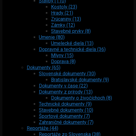
Stavby (110)
Kostoly (23)
Hrady (21)
Zrúcaniny (13)
Zámky (12)
Stavebné prvky (8)
Umenie (80)
Umelecké diela (13)
Dopravné a technické diela (36)
Mlyny (15)
Doprava (8)
Dokumenty (65)
Slovenské dokumenty (30)
Bratislavské dokumenty (9)
Dokumenty v čase (22)
Dokumenty z prírody (13)
Dokumenty o živočíchoch (8)
Technické dokumenty (9)
Stavebné dokumenty (10)
Športové dokumenty (7)
Zahraničné dokumenty (7)
Reportáže (44)
Reportáže zo Slovenska (38)