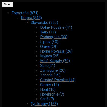
Menu
Fotografie (871)
Krajina (545)
Slovensko (363)
Dolné Považie (41)
Tatry (11)
Podunajsko (33)
Liptov (30)
Orava (29)
Horné Považie (26)
Myjava (25)
Malé Karpaty (20)
Spiš (21)
Zamagurie (20)
Záhorie (19)
Stredné Považie (14)
Gemer (12)
Hont (10)
Horehronie (7)
Šariš (7)
Typ krajiny (163)