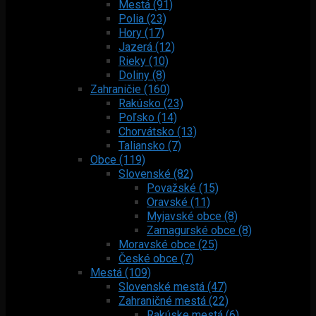
Mestá (91)
Polia (23)
Hory (17)
Jazerá (12)
Rieky (10)
Doliny (8)
Zahraničie (160)
Rakúsko (23)
Poľsko (14)
Chorvátsko (13)
Taliansko (7)
Obce (119)
Slovenské (82)
Považské (15)
Oravské (11)
Myjavské obce (8)
Zamagurské obce (8)
Moravské obce (25)
České obce (7)
Mestá (109)
Slovenské mestá (47)
Zahraničné mestá (22)
Rakúske mestá (6)