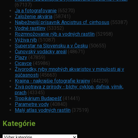
(67137)
Ja a fotografovanie
(65270)
Založenie akvária
(58741)
Najbežnejší prísavník Ancistrus cf. cirrhosus
(55387)
Vodné rastliny
(53352)
Rozmnožovanie rýb a vodných rastlín
(52958)
Výživa rýb
(51087)
Superstar na Slovensku a v Česku
(50655)
Čunovský vodácky areál
(48671)
Plazy
(47859)
Cicavce
(45986)
Živorodky, ryby mnohých akvaristov v minulosti aj v
súčasnosti
(45663)
Krajina - najkrajšie fotografie krajiny
(44229)
Živá potrava z prírody - blchy: cyklop, dafnia, vírnik,
prach
(43345)
Tropikárium Budapešť
(41441)
Parametre vody
(40840)
Malý atlas vodných rastlín
(37519)
Kategórie
Kategórie