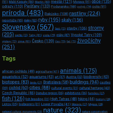
obce
(135)
mestá
(121)
(91)
Morava
(91)
Malé Karpaty
(86)
Martin
(80)
Piešťany
(133)
odrazy
(110)
Podunajsko
(98)
polia
(91)
pohyb
(74)
príroda
(483)
rastliny
(224)
Rakúsko
(108)
ryby
(195)
skaly
(156)
reportáže
(95)
rieky
(92)
Slovensko
(567)
stromy
stavby
(106)
Spiš
(72)
(205)
Vysoké Tatry
(109)
Tatry
(81)
voda
(79)
vtáky
(87)
svetlo
(72)
živočíchy
Česko
(139)
zima
(81)
výstavy
(72)
čas
(75)
ľad
(72)
(251)
Tags
animals
(175)
african cichlids
(49)
agriculture
(41)
aquaristics
(52)
aquariums
(43)
biodiversity
(43)
art
(37)
Austria
(32)
buildings
(94)
biotopes
(83)
Bratislava
(58)
castles
birds
(27)
cities
(88)
cichlid
(60)
(39)
cultural heritage
(40)
cultural events
(31)
Czech Republic
(46)
Danube region
(36)
exhibitions
(36)
families
(27)
fish
(126)
High Tatras
(48)
hiking
(44)
fish breeding
(31)
history
(28)
Lower Považie
(41)
Liptov
(35)
livebearers
(31)
Moravia
(27)
Myjava
(28)
nature
(323)
nature conservation
national cultural monuments
(26)