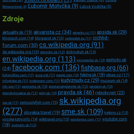
Zuzana
Ľubomír Motyčka
(9)
Ľuboš Vodička
(5)
Minarovičová
(4)
Zdroje
akvarista.cz
(34)
apsida.sk
(29)
aktuality.sk
(19)
akvarko.cz
(11)
cichlid-
blogspot.com
(14)
blogspot.sk
(15)
cestovatel.eu
(11)
cs.wikipedia.org
(91)
forum.com
(30)
de.wikipedia.org
(15)
dennikn.sk
(12)
dobrodruh.sk
(13)
en.wikipedia.org
(113)
ephoto.sk
enviroportal.sk
(10)
facebook.com
(136)
fishbase.org
(66)
(24)
hiking.sk
(18)
idnes.cz
(17)
fishprofiles.com
(11)
gcca.net
(11)
google.com
(10)
kudyznudy.cz
(29)
muzeum.sk
(14)
infoglobe.sk
(11)
instagram.com
(11)
piestanskydennik.sk
(12)
nih.gov
(11)
panorama.sk
(10)
piestany.sk
(10)
pravda.sk
(46)
rybicky.net
(22)
planetslovakia.sk
(12)
pnky.sk
(10)
sk.wikipedia.org
seriouslyfish.com
(15)
sav.sk
(11)
(277)
sme.sk
(109)
slovakia.travel
(19)
treking.cz
(13)
youtube.com
vysoke-tatry.info
(14)
wikitravel.org
(15)
wordpress.com
(11)
(18)
zoznam.sk
(12)