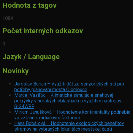
Hodnota z tagov
1084
Počet interných odkazov
0
Jazyk / Language
Novinky
Jaroslav Burian – Využití dát ze senzorických sítí pro
potřeby plánovaní města Olomouce
Marcel Vasiľák – Klimatické simulácie snehovej
pokrývky v horských oblastiach s využitím nástrojov
GIS4WRF
Miriam Janušková – Hodnotenie kontinentality podnebia
vo vzťahu k radiačným faktorom
Hana Bobáľová – Hodnotenie ekologických benefitov
stromov na vybraných lokalitách mestskej časti