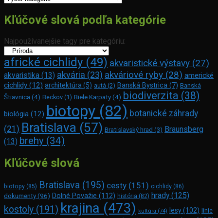
Kľúčové slová podľa kategórie
Najpoužívanejšie tagy pre kategóriu:
africké cichlidy
(49)
akvaristické výstavy
(27)
akváriové ryby
(28)
akvária
(23)
akvaristika
(13)
americké
cichlidy
(12)
architektúra
(5)
Banská Bystrica
(7)
autá
(2)
Banská
biodiverzita
(38)
Štiavnica
(4)
Beckov
(1)
Biele Karpaty
(4)
biotopy
(82)
botanické záhrady
biológia
(12)
Bratislava
(57)
(21)
Braunsberg
Bratislavský hrad
(3)
brehy
(34)
(13)
Kľúčové slová
Bratislava
(195)
cesty
(151)
biotopy
(85)
cichlidy
(86)
hrady
(125)
Dolné Považie
(112)
dokumenty
(96)
história
(82)
krajina
(473)
kostoly
(191)
lesy
(102)
línie
kultúra
(74)