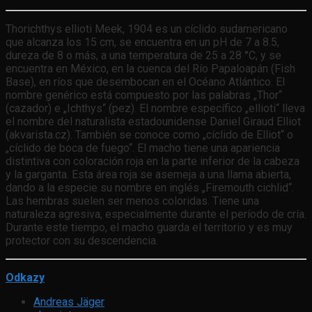
Thorichthys ellioti Meek, 1904 es un cíclido sudamericano
que alcanza los 15 cm, se encuentra en un pH de 7 a 8.5,
dureza de 8 o más, a una temperatura de 25 a 28 °C, y se
encuentra en México, en la cuenca del Río Papaloapán (Fish
Base), en ríos que desembocan en el Océano Atlántico. El
nombre genérico está compuesto por las palabras „Thor“
(cazador) e „Ichthys“ (pez). El nombre específico „ellioti“ lleva
el nombre del naturalista estadounidense Daniel Giraud Elliot
(akvarista.cz). También se conoce como „cíclido de Elliot“ o
„cíclido de boca de fuego“. El macho tiene una apariencia
distintiva con coloración roja en la parte inferior de la cabeza
y la garganta. Esta área roja se asemeja a una llama abierta,
dando a la especie su nombre en inglés „Firemouth cichlid“.
Las hembras suelen ser menos coloridas. Tiene una
naturaleza agresiva, especialmente durante el período de cría.
Durante este tiempo, el macho guarda el territorio y es muy
protector con su descendencia.
Odkazy
Andreas Jäger