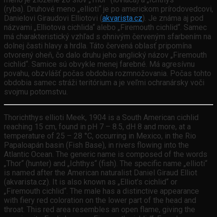
(ryba). Druhové meno „ellioti“ je po americkom prírodovedcovi,
Danielovi Giraudovi Elliotovi (
akvarista.cz
). Je známa aj pod
názvami „Elliotova cichlida“ alebo „Firemouth cichlid“. Samec
má charakteristický vzhľad s ohnivým červeným sfarbením na
dolnej časti hlavy a hrdla. Táto červená oblasť pripomína
otvorený oheň, čo dalo druhu jeho anglický názov „Firemouth
cichlid“. Samice sú obvykle menej farebné. Má agresívnu
povahu, obzvlášť počas obdobia rozmnožovania. Počas tohto
obdobia samec stráži teritórium a je veľmi ochranársky voči
svojmu potomstvu.
Thorichthys ellioti Meek, 1904 is a South American cichlid
reaching 15 cm, found in pH 7 – 8.5, dH 8 and more, at a
temperature of 25 – 28 °C, occurring in Mexico, in the Rio
Papaloapán basin (Fish Base), in rivers flowing into the
Atlantic Ocean. The generic name is composed of the words
„Thor“ (hunter) and „Ichthys“ (fish). The specific name „ellioti“
is named after the American naturalist Daniel Giraud Elliot
(akvarista.cz). It is also known as „Elliot’s cichlid“ or
„Firemouth cichlid“. The male has a distinctive appearance
with fiery red coloration on the lower part of the head and
throat. This red area resembles an open flame, giving the