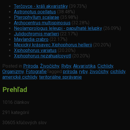
Terčovce - králi akvaristiky
(39.73%)
Astronotus ocellatus
(38.48%)
Pterophyllum scalarae
(35.98%)
Archocentrus multispinosus
(32.28%)
Neolamprologus leleupi - papuľnaté lelupky
(26.09%)
Julidochromis marlieri
(22.17%)
Maylandia crabro
(22.17%)
Mexický krásavec Xiphophorus hellerii
(20.20%)
Xiphophorus variatus
(20.20%)
Xiphophorus nezahualcoyotl
(20.20%)
Posted in
Príroda
,
Živočíchy
,
Ryby
,
Akvaristika
,
Cichlidy
,
Organizmy
,
Fotografie
Tagged
príroda
,
ryby
,
živočíchy
,
cichlidy
,
americké cichlidy
,
teritoriálne správanie
Prehľad
1016 článkov
291 kategórií
30605 kľúčových slov