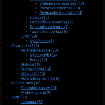
Bratislavské reportáže (18)
Považské reportáže (10)
Piešťanské reportáže (14)
Oslavy (10)
Fotografické reportáže (7)
Reportáže zo športu (7)
Technické reportáže (6)
Ľudia (29)
Vystúpenia (6)
Akvaristika (186)
Akvaristické akcie (38)
Výstavy rýb (24)
Burzy (17)
Biológia (19)
Prax akvaristu (14)
Výživa rýb (10)
Akvaristická technika (6)
Chovateľstvo (18)
Teraristické burzy (11)
Výstavy zvierat (9)
Veda (37)
Literatúra (23)