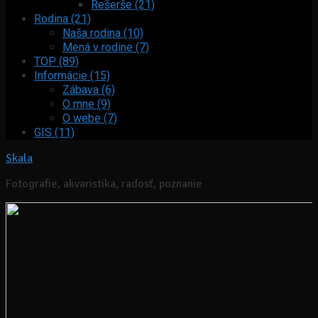
Rešerše (21)
Rodina (21)
Naša rodina (10)
Mená v rodine (7)
TOP (89)
Informácie (15)
Zábava (6)
O mne (9)
O webe (7)
GIS (11)
Skala
Fotografie, akvaristika, radosť, poznanie