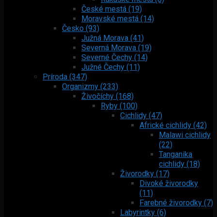
České mestá (19)
Moravské mestá (14)
Česko (93)
Južná Morava (41)
Severná Morava (19)
Severné Čechy (14)
Južné Čechy (11)
Príroda (347)
Organizmy (233)
Živočíchy (168)
Ryby (100)
Cichlidy (47)
Africké cichlidy (42)
Malawi cichlidy
(22)
Tanganika
cichlidy (18)
Živorodky (17)
Divoké živorodky
(11)
Farebné živorodky (7)
Labyrintky (6)