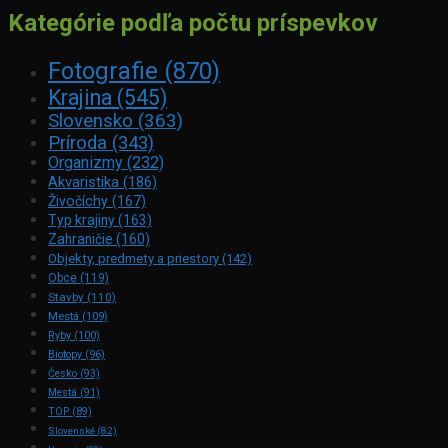
Kategórie podľa počtu príspevkov
Fotografie
(870)
Krajina
(545)
Slovensko
(363)
Príroda
(343)
Organizmy
(232)
Akvaristika
(186)
Živočíchy
(167)
Typ krajiny
(163)
Zahraničie
(160)
Objekty, predmety a priestory
(142)
Obce
(119)
Stavby
(110)
Mestá
(109)
Ryby
(100)
Biotopy
(96)
Česko
(93)
Mestá
(91)
TOP
(89)
Slovenské
(82)