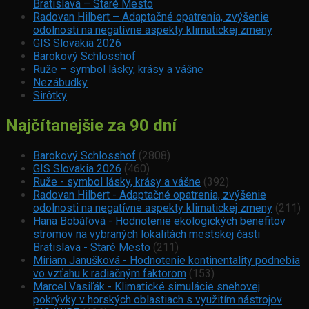
Bratislava – Staré Mesto
Radovan Hilbert – Adaptačné opatrenia, zvýšenie
odolnosti na negatívne aspekty klimatickej zmeny
GIS Slovakia 2026
Barokový Schlosshof
Ruže – symbol lásky, krásy a vášne
Nezábudky
Sirôtky
Najčítanejšie za 90 dní
Barokový Schlosshof
(2808)
GIS Slovakia 2026
(460)
Ruže - symbol lásky, krásy a vášne
(392)
Radovan Hilbert - Adaptačné opatrenia, zvýšenie
odolnosti na negatívne aspekty klimatickej zmeny
(211)
Hana Bobáľová - Hodnotenie ekologických benefitov
stromov na vybraných lokalitách mestskej časti
Bratislava - Staré Mesto
(211)
Miriam Janušková - Hodnotenie kontinentality podnebia
vo vzťahu k radiačným faktorom
(153)
Marcel Vasiľák - Klimatické simulácie snehovej
pokrývky v horských oblastiach s využitím nástrojov