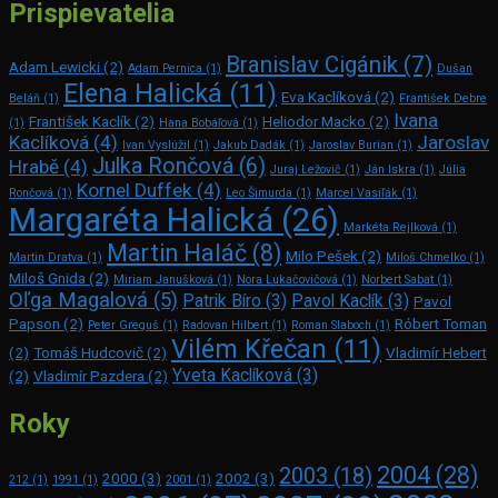
Prispievatelia
Branislav Cigánik
(7)
Adam Lewicki
(2)
Adam Pernica
(1)
Dušan
Elena Halická
(11)
Eva Kaclíková
(2)
Beláň
(1)
František Debre
Ivana
František Kaclík
(2)
Heliodor Macko
(2)
(1)
Hana Bobáľová
(1)
Kaclíková
(4)
Jaroslav
Ivan Vyslúžil
(1)
Jakub Dadák
(1)
Jaroslav Burian
(1)
Julka Rončová
(6)
Hrabě
(4)
Juraj Ležovič
(1)
Ján Iskra
(1)
Júlia
Kornel Duffek
(4)
Rončová
(1)
Leo Šimurda
(1)
Marcel Vasiľák
(1)
Margaréta Halická
(26)
Markéta Rejlková
(1)
Martin Haláč
(8)
Milo Pešek
(2)
Martin Dratva
(1)
Miloš Chmelko
(1)
Miloš Gnida
(2)
Miriam Janušková
(1)
Nora Lukačovičová
(1)
Norbert Sabat
(1)
Oľga Magalová
(5)
Patrik Bíro
(3)
Pavol Kaclík
(3)
Pavol
Papson
(2)
Róbert Toman
Peter Greguš
(1)
Radovan Hilbert
(1)
Roman Slaboch
(1)
Vilém Křečan
(11)
(2)
Tomáš Hudcovič
(2)
Vladimír Hebert
Yveta Kaclíková
(3)
(2)
Vladimír Pazdera
(2)
Roky
2004
(28)
2003
(18)
2000
(3)
2002
(3)
212
(1)
1991
(1)
2001
(1)