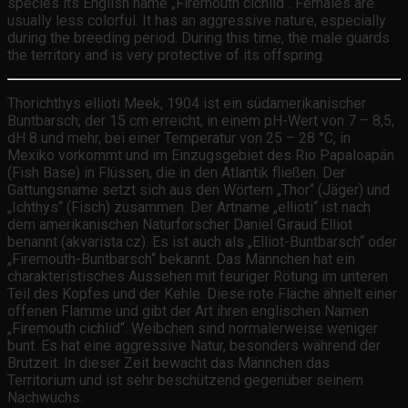
species its English name „Firemouth cichlid“. Females are
usually less colorful. It has an aggressive nature, especially
during the breeding period. During this time, the male guards
the territory and is very protective of its offspring.
Thorichthys ellioti Meek, 1904 ist ein südamerikanischer
Buntbarsch, der 15 cm erreicht, in einem pH-Wert von 7 – 8,5,
dH 8 und mehr, bei einer Temperatur von 25 – 28 °C, in
Mexiko vorkommt und im Einzugsgebiet des Rio Papaloapán
(Fish Base) in Flüssen, die in den Atlantik fließen. Der
Gattungsname setzt sich aus den Wörtern „Thor“ (Jäger) und
„Ichthys“ (Fisch) zusammen. Der Artname „ellioti“ ist nach
dem amerikanischen Naturforscher Daniel Giraud Elliot
benannt (akvarista.cz). Es ist auch als „Elliot-Buntbarsch“ oder
„Firemouth-Buntbarsch“ bekannt. Das Männchen hat ein
charakteristisches Aussehen mit feuriger Rötung im unteren
Teil des Kopfes und der Kehle. Diese rote Fläche ähnelt einer
offenen Flamme und gibt der Art ihren englischen Namen
„Firemouth cichlid“. Weibchen sind normalerweise weniger
bunt. Es hat eine aggressive Natur, besonders während der
Brutzeit. In dieser Zeit bewacht das Männchen das
Territorium und ist sehr beschützend gegenüber seinem
Nachwuchs.