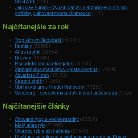
GIS4WRF
(126)
Jaroslav Burian - Využití dát ze senzorických sítí pro
potřeby plánovaní města Olomouce
(115)
Najčítanejšie za rok
Tropikárium Budapešť
(41441)
Rastliny
(26600)
Atlas rastlín
(26564)
Dreviny
(18585)
Pseudotropheus elongatus
(16136)
Xiphophorus maculatus - plata škvrnitá
(13924)
Akvarista Plzeň
(12123)
Čestná stráž
(11264)
Obří akvárium v Hradci Královom
(11253)
Sandberg - svedok minulosti, klenot súčasnosti
(9724)
Najčítanejšie články
Chované ryby a vodné rastliny
(85534)
Malý atlas rýb
(71495)
Choroby rýb a ich liečenie
(67540)
Piešťany sú pokojné a vyhľadávané mesto na Považí