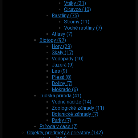
Vtáky (21)
Cicavce (10)
Rastliny (75)
Stromy (11)
Vodné rastliny (7)
Atlasy (7)
Biotopy (97)
Hory (29)
Skaly (17)
Vodopády (10)
Jazerá (9)
Les (9)
Plesá (8)
Doliny (7)
Mokrade (6)
Ľudská príroda (41)
Vodné nádrže (14)
Zoologické záhrady (11)
Botanické záhrady (7)
Parky (7)
Príroda v čase (7)
Objekty, predmety a priestory (142)