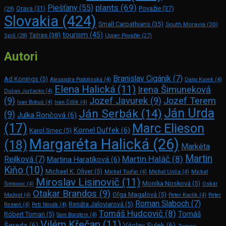
plants
(69)
Piešťany
(55)
Považie
(37)
(29)
Orava
(31)
Slovakia
(424)
Small Carpathians
(35)
South Moravia
(30)
tourism
(45)
Tatras
(38)
Spiš
(28)
Upper Považie
(27)
Autori
Branislav Cigánik
(7)
Ad Konings
(5)
Alexandra Podolinská
(4)
Dano Kurek
(4)
Elena Halická
(11)
Irena Šimuneková
Dušan Jurčacko
(4)
(9)
Jozef Javurek
(9)
Jozef Terem
Ivan Bohuš
(4)
Ivan Čillík
(4)
Ján Urda
Ján Serbák
(14)
(9)
Julka Rončová
(6)
Marc Elie­son
(17)
Kornel Duffek
(6)
Karol Srnec
(5)
Margaréta Halická
(26)
(18)
Markéta
Martin
Martin Haláč
(8)
Rejlková
(7)
Martina Haratíková
(6)
Kiňo
(10)
Michael K. Oliver
(5)
Michal Toufar
(4)
Michal Uriča
(4)
Michal
Miroslav Lisinovič
(11)
Monika Nosková
(5)
Šimkovic
(4)
Oskár
Otakar Brandos
(9)
Oľga Magalová
(5)
Mažgút
(4)
Peter Kaclík
(4)
Peter
Roman Slaboch
(7)
Renáta Jaloviarová
(5)
Remeň
(4)
Petr Novák
(4)
Tomáš Hudcovič
(8)
Tomáš
Róbert Toman
(5)
Sam Bors­tein
(4)
Vilém Křečan
(11)
Šereda
(6)
Václav Sulek
(6)