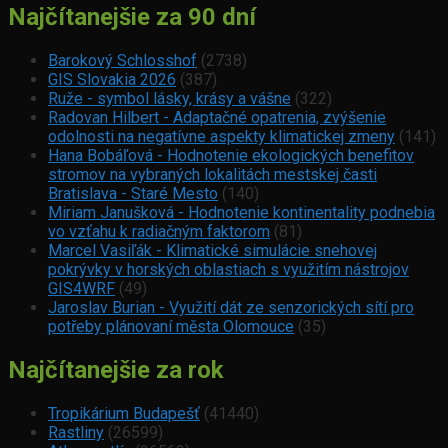
Najčítanejšie za 90 dní
Barokový Schlosshof
(2738)
GIS Slovakia 2026
(387)
Ruže - symbol lásky, krásy a vášne
(322)
Radovan Hilbert - Adaptačné opatrenia, zvýšenie
odolnosti na negatívne aspekty klimatickej zmeny
(141)
Hana Bobáľová - Hodnotenie ekologických benefitov
stromov na vybraných lokalitách mestskej časti
Bratislava - Staré Mesto
(140)
Miriam Janušková - Hodnotenie kontinentality podnebia
vo vzťahu k radiačným faktorom
(81)
Marcel Vasiľák - Klimatické simulácie snehovej
pokrývky v horských oblastiach s využitím nástrojov
GIS4WRF
(49)
Jaroslav Burian - Využití dát ze senzorických sítí pro
potřeby plánovaní města Olomouce
(35)
Najčítanejšie za rok
Tropikárium Budapešť
(41440)
Rastliny
(26599)