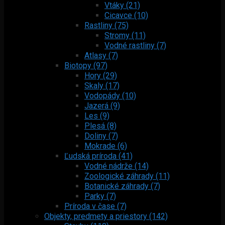
Vtáky (21)
Cicavce (10)
Rastliny (75)
Stromy (11)
Vodné rastliny (7)
Atlasy (7)
Biotopy (97)
Hory (29)
Skaly (17)
Vodopády (10)
Jazerá (9)
Les (9)
Plesá (8)
Doliny (7)
Mokrade (6)
Ľudská príroda (41)
Vodné nádrže (14)
Zoologické záhrady (11)
Botanické záhrady (7)
Parky (7)
Príroda v čase (7)
Objekty, predmety a priestory (142)