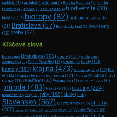
cichlidy
(12)
architektúra
(5)
Banská Bystrica
(7)
autá
(2)
Banská
biodiverzita
(38)
Štiavnica
(4)
Beckov
(1)
Biele Karpaty
(4)
biotopy
(82)
botanické záhrady
biológia
(12)
Bratislava
(57)
(21)
Braunsberg
Bratislavský hrad
(3)
brehy
(34)
(13)
Kľúčové slová
Bratislava
(195)
cesty
(151)
biotopy
(85)
cichlidy
(86)
hrady
(125)
Dolné Považie
(112)
dokumenty
(96)
história
(82)
krajina
(473)
kostoly
(191)
lesy
(102)
línie
kultúra
(74)
obce
(135)
mestá
(121)
(91)
Morava
(91)
Malé Karpaty
(86)
Martin
(80)
Piešťany
(133)
odrazy
(110)
Podunajsko
(98)
polia
(91)
pohyb
(74)
príroda
(483)
rastliny
(224)
Rakúsko
(108)
ryby
(195)
skaly
(156)
reportáže
(95)
rieky
(92)
Slovensko
(567)
stromy
stavby
(106)
Spiš
(72)
(205)
Vysoké Tatry
(109)
Tatry
(81)
voda
(79)
vtáky
(87)
svetlo
(72)
živočíchy
Česko
(139)
zima
(81)
výstavy
(72)
čas
(75)
ľad
(72)