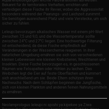
Aquarienbedingungen leichte Farbvariationen aufweisen.
Bekannt für ihr territoriales Verhalten, errichten und
verteidigen diese Fische ihr Revier, wobei die Aggressivität
besonders während der Paarungs- und Laichzeit zunimmt.
Sie benötigen ausreichend Platz und viele Verstecke, um sich
sicher zu fühlen.
Leleupi bevorzugen alkalisches Wasser mit einem pH-Wert
zwischen 7,5 und 9,0, und die Wassertemperatur sollte
zwischen 24°C und 27°C liegen. Eine hochwertige Filterung
ist entscheidend, da diese Fische empfindlich auf
Veränderungen in der Wasserchemie reagieren. In ihrer
natürlichen Umgebung ernähren sie sich von verschiedenen
kleinen Lebewesen wie kleinen Krebstieren, Weichtieren und
Insekten. Diese Fische bevorzugen es, in geschlossenen
Räumen wie Felsspalten oder Höhlen zu laichen. Das
Weibchen legt die Eier auf feste Oberflächen und kümmert
sich anschließend um sie. Beide Eltern schützen ihren
Nachwuchs. Nach dem Schlüpfen beginnen die Jungfische,
sich von kleinen Plankton und anderen feinen Nahrungsmitteln
zu ernähren.
Neolamprologus leleupi ni spishi ya kipekee ya Ziwa