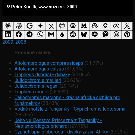
2009
,
2008
Podobné články
:
Altolamprologus compressiceps
(31.77%)
Altolamprologus calvus
(31.69%)
Tropheus duboisi - dubáky
(31.06%)
Julidochromis marlieri
(30.63%)
Julidochromis regani
(29.14%)
Tropheus moorii
(28.69%)
Callochromis macrops - krásna africká cichlida pre
fajnšmekrov
(28.43%)
Vodné motýle z Tanganiky - Cyprichromis leptosoma
(28.20%)
Jeho veličenstvo Princezná z Tanganiky -
Neolamprologus brichardi
(27.76%)
Cyphotilapia gibberosa - divoký závan Afriky
(27.23%)