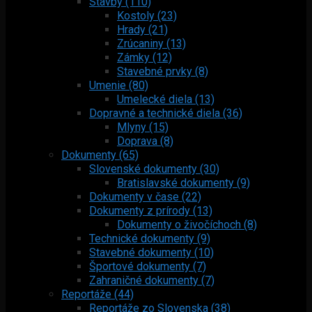
Stavby (110)
Kostoly (23)
Hrady (21)
Zrúcaniny (13)
Zámky (12)
Stavebné prvky (8)
Umenie (80)
Umelecké diela (13)
Dopravné a technické diela (36)
Mlyny (15)
Doprava (8)
Dokumenty (65)
Slovenské dokumenty (30)
Bratislavské dokumenty (9)
Dokumenty v čase (22)
Dokumenty z prírody (13)
Dokumenty o živočíchoch (8)
Technické dokumenty (9)
Stavebné dokumenty (10)
Športové dokumenty (7)
Zahraničné dokumenty (7)
Reportáže (44)
Reportáže zo Slovenska (38)