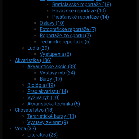
Bratislavské reportáže (18)
Považské reportáže (10)
Piešťanské reportáže (14)
Oslavy (10)
Fotografické reportáže (7)
Reportáže zo športu (7)
Technické reportáže (6)
Ľudia (29)
Vystúpenia (6)
Akvaristika (186)
Akvaristické akcie (38)
Výstavy rýb (24)
Burzy (17)
Biológia (19)
Prax akvaristu (14)
Výživa rýb (10)
Akvaristická technika (6)
Chovateľstvo (18)
Teraristické burzy (11)
Výstavy zvierat (9)
Veda (37)
Literatúra (23)