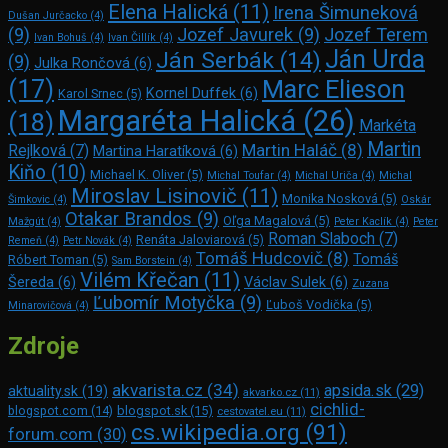
Elena Halická
(11)
Irena Šimuneková
Dušan Jurčacko
(4)
(9)
Jozef Javurek
(9)
Jozef Terem
Ivan Bohuš
(4)
Ivan Čillík
(4)
Ján Urda
Ján Serbák
(14)
(9)
Julka Rončová
(6)
Marc Elie­son
(17)
Kornel Duffek
(6)
Karol Srnec
(5)
Margaréta Halická
(26)
(18)
Markéta
Martin
Martin Haláč
(8)
Rejlková
(7)
Martina Haratíková
(6)
Kiňo
(10)
Michael K. Oliver
(5)
Michal Toufar
(4)
Michal Uriča
(4)
Michal
Miroslav Lisinovič
(11)
Monika Nosková
(5)
Šimkovic
(4)
Oskár
Otakar Brandos
(9)
Oľga Magalová
(5)
Mažgút
(4)
Peter Kaclík
(4)
Peter
Roman Slaboch
(7)
Renáta Jaloviarová
(5)
Remeň
(4)
Petr Novák
(4)
Tomáš Hudcovič
(8)
Tomáš
Róbert Toman
(5)
Sam Bors­tein
(4)
Vilém Křečan
(11)
Šereda
(6)
Václav Sulek
(6)
Zuzana
Ľubomír Motyčka
(9)
Ľuboš Vodička
(5)
Minarovičová
(4)
Zdroje
akvarista.cz
(34)
apsida.sk
(29)
aktuality.sk
(19)
akvarko.cz
(11)
cichlid-
blogspot.com
(14)
blogspot.sk
(15)
cestovatel.eu
(11)
cs.wikipedia.org
(91)
forum.com
(30)