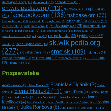
de.wikipedia.org
(15)
dennikn.sk
(12)
dobrodruh.sk
(13)
en.wikipedia.org
(113)
ephoto.sk
enviroportal.sk
(10)
facebook.com
(136)
fishbase.org
(66)
(24)
hiking.sk
(18)
idnes.cz
(17)
fishprofiles.com
(11)
gcca.net
(11)
google.com
(10)
kudyznudy.cz
(29)
muzeum.sk
(14)
infoglobe.sk
(11)
instagram.com
(11)
piestanskydennik.sk
(12)
nih.gov
(11)
panorama.sk
(10)
piestany.sk
(10)
pravda.sk
(46)
rybicky.net
(22)
planetslovakia.sk
(12)
pnky.sk
(10)
sk.wikipedia.org
seriouslyfish.com
(15)
sav.sk
(11)
(277)
sme.sk
(109)
slovakia.travel
(19)
treking.cz
(13)
youtube.com
vysoke-tatry.info
(14)
wikitravel.org
(15)
wordpress.com
(11)
(18)
zoznam.sk
(12)
Prispievatelia
Branislav Cigánik
(7)
Adam Lewicki
(2)
Adam Pernica
(1)
Dušan
Elena Halická
(11)
Eva Kaclíková
(2)
Beláň
(1)
František Debre
Ivana
František Kaclík
(2)
Heliodor Macko
(2)
(1)
Hana Bobáľová
(1)
Kaclíková
(4)
Jaroslav
Ivan Vyslúžil
(1)
Jakub Dadák
(1)
Jaroslav Burian
(1)
Julka Rončová
(6)
Hrabě
(4)
Juraj Ležovič
(1)
Ján Iskra
(1)
Júlia