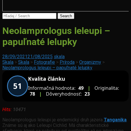
Search
for:
Ctenochromis
Neolamprologus leleupi –
horei
papuľnaté lelupky
Vivaristika
28/09/2021
21/08/2025
skala
Levice
Skala
>
Skala
>
Fotografie
>
Príroda
>
Organizmy
>
Neolamprologus leleupi – papuľnaté lelupky
Kvalita článku
51
Informačná hodnota:
49
|
Originalita:
78
|
Dôveryhodnosť:
23
Hits:
10471
Neolamprologus leleupi je endemický druh jazera
Tanganika
.
Známe sú aj ako Leleupi Cichlid. Má charakteristické
sfarbenie, ktoré sa pohybuje od svetložltej až po intenzívne