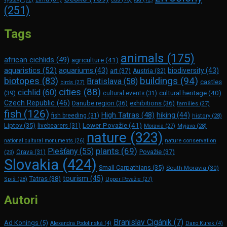
(251)
Tags
animals
(175)
african cichlids
(49)
agriculture
(41)
aquaristics
(52)
aquariums
(43)
biodiversity
(43)
art
(37)
Austria
(32)
buildings
(94)
biotopes
(83)
Bratislava
(58)
castles
birds
(27)
cities
(88)
cichlid
(60)
(39)
cultural heritage
(40)
cultural events
(31)
Czech Republic
(46)
Danube region
(36)
exhibitions
(36)
families
(27)
fish
(126)
High Tatras
(48)
hiking
(44)
fish breeding
(31)
history
(28)
Lower Považie
(41)
Liptov
(35)
livebearers
(31)
Moravia
(27)
Myjava
(28)
nature
(323)
nature conservation
national cultural monuments
(26)
plants
(69)
Piešťany
(55)
Považie
(37)
(29)
Orava
(31)
Slovakia
(424)
Small Carpathians
(35)
South Moravia
(30)
tourism
(45)
Tatras
(38)
Spiš
(28)
Upper Považie
(27)
Autori
Branislav Cigánik
(7)
Ad Konings
(5)
Alexandra Podolinská
(4)
Dano Kurek
(4)