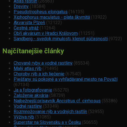
Atlas rastlín
(26563)
Dreviny
(18584)
Pseudotropheus elongatus
(16135)
Xiphophorus maculatus - plata škvrnitá
(13922)
Akvarista Plzeň
(12122)
Čestná stráž
(11264)
Obří akvárium v Hradci Královom
(11251)
Sandberg - svedok minulosti, klenot súčasnosti
(9722)
Najčítanejšie články
Chované ryby a vodné rastliny
(85534)
Malý atlas rýb
(71495)
Choroby rýb a ich liečenie
(67540)
Piešťany sú pokojné a vyhľadávané mesto na Považí
(67134)
Ja a fotografovanie
(65270)
Založenie akvária
(58739)
Najbežnejší prísavník Ancistrus cf. cirrhosus
(55386)
Vodné rastliny
(53349)
Rozmnožovanie rýb a vodných rastlín
(52955)
Výživa rýb
(51085)
Superstar na Slovensku a v Česku
(50655)