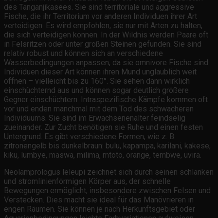
des Tanganjikasees. Sie sind territoriale und aggressive
Fische, die ihr Territorium vor anderen Individuen ihrer Art
verteidigen. Es wird empfohlen, sie nur mit Arten zu halten,
die sich verteidigen können. In der Wildnis werden Paare oft
in Felsritzen oder unter großen Steinen gefunden. Sie sind
relativ robust und können sich an verschiedene
Wasserbedingungen anpassen, da sie omnivore Fische sind.
Individuen dieser Art können ihren Mund unglaublich weit
öffnen – vielleicht bis zu 160°. Sie sehen dann wirklich
einschüchternd aus und können sogar deutlich größere
Gegner einschüchtern. Intraspezifische Kämpfe kommen oft
vor und enden manchmal mit dem Tod des schwächeren
Individuums. Sie sind im Erwachsenenalter feindselig
zueinander. Zur Zucht benötigen sie Ruhe und einen festen
Untergrund. Es gibt verschiedene Formen, wie z. B.
zitronengelb bis dunkelbraun: bulu, kapampa, karilani, kakese,
kiku, lumbye, maswa, milima, mtoto, orange, tembwe, uvira.
Neolamprologus leleupi zeichnet sich durch seinen schlanken
und stromlinienförmigen Körper aus, der schnelle
Bewegungen ermöglicht, insbesondere zwischen Felsen und
Verstecken. Dies macht sie ideal für das Manövrieren in
engen Räumen. Sie können je nach Herkunftsgebiet oder