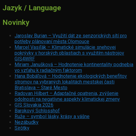
Jazyk / Language
Novinky
Jaroslav Burian – Využití dát ze senzorických sítí pro
potřeby plánovaní města Olomouce
Marcel Vasiľák – Klimatické simulácie snehovej
pokrývky v horských oblastiach s využitím nástrojov
GIS4WRF
Miriam Janušková – Hodnotenie kontinentality podnebia
vo vzťahu k radiačným faktorom
Hana Bobáľová – Hodnotenie ekologických benefitov
stromov na vybraných lokalitách mestskej časti
Bratislava – Staré Mesto
Radovan Hilbert – Adaptačné opatrenia, zvýšenie
odolnosti na negatívne aspekty klimatickej zmeny
GIS Slovakia 2026
Barokový Schlosshof
Ruže – symbol lásky, krásy a vášne
Nezábudky
Sirôtky