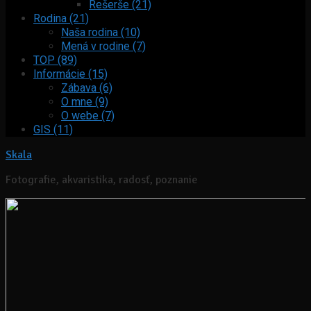
Rešerše (21)
Rodina (21)
Naša rodina (10)
Mená v rodine (7)
TOP (89)
Informácie (15)
Zábava (6)
O mne (9)
O webe (7)
GIS (11)
Skala
Fotografie, akvaristika, radosť, poznanie