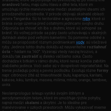
oranžovú
farbu, majú úzku hlavu a dlhé tela, ktoré im
umožňujú rýchle manévrovanie medzi skalnatými útesmi ich
prirodzeného prostredia. V prírode obývajú skalnaté oblasti
jazera Tanganika. Sú to teritoriálne a agresívne
ryby
, ktoré si
bránia svoje územia pred ostatnými jedincami svojho druhu.
Odporúča sa chovať ich iba s druhmi, ktoré sú schopné sa
brániť. Vo voľnej prírode sa páry často uchovávajú v skalných
dutinách alebo pod veľkými kameňmi. Sú pomerne odolné a
môžu sa prispôsobiť rôznym podmienkam
vody
, sú všežravé
ryby. Jedince tohto druhu dokážu až neuveriteľne
roztiahnuť
ústa
– hádam na 160°. Vyzerajú vtedy naozaj hrozivo, a
dokážu tak
zastrašiť
aj ďaleko väčšieho soka. Často
dochádza k bitkám v rámci druhu, ktoré neraz končia zabitím
slabšieho jedinca. Voči sebe sú v dospelosti nepriateľské. Na
trenie požadujú pokoj a pevnú podložku. Existujú rôzne
formy
napr. citrónovo žlté až tmavohnedé: bulu, kapampa, karilani,
kakese, kiku, lumbye, maswa, milima, mtoto, orange, tembwe,
uvira.
Neolamprologus leleupi vyniká svojím štíhlym a
aerodynamickým telom, ktoré im umožňuje rýchle pohyby,
najmä medzi
skalami
a úkrytmi. Je to ideálne pre
manévrovanie v úzkych priestoroch. Môžu vykazovať mierne