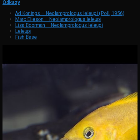
Odkazy
Ad Konings – Neolamprologus leleupi (Poll, 1956)
Marc Elieson – Neolamprologus leleupi
Lisa Boorman – Neolamprologus leleupi
Leleupi
Fish Base