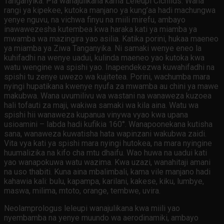
Tanganyika. Pia wanajulikana kama Leleupi Cichlids. Wana
rangi ya kipekee, kutoka manjano ya kung’aa hadi machungwa
yenye nguvu, na vichwa finyu na miili mirefu, ambayo
inawawezesha kutembea kwa haraka kati ya miamba ya
mwamba wa mazingira yao asilia. Katika porini, hukaa maeneo
ya miamba ya Ziwa Tanganyika. Ni samaki wenye eneo la
kuhifadhi na wenye uadui, kulinda maeneo yao kutoka kwa
watu wengine wa spishi yao. Inapendekezwa kuwahifadhi na
spishi tu zenye uwezo wa kujitetea. Porini, wachumba mara
nyingi hupatikana kwenye nyufa za mwamba au chini ya mawe
makubwa. Wana uvumilivu wa wastani na wanaweza kuzoea
hali tofauti za maji, wakiwa samaki wa kila aina. Watu wa
spishi hii wanaweza kupanua vinywa vyao kwa upana
usioamini – labda hadi kufikia 160°. Wanapoonekana kutisha
sana, wanaweza kuwatisha hata wapinzani wakubwa zaidi.
Vita vya kati ya spishi mara nyingi hutokea, na mara nyingine
huumalizika na kifo cha mtu dhaifu. Wao huwa na uadui kati
yao wanapokuwa watu wazima. Kwa uzazi, wanahitaji amani
na uso thabiti. Kuna aina mbalimbali, kama vile manjano hadi
kahawia kali: bulu, kapampa, karilani, kakese, kiku, lumbye,
maswa, milima, mtoto, orange, tembwe, uvira.
Neolamprologus leleupi wanajulikana kwa miili yao
nyembamba na yenye muundo wa aerodinamiki, ambayo