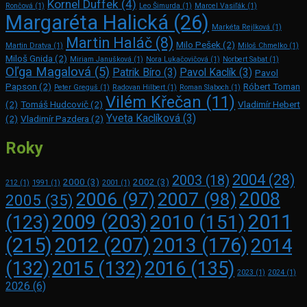
Kornel Duffek
(4)
Rončová
(1)
Leo Šimurda
(1)
Marcel Vasiľák
(1)
Margaréta Halická
(26)
Markéta Rejlková
(1)
Martin Haláč
(8)
Milo Pešek
(2)
Martin Dratva
(1)
Miloš Chmelko
(1)
Miloš Gnida
(2)
Miriam Janušková
(1)
Nora Lukačovičová
(1)
Norbert Sabat
(1)
Oľga Magalová
(5)
Patrik Bíro
(3)
Pavol Kaclík
(3)
Pavol
Papson
(2)
Róbert Toman
Peter Greguš
(1)
Radovan Hilbert
(1)
Roman Slaboch
(1)
Vilém Křečan
(11)
(2)
Tomáš Hudcovič
(2)
Vladimír Hebert
Yveta Kaclíková
(3)
(2)
Vladimír Pazdera
(2)
Roky
2004
(28)
2003
(18)
2000
(3)
2002
(3)
212
(1)
1991
(1)
2001
(1)
2008
2006
(97)
2007
(98)
2005
(35)
2009
(203)
2011
2010
(151)
(123)
(215)
2012
(207)
2013
(176)
2014
2016
(135)
(132)
2015
(132)
2023
(1)
2024
(1)
2026
(6)