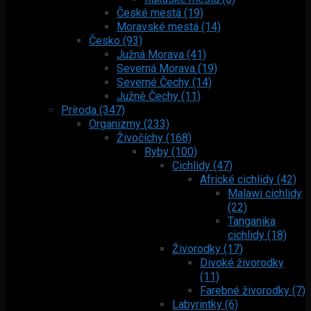
České mestá (19)
Moravské mestá (14)
Česko (93)
Južná Morava (41)
Severná Morava (19)
Severné Čechy (14)
Južné Čechy (11)
Príroda (347)
Organizmy (233)
Živočíchy (168)
Ryby (100)
Cichlidy (47)
Africké cichlidy (42)
Malawi cichlidy
(22)
Tanganika
cichlidy (18)
Živorodky (17)
Divoké živorodky
(11)
Farebné živorodky (7)
Labyrintky (6)