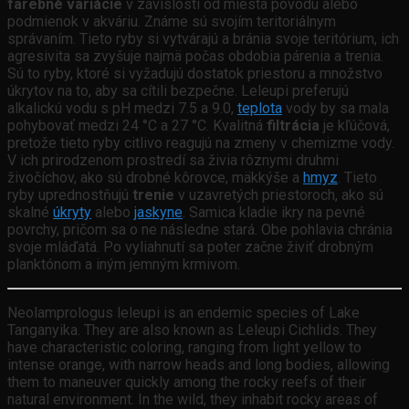
farebné variácie
v závislosti od miesta pôvodu alebo
podmienok v akváriu. Známe sú svojím teritoriálnym
správaním. Tieto ryby si vytvárajú a bránia svoje teritórium, ich
agresivita sa zvyšuje najmä počas obdobia párenia a trenia.
Sú to ryby, ktoré si vyžadujú dostatok priestoru a množstvo
úkrytov na to, aby sa cítili bezpečne. Leleupi preferujú
alkalickú vodu s pH medzi 7.5 a 9.0,
teplota
vody by sa mala
pohybovať medzi 24 °C a 27 °C. Kvalitná
filtrácia
je kľúčová,
pretože tieto ryby citlivo reagujú na zmeny v chemizme vody.
V ich prirodzenom prostredí sa živia rôznymi druhmi
živočíchov, ako sú drobné kôrovce, mäkkýše a
hmyz
. Tieto
ryby uprednostňujú
trenie
v uzavretých priestoroch, ako sú
skalné
úkryty
alebo
jaskyne
. Samica kladie ikry na pevné
povrchy, pričom sa o ne následne stará. Obe pohlavia chránia
svoje mláďatá. Po vyliahnutí sa poter začne živiť drobným
planktónom a iným jemným krmivom.
Neolamprologus leleupi is an endemic species of Lake
Tanganyika. They are also known as Leleupi Cichlids. They
have characteristic coloring, ranging from light yellow to
intense orange, with narrow heads and long bodies, allowing
them to maneuver quickly among the rocky reefs of their
natural environment. In the wild, they inhabit rocky areas of