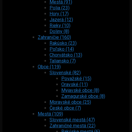
Mestá (91)
Polia (23)
Hory (17)
Jazerá (12)
Rieky (10)
Doliny (8)
Zahraničie (160)
Rakúsko (23)
Poľsko (14)
Chorvátsko (13)
Taliansko (7)
Obce (119)
Slovenské (82)
Považské (15)
Oravské (11)
Myjavské obce (8)
Zamagurské obce (8)
Moravské obce (25)
České obce (7)
Mestá (109)
Slovenské mestá (47)
Zahraničné mestá (22)
Rakúske mestá (6)