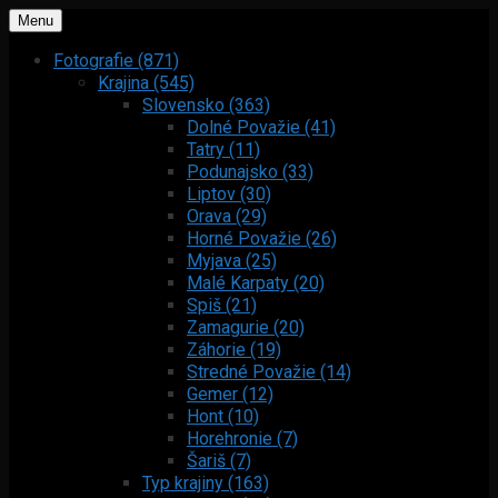
Menu
Fotografie (871)
Krajina (545)
Slovensko (363)
Dolné Považie (41)
Tatry (11)
Podunajsko (33)
Liptov (30)
Orava (29)
Horné Považie (26)
Myjava (25)
Malé Karpaty (20)
Spiš (21)
Zamagurie (20)
Záhorie (19)
Stredné Považie (14)
Gemer (12)
Hont (10)
Horehronie (7)
Šariš (7)
Typ krajiny (163)