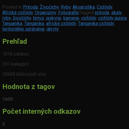
Posted in
Príroda
,
Živočíchy
,
Ryby
,
Akvaristika
,
Cichlidy
,
Africké cichlidy
,
Organizmy
,
Fotografie
Tagged
príroda
,
skaly
,
ryby
,
živočíchy
,
hmyz
,
jaskyne
,
kamene
,
cichlidy
,
cichlidy jazera
Tanganika
,
Tanganika
,
africké cichlidy
,
Tanganika cichlidy
,
teritoriálne správanie
,
úkryty
Prehľad
1016 článkov
291 kategórií
30605 kľúčových slov
Hodnota z tagov
1600
Počet interných odkazov
0