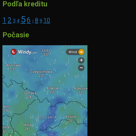
Podľa kreditu
5
1
2
6
8
10
3
4
9
7
Počasie