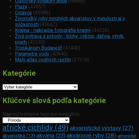
Čunovský vodácky areál
(48669)
Plazy
(47857)
Cicavce
(45986)
Živorodky, ryby mnohých akvaristov v minulosti aj v
súčasnosti
(45662)
Krajina - najkrajšie fotografie krajiny
(44226)
Živá potrava z prírody - blchy: cyklop, dafnia, vírnik,
prach
(43340)
Tropikárium Budapešť
(41440)
Parametre vody
(40840)
Malý atlas vodných rastlín
(37518)
Kategórie
Kategórie
Kľúčové slová podľa kategórie
Najpoužívanejšie tagy pre kategóriu:
africké cichlidy
(49)
akvaristické výstavy
(27)
akváriové ryby
(28)
akvária
(23)
akvaristika
(13)
americké