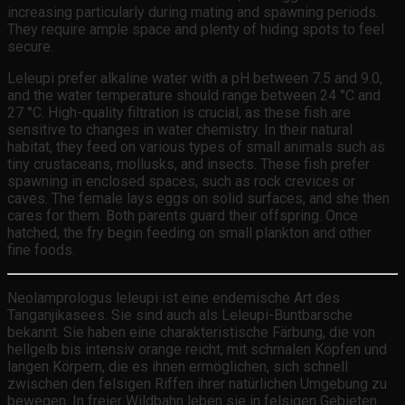
increasing particularly during mating and spawning periods.
They require ample space and plenty of hiding spots to feel
secure.
Leleupi prefer alkaline water with a pH between 7.5 and 9.0,
and the water temperature should range between 24 °C and
27 °C. High-quality filtration is crucial, as these fish are
sensitive to changes in water chemistry. In their natural
habitat, they feed on various types of small animals such as
tiny crustaceans, mollusks, and insects. These fish prefer
spawning in enclosed spaces, such as rock crevices or
caves. The female lays eggs on solid surfaces, and she then
cares for them. Both parents guard their offspring. Once
hatched, the fry begin feeding on small plankton and other
fine foods.
Neolamprologus leleupi ist eine endemische Art des
Tanganjikasees. Sie sind auch als Leleupi-Buntbarsche
bekannt. Sie haben eine charakteristische Färbung, die von
hellgelb bis intensiv orange reicht, mit schmalen Köpfen und
langen Körpern, die es ihnen ermöglichen, sich schnell
zwischen den felsigen Riffen ihrer natürlichen Umgebung zu
bewegen. In freier Wildbahn leben sie in felsigen Gebieten