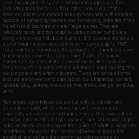
Lake Tanganyika. They are territorial and aggressive fish,
defending their territories from other individuals of their
species. It is recommended to keep them only with species
capable of defending themselves. In the wild, pairs are often
found in rock crevices or under large stones. They are
relatively hardy and can adapt to various water conditions,
being omnivorous fish. Individuals of this species are able to
stretch their mouths incredibly wide – perhaps up to 160°.
They look truly intimidating then, capable of intimidating even
much larger opponents. Intraspecies fights often occur,
sometimes resulting in the death of the weaker individual.
They are hostile to each other in adulthood. For breeding, they
require peace and a firm substrate. There are various forms,
such as lemon-yellow to dark brown: bulu, kapampa, karilani,
kakese, kiku, lumbye, maswa, milima, mtoto, orange, tembwe,
uvira.
Neolamprologus leleupi stands out with its slender and
streamlined body, which allows for swift movements,
especially among rocks and hiding places. This makes them
ideal for maneuvering in tight spaces. They can exhibit slight
color variations depending on their place of origin or aquarium
conditions. Known for their territorial behavior, these fish
establish and defend their territories, with aggression