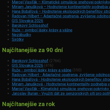
Marcel Vasiľák – Klimatické simulácie snehovej pokrývky
Miriam Janušková – Hodnotenie kontinentality podnebia 
Hana Bobáľová – Hodnotenie ekologických benefitov stro
Radovan Hilbert – Adaptačné opatrenia, zvýšenie odolnos
GIS Slovakia 2026
Barokový Schlosshof
Ruže – symbol lásky, krásy a vášne
Nezábudky
Sirôtky
Najčítanejšie za 90 dní
Barokový Schlosshof
(2766)
GIS Slovakia 2026
(416)
Ruže - symbol lásky, krásy a vášne
(350)
Radovan Hilbert - Adaptačné opatrenia, zvýšenie odolnos
Hana Bobáľová - Hodnotenie ekologických benefitov strom
Miriam Janušková - Hodnotenie kontinentality podnebia 
Marcel Vasiľák - Klimatické simulácie snehovej pokrývky
Jaroslav Burian - Využití dát ze senzorických sítí pro p
Najčítanejšie za rok