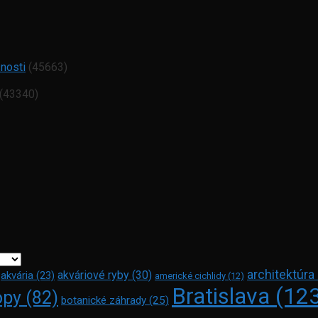
snosti
(45663)
(43340)
architektúra
akváriové ryby
(30)
akvária
(23)
americké cichlidy
(12)
Bratislava
(12
opy
(82)
botanické záhrady
(25)