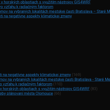
 v horských oblastiach s využitím nástrojov GIS4WRF
vo vzťahu k radiačným faktorom
mov na vybraných lokalitách mestskej časti Bratislava – Staré 
ti na negatívne aspekty klimatickej zmeny
ti na negatívne aspekty klimatickej zmeny
(169)
ov na vybraných lokalitách mestskej časti Bratislava - Staré M
vo vzťahu k radiačným faktorom
(110)
 v horských oblastiach s využitím nástrojov GIS4WRF
(83)
otřeby plánovaní města Olomouce
(66)