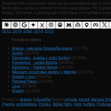
Relaxing with a panoramic view can be a wonderful way to recha
landscapes can be a remedy for stress and fatigue. Photographing 
beauty. The result is photographs that leave unforgettable impr
2012
,
2010
,
2003
,
2014
,
2015
Podobné články
:
Krajina - najkrajšie fotografie krajiny
(37.77%)
Svetlo
(28.73%)
Slovensko - krajina v srdci Európy
(26.70%)
Königstein - saská Bastila
(24.86%)
Kalymnos – Kantuni Beach
(24.32%)
Múzeum slovenskej dediny v Martine
(24.22%)
Viedeň v noci
(24.07%)
Štrbské Pleso
(24.00%)
Línie
(23.56%)
Siluety
(22.69%)
Posted in
Krajina
,
Fotografie
Tagged
príroda
,
mestá
,
Banská Šti
Pieniny
,
architektúra
,
Poľsko
,
Nízke Tatry
,
Hont
,
kultúra
,
Podunaj