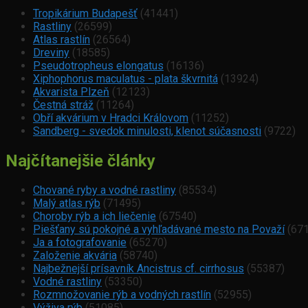
Tropikárium Budapešť
(41441)
Rastliny
(26599)
Atlas rastlín
(26564)
Dreviny
(18585)
Pseudotropheus elongatus
(16136)
Xiphophorus maculatus - plata škvrnitá
(13924)
Akvarista Plzeň
(12123)
Čestná stráž
(11264)
Obří akvárium v Hradci Královom
(11252)
Sandberg - svedok minulosti, klenot súčasnosti
(9722)
Najčítanejšie články
Chované ryby a vodné rastliny
(85534)
Malý atlas rýb
(71495)
Choroby rýb a ich liečenie
(67540)
Piešťany sú pokojné a vyhľadávané mesto na Považí
(671
Ja a fotografovanie
(65270)
Založenie akvária
(58740)
Najbežnejší prísavník Ancistrus cf. cirrhosus
(55387)
Vodné rastliny
(53350)
Rozmnožovanie rýb a vodných rastlín
(52955)
Výživa rýb
(51085)