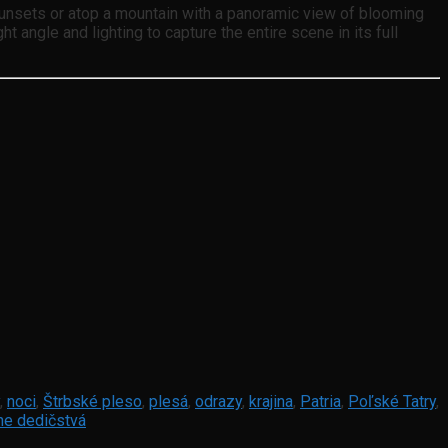
sunsets or atop a mountain with a panoramic view of blooming
 angle and lighting to capture the entire scene in its full
,
noci
,
Štrbské pleso
,
plesá
,
odrazy
,
krajina
,
Patria
,
Poľské Tatry
,
rne dedičstvá