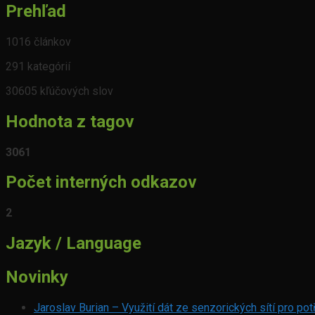
Prehľad
1016 článkov
291 kategórií
30605 kľúčových slov
Hodnota z tagov
3061
Počet interných odkazov
2
Jazyk / Language
Novinky
Jaroslav Burian – Využití dát ze senzorických sítí pro p