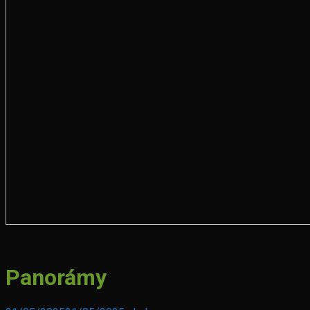
Senec
Panorámy