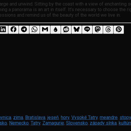
rge and unwind. Sitting by the coast with a view of enchanting 
a panorama is an art in itself. It’s necessary to choose the right
essions and remind us of the beauty of the world we live in.
avnica
,
zima
,
Bratislava
,
jeseň
,
hory
,
Vysoké Tatry
,
meandre
,
stopy
sko
,
Nemecko
,
Tatry
,
Zamagurie
,
Slovensko
,
západy slnka
,
kultú