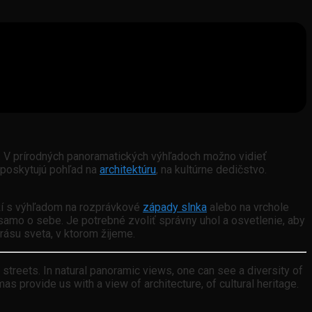
. V prírodných panoramatických výhľadoch možno vidieť
 poskytujú pohľad na
architektúru
, na kultúrne dedičstvo.
eží s výhľadom na rozprávkové
západy slnka
alebo na vrchole
amo o sebe. Je potrebné zvoliť správny uhol a osvetlenie, aby
rásu sveta, v ktorom žijeme.
streets. In natural panoramic views, one can see a diversity of
provide us with a view of architecture, of cultural heritage.