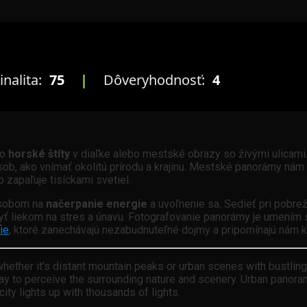
inalita:
75
|
Dôveryhodnosť:
4
to
horské štíty
v diaľke alebo mestské obrazy so živými ulicami
ob, ako vnímať okolitú prírodu a krajinu. Mestské panorámy nám
 zapaľuje tisíckami svetiel.
ôsobom na
načerpanie energie
a uvoľnenie sa. Sedieť pri pobr
ť liekom na stres a únavu. Fotografovanie panorámy je umením s
ie
, ktoré zanechávajú nezabudnuteľné dojmy a pripomínajú nám k
ether it’s distant mountain peaks or urban scenes with bustling 
to perceive the surrounding nature and scenery. Urban panoramas 
ity lights up with thousands of lights.