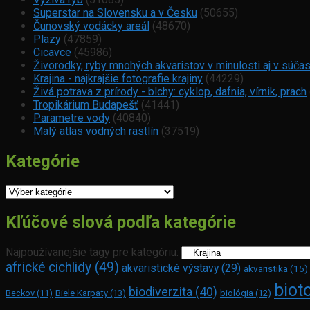
Superstar na Slovensku a v Česku
(50655)
Čunovský vodácky areál
(48670)
Plazy
(47859)
Cicavce
(45986)
Živorodky, ryby mnohých akvaristov v minulosti aj v súča
Krajina - najkrajšie fotografie krajiny
(44229)
Živá potrava z prírody - blchy: cyklop, dafnia, vírnik, prach
Tropikárium Budapešť
(41441)
Parametre vody
(40840)
Malý atlas vodných rastlín
(37519)
Kategórie
Kategórie
Kľúčové slová podľa kategórie
Najpoužívanejšie tagy pre kategóriu:
africké cichlidy
(49)
akvaristické výstavy
(29)
akvaristika
(15)
biot
biodiverzita
(40)
Beckov
(11)
Biele Karpaty
(13)
biológia
(12)