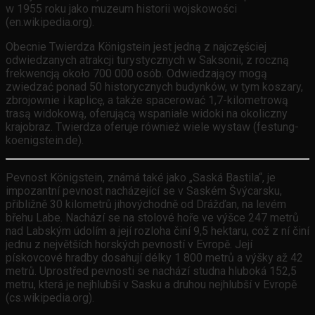
w 1955 roku jako muzeum historii wojskowości
(en.wikipedia.org).
Obecnie Twierdza Königstein jest jedną z najczęściej
odwiedzanych atrakcji turystycznych w Saksonii, z roczną
frekwencją około 700 000 osób. Odwiedzający mogą
zwiedzać ponad 50 historycznych budynków, w tym koszary,
zbrojownie i kaplicę, a także spacerować 1,7-kilometrową
trasą widokową, oferującą wspaniałe widoki na okoliczny
krajobraz. Twierdza oferuje również wiele wystaw (festung-
koenigstein.de).
Pevnost Königstein, známá také jako „Saská Bastila“, je
impozantní pevnost nacházející se v Saském Švýcarsku,
přibližně 30 kilometrů jihovýchodně od Drážďan, na levém
břehu Labe. Nachází se na stolové hoře ve výšce 247 metrů
nad Labským údolím a její rozloha činí 9,5 hektaru, což z ní činí
jednu z největších horských pevností v Evropě. Její
pískovcové hradby dosahují délky 1 800 metrů a výšky až 42
metrů. Uprostřed pevnosti se nachází studna hluboká 152,5
metru, která je nejhlubší v Sasku a druhou nejhlubší v Evropě
(cs.wikipedia.org).