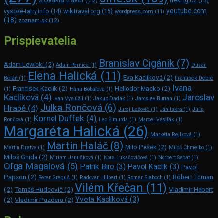
slovakia.travel
(19)
treking.cz
(13)
youtube.com
vysoke-tatry.info
(14)
wikitravel.org
(15)
wordpress.com
(11)
(18)
zoznam.sk
(12)
Prispievatelia
Branislav Cigánik
(7)
Adam Lewicki
(2)
Adam Pernica
(1)
Dušan
Elena Halická
(11)
Eva Kaclíková
(2)
Beláň
(1)
František Debre
Ivana
František Kaclík
(2)
Heliodor Macko
(2)
(1)
Hana Bobáľová
(1)
Kaclíková
(4)
Jaroslav
Ivan Vyslúžil
(1)
Jakub Dadák
(1)
Jaroslav Burian
(1)
Julka Rončová
(6)
Hrabě
(4)
Juraj Ležovič
(1)
Ján Iskra
(1)
Júlia
Kornel Duffek
(4)
Rončová
(1)
Leo Šimurda
(1)
Marcel Vasiľák
(1)
Margaréta Halická
(26)
Markéta Rejlková
(1)
Martin Haláč
(8)
Milo Pešek
(2)
Martin Dratva
(1)
Miloš Chmelko
(1)
Miloš Gnida
(2)
Miriam Janušková
(1)
Nora Lukačovičová
(1)
Norbert Sabat
(1)
Oľga Magalová
(5)
Patrik Bíro
(3)
Pavol Kaclík
(3)
Pavol
Papson
(2)
Róbert Toman
Peter Greguš
(1)
Radovan Hilbert
(1)
Roman Slaboch
(1)
Vilém Křečan
(11)
(2)
Tomáš Hudcovič
(2)
Vladimír Hebert
Yveta Kaclíková
(3)
(2)
Vladimír Pazdera
(2)