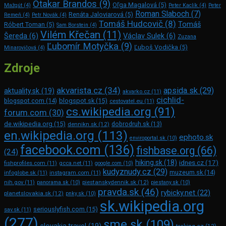
Otakar Brandos
(9)
Oľga Magalová
(5)
Mažgút
(4)
Peter Kaclík
(4)
Peter
Roman Slaboch
(7)
Renáta Jaloviarová
(5)
Remeň
(4)
Petr Novák
(4)
Tomáš Hudcovič
(8)
Tomáš
Róbert Toman
(5)
Sam Bors­tein
(4)
Vilém Křečan
(11)
Šereda
(6)
Václav Sulek
(6)
Zuzana
Ľubomír Motyčka
(9)
Ľuboš Vodička
(5)
Minarovičová
(4)
Zdroje
akvarista.cz
(34)
apsida.sk
(29)
aktuality.sk
(19)
akvarko.cz
(11)
cichlid-
blogspot.com
(14)
blogspot.sk
(15)
cestovatel.eu
(11)
cs.wikipedia.org
(91)
forum.com
(30)
de.wikipedia.org
(15)
dennikn.sk
(12)
dobrodruh.sk
(13)
en.wikipedia.org
(113)
ephoto.sk
enviroportal.sk
(10)
facebook.com
(136)
fishbase.org
(66)
(24)
hiking.sk
(18)
idnes.cz
(17)
fishprofiles.com
(11)
gcca.net
(11)
google.com
(10)
kudyznudy.cz
(29)
muzeum.sk
(14)
infoglobe.sk
(11)
instagram.com
(11)
piestanskydennik.sk
(12)
nih.gov
(11)
panorama.sk
(10)
piestany.sk
(10)
pravda.sk
(46)
rybicky.net
(22)
planetslovakia.sk
(12)
pnky.sk
(10)
sk.wikipedia.org
seriouslyfish.com
(15)
sav.sk
(11)
(277)
sme.sk
(109)