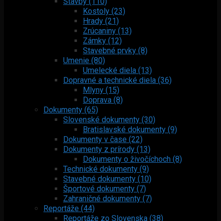
Stavby (110)
Kostoly (23)
Hrady (21)
Zrúcaniny (13)
Zámky (12)
Stavebné prvky (8)
Umenie (80)
Umelecké diela (13)
Dopravné a technické diela (36)
Mlyny (15)
Doprava (8)
Dokumenty (65)
Slovenské dokumenty (30)
Bratislavské dokumenty (9)
Dokumenty v čase (22)
Dokumenty z prírody (13)
Dokumenty o živočíchoch (8)
Technické dokumenty (9)
Stavebné dokumenty (10)
Športové dokumenty (7)
Zahraničné dokumenty (7)
Reportáže (44)
Reportáže zo Slovenska (38)