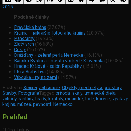
2015
Podobné články
:
Pravčická brána
(27.07%)
Krajina - najkrajšie fotografie krajiny
(20.97%)
Panorámy
(19.23%)
Zlatý vrch
(16.68%)
Cesty
(16.66%)
Drážďany - zelená perla Nemecka
(16.13%)
Banská Bystrica - mesto v strede Slovenska
(16.08%)
Hradec Králové - salón Republiky
(15.01%)
Flóra Bratislava
(14.98%)
Vrboska - raj na zemi
(14.57%)
Posted in
Krajina
,
Zahraničie
,
Objekty, predmety a priestory
,
Stavby
,
Fotografie
Tagged
príroda
,
skaly
,
umelecké diela
,
vchody
,
rastliny
,
hrady
,
kostoly
,
meandre
,
lode
,
korene
,
výstavy
,
krajina
,
múzeá
,
pevnosti
,
Nemecko
Prehľad
1016 článkov