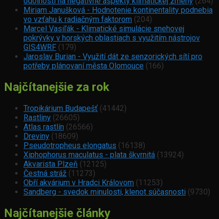
odolnosti na negatívne aspekty klimatickej zmeny
(264)
Miriam Janušková - Hodnotenie kontinentality podnebia
vo vzťahu k radiačným faktorom
(204)
Marcel Vasiľák - Klimatické simulácie snehovej
pokrývky v horských oblastiach s využitím nástrojov
GIS4WRF
(179)
Jaroslav Burian - Využití dát ze senzorických sítí pro
potřeby plánovaní města Olomouce
(166)
Najčítanejšie za rok
Tropikárium Budapešť
(41442)
Rastliny
(26605)
Atlas rastlín
(26566)
Dreviny
(18609)
Pseudotropheus elongatus
(16138)
Xiphophorus maculatus - plata škvrnitá
(13924)
Akvarista Plzeň
(12125)
Čestná stráž
(11273)
Obří akvárium v Hradci Královom
(11253)
Sandberg - svedok minulosti, klenot súčasnosti
(9730)
Najčítanejšie články