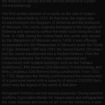
the deepest in Saxony and the second deepest in Europe
(cs.wikipedia.org).
The first written mention of a castle on the site of today’s
fortress dates back to 1233. At that time, the region was
divided between the Kingdom of Bohemia and the Bishopric
of Meissen. The castle originally belonged to the Kingdom of
Bohemia and served to control the trade route along the Elbe
River. In 1408, during the Dohna Feud, the castle was seized
by the Margraves of Meissen, and in 1459, it was officially
incorporated into the Margraviate of Meissen under the Treaty
of Eger. Between 1589 and 1591, the Saxon Elector Christian I
had the castle transformed into a modern fortress. Over the
following centuries, the fortress was expanded and
modernized, with notable buildings such as the Torhaus
(Gatehouse), Alte Kaserne (Old Barracks), Friedrichsburg, and
Altes Zeughaus (Old Armory) being constructed. From 1722
to 1725, Augustus the Strong commissioned the construction
of a giant wine barrel with a capacity of almost 250,000 liters,
which was the largest in the world at that time.
Königstein Fortress served various purposes. During wartime
conflicts, it provided shelter for Saxon rulers and safeguarded
the state treasury and works of art. Over the centuries, it was