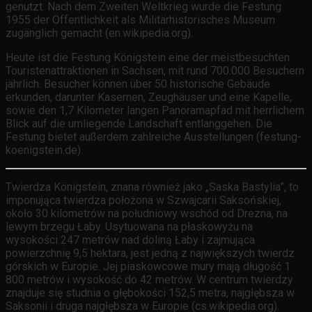
genutzt. Nach dem Zweiten Weltkrieg wurde die Festung
1955 der Öffentlichkeit als Militärhistorisches Museum
zugänglich gemacht (en.wikipedia.org).
Heute ist die Festung Königstein eine der meistbesuchten
Touristenattraktionen in Sachsen, mit rund 700.000 Besuchern
jährlich. Besucher können über 50 historische Gebäude
erkunden, darunter Kasernen, Zeughäuser und eine Kapelle,
sowie den 1,7 Kilometer langen Panoramapfad mit herrlichem
Blick auf die umliegende Landschaft entlanggehen. Die
Festung bietet außerdem zahlreiche Ausstellungen (festung-
koenigstein.de).
Twierdza Königstein, znana również jako „Saska Bastylia”, to
imponująca twierdza położona w Szwajcarii Saksońskiej,
około 30 kilometrów na południowy wschód od Drezna, na
lewym brzegu Łaby. Usytuowana na płaskowyżu na
wysokości 247 metrów nad doliną Łaby i zajmująca
powierzchnię 9,5 hektara, jest jedną z największych twierdz
górskich w Europie. Jej piaskowcowe mury mają długość 1
800 metrów i wysokość do 42 metrów. W centrum twierdzy
znajduje się studnia o głębokości 152,5 metra, najgłębsza w
Saksonii i druga najgłębsza w Europie (cs.wikipedia.org).