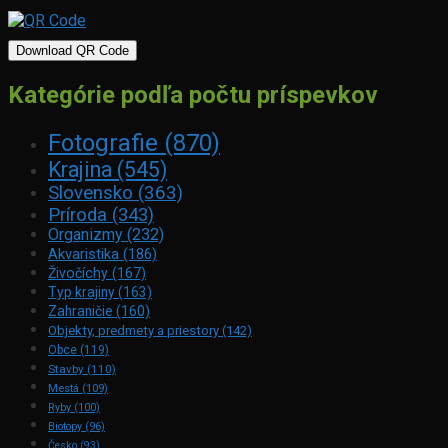
Download QR Code
Kategórie podľa počtu príspevkov
Fotografie
(870)
Krajina
(545)
Slovensko
(363)
Príroda
(343)
Organizmy
(232)
Akvaristika
(186)
Živočíchy
(167)
Typ krajiny
(163)
Zahraničie
(160)
Objekty, predmety a priestory
(142)
Obce
(119)
Stavby
(110)
Mestá
(109)
Ryby
(100)
Biotopy
(96)
Česko
(93)