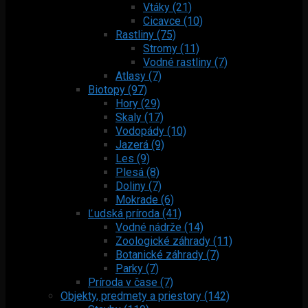
Vtáky (21)
Cicavce (10)
Rastliny (75)
Stromy (11)
Vodné rastliny (7)
Atlasy (7)
Biotopy (97)
Hory (29)
Skaly (17)
Vodopády (10)
Jazerá (9)
Les (9)
Plesá (8)
Doliny (7)
Mokrade (6)
Ľudská príroda (41)
Vodné nádrže (14)
Zoologické záhrady (11)
Botanické záhrady (7)
Parky (7)
Príroda v čase (7)
Objekty, predmety a priestory (142)