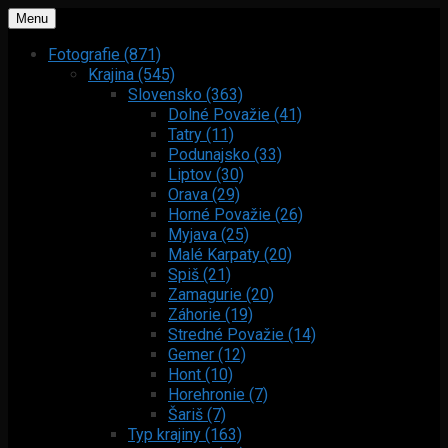
Menu
Fotografie (871)
Krajina (545)
Slovensko (363)
Dolné Považie (41)
Tatry (11)
Podunajsko (33)
Liptov (30)
Orava (29)
Horné Považie (26)
Myjava (25)
Malé Karpaty (20)
Spiš (21)
Zamagurie (20)
Záhorie (19)
Stredné Považie (14)
Gemer (12)
Hont (10)
Horehronie (7)
Šariš (7)
Typ krajiny (163)