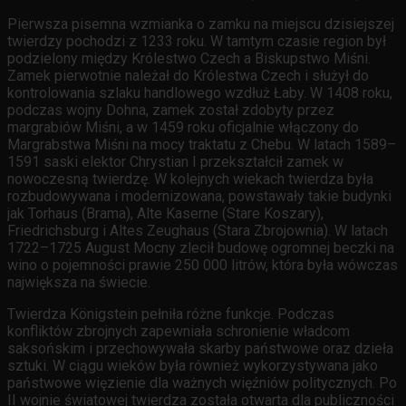
Pierwsza pisemna wzmianka o zamku na miejscu dzisiejszej
twierdzy pochodzi z 1233 roku. W tamtym czasie region był
podzielony między Królestwo Czech a Biskupstwo Miśni.
Zamek pierwotnie należał do Królestwa Czech i służył do
kontrolowania szlaku handlowego wzdłuż Łaby. W 1408 roku,
podczas wojny Dohna, zamek został zdobyty przez
margrabiów Miśni, a w 1459 roku oficjalnie włączony do
Margrabstwa Miśni na mocy traktatu z Chebu. W latach 1589–
1591 saski elektor Chrystian I przekształcił zamek w
nowoczesną twierdzę. W kolejnych wiekach twierdza była
rozbudowywana i modernizowana, powstawały takie budynki
jak Torhaus (Brama), Alte Kaserne (Stare Koszary),
Friedrichsburg i Altes Zeughaus (Stara Zbrojownia). W latach
1722–1725 August Mocny zlecił budowę ogromnej beczki na
wino o pojemności prawie 250 000 litrów, która była wówczas
największa na świecie.
Twierdza Königstein pełniła różne funkcje. Podczas
konfliktów zbrojnych zapewniała schronienie władcom
saksońskim i przechowywała skarby państwowe oraz dzieła
sztuki. W ciągu wieków była również wykorzystywana jako
państwowe więzienie dla ważnych więźniów politycznych. Po
II wojnie światowej twierdza została otwarta dla publiczności