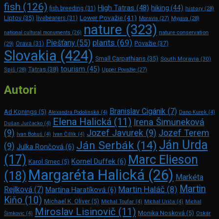
fish
(126)
High Tatras
(48)
hiking
(44)
fish breeding
(31)
history
(28)
Lower Považie
(41)
Liptov
(35)
livebearers
(31)
Moravia
(27)
Myjava
(28)
nature
(323)
nature conservation
national cultural monuments
(26)
plants
(69)
Piešťany
(55)
Považie
(37)
(29)
Orava
(31)
Slovakia
(424)
Small Carpathians
(35)
South Moravia
(30)
tourism
(45)
Tatras
(38)
Spiš
(28)
Upper Považie
(27)
Autori
Branislav Cigánik
(7)
Ad Konings
(5)
Alexandra Podolinská
(4)
Dano Kurek
(4)
Elena Halická
(11)
Irena Šimuneková
Dušan Jurčacko
(4)
(9)
Jozef Javurek
(9)
Jozef Terem
Ivan Bohuš
(4)
Ivan Čillík
(4)
Ján Urda
Ján Serbák
(14)
(9)
Julka Rončová
(6)
Marc Elie­son
(17)
Kornel Duffek
(6)
Karol Srnec
(5)
Margaréta Halická
(26)
(18)
Markéta
Martin
Martin Haláč
(8)
Rejlková
(7)
Martina Haratíková
(6)
Kiňo
(10)
Michael K. Oliver
(5)
Michal Toufar
(4)
Michal Uriča
(4)
Michal
Miroslav Lisinovič
(11)
Monika Nosková
(5)
Šimkovic
(4)
Oskár