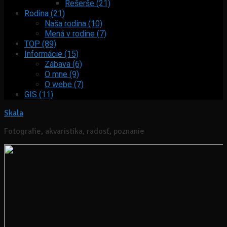
Rešerše (21)
Rodina (21)
Naša rodina (10)
Mená v rodine (7)
TOP (89)
Informácie (15)
Zábava (6)
O mne (9)
O webe (7)
GIS (11)
Skala
Fotografie, akvaristika, radosť, poznanie