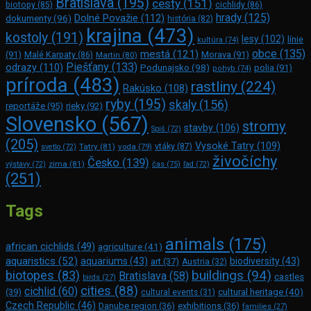
Bratislava
(195)
cesty
(151)
biotopy
(85)
cichlidy
(86)
hrady
(125)
Dolné Považie
(112)
dokumenty
(96)
história
(82)
krajina
(473)
kostoly
(191)
lesy
(102)
línie
kultúra
(74)
obce
(135)
mestá
(121)
(91)
Morava
(91)
Malé Karpaty
(86)
Martin
(80)
Piešťany
(133)
odrazy
(110)
Podunajsko
(98)
polia
(91)
pohyb
(74)
príroda
(483)
rastliny
(224)
Rakúsko
(108)
ryby
(195)
skaly
(156)
reportáže
(95)
rieky
(92)
Slovensko
(567)
stromy
stavby
(106)
Spiš
(72)
(205)
Vysoké Tatry
(109)
Tatry
(81)
voda
(79)
vtáky
(87)
svetlo
(72)
živočíchy
Česko
(139)
zima
(81)
výstavy
(72)
čas
(75)
ľad
(72)
(251)
Tags
animals
(175)
african cichlids
(49)
agriculture
(41)
aquaristics
(52)
aquariums
(43)
biodiversity
(43)
art
(37)
Austria
(32)
buildings
(94)
biotopes
(83)
Bratislava
(58)
castles
birds
(27)
cities
(88)
cichlid
(60)
(39)
cultural heritage
(40)
cultural events
(31)
Czech Republic
(46)
Danube region
(36)
exhibitions
(36)
families
(27)