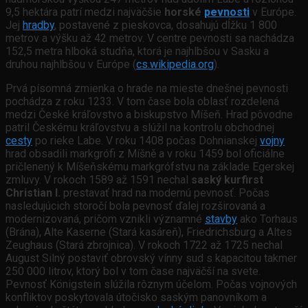
9,5 hektára patrí medzi najväčšie
horské
pevnosti
v Európe.
Jej
hradby
, postavené z pieskovca, dosahujú dĺžku 1 800
metrov a výšku až 42 metrov. V centre pevnosti sa nachádza
152,5 metra hlboká studňa, ktorá je najhlbšou v Sasku a
druhou najhlbšou v Európe (
cs.wikipedia.org
).
Prvá písomná zmienka o hrade na mieste dnešnej pevnosti
pochádza z roku 1233. V tom čase bola oblasť rozdelená
medzi České kráľovstvo a biskupstvo Míšeň. Hrad pôvodne
patril Českému kráľovstvu a slúžil na kontrolu obchodnej
cesty
po rieke Labe. V roku 1408 počas Dohnianskej
vojny
hrad obsadili markgrófi z Míšně a v roku 1459 bol oficiálne
pričlenený k Míšeňskému markgrófstvu na základe Egerskej
zmluvy. V rokoch 1589 až 1591 nechal
saský kurfirst
Christian I.
prestavať hrad na modernú pevnosť. Počas
nasledujúcich storočí bola pevnosť ďalej rozširovaná a
modernizovaná, pričom vznikli významné
stavby
ako Torhaus
(Brána), Alte Kaserne (Stará kasáreň), Friedrichsburg a Altes
Zeughaus (Stará zbrojnica). V rokoch 1722 až 1725 nechal
August Silný postaviť obrovský vínny sud s kapacitou takmer
250 000 litrov, ktorý bol v tom čase najväčší na svete.
Pevnosť Königstein slúžila rôznym účelom. Počas vojnových
konfliktov poskytovala útočisko saským panovníkom a