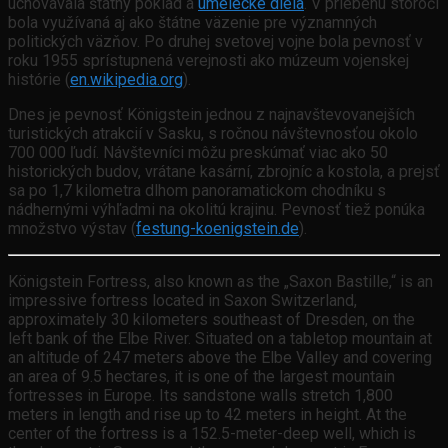
uchovávala štátny poklad a
umelecké diela
. V priebehu storočí
bola využívaná aj ako štátne väzenie pre významných
politických väzňov. Po druhej svetovej vojne bola pevnosť v
roku 1955 sprístupnená verejnosti ako múzeum vojenskej
histórie (
en.wikipedia.org
).
Dnes je pevnosť Königstein jednou z najnavštevovanejších
turistických atrakcií v Sasku, s ročnou návštevnosťou okolo
700 000 ľudí. Návštevníci môžu preskúmať viac ako 50
historických budov, vrátane kasární, zbrojníc a kostola, a prejsť
sa po 1,7 kilometra dlhom panoramatickom chodníku s
nádhernými výhľadmi na okolitú krajinu. Pevnosť tiež ponúka
množstvo výstav (
festung-koenigstein.de
).
Königstein Fortress, also known as the „Saxon Bastille,“ is an
impressive fortress located in Saxon Switzerland,
approximately 30 kilometers southeast of Dresden, on the
left bank of the Elbe River. Situated on a tabletop mountain at
an altitude of 247 meters above the Elbe Valley and covering
an area of 9.5 hectares, it is one of the largest mountain
fortresses in Europe. Its sandstone walls stretch 1,800
meters in length and rise up to 42 meters in height. At the
center of the fortress is a 152.5-meter-deep well, which is