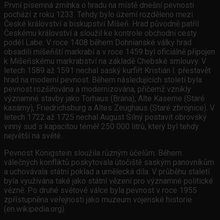
První písemná zmínka o hradu na místě dnešní pevnosti
pochází z roku 1233. Tehdy bylo území rozděleno mezi
České království a biskupství Míšeň. Hrad původně patřil
Českému království a sloužil ke kontrole obchodní cesty
podél Labe. V roce 1408 během Dohnianské války hrad
obsadili míšeňští markrabí a v roce 1459 byl oficiálně připojen
k Míšeňskému markrabství na základě Chebské smlouvy. V
letech 1589 až 1591 nechal saský kurfiřt Kristián I. přestavět
hrad na moderní pevnost. Během následujících století byla
pevnost rozšiřována a modernizována, přičemž vznikly
významné stavby jako Torhaus (Brána), Alte Kaserne (Staré
kasárny), Friedrichsburg a Altes Zeughaus (Staré zbrojnice). V
letech 1722 až 1725 nechal August Silný postavit obrovský
vinný sud s kapacitou téměř 250 000 litrů, který byl tehdy
největší na světě.
Pevnost Königstein sloužila různým účelům. Během
válečných konfliktů poskytovala útočiště saským panovníkům
a uchovávala státní poklad a umělecká díla. V průběhu staletí
byla využívána také jako státní vězení pro významné politické
vězně. Po druhé světové válce byla pevnost v roce 1955
zpřístupněna veřejnosti jako muzeum vojenské historie
(en.wikipedia.org).