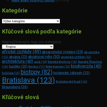
Malý atlas vodných rastlín
(37519)
Kategórie
Kategórie
Kľúčové slová podľa kategórie
Najpoužívanejšie tagy pre kategóriu:
africké cichlidy
(49)
akvaristické výstavy
(29)
akvaristika
akváriové ryby
(30)
akvária
(23)
(15)
americké cichlidy
(12)
architektúra
(40)
Banská Bystrica
(16)
Banská Štiavnica
autá
(14)
biodiverzita
(40)
(16)
baziliky
(20)
Beckov
(11)
Biele Karpaty
(13)
biotopy
(82)
botanické záhrady
(25)
biológia
(12)
Bratislava
(123)
Bratislavský hrad
(16)
Braunsberg
(26)
Kľúčové slová