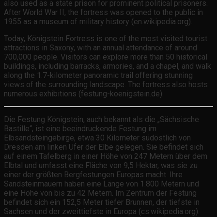
also used as a state prison for prominent political prisoners.
After World War II, the fortress was opened to the public in
1955 as a museum of military history (en.wikipedia.org).
Today, Königstein Fortress is one of the most visited tourist
attractions in Saxony, with an annual attendance of around
700,000 people. Visitors can explore more than 50 historical
buildings, including barracks, armories, and a chapel, and walk
along the 1.7-kilometer panoramic trail offering stunning
views of the surrounding landscape. The fortress also hosts
numerous exhibitions (festung-koenigstein.de).
Die Festung Königstein, auch bekannt als die „Sächsische
Bastille“, ist eine beeindruckende Festung im
Elbsandsteingebirge, etwa 30 Kilometer südöstlich von
Dresden am linken Ufer der Elbe gelegen. Sie befindet sich
auf einem Tafelberg in einer Höhe von 247 Metern über dem
Elbtal und umfasst eine Fläche von 9,5 Hektar, was sie zu
einer der größten Bergfestungen Europas macht. Ihre
Sandsteinmauern haben eine Länge von 1.800 Metern und
eine Höhe von bis zu 42 Metern. Im Zentrum der Festung
befindet sich ein 152,5 Meter tiefer Brunnen, der tiefste in
Sachsen und der zweittiefste in Europa (cs.wikipedia.org).