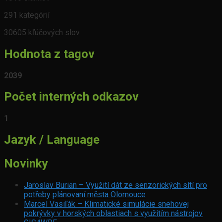
291 kategórií
30605 kľúčových slov
Hodnota z tagov
2039
Počet interných odkazov
1
Jazyk / Language
Novinky
Jaroslav Burian – Využití dát ze senzorických sítí pro
potřeby plánovaní města Olomouce
Marcel Vasiľák – Klimatické simulácie snehovej
pokrývky v horských oblastiach s využitím nástrojov