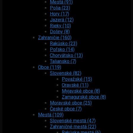
Mestá (91)
Polia (23)
Hory (17)
Jazerá (12)
Rieky (10)
Doliny (8)
Zahraničie (160)
Rakúsko (23)
Poľsko (14)
Chorvátsko (13)
Taliansko (7)
Obce (119)
Slovenské (82)
Považské (15)
Oravské (11)
Myjavské obce (8)
Zamagurské obce (8)
Moravské obce (25)
České obce (7)
Mestá (109)
Slovenské mestá (47)
Zahraničné mestá (22)
Rakúske mestá (6)