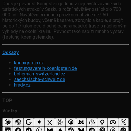
Dnes je pevnost Königstein jednou z nejnavštěvovanějších
turistických atrakcí v Sasku s roční návštěvností okolo 700
000 lidí. Návštěvníci mohou prozkoumat více než 50
historických budov, včetně kasáren, zbrojnic a kaple, a projít
se po 1,7 kilometru dlouhé panoramatické trase s nádhernými
výhledy na okolní krajinu. Pevnost také nabízí mnoho výstav
(festung-koenigstein.de).
Odkazy
koenigstein.cz
festungsverein-koenigstein.de
bohemian-switzerland.cz
saechsische-schweiz.de
hrady.cz
TOP
Všetky