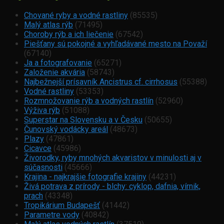
Chované ryby a vodné rastliny
(85535)
Malý atlas rýb
(71495)
Choroby rýb a ich liečenie
(67542)
Piešťany sú pokojné a vyhľadávané mesto na Považí
(67140)
Ja a fotografovanie
(65271)
Založenie akvária
(58743)
Najbežnejší prísavník Ancistrus cf. cirrhosus
(55388)
Vodné rastliny
(53353)
Rozmnožovanie rýb a vodných rastlín
(52960)
Výživa rýb
(51088)
Superstar na Slovensku a v Česku
(50655)
Čunovský vodácky areál
(48673)
Plazy
(47861)
Cicavce
(45986)
Živorodky, ryby mnohých akvaristov v minulosti aj v
súčasnosti
(45666)
Krajina - najkrajšie fotografie krajiny
(44231)
Živá potrava z prírody - blchy: cyklop, dafnia, vírnik,
prach
(43348)
Tropikárium Budapešť
(41442)
Parametre vody
(40842)