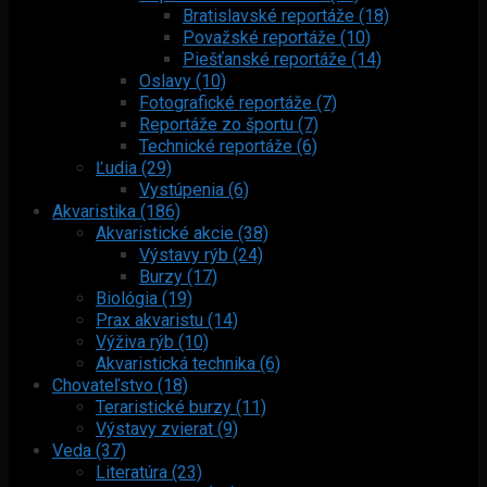
Bratislavské reportáže (18)
Považské reportáže (10)
Piešťanské reportáže (14)
Oslavy (10)
Fotografické reportáže (7)
Reportáže zo športu (7)
Technické reportáže (6)
Ľudia (29)
Vystúpenia (6)
Akvaristika (186)
Akvaristické akcie (38)
Výstavy rýb (24)
Burzy (17)
Biológia (19)
Prax akvaristu (14)
Výživa rýb (10)
Akvaristická technika (6)
Chovateľstvo (18)
Teraristické burzy (11)
Výstavy zvierat (9)
Veda (37)
Literatúra (23)