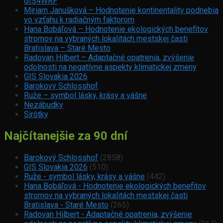
GIS4WRF
Miriam Janušková – Hodnotenie kontinentality podnebia
vo vzťahu k radiačným faktorom
Hana Bobáľová – Hodnotenie ekologických benefitov
stromov na vybraných lokalitách mestskej časti
Bratislava – Staré Mesto
Radovan Hilbert – Adaptačné opatrenia, zvýšenie
odolnosti na negatívne aspekty klimatickej zmeny
GIS Slovakia 2026
Barokový Schlosshof
Ruže – symbol lásky, krásy a vášne
Nezábudky
Sirôtky
Najčítanejšie za 90 dní
Barokový Schlosshof
(2858)
GIS Slovakia 2026
(510)
Ruže - symbol lásky, krásy a vášne
(442)
Hana Bobáľová - Hodnotenie ekologických benefitov
stromov na vybraných lokalitách mestskej časti
Bratislava - Staré Mesto
(265)
Radovan Hilbert - Adaptačné opatrenia, zvýšenie