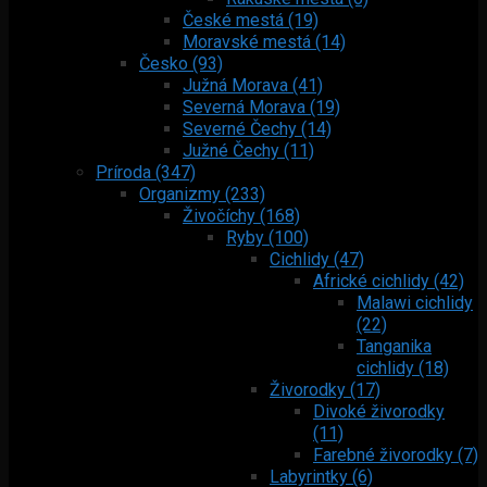
České mestá (19)
Moravské mestá (14)
Česko (93)
Južná Morava (41)
Severná Morava (19)
Severné Čechy (14)
Južné Čechy (11)
Príroda (347)
Organizmy (233)
Živočíchy (168)
Ryby (100)
Cichlidy (47)
Africké cichlidy (42)
Malawi cichlidy
(22)
Tanganika
cichlidy (18)
Živorodky (17)
Divoké živorodky
(11)
Farebné živorodky (7)
Labyrintky (6)