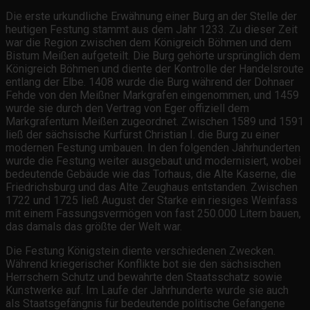
Die erste urkundliche Erwähnung einer Burg an der Stelle der
heutigen Festung stammt aus dem Jahr 1233. Zu dieser Zeit
war die Region zwischen dem Königreich Böhmen und dem
Bistum Meißen aufgeteilt. Die Burg gehörte ursprünglich dem
Königreich Böhmen und diente der Kontrolle der Handelsroute
entlang der Elbe. 1408 wurde die Burg während der Dohnaer
Fehde von den Meißner Markgrafen eingenommen, und 1459
wurde sie durch den Vertrag von Eger offiziell dem
Markgrafentum Meißen zugeordnet. Zwischen 1589 und 1591
ließ der sächsische Kurfürst Christian I. die Burg zu einer
modernen Festung umbauen. In den folgenden Jahrhunderten
wurde die Festung weiter ausgebaut und modernisiert, wobei
bedeutende Gebäude wie das Torhaus, die Alte Kaserne, die
Friedrichsburg und das Alte Zeughaus entstanden. Zwischen
1722 und 1725 ließ August der Starke ein riesiges Weinfass
mit einem Fassungsvermögen von fast 250.000 Litern bauen,
das damals das größte der Welt war.
Die Festung Königstein diente verschiedenen Zwecken.
Während kriegerischer Konflikte bot sie den sächsischen
Herrschern Schutz und bewahrte den Staatsschatz sowie
Kunstwerke auf. Im Laufe der Jahrhunderte wurde sie auch
als Staatsgefängnis für bedeutende politische Gefangene