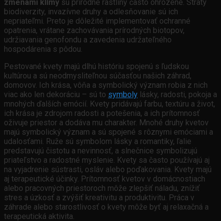
zmenami klímy
sú prírodné rastliny často ohrozené. Straty
biodiverzity, invazívne druhy a odlesňovanie sú ich
nepriateľmi. Preto je dôležité implementovať ochranné
opatrenia, vrátane zachovávania prírodných biotopov,
udržiavania genofondu a zavedenia udržateľného
hospodárenia s pôdou.
Pestované kvety majú dlhú históriu spojenú s ľudskou
kultúrou a sú neodmysliteľnou súčasťou našich záhrad,
domovov. Ich krása, vôňa a symbolický význam robia z nich
viac ako len dekoráciu – sú to
symboly
lásky, radosti, pokoja a
mnohých ďalších emócií. Kvety pridávajú farbu, textúru a život,
ich krása je zdrojom radosti a potešenia, a ich prítomnosť
oživuje priestor a dodáva mu charakter. Mnohé druhy kvetov
majú symbolický význam a sú spojené s rôznymi emóciami a
udalosťami. Ruže sú symbolom lásky a romantiky, ľalie
predstavujú čistotu a nevinnosť, a slnečnice symbolizujú
priateľstvo a radostné myslenie. Kvety sa často používajú aj
na vyjadrenie sústrasti, osláv alebo poďakovania. Kvety majú
aj terapeutické účinky. Prítomnosť kvetov v domácnostiach
alebo pracovných priestoroch môže zlepšiť náladu, znížiť
stres a úzkosť a zvýšiť kreativitu a produktivitu. Práca v
záhrade alebo starostlivosť o kvety môže byť aj relaxačná a
terapeutická aktivita.