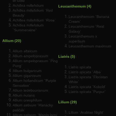
of Gold`
Achillea millefolium
Leucanthemum (4)
Achillea millefolium `Red
Beauty`
Leucanthemum `Banana
Achillea millefolium `Rose`
Cream`
Achillea millefolium
Leucanthemum `Real
`Summerwine`
Galaxy`
Leucanthemum x
Allium (20)
superbum
Leucanthemum maximum
Allium altaicum
Allium ampeloprasum
Liatris (5)
Allium ampeloprasum `Ping
Pong`
Liatris spicata
Allium bulgaricum
Liatris spicata `Alba`
Allium giganteum
Liatris spicata `Floristan
Allium hollandicum `Purple
White`
Sensation`
Liatris spicata `Kobold`
Allium ledebourianum
Liatris spicata `Purpur`
Allium nutans
Allium oreophilum
Lilium (29)
Allium sativum `Hanácky
paličák`
Lilium `Arabian Night`
Allium sativum `Manín jarní