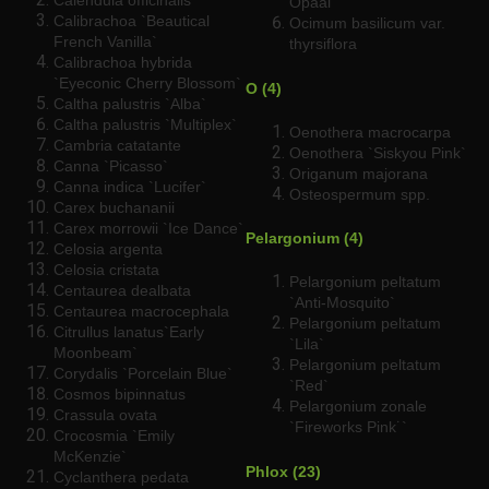
Calendula officinalis
Opaal`
Calibrachoa `Beautical
Ocimum basilicum var.
French Vanilla`
thyrsiflora
Calibrachoa hybrida
`Eyeconic Cherry Blossom`
O (4)
Caltha palustris `Alba`
Caltha palustris `Multiplex`
Oenothera macrocarpa
Cambria catatante
Oenothera `Siskyou Pink`
Canna `Picasso`
Origanum majorana
Canna indica `Lucifer`
Osteospermum spp.
Carex buchananii
Carex morrowii `Ice Dance`
Pelargonium (4)
Celosia argenta
Celosia cristata
Pelargonium peltatum
Centaurea dealbata
`Anti-Mosquito`
Centaurea macrocephala
Pelargonium peltatum
Citrullus lanatus`Early
`Lila`
Moonbeam`
Pelargonium peltatum
Corydalis `Porcelain Blue`
`Red`
Cosmos bipinnatus
Pelargonium zonale
Crassula ovata
`Fireworks Pink˙`
Crocosmia `Emily
McKenzie`
Phlox (23)
Cyclanthera pedata