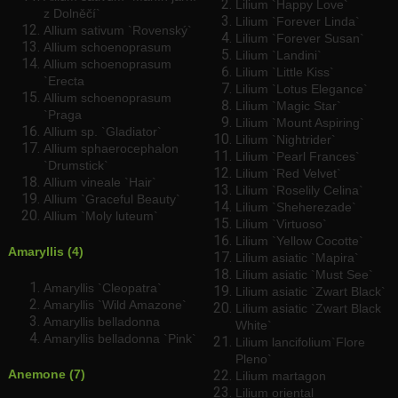
Lilium `Happy Love`
z Dolněčí`
Lilium `Forever Linda`
Allium sativum `Rovenský`
Lilium `Forever Susan`
Allium schoenoprasum
Lilium `Landini`
Allium schoenoprasum
Lilium `Little Kiss`
`Erecta
Lilium `Lotus Elegance`
Allium schoenoprasum
Lilium `Magic Star`
`Praga
Lilium `Mount Aspiring`
Allium sp. `Gladiator`
Lilium `Nightrider`
Allium sphaerocephalon
Lilium `Pearl Frances`
`Drumstick`
Lilium `Red Velvet`
Allium vineale `Hair`
Lilium `Roselily Celina`
Allium `Graceful Beauty`
Lilium `Sheherezade`
Allium `Moly luteum`
Lilium `Virtuoso`
Lilium `Yellow Cocotte`
Amaryllis (4)
Lilium asiatic `Mapira`
Lilium asiatic `Must See`
Amaryllis `Cleopatra`
Lilium asiatic `Zwart Black`
Amaryllis `Wild Amazone`
Lilium asiatic `Zwart Black
Amaryllis belladonna
White`
Amaryllis belladonna `Pink`
Lilium lancifolium`Flore
Pleno`
Anemone (7)
Lilium martagon
Lilium oriental