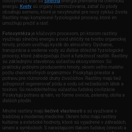
fotosyntézy, kde sa
slnečná
energia premieňa na chemickú
energiu.
Kvety
sú orgány rozmnožovania, zatiaľ čo plody
obsahujú semeno, ktoré je nevyhnutné pre nový cyklus života.
Rastliny majú komplexné fyziologické procesy, ktoré im
umožňujú prežiť a rásť.
Fotosyntéza
je kľúčovým procesom, pri ktorom rastliny
využívajú slnečnú energiu a oxid uhličitý na tvorbu organickej
hmoty, pričom uvoľňujú kyslík do atmosféry. Dýchanie,
transpirácia a vedenie vody sú ďalšie dôležité fyziologické
procesy, ktoré zabezpečujú život a funkčnosť rastlín. Rastliny
sú základnými stavebnou súčasťou ekosystémov. Sú
prakticky jedinými producentmi hmoty, okrem veľmi malého
počtu chemotrofných organizmov. Poskytujú priestor a
potravu pre rôznorodé druhy živočíchov. Rastliny majú tiež
schopnosť regenerovať pôdu a vodu od nežiadúcich látok a
toxínov. Sú neoddeliteľnou súčasťou ľudskej civilizácie.
Poskytujú potravu aj nám, vo forme ovocia, zeleniny, obilia a
ďalších plodín.
Mnohé rastliny majú
liečivé vlastnosti
a sú využívané v
tradičnej a modernej medicíne. Okrem toho majú rastliny
kultúrne a estetické hodnoty, ktoré sú vyjadrené v záhradách,
umení a symboloch. S narastajúcim tlakom ľudskej činnosti a