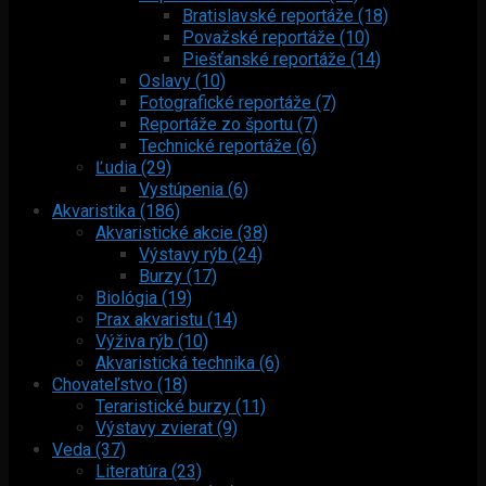
Bratislavské reportáže (18)
Považské reportáže (10)
Piešťanské reportáže (14)
Oslavy (10)
Fotografické reportáže (7)
Reportáže zo športu (7)
Technické reportáže (6)
Ľudia (29)
Vystúpenia (6)
Akvaristika (186)
Akvaristické akcie (38)
Výstavy rýb (24)
Burzy (17)
Biológia (19)
Prax akvaristu (14)
Výživa rýb (10)
Akvaristická technika (6)
Chovateľstvo (18)
Teraristické burzy (11)
Výstavy zvierat (9)
Veda (37)
Literatúra (23)