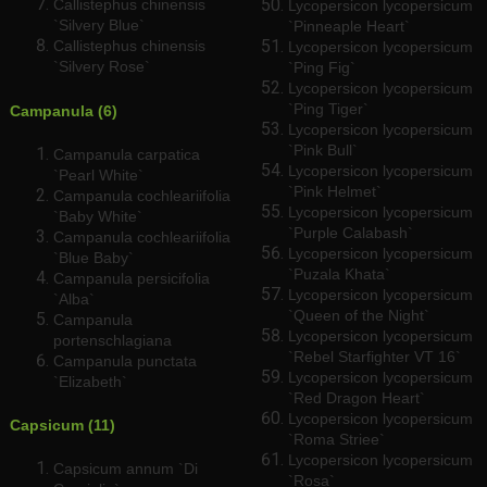
Callistephus chinensis
Lycopersicon lycopersicum
`Silvery Blue`
`Pinneaple Heart`
Callistephus chinensis
Lycopersicon lycopersicum
`Silvery Rose`
`Ping Fig`
Lycopersicon lycopersicum
`Ping Tiger`
Campanula (6)
Lycopersicon lycopersicum
`Pink Bull`
Campanula carpatica
Lycopersicon lycopersicum
`Pearl White`
`Pink Helmet`
Campanula cochleariifolia
Lycopersicon lycopersicum
`Baby White`
`Purple Calabash`
Campanula cochleariifolia
Lycopersicon lycopersicum
`Blue Baby`
`Puzala Khata`
Campanula persicifolia
Lycopersicon lycopersicum
`Alba`
`Queen of the Night`
Campanula
Lycopersicon lycopersicum
portenschlagiana
`Rebel Starfighter VT 16`
Campanula punctata
Lycopersicon lycopersicum
`Elizabeth`
`Red Dragon Heart`
Lycopersicon lycopersicum
Capsicum (11)
`Roma Striee`
Lycopersicon lycopersicum
Capsicum annum `Di
`Rosa`