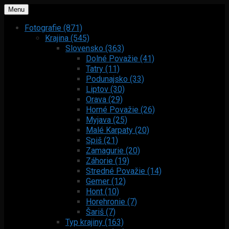
Menu
Fotografie (871)
Krajina (545)
Slovensko (363)
Dolné Považie (41)
Tatry (11)
Podunajsko (33)
Liptov (30)
Orava (29)
Horné Považie (26)
Myjava (25)
Malé Karpaty (20)
Spiš (21)
Zamagurie (20)
Záhorie (19)
Stredné Považie (14)
Gemer (12)
Hont (10)
Horehronie (7)
Šariš (7)
Typ krajiny (163)