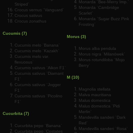
Monarda `Bee-Merry Imp.`
Striped`
Monarda `Cambridge
Crocus vernus `Vanguard`
Scarlet`
Crocus sativus
Monarda `Sugar Buzz Pink
Crocus zonathus
Frosting`
Cucumis (7)
Morus (3)
Cucumis melo `Banana`
Morus alba pendula
Cucumis melo `Kazakh`
Morus nigra `Milanówek`
Cucumis melo var.
Morus rotundiloba `Mojo
flexuosus`
Berry`
Cucumis sativus `Aikon F1`
Cucumis sativus `Diamant
M (10)
F1`
Cucumis sativus `Jogger
Magnolia stellata
F1`
Malva mauritiana
Cucumis sativus `Picolino
Malus domestica
F1`
Malus domestica `Pidi
Merlin`
Cucurbita (7)
Mandevilla sanderi `Dark
Red`
Cucurbita pepo `Banana`
Mandevilla sanderi `Rosa`
Cucurbita pepo `Costates