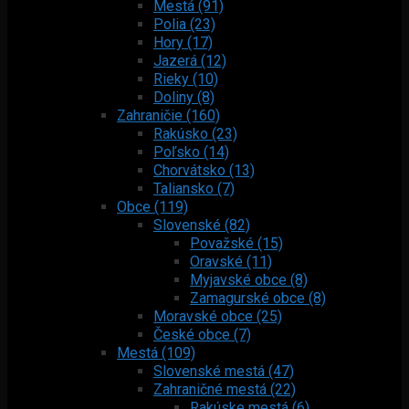
Mestá (91)
Polia (23)
Hory (17)
Jazerá (12)
Rieky (10)
Doliny (8)
Zahraničie (160)
Rakúsko (23)
Poľsko (14)
Chorvátsko (13)
Taliansko (7)
Obce (119)
Slovenské (82)
Považské (15)
Oravské (11)
Myjavské obce (8)
Zamagurské obce (8)
Moravské obce (25)
České obce (7)
Mestá (109)
Slovenské mestá (47)
Zahraničné mestá (22)
Rakúske mestá (6)