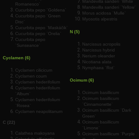
Mandevilla sanderi `White`
Romanesco`
Mandevilla sanderi `Yellow`
Cucurbita pepo `Goldena`
Morus acidosa `Mulle`
Cucurbita pepo `Green
Myosotis alpestris
Disc`
Cucurbita pepo `Maskáčik`
N (5)
Cucurbita pepo `Orelia`
Cucurbita pepo
Narcissus acropolis
`Sunseance`
Narcissus hybrid
Nerium oleander
Cyclamen (6)
Nicotiana alata
Nymphaea `Rot`
Cyclamen cilicicum
Cyclamen coum
Ocimum (6)
Cyclamen hederifolium
Cyclamen hederifolium
Ocimum basillicum
`Album`
Ocimum basillicum
Cyclamen hederifolium
`Cinnamonette`
`Rosea`
Ocimum basillicum `Dark
Cyclamen neapolitanum
Green`
Ocimum basillicum
C (22)
`Limone`
Calathea makoyana
Ocimum basillicum `Purple