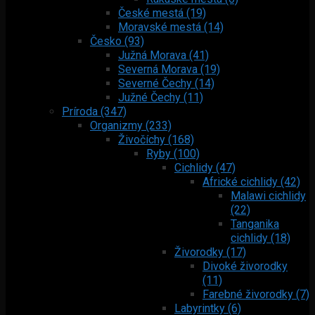
České mestá (19)
Moravské mestá (14)
Česko (93)
Južná Morava (41)
Severná Morava (19)
Severné Čechy (14)
Južné Čechy (11)
Príroda (347)
Organizmy (233)
Živočíchy (168)
Ryby (100)
Cichlidy (47)
Africké cichlidy (42)
Malawi cichlidy
(22)
Tanganika
cichlidy (18)
Živorodky (17)
Divoké živorodky
(11)
Farebné živorodky (7)
Labyrintky (6)