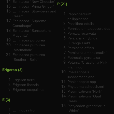
Echinacea `Now Cheesier`
P (21)
Echinacea `Prima Ginger`
Echinacea `Strawberry and
Paphiopedilum
Cream`
philippinense
Echinacea `Supreme
Passiflora edulis
Cantaloupe`
Pennisetum alopecuroides
Echinacea `Sunseekers
Perezia recurvata
Magenta`
Pericallis x hybrida
Echinacea purpurea
`Orange Field`
Echinacea purpurea
Persicaria affinis
`Marmalade`
Persicaria ampexicaulis `
Echinacea purpurea
Petrocalis pyrenaica
`Southern Belle`
Petunia `Crazytunia Pink
Flamingo`
Erigeron (3)
Phalaenopsis
lueddemanniana
Erigeron flelltii
Phalaenopsis spp.
Erigeron linearis
Phyteuma scheuchzeri
Erigeron scopulinus
Pisum sativum `Norli`
Pisum sativum `Opal
E (3)
Creek`
Platycodon grandiflorus
Echinops ritro
`White`