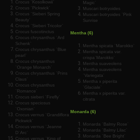
Crocus `Kosolkowii`
Magic`
Crocus `Pickwick`
Muscari botryoides
Crocus `Sieberi Spring
Muscari botryoides `Pink
Beauty`
Sunrise
Crocus `Sieberi Tricolor`
Crocus fuscotinctus
Mentha (6)
Crocus chrysanthus `Ard
Schenk`
Mentha spicata `Marokko`
Crocus chrysanthus `Blue
Mentha spicata var.
pearl`
crispa`Marokko`
Crocus chrysanthus
Mentha suaveolens
`Orange Monarch`
Mentha suaveolens
Crocus chrysanthus `Prins
´Variegata´
Claus`
Mentha x piperita
Crocus chrysanthus
`Glaciale`
`Romance`
Mentha x piperita var.
Crocus sieberi `Firefly`
citrata
Crocus speciosus
`Oxonian`
Monarda (6)
Crocus vernus `Grandiflora
Pickwick`
Monarda `Balmy Rose`
Crocus vernus `Jeanne
Monarda `Balmy Lilac`
D`Arc`
Monarda `Bee Bright`
Crocus vernus `King of