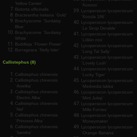
Yellow Center`
`Kosovo`
Bistorta officinalis
Lycopersicon lycopersicum
Bracteantha heliana `Gold`
`Kozula 186`
Brachyscome `Surdaisy
Lycopersicon lycopersicum
Blue`
`Le Sirop Derable`
Brachyscome `Surdaisy
Lycopersicon lycopersicum
White`
`Líškin nos`
Buddleja `Flower Power`
Lycopersicon lycopersicum
Burrageara `Nelly Isler`
`Long Tal Sally`
Lycopersicon lycopersicum
Callistephus (8)
`Lovely Lush`
Lycopersicon lycopersicum
Callistephus chinensis
`Lucky Tiger`
Callistephus chinensis
Lycopersicon lycopersicum
`Anielka`
`Medvedia labka`
Callistephus chinensis
Lycopersicon lycopersicum
`Electric Alba`
`Mint Julep`
Callistephus chinensis
Lycopersicon lycopersicum
`Nel`
`Mille Forries`
Callistephus chinensis
Lycopersicon lycopersicum
`Princess Alba`
`Moneymaker`
Callistephus chinensis
Lycopersicon lycopersicum
`Sandra`
`Orange Banana`