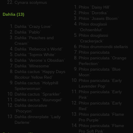
Cynara scolymus
Phlox `Daisy Hill`
Phlox `Dorotka`
Dahlia (13)
Phlox `Joawis Bloom`
Phlox douglasii
Dahlia `Crazy Love`
`Ochsenblut`
Dahlia `Pablo`
Phlox douglassi
Dahlia `Peaches and
`Crackerjack`
Cream`
Phlox drummondii stellaris
Dahlia `Rebecca`s World`
Phlox paniculata
Dahlia `Topmix White`
Phlox paniculata `Orange
Dahlia `Verone`s Obsidian`
Perfection`
Dahlia `Winesome`
Phlox paniculata `Blue
Dahlia cactus `Happy Days
Moon`
Bicolour Yellow Red`
Phlox paniculata `Early
Dahlia cactus `Holyphill
Lavender Pop`
Spiderwoman`
Phlox paniculata `Early
Dahlia cactus `Sprarkler`
Pink`
Dahlia cactus `Vuurvogel`
Phlox paniculata `Early
Dahlia decorative
Red`
`Procyon`
Phlox paniculata `Flame
Dahlia dinnerplate `Lady
Pro Purple`
Darlene`
Phlox paniculata `Flame
Pro Soft Pink`