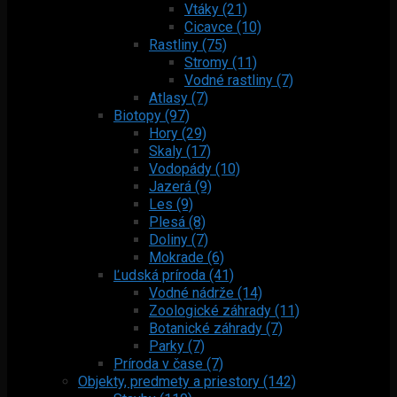
Vtáky (21)
Cicavce (10)
Rastliny (75)
Stromy (11)
Vodné rastliny (7)
Atlasy (7)
Biotopy (97)
Hory (29)
Skaly (17)
Vodopády (10)
Jazerá (9)
Les (9)
Plesá (8)
Doliny (7)
Mokrade (6)
Ľudská príroda (41)
Vodné nádrže (14)
Zoologické záhrady (11)
Botanické záhrady (7)
Parky (7)
Príroda v čase (7)
Objekty, predmety a priestory (142)