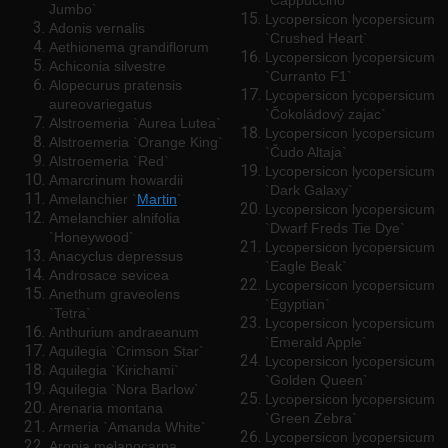
`Cappuccino`
Jumbo`
Lycopersicon lycopersicum
Adonis vernalis
`Crushed Heart`
Aethionema grandiflorum
Lycopersicon lycopersicum
Achiconia silvestre
`Curranto F1`
Alopecurus pratensis
Lycopersicon lycopersicum
aureovariegatus
`Čokoládový zajac`
Alstroemeria `Aurea Lutea`
Lycopersicon lycopersicum
Alstroemeria `Orange King`
`Čudo Altaja`
Alstroemeria `Red`
Lycopersicon lycopersicum
Amarcrinum howardii
`Dark Galaxy`
Amelanchier `
Martin
`
Lycopersicon lycopersicum
Amelanchier alnifolia
`Dwarf Freds Tie Dye`
`Honeywood`
Lycopersicon lycopersicum
Anacyclus depressus
`Eagle Beak`
Androsace sevicea
Lycopersicon lycopersicum
Anethum graveolens
`Egyptian`
`Tetra`
Lycopersicon lycopersicum
Anthurium andraeanum
`Emerald Apple`
Aquilegia `Crimson Star`
Lycopersicon lycopersicum
Aquilegia `Kirichami`
`Golden Queen`
Aquilegia `Nora Barlow`
Lycopersicon lycopersicum
Arenaria montana
`Green Zebra`
Armeria `Amanda White`
Lycopersicon lycopersicum
Aronia melanocarpa