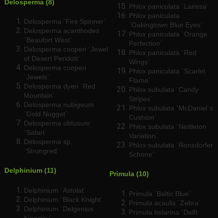
Delosperma (8)
Phlox paniculata `Larissa`
Phlox paniculata
Delosperma `Fire Spinner`
`Oakingtown Blue Eyes`
Delosperma acanthodes
Phlox paniculata `Orange
`Beaufort West`
Perfection`
Delosperma cooperi `Jewel
Phlox paniculata `Red
of Desert Peridott`
Wings`
Delosperma cooperi
Phlox paniculata `Scarlet
`Jewels`
Flame`
Delosperma dyeri `Red
Phlox subulata `Candy
Mountain`
Stripes`
Delosperma nubigeum
Phlox subulata `McDaniel`s
`Gold Nugget`
Cushion`
Delosperma obtusum
Phlox subulata `Nettleton
`Safari`
Variation`
Delosperma sp.
Phlox subulata `Ronsdorfer
`Strongred`
Schone`
Delphinium (11)
Primula (10)
Delphinium `Astolat`
Primula `Baltic Blue`
Delphinium `Black Knight`
Primula acaulis `Zebra`
Delphinium `Delgenius
Primula belarina `Delft
Kingsley`