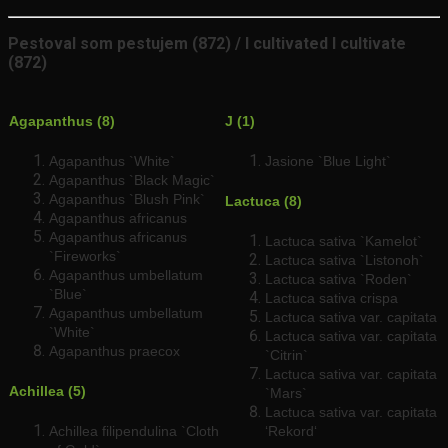
Pestoval som pestujem (872) / I cultivated I cultivate
(872)
Agapanthus (8)
J (1)
Agapanthus `White`
Jasione `Blue Light`
Agapanthus `Black Magic`
Agapanthus `Blush Pink`
Lactuca (8)
Agapanthus africanus
Agapanthus africanus
Lactuca sativa `Kamelot`
`Fireworks`
Lactuca sativa `Listonoh`
Agapanthus umbellatum
Lactuca sativa `Roden`
`Blue`
Lactuca sativa crispa
Agapanthus umbellatum
Lactuca sativa var. capitata
`White`
Lactuca sativa var. capitata
Agapanthus praecox
`Citrin`
Lactuca sativa var. capitata
Achillea (5)
`Mars`
Lactuca sativa var. capitata
Achillea filipendulina `Cloth
‘Rekord‘