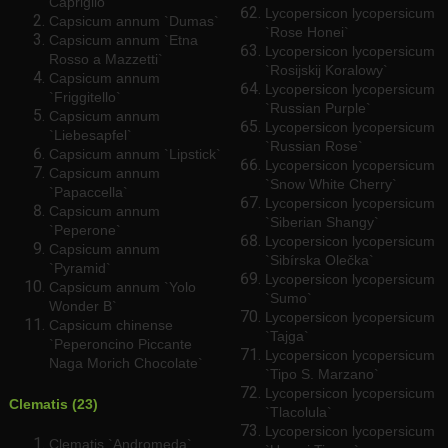
Capriglio`
Lycopersicon lycopersicum
Capsicum annum `Dumas`
`Rose Honei`
Capsicum annum `Etna
Lycopersicon lycopersicum
Rosso a Mazzetti`
`Rosijskij Koralowy`
Capsicum annum
Lycopersicon lycopersicum
`Friggitello`
`Russian Purple`
Capsicum annum
Lycopersicon lycopersicum
`Liebesapfel`
`Russian Rose`
Capsicum annum `Lipstick`
Lycopersicon lycopersicum
Capsicum annum
`Snow White Cherry`
`Papaccella`
Lycopersicon lycopersicum
Capsicum annum
`Siberian Shangy`
`Peperone`
Lycopersicon lycopersicum
Capsicum annum
`Sibírska Olečka`
`Pyramid`
Lycopersicon lycopersicum
Capsicum annum `Yolo
`Sumo`
Wonder B`
Lycopersicon lycopersicum
Capsicum chinense
`Tajga`
`Peperoncino Piccante
Lycopersicon lycopersicum
Naga Morich Chocolate`
`Tipo S. Marzano`
Lycopersicon lycopersicum
Clematis (23)
`Tlacolula`
Lycopersicon lycopersicum
Clematis `Andromeda`