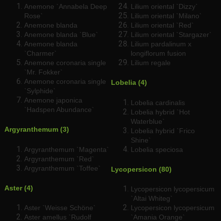
Anemone `Annabela Deep
Lilium oriental `Dizzy`
Rose`
Lilium oriental `Milano`
Anemone blanda
Lilium oriental `Red`
Anemone blanda `Blue`
Lilium oriental `Stargazer`
Anemone blanda
Lilium pardalinum x
`Charmer`
longiflorum fusion
Anemone coronaria single
Lilium regale
`Mr. Fokker`
Anemone coronaria single
Lobelia (4)
`Sylphide`
Anemone japonica
Lobelia cardinalis
`Hadspen Abundance`
Lobelia hybrid `Hot
Waterblue`
Argyranthemum (3)
Lobelia hybrid `Frico
Shine`
Argyranthemum `Magenta`
Lobelia speciosa
Argyranthemum `Red`
Argyranthemum `Toffee`
Lycopersicon (80)
Aster (4)
Lycopersicon lycopersicum
`Altai Whiteg`
Aster `Weisse Schöne`
Lycopersicon lycopersicum
Aster amellus `Rudolf
`Amania Orange`