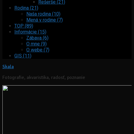
Rešerše (21)
Rodina (21)
Naša rodina (10)
Mená v rodine (7)
TOP (89)
Informácie (15)
Zábava (6)
O mne (9)
O webe (7)
GIS (11)
Skala
Fotografie, akvaristika, radosť, poznanie