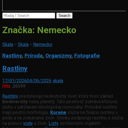
Search
for:
Značka:
Nemecko
Skala
>
Skala
>
Nemecko
Rastliny
,
Príroda
,
Organizmy
,
Fotografie
Rastliny
17/01/2026
04/06/2026
skala
Hits:
26599
Rastliny
predstavujú neskutočný svet, ktorý tvorí základ
biodiverzity
našej planéty. Táto pestrosť zohráva kľúčovú
úlohu v udržiavaní ekologickej rovnováhy. Prírodné rastliny
majú pestrú morfológiu.
Korene
slúžia na fixáciu rastliny v
pôde a na získavanie živín. Stonky podporujú rastlinu a slúžia
na prenos
vody
a živín.
Listy
sú hlavnými orgánmi