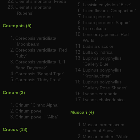
Clematis montana `Freda`
Lewisia cotyledon `Elise`
Clematis montana
Linim flavum `Compactum`
`Rubens`
Linum perenne
Linum perenne `Saphir`
Coreopsis (5)
Liso calcuta
Lonicera japonica `Red
Coreopsis verticiliata
World`
`Moonbeam`
Ludisia discolor
Coreopsis verticiliata `Red
Luffa cylindrica
Ruby`
Lupinus polyphyllus
Coreopsis verticillata `Li`l
`Gallery Blue`
Bang Daybreak`
Lupinus polyphyllus
Coreopsis `Bengal Tiger`
`Kronleuchter`
Coreopsis `Ruby Frost`
Lupinus polyphyllus
`Gallery Rose Shades`
Crinum (3)
Lychnis coronaria
Lychnis chalcedonica
Crinum `Cintho Alpha`
Crinum powellii
Muscari (4)
Crinum powellii `Alba`
Muscari armeniacum
Crocus (18)
`Touch of Snow`
Muscari aucheri `White