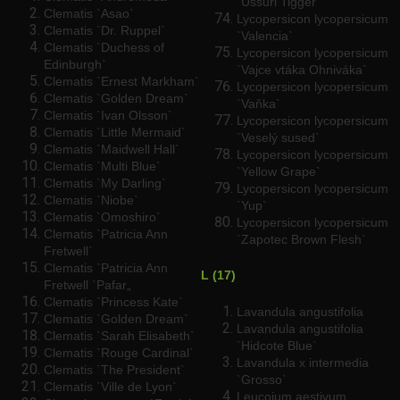
`Ussuri Tigger`
Clematis `Asao`
Lycopersicon lycopersicum
Clematis `Dr. Ruppel`
`Valencia`
Clematis `Duchess of
Lycopersicon lycopersicum
Edinburgh`
`Vajce vtáka Ohniváka`
Clematis `Ernest Markham`
Lycopersicon lycopersicum
Clematis `Golden Dream`
`Vaňka`
Clematis `Ivan Olsson`
Lycopersicon lycopersicum
Clematis `Little Mermaid`
`Veselý sused`
Clematis `Maidwell Hall`
Lycopersicon lycopersicum
Clematis `Multi Blue`
`Yellow Grape`
Clematis `My Darling`
Lycopersicon lycopersicum
Clematis `Niobe`
`Yup`
Clematis `Omoshiro`
Lycopersicon lycopersicum
Clematis `Patricia Ann
`Zapotec Brown Flesh`
Fretwell`
Clematis `Patricia Ann
L (17)
Fretwell `Pafar„
Clematis `Princess Kate`
Lavandula angustifolia
Clematis `Golden Dream`
Lavandula angustifolia
Clematis `Sarah Elisabeth`
`Hidcote Blue`
Clematis `Rouge Cardinal`
Lavandula x intermedia
Clematis `The President`
`Grosso`
Clematis `Ville de Lyon`
Leucojum aestivum