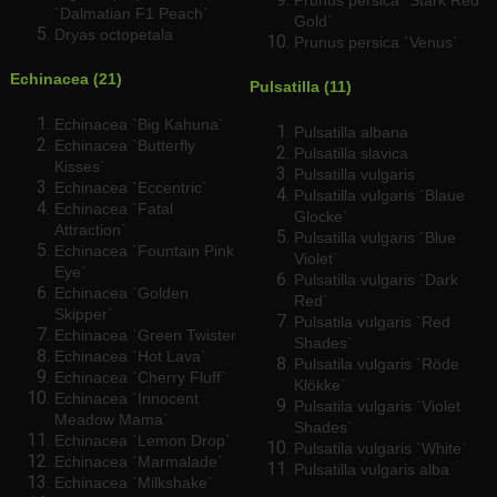
Prunus persica `Stark Red
`Dalmatian F1 Peach`
Gold`
Dryas octopetala
Prunus persica `Venus`
Echinacea (21)
Pulsatilla (11)
Echinacea `Big Kahuna`
Pulsatilla albana
Echinacea `Butterfly
Pulsatilla slavica
Kisses`
Pulsatilla vulgaris
Echinacea `Eccentric`
Pulsatilla vulgaris `Blaue
Echinacea `Fatal
Glocke`
Attraction`
Pulsatilla vulgaris `Blue
Echinacea `Fountain Pink
Violet`
Eye`
Pulsatilla vulgaris `Dark
Echinacea `Golden
Red`
Skipper`
Pulsatila vulgaris `Red
Echinacea `Green Twister
Shades`
Echinacea `Hot Lava`
Pulsatila vulgaris `Röde
Echinacea `Cherry Fluff`
Klökke`
Echinacea `Innocent
Pulsatila vulgaris `Violet
Meadow Mama`
Shades`
Echinacea `Lemon Drop`
Pulsatila vulgaris `White`
Echinacea `Marmalade`
Pulsatilla vulgaris alba
Echinacea `Milkshake`