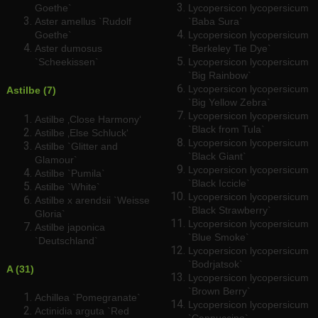
Goethe`
Lycopersicon lycopersicum
Aster amellus `Rudolf
`Baba Sura`
Goethe`
Lycopersicon lycopersicum
Aster dumosus
`Berkeley Tie Dye`
`Scheekissen`
Lycopersicon lycopersicum
`Big Rainbow`
Lycopersicon lycopersicum
Astilbe (7)
`Big Yellow Zebra`
Lycopersicon lycopersicum
Astilbe ‚Close Harmony‘
`Black from Tula`
Astilbe ‚Else Schluck‘
Lycopersicon lycopersicum
Astilbe `Glitter and
`Black Giant`
Glamour`
Lycopersicon lycopersicum
Astilbe `Pumila`
`Black Iccicle`
Astilbe `White`
Lycopersicon lycopersicum
Astilbe x arendsii `Weisse
`Black Strawberry`
Gloria`
Lycopersicon lycopersicum
Astilbe japonica
`Blue Smoke`
`Deutschland`
Lycopersicon lycopersicum
`Bodrjatsok`
A (31)
Lycopersicon lycopersicum
`Brown Berry`
Achillea `Pomegranate`
Lycopersicon lycopersicum
Actinidia arguta `Red