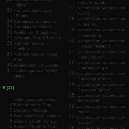
`Harvard Square`
`Viking`
Lycopersicon lycopersicum
Aronia melanocarpa
`Hillbilly`
`Rubina`
Lycopersicon lycopersicum
Artemisia drancunculus
`Himber Alt`
Artemisia stelleriana
Lycopersicon lycopersicum
Asplenium `Angustifolia`
`Hippie Zebra`
Astrantia `Star of Treasure`
Lycopersicon lycopersicum
Aubrieta hybrida
`Hviezda Taškentu`
`Leichtlinii`
Lycopersicon lycopersicum
Aubrieta hybrida `Royal
`Honey Moon F1`
Blue`
Lycopersicon lycopersicum
Azalea japonica `Julietta`
`Cherokee Purple`
Azalea japonica `Nancy
Lycopersicon lycopersicum
Dippel`
`Chocolate Miracle`
Lycopersicon lycopersicum
B (12)
`Chocolate Stripes`
Lycopersicon lycopersicum
Belamcanda chinensis
`Indigo Apple`
Bellis perennis `Pink`
Lycopersicon lycopersicum
Bergenia `Rotblum`
`Ispolin`
Beta vulgaris var. vulgaris
Lycopersicon lycopersicum
Bidens `2Teeth Oly Star
`Kakao F1`
Bidens `2Teeth`M Red
Lycopersicon lycopersicum