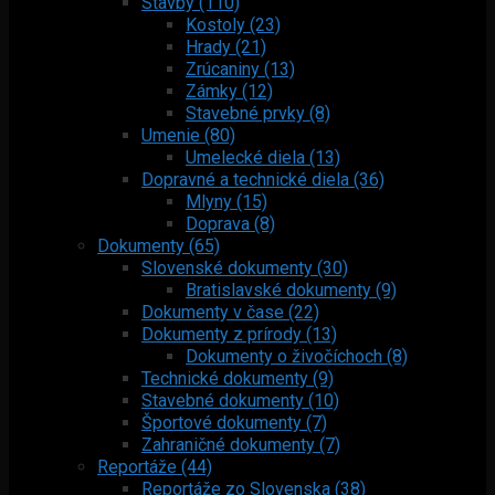
Stavby (110)
Kostoly (23)
Hrady (21)
Zrúcaniny (13)
Zámky (12)
Stavebné prvky (8)
Umenie (80)
Umelecké diela (13)
Dopravné a technické diela (36)
Mlyny (15)
Doprava (8)
Dokumenty (65)
Slovenské dokumenty (30)
Bratislavské dokumenty (9)
Dokumenty v čase (22)
Dokumenty z prírody (13)
Dokumenty o živočíchoch (8)
Technické dokumenty (9)
Stavebné dokumenty (10)
Športové dokumenty (7)
Zahraničné dokumenty (7)
Reportáže (44)
Reportáže zo Slovenska (38)