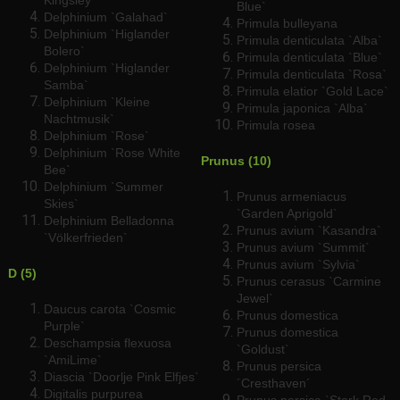
Blue`
Delphinium `Galahad`
Primula bulleyana
Delphinium `Higlander
Primula denticulata `Alba`
Bolero`
Primula denticulata `Blue`
Delphinium `Higlander
Primula denticulata `Rosa`
Samba`
Primula elatior `Gold Lace`
Delphinium `Kleine
Primula japonica `Alba`
Nachtmusik`
Primula rosea
Delphinium `Rose`
Delphinium `Rose White
Prunus (10)
Bee`
Delphinium `Summer
Prunus armeniacus
Skies`
`Garden Aprigold`
Delphinium Belladonna
Prunus avium `Kasandra`
`Völkerfrieden`
Prunus avium `Summit`
Prunus avium `Sylvia`
D (5)
Prunus cerasus `Carmine
Jewel`
Daucus carota `Cosmic
Prunus domestica
Purple`
Prunus domestica
Deschampsia flexuosa
`Goldust`
`AmiLime`
Prunus persica
Diascia `Doorlje Pink Elfjes`
´Cresthaven´
Digitalis purpurea