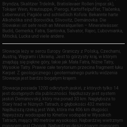
Bryndza, Skalitzer Trdelník, Bratislavaer Rollen (mpsr.sk),
Tokajer Wein, Krautsuppe, Pierogi, Kartoffelpuffer, Tlačenka,
Leberwurst, Pagáče und schließlich Kofola. Bekannte harte
Alkoholika sind Borovička, Slivovitz, Demänovka. Die
Slowakei ist sehr reich an Mineralquellen – Mineralwässer:
Budiš, Gemerka, Fatra, Santovka, Salvator, Rajec, Ľubovnianka,
Mitická, Lucka und viele andere.
Słowacja leży w sercu Europy. Graniczy z Polską, Czechami,
Austrią, Węgrami i Ukrainą. Jest to górzysty kraj, w którym
znajdują się piękne góry, takie jak Mała Fatra, Niżne Tatry,
Wysokie Tatry. Prawie całe terytorium przecina fragment łuku
Karpat. Z geologicznego i geotermalnego punktu widzenia
Słowacja jest bardzo bogatym krajem.
Słowacja posiada 1200 odkrytych jaskiń, z których tylko 14
jest dostępnych dla publiczności. Najdłuższy jest system
jaskiń Demänovský, który ma ponad 30 km. Najgłębsza to
Starý hrad w Niżnych Tatrach, o głębokości 432 metrów.
Najdłuższą rzeką jest Wáh, która ma 406 km długości.
Najwyższy wodospad to Kmeťov vodopád w Wysokich
Tatrach, mający 80 metrów wysokości. Najbardziej wietrznym
miejscem jest Chopok. Najbardziej deszczowym miejscem