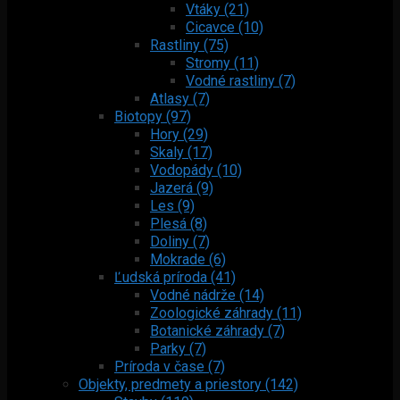
Vtáky (21)
Cicavce (10)
Rastliny (75)
Stromy (11)
Vodné rastliny (7)
Atlasy (7)
Biotopy (97)
Hory (29)
Skaly (17)
Vodopády (10)
Jazerá (9)
Les (9)
Plesá (8)
Doliny (7)
Mokrade (6)
Ľudská príroda (41)
Vodné nádrže (14)
Zoologické záhrady (11)
Botanické záhrady (7)
Parky (7)
Príroda v čase (7)
Objekty, predmety a priestory (142)