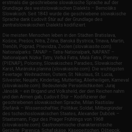
erstmals die geschriebene slowakische Sprache auf der
Grundlage des westslowakischen Dialekts – Bernoláks
Slowakisch. Seit 1843 wurde die geschriebene slowakische
Sprache dank Ľudovít Štúr auf der Grundlage des
zentralslowakischen Dialekts kodifiziert.
Die meisten Menschen leben in den Städten Bratislava,
Košice, Prešov, Nitra, Žilina, Banská Bystrica, Trnava, Martin,
Trenčín, Poprad, Prievidza, Zvolen (slovakiasite.com).
Nationalparks: TANAP – Tatra-Nationalpark, NAPANT –
Nationalpark Nízke Tatry, Veľká Fatra, Malá Fatra, Pieniny
(PIENAP), Poloniny, Slowakisches Paradies, Slowakischer
Karst, Muránska planina (slovakiasite.com). Die wichtigsten
Feiertage: Weihnachten, Ostern, St. Nikolaus, St. Lucia,
Silvester, Neujahr, Kindertag, Muttertag, Allerheiligen, Karneval
(slovakiasite.com). Bedeutende Persönlichkeiten: Juraj
Jánošík – ein Brigand und Volksheld, der den Reichen nahm
und den Armen gab, Ľudovít Štúr – Kodifizierer der
geschriebenen slowakischen Sprache, Milan Rastislav
Štefánik – Wissenschaftler, Politiker, Soldat, Mitbegründer
des tschechoslowakischen Staates, Alexander Dubček –
Staatsmann, Figur des Prager Frühlings von 1968
(slovakiasite.com). Gastronomische charakteristische
Gerichte: Parenica, Schafskäse, Käsepeitschen, Oštiepok,