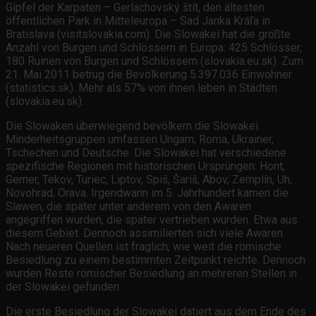
Gipfel der Karpaten – Gerlachovský štít, den ältesten
öffentlichen Park in Mitteleuropa – Sad Janka Kráľa in
Bratislava (visitslovakia.com). Die Slowakei hat die größte
Anzahl von Burgen und Schlössern in Europa: 425 Schlösser,
180 Ruinen von Burgen und Schlössern (slovakia.eu.sk). Zum
21. Mai 2011 betrug die Bevölkerung 5.397.036 Einwohner
(statistics.sk). Mehr als 57% von ihnen leben in Städten
(slovakia.eu.sk).
Die Slowaken überwiegend bevölkern die Slowakei.
Minderheitsgruppen umfassen Ungarn, Roma, Ukrainer,
Tschechen und Deutsche. Die Slowakei hat verschiedene
spezifische Regionen mit historischen Ursprüngen: Hont,
Gemer, Tekov, Turiec, Liptov, Spiš, Šariš, Abov, Zemplín, Uh,
Novohrad, Orava. Irgendwann im 5. Jahrhundert kamen die
Slawen, die später unter anderem von den Awaren
angegriffen wurden, die später vertrieben wurden. Etwa aus
diesem Gebiet. Dennoch assimilierten sich viele Awaren.
Nach neueren Quellen ist fraglich, wie weit die römische
Besiedlung zu einem bestimmten Zeitpunkt reichte. Dennoch
wurden Reste römischer Besiedlung an mehreren Stellen in
der Slowakei gefunden.
Die erste Besiedlung der Slowakei datiert aus dem Ende des