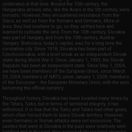
celebrated at that time. Around the 10th century, the
Hungarians arrived, who, like the Avars in the 5th century, were
nomadic. However, they encountered resistance from the
Slavs, as well as from the Romans and Germans. More or
less, they had nowhere to go, so they settled here and
learned to cultivate the land. From the 10th century, Slovakia
was part of Hungary, and from the 19th century, Austria-
Hungary. Bratislava, today’s capital, was for a long time the
coronation city. Since 1918, Slovakia has been part of
Czechoslovakia, with a brief break as an independent Slovak
state during World War II. Since January 1, 1993, the Slovak
Republic has been an independent state. Since May 1, 2004,
we have been members of the European Union, since March
29, 2004, members of NATO, since January 1, 2009, members
of the Eurozone – the European Monetary Union, with the euro
becoming the official currency.
Throughout history, Slovakia has been invaded many times by
the Tatars, Turks, but in terms of territorial integrity, it has
withstood. It is true that the Turks and Tatars had other goals,
which often forced them to leave Slovak territory. However,
even Germanic or Roman attacks were not excessive. The
castles that were in Slovakia in the past were relatively well-
fortified and in the past, they successfully resisted enemies.