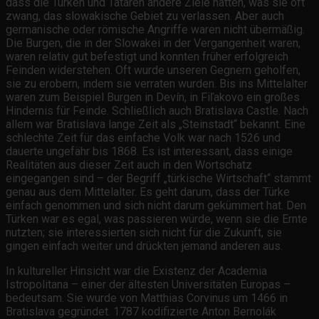
dass die Türken und Tataren andere Ziele hatten, was sie oft
zwang, das slowakische Gebiet zu verlassen. Aber auch
germanische oder römische Angriffe waren nicht übermäßig.
Die Burgen, die in der Slowakei in der Vergangenheit waren,
waren relativ gut befestigt und konnten früher erfolgreich
Feinden widerstehen. Oft wurde unseren Gegnern geholfen,
sie zu erobern, indem sie verraten wurden. Bis ins Mittelalter
waren zum Beispiel Burgen in Devín, in Fiľakovo ein großes
Hindernis für Feinde. Schließlich auch Bratislava Castle. Nach
allem war Bratislava lange Zeit als „Steinstadt“ bekannt. Eine
schlechte Zeit für das einfache Volk war nach 1526 und
dauerte ungefähr bis 1868. Es ist interessant, dass einige
Realitäten aus dieser Zeit auch in den Wortschatz
eingegangen sind – der Begriff „türkische Wirtschaft“ stammt
genau aus dem Mittelalter. Es geht darum, dass der Türke
einfach genommen und sich nicht darum gekümmert hat. Den
Türken war es egal, was passieren würde, wenn sie die Ernte
nutzten; sie interessierten sich nicht für die Zukunft, sie
gingen einfach weiter und drückten jemand anderen aus.
In kultureller Hinsicht war die Existenz der Academia
Istropolitana – einer der ältesten Universitäten Europas –
bedeutsam. Sie wurde von Matthias Corvinus um 1466 in
Bratislava gegründet. 1787 kodifizierte Anton Bernolák