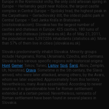
Europe in the Kremnické vrchy, the only cold artesian spring in
Europe – Herliansky gejzír near Košice, the largest castle
complex in Central Europe – Spišský hrad, the highest peak in
the Carpathians – Gerlachovský štít, the oldest public park in
Central Europe – Sad Janka Kráľa in Bratislava
(visitslovakia.com). Slovakia has the largest number of
castles and chateaus in Europe: 425 castles, 180 ruins of
castles and chateaus (slovakia.eu.sk). As of May 21, 2011,
the population was 5,397,036 inhabitants (statistics.sk). More
than 57% of them live in cities (slovakia.eu.sk).
Slovaks predominantly inhabit Slovakia. Minority groups
include Hungarians, Roma, Ukrainians, Czechs, and Germans.
Slovakia has various specific regions with historical origins:
Hont
,
Gemer
, Tekov, Turiec,
Liptov
,
Spiš
,
Šariš
, Abov, Zemplín,
Uh, Novohrad,
Orava
. Sometime in the 5th century, the Slavs
arrived, who were later attacked, among others, by the Avars,
whom we later expelled. Approximately from this territory.
Nevertheless, many Avars assimilated. According to newer
sources, it is questionable how far Roman settlement
extended at a certain period. Nevertheless, remnants of
Roman settlement have been found in several places in
Slovakia.