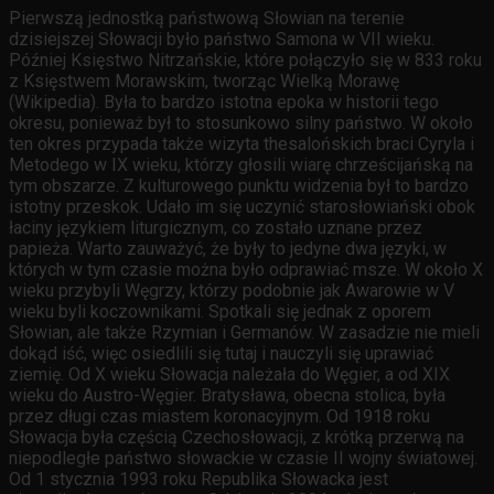
Pierwszą jednostką państwową Słowian na terenie
dzisiejszej Słowacji było państwo Samona w VII wieku.
Później Księstwo Nitrzańskie, które połączyło się w 833 roku
z Księstwem Morawskim, tworząc Wielką Morawę
(Wikipedia). Była to bardzo istotna epoka w historii tego
okresu, ponieważ był to stosunkowo silny państwo. W około
ten okres przypada także wizyta thesalońskich braci Cyryla i
Metodego w IX wieku, którzy głosili wiarę chrześcijańską na
tym obszarze. Z kulturowego punktu widzenia był to bardzo
istotny przeskok. Udało im się uczynić starosłowiański obok
łaciny językiem liturgicznym, co zostało uznane przez
papieża. Warto zauważyć, że były to jedyne dwa języki, w
których w tym czasie można było odprawiać msze. W około X
wieku przybyli Węgrzy, którzy podobnie jak Awarowie w V
wieku byli koczownikami. Spotkali się jednak z oporem
Słowian, ale także Rzymian i Germanów. W zasadzie nie mieli
dokąd iść, więc osiedlili się tutaj i nauczyli się uprawiać
ziemię. Od X wieku Słowacja należała do Węgier, a od XIX
wieku do Austro-Węgier. Bratysława, obecna stolica, była
przez długi czas miastem koronacyjnym. Od 1918 roku
Słowacja była częścią Czechosłowacji, z krótką przerwą na
niepodległe państwo słowackie w czasie II wojny światowej.
Od 1 stycznia 1993 roku Republika Słowacka jest