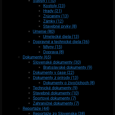
Stavby (110)
Kostoly (23)
Hrady (21)
Zrúcaniny (13)
Zámky (12)
Stavebné prvky (8)
Umenie (80)
Umelecké diela (13)
Dopravné a technické diela (36)
Mlyny (15)
Doprava (8)
Dokumenty (65)
Slovenské dokumenty (30)
Bratislavské dokumenty (9)
Dokumenty v čase (22)
Dokumenty z prírody (13)
Dokumenty o živočíchoch (8)
Technické dokumenty (9)
Stavebné dokumenty (10)
Športové dokumenty (7)
Zahraničné dokumenty (7)
Reportáže (44)
Reportáže zo Slovenska (38)