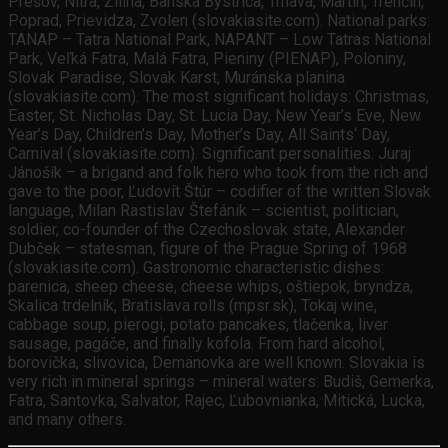
Prešov, Nitra, Žilina, Banská Bystrica, Trnava, Martin, Trenčín,
Poprad, Prievidza, Zvolen (slovakiasite.com). National parks:
TANAP – Tatra National Park, NAPANT – Low Tatras National
Park, Veľká Fatra, Malá Fatra, Pieniny (PIENAP), Poloniny,
Slovak Paradise, Slovak Karst, Muránska planina
(slovakiasite.com). The most significant holidays: Christmas,
Easter, St. Nicholas Day, St. Lucia Day, New Year’s Eve, New
Year’s Day, Children’s Day, Mother’s Day, All Saints‘ Day,
Carnival (slovakiasite.com). Significant personalities: Juraj
Jánošík – a brigand and folk hero who took from the rich and
gave to the poor, Ľudovít Štúr – codifier of the written Slovak
language, Milan Rastislav Štefánik – scientist, politician,
soldier, co-founder of the Czechoslovak state, Alexander
Dubček – statesman, figure of the Prague Spring of 1968
(slovakiasite.com). Gastronomic characteristic dishes:
parenica, sheep cheese, cheese whips, oštiepok, bryndza,
Skalica trdelník, Bratislava rolls (mpsr.sk), Tokaj wine,
cabbage soup, pierogi, potato pancakes, tlačenka, liver
sausage, pagáče, and finally kofola. From hard alcohol,
borovička, slivovica, Demänovka are well known. Slovakia is
very rich in mineral springs – mineral waters: Budiš, Gemerka,
Fatra, Santovka, Salvator, Rajec, Ľubovnianka, Mitická, Lucka,
and many others.