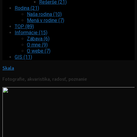
Rešerše (21)
Rodina (21)
Naša rodina (10)
Mená v rodine (7)
TOP (89)
Informácie (15)
Zábava (6)
O mne (9)
O webe (7)
GIS (11)
Skala
Fotografie, akvaristika, radosť, poznanie