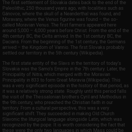
The first settlement of Slovakia dates back to the end of the
Paleolithic, 250 thousand years ago, with localities such as
Gánovce, where the skull of a Neanderthal was found, and
Moravany, where the Venus figurine was found – the so-
called Moravian Venus. The first farmers appeared here
around 5,000 – 4,000 years before Christ. From the end of the
4th century BC, the Celts arrived. In the 1st century BC, the
Dacians. From the beginning of the 1st century, the Germans
arrived – the Kingdom of Vannio. The first Slovaks probably
settled our territory in the 5th century (Wikipedia).
The first state entity of the Slavs in the territory of today’s
Slovakia was the Samo’s Empire in the 7th century. Later, the
Principality of Nitra, which merged with the Moravian
Principality in 833 to form Great Moravia (Wikipedia). This
was a very significant episode in the history of that period, as
it was a relatively strong state. Roughly until this period falls
the visit of the Thessalonian brothers Cyril and Methodius in
the 9th century, who preached the Christian faith in our
territory. From a cultural perspective, this was a very
significant shift. They succeeded in making Old Church
Slavonic the liturgical language alongside Latin, which was
recognized by the pope. It is worth considering the fact that
these were the only two languages in which Mass could be