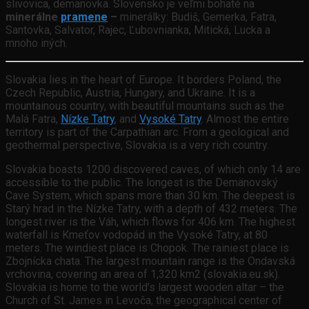
slivovica, demänovka. Slovensko je veľmi bohaté na
minerálne
pramene
–
minerálky: Budiš, Gemerka, Fatra,
Santovka, Salvator, Rajec, Ľubovnianka, Mitická, Lucka a
mnoho iných.
Slovakia lies in the heart of Europe. It borders Poland, the
Czech Republic, Austria, Hungary, and Ukraine. It is a
mountainous country, with beautiful mountains such as the
Malá Fatra,
Nízke Tatry
, and
Vysoké Tatry
. Almost the entire
territory is part of the Carpathian arc. From a geological and
geothermal perspective, Slovakia is a very rich country.
Slovakia boasts 1200 discovered caves, of which only 14 are
accessible to the public. The longest is the Demänovský
Cave System, which spans more than 30 km. The deepest is
Starý hrad in the Nízke Tatry, with a depth of 432 meters. The
longest river is the Váh, which flows for 406 km. The highest
waterfall is Kmeťov vodopád in the Vysoké Tatry, at 80
meters. The windiest place is Chopok. The rainiest place is
Zbojnícka chata. The largest mountain range is the Ondavská
vrchovina, covering an area of 1,320 km2 (slovakia.eu.sk).
Slovakia is home to the world’s largest wooden altar – the
Church of St. James in Levoča, the geographical center of