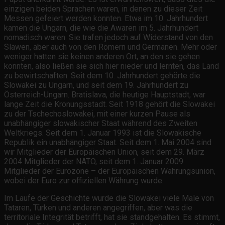
einzigen beiden Sprachen waren, in denen zu dieser Zeit
Messen gefeiert werden konnten. Etwa im 10. Jahrhundert
kamen die Ungarn, die wie die Awaren im 5. Jahrhundert
nomadisch waren. Sie trafen jedoch auf Widerstand von den
Slawen, aber auch von den Römern und Germanen. Mehr oder
weniger hatten sie keinen anderen Ort, an den sie gehen
konnten, also ließen sie sich hier nieder und lernten, das Land
zu bewirtschaften. Seit dem 10. Jahrhundert gehörte die
Slowakei zu Ungarn, und seit dem 19. Jahrhundert zu
Österreich-Ungarn. Bratislava, die heutige Hauptstadt, war
lange Zeit die Krönungsstadt. Seit 1918 gehört die Slowakei
zu der Tschechoslowakei, mit einer kurzen Pause als
unabhängiger slowakischer Staat während des Zweiten
Weltkriegs. Seit dem 1. Januar 1993 ist die Slowakische
Republik ein unabhängiger Staat. Seit dem 1. Mai 2004 sind
wir Mitglieder der Europäischen Union, seit dem 29. März
2004 Mitglieder der NATO, seit dem 1. Januar 2009
Mitglieder der Eurozone – der Europäischen Währungsunion,
wobei der Euro zur offiziellen Währung wurde.
Im Laufe der Geschichte wurde die Slowakei viele Male von
Tataren, Türken und anderen angegriffen, aber was die
territoriale Integrität betrifft, hat sie standgehalten. Es stimmt,