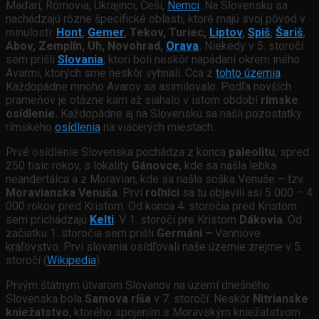
Maďarí, Rómovia, Ukrajinci, Češi,
Nemci
. Na Slovensku sa
nachádzajú rôzne špecifické oblasti, ktoré majú svoj pôvod v
minulosti:
Hont
,
Gemer
, Tekov, Turiec,
Liptov
,
Spiš
,
Šariš
,
Abov, Zemplín, Uh, Novohrad,
Orava
.
Niekedy v 5. storočí
sem prišli
Slovania
, ktorí boli neskôr napádaní okrem iného
Avarmi, ktorých sme neskôr vyhnali. Cca z
toh
to územia
.
Každopádne mnoho Avarov sa asimilovalo. Podľa novších
prameňov je otázne kam až siahalo v istom období
rímske
osídlenie.
Každopádne aj na Slovensku sa našli pozostatky
rímskeho
osídlenia
na viacerých miestach.
Prvé osídlenie Slovenska pochádza z konca
paleolitu
, spred
250 tisíc rokov, s lokality
Gánovce
, kde sa našla lebka
neandertálca a z Moravian, kde sa našla soška Venuše – tzv.
Moravianska Venuša
. Prví
roľníci
sa tu objavili asi 5 000 – 4
000 rokov pred Kristom. Od konca 4. storočia pred Kristom
sem prichádzajú
Kelti
. V 1. storočí pre Kristom
Dákovia
. Od
začiatku 1. storočia sem prišli
Germáni –
Vanniove
kráľovstvo. Prví slovania osídľovali naše územie zrejme v 5.
storočí (
Wikipedia
).
Prvým štátnym útvarom Slovanov na území dnešného
Slovenska bola
Samova ríša
v 7. storočí. Neskôr
Nitrianske
kniežatstvo
, ktorého spojením s Moravským kniežatstvom