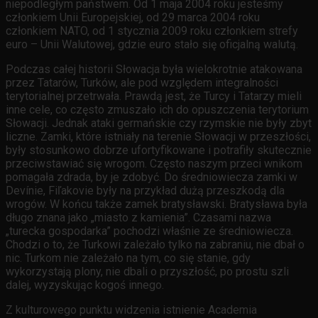
niepodległym państwem. Od 1 maja 2004 roku jesteśmy
członkiem Unii Europejskiej, od 29 marca 2004 roku
członkiem NATO, od 1 stycznia 2009 roku członkiem strefy
euro – Unii Walutowej, gdzie euro stało się oficjalną walutą.
Podczas całej historii Słowacja była wielokrotnie atakowana
przez Tatarów, Turków, ale pod względem integralności
terytorialnej przetrwała. Prawdą jest, że Turcy i Tatarzy mieli
inne cele, co często zmuszało ich do opuszczenia terytorium
Słowacji. Jednak ataki germańskie czy rzymskie nie były zbyt
liczne. Zamki, które istniały na terenie Słowacji w przeszłości,
były stosunkowo dobrze ufortyfikowane i potrafiły skutecznie
przeciwstawiać się wrogom. Często naszym przeci wnikom
pomagała zdrada, by je zdobyć. Do średniowiecza zamki w
Devínie, Fiľakovie były na przykład dużą przeszkodą dla
wrogów. W końcu także zamek bratysławski. Bratysława była
długo znana jako „miasto z kamienia”. Czasami nazwa
„turecka gospodarka” pochodzi właśnie ze średniowiecza.
Chodzi o to, że Turkowi zależało tylko na zabraniu, nie dbał o
nic. Turkom nie zależało na tym, co się stanie, gdy
wykorzystają plony, nie dbali o przyszłość, po prostu szli
dalej, wyzyskując kogoś innego.
Z kulturowego punktu widzenia istnienie Academia