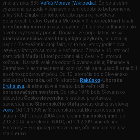
vnikla v roku 833
Veľká Morava
(
Wikipedia
). Čo bola veľmi
významná epizóda v dejinách v tom období to bol pomerne
silný štát. Zhruba do tohto obdobia patrí aj návšteva
Solúnskych bratov
Cyrila a Metoda
v 9. storočí, ktorí hlásali
kresťanskú vieru
na našom území. Z hľadiska kultúrneho šlo
o veľmi významný posun. Dosiahli, že popri latinčine sa
staroslovienčina
stala
liturgickým jazykom
, čo uznal aj
pápež. Za zváženie stojí fakt, že to boli vtedy jediné dva
jazyky, v ktorých sa mohli viesť omše. Zhruba v 10. storočí
sem prišli
Maďari
, ktorí podobne ako Avari v 5. storočí
kočovali. Narazili však na odpor Slovanov, ale aj Rimanov a
Germánov. Viacmenej nemali kam ísť, tak sa tu usadili a naučili
sa obhospodarovať pôdu. Od 10. storočia bolo Slovensko
súčasťou
Uhorska
, od 19. storočia
Rakúsko
-Uhorska
.
Bratislava
, dnešné hlavné mesto, bola veľmi dlho
korunovačným mestom
. Od roku 1918 bolo Slovensko
súčasťou
Československa
, s krátkou prestávkou
samostatného
Slovenského štátu
počas druhej svetovej
vojny
. Od 1.1.1993 je Slovenská republika samostatným
štátom. Od 1. mája 2004 sme členmi
Európskej únie
, od
29.3.2004 sme členmi NATO, od 1.1.2009 sme členmi
Eurozóny – Európskej menovej únie, oficiálnou menou sa
stalo
euro
.