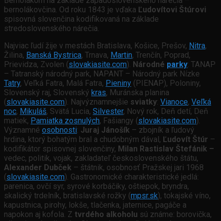
Bernolákom na základe západoslovenského nárečia –
bernolákovčina. Od roku 1843 je vďaka
Ľudovítovi Štúrovi
spisovná slovenčina kodifikovaná na základe
stredoslovenského nárečia.
Najviac ľudí žije v mestách Bratislava, Košice, Prešov,
Nitra
,
Žilina,
Banská Bystrica
, Trnava,
Martin
, Trenčín, Poprad,
Prievidza, Zvolen (
slovakiasite.com
).
Národné
parky
: TANAP
– Tatranský národný park, NAPANT – Národný park Nízke
Tatry
, Veľká Fatra, Malá Fatra,
Pieniny
(PIENAP), Poloniny,
Slovenský raj, Slovenský
kras
, Muránska planina
(
slovakiasite.com
). Najvýznamnejšie
sviatky
:
Vianoce
,
Veľká
noc
,
Mikuláš
, Svätá Lucia,
Silvester
, Nový rok, Deň detí, Deň
matiek,
Pamiatka zosnulých
, Fašiangy (
slovakiasite.com
).
Významné
osobnosti
:
Juraj Jánošík
– zbojník a ľudový
hrdina, ktorý bohatým bral a chudobným dával,
Ľudovít Štúr
–
kodifikátor spisovnej slovenčiny,
Milan Rastislav Štefánik –
vedec, politik, vojak, zakladateľ československého štátu,
Alexander Dubček
– štátnik, osobnosť Pražskej jari 1968
(
slovakiasite.com
). Gastronomické charakteristické jedlá:
parenica, ovčí syr, syrové korbáčiky, oštiepok, bryndra,
skalický trdelník, bratislavské rožky (
mpsr.sk
), tokajské víno,
kapustnica, pirohy, lokše, tlačenka, jaternice, pagáče a
napokon aj kofola. Z
tvrdého alkoholu
sú známe: borovička,