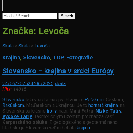
Search
for:
Značka:
Levoča
Skala
>
Skala
>
Levoča
Krajina
,
Slovensko
,
TOP
,
Fotografie
Slovensko – krajina v srdci Európy
24/06/2025
24/06/2025
skala
Hits:
14015
Slovensko
leží v srdci Európy. Hraničí s
Poľskom
, Českom,
Rakúskom
, Maďarskom a Ukrajinou. Je to
hornatá krajina
, na
Slovensku sú krásne
hory
, napr.
Malá Fatra,
Nízke Tatry
,
Vysoké Tatry
. Takmer celým územím prechádza časť
Karpatského oblúka
. Z geologického a geotermálneho
hľadiska je Slovensko veľmi bohatá
krajina
.