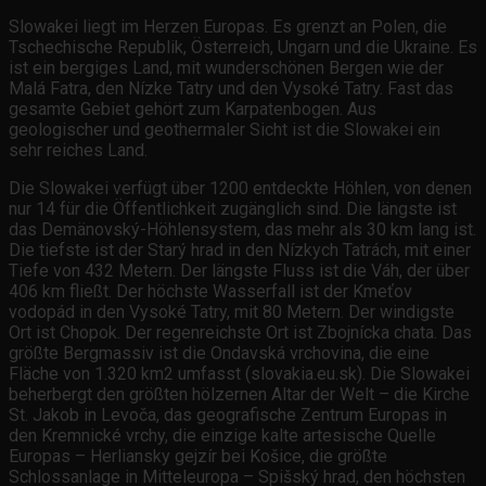
Slowakei liegt im Herzen Europas. Es grenzt an Polen, die
Tschechische Republik, Österreich, Ungarn und die Ukraine. Es
ist ein bergiges Land, mit wunderschönen Bergen wie der
Malá Fatra, den Nízke Tatry und den Vysoké Tatry. Fast das
gesamte Gebiet gehört zum Karpatenbogen. Aus
geologischer und geothermaler Sicht ist die Slowakei ein
sehr reiches Land.
Die Slowakei verfügt über 1200 entdeckte Höhlen, von denen
nur 14 für die Öffentlichkeit zugänglich sind. Die längste ist
das Demänovský-Höhlensystem, das mehr als 30 km lang ist.
Die tiefste ist der Starý hrad in den Nízkych Tatrách, mit einer
Tiefe von 432 Metern. Der längste Fluss ist die Váh, der über
406 km fließt. Der höchste Wasserfall ist der Kmeťov
vodopád in den Vysoké Tatry, mit 80 Metern. Der windigste
Ort ist Chopok. Der regenreichste Ort ist Zbojnícka chata. Das
größte Bergmassiv ist die Ondavská vrchovina, die eine
Fläche von 1.320 km2 umfasst (slovakia.eu.sk). Die Slowakei
beherbergt den größten hölzernen Altar der Welt – die Kirche
St. Jakob in Levoča, das geografische Zentrum Europas in
den Kremnické vrchy, die einzige kalte artesische Quelle
Europas – Herliansky gejzír bei Košice, die größte
Schlossanlage in Mitteleuropa – Spišský hrad, den höchsten