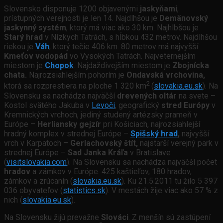
Slovensko disponuje 1200 objavenými
jaskyňami
,
prístupných verejnosti je len 14. Najdlhšou je
Demänovský
jaskynný systém
, ktorý má viac ako 30 km. Najhlbšou je
Starý hrad
v Nízkych Tatrách, s hĺbkou 432 metrov. Najdlhšou
riekou je
Váh
, ktorý tečie 406 km. 80 metrov má najvyšší
Kmeťov vodopád
vo Vysokých Tatrách. Najveternejším
miestom je
Chopok
. Najdaždivejším miestom je
Zbojnícka
chata.
Najrozsiahlejším pohorím je
Ondavská vrchovina,
2
ktorá sa rozprestiera na ploche 1 320 km
(
slovakia.eu.sk
). Na
Slovensku sa nachádza najväčší
drevených oltár
na svete –
Kostol svätého Jakuba v
Levoči
, geografický
stred Európy
v
Kremnických vrchoch, jediný studený artézsky prameň v
Európe –
Herliansky gejzír
pri Košiciach, najrozsiahlejší
hradný komplex v strednej Európe –
Spišský hrad
,
najvyšší
vrch v Karpatoch –
Gerlachovský štít,
najstarší verejný park v
strednej Európe –
Sad Janka Kráľa
v Bratislave
(
visitslovakia.com
). Na Slovensku sa nachádza najväčší počet
hradov
a zámkov v Európe. 425 kaštieľov, 180 hradov,
zámkov a zrúcanín (
slovakia.eu.sk
). Ku 21.5.2011 tu žilo 5 397
036 obyvateľov (
statistics.sk
). V mestách žije viac ako 57 % z
nich (
slovakia.eu.sk
).
Na Slovensku žijú prevažne
Slováci
. Z menšín sú zastúpení