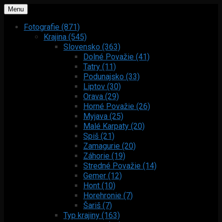
Menu
Fotografie (871)
Krajina (545)
Slovensko (363)
Dolné Považie (41)
Tatry (11)
Podunajsko (33)
Liptov (30)
Orava (29)
Horné Považie (26)
Myjava (25)
Malé Karpaty (20)
Spiš (21)
Zamagurie (20)
Záhorie (19)
Stredné Považie (14)
Gemer (12)
Hont (10)
Horehronie (7)
Šariš (7)
Typ krajiny (163)