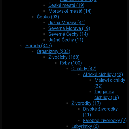
České mestá (19)
Moravské mestá (14)
Česko (93)
Južná Morava (41)
Severná Morava (19)
Severné Čechy (14)
Južné Čechy (11)
Príroda (347)
Organizmy (233)
Živočíchy (168)
Ryby (100)
Cichlidy (47)
Africké cichlidy (42)
Malawi cichlidy
(22)
Tanganika
cichlidy (18)
Živorodky (17)
Divoké živorodky
(11)
Farebné živorodky (7)
Labyrintky (6)