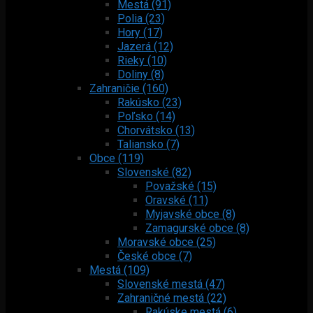
Mestá (91)
Polia (23)
Hory (17)
Jazerá (12)
Rieky (10)
Doliny (8)
Zahraničie (160)
Rakúsko (23)
Poľsko (14)
Chorvátsko (13)
Taliansko (7)
Obce (119)
Slovenské (82)
Považské (15)
Oravské (11)
Myjavské obce (8)
Zamagurské obce (8)
Moravské obce (25)
České obce (7)
Mestá (109)
Slovenské mestá (47)
Zahraničné mestá (22)
Rakúske mestá (6)