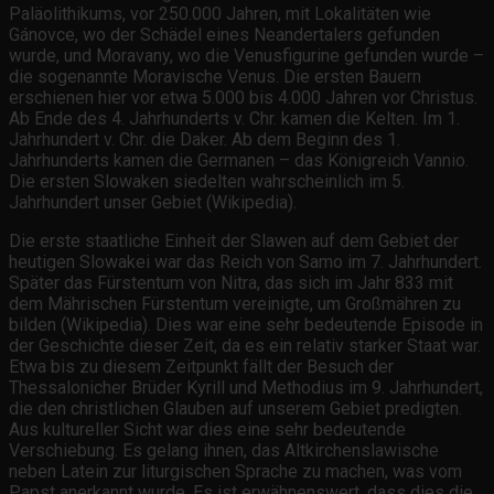
Paläolithikums, vor 250.000 Jahren, mit Lokalitäten wie
Gánovce, wo der Schädel eines Neandertalers gefunden
wurde, und Moravany, wo die Venusfigurine gefunden wurde –
die sogenannte Moravische Venus. Die ersten Bauern
erschienen hier vor etwa 5.000 bis 4.000 Jahren vor Christus.
Ab Ende des 4. Jahrhunderts v. Chr. kamen die Kelten. Im 1.
Jahrhundert v. Chr. die Daker. Ab dem Beginn des 1.
Jahrhunderts kamen die Germanen – das Königreich Vannio.
Die ersten Slowaken siedelten wahrscheinlich im 5.
Jahrhundert unser Gebiet (Wikipedia).
Die erste staatliche Einheit der Slawen auf dem Gebiet der
heutigen Slowakei war das Reich von Samo im 7. Jahrhundert.
Später das Fürstentum von Nitra, das sich im Jahr 833 mit
dem Mährischen Fürstentum vereinigte, um Großmähren zu
bilden (Wikipedia). Dies war eine sehr bedeutende Episode in
der Geschichte dieser Zeit, da es ein relativ starker Staat war.
Etwa bis zu diesem Zeitpunkt fällt der Besuch der
Thessalonicher Brüder Kyrill und Methodius im 9. Jahrhundert,
die den christlichen Glauben auf unserem Gebiet predigten.
Aus kultureller Sicht war dies eine sehr bedeutende
Verschiebung. Es gelang ihnen, das Altkirchenslawische
neben Latein zur liturgischen Sprache zu machen, was vom
Papst anerkannt wurde. Es ist erwähnenswert, dass dies die