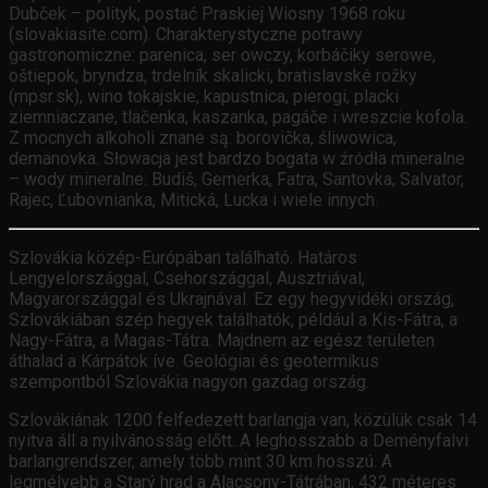
Dubček – polityk, postać Praskiej Wiosny 1968 roku
(slovakiasite.com). Charakterystyczne potrawy
gastronomiczne: parenica, ser owczy, korbáčiky serowe,
oštiepok, bryndza, trdelník skalicki, bratislavské rožky
(mpsr.sk), wino tokajskie, kapustnica, pierogi, placki
ziemniaczane, tlačenka, kaszanka, pagáče i wreszcie kofola.
Z mocnych alkoholi znane są: borovička, śliwowica,
demänovka. Słowacja jest bardzo bogata w źródła mineralne
– wody mineralne: Budiš, Gemerka, Fatra, Santovka, Salvator,
Rajec, Ľubovnianka, Mitická, Lucka i wiele innych.
Szlovákia közép-Európában található. Határos
Lengyelországgal, Csehországgal, Ausztriával,
Magyarországgal és Ukrajnával. Ez egy hegyvidéki ország,
Szlovákiában szép hegyek találhatók, például a Kis-Fátra, a
Nagy-Fátra, a Magas-Tátra. Majdnem az egész területen
áthalad a Kárpátok íve. Geológiai és geotermikus
szempontból Szlovákia nagyon gazdag ország.
Szlovákiának 1200 felfedezett barlangja van, közülük csak 14
nyitva áll a nyilvánosság előtt. A leghosszabb a Deményfalvi
barlangrendszer, amely több mint 30 km hosszú. A
legmélyebb a Starý hrad a Alacsony-Tátrában, 432 méteres