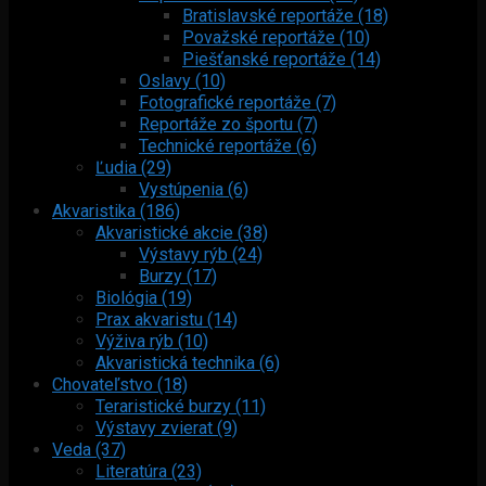
Bratislavské reportáže (18)
Považské reportáže (10)
Piešťanské reportáže (14)
Oslavy (10)
Fotografické reportáže (7)
Reportáže zo športu (7)
Technické reportáže (6)
Ľudia (29)
Vystúpenia (6)
Akvaristika (186)
Akvaristické akcie (38)
Výstavy rýb (24)
Burzy (17)
Biológia (19)
Prax akvaristu (14)
Výživa rýb (10)
Akvaristická technika (6)
Chovateľstvo (18)
Teraristické burzy (11)
Výstavy zvierat (9)
Veda (37)
Literatúra (23)