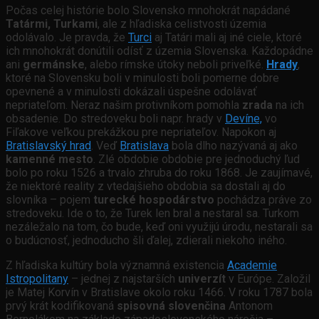
Počas celej histórie bolo Slovensko mnohokrát napádané
Tatármi, Turkami
, ale z hľadiska celistvosti územia
odolávalo. Je pravda, že
Turci
aj Tatári mali aj iné ciele, ktoré
ich mnohokrát donútili odísť z územia Slovenska. Každopádne
ani
germánske
, alebo rímske útoky neboli priveľké.
Hrady
,
ktoré na Slovensku boli v minulosti boli pomerne dobre
opevnené a v minulosti dokázali úspešne odolávať
nepriateľom. Neraz našim protivníkom pomohla
zrada
na ich
obsadenie. Do stredoveku boli napr. hrady v
Devíne,
vo
Fiľakove veľkou prekážkou pre nepriateľov. Napokon aj
Bratislavský hrad
. Veď
Bratislava
bola dlho nazývaná aj ako
kamenné mesto
. Zlé obdobie obdobie pre jednoduchý ľud
bolo po roku 1526 a trvalo zhruba do roku 1868. Je zaujímavé,
že niektoré reality z vtedajšieho obdobia sa dostali aj do
slovníka – pojem
turecké hospodárstvo
pochádza práve zo
stredoveku. Ide o to, že Turek len bral a nestaral sa. Turkom
nezáležalo na tom, čo bude, keď oni využijú úrodu, nestarali sa
o budúcnosť, jednoducho šli ďalej, zdierali niekoho iného.
Z hľadiska kultúry bola významná existencia
Academie
Istropolitany
– jednej z najstarších
univerzít
v Európe. Založil
je Matej Korvín v Bratislave okolo roku 1466. V roku 1787 bola
prvý krát kodifikovaná
spisovná slovenčina
Antonom