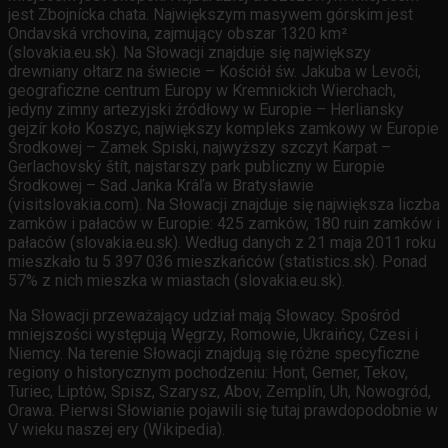
jest Zbojnícka chata. Największym masywem górskim jest
Ondavská vrchovina, zajmujący obszar 1320 km²
(slovakia.eu.sk). Na Słowacji znajduje się największy
drewniany ołtarz na świecie – Kościół św. Jakuba w Levoči,
geograficzne centrum Europy w Kremnickich Wierchach,
jedyny zimny artezyjski źródłowy w Europie – Herliansky
gejzír koło Koszyc, największy kompleks zamkowy w Europie
Środkowej – Zamek Spiski, najwyższy szczyt Karpat –
Gerlachovský štít, najstarszy park publiczny w Europie
Środkowej – Sad Janka Kráľa w Bratysławie
(visitslovakia.com). Na Słowacji znajduje się największa liczba
zamków i pałaców w Europie: 425 zamków, 180 ruin zamków i
pałaców (slovakia.eu.sk). Według danych z 21 maja 2011 roku
mieszkało tu 5 397 036 mieszkańców (statistics.sk). Ponad
57% z nich mieszka w miastach (slovakia.eu.sk).
Na Słowacji przeważający udział mają Słowacy. Spośród
mniejszości występują Węgrzy, Romowie, Ukraińcy, Czesi i
Niemcy. Na terenie Słowacji znajdują się różne specyficzne
regiony o historycznym pochodzeniu: Hont, Gemer, Tekov,
Turiec, Liptów, Spisz, Szarysz, Abov, Zemplín, Uh, Nowogród,
Orawa. Pierwsi Słowianie pojawili się tutaj prawdopodobnie w
V wieku naszej ery (Wikipedia).