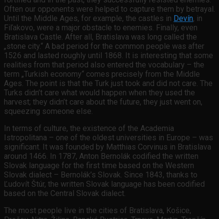
Often our opponents were helped to capture them by betrayal.
Until the Middle Ages, for example, the castles in
Devín
, in
Fiľakovo, were a major obstacle to enemies. Finally, even
Bratislava Castle. After all, Bratislava was long called the
„stone city.“ A bad period for the common people was after
1526 and lasted roughly until 1868. It is interesting that some
realities from that period also entered the vocabulary – the
term „Turkish economy“ comes precisely from the Middle
Ages. The point is that the Turk just took and did not care. The
Turks didn’t care what would happen when they used the
harvest; they didn’t care about the future, they just went on,
squeezing someone else.
In terms of culture, the existence of the Academia
Istropolitana – one of the oldest universities in Europe – was
significant. It was founded by Matthias Corvinus in Bratislava
around 1466. In 1787, Anton Bernolák codified the written
Slovak language for the first time based on the Western
Slovak dialect – Bernolák’s Slovak. Since 1843, thanks to
Ľudovít Štúr, the written Slovak language has been codified
based on the Central Slovak dialect.
The most people live in the cities of Bratislava, Košice,