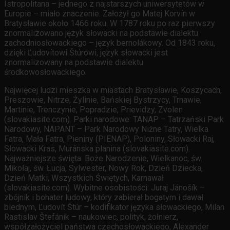
Istropolitana – jednego z najstarszych uniwersytetów w
Europie – miało znaczenie. Założył go Matej Korvín w
Bratysławie około 1466 roku. W 1787 roku po raz pierwszy
znormalizowano język słowacki na podstawie dialektu
zachodniosłowackiego – język bernolákowy. Od 1843 roku,
dzięki Ľudovítowi Štúrowi, język słowacki jest
znormalizowany na podstawie dialektu
środkowosłowackiego.
Najwięcej ludzi mieszka w miastach Bratysławie, Koszycach,
Preszowie, Nitrze, Żylinie, Bańskiej Bystrzycy, Trnawie,
Martinie, Trenczynie, Popradzie, Prievidzy, Zvolen
(slovakiasite.com). Parki narodowe: TANAP – Tatrzański Park
Narodowy, NAPANT – Park Narodowy Niżne Tatry, Wielka
Fatra, Mała Fatra, Pieniny (PIENAP), Poloniny, Słowacki Raj,
Słowacki Kras, Muránska planina (slovakiasite.com).
Najważniejsze święta: Boże Narodzenie, Wielkanoc, św.
Mikołaj, św. Łucja, Sylwester, Nowy Rok, Dzień Dziecka,
Dzień Matki, Wszystkich Świętych, Karnawał
(slovakiasite.com). Wybitne osobistości: Juraj Jánošík –
zbójnik i bohater ludowy, który zabierał bogatym i dawał
biednym, Ľudovít Štúr – kodifikator języka słowackiego, Milan
Rastislav Štefánik – naukowiec, polityk, żołnierz,
współzałożyciel państwa czechosłowackiego, Alexander