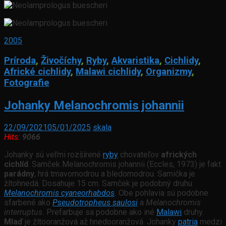
2005
Príroda
,
Živočíchy
,
Ryby
,
Akvaristika
,
Cichlidy
,
Africké cichlidy
,
Malawi cichlidy
,
Organizmy
,
Fotografie
Johanky Melanochromis johannii
22/09/2021
05/01/2025
skala
Hits:
9066
Johanky sú veľmi rozšírené
ryby
chovateľov
afrických
cichlíd
. Samček Melanochromis johannii (Eccles, 1973) je fakt
parádny
, hrá tmavomodrou a bledomodrou. Samička je
žltohnedá. Dosahuje 15 cm. Samček je podobný druhu
Melanochromis cyaneorhabdos
.
Obe pohlavia sú podobne
sfarbené ako
Pseudotropheus saulosi
a
Melanochromis
interruptus.
Prefarbuje sa podobne ako iné
Malawi
druhy.
Mlaď
je žltooranžová až hnedooranžová. Johanky
patria
medzi