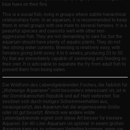
blue hues on their fins.
This is a social fish, living in groups where subtle hierarchical
relationships form. In an aquarium, it is recommended to keep
them in small groups with one male to several females. It is a
peaceful species and coexists well with other non-
aggressive fish. They are not demanding to care for, but the
aquarium should have plenty of aquatic plants. They do not
like strong water currents. Breeding is relatively easy, with
females giving birth every 4 to 6 weeks, producing 20 to 50
fry that are immediately capable of swimming and feeding on
their own. It is advisable to separate the fry from adult fish to
prevent them from being eaten.
Die Wildform des Lebendgebärenden Fisches, die farblich für
„Wohnungs-Aquarianer“ nicht besonders interessant ist, ist in
der Dominikanischen Republik und auf Haiti verbreitet. Sie
zeichnet sich durch mutiges Schwimmverhalten aus,
vorausgesetzt, das Aquarium hat die angemessene Größe
oder ist gut besetzt. Ähnlich wie andere wilde
Lebendgebärende eignet sich diese Art besser für kleinere
Aquarien. Ein 40-Liter-Aquarium ist optimal. In einem großen
Aquarium kann es zu scheuem Verhalten kommen, wenn sie