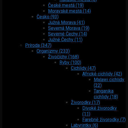
České mestá (19)
Moravské mestá (14)
Česko (93)
Južná Morava (41)
Severná Morava (19)
Severné Čechy (14)
Južné Čechy (11)
Príroda (347)
Organizmy (233)
Živočíchy (168)
Ryby (100)
Cichlidy (47)
Africké cichlidy (42)
Malawi cichlidy
(22)
Tanganika
cichlidy (18)
Živorodky (17)
Divoké živorodky
(11)
Farebné živorodky (7)
Labyrintky (6)