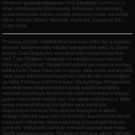
intolerant gegenübereinander wird. Allmählich kommt es zu
einer schrittweisen Eliminierung. Individuen, die jahrelang
zusammengelebt haben, werden plötzlich Feinde. Ich melde
diese Formen: Albino, Narzisse, Kapampa, Kasegera, Kiku,
Fulwe Rock.
Princess cichlids wanatafutwa hasa kwa umbo lao la kipekee
la mwili. Ninaamini ndio sababu wanapendwa sana. Ni spishi
kutoka Ziwa Tanganyika, wanyama wala nyama wanaofikia
hadi 7 cm. Walakini, hawapingi na wanapaswa pia kupewa
lishe ya „vegetarian“. Ningepima huduma yao kuwa ya wastani
katika kudai. Kujua jinsia yao ni ngumu sana, kwani wanafanana
sana; jinsia inaweza kutofautishwa zaidi au chini tu kulingana
na tabia. Princess cichlids ni kiasi cha kujitenga. Wanajulikana
kwa ukali wao mkubwa katika kulinda watoto wao katika
aquarium ya jumuiya. Kinachovutia zaidi ni kwamba si wazazi
pekee wanaolinda watoto wao, bali ndugu wakubwa pia. Mara
nyingi wanawatishia spishi kubwa sana, kama vile
Cyphotilapia frontosa. Kwa upande mwingine, ni spishi
ambayo inakuwa sana isiyo na uvumilivu kuelekea kila mmoja
katika umri mkubwa. Hatua kwa hatua, kuna uangamizaji wa
polepole. Watu binafsi ambao wameishi pamoja kwa miaka
ghafla wanakuwa maadui. Ninarekodi hizi aina: albino, daffodil,