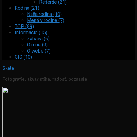
Rešerše (21)
Rodina (21)
Naša rodina (10)
Mená v rodine (7)
TOP (89)
Informácie (15)
Zábava (6)
O mne (9)
O webe (7)
GIS (10)
Skala
Fotografie, akvaristika, radosť, poznanie