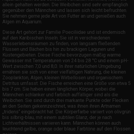
allein gehalten werden. Die Weibchen sind sehr empfänglich
gegenüber den Männchen und lassen sich leicht befruchten.
Sie nehmen gerne jede Art von Futter an und genießen auch
Algen im Aquarium.
Diese Art gehört zur Familie Poeciliidae und ist endemisch
auf den Karibischen Inseln. Sie ist in verschiedenen
Wasserlebensräumen zu finden, von langsam fließenden
Flüssen und Bächen bis hin zu brackigen Lagunen und
Küstengebieten. Diese Fische bevorzugen mäßig warme
Gewässer mit Temperaturen von 24 bis 28 °C und einem pH-
Wert zwischen 7,0 und 8,0. In ihrer natürlichen Umgebung
ernähren sie sich von einer vielfältigen Nahrung, die kleinen
Zooplankton, Algen, kleinen Wirbellosen und organischem
Detritus umfasst. Die Fische erreichen eine Größe von etwa 5
bis 7 cm. Sie haben einen länglichen Körper, wobei die
Männchen schlanker und farblich auffälliger sind als die
Weibchen. Sie sind durch drei markante Punkte oder Flecken
an den Seiten gekennzeichnet, was ihnen ihren Artnamen
„tridens“ eingebracht hat. Die Körperfarbe variiert von olivgrün
bis silbrig-blau, mit einem subtilen Glanz, der je nach
Lichtverhältnissen variieren kann. Männchen können auch
leuchtend gelbe, orange oder blaue Farbtöne auf den Flossen