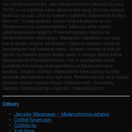
wa cichlid wa Kiafrika. Jike Melanochromis johannii (Eccles,
1973) ni wa kipekee sana, ukionyesha rangi ya buluu nyeusi
na buluu ya nuru. Jike ni manjano-kahawia. Wanaweza kufikia
hadi cm 15 kwa ukubwa. Dume linakaribiana na spishi
Melanochromis cyaneorhabdos. Majinsia yote mawili
yanafanana kwa rangi na Pseudotropheus saulosi na
Melanochromis interruptus. Wanapitia mabadiliko ya rangi
kama spishi zingine za Malawi. Vijana ni manjano-rangi ya
machungwa hadi kahawia-njano. Johanni cichlids ni kati ya
spishi za Malawi zenye amani zaidi, si wenye ukatili kama
Maylandia na Pseudotropheus. Pia ni wastaarabu zaidi
kuelekea kila mmoja ikilinganishwa na Melanochromis
auratus. Johanni cichlids wanazalisha kwa urahisi, na kwa
kawaida jike hawana wivu kati yao. Ninarekodi hizi aina: nyeusi
nyeupe, nyeusi nyeupe khuyu, chilucha reef, chisumulu,
masinje, metangula.cape ngombo, makanjila point.
Odkazy
Jaroslav Macenauer – Melanochromis johannii
Cichlid-forum.com
Cichlids.hu
Fish Base