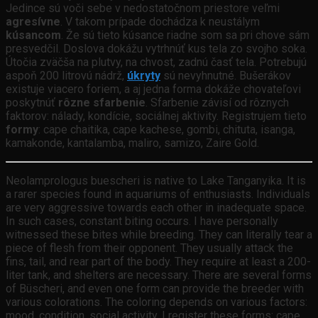
Jedince sú voči sebe v nedostatočnom priestore veľmi
agresívne
. V takom prípade dochádza k neustálym
kúsancom
. Že sú tieto kúsance riadne som sa pri chove sám
presvedčil. Doslova dokážu vytrhnúť kus tela zo svojho soka.
Útočia zväčša na plutvy, na chvost, zadnú časť tela. Potrebujú
aspoň 200 litrovú nádrž,
úkryty
sú nevyhnutné. Bušerákov
existuje viacero foriem, a aj jedna forma dokáže chovateľovi
poskytnúť
rôzne sfarbenie
. Sfarbenie závisí od rôznych
faktorov: nálady, kondície, sociálnej aktivity. Registrujem tieto
formy
: cape chaitika, cape kachese, gombi, chituta, isanga,
kamakonde, kantalamba, maliro, samizo, Zaire Gold.
Neolamprologus buescheri is native to Lake Tanganyika. It is
a rarer species found in aquariums of enthusiasts. Individuals
are very aggressive towards each other in inadequate space.
In such cases, constant biting occurs. I have personally
witnessed these bites while breeding. They can literally tear a
piece of flesh from their opponent. They usually attack the
fins, tail, and rear part of the body. They require at least a 200-
liter tank, and shelters are necessary. There are several forms
of Büscheri, and even one form can provide the breeder with
various colorations. The coloring depends on various factors:
mood, condition, social activity. I register these forms: cape