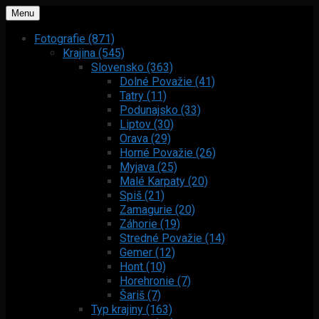
Menu
Fotografie (871)
Krajina (545)
Slovensko (363)
Dolné Považie (41)
Tatry (11)
Podunajsko (33)
Liptov (30)
Orava (29)
Horné Považie (26)
Myjava (25)
Malé Karpaty (20)
Spiš (21)
Zamagurie (20)
Záhorie (19)
Stredné Považie (14)
Gemer (12)
Hont (10)
Horehronie (7)
Šariš (7)
Typ krajiny (163)