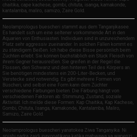
chaitika, cape kachese, gombi, chituta, isanga, kamakonde,
kantalamba, maliro, samizo, Zaire Gold.
Neolamprologus buescheri stammt aus dem Tanganjikasee.
Es handelt sich um eine seltener vorkommende Art in den
Aquarien von Enthusiasten. Individuen sind in unzureichendem
Platz sehr aggressiv zueinander. In solchen Fällen kommt es
zu ständigem Beißen. Ich habe diese Bisse persönlich beim
Züchten erlebt. Sie können buchstäblich ein Stück Fleisch von
ihrem Gegner herausreißen. Sie greifen in der Regel die
Flossen, den Schwanz und den hinteren Teil des Körpers an.
Sie benötigen mindestens ein 200-Liter-Becken, und
Verstecke sind notwendig. Es gibt mehrere Formen von
Büscheri, und selbst eine Form kann dem Züchter
verschiedene Färbungen bieten. Die Färbung hängt von
verschiedenen Faktoren ab: Stimmung, Zustand, soziale
Aktivität. Ich melde diese Formen: Kap Chaitika, Kap Kachese,
Gombi, Chituta, Isanga, Kamakonde, Kantalamba, Maliro,
Samizo, Zaire Gold.
Neolamprologus buescheri yanatokea Ziwa Tanganyika. Ni
spishi nadra zaidi inayopatikana katika mabwawa ya wapenzi