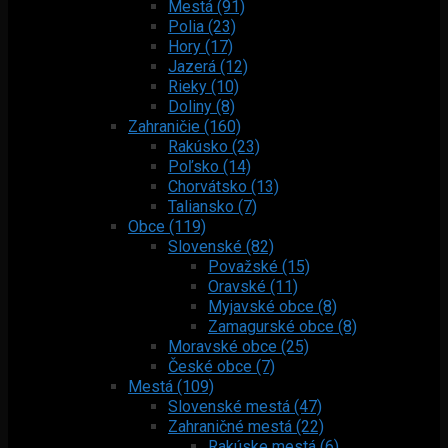
Mestá (91)
Polia (23)
Hory (17)
Jazerá (12)
Rieky (10)
Doliny (8)
Zahraničie (160)
Rakúsko (23)
Poľsko (14)
Chorvátsko (13)
Taliansko (7)
Obce (119)
Slovenské (82)
Považské (15)
Oravské (11)
Myjavské obce (8)
Zamagurské obce (8)
Moravské obce (25)
České obce (7)
Mestá (109)
Slovenské mestá (47)
Zahraničné mestá (22)
Rakúske mestá (6)