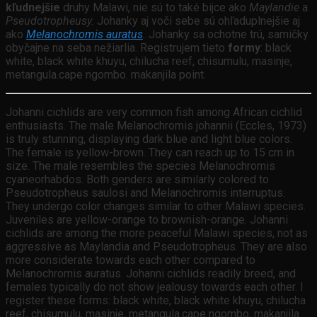
kľudnejšie
druhy Malawi, nie sú to také bijce ako
Maylandie
a
Pseudotropheusy.
Johanky aj voči sebe sú ohľaduplnejšie aj
ako
Melanochromis auratus
.
Johanky sa ochotne trú, samičky
obyčajne na seba nežiarlia. Registrujem tieto
formy
: black
white, black white khuyu, chilucha reef, chisumulu, masinje,
metangula.cape ngombo. makanjila point.
Johanni cichlids are very common fish among African cichlid
enthusiasts. The male Melanochromis johannii (Eccles, 1973)
is truly stunning, displaying dark blue and light blue colors.
The female is yellow-brown. They can reach up to 15 cm in
size. The male resembles the species Melanochromis
cyaneorhabdos. Both genders are similarly colored to
Pseudotropheus saulosi and Melanochromis interruptus.
They undergo color changes similar to other Malawi species.
Juveniles are yellow-orange to brownish-orange. Johanni
cichlids are among the more peaceful Malawi species, not as
aggressive as Maylandia and Pseudotropheus. They are also
more considerate towards each other compared to
Melanochromis auratus. Johanni cichlids readily breed, and
females typically do not show jealousy towards each other. I
register these forms: black white, black white khuyu, chilucha
reef, chisumulu, masinje, metangula.cape ngombo, makanjila