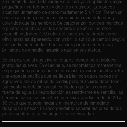
alimentan de una dieta variada que incluye zooplancton, algas,
pequeños invertebrados y detritos orgánicos. Los peces
alcanzan un tamaño de aproximadamente 5 a 7 cm. Tienen un
cuerpo alargado, con los machos siendo más delgados y
coloridos que las hembras. Se caracterizan por tres manchas
o puntos distintivos en los costados, de ahí su nombre
específico „tridens“. El color del cuerpo varía desde verde
oliva hasta azul plateado, con un brillo sutil que cambia según
las condiciones de luz. Los machos pueden tener tonos
brillantes de amarillo, naranja o azul en sus aletas.
Es un pez social que vive en grupos, donde se establecen
jerarquías suaves. En el acuario, se recomienda mantenerlos
en pequeños grupos con un solo macho y varias hembras. Es
una especie pacífica que se lleva bien con otros peces no
agresivos. No es difícil de cuidar, pero el acuario debe tener
suficiente vegetación acuática. No les gusta la corriente
fuerte de agua. La reproducción es relativamente sencilla, las
hembras dan a luz cada 4 a 6 semanas, produciendo de 20 a
50 crías que pueden nadar y alimentarse de inmediato
después de nacer. Es recomendable separar las crías de los
peces adultos para evitar que sean devoradas.