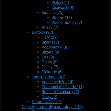
Vtáky (21)
Cicavce (10)
Rastliny (75)
Stromy (11)
Vodné rastliny (7)
Atlasy (7)
Biotopy (97)
Hory (29)
Skaly (17)
Vodopády (10)
Jazerá (9)
Les (9)
Plesá (8)
Doliny (7)
Mokrade (6)
Ľudská príroda (41)
Vodné nádrže (14)
Zoologické záhrady (11)
Botanické záhrady (7)
Parky (7)
Príroda v čase (7)
Objekty, predmety a priestory (142)