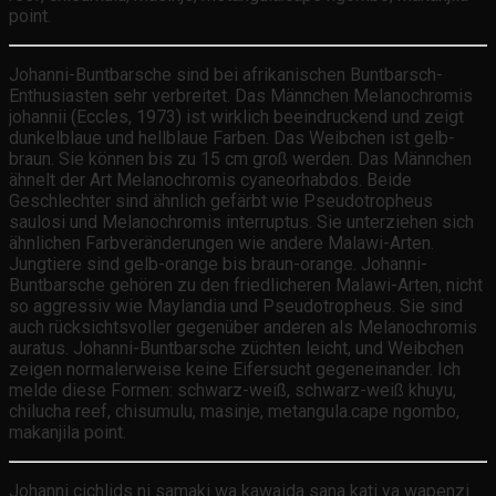
point.
Johanni-Buntbarsche sind bei afrikanischen Buntbarsch-
Enthusiasten sehr verbreitet. Das Männchen Melanochromis
johannii (Eccles, 1973) ist wirklich beeindruckend und zeigt
dunkelblaue und hellblaue Farben. Das Weibchen ist gelb-
braun. Sie können bis zu 15 cm groß werden. Das Männchen
ähnelt der Art Melanochromis cyaneorhabdos. Beide
Geschlechter sind ähnlich gefärbt wie Pseudotropheus
saulosi und Melanochromis interruptus. Sie unterziehen sich
ähnlichen Farbveränderungen wie andere Malawi-Arten.
Jungtiere sind gelb-orange bis braun-orange. Johanni-
Buntbarsche gehören zu den friedlicheren Malawi-Arten, nicht
so aggressiv wie Maylandia und Pseudotropheus. Sie sind
auch rücksichtsvoller gegenüber anderen als Melanochromis
auratus. Johanni-Buntbarsche züchten leicht, und Weibchen
zeigen normalerweise keine Eifersucht gegeneinander. Ich
melde diese Formen: schwarz-weiß, schwarz-weiß khuyu,
chilucha reef, chisumulu, masinje, metangula.cape ngombo,
makanjila point.
Johanni cichlids ni samaki wa kawaida sana kati ya wapenzi