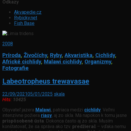
Od
kazy
Akvapedie.cz
Rybicky.net
Fish Base
2008
Príroda
,
Živočíchy
,
Ryby
,
Akvaristika
,
Cichlidy
,
Africké cichlidy
,
Malawi cichlidy
,
Organizmy
,
Fotografie
Labeotropheus trewavasae
22/09/2021
05/01/2025
skala
Hits:
10425
Obyvateľ jazera
Malawi
,
patriaca medzi
cichlidy
. Veľmi
intenzívne požiera
riasy
, aj zo skla. Má napokon k tomu jasne
prispôsobené ústa
. Dokonca často aj zo skla. Musím
konštatovať, že sa správa ako tzv.
predžierač
– vďaka nemu