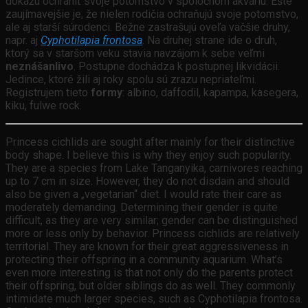
dokážu ochrániť svoje potomstvo v spoločnom akváriu. Ešte
zaujímavejšie je, že nielen rodičia ochraňujú svoje potomstvo,
ale aj starší súrodenci. Bežne zastrašujú oveľa väčšie druhy,
napr. aj
Cyphotilapia frontosa
. Na druhej strane ide o druh,
ktorý sa v staršom veku stavia navzájom k sebe veľmi
neznášanlivo
. Postupne dochádza k postupnej likvidácii.
Jedince, ktoré žili aj roky spolu sú zrazu nepriateľmi.
Registrujem tieto
formy
: albino, daffodil, kapampa, kasegera,
kiku, fulwe rock.
Princess cichlids are sought after mainly for their distinctive
body shape. I believe this is why they enjoy such popularity.
They are a species from Lake Tanganyika, carnivores reaching
up to 7 cm in size. However, they do not disdain and should
also be given a „vegetarian“ diet. I would rate their care as
moderately demanding. Determining their gender is quite
difficult, as they are very similar; gender can be distinguished
more or less only by behavior. Princess cichlids are relatively
territorial. They are known for their great aggressiveness in
protecting their offspring in a community aquarium. What’s
even more interesting is that not only do the parents protect
their offspring, but older siblings do as well. They commonly
intimidate much larger species, such as Cyphotilapia frontosa.