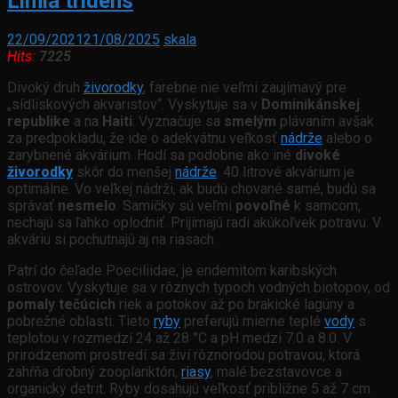
Limia tridens
22/09/2021
21/08/2025
skala
Hits:
7225
Divoký druh
živorodky
, farebne nie veľmi zaujímavý pre
„sídliskových akvaristov“. Vyskytuje sa v
Dominikánskej
republike
a na
Haiti
. Vyznačuje sa
smelým
plávaním avšak
za predpokladu, že ide o adekvátnu veľkosť
nádrže
alebo o
zarybnené akvárium. Hodí sa podobne ako iné
divoké
živorodky
skôr do menšej
nádrže
. 40 litrové akvárium je
optimálne. Vo veľkej nádrži, ak budú chované samé, budú sa
správať
nesmelo
. Samičky sú veľmi
povoľné
k samcom,
nechajú sa ľahko oplodniť. Prijímajú radi akúkoľvek potravu. V
akváriu si pochutnajú aj na riasach.
Patrí do čeľade Poeciliidae, je endemitom karibských
ostrovov. Vyskytuje sa v rôznych typoch vodných biotopov, od
pomaly tečúcich
riek a potokov až po brakické lagúny a
pobrežné oblasti. Tieto
ryby
preferujú mierne teplé
vody
s
teplotou v rozmedzí 24 až 28 °C a pH medzi 7.0 a 8.0. V
prirodzenom prostredí sa živí rôznorodou potravou, ktorá
zahŕňa drobný zooplanktón,
riasy
, malé bezstavovce a
organický detrit. Ryby dosahujú veľkosť približne 5 až 7 cm.