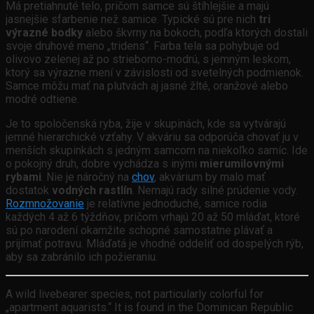
Má pretiahnuté telo, pričom samce sú štíhlejšie a majú
jasnejšie sfarbenie než samice. Typické sú pre nich
tri
výrazné bodky
alebo škvrny na bokoch, podľa ktorých dostali
svoje druhové meno „tridens“. Farba tela sa pohybuje od
olivovo zelenej až po strieborno-modrú, s jemným leskom,
ktorý sa výrazne mení v závislosti od svetelných podmienok.
Samce môžu mať na plutvách aj jasné žlté, oranžové alebo
modré odtiene.
Je to spoločenská ryba, žije v skupinách, kde sa vytvárajú
jemné hierarchické vzťahy. V akváriu sa odporúča chovať ju v
menších skupinkách s jedným samcom na niekoľko samíc. Ide
o pokojný druh, dobre vychádza s inými
mierumilovnými
rybami
. Nie je náročný na
chov
, akvárium by malo mať
dostatok
vodných rastlín
. Nemajú rady silné prúdenie vody.
Rozmnožovanie
je relatívne jednoduché, samice rodia
každých 4 až 6 týždňov, pričom vrhajú 20 až 50 mláďat, ktoré
sú po narodení okamžite schopné samostatne plávať a
prijímať potravu. Mláďatá je vhodné oddeliť od dospelých rýb,
aby sa zabránilo ich požieraniu.
A wild livebearer species, not particularly colorful for
„apartment aquarists.“ It is found in the Dominican Republic