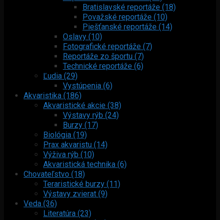
Bratislavské reportáže (18)
Považské reportáže (10)
Piešťanské reportáže (14)
Oslavy (10)
Fotografické reportáže (7)
Reportáže zo športu (7)
Technické reportáže (6)
Ľudia (29)
Vystúpenia (6)
Akvaristika (186)
Akvaristické akcie (38)
Výstavy rýb (24)
Burzy (17)
Biológia (19)
Prax akvaristu (14)
Výživa rýb (10)
Akvaristická technika (6)
Chovateľstvo (18)
Teraristické burzy (11)
Výstavy zvierat (9)
Veda (36)
Literatúra (23)