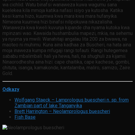
wa cichlid. Watu binafsi wanaweza kuwa wagumu sana
kuelekea kila mmoja katika nafasi isiyo ya kutosha. Katika
kesi kama hizo, kuumwa kwa mara kwa mara hufanyika.
Nimeona kuumwa hizi binafsi nilipokuwa nikazalisha.
Wanaweza kwa kweli kuvunja kipande cha nyama kutoka kwa
mpinzani wao. Kawaida hushambulia mapezi, mkia, na sehemu
ya nyuma ya mwili. Wanahitaji angalau lita 200 za bwawa, na
maoteo ni muhimu. Kuna aina kadhaa za Büscheri, na hata aina
moja inaweza kumpa mfugaji rangi tofauti. Rangi hutegemea
sababu mbalimbali: hali ya hewa, hali, na shughuli za kijamii.
Ninaorodhesha aina hizi: cape chaitika, cape kachese, gombi,
chituta, isanga, kamakonde, kantalamba, maliro, samizo, Zaire
Gold.
Odkazy
Wolfgang Staeck – Lamprologus buescheri n. sp. from
Zambian part of lake Tanganyika
Brett Harrington – Neolamprologus buescheri
Fish Base