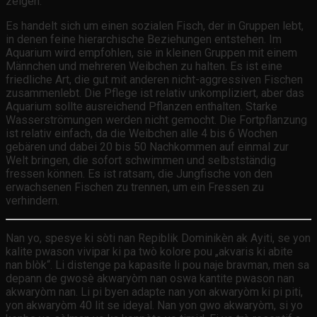
zeigen.
Es handelt sich um einen sozialen Fisch, der in Gruppen lebt,
in denen feine hierarchische Beziehungen entstehen. Im
Aquarium wird empfohlen, sie in kleinen Gruppen mit einem
Männchen und mehreren Weibchen zu halten. Es ist eine
friedliche Art, die gut mit anderen nicht-aggressiven Fischen
zusammenlebt. Die Pflege ist relativ unkompliziert, aber das
Aquarium sollte ausreichend Pflanzen enthalten. Starke
Wasserströmungen werden nicht gemocht. Die Fortpflanzung
ist relativ einfach, da die Weibchen alle 4 bis 6 Wochen
gebären und dabei 20 bis 50 Nachkommen auf einmal zur
Welt bringen, die sofort schwimmen und selbstständig
fressen können. Es ist ratsam, die Jungfische von den
erwachsenen Fischen zu trennen, um ein Fressen zu
verhindern.
Nan yo, spesye ki sòti nan Repiblik Dominikèn ak Ayiti, se yon
kalite pwason vivipar ki pa twò kolore pou „akvaris ki abite
nan blòk“. Li distenge pa kapasite li pou naje bravman, men sa
depann de gwosè akwaryòm nan oswa kantite pwason nan
akwaryòm nan. Li pi byen adapte nan yon akwaryòm ki pi piti,
yon akwaryòm 40 lit se ideyal. Nan yon gwo akwaryòm, si yo