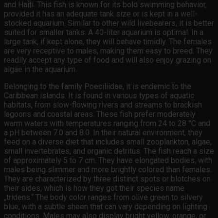
and Haiti. This fish is known for its bold swimming behavior,
provided it has an adequate tank size or is kept in a well-
stocked aquarium. Similar to other wild livebearers, it is better
suited for smaller tanks. A 40-liter aquarium is optimal. In a
large tank, if kept alone, they will behave timidly. The females
are very receptive to males, making them easy to breed. They
readily accept any type of food and will also enjoy grazing on
algae in the aquarium.
Belonging to the family Poeciliidae, it is endemic to the
Caribbean islands. It is found in various types of aquatic
habitats, from slow-flowing rivers and streams to brackish
lagoons and coastal areas. These fish prefer moderately
warm waters with temperatures ranging from 24 to 28 °C and
a pH between 7.0 and 8.0. In their natural environment, they
feed on a diverse diet that includes small zooplankton, algae,
small invertebrates, and organic detritus. The fish reach a size
of approximately 5 to 7 cm. They have elongated bodies, with
males being slimmer and more brightly colored than females.
They are characterized by three distinct spots or blotches on
their sides, which is how they got their species name
„tridens.“ The body color ranges from olive green to silvery
blue, with a subtle sheen that can vary depending on lighting
conditions. Males may also display bright yellow, orange, or