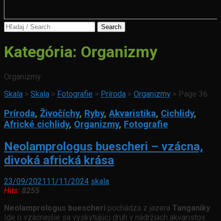
Search
for:
Kategória:
Organizmy
Organizmy
Skala
>
Skala
>
Fotografie
>
Príroda
>
Organizmy
>
Page 36
Príroda
,
Živočíchy
,
Ryby
,
Akvaristika
,
Cichlidy
,
Africké cichlidy
,
Organizmy
,
Fotografie
Neolamprologus buescheri – vzácna,
divoká africká krása
23/09/2021
11/11/2024
skala
Hits:
8255
Neolamprologus buescheri
pochádza z jazera
Tanganiky
.
Ide o vzácnejšie sa vyskytujúci druh v nádržiach akvaristov.