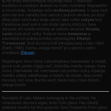
aj iné druhy intenzívnejšie obžierajú riasy. Z hľadiska
konfliktov k ostatným druhom sú rózky normálne. Nepriateľov
si nevytvárajú. Vyžaduje veľa
rastlinnej potravy
. V čase, keď
som mal dve samičky bez samca v jednom akváriu, po dosť
dlhej dobe sa bili ako dvaja samci, také veľké
sokyne
boli.
Paradoxne, keď som k nim dodal samca, ktorý po čase
dorastal, ich rivalita utíchala, až celkom skončila.
Rivalita
samíc
bola dosť veľká. Rodové meno
trewavasae
je
odvodené od známej britskej ichytologičky
Ethelyn
Trewavasae
. Druh bol prvý krát introdukovaný v roku 1964
(Riehl, 1982). Forma „orange blotch“ je u samcov veľmi
zriedkavá (
Elieson
).
Registrujem tieto formy
Labeotropheus trewavasae
: b morph,
gome rock, jumbo, higga reef, chilumba, manda, mango, mara
rocks, marmalade cat, marmalade cat pombo rocks, mpanga,
mumbo island, nakathenga, o morph, ob morph, opal, ponta
messuli, red, rosa, thumbi west, tundu rocks, blue-blotch,
orange blotch.
Resident of Lake Malawi, belonging to the cichlids. He
voraciously devours algae, even from glass. Has clearly
adapted mouths for this purpose. Even frequently from glass.