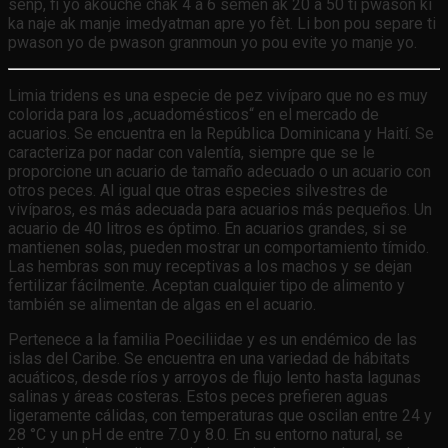
senp, fi yo akouche chak 4 a 6 semèn ak 20 a 50 ti pwason ki
ka naje ak manje imedyatman apre yo fèt. Li bon pou separe ti
pwason yo de pwason granmoun yo pou evite yo manje yo.
Limia tridens es una especie de pez vivíparo que no es muy
colorida para los „acuadomésticos“ en el mercado de
acuarios. Se encuentra en la República Dominicana y Haití. Se
caracteriza por nadar con valentía, siempre que se le
proporcione un acuario de tamaño adecuado o un acuario con
otros peces. Al igual que otras especies silvestres de
vivíparos, es más adecuada para acuarios más pequeños. Un
acuario de 40 litros es óptimo. En acuarios grandes, si se
mantienen solas, pueden mostrar un comportamiento tímido.
Las hembras son muy receptivas a los machos y se dejan
fertilizar fácilmente. Aceptan cualquier tipo de alimento y
también se alimentan de algas en el acuario.
Pertenece a la familia Poeciliidae y es un endémico de las
islas del Caribe. Se encuentra en una variedad de hábitats
acuáticos, desde ríos y arroyos de flujo lento hasta lagunas
salinas y áreas costeras. Estos peces prefieren aguas
ligeramente cálidas, con temperaturas que oscilan entre 24 y
28 °C y un pH de entre 7.0 y 8.0. En su entorno natural, se