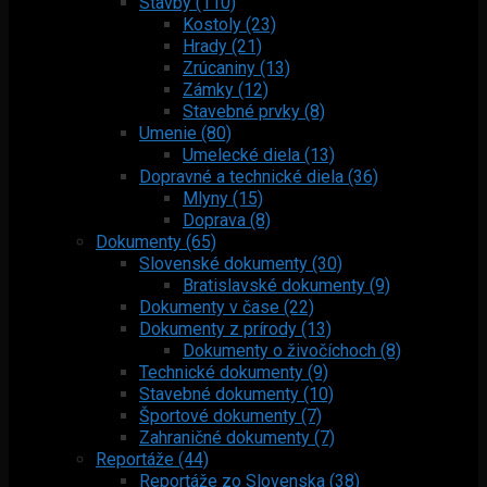
Stavby (110)
Kostoly (23)
Hrady (21)
Zrúcaniny (13)
Zámky (12)
Stavebné prvky (8)
Umenie (80)
Umelecké diela (13)
Dopravné a technické diela (36)
Mlyny (15)
Doprava (8)
Dokumenty (65)
Slovenské dokumenty (30)
Bratislavské dokumenty (9)
Dokumenty v čase (22)
Dokumenty z prírody (13)
Dokumenty o živočíchoch (8)
Technické dokumenty (9)
Stavebné dokumenty (10)
Športové dokumenty (7)
Zahraničné dokumenty (7)
Reportáže (44)
Reportáže zo Slovenska (38)