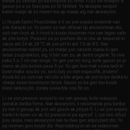
kenbe yo sèlman yo ka konpòte yo timid. Fi yo trè reseptif a
gason yo e yo fasil pou yo fè fètilize. Yo aksepte nenpòt
kalite manje ak yo menm tou ap manje alg nan akwaryòm.
Li fè pati fanmi Poeciliidae e li se yon espès endemik nan
zile Karayib yo. Yo jwenn yo nan diferan tip anviwònman dlo,
soti nan rivyè ak ti rivyè ki koule dousman rive nan lagon salin
ak zòn kotyè. Pwason sa yo prefere dlo ki cho ak tanperati ki
varye ant 24 ak 28 °C ak yon pH ki ant 7.0 ak 8.0. Nan
anviwònman natirèl yo, yo manje yon varyete manje ki gen
ladan zooplankton, alg, ti bèt san zo, ak detrit organik. Yo rive
jiska 5 a 7 cm nan longè. Yo gen yon kò long, kote gason yo pi
mens ak plis kolore pase fi yo. Yo gen twa mak oswa tach ki
byen make sou bò yo, sa ki bay yo non espesifik „tridens“.
Koulè kò yo soti nan vèt oliv a ble-argen, ak yon briye delika ki
chanje selon kondisyon limyè. Gason yo ka gen tou koulè
klere tankou jòn, zoranj oswa ble sou fin yo.
Li se yon pwason sosyal ki viv nan gwoup, kote relasyon
iyerakik delika fòme. Nan akwaryòm, li rekòmande pou kenbe
yo nan ti gwoup ak yon sèl gason ak plizyè fi. Li se yon espès
trankil ki byen viv ak lòt pwason ki pa agresif. Li pa twò difisil
pou okipe, men akwaryòm nan ta dwe gen anpil plant dlo. Yo
pa renmen gwo koule dlo. Reproduksyon an se relativman