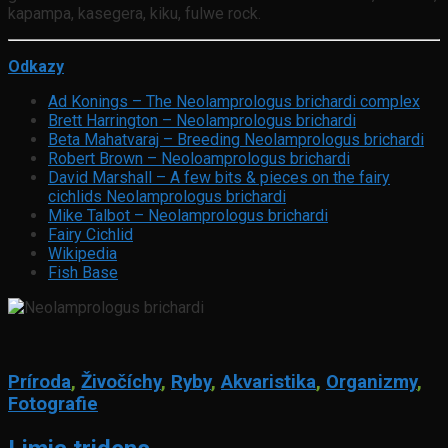
kapampa, kasegera, kiku, fulwe rock.
Odkazy
Ad Konings – The Neolamprologus brichardi complex
Brett Harrington – Neolamprologus brichardi
Beta Mahatvaraj – Breeding Neolamprologus brichardi
Robert Brown – Neoloamprologus brichardi
David Marshall – A few bits & pieces on the fairy
cichlids Neolamprologus brichardi
Mike Talbot – Neolamprologus brichardi
Fairy Cichlid
Wikipedia
Fish Base
Príroda
,
Živočíchy
,
Ryby
,
Akvaristika
,
Organizmy
,
Fotografie