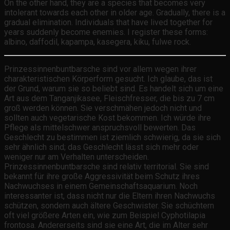
On the other hand, they are a species that becomes very
intolerant towards each other in older age. Gradually, there is a
gradual elimination. Individuals that have lived together for
years suddenly become enemies. I register these forms:
albino, daffodil, kapampa, kasegera, kiku, fulwe rock.
Prinzessinnenbuntbarsche sind vor allem wegen ihrer
charakteristischen Körperform gesucht. Ich glaube, das ist
der Grund, warum sie so beliebt sind. Es handelt sich um eine
Art aus dem Tanganjikasee, Fleischfresser, die bis zu 7 cm
groß werden können. Sie verschmähen jedoch nicht und
sollten auch vegetarische Kost bekommen. Ich würde ihre
Pflege als mittelschwer anspruchsvoll bewerten. Das
Geschlecht zu bestimmen ist ziemlich schwierig, da sie sich
sehr ähnlich sind; das Geschlecht lässt sich mehr oder
weniger nur am Verhalten unterscheiden.
Prinzessinnenbuntbarsche sind relativ territorial. Sie sind
bekannt für ihre große Aggressivität beim Schutz ihres
Nachwuchses in einem Gemeinschaftsaquarium. Noch
interessanter ist, dass nicht nur die Eltern ihren Nachwuchs
schützen, sondern auch ältere Geschwister. Sie schüchtern
oft viel größere Arten ein, wie zum Beispiel Cyphotilapia
frontosa. Andererseits sind sie eine Art, die im Alter sehr