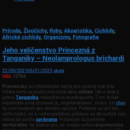
Príroda
,
Živočíchy
,
Ryby
,
Akvaristika
,
Cichlidy
,
Africké cichlidy
,
Organizmy
,
Fotografie
Jeho veličenstvo Princezná z
Tanganiky – Neolamprologus brichardi
22/09/2021
05/01/2025
skala
Hits:
12764
Princezsky
sú vyhľadávané najmä pre osobitý tvar tela.
Vďaka tomu sa podľa mňa tešia takej
obľube
. Ide o druh z
jazera
Tanganika
, mäsožravca dosahujúceho 7 cm. Avšak
nepohrdne a má dostavať aj „vegetariánskou“ stravu. Ich
chov
by som hodnotil ako stredne náročný. Pohlavie sa určí len
veľmi ťažko, sú si veľmi podobné, pohlavie sa dá rozlíšiť viac-
menej len podľa
správania
. Princezné sú pomerne
teritoriálne
. Sú známe tým, že svojou veľkou
bojovnosťou