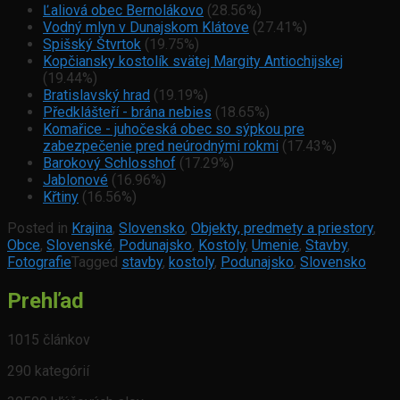
Ľaliová obec Bernolákovo
(28.56%)
Vodný mlyn v Dunajskom Klátove
(27.41%)
Spišský Štvrtok
(19.75%)
Kopčiansky kostolík svätej Margity Antiochijskej
(19.44%)
Bratislavský hrad
(19.19%)
Předklášteří - brána nebies
(18.65%)
Komařice - juhočeská obec so sýpkou pre
zabezpečenie pred neúrodnými rokmi
(17.43%)
Barokový Schlosshof
(17.29%)
Jablonové
(16.96%)
Křtiny
(16.56%)
Posted in
Krajina
,
Slovensko
,
Objekty, predmety a priestory
,
Obce
,
Slovenské
,
Podunajsko
,
Kostoly
,
Umenie
,
Stavby
,
Fotografie
Tagged
stavby
,
kostoly
,
Podunajsko
,
Slovensko
Prehľad
1015 článkov
290 kategórií