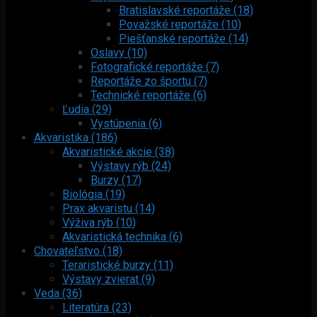
Bratislavské reportáže (18)
Považské reportáže (10)
Piešťanské reportáže (14)
Oslavy (10)
Fotografické reportáže (7)
Reportáže zo športu (7)
Technické reportáže (6)
Ľudia (29)
Vystúpenia (6)
Akvaristika (186)
Akvaristické akcie (38)
Výstavy rýb (24)
Burzy (17)
Biológia (19)
Prax akvaristu (14)
Výživa rýb (10)
Akvaristická technika (6)
Chovateľstvo (18)
Teraristické burzy (11)
Výstavy zvierat (9)
Veda (36)
Literatúra (23)