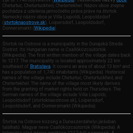
Cheturtuc, Cheturtuckheil, Chetertekhel. Názov obce zrejme
pochádza z udelenia jarmočného práva práve na štvrtok.
Nemecký názov obce je Villa Liupoldi, Leopoldsdorf
(
stvrtoknaostrove.sk
),
Loipersdorf, Leopoldsdorf,
Donnersmarkt
(
Wikipedia
).
Štvrtok na Ostrove is a municipality in the Dunajská Streda
District. Its Hungarian name is Csallóközcsütörtök
(Wikipedia). The first written mention of the village dates back
to 1217. The municipality is located approximately 22 km
southeast of
Bratislava
. It covers an area of about 13 km² and
has a population of 1,740 inhabitants (Wikipedia). Historical
names of the village include Cheturtuc, Cheturtuckheil, and
Chetertekhel. The name of the village most likely derives
from the granting of market rights held on Thursdays. The
German names of the village include Villa Liupoldi,
Leopoldsdorf (stvrtoknaostrove.sk), Loipersdorf,
Leopoldsdorf, and Donnersmarkt (Wikipedia).
Štvrtok na Ostrove község a Dunaszerdahelyi járásban
található. Magyar neve Csallóközcsütörtök (Wikipedia). A
település első írásos említése 1217-ből származik. A