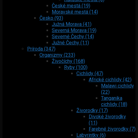
České mestá (19)
Moravské mestá (14)
Česko (93)
Južná Morava (41)
Severná Morava (19)
Severné Čechy (14)
Južné Čechy (11)
Príroda (347)
Organizmy (233)
Živočíchy (168)
Ryby (100)
Cichlidy (47)
Africké cichlidy (42)
Malawi cichlidy
(22)
Tanganika
cichlidy (18)
Živorodky (17)
Divoké živorodky
(11)
Farebné živorodky (7)
Labyrintky (6)