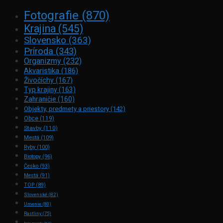
Fotografie
(870)
Krajina
(545)
Slovensko
(363)
Príroda
(343)
Organizmy
(232)
Akvaristika
(186)
Živočíchy
(167)
Typ krajiny
(163)
Zahraničie
(160)
Objekty, predmety a priestory
(142)
Obce
(119)
Stavby
(110)
Mestá
(109)
Ryby
(100)
Biotopy
(96)
Česko
(93)
Mestá
(91)
TOP
(89)
Slovenské
(82)
Umenie
(80)
Rastliny
(75)