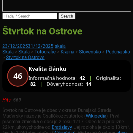
Search
for:
Beňušovce
Štvrtok na Ostrove
Podolské
23/12/2025
31/12/2025
skala
kopanice
Skala
>
Skala
>
Fotografie
>
Krajina
>
Slovensko
>
Podunajsko
>
Štvrtok na Ostrove
Kvalita článku
46
Informačná hodnota:
42
|
Originalita:
82
|
Dôveryhodnosť:
14
Hits:
569
Štvrtok na Ostrove je obec v okrese Dunajská Streda.
Maďarský názov je
Csallóközcsütörtök (
Wikipedia
).
Prvá
písomná zmienka o obci je z roku 1217. Obec leží približne
22 km juhovýchodne od
Bratislavy
. Jej rozloha je okolo 13 km²,
žije tu 1 740 obyvateľov (
Wikipédia
).
Historické názvy
obce
: