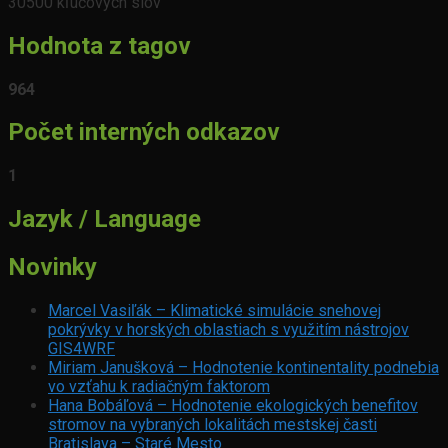
30500 kľúčových slov
Hodnota z tagov
964
Počet interných odkazov
1
Jazyk / Language
Novinky
Marcel Vasiľák – Klimatické simulácie snehovej
pokrývky v horských oblastiach s využitím nástrojov
GIS4WRF
Miriam Janušková – Hodnotenie kontinentality podnebia
vo vzťahu k radiačným faktorom
Hana Bobáľová – Hodnotenie ekologických benefitov
stromov na vybraných lokalitách mestskej časti
Bratislava – Staré Mesto