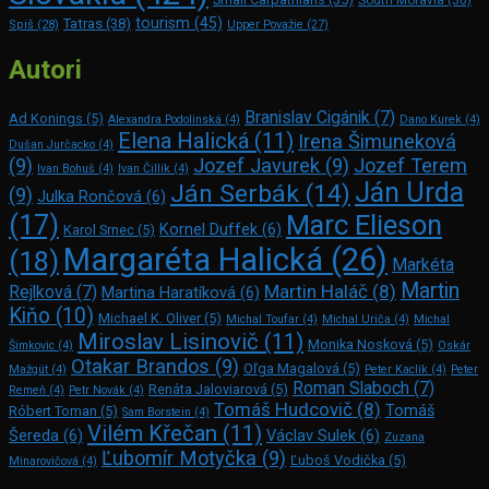
tourism
(45)
Tatras
(38)
Spiš
(28)
Upper Považie
(27)
Autori
Branislav Cigánik
(7)
Ad Konings
(5)
Alexandra Podolinská
(4)
Dano Kurek
(4)
Elena Halická
(11)
Irena Šimuneková
Dušan Jurčacko
(4)
(9)
Jozef Javurek
(9)
Jozef Terem
Ivan Bohuš
(4)
Ivan Čillík
(4)
Ján Urda
Ján Serbák
(14)
(9)
Julka Rončová
(6)
Marc Elie­son
(17)
Kornel Duffek
(6)
Karol Srnec
(5)
Margaréta Halická
(26)
(18)
Markéta
Martin
Martin Haláč
(8)
Rejlková
(7)
Martina Haratíková
(6)
Kiňo
(10)
Michael K. Oliver
(5)
Michal Toufar
(4)
Michal Uriča
(4)
Michal
Miroslav Lisinovič
(11)
Monika Nosková
(5)
Šimkovic
(4)
Oskár
Otakar Brandos
(9)
Oľga Magalová
(5)
Mažgút
(4)
Peter Kaclík
(4)
Peter
Roman Slaboch
(7)
Renáta Jaloviarová
(5)
Remeň
(4)
Petr Novák
(4)
Tomáš Hudcovič
(8)
Tomáš
Róbert Toman
(5)
Sam Bors­tein
(4)
Vilém Křečan
(11)
Šereda
(6)
Václav Sulek
(6)
Zuzana
Ľubomír Motyčka
(9)
Ľuboš Vodička
(5)
Minarovičová
(4)