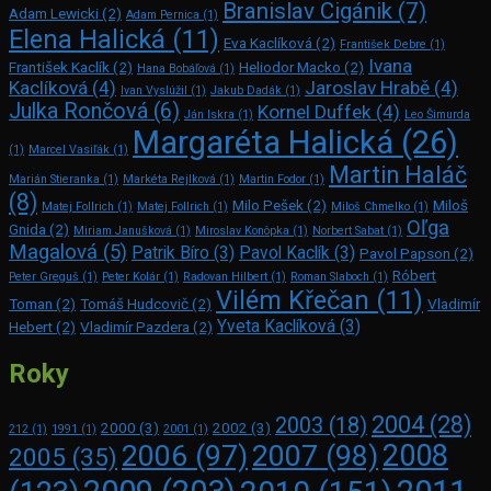
Branislav Cigánik
(7)
Adam Lewicki
(2)
Adam Pernica
(1)
Elena Halická
(11)
Eva Kaclíková
(2)
František Debre
(1)
Ivana
František Kaclík
(2)
Heliodor Macko
(2)
Hana Bobáľová
(1)
Kaclíková
(4)
Jaroslav Hrabě
(4)
Ivan Vyslúžil
(1)
Jakub Dadák
(1)
Julka Rončová
(6)
Kornel Duffek
(4)
Ján Iskra
(1)
Leo Šimurda
Margaréta Halická
(26)
(1)
Marcel Vasiľák
(1)
Martin Haláč
Marián Stieranka
(1)
Markéta Rejlková
(1)
Martin Fodor
(1)
(8)
Milo Pešek
(2)
Miloš
Matej Follrich
(1)
Matej Follrich
(1)
Miloš Chmelko
(1)
Oľga
Gnida
(2)
Miriam Janušková
(1)
Miroslav Konôpka
(1)
Norbert Sabat
(1)
Magalová
(5)
Patrik Bíro
(3)
Pavol Kaclík
(3)
Pavol Papson
(2)
Róbert
Peter Greguš
(1)
Peter Kolár
(1)
Radovan Hilbert
(1)
Roman Slaboch
(1)
Vilém Křečan
(11)
Toman
(2)
Tomáš Hudcovič
(2)
Vladimír
Yveta Kaclíková
(3)
Hebert
(2)
Vladimír Pazdera
(2)
Roky
2004
(28)
2003
(18)
2000
(3)
2002
(3)
212
(1)
1991
(1)
2001
(1)
2008
2006
(97)
2007
(98)
2005
(35)