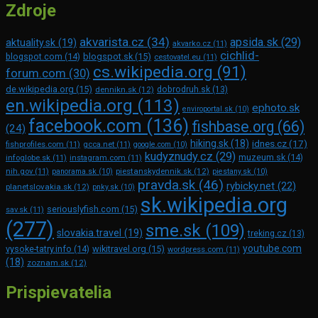
Zdroje
akvarista.cz
(34)
apsida.sk
(29)
aktuality.sk
(19)
akvarko.cz
(11)
cichlid-
blogspot.com
(14)
blogspot.sk
(15)
cestovatel.eu
(11)
cs.wikipedia.org
(91)
forum.com
(30)
de.wikipedia.org
(15)
dennikn.sk
(12)
dobrodruh.sk
(13)
en.wikipedia.org
(113)
ephoto.sk
enviroportal.sk
(10)
facebook.com
(136)
fishbase.org
(66)
(24)
hiking.sk
(18)
idnes.cz
(17)
fishprofiles.com
(11)
gcca.net
(11)
google.com
(10)
kudyznudy.cz
(29)
muzeum.sk
(14)
infoglobe.sk
(11)
instagram.com
(11)
piestanskydennik.sk
(12)
nih.gov
(11)
panorama.sk
(10)
piestany.sk
(10)
pravda.sk
(46)
rybicky.net
(22)
planetslovakia.sk
(12)
pnky.sk
(10)
sk.wikipedia.org
seriouslyfish.com
(15)
sav.sk
(11)
(277)
sme.sk
(109)
slovakia.travel
(19)
treking.cz
(13)
youtube.com
vysoke-tatry.info
(14)
wikitravel.org
(15)
wordpress.com
(11)
(18)
zoznam.sk
(12)
Prispievatelia