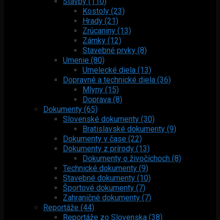
Stavby (110)
Kostoly (23)
Hrady (21)
Zrúcaniny (13)
Zámky (12)
Stavebné prvky (8)
Umenie (80)
Umelecké diela (13)
Dopravné a technické diela (36)
Mlyny (15)
Doprava (8)
Dokumenty (65)
Slovenské dokumenty (30)
Bratislavské dokumenty (9)
Dokumenty v čase (22)
Dokumenty z prírody (13)
Dokumenty o živočíchoch (8)
Technické dokumenty (9)
Stavebné dokumenty (10)
Športové dokumenty (7)
Zahraničné dokumenty (7)
Reportáže (44)
Reportáže zo Slovenska (38)