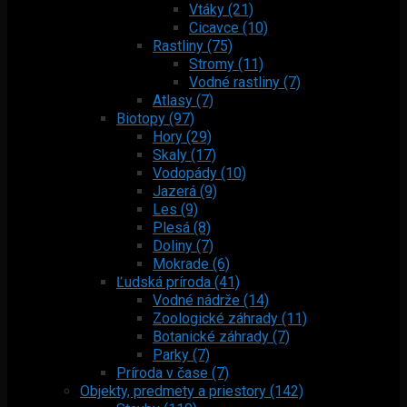
Vtáky (21)
Cicavce (10)
Rastliny (75)
Stromy (11)
Vodné rastliny (7)
Atlasy (7)
Biotopy (97)
Hory (29)
Skaly (17)
Vodopády (10)
Jazerá (9)
Les (9)
Plesá (8)
Doliny (7)
Mokrade (6)
Ľudská príroda (41)
Vodné nádrže (14)
Zoologické záhrady (11)
Botanické záhrady (7)
Parky (7)
Príroda v čase (7)
Objekty, predmety a priestory (142)