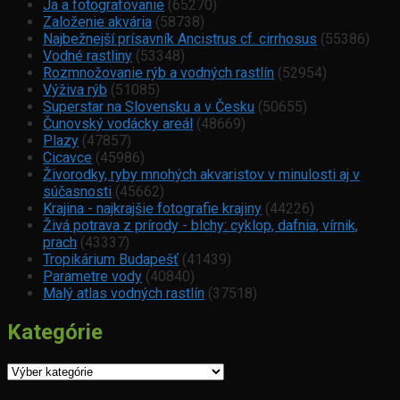
Ja a fotografovanie
(65270)
Založenie akvária
(58738)
Najbežnejší prísavník Ancistrus cf. cirrhosus
(55386)
Vodné rastliny
(53348)
Rozmnožovanie rýb a vodných rastlín
(52954)
Výživa rýb
(51085)
Superstar na Slovensku a v Česku
(50655)
Čunovský vodácky areál
(48669)
Plazy
(47857)
Cicavce
(45986)
Živorodky, ryby mnohých akvaristov v minulosti aj v
súčasnosti
(45662)
Krajina - najkrajšie fotografie krajiny
(44226)
Živá potrava z prírody - blchy: cyklop, dafnia, vírnik,
prach
(43337)
Tropikárium Budapešť
(41439)
Parametre vody
(40840)
Malý atlas vodných rastlín
(37518)
Kategórie
Kategórie