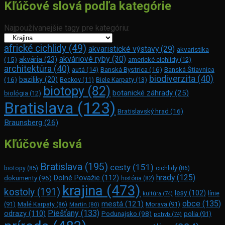
Kľúčové slová podľa kategórie
Najpoužívanejšie tagy pre kategóriu:
africké cichlidy
(49)
akvaristické výstavy
(29)
akvaristika
akváriové ryby
(30)
akvária
(23)
(15)
americké cichlidy
(12)
architektúra
(40)
Banská Bystrica
(16)
Banská Štiavnica
autá
(14)
biodiverzita
(40)
(16)
baziliky
(20)
Beckov
(11)
Biele Karpaty
(13)
biotopy
(82)
botanické záhrady
(25)
biológia
(12)
Bratislava
(123)
Bratislavský hrad
(16)
Braunsberg
(26)
Kľúčové slová
Bratislava
(195)
cesty
(151)
biotopy
(85)
cichlidy
(86)
hrady
(125)
Dolné Považie
(112)
dokumenty
(96)
história
(82)
krajina
(473)
kostoly
(191)
lesy
(102)
línie
kultúra
(74)
obce
(135)
mestá
(121)
(91)
Morava
(91)
Malé Karpaty
(86)
Martin
(80)
Piešťany
(133)
odrazy
(110)
Podunajsko
(98)
polia
(91)
pohyb
(74)