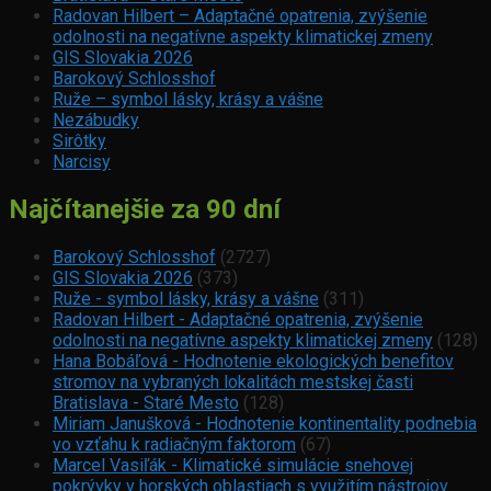
Radovan Hilbert – Adaptačné opatrenia, zvýšenie
odolnosti na negatívne aspekty klimatickej zmeny
GIS Slovakia 2026
Barokový Schlosshof
Ruže – symbol lásky, krásy a vášne
Nezábudky
Sirôtky
Narcisy
Najčítanejšie za 90 dní
Barokový Schlosshof
(2727)
GIS Slovakia 2026
(373)
Ruže - symbol lásky, krásy a vášne
(311)
Radovan Hilbert - Adaptačné opatrenia, zvýšenie
odolnosti na negatívne aspekty klimatickej zmeny
(128)
Hana Bobáľová - Hodnotenie ekologických benefitov
stromov na vybraných lokalitách mestskej časti
Bratislava - Staré Mesto
(128)
Miriam Janušková - Hodnotenie kontinentality podnebia
vo vzťahu k radiačným faktorom
(67)
Marcel Vasiľák - Klimatické simulácie snehovej
pokrývky v horských oblastiach s využitím nástrojov