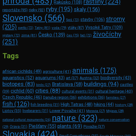
príroda
(483)
rastliny
(224)
Rakúsko
(108)
ryby
(195)
skaly
(156)
reportáže
(95)
rieky
(92)
Slovensko
(566)
stromy
stavby
(106)
Spiš
(72)
(205)
Vysoké Tatry
(109)
Tatry
(81)
voda
(79)
vtáky
(87)
svetlo
(72)
živočíchy
Česko
(139)
zima
(81)
výstavy
(72)
čas
(75)
ľad
(72)
(251)
Tags
animals
(175)
african cichlids
(49)
agriculture
(41)
aquaristics
(52)
aquariums
(43)
biodiversity
(43)
art
(37)
Austria
(32)
buildings
(94)
biotopes
(83)
Bratislava
(58)
castles
birds
(27)
cities
(88)
cichlid
(60)
(39)
cultural heritage
(40)
cultural events
(31)
Czech Republic
(46)
Danube region
(36)
exhibitions
(36)
families
(27)
fish
(126)
High Tatras
(48)
hiking
(44)
fish breeding
(31)
history
(28)
Lower Považie
(41)
Liptov
(35)
livebearers
(31)
Moravia
(27)
Myjava
(28)
nature
(323)
nature conservation
national cultural monuments
(26)
plants
(69)
Piešťany
(55)
Považie
(37)
(29)
Orava
(31)
Slovakia
(424)
Small Carpathians
(35)
South Moravia
(30)