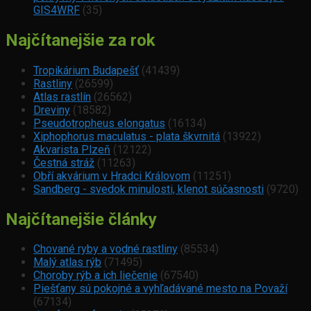
GIS4WRF
(35)
Najčítanejšie za rok
Tropikárium Budapešť
(41439)
Rastliny
(26599)
Atlas rastlín
(26562)
Dreviny
(18582)
Pseudotropheus elongatus
(16134)
Xiphophorus maculatus - plata škvrnitá
(13922)
Akvarista Plzeň
(12122)
Čestná stráž
(11263)
Obří akvárium v Hradci Královom
(11251)
Sandberg - svedok minulosti, klenot súčasnosti
(9720)
Najčítanejšie články
Chované ryby a vodné rastliny
(85534)
Malý atlas rýb
(71495)
Choroby rýb a ich liečenie
(67540)
Piešťany sú pokojné a vyhľadávané mesto na Považí
(67134)