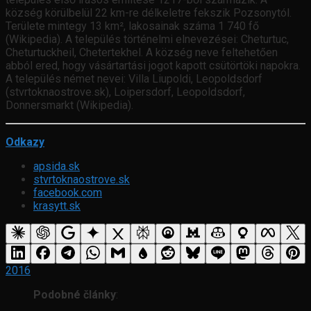
község körülbelül 22 km-re délkeletre fekszik Pozsonytól.
Területe mintegy 13 km², lakosainak száma 1 740 fő
(Wikipedia). A település történelmi elnevezései: Cheturtuc,
Cheturtuckheil, Chetertekhel. A község neve feltehetően
abból ered, hogy vásártartási jogot kapott csütörtöki napokra.
A település német nevei: Villa Liupoldi, Leopoldsdorf
(stvrtoknaostrove.sk), Loipersdorf, Leopoldsdorf,
Donnersmarkt (Wikipedia).
Odkazy
apsida.sk
stvrtoknaostrove.sk
facebook.com
krasytt.sk
2016
Podobné články
: