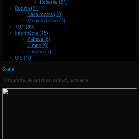
Rešerše (21)
Rodina (21)
Naša rodina (10)
Mená v rodine (7)
TOP (89)
Informácie (15)
Zábava (6)
O mne (9)
O webe (7)
GIS (10)
Skala
Fotografie, akvaristika, radosť, poznanie