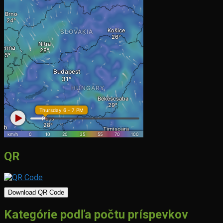
QR
Download QR Code
Kategórie podľa počtu príspevkov