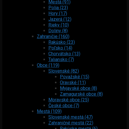
Mestá (91)
Polia (23)
Hory (17)
Jazerá (12)
Rieky (10)
Doliny (8)
Zahraničie (160)
Rakúsko (23)
Poľsko (14)
Chorvátsko (13)
Taliansko (7)
Obce (119)
Slovenské (82)
Považské (15)
Oravské (11)
Myjavské obce (8)
Zamagurské obce (8)
Moravské obce (25)
České obce (7)
Mestá (109)
Slovenské mestá (47)
Zahraničné mestá (22)
Rakúske mestá (6)