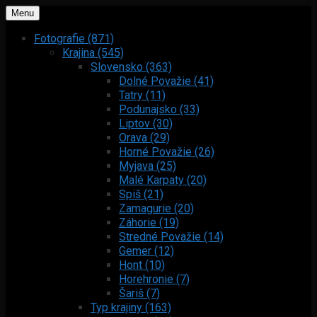
Menu
Fotografie (871)
Krajina (545)
Slovensko (363)
Dolné Považie (41)
Tatry (11)
Podunajsko (33)
Liptov (30)
Orava (29)
Horné Považie (26)
Myjava (25)
Malé Karpaty (20)
Spiš (21)
Zamagurie (20)
Záhorie (19)
Stredné Považie (14)
Gemer (12)
Hont (10)
Horehronie (7)
Šariš (7)
Typ krajiny (163)