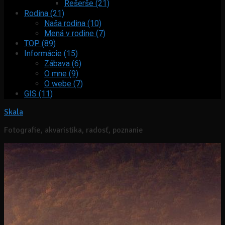
Rešerše (21)
Rodina (21)
Naša rodina (10)
Mená v rodine (7)
TOP (89)
Informácie (15)
Zábava (6)
O mne (9)
O webe (7)
GIS (11)
Skala
Fotografie, akvaristika, radosť, poznanie