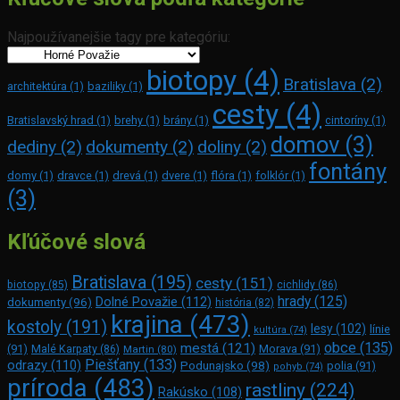
Najpoužívanejšie tagy pre kategóriu:
biotopy
(4)
Bratislava
(2)
architektúra
(1)
baziliky
(1)
cesty
(4)
Bratislavský hrad
(1)
brehy
(1)
brány
(1)
cintoríny
(1)
domov
(3)
dediny
(2)
dokumenty
(2)
doliny
(2)
fontány
domy
(1)
dravce
(1)
drevá
(1)
dvere
(1)
flóra
(1)
folklór
(1)
(3)
Kľúčové slová
Bratislava
(195)
cesty
(151)
biotopy
(85)
cichlidy
(86)
hrady
(125)
Dolné Považie
(112)
dokumenty
(96)
história
(82)
krajina
(473)
kostoly
(191)
lesy
(102)
línie
kultúra
(74)
obce
(135)
mestá
(121)
(91)
Morava
(91)
Malé Karpaty
(86)
Martin
(80)
Piešťany
(133)
odrazy
(110)
Podunajsko
(98)
polia
(91)
pohyb
(74)
príroda
(483)
rastliny
(224)
Rakúsko
(108)