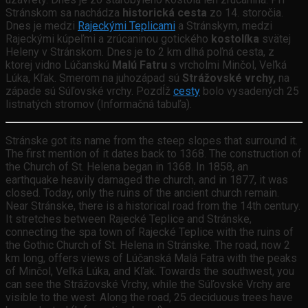
Stránskom sa nachádza
historická cesta
zo 14. storočia.
Dnes je medzi
Rajeckými Teplicami
a Stránskym, medzi
Rajeckými kúpeľmi a zrúcaninou gotického
kostolíka
svätej
Heleny v Stránskom. Dnes je to 2 km dlhá poľná cesta, z
ktorej vidno Lúčanskú
Malú Fatru
s vrcholmi Minčol, Veľká
Lúka, Kľak. Smerom na juhozápad sú
Strážovské vrchy,
na
západe sú Súľovské vrchy. Pozdĺž
cesty
bolo vysadených 25
listnatých stromov (Informačná tabuľa).
Stránske got its name from the steep slopes that surround it.
The first mention of it dates back to 1368. The construction of
the Church of St. Helena began in 1368. In 1858, an
earthquake heavily damaged the church, and in 1877, it was
closed. Today, only the ruins of the ancient church remain.
Near Stránske, there is a historical road from the 14th century.
It stretches between Rajecké Teplice and Stránske,
connecting the spa town of Rajecké Teplice with the ruins of
the Gothic Church of St. Helena in Stránske. The road, now 2
km long, offers views of Lúčanská Malá Fatra with the peaks
of Minčol, Veľká Lúka, and Kľak. Towards the southwest, you
can see the Strážovské Vrchy, while the Súľovské Vrchy are
visible to the west. Along the road, 25 deciduous trees have