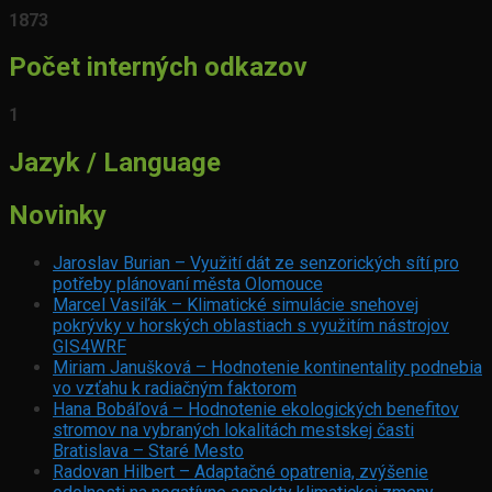
1873
Počet interných odkazov
1
Jazyk / Language
Novinky
Jaroslav Burian – Využití dát ze senzorických sítí pro
potřeby plánovaní města Olomouce
Marcel Vasiľák – Klimatické simulácie snehovej
pokrývky v horských oblastiach s využitím nástrojov
GIS4WRF
Miriam Janušková – Hodnotenie kontinentality podnebia
vo vzťahu k radiačným faktorom
Hana Bobáľová – Hodnotenie ekologických benefitov
stromov na vybraných lokalitách mestskej časti
Bratislava – Staré Mesto
Radovan Hilbert – Adaptačné opatrenia, zvýšenie