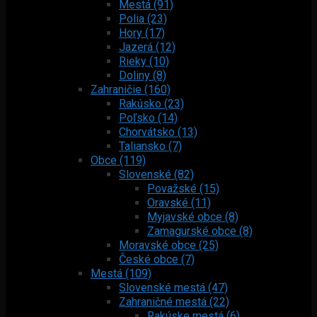
Mestá (91)
Polia (23)
Hory (17)
Jazerá (12)
Rieky (10)
Doliny (8)
Zahraničie (160)
Rakúsko (23)
Poľsko (14)
Chorvátsko (13)
Taliansko (7)
Obce (119)
Slovenské (82)
Považské (15)
Oravské (11)
Myjavské obce (8)
Zamagurské obce (8)
Moravské obce (25)
České obce (7)
Mestá (109)
Slovenské mestá (47)
Zahraničné mestá (22)
Rakúske mestá (6)