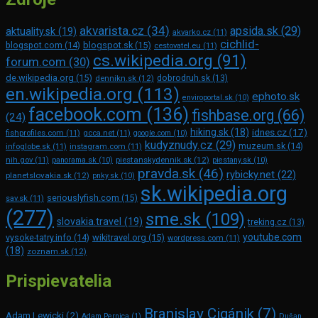
akvarista.cz
(34)
apsida.sk
(29)
aktuality.sk
(19)
akvarko.cz
(11)
cichlid-
blogspot.com
(14)
blogspot.sk
(15)
cestovatel.eu
(11)
cs.wikipedia.org
(91)
forum.com
(30)
de.wikipedia.org
(15)
dennikn.sk
(12)
dobrodruh.sk
(13)
en.wikipedia.org
(113)
ephoto.sk
enviroportal.sk
(10)
facebook.com
(136)
fishbase.org
(66)
(24)
hiking.sk
(18)
idnes.cz
(17)
fishprofiles.com
(11)
gcca.net
(11)
google.com
(10)
kudyznudy.cz
(29)
muzeum.sk
(14)
infoglobe.sk
(11)
instagram.com
(11)
piestanskydennik.sk
(12)
nih.gov
(11)
panorama.sk
(10)
piestany.sk
(10)
pravda.sk
(46)
rybicky.net
(22)
planetslovakia.sk
(12)
pnky.sk
(10)
sk.wikipedia.org
seriouslyfish.com
(15)
sav.sk
(11)
(277)
sme.sk
(109)
slovakia.travel
(19)
treking.cz
(13)
youtube.com
vysoke-tatry.info
(14)
wikitravel.org
(15)
wordpress.com
(11)
(18)
zoznam.sk
(12)
Prispievatelia
Branislav Cigánik
(7)
Adam Lewicki
(2)
Adam Pernica
(1)
Dušan