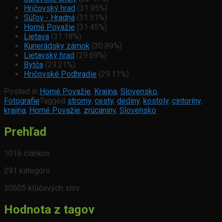
Hričovský hrad
(31.95%)
Súľov - Hradná
(31.51%)
Horné Považie
(31.45%)
Lietava
(31.18%)
Kunerádsky zámok
(30.89%)
Lietavský hrad
(29.69%)
Bytča
(29.21%)
Hričovské Podhradie
(29.11%)
Posted in
Horné Považie
,
Krajina
,
Slovensko
,
Fotografie
Tagged
stromy
,
cesty
,
dediny
,
kostoly
,
cintoríny
,
krajina
,
Horné Považie
,
zrúcaniny
,
Slovensko
Prehľad
1016 článkov
291 kategórií
30605 kľúčových slov
Hodnota z tagov