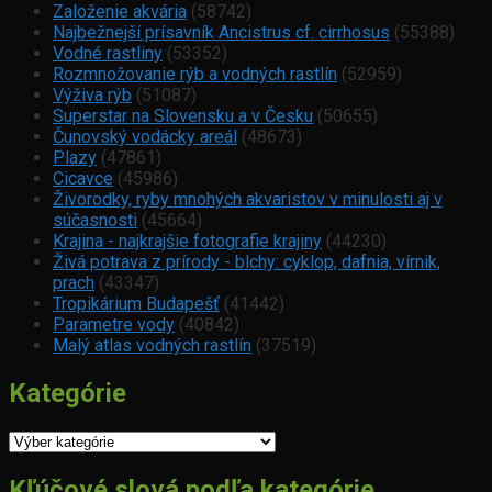
Založenie akvária
(58742)
Najbežnejší prísavník Ancistrus cf. cirrhosus
(55388)
Vodné rastliny
(53352)
Rozmnožovanie rýb a vodných rastlín
(52959)
Výživa rýb
(51087)
Superstar na Slovensku a v Česku
(50655)
Čunovský vodácky areál
(48673)
Plazy
(47861)
Cicavce
(45986)
Živorodky, ryby mnohých akvaristov v minulosti aj v
súčasnosti
(45664)
Krajina - najkrajšie fotografie krajiny
(44230)
Živá potrava z prírody - blchy: cyklop, dafnia, vírnik,
prach
(43347)
Tropikárium Budapešť
(41442)
Parametre vody
(40842)
Malý atlas vodných rastlín
(37519)
Kategórie
Kategórie
Kľúčové slová podľa kategórie