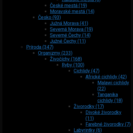
České mestá (19)
Moravské mestá (14)
Česko (93)
Južná Morava (41)
Severná Morava (19)
Severné Čechy (14)
Južné Čechy (11)
Príroda (347)
Organizmy (233)
Živočíchy (168)
Ryby (100)
Cichlidy (47)
Africké cichlidy (42)
Malawi cichlidy
(22)
Tanganika
cichlidy (18)
Živorodky (17)
Divoké živorodky
(11)
Farebné živorodky (7)
Labyrintky (6)