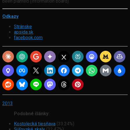
been planted (Information board).
Odkazy
Stránske
apsida.sk
facebook.com
2013
Podobné články
:
Kostolecká tiesňava
(33.24%)
Súľovské skaly
(32.47%)