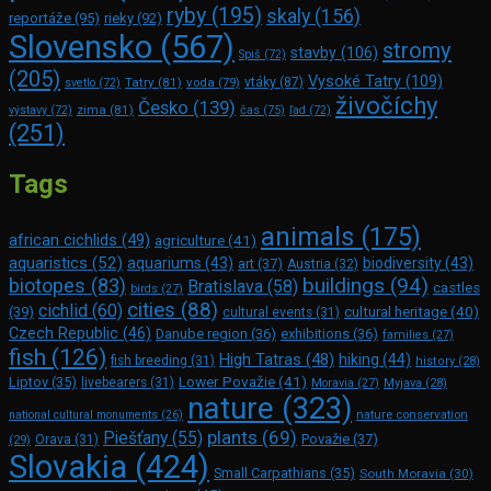
ryby
(195)
skaly
(156)
reportáže
(95)
rieky
(92)
Slovensko
(567)
stromy
stavby
(106)
Spiš
(72)
(205)
Vysoké Tatry
(109)
Tatry
(81)
voda
(79)
vtáky
(87)
svetlo
(72)
živočíchy
Česko
(139)
zima
(81)
výstavy
(72)
čas
(75)
ľad
(72)
(251)
Tags
animals
(175)
african cichlids
(49)
agriculture
(41)
aquaristics
(52)
aquariums
(43)
biodiversity
(43)
art
(37)
Austria
(32)
buildings
(94)
biotopes
(83)
Bratislava
(58)
castles
birds
(27)
cities
(88)
cichlid
(60)
(39)
cultural heritage
(40)
cultural events
(31)
Czech Republic
(46)
Danube region
(36)
exhibitions
(36)
families
(27)
fish
(126)
High Tatras
(48)
hiking
(44)
fish breeding
(31)
history
(28)
Lower Považie
(41)
Liptov
(35)
livebearers
(31)
Moravia
(27)
Myjava
(28)
nature
(323)
nature conservation
national cultural monuments
(26)
plants
(69)
Piešťany
(55)
Považie
(37)
(29)
Orava
(31)
Slovakia
(424)
Small Carpathians
(35)
South Moravia
(30)