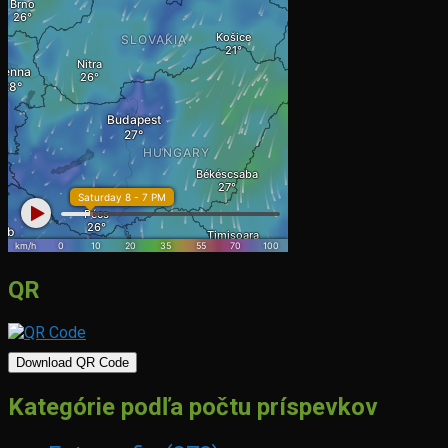
QR
Download QR Code
Kategórie podľa počtu príspevkov