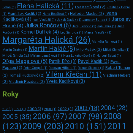
Elena Halická
(11)
Eva Kaclíková
(2)
Beláň
(1)
František Debre
Ivana
František Kaclík
(2)
Heliodor Macko
(2)
(1)
Hana Bobáľová
(1)
Kaclíková
(4)
Jaroslav
Ivan Vyslúžil
(1)
Jakub Dadák
(1)
Jaroslav Burian
(1)
Julka Rončová
(6)
Hrabě
(4)
Juraj Ležovič
(1)
Ján Iskra
(1)
Júlia
Kornel Duffek
(4)
Rončová
(1)
Leo Šimurda
(1)
Marcel Vasiľák
(1)
Margaréta Halická
(26)
Markéta Rejlková
(1)
Martin Haláč
(8)
Milo Pešek
(2)
Martin Dratva
(1)
Miloš Chmelko
(1)
Miloš Gnida
(2)
Miriam Janušková
(1)
Nora Lukačovičová
(1)
Norbert Sabat
(1)
Oľga Magalová
(5)
Patrik Bíro
(3)
Pavol Kaclík
(3)
Pavol
Papson
(2)
Róbert Toman
Peter Greguš
(1)
Radovan Hilbert
(1)
Roman Slaboch
(1)
Vilém Křečan
(11)
(2)
Tomáš Hudcovič
(2)
Vladimír Hebert
Yveta Kaclíková
(3)
(2)
Vladimír Pazdera
(2)
Roky
2004
(28)
2003
(18)
2000
(3)
2002
(3)
212
(1)
1991
(1)
2001
(1)
2008
2006
(97)
2007
(98)
2005
(35)
2009
(203)
2011
2010
(151)
(123)