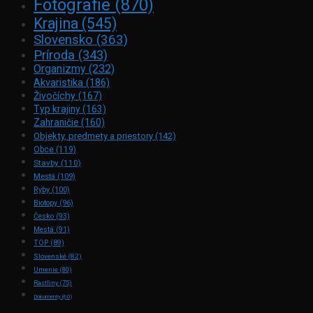
Fotografie
(870)
Krajina
(545)
Slovensko
(363)
Príroda
(343)
Organizmy
(232)
Akvaristika
(186)
Živočíchy
(167)
Typ krajiny
(163)
Zahraničie
(160)
Objekty, predmety a priestory
(142)
Obce
(119)
Stavby
(110)
Mestá
(109)
Ryby
(100)
Biotopy
(96)
Česko
(93)
Mestá
(91)
TOP
(89)
Slovenské
(82)
Umenie
(80)
Rastliny
(75)
Dokumenty
(60)