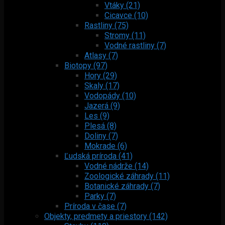
Vtáky (21)
Cicavce (10)
Rastliny (75)
Stromy (11)
Vodné rastliny (7)
Atlasy (7)
Biotopy (97)
Hory (29)
Skaly (17)
Vodopády (10)
Jazerá (9)
Les (9)
Plesá (8)
Doliny (7)
Mokrade (6)
Ľudská príroda (41)
Vodné nádrže (14)
Zoologické záhrady (11)
Botanické záhrady (7)
Parky (7)
Príroda v čase (7)
Objekty, predmety a priestory (142)