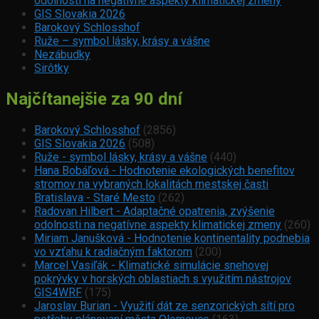
odolnosti na negatívne aspekty klimatickej zmeny
GIS Slovakia 2026
Barokový Schlosshof
Ruže – symbol lásky, krásy a vášne
Nezábudky
Sirôtky
Najčítanejšie za 90 dní
Barokový Schlosshof
(2856)
GIS Slovakia 2026
(508)
Ruže - symbol lásky, krásy a vášne
(440)
Hana Bobáľová - Hodnotenie ekologických benefitov
stromov na vybraných lokalitách mestskej časti
Bratislava - Staré Mesto
(262)
Radovan Hilbert - Adaptačné opatrenia, zvýšenie
odolnosti na negatívne aspekty klimatickej zmeny
(260)
Miriam Janušková - Hodnotenie kontinentality podnebia
vo vzťahu k radiačným faktorom
(200)
Marcel Vasiľák - Klimatické simulácie snehovej
pokrývky v horských oblastiach s využitím nástrojov
GIS4WRF
(175)
Jaroslav Burian - Využití dát ze senzorických sítí pro