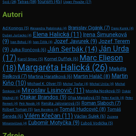
tourism
(45)
Tatras
(38)
Spiš
(28)
Upper Považie
(27)
Autori
Branislav Cigánik
(7)
Ad Konings
(5)
Alexandra Podolinská
(4)
Dano Kurek
(4)
Elena Halická
(11)
Irena Šimuneková
Dušan Jurčacko
(4)
(9)
Jozef Javurek
(9)
Jozef Terem
Ivan Bohuš
(4)
Ivan Čillík
(4)
Ján Urda
Ján Serbák
(14)
(9)
Julka Rončová
(6)
Marc Elie­son
(17)
Kornel Duffek
(6)
Karol Srnec
(5)
Margaréta Halická
(26)
(18)
Markéta
Martin
Martin Haláč
(8)
Rejlková
(7)
Martina Haratíková
(6)
Kiňo
(10)
Michael K. Oliver
(5)
Michal Toufar
(4)
Michal Uriča
(4)
Michal
Miroslav Lisinovič
(11)
Monika Nosková
(5)
Šimkovic
(4)
Oskár
Otakar Brandos
(9)
Oľga Magalová
(5)
Mažgút
(4)
Peter Kaclík
(4)
Peter
Roman Slaboch
(7)
Renáta Jaloviarová
(5)
Remeň
(4)
Petr Novák
(4)
Tomáš Hudcovič
(8)
Tomáš
Róbert Toman
(5)
Sam Bors­tein
(4)
Vilém Křečan
(11)
Šereda
(6)
Václav Sulek
(6)
Zuzana
Ľubomír Motyčka
(9)
Ľuboš Vodička
(5)
Minarovičová
(4)
Zdroje