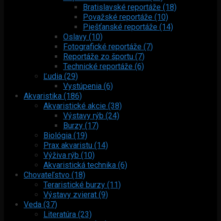
Bratislavské reportáže (18)
Považské reportáže (10)
Piešťanské reportáže (14)
Oslavy (10)
Fotografické reportáže (7)
Reportáže zo športu (7)
Technické reportáže (6)
Ľudia (29)
Vystúpenia (6)
Akvaristika (186)
Akvaristické akcie (38)
Výstavy rýb (24)
Burzy (17)
Biológia (19)
Prax akvaristu (14)
Výživa rýb (10)
Akvaristická technika (6)
Chovateľstvo (18)
Teraristické burzy (11)
Výstavy zvierat (9)
Veda (37)
Literatúra (23)