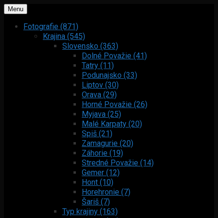
Menu
Fotografie (871)
Krajina (545)
Slovensko (363)
Dolné Považie (41)
Tatry (11)
Podunajsko (33)
Liptov (30)
Orava (29)
Horné Považie (26)
Myjava (25)
Malé Karpaty (20)
Spiš (21)
Zamagurie (20)
Záhorie (19)
Stredné Považie (14)
Gemer (12)
Hont (10)
Horehronie (7)
Šariš (7)
Typ krajiny (163)