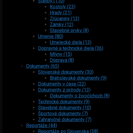
Stavby (110)
Kostoly (23)
Hrady (21)
Zrúcaniny (13)
Zámky (12)
Stavebné prvky (8)
Umenie (80)
Umelecké diela (13)
Dopravné a technické diela (36)
Mlyny (15)
Doprava (8)
Dokumenty (65)
Slovenské dokumenty (30)
Bratislavské dokumenty (9)
Dokumenty v čase (22)
Dokumenty z prírody (13)
Dokumenty o živočíchoch (8)
Technické dokumenty (9)
Stavebné dokumenty (10)
Športové dokumenty (7)
Zahraničné dokumenty (7)
Reportáže (44)
Reportáže zo Slovenska (38)