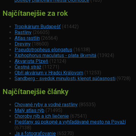
potřeby plánovaní města Olomouce
(163)
Najčítanejšie za rok
Tropikárium Budapešť
(41442)
Rastliny
(26605)
Atlas rastlín
(26564)
Dreviny
(18600)
Pseudotropheus elongatus
(16138)
Xiphophorus maculatus - plata škvrnitá
(13924)
Akvarista Plzeň
(12124)
Čestná stráž
(11271)
Obří akvárium v Hradci Královom
(11253)
Sandberg - svedok minulosti, klenot súčasnosti
(9728)
Najčítanejšie články
Chované ryby a vodné rastliny
(85535)
Malý atlas rýb
(71495)
Choroby rýb a ich liečenie
(67541)
Piešťany sú pokojné a vyhľadávané mesto na Považí
(67138)
Ja a fotografovanie
(65270)