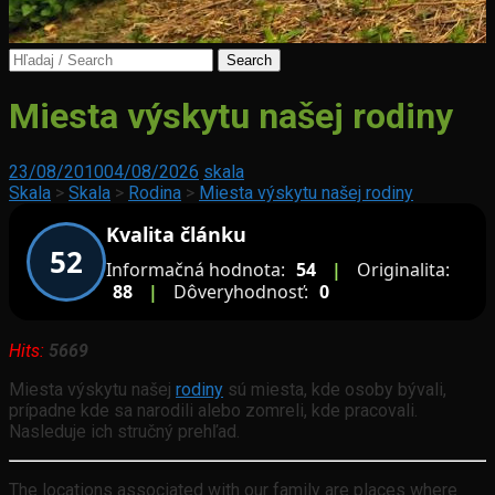
Search
for:
Kern
Miesta výskytu našej rodiny
–
meno
späté
Miestne
23/08/2010
04/08/2026
skala
s
mená
Skala
>
Skala
>
Rodina
>
Miesta výskytu našej rodiny
našou
na
rodinou
Kvalita článku
Horehroní
52
Informačná hodnota:
54
|
Originalita:
88
|
Dôveryhodnosť:
0
Hits:
5669
Miesta výskytu našej
rodiny
sú miesta, kde osoby bývali,
prípadne kde sa narodili alebo zomreli, kde pracovali.
Nasleduje ich stručný prehľad.
The locations associated with our family are places where