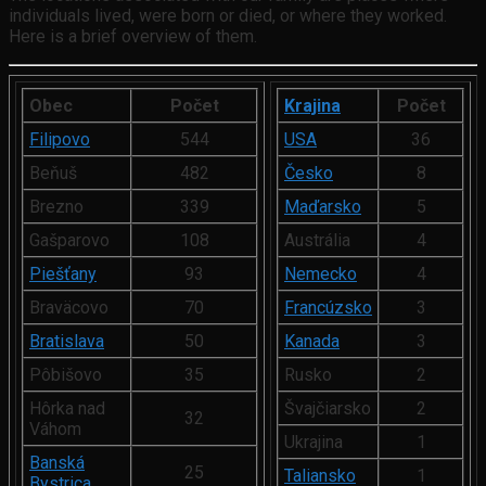
individuals lived, were born or died, or where they worked.
Here is a brief overview of them.
Obec
Počet
Krajina
Počet
Filipovo
544
USA
36
Beňuš
482
Česko
8
Brezno
339
Maďarsko
5
Gašparovo
108
Austrália
4
Piešťany
93
Nemecko
4
Braväcovo
70
Francúzsko
3
Bratislava
50
Kanada
3
Pôbišovo
35
Rusko
2
Hôrka nad
Švajčiarsko
2
32
Váhom
Ukrajina
1
Banská
25
Taliansko
1
Bystrica