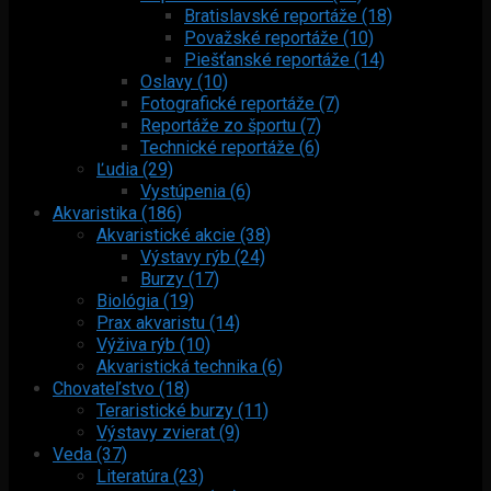
Bratislavské reportáže (18)
Považské reportáže (10)
Piešťanské reportáže (14)
Oslavy (10)
Fotografické reportáže (7)
Reportáže zo športu (7)
Technické reportáže (6)
Ľudia (29)
Vystúpenia (6)
Akvaristika (186)
Akvaristické akcie (38)
Výstavy rýb (24)
Burzy (17)
Biológia (19)
Prax akvaristu (14)
Výživa rýb (10)
Akvaristická technika (6)
Chovateľstvo (18)
Teraristické burzy (11)
Výstavy zvierat (9)
Veda (37)
Literatúra (23)