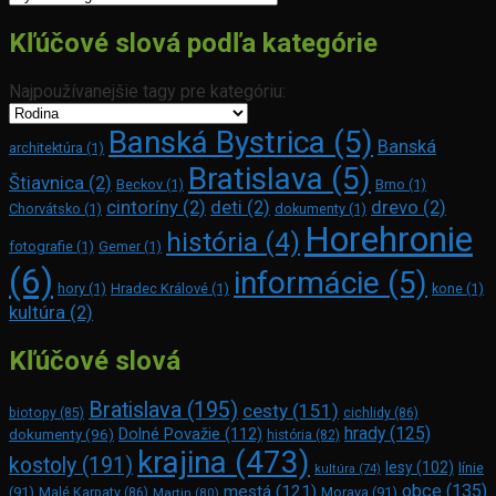
Kľúčové slová podľa kategórie
Najpoužívanejšie tagy pre kategóriu:
Banská Bystrica
(5)
Banská
architektúra
(1)
Bratislava
(5)
Štiavnica
(2)
Beckov
(1)
Brno
(1)
cintoríny
(2)
deti
(2)
drevo
(2)
Chorvátsko
(1)
dokumenty
(1)
Horehronie
história
(4)
fotografie
(1)
Gemer
(1)
(6)
informácie
(5)
hory
(1)
Hradec Králové
(1)
kone
(1)
kultúra
(2)
Kľúčové slová
Bratislava
(195)
cesty
(151)
biotopy
(85)
cichlidy
(86)
hrady
(125)
Dolné Považie
(112)
dokumenty
(96)
história
(82)
krajina
(473)
kostoly
(191)
lesy
(102)
línie
kultúra
(74)
obce
(135)
mestá
(121)
(91)
Morava
(91)
Malé Karpaty
(86)
Martin
(80)