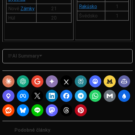
Rakúsko
1
Nové
Zámky
21
Švédsko
1
Húl
20
AI Summary
Podobné články
: