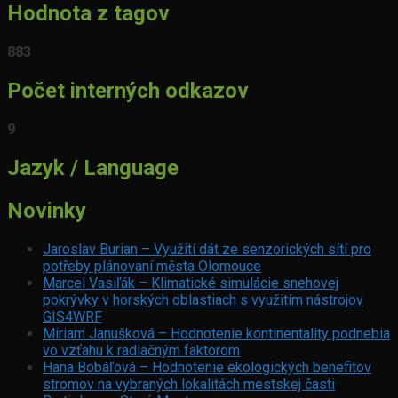
Hodnota z tagov
883
Počet interných odkazov
9
Jazyk / Language
Novinky
Jaroslav Burian – Využití dát ze senzorických sítí pro
potřeby plánovaní města Olomouce
Marcel Vasiľák – Klimatické simulácie snehovej
pokrývky v horských oblastiach s využitím nástrojov
GIS4WRF
Miriam Janušková – Hodnotenie kontinentality podnebia
vo vzťahu k radiačným faktorom
Hana Bobáľová – Hodnotenie ekologických benefitov
stromov na vybraných lokalitách mestskej časti