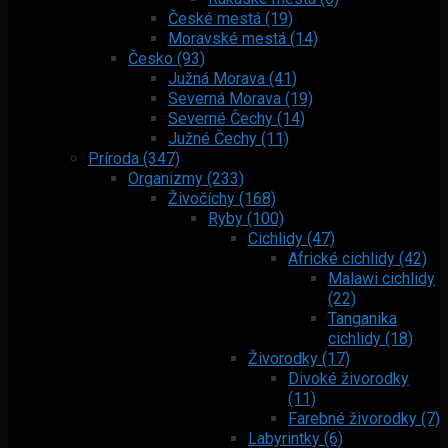
České mestá (19)
Moravské mestá (14)
Česko (93)
Južná Morava (41)
Severná Morava (19)
Severné Čechy (14)
Južné Čechy (11)
Príroda (347)
Organizmy (233)
Živočíchy (168)
Ryby (100)
Cichlidy (47)
Africké cichlidy (42)
Malawi cichlidy
(22)
Tanganika
cichlidy (18)
Živorodky (17)
Divoké živorodky
(11)
Farebné živorodky (7)
Labyrintky (6)