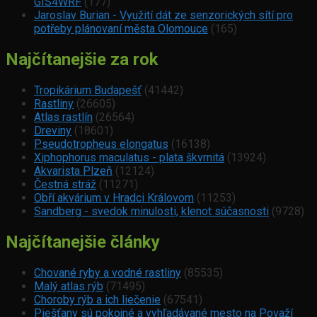
GIS4WRF
(177)
Jaroslav Burian - Využití dát ze senzorických sítí pro
potřeby plánovaní města Olomouce
(165)
Najčítanejšie za rok
Tropikárium Budapešť
(41442)
Rastliny
(26605)
Atlas rastlín
(26564)
Dreviny
(18601)
Pseudotropheus elongatus
(16138)
Xiphophorus maculatus - plata škvrnitá
(13924)
Akvarista Plzeň
(12124)
Čestná stráž
(11271)
Obří akvárium v Hradci Královom
(11253)
Sandberg - svedok minulosti, klenot súčasnosti
(9728)
Najčítanejšie články
Chované ryby a vodné rastliny
(85535)
Malý atlas rýb
(71495)
Choroby rýb a ich liečenie
(67541)
Piešťany sú pokojné a vyhľadávané mesto na Považí