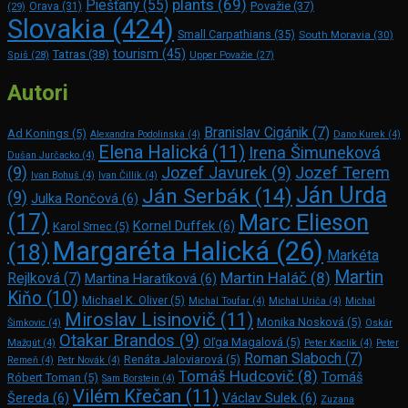
plants
(69)
Piešťany
(55)
Považie
(37)
(29)
Orava
(31)
Slovakia
(424)
Small Carpathians
(35)
South Moravia
(30)
tourism
(45)
Tatras
(38)
Spiš
(28)
Upper Považie
(27)
Autori
Branislav Cigánik
(7)
Ad Konings
(5)
Alexandra Podolinská
(4)
Dano Kurek
(4)
Elena Halická
(11)
Irena Šimuneková
Dušan Jurčacko
(4)
(9)
Jozef Javurek
(9)
Jozef Terem
Ivan Bohuš
(4)
Ivan Čillík
(4)
Ján Urda
Ján Serbák
(14)
(9)
Julka Rončová
(6)
Marc Elie­son
(17)
Kornel Duffek
(6)
Karol Srnec
(5)
Margaréta Halická
(26)
(18)
Markéta
Martin
Martin Haláč
(8)
Rejlková
(7)
Martina Haratíková
(6)
Kiňo
(10)
Michael K. Oliver
(5)
Michal Toufar
(4)
Michal Uriča
(4)
Michal
Miroslav Lisinovič
(11)
Monika Nosková
(5)
Šimkovic
(4)
Oskár
Otakar Brandos
(9)
Oľga Magalová
(5)
Mažgút
(4)
Peter Kaclík
(4)
Peter
Roman Slaboch
(7)
Renáta Jaloviarová
(5)
Remeň
(4)
Petr Novák
(4)
Tomáš Hudcovič
(8)
Tomáš
Róbert Toman
(5)
Sam Bors­tein
(4)
Vilém Křečan
(11)
Šereda
(6)
Václav Sulek
(6)
Zuzana