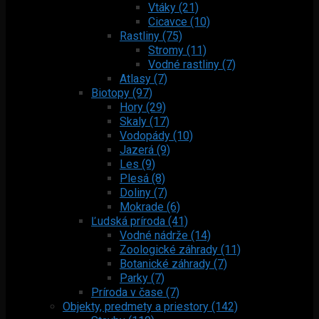
Vtáky (21)
Cicavce (10)
Rastliny (75)
Stromy (11)
Vodné rastliny (7)
Atlasy (7)
Biotopy (97)
Hory (29)
Skaly (17)
Vodopády (10)
Jazerá (9)
Les (9)
Plesá (8)
Doliny (7)
Mokrade (6)
Ľudská príroda (41)
Vodné nádrže (14)
Zoologické záhrady (11)
Botanické záhrady (7)
Parky (7)
Príroda v čase (7)
Objekty, predmety a priestory (142)