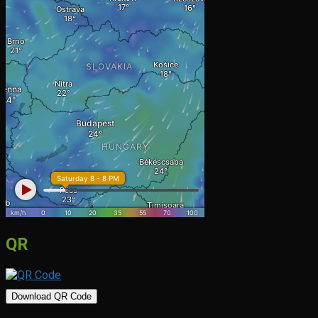
QR
Download QR Code