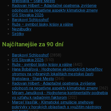
Bratislava – Staré Mesto
Radovan Hilbert – Adaptačné opatrenia, zvýšenie
odolnosti na negatívne aspekty klimatickej zmeny
GIS Slovakia 2026
Barokový Schlosshof
Ruže – symbol lásky, krásy a vášne
Nezábudky
Sirôtky
Najčítanejšie za 90 dní
Barokový Schlosshof
(2858)
GIS Slovakia 2026
(510)
Ruže - symbol lásky, krásy a vášne
(442)
Hana Bobáľová - Hodnotenie ekologických benefitov
stromov na vybraných lokalitách mestskej časti
Bratislava - Staré Mesto
(264)
Radovan Hilbert - Adaptačné opatrenia, zvýšenie
odolnosti na negatívne aspekty klimatickej zmeny
(262)
Miriam Janušková - Hodnotenie kontinentality podnebia
vo vzťahu k radiačným faktorom
(202)
Marcel Vasiľák - Klimatické simulácie snehovej
pokrývky v horských oblastiach s využitím nástrojov