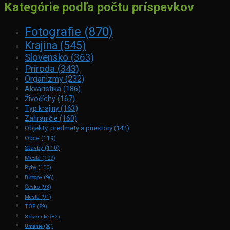
Kategórie podľa počtu príspevkov
Fotografie
(870)
Krajina
(545)
Slovensko
(363)
Príroda
(343)
Organizmy
(232)
Akvaristika
(186)
Živočíchy
(167)
Typ krajiny
(163)
Zahraničie
(160)
Objekty, predmety a priestory
(142)
Obce
(119)
Stavby
(110)
Mestá
(109)
Ryby
(100)
Biotopy
(96)
Česko
(93)
Mestá
(91)
TOP
(89)
Slovenské
(82)
Umenie
(80)