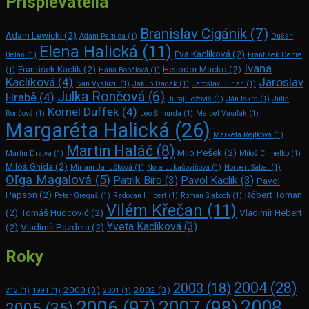
Prispievatelia
Branislav Cigánik
(7)
Adam Lewicki
(2)
Adam Pernica
(1)
Dušan
Elena Halická
(11)
Eva Kaclíková
(2)
Beláň
(1)
František Debre
Ivana
František Kaclík
(2)
Heliodor Macko
(2)
(1)
Hana Bobáľová
(1)
Kaclíková
(4)
Jaroslav
Ivan Vyslúžil
(1)
Jakub Dadák
(1)
Jaroslav Burian
(1)
Julka Rončová
(6)
Hrabě
(4)
Juraj Ležovič
(1)
Ján Iskra
(1)
Júlia
Kornel Duffek
(4)
Rončová
(1)
Leo Šimurda
(1)
Marcel Vasiľák
(1)
Margaréta Halická
(26)
Markéta Rejlková
(1)
Martin Haláč
(8)
Milo Pešek
(2)
Martin Dratva
(1)
Miloš Chmelko
(1)
Miloš Gnida
(2)
Miriam Janušková
(1)
Nora Lukačovičová
(1)
Norbert Sabat
(1)
Oľga Magalová
(5)
Patrik Bíro
(3)
Pavol Kaclík
(3)
Pavol
Papson
(2)
Róbert Toman
Peter Greguš
(1)
Radovan Hilbert
(1)
Roman Slaboch
(1)
Vilém Křečan
(11)
(2)
Tomáš Hudcovič
(2)
Vladimír Hebert
Yveta Kaclíková
(3)
(2)
Vladimír Pazdera
(2)
Roky
2004
(28)
2003
(18)
2000
(3)
2002
(3)
212
(1)
1991
(1)
2001
(1)
2008
2006
(97)
2007
(98)
2005
(35)