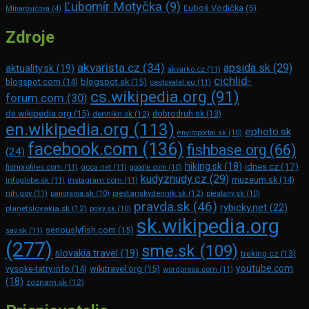
Ľubomír Motyčka
(9)
Ľuboš Vodička
(5)
Minarovičová
(4)
Zdroje
akvarista.cz
(34)
apsida.sk
(29)
aktuality.sk
(19)
akvarko.cz
(11)
cichlid-
blogspot.com
(14)
blogspot.sk
(15)
cestovatel.eu
(11)
cs.wikipedia.org
(91)
forum.com
(30)
de.wikipedia.org
(15)
dennikn.sk
(12)
dobrodruh.sk
(13)
en.wikipedia.org
(113)
ephoto.sk
enviroportal.sk
(10)
facebook.com
(136)
fishbase.org
(66)
(24)
hiking.sk
(18)
idnes.cz
(17)
fishprofiles.com
(11)
gcca.net
(11)
google.com
(10)
kudyznudy.cz
(29)
muzeum.sk
(14)
infoglobe.sk
(11)
instagram.com
(11)
piestanskydennik.sk
(12)
nih.gov
(11)
panorama.sk
(10)
piestany.sk
(10)
pravda.sk
(46)
rybicky.net
(22)
planetslovakia.sk
(12)
pnky.sk
(10)
sk.wikipedia.org
seriouslyfish.com
(15)
sav.sk
(11)
(277)
sme.sk
(109)
slovakia.travel
(19)
treking.cz
(13)
youtube.com
vysoke-tatry.info
(14)
wikitravel.org
(15)
wordpress.com
(11)
(18)
zoznam.sk
(12)