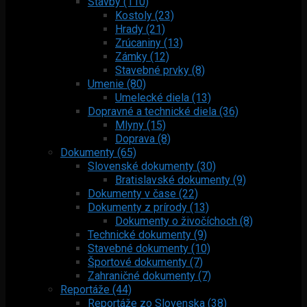
Stavby (110)
Kostoly (23)
Hrady (21)
Zrúcaniny (13)
Zámky (12)
Stavebné prvky (8)
Umenie (80)
Umelecké diela (13)
Dopravné a technické diela (36)
Mlyny (15)
Doprava (8)
Dokumenty (65)
Slovenské dokumenty (30)
Bratislavské dokumenty (9)
Dokumenty v čase (22)
Dokumenty z prírody (13)
Dokumenty o živočíchoch (8)
Technické dokumenty (9)
Stavebné dokumenty (10)
Športové dokumenty (7)
Zahraničné dokumenty (7)
Reportáže (44)
Reportáže zo Slovenska (38)