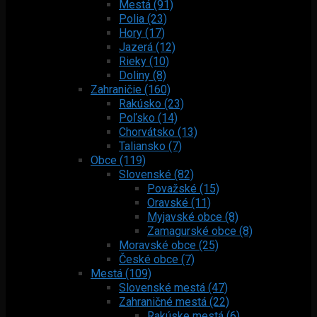
Mestá (91)
Polia (23)
Hory (17)
Jazerá (12)
Rieky (10)
Doliny (8)
Zahraničie (160)
Rakúsko (23)
Poľsko (14)
Chorvátsko (13)
Taliansko (7)
Obce (119)
Slovenské (82)
Považské (15)
Oravské (11)
Myjavské obce (8)
Zamagurské obce (8)
Moravské obce (25)
České obce (7)
Mestá (109)
Slovenské mestá (47)
Zahraničné mestá (22)
Rakúske mestá (6)