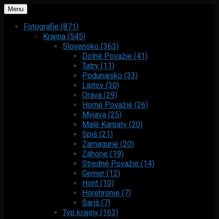
Menu
Fotografie (871)
Krajina (545)
Slovensko (363)
Dolné Považie (41)
Tatry (11)
Podunajsko (33)
Liptov (30)
Orava (29)
Horné Považie (26)
Myjava (25)
Malé Karpaty (20)
Spiš (21)
Zamagurie (20)
Záhorie (19)
Stredné Považie (14)
Gemer (12)
Hont (10)
Horehronie (7)
Šariš (7)
Typ krajiny (163)