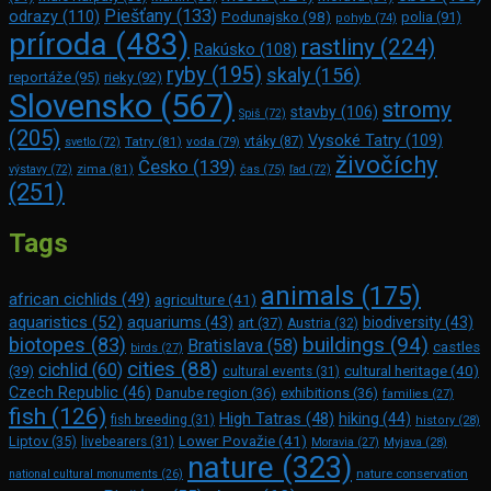
Piešťany
(133)
odrazy
(110)
Podunajsko
(98)
polia
(91)
pohyb
(74)
príroda
(483)
rastliny
(224)
Rakúsko
(108)
ryby
(195)
skaly
(156)
reportáže
(95)
rieky
(92)
Slovensko
(567)
stromy
stavby
(106)
Spiš
(72)
(205)
Vysoké Tatry
(109)
Tatry
(81)
voda
(79)
vtáky
(87)
svetlo
(72)
živočíchy
Česko
(139)
zima
(81)
výstavy
(72)
čas
(75)
ľad
(72)
(251)
Tags
animals
(175)
african cichlids
(49)
agriculture
(41)
aquaristics
(52)
aquariums
(43)
biodiversity
(43)
art
(37)
Austria
(32)
buildings
(94)
biotopes
(83)
Bratislava
(58)
castles
birds
(27)
cities
(88)
cichlid
(60)
(39)
cultural heritage
(40)
cultural events
(31)
Czech Republic
(46)
Danube region
(36)
exhibitions
(36)
families
(27)
fish
(126)
High Tatras
(48)
hiking
(44)
fish breeding
(31)
history
(28)
Lower Považie
(41)
Liptov
(35)
livebearers
(31)
Moravia
(27)
Myjava
(28)
nature
(323)
nature conservation
national cultural monuments
(26)