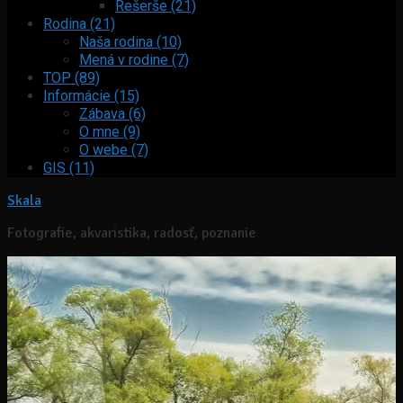
Rešerše (21)
Rodina (21)
Naša rodina (10)
Mená v rodine (7)
TOP (89)
Informácie (15)
Zábava (6)
O mne (9)
O webe (7)
GIS (11)
Skala
Fotografie, akvaristika, radosť, poznanie