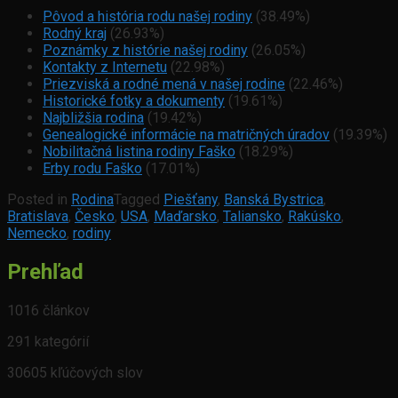
Pôvod a história rodu našej rodiny
(38.49%)
Rodný kraj
(26.93%)
Poznámky z histórie našej rodiny
(26.05%)
Kontakty z Internetu
(22.98%)
Priezviská a rodné mená v našej rodine
(22.46%)
Historické fotky a dokumenty
(19.61%)
Najbližšia rodina
(19.42%)
Genealogické informácie na matričných úradov
(19.39%)
Nobilitačná listina rodiny Faško
(18.29%)
Erby rodu Faško
(17.01%)
Posted in
Rodina
Tagged
Piešťany
,
Banská Bystrica
,
Bratislava
,
Česko
,
USA
,
Maďarsko
,
Taliansko
,
Rakúsko
,
Nemecko
,
rodiny
Prehľad
1016 článkov
291 kategórií
30605 kľúčových slov