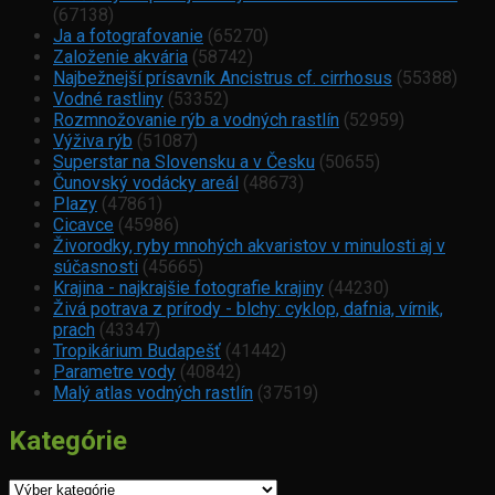
(67138)
Ja a fotografovanie
(65270)
Založenie akvária
(58742)
Najbežnejší prísavník Ancistrus cf. cirrhosus
(55388)
Vodné rastliny
(53352)
Rozmnožovanie rýb a vodných rastlín
(52959)
Výživa rýb
(51087)
Superstar na Slovensku a v Česku
(50655)
Čunovský vodácky areál
(48673)
Plazy
(47861)
Cicavce
(45986)
Živorodky, ryby mnohých akvaristov v minulosti aj v
súčasnosti
(45665)
Krajina - najkrajšie fotografie krajiny
(44230)
Živá potrava z prírody - blchy: cyklop, dafnia, vírnik,
prach
(43347)
Tropikárium Budapešť
(41442)
Parametre vody
(40842)
Malý atlas vodných rastlín
(37519)
Kategórie
Kategórie