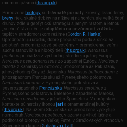
miernom pásma (
rhs.org.uk
).
Prirodzené
biotopy
sú
trávnaté porasty
, kroviny, lesné lemy,
brehy
riek, skalné štrbiny na nížine aj na horách, ale veľká časť
druhov zdieľa geofytickú stratégiu s jarným rastom a letnou
„suchou“ fázou, čo je
adaptácia na sezónnosť zrážok
a
teplôt v stredomorskom režime (G
ordon R. Hanks
).
Uprednostňujú úrodnú, dobre priepustnú pôdu a slnko až
polotieň, pričom rizikové sú extrémy – premokrenie, veľmi
suché stanovištia a hlboký tieň (
rhs.org.uk
).
Narcissus
poeticus
pochádza z východnej strednej a južnej Európy.
Narcissus pseudonarcissus
zo západnej Európy,
Narcissus
tazetta
z Kanárskych ostrovov, Stredomoria až Pakistanu,
juhovýchodnej Číny až Japonska.
Narcissus bulbocodium
z
juhozápadnom Francúzsku až Pyrenejského polostrova.
Narcissus triandrus
z Pyrenejského polostrova a
severozápadného
Francúzska
.
Narcissus serotinus
z
Pyrenejského polostrova, Baleárov a západného Maroka,
Narcissus nevadensis
z južného Španielska. V európskom
kontexte sú narcisy ikonou
jari
a ornamentálnej kultúry
(
rhs.org.uk
). Na území Slovenska sa prirodzene vyskytuje
najmä druh
Narcissus poeticus
, viazaný na vlhké lúčne a
podhorské biotopy vo Veľkej Fatre, v Strážovských vrchoch, v
Slovenskom krase (
Goliašová et all
).