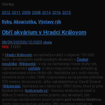
Všetky
2012
,
2011
,
2009
,
2008
,
2014
,
2016
,
2015
Ryby
,
Akvaristika
,
Výstavy rýb
Obří akvárium v Hradci Královom
08/09/2025
30/12/2025
skala
Hits:
11251
V
Hradci Královom
sa nachádza nádrž o objeme 130 000
litrov. Je najväčším sladkovodným akváriom v
Českej
republike
(
Wikipedia
). V nej sa nachádzajú rôzne druhy rýb,
najmä americké
cichlidy
. V rámci expozície som zhliadol aj
vypreparované rôzne druhy rýb. Nachádza sa v srdci mesta,
otvorené bolo v roku 1998, rozprestiera sa na ploche približne
350 metrov štvorcových. Jeho zakladateľom je David Šmeral
(
Wikipedia).
Nachádza sa v rámci tzv. ENVI domu, ktorý je plne
bezbariérový (
kudyznudy.cz
) Hlavnou atrakciou je tunel s
dĺžkou 5 metrov, ktorý vedie priamo cez akvárium, čím
umožňuje návštevníkom prejsť priamo
pod vodnou hladinou
.
Tento tunel poskytuje unikátny 180-stupňový pohľad na