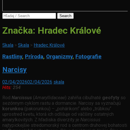
Search
for:
Značka:
Hradec Králové
Skala
>
Skala
>
Hradec Králové
Rastliny
,
Príroda
,
Organizmy
,
Fotografie
Narcisy
02/04/2026
02/04/2026
skala
Hits:
254
Rod
Narcissus
(
Amaryllidaceae
) zahŕňa cibuľnaté
geofyty
so
sezónnym cyklom rastu a dormancie. Narcisy sa vyznačujú
korunkou
(pakorunkou) – „pohárikom“ alebo „trúbkou“
uprostred kvetu, ktorá ich odlišuje od väčšiny ostatných
amarylkovitých. Z hľadiska diverzity je
Narcissus
najtypickejšie stredomorský rod s centrom druhovej bohatosti