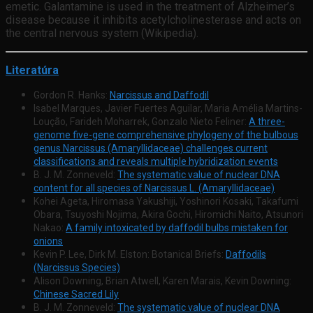
emetic. Galantamine is used in the treatment of Alzheimer’s
disease because it inhibits acetylcholinesterase and acts on
the central nervous system (Wikipedia).
Literatúra
Gordon R. Hanks:
Narcissus and Daffodil
Isabel Marques, Javier Fuertes Aguilar, Maria Amélia Martins-
Loução, Farideh Moharrek, Gonzalo Nieto Feliner:
A three-
genome five-gene comprehensive phylogeny of the bulbous
genus Narcissus (Amaryllidaceae) challenges current
classifications and reveals multiple hybridization events
B. J. M. Zonneveld:
The systematic value of nuclear DNA
content for all species of Narcissus L. (Amaryllidaceae)
Kohei Ageta, Hiromasa Yakushiji, Yoshinori Kosaki, Takafumi
Obara, Tsuyoshi Nojima, Akira Gochi, Hiromichi Naito, Atsunori
Nakao:
A family intoxicated by daffodil bulbs mistaken for
onions
Kevin P. Lee, Dirk M. Elston: Botanical Briefs:
Daffodils
(Narcissus Species)
Alison Downing, Brian Atwell, Karen Marais, Kevin Downing:
Chinese Sacred Lily
B. J. M. Zonneveld:
The systematic value of nuclear DNA