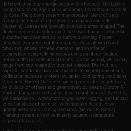
differentiation of primordia occur within the bulb. The bulb is
composed of storage scales and bears adventitious roots at
its base. The growth system may produce lateral offsets,
forming the basis of vegetative propagation and bulb
clustering. Leaves are typically basal and strap-shaped. The
flowering stem is leafless, and the flower bud is enclosed in
a spathe that dries and splits before blooming. Flower
structure: two whorls of three tepals, a hypanthium (floral
tube), two whorls of three stamens, and an inferior
tricarpellate ovary with numerous ovules in three locules.
Between the perianth and stamens lies the corona, which may
range from cup-shaped to trumpet-shaped. The fruit is a
capsule; seeds are dark and rounded. In natural populations,
pollination success is often low under cold spring conditions
(Gordon R. Hanks). Daffodils can be propagated vegetatively
by division of offsets and generatively by seeds (Gordon R.
Hanks). For garden cultivation, ideal conditions include fertile,
well-drained soil without prolonged waterlogging, and full sun
to partial shade (rhs.org.uk), with moisture during active
growth and dryness during dormancy (Gordon R. Hanks).
Planting is most effective in early autumn in temperate
regions (rhs.org.uk).
Natural habitats include grasslands, shrublands, forest