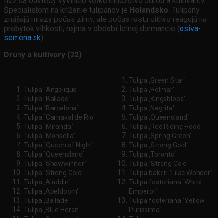
tiež sa odvtedy vyvinulo veľké množstvo odrôd a kultivarov.
Špecialistom na kríženie tulipánov je
Holandsko
. Tulipány
znášajú mrazy počas zimy, ale počas rastu citlivo reagujú na
prebytok vlhkosti, najmä v období letnej dormancie (
osiva-
semena.sk
).
Druhy a kultivary (32)
Tulipa ‚Green Star‘
Tulipa `Angelique`
Tulipa ‚Helmar‘
Tulipa `Ballade`
Tulipa ‚Kingsblood‘
Tulipa `Barcelona`
Tulipa ‚Negrita‘
Tulipa `Carnaval de Rio`
Tulipa ‚Queensland‘
Tulipa `Miranda`
Tulipa ‚Red Riding Hood‘
Tulipa `Monsella`
Tulipa ‚Spring Green‘
Tulipa `Queen of Night`
Tulipa ‚Strong Gold‘
Tulipa `Queensland`
Tulipa ‚Toronto‘
Tulipa `Showwinner`
Tulipa `Strong Gold`
Tulipa `Strong Gold`
Tulipa bakeri `Lilac Wonder`
Tulipa ‚Aladdin‘
Tulipa fosteriana `White
Tulipa ‚Apeldoorn‘
Emperor`
Tulipa ‚Ballade‘
Tulipa fosteriana `Yellow
Tulipa ‚Blue Heron‘
Purissima`