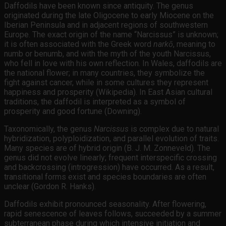
Daffodils have been known since antiquity. The genus
originated during the late Oligocene to early Miocene on the
Iberian Peninsula and in adjacent regions of southwestern
Europe. The exact origin of the name “Narcissus” is unknown;
it is often associated with the Greek word
narkō
, meaning to
numb or benumb, and with the myth of the youth Narcissus,
who fell in love with his own reflection. In Wales, daffodils are
the national flower; in many countries, they symbolize the
fight against cancer, while in some cultures they represent
happiness and prosperity (Wikipedia). In East Asian cultural
traditions, the daffodil is interpreted as a symbol of
prosperity and good fortune (Downing).
Taxonomically, the genus
Narcissus
is complex due to natural
hybridization, polyploidization, and parallel evolution of traits.
Many species are of hybrid origin (B. J. M. Zonneveld). The
genus did not evolve linearly; frequent interspecific crossing
and backcrossing (introgression) have occurred. As a result,
transitional forms exist and species boundaries are often
unclear (Gordon R. Hanks).
Daffodils exhibit pronounced seasonality. After flowering,
rapid senescence of leaves follows, succeeded by a summer
subterranean phase during which intensive initiation and