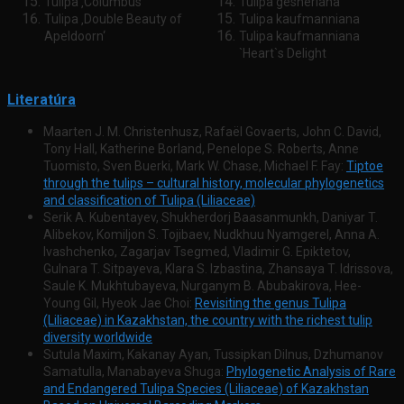
Tulipa ‚Columbus‘
Tulipa gesneriana
Tulipa ‚Double Beauty of
Tulipa kaufmanniana
Apeldoorn‘
Tulipa kaufmanniana
`Heart`s Delight
Literatúra
Maarten J. M. Christenhusz, Rafaël Govaerts, John C. David,
Tony Hall, Katherine Borland, Penelope S. Roberts, Anne
Tuomisto, Sven Buerki, Mark W. Chase, Michael F. Fay:
Tiptoe
through the tulips – cultural history, molecular phylogenetics
and classification of Tulipa (Liliaceae)
Serik A. Kubentayev, Shukherdorj Baasanmunkh, Daniyar T.
Alibekov, Komiljon S. Tojibaev, Nudkhuu Nyamgerel, Anna A.
Ivashchenko, Zagarjav Tsegmed, Vladimir G. Epiktetov,
Gulnara T. Sitpayeva, Klara S. Izbastina, Zhansaya T. Idrissova,
Saule K. Mukhtubayeva, Nurganym B. Abubakirova, Hee-
Young Gil, Hyeok Jae Choi:
Revisiting the genus Tulipa
(Liliaceae) in Kazakhstan, the country with the richest tulip
diversity worldwide
Sutula Maxim, Kakanay Ayan, Tussipkan Dilnus, Dzhumanov
Samatulla, Manabayeva Shuga:
Phylogenetic Analysis of Rare
and Endangered Tulipa Species (Liliaceae) of Kazakhstan