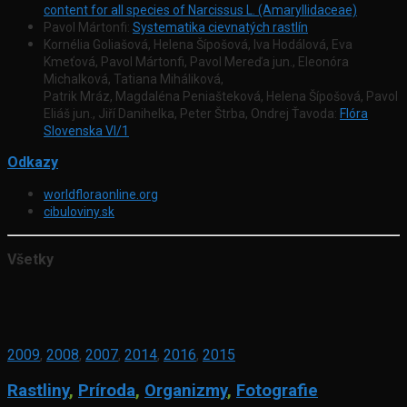
content for all species of Narcissus L. (Amaryllidaceae)
Pavol Mártonfi:
Systematika cievnatých rastlín
Kornélia Goliašová, Helena Šípošová, Iva Hodálová, Eva
Kmeťová, Pavol Mártonfi, Pavol Mereďa jun., Eleonóra
Michalková, Tatiana Miháliková,
Patrik Mráz, Magdaléna Peniašteková, Helena Šípošová, Pavol
Eliáš jun., Jiří Danihelka, Peter Štrba, Ondrej Ťavoda:
Flóra
Slovenska VI/1
Odkazy
worldfloraonline.org
cibuloviny.sk
Všetky
2009
,
2008
,
2007
,
2014
,
2016
,
2015
Rastliny
,
Príroda
,
Organizmy
,
Fotografie