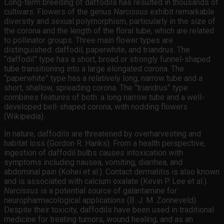
Long-term breeding of daffodils has resulted in thousands of
cultivars. Flowers of the genus
Narcissus
exhibit remarkable
diversity and sexual polymorphism, particularly in the size of
the corona and the length of the floral tube, which are related
to pollinator groups. Three main flower types are
distinguished: daffodil, paperwhite, and triandrus. The
“daffodil” type has a short, broad or strongly funnel-shaped
tube transitioning into a large elongated corona. The
“paperwhite” type has a relatively long, narrow tube and a
short, shallow, spreading corona. The “triandrus” type
combines features of both: a long narrow tube and a well-
developed bell-shaped corona, with nodding flowers
(Wikipedia).
In nature, daffodils are threatened by overharvesting and
habitat loss (Gordon R. Hanks). From a health perspective,
ingestion of daffodil bulbs causes intoxication with
symptoms including nausea, vomiting, diarrhea, and
abdominal pain (Kohei et al.). Contact dermatitis is also known
and is associated with calcium oxalate (Kevin P. Lee et al.).
Narcissus
is a potential source of galantamine for
neuropharmacological applications (B. J. M. Zonneveld).
Despite their toxicity, daffodils have been used in traditional
medicine for treating tumors, wound healing, and as an