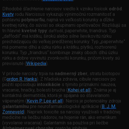
Dlhodobé šľachtenie narcisov viedlo k vzniku tisícok
odrôd
.
Kvety
rodu
Narcissus
vykazujú výnimočnú rozmanitosť a
pohlavnú
polymorfiu
, najmä vo veľkosti korunky a dĺžke
kvetnej rúrky, čo súvisí so skupinami opeľovačov. Rozlišujú sa
tri hlavné
kvetné typy
:
paperwhite, triandrus. Typ
daffodil
,
„daffodil“ má krátku, širokú alebo silne lievikovitú rúrku
prechádzajúcu do veľkej predĺženej korunky. Typ „paperwhite“
má pomerne dlhú a úzku rúrku a krátku, plytkú, roztvorenú
korunku. Typ „triandrus“ kombinuje znaky oboch: dlhú úzku
rúrku a dobre vyvinutú zvonkovitú korunku, pričom kvety sú
previsnuté (
Wikipedia
).
V prírode narcisty trpia na
nadmerný zber
, stratu biotopov
(G
ordon R. Hanks
). Z hľadiska zdravia, cibule narcisov po
požití spôsobujú
intoxikácie
s týmito príznakmi: nauzea,
vracanie, hnačky, bolesti brucha (
Kohei et all
). Známa je aj
kontaktná dermatitída, ktorá je spájaná so šťavelanom
vápenatým (
Kevin P. Lee et all
). Narcis je potenciálny zdroja
galantamínu
pre neurofarmakologické aplikácie (
B. J. M.
Zonneveld
). Napriek toxicite sa narcisy využívali v tradičnej
medicíne na liečbu nádorov, na hojenie rán, ako emetikum
(vyvolanie vracania). Galantamín sa používa pri liečbe
Alzheimerovej choroby
, pretože inhibuje