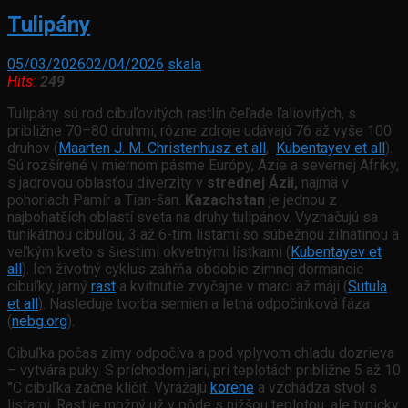
Tulipány
05/03/2026
02/04/2026
skala
Hits:
249
Tulipány sú rod cibuľovitých rastlín čeľade ľaliovitých, s
približne 70–80 druhmi, rôzne zdroje udávajú 76 až vyše 100
druhov (
Maarten J. M. Christenhusz et all
,
Kubentayev et all
).
Sú rozšírené v miernom pásme Európy, Ázie a severnej Afriky,
s jadrovou oblasťou diverzity v
strednej Ázii,
najmä v
pohoriach Pamír a Tian-šan.
Kazachstan
je jednou z
najbohatších oblastí sveta na druhy tulipánov. Vyznačujú sa
tunikátnou cibuľou, 3 až 6-tim listami so súbežnou žilnatinou a
veľkým kveto s šiestimi okvetnými lístkami (
Kubentayev et
all
). Ich životný cyklus zahŕňa obdobie zimnej dormancie
cibuľky, jarný
rast
a kvitnutie zvyčajne v marci až máji (
Sutula
et all
). Nasleduje tvorba semien a letná odpočinková fáza
(
nebg.org
).
Cibuľka počas zimy odpočíva a pod vplyvom chladu dozrieva
– vytvára puky. S príchodom jari, pri teplotách približne 5 až 10
°C cibuľka začne klíčiť. Vyrážajú
korene
a vzchádza stvol s
listami. Rast je možný už v pôde s nižšou teplotou, ale typicky