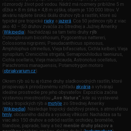
rôznorodý život pod vodou. Nádrž má rozmery približne 5 m
dĺžka × 8 m šírka × 4,8 m výška, objem je 130 000 litrov. V
akváriu nájdete širokú škálu druhov rýb a rastlín, ktoré sú
typické pre tropické
rieky
a
jazerá
. Cca 50 jedincov rýb z viac
ako 40 – 50 druhov zväčša zo Strednej a Južnej Ameriky
(
Wikipedia
). Nachádzajú sa tam tieto druhy
rýb
:
Osteoglossum biccirhosum, Pygocentrus nattereri,
Colossoma nigripinni, Pseudacanthicus spinosus,
Amphilophus citrinellus, Vieja bifasciatus, Cichla kelberi, Vieja
synspilum, Crenicichla strigata, Semaprochilodus taeniurus,
Cichla ocellaris, Vieja maculicauda, Astronotus ocellatus,
Parachromis managuensis, Potamotrygon motoro
(
obriakvarium.cz
).
Okrem rýb sú tu aj rôzne druhy sladkovodných rastlín, ktoré
prispievajú k prirodzenému vzhľadu
akvária
a vytvárajú
ideálne prostredie pre jeho obyvateľov. Expozícia začína
výstavnou miestnosťou
„Ave Natura“
, kde sú vystavené
lebky tropických rýb a
motýle
zo Strednej Ameriky
(
Wikipedia)
. Následuje tropický dažďový prales, s atmosférou
hmly
, občasného dažďa a vysokej vlhkosti. Nachádza sa tu
viac ako 150 druhov a odrôd rastlín: orchidey, bromélie,
tilandsie, paprade, liany a tiež
menšie druhy plazov a