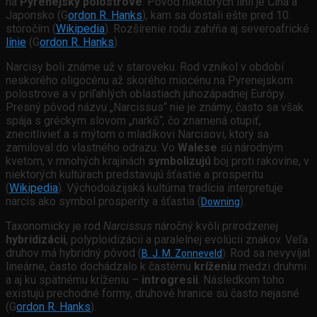
na
Pyrenejský polostrove
. Pôvod niektorých línií je Čína a
Japonsko (G
ordon R. Hanks
), kam sa dostali ešte pred 10.
storočím (
Wikipedia
). Rozšírenie rodu zahŕňa aj severoafrické
línie
(G
ordon R. Hanks
).
Narcisy boli známe už v staroveku. Rod vznikol v období
neskorého oligocénu až skorého miocénu na Pyrenejskom
polostrove a v priľahlých oblastiach juhozápadnej Európy.
Presný pôvod názvu „Narcissus“ nie je známy, často sa však
spája s gréckym slovom „narkō“
,
čo znamená otupiť,
znecitlivieť a s mýtom o mladíkovi Narcisovi, ktorý sa
zamiloval do vlastného odrazu. Vo
Walese
sú národným
kvetom, v mnohých krajinách
symbolizujú
boj proti rakovine, v
niektorých kultúrach predstavujú šťastie a prosperitu
(
Wikipedia
). Východoázijská kultúrna tradícia interpretuje
narcis ako symbol prosperity a šťastia (
).
Downing
Taxonomicky je rod
Narcissus
náročný kvôli prirodzenej
hybridizácii
, polyploidizácii a paralelnej evolúcii znakov. Veľa
druhov má hybridný pôvod (
Rod sa nevyvíjal
B. J. M. Zonneveld
).
lineárne, často dochádzalo k častému
kríženiu
medzi druhmi
a aj ku spätnému kríženiu –
introgresii
. Následkom toho
existujú prechodné formy, druhové hranice sú často nejasné
(G
ordon R. Hanks
).