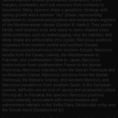
margins, riverbanks, and rock crevices from lowlands to
mountains. Many species share a geophytic strategy with
spring growth and a summer “dry” phase, representing
adaptation to seasonal precipitation and temperature regimes
of the Mediterranean climate (Gordon R. Hanks). They prefer
fertile, well-drained soils and sunny to semi-shaded sites,
while extremes such as waterlogging, very dry habitats, and
deep shade are unfavorable (rhs.org.uk).
Narcissus poeticus
originates from eastern central and southern Europe;
Narcissus pseudonarcissus
from western Europe;
Narcissus
tazetta
from the Canary Islands, the Mediterranean to
Pakistan, and southeastern China to Japan;
Narcissus
bulbocodium
from southwestern France to the Iberian
Peninsula;
Narcissus triandrus
from the Iberian Peninsula and
northwestern France;
Narcissus serotinus
from the Iberian
Peninsula, the Balearic Islands, and western Morocco; and
Narcissus nevadensis
from southern Spain. In the European
context, daffodils are an icon of spring and ornamental culture
(rhs.org.uk). In Slovakia, the species
Narcissus poeticus
occurs naturally, associated with moist meadow and
submontane habitats in the Veľká Fatra, Strážovské vrchy, and
the Slovak Karst (Goliašová et al.).