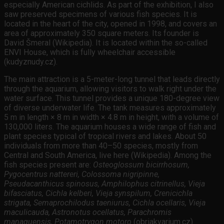
especially American cichlids. As part of the exhibition, I also
saw preserved specimens of various fish species. It is
located in the heart of the city, opened in 1998, and covers an
area of approximately 350 square meters. Its founder is
David Šmeral (Wikipedia). It is located within the so-called
ENVI House, which is fully wheelchair accessible
(kudyznudy.cz).
The main attraction is a 5-meter-long tunnel that leads directly
through the aquarium, allowing visitors to walk right under the
water surface. This tunnel provides a unique 180-degree view
of diverse underwater life. The tank measures approximately
5 m in length × 8 m in width × 4.8 m in height, with a volume of
130,000 liters. The aquarium houses a wide range of fish and
plant species typical of tropical rivers and lakes. About 50
individuals from more than 40–50 species, mostly from
Central and South America, live here (Wikipedia). Among the
fish species present are:
Osteoglossum bicirrhosum,
Pygocentrus nattereri, Colossoma nigripinne,
Pseudacanthicus spinosus, Amphilophus citrinellus, Vieja
bifasciatus, Cichla kelberi, Vieja synspilum, Crenicichla
strigata, Semaprochilodus taeniurus, Cichla ocellaris, Vieja
maculicauda, Astronotus ocellatus, Parachromis
managuensis, Potamotrygon motoro
(obriakvarium.cz).