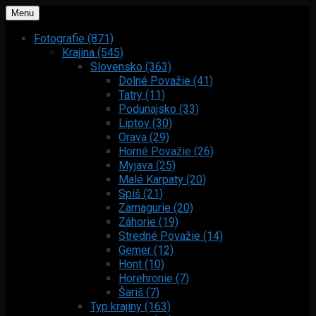
Menu
Fotografie (871)
Krajina (545)
Slovensko (363)
Dolné Považie (41)
Tatry (11)
Podunajsko (33)
Liptov (30)
Orava (29)
Horné Považie (26)
Myjava (25)
Malé Karpaty (20)
Spiš (21)
Zamagurie (20)
Záhorie (19)
Stredné Považie (14)
Gemer (12)
Hont (10)
Horehronie (7)
Šariš (7)
Typ krajiny (163)