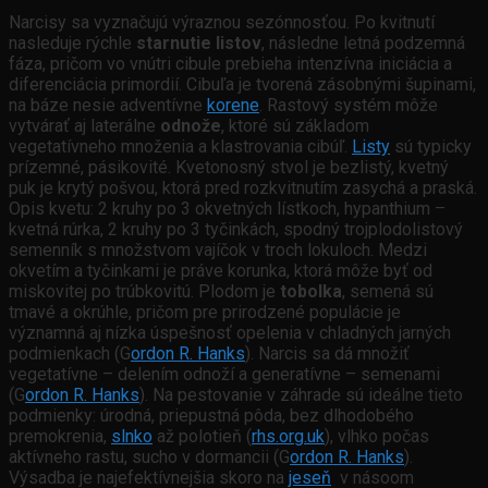
Narcisy sa vyznačujú výraznou sezónnosťou. Po kvitnutí
nasleduje rýchle
starnutie listov
, následne letná podzemná
fáza, pričom vo vnútri cibule prebieha intenzívna iniciácia a
diferenciácia primordií. Cibuľa je tvorená zásobnými šupinami,
na báze nesie adventívne
korene
. Rastový systém môže
vytvárať aj laterálne
odnože
, ktoré sú základom
vegetatívneho množenia a klastrovania cibúľ.
Listy
sú typicky
prízemné, pásikovité. Kvetonosný stvol je bezlistý, kvetný
puk je krytý pošvou, ktorá pred rozkvitnutím zasychá a praská.
Opis kvetu: 2 kruhy po 3 okvetných lístkoch, hypanthium –
kvetná rúrka, 2 kruhy po 3 tyčinkách, spodný trojplodolistový
semenník s množstvom vajíčok v troch lokuloch. Medzi
okvetím a tyčinkami je práve korunka, ktorá môže byť od
miskovitej po trúbkovitú. Plodom je
tobolka
, semená sú
tmavé a okrúhle, pričom pre prirodzené populácie je
významná aj nízka úspešnosť opelenia v chladných jarných
podmienkach (G
ordon R. Hanks
). Narcis sa dá množiť
vegetatívne – delením odnoží a generatívne – semenami
(G
ordon R. Hanks
). Na pestovanie v záhrade sú ideálne tieto
podmienky: úrodná, priepustná pôda, bez dlhodobého
premokrenia,
slnko
až polotieň (
rhs.org.uk
), vlhko počas
aktívneho rastu, sucho v dormancii (G
ordon R. Hanks
).
Výsadba je najefektívnejšia skoro na
jeseň
v násoom