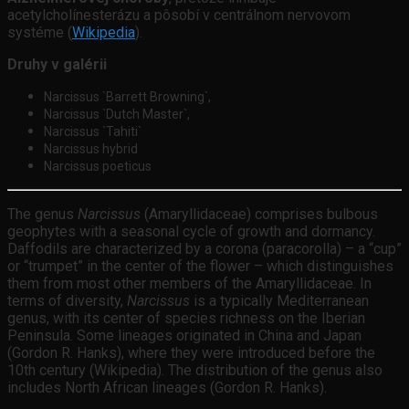
acetylcholínesterázu a pôsobí v centrálnom nervovom
systéme (
Wikipedia
).
Druhy v galérii
Narcissus `Barrett Browning`,
Narcissus `Dutch Master`,
Narcissus `Tahiti`
Narcissus hybrid
Narcissus poeticus
The genus
Narcissus
(Amaryllidaceae) comprises bulbous
geophytes with a seasonal cycle of growth and dormancy.
Daffodils are characterized by a corona (paracorolla) – a “cup”
or “trumpet” in the center of the flower – which distinguishes
them from most other members of the Amaryllidaceae. In
terms of diversity,
Narcissus
is a typically Mediterranean
genus, with its center of species richness on the Iberian
Peninsula. Some lineages originated in China and Japan
(Gordon R. Hanks), where they were introduced before the
10th century (Wikipedia). The distribution of the genus also
includes North African lineages (Gordon R. Hanks).