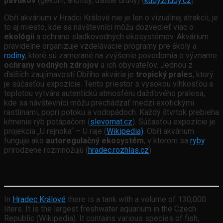
pavúkov
(gekóni, anolisy, ďalšie druhy) (
kudyznudy.cz
).
Obří akvárium v Hradci Králové nie je len o vizuálnej atrakcii, je
to aj miesto, kde sa návštevníci môžu dozvedieť viac o
ekológii
a ochrane sladkovodných ekosystémov. Akvárium
pravidelne organizuje vzdelávacie programy pre školy a
rodiny
, ktoré sú zamerané na zvýšenie povedomia o význame
ochrany vodných zdrojov
a ich obyvateľov. Jednou z
ďalších zaujímavostí Obřího akvária je
tropický prales
, ktorý
je súčasťou expozície. Tento priestor s vysokou vlhkosťou a
teplotou vytvára autentickú atmosféru dažďového pralesa,
kde sa návštevníci môžu prechádzať medzi exotickými
rastlinami, popri potoku a vodopádoch. Každý štvrtok prebieha
kŕmenie rýb potápačom (
slevomat.cz
). Súčasťou expozície je
projekcia „U rejnoka“ – U raje (
Wikipedia)
. Obří akvárium
funguje ako
autoregulačný ekosystém
, v ktorom sa
ryby
prirodzene rozmnožujú (
hradec.rozhlas.cz
).
In
Hradec Králové
there is a tank with a volume of 130,000
liters. It is the largest freshwater aquarium in the Czech
Republic (Wikipedia). It contains various species of fish,