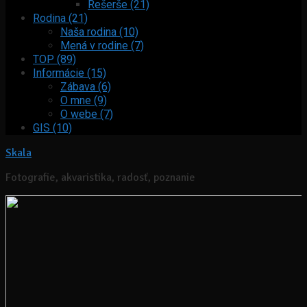
Rešerše (21)
Rodina (21)
Naša rodina (10)
Mená v rodine (7)
TOP (89)
Informácie (15)
Zábava (6)
O mne (9)
O webe (7)
GIS (10)
Skala
Fotografie, akvaristika, radosť, poznanie