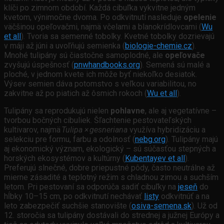
klíči po zimnom období. Každá cibuľka vykvitne jedným
kvetom, výnimočne dvoma. Po odkvitnutí nasleduje
opelenie
väčšinou opeľovačmi, najmä včelami a blanokrídlovcami (
Wu
et all
). Tvoria sa semenné tobolky. Kvetné tobolky dozrievajú
v máji až júni a uvoľňujú semienka (
biologie-chemie.cz
).
Mnohé tulipány sú čiastočne samoplodné, ale
opeľovače
zvyšujú úspešnosť (
pnwhandbooks.org
). Semená sú malé a
ploché, v jednom kvete ich môže byť niekoľko desiatok.
Výsev semien dáva potomstvo s veľkou variabilitou, no
zakvitne až po piatich až ôsmich rokoch (
Wu et all
).
Tulipány sa reprodukujú nielen
pohlavne
, ale aj vegetatívne –
tvorbou bočných cibuliek. Šľachtenie pestovateľských
kultivarov, najmä
Tulipa × gesneriana
využíva hybridizáciu a
selekciu pre formu, farbu a odolnosť (
nebg.org
). Tulipány majú
aj ekonomický význam, ekologický – sú súčasťou stepných a
horských ekosystémov a kultúrny (
Kubentayev et all
).
Preferujú slnečné, dobre priepustné pôdy, často neutrálne až
mierne zásadité a teplotný režim s chladnou zimou a suchším
letom. Pri pestovaní sa odporúča sadiť cibuľky na
jeseň
do
hĺbky 10–15 cm, po odkvitnutí nechávať
listy
odkvitnúť a na
leto zabezpečiť suchšie stanovište (
osiva-semena.sk
). Už od
12. storočia sa tulipány dostávali do strednej a južnej Európy a