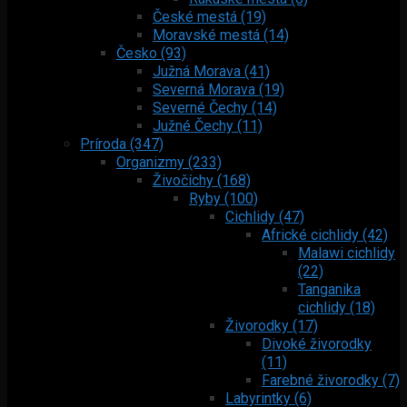
České mestá (19)
Moravské mestá (14)
Česko (93)
Južná Morava (41)
Severná Morava (19)
Severné Čechy (14)
Južné Čechy (11)
Príroda (347)
Organizmy (233)
Živočíchy (168)
Ryby (100)
Cichlidy (47)
Africké cichlidy (42)
Malawi cichlidy
(22)
Tanganika
cichlidy (18)
Živorodky (17)
Divoké živorodky
(11)
Farebné živorodky (7)
Labyrintky (6)