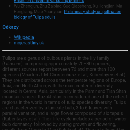
Based on Universal Barcoding Markers
Wu Zhengjun, Zhu Zaibiao, Guo Qiaosheng, Xu Hongjian, Ma
Hongliang, Miao Yuanyuan:
Preliminary study on pollination
biology of Tulipa edulis
Odkazy
Wikipedia
mojerastliny.sk
Tulips
are a genus of bulbous plants in the lily family
(
Liliaceae
), comprising approximately 70–80 species;
different sources report between 76 and more than 100
species (Maarten J. M. Christenhusz et al.; Kubentayev et al.).
They are distributed across the temperate regions of Europe,
Asia, and North Africa, with the main center of diversity
located in Central Asia, particularly in the Pamir and Tian Shan
mountain ranges. Kazakhstan is considered one of the richest
regions in the world in terms of tulip species diversity. Tulips
are characterized by a tunicate bulb, 3 to 6 leaves with
parallel venation, and a large flower composed of six tepals
(Kubentayev et al.). Their life cycle includes a period of winter
bulb dormancy, followed by spring growth and flowering,
usually from March to May (Sutula et al.). This is followed by