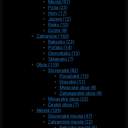
Mestá (91)
Polia (23)
Hory (17)
Jazerá (12)
Rieky (10)
Doliny (8)
Zahraničie (160)
Rakúsko (23)
Poľsko (14)
Chorvátsko (13)
Taliansko (7)
Obce (119)
Slovenské (82)
Považské (15)
Oravské (11)
Myjavské obce (8)
Zamagurské obce (8)
Moravské obce (25)
České obce (7)
Mestá (109)
Slovenské mestá (47)
Zahraničné mestá (22)
Rakúske mestá (6)