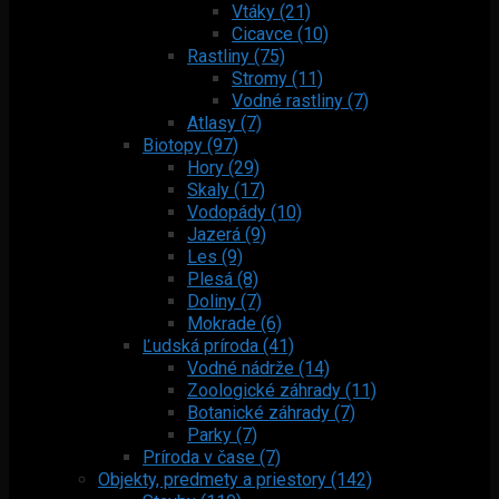
Vtáky (21)
Cicavce (10)
Rastliny (75)
Stromy (11)
Vodné rastliny (7)
Atlasy (7)
Biotopy (97)
Hory (29)
Skaly (17)
Vodopády (10)
Jazerá (9)
Les (9)
Plesá (8)
Doliny (7)
Mokrade (6)
Ľudská príroda (41)
Vodné nádrže (14)
Zoologické záhrady (11)
Botanické záhrady (7)
Parky (7)
Príroda v čase (7)
Objekty, predmety a priestory (142)