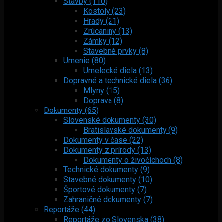
Stavby (110)
Kostoly (23)
Hrady (21)
Zrúcaniny (13)
Zámky (12)
Stavebné prvky (8)
Umenie (80)
Umelecké diela (13)
Dopravné a technické diela (36)
Mlyny (15)
Doprava (8)
Dokumenty (65)
Slovenské dokumenty (30)
Bratislavské dokumenty (9)
Dokumenty v čase (22)
Dokumenty z prírody (13)
Dokumenty o živočíchoch (8)
Technické dokumenty (9)
Stavebné dokumenty (10)
Športové dokumenty (7)
Zahraničné dokumenty (7)
Reportáže (44)
Reportáže zo Slovenska (38)