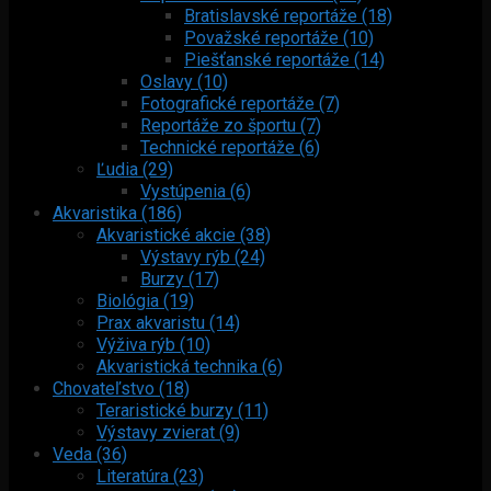
Bratislavské reportáže (18)
Považské reportáže (10)
Piešťanské reportáže (14)
Oslavy (10)
Fotografické reportáže (7)
Reportáže zo športu (7)
Technické reportáže (6)
Ľudia (29)
Vystúpenia (6)
Akvaristika (186)
Akvaristické akcie (38)
Výstavy rýb (24)
Burzy (17)
Biológia (19)
Prax akvaristu (14)
Výživa rýb (10)
Akvaristická technika (6)
Chovateľstvo (18)
Teraristické burzy (11)
Výstavy zvierat (9)
Veda (36)
Literatúra (23)